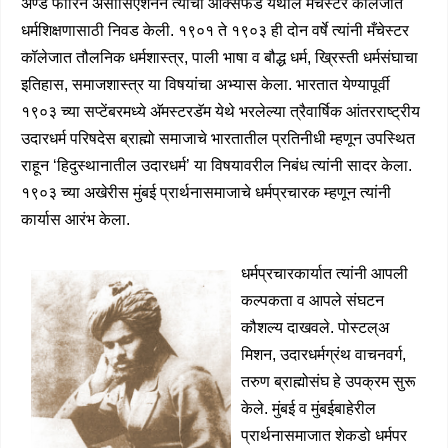
अ‍ॅण्ड फॉरिन असोसिएशनने त्यांची ऑक्सफर्ड येथील मँचेस्टर कॉलेजात
धर्मशिक्षणासाठी निवड केली. १९०१ ते १९०३ ही दोन वर्षे त्यांनी मँचेस्टर
कॉलेजात तौलनिक धर्मशास्त्र, पाली भाषा व बौद्ध धर्म, ख्रिस्ती धर्मसंघाचा
इतिहास, समाजशास्त्र या विषयांचा अभ्यास केला. भारतात येण्यापूर्वी
१९०३ च्या सप्टेंबरमध्ये अ‍ॅमस्टरडॅम येथे भरलेल्या त्रैवार्षिक आंतरराष्ट्रीय
उदारधर्म परिषदेस ब्राह्मो समाजाचे भारतातील प्रतिनीधी म्हणून उपस्थित
राहून ‘हिदुस्थानातील उदारधर्म’ या विषयावरील निबंध त्यांनी सादर केला.
१९०३ च्या अखेरीस मुंबई प्रार्थनासमाजाचे धर्मप्रचारक म्हणून त्यांनी
कार्यास आरंभ केला.
धर्मप्रचारकार्यात त्यांनी आपली
कल्पकता व आपले संघटन
कौशल्य दाखवले. पोस्टल्अ
मिशन, उदारधर्मग्रंथ वाचनवर्ग,
तरुण ब्राह्मोसंघ हे उपक्रम सुरू
केले. मुंबई व मुंबईबाहेरील
प्रार्थनासमाजात शेकडो धर्मपर