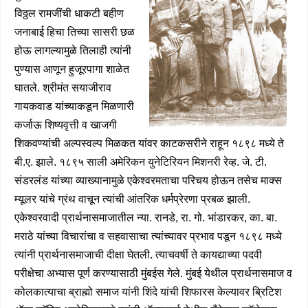
विठ्ठल रामजींची धाकटी बहीण
जनाबाई हिचा तिच्या सासरी छळ
होऊ लागल्यामुळे तिलाही त्यांनी
पुण्यास आणून हुजूरपागा शाळेत
घातले. श्रीमंत सयाजीराव
गायकवाड यांच्याकडून मिळणारी
कर्जाऊ शिष्यवृत्ती व खाजगी
शिकवण्यांची अल्पस्वल्प मिळकत यांवर काटकसरीने राहून १८९८ मध्ये ते
बी.ए. झाले. १८९५ साली अमेरिकन युनेटिरियन मिशनरी रेव्ह. जे. टी.
संडरलंड यांच्या व्याख्यानामुळे एकेश्वरमताचा परिचय होऊन तसेच माक्स
म्यूलर यांचे ग्रंथ वाचून त्यांची आंतरिक धर्मप्रेरणा प्रबळ झाली.
एकेश्वरवादी प्रार्थनासमाजातील न्या. रानडे, रा. गो. भांडारकर, का. बा.
मराठे यांच्या विचारांचा व सहवासाचा त्यांच्यावर प्रभाव पडून १८९८ मध्ये
त्यांनी प्रार्थनासमाजाची दीक्षा घेतली. त्याचवर्षी ते कायद्याच्या पदवी
परीक्षेचा अभ्यास पूर्ण करण्यासाठी मुंबईस गेले. मुंबई येथील प्रार्थनासमाज व
कोलकात्याचा ब्राह्मो समाज यांनी शिंदे यांची शिफारस केल्यावर ब्रिटिश