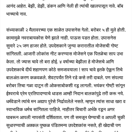
आनंद आहेत. बेझी, डेझी, डंकन आणि नेली ही त्यांची खालपासून नावे. बॉब
भाच्याचे नाव.
संध्याकाळी २ मैलावरच्या एक शाळेत उपासनेस गेलो. बरोबर ५ ही मुले होती.
कामामुळे नवराबायकोस येणे झाले नाही. पाऊस पडत होता. उपासनेस
सुमारे २५ जण हाजर होते. उपदेशकाने जुन्या करारातील मोजेसची गोष्ट
सांगितली. आजारी लोकांस नीट करण्यास मोजेसने एक पितळेचा साप उभा
केला. तो ज्यास चावे तो बरा होई. ४ वर्षाच्या बेझीला हे मोजेसचे आणि
उपदेशकाचे दीर्घ शहाणपण कोठे समजावयाला ! साप चावे इतके ऐकून तिचे
बालअंतःकरण कळवळले. शेवटपर्यंत तिने रडे कसे तरी दाबले. पण संपल्या
बरोबर तिचा गळा दाटून ती ओकसाबोकशी रडू लागली. भयंकर गोष्टी सांगून
ईश्वराचे प्रेम प्रतिपादण्याचे धाडस आम्ही निदान बालकांपुढे तरी करू नये.
धर्मवेडाने त्यांचे मन अद्याप पुरेसे निर्ढावलेले नसते. म्हणून त्यांस साधा खरा व
स्वाभाविक धर्मच सांगितला पाहिजे. नाहीतर बिचारी अर्भके रडून अगर
घाबरून आपली नापसंती दर्शिवतात. पण ती समजून घेण्याची व आपली चुकी
सुधारण्याची अक्कल पुष्कळ पंडितमन्य उपदेशकांस नसते, ही खेदाची पण
६३