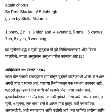
again chorus
By Prof. Blackie of Edinburgh
given by Stella Mclaren
1 pretty, 2 hills, 3 highland, 4 evening, 5 small, 6 knows,
7no, 8 eyes, 9 weeping
ह्या मुलींच्या शुद्ध व सुखी कुटुंबात मी पुढे लिहिल्याप्रमाणे थोडे दिवस
घालविले. त्याला अनुसरून अनुभव वरील काव्यात आहे !६२
आदित्यवार १७ आगष्ट १९०२
काल दोन प्रहरी इनव्हर्हुलन झोपडीतून वुडबर्न कॉटेजमध्ये आलो. हे स्थान
अगदी शांत व स्वच्छ आहे. घराच्या भिंतीजवळून एक धबधबा धबधबत आहे.
wood वुड् म्हणजे रान आणि बर्न म्हणजे ओढा असा स्कॉच शब्द.
वुडबर्नकॉट=रानटी ओढ्याच्या काठची झोपडी असा अर्थ. नवराबायको, ३
मुली, १ मुलगा, एक भाचा असे हे अत्यंत गोड कुटूंब. बाई प्रामाणिक,
अल्पसंतोषी, अती समजूतदार आणि उद्योगी आहे. मुले मूर्तीमंत आरोग्य आणि