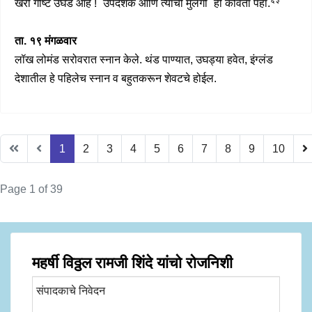
खरी गोष्ट उघड आहे ! `उपदेशक आणि त्याची मुलगी` ही कविता पहा.
ता. १९ मंगळवार
लॉख लोमंड सरोवरात स्नान केले. थंड पाण्यात, उघड्या हवेत, इंग्लंड
देशातील हे पहिलेच स्नान व बहुतकरून शेवटचे होईल.
1
2
3
4
5
6
7
8
9
10
Page 1 of 39
महर्षी विठ्ठल रामजी शिंदे यांचो रोजनिशी
संपादकाचे निवेदन