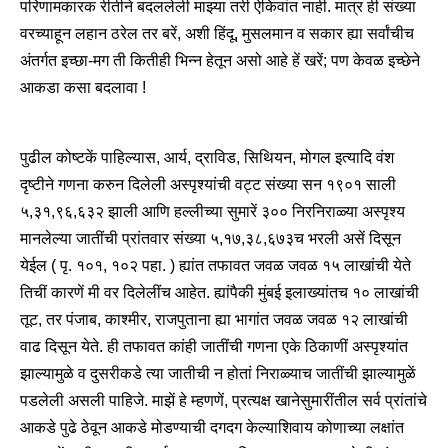
परिणामकारक रीतीने बदललेली माझ्या तरी ऐकिवांत नाही. मात्र ही संख्या
वरच्याहून लहान ठरेल तर बरें, अशी हिंदू, मुसलमान व सकार ह्या सर्वांचीच
अंतर्गत इच्छा-मग ती कितीही भिन्न हेतून असो आहे हें खरें; पण केवळ इच्छेने
आकडा कसा बदलावा !
पुढील कोष्टकें पाहिल्यास, आर्य, द्राविड, सिथियन, मोगल इत्यादि वंश
दृष्टीने गणना करुन दिलेली अस्पृश्यांची वट्ट संख्या सन १९०१ साली
५,३१,९६,६३२ झाली आणि हल्लीच्या सुमारें ३०० निरनिराळ्या अस्पृश्य
मानलेल्या जातींची प्रांतवार संख्या ५,१७,३८,६७३च भरली असें दिसून
येईल ( पृ. १०१, १०२ पहा. ) ह्यांत तफावत जवळ जवळ १५ लाखांची येते
तिचीं कारणें मी वर दिलेलींच आहेत. ह्यांपैकी मुंबई इलाख्यांतच १० लाखांची
तूट, तर पंजाब, काश्मीर, राजपुताना ह्या भागांत जवळ जवळ १२ लाखांची
वाढ दिसून येते. ही तफावत कांही जातींची गणना एके ठिकाणीं अस्पृश्यांत
झाल्यामुळे व दुसरीकडे त्या जातीची न होतां निराळ्याच जातींची झाल्यामुळें
पडलेली असली पाहिजे. माझें हे म्हणणें, प्रत्यक्ष खानेसुमारींतील सर्व प्रांतांचे
आकडे पुढे ठेवून आकडे मोडण्याची दगदग केल्याशिवाय कोणाच्या लक्षांत