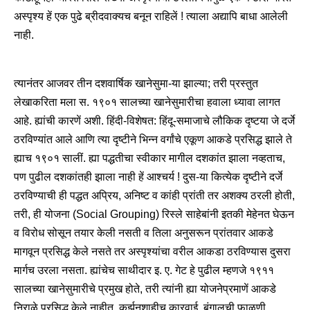
अस्पृश्य हें एक पुढे ब्रीदवाक्यच बनून राहिलें ! त्याला अद्यापि बाधा आलेली
नाही.
त्यानंतर आजवर तीन दशवार्षिक खानेसुमा-या झाल्या; तरी प्रस्तुत
लेखाकरिता मला स. १९०१ सालच्या खानेसुमारीचा हवाला ध्यावा लागत
आहे. ह्यांची कारणें अशी. हिंदी-विशेषत: हिंदू-समाजाचे लौकिक दृष्टया जे दर्जे
ठरविण्यांत आले आणि त्या दृष्टीने भिन्न वर्गांचे एकूण आकडे प्रसिद्ध झाले ते
ह्याच १९०१ सालीं. ह्या पद्धतीचा स्वीकार मागील दशकांत झाला नव्हताच,
पण पुढील दशकांतही झाला नाही हें आश्चर्य ! दुस-या कित्येक दृष्टीने दर्जे
ठरविण्याची ही पद्धत अप्रिय, अनिष्ट व कांही प्रांती तर अशक्य ठरली होती,
तरी, ही योजना (Social Grouping) रिस्ले साहेबांनी इतकी मेहेनत घेऊन
व विरोध सोसून तयार केली नसती व तिला अनुसरून प्रांतवार आकडे
मागवून प्रसिद्ध केले नसते तर अस्पृश्यांचा वरील आकडा ठरविण्यास दुसरा
मार्गच उरला नसता. ह्यांचेच साथीदार इ. ए. गेट हे पुढील म्हणजे १९११
सालच्या खानेसुमारीचे प्रमुख होते, तरी त्यांनी ह्या योजनेप्रमाणें आकडे
निराळे प्रसिद्ध केले नाहीत. कर्झनशाहीच कारवाई, बंगालची फाळणी,