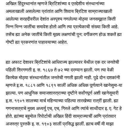
अखिल हिंदुस्थानांत म्हणजे ब्रिटिशांच्या व एतद्देशीय संस्थानांच्या
अमलाखाली असलेल्या प्रांतांत आणि शिवाय ब्रिटिश साम्राज्याखाली
आलेल्या सरहद्दीवरील देशांत अस्पृश्य गणलेल्या मोठ्या जनसमूहात किती
भिन्न भिन्न जातींचा समावेश होतो आणि त्या प्रत्येकाची संख्या किती आहे.
तसेंच ह्या अनेक जातींचे किती मूख्य लक्षणांची पुन: वर्गीकरण होऊ शकतें ह्या
गोष्टी ह्या प्रकरणांत पाहावयाच्या आहेत.
ह्या अफाट देशावर ब्रिटिशांचे आधिराज्य झाल्यावर येथील एक दर जनतेची
पहिली शिरगणती इ. स. १८६७ ते ७२ च्या दरम्यान झाली. पण त्या वेळी
कित्येक मोठ्या संस्थानांतील जनतेची गणती झाली नाही. पुढे दोन दशकांनी
म्हणजे इ.स. १८८१ आणि १८९१ सालीं अधिक अधिक पूर्णत्वाने खानेसुमा-या
झाल्या. पण आधुनिक समाजशास्त्राच्या दृष्टीने सर्वांगपूर्ण अशी खानेसुमारी
इ.स. १९०१ सालच्या मार्च महिन्याच्या पहिल्या तारखेच्या रात्रीं झाली. ह्या
गणनासत्राचे मुख्य अध्यर्यु एच्. एच्. गिस्ले आणि त्यांचे साथीदार इ. ए. गेट हे
होते. ह्यांच्या बहुमोल रिपोर्टाची अखिल हिंदी साम्राज्याचीं आणि प्रांतवार
अजस्त्र पुस्तकें इ. स. १९०३ सालीं प्रसिद्ध झालीं. ह्याच वर्षी मी माझा