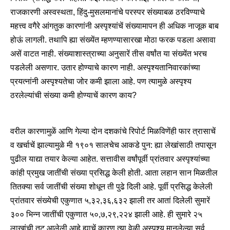
राजकारणी अस्वस्थता, हिंदु-मुसलमानांचे परस्पर संख्याबळ ठरविण्याचे
महत्त्व वगैरे आंगतुक कारणांनी अस्पृश्यांचें संख्यामापन ही अधिक नाजूक बाब
होऊं लागली. तथापि ह्या संख्येंत म्हणण्यासारखा मोठा फरक पडला असावा
असें वाटत नाही. संख्याशास्त्राच्या अनुसारें तीस वर्षांत या संख्येंत भरच
पडलेली असणार. उतार होण्याचे कारण नाही. अस्पृश्यतानिवारकांच्या
प्रयत्नांनी अस्पृश्यतेचा जोर कमी झाला आहे. पण त्यामुळे अस्पृश्य
ठरलेल्यांची संख्या कमी होण्याचें कारण काय?
वरील कारणामुळें आणि गेल्या दोन दशकांचे रिपोर्ट मिळविणेंही फार त्रासाचें
व खर्चाचें झाल्यामुळे मी १९०१ सालचेच आकडे पुन: ह्या लेखांसाठी तपासून
पुढील याद्या तयार केल्या आहेत. सत्तावीस वर्षांपूर्वी प्रांतवार अस्पृश्यांच्या
कांही प्रमुख जातींची संख्या प्रसिद्ध केली होती. आता लहान सान मिळतील
तितक्या सर्व जातींची संख्या शोधून ती पुढे दिली आहे. पूर्वी प्रसिद्ध केलेली
प्रांतवार संख्येची एकुणात ५,३२,३६,६३२ झाली तर आतां दिलेली सुमारें
३०० भिन्न जातींची एकुणात ५०,७,२९,२२४ झाली आहे. ही सुमारे २५
लाखांची तूट आलेली आहे ह्याचें कारण त्या वेळी अस्पृश्य मानलेल्या सर्व