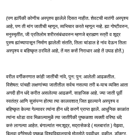
(पण ह्यांपैकी कोणीच अस्पृश्य झालेले दिसत नाहीत. शेवटची मातंगी अस्पृश्य
आहे, पण ती मांग जातीची म्हणून, व्यभिचार करते म्हणून नव्हे. ह्या गोष्टीवरुन,
मनुस्मृतींत, जी प्रतिलोम शरीरसंबंधावरुन म्हणजे ब्राह्मण स्त्री व शूद्र
पुरुष ह्यांच्यापासून निर्माण झालेली संतति, तिला चांडाल हे नांव देऊन तिला
अस्पृश्य व बहिष्कृत ठरविले आहे, तें मत कसें निराधार आहे तें उघड होतें.)
वरील वर्गीकरणात कांही जातींची नांवे, पुन: पुन: आलेली आढळतील.
विशेषत: पांचही लक्षणांच्या जातीतील सर्वच नसल्या तरी ब-याच व्यक्ति आता
अगदी हीन धंदे करीत असलेल्या आढळणें. साहजिक आहे. ज्या जाती पूर्वी
स्वतंत्र आणि सुसंपन्न होत्या त्या कालवशात् जित झाल्याने अस्पृश्य व
बहिष्कृत केल्या गेल्यावर त्यांना हीन धंदे करणें प्राप्त झालें. आधुनिक काळांत
त्यांना थोडा वाव मिळाल्यामुळें त्या जातीपैकी पुष्कळशा व्यक्ती वरिष्ठ धंदे
करुं लागल्या आहेत. बंगाल्यांत नम:शूद्र, मद्रासेकडे ( मलबारांत ) येझवा,
बिलवा वगैरेमध्ये पुष्कळ विश्वविद्यालयाचे मोठमोठे पदवीधऱ, वकील, डॉक्टर,