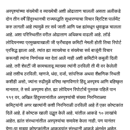
अस्पृश्यांच्या संख्येची व व्याख्येची अशी ओढाताण चालली असता अलीकडे
दोन तीन वर्षें हिंदुस्थानची राज्यपद्धति सुधारण्याचा विचार ब्रिटिश पार्लमेंट
करु लागली आहे त्यामुळें तर सर्व जाती आणि पक्ष ह्यांमधून धुमाकूळ चालला
आहे. अशा परिस्थितींत वरील ओढाताण अधिकच वाढली आहे. लॉर्ड
लोदियनच्या प्रमुखत्वाखाली जी फ्रँचाइस कमिटी नेमली होती तिचा रिपोर्ट
प्रसिद्ध झाला आहे. त्यांत ह्या व्याख्येचा व संख्येचा सर्व बाजूंनी विचार
करूनही त्यांना निर्णायक मत देतां आलें नाही अशी कमिटीने कबुली दिली
आहे. तरी शेवटीं जी कामचलावू व्याख्या त्यांनी ठरविली ती मी वर केलेली
आहे तशीच ठरविली. म्हणजे, धंदा, दर्जा, सांपत्तिक अथवा शैक्षणिक स्थिती
कशीही असो, ज्यांना रुढीमुळें वरिष्ठ म्हणविणारे हिंदू अस्पृश्य आणि बहिष्कृत
मानतात, ते सर्व अस्पृश्य होत. ह्या लोदियन रिपोर्टाचें पुस्तक पहिलें पान
११९ वर, अखिल हिंदुस्तानांतील अस्पृश्यांची संख्या निरनिराळ्या
कमिट्यांनी अगर खात्यांनी कशी निरनिराळी ठरविली आहे तें एका कोष्टकांत
दिलें आहे. हें कोष्टक खाली उद्धृत केलें आहे. यांतील आकडे १० लाखांचे
आहेत. ह्यांत संस्थानांतील अस्पृश्यांचा समावेश केला नाही. पण यानंतर
येणा-या माझ्या कोष्टकांतील आकड्यांत संस्थानी आकडे अंतर्भूत आहेत.