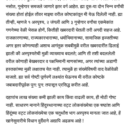
नसोत, गुन्हेगार समजले जाणारे इतर वर्ग आहेत. ह्या दुस-या दोन भिन्न वर्गांची
संख्या होतां होईल तोंवर माझ्या वरील कोष्टकांतून मी येऊ दिलेली नाही. ह्या
तीन्ही, म्हणजे १ अस्पृश्य, २ जंगली आणि ३ गुन्हेगार वर्गांचा एकमेकांत
गणनेच्या वेळी भेसळ होणें, कितीही खबरदारी घेतली तरी अगदी सहज आहे.
राजकारणाच्या, राज्यकारभाराच्या, धर्माभिमानाच्या, सामाजिक इज्जतीच्या
अगर इतर कोणत्याही अशाच आगंतुक सबबीमुळें वरील खबरदारींत ढिलाई
झाली की अस्पृश्यतेची मुळी व्याख्याच बदलते; आणि ती तशी बदललेली
वरील कोणाही बेखबरदार व पक्षभिमानी माणसांच्या, अगर त्यांच्या अडाणी
हस्तकांच्या मुळी लक्षातच येत नाही. त्यामुळें हा संख्येविषयी वाद वेळोवेळी
माजतो. ह्या सर्व गोष्टी पूर्णपणें लक्ष्यांत घेऊनच मी वरील कोष्टके
जबाबदारीपूर्वक पुन: पुन: तपासून प्रसिद्ध करीत आहें.
दहापांच लाख संख्या कमी झाली काय किंवा वाढली काय, ही मोठी गोष्ट
नाही. साधारण मानाने हिंदुस्थानाच्या वट्ट लोकसंख्येचा एक षष्ठांश आणि
हिंदूंच्या वट्ट लोकसंख्येचा एक चतुर्थांश भाग अस्पृश्य मानला जात आहे, हें
खानेसुमारीचे विधान दुर्देवाने अद्यापि अढळच आहे !