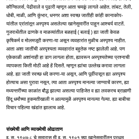
कौन्सिलर्स, पेढीवाले व पुढारी म्हणून आता चमकूं लागले आहेत. तांबट, तेली,
धोबी, माळी, आणि कुंभार, धनगर अशा स्वच्छ जातीही कांही कानाकोप-
यांतील प्रांतांतून अस्पृश्य असलेल्या खानेसुमारींत पाहून आश्चर्य वाटतें.
गुजराथेंतील ढाणके व माळव्यांतील बळहाई ( बलाई ) ह्या जाती केवळ
कृषिकर्म व मोलमजूरी करणा-या असून व्यवहारांत मुळीच अस्पृश्य नाहीत.
आता अशा जातींची अस्पृश्यता व्यवहारांत बहुतेक नष्ट झालेली आहे. पण
एकेकाळी अशांनाही हा डाग लागला होता, ह्यावरून अस्पृश्यतेच्या प्रश्नाची
व्यापकता किती मोठी आहे हें दिसतें. म्हणून ह्यांचा उल्लेख करावा लागला
आहे. ह्या जाती स्वच्छ धंदे करणा-या असून, आणि पूर्वीपासून ह्या अस्पृश्य
होत्याच असा पुरावा नसून, त्या आता अस्पृश्य मानल्या जाण्याचें कारण, ह्या
मध्यन्तरींच्या काळांत बौद्ध झाल्या असल्या पाहिजेत व ह्या लवकरच ब्राह्मणी
हिंदू धर्मांच्या हुकमतीखाली न आल्यामुळें अस्पृश्य मानल्या गेल्या. ह्या बाबीचा
विचार पहिल्या खंडांत झालाच आहे.
संख्येची आणि व्याख्येची ओढाताण
इ. स. १९०७-८ चे सुमारास मी इ. स. १९०१ च्या खानेसुमारींतून प्रथम