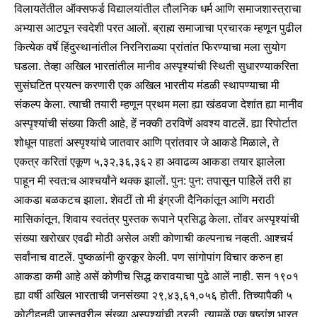
विलायतेंतील ऑक्सफर्ड विद्यालयांतील तौलनिक धर्म आणि समाजशास्त्राचा
अभ्यास आटपून स्वदेशी परत आलों. ब्राह्म समाजाचा प्रचारक म्हणून पुढील
कित्येक वर्षे हिंदुस्थानांतील निरनिराळ्या प्रांतांत फिरण्याचा मला सुयोग
घडला. तेव्हा अखिल भारतांतील मानीव अस्पृश्यांची स्थिती सुधारण्याकरिता
सुसंघटित प्रयत्न करणारी एक अखिल भारतीय मंडळी स्थापण्याचा मी
संकल्प केला. त्याची तयारी म्हणून प्रथम मला ह्या खंडवजा देशांत ह्या मानीव
अस्पृश्यांची संख्या किती आहे, हें नक्की ठरविणें अवश्य वाटलें. ह्या रिपोर्टात
शोधून पाहतां अस्पृश्यांचे जातवार आणि प्रांतवार जे आकडे मिळाले, ते
एकत्र करितां एकूण ५,३२,३६,३६२ हा अवाढव्य आकडा तयार झालेला
पाहून मी स्वत:च आश्चर्यांने थक्क झालों. पुन: पुन: तपासून पाहिेलें तरी हा
आकडा बळकटच झाला. शेवटीं तो मी इंग्रजी दैनिकांतून आणि मराठी
मासिकांतून, शिवाय स्वतंत्र पुस्तक रूपाने प्रसिद्ध केला. तोंवर अस्पृश्यांची
संख्या खरोखर एवढी मोठी असेल अशी कोणाची कल्पनाच नव्हती. आश्चर्य
सर्वांनाच वाटलें. पुष्कळांनी कुरकूर केली. पण सांगोपांग विचार करुन हा
आकडा कमी आहे असें कोणीच सिद्ध करावयाचा पुढे आलें नाही. सन १९०१
ह्या वर्षी अखिल भारताची जनसंख्या २९,४३,६१,०५६ होती. तिच्यापैकी ५
कोटीहूनही जास्तवरील संख्या अस्पृश्यांची ठरली. त्यामुळें एक षष्ठांश भारत