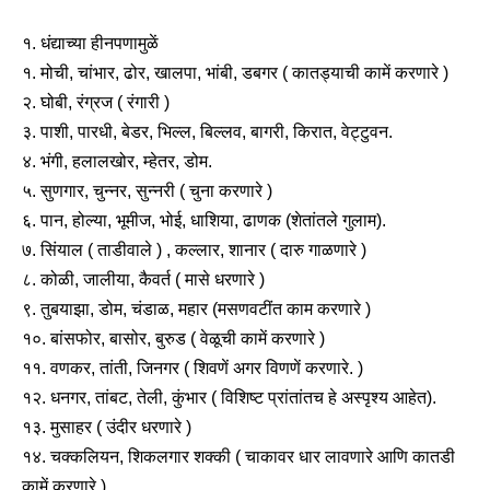
१. धंद्याच्या हीनपणामुळें
१. मोची, चांभार, ढोर, खालपा, भांबी, डबगर ( कातड्याची कामें करणारे )
२. घोबी, रंग्रज ( रंगारी )
३. पाशी, पारधी, बेडर, भिल्ल, बिल्लव, बागरी, किरात, वेट्टुवन.
४. भंगी, हलालखोर, म्हेतर, डोम.
५. सुणगार, चुन्नर, सुन्नरी ( चुना करणारे )
६. पान, होल्या, भूमीज, भोई, धाशिया, ढाणक (शेतांतले गुलाम).
७. सिंयाल ( ताडीवाले ) , कल्लार, शानार ( दारु गाळणारे )
८. कोळी, जालीया, कैवर्त ( मासे धरणारे )
९. तुबयाझा, डोम, चंडाळ, महार (मसणवटींत काम करणारे )
१०. बांसफोर, बासोर, बुरुड ( वेळूची कामें करणारे )
११. वणकर, तांती, जिनगर ( शिवणें अगर विणणें करणारे. )
१२. धनगर, तांबट, तेली, कुंभार ( विशिष्ट प्रांतांतच हे अस्पृश्य आहेत).
१३. मुसाहर ( उंदीर धरणारे )
१४. चक्कलियन, शिकलगार शक्की ( चाकावर धार लावणारे आणि कातडी
कामें करणारे )