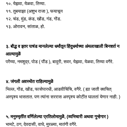
१०. येझवा, येळवा, तिय्या.
११. तुबयाझा (अशुभ राजा ), फयाचून
१२. चंड, मुंड, कंड, खोंड, गंड, गोंड.
१३. ओरावन, सांताळ, हो.
३. बौद्ध व इतर पाषंड मानलेल्या धर्मांतून हिंदुधर्माच्या अंमलाखाली बिनशर्त न
आल्यामुळें
परैय्या, नमशुद्र, पोड ( पौंड ), बावुरी, सवर, येझवा, येळवा, तिय्या वगैरे.
४. जंगली अवस्थेंत राहिल्यामुळें
भिल्ल, गोंड, खोंड, फासेपारधी, आडवीचिंचि, वगैरे. ( ह्या जाती क्वचित्
अस्पृश्य भासतात. पण त्यांना सररास अस्पृश्य कोटींत घालतां येणार नाही. )
५. मनुस्मृतींत वर्णिलेल्या प्रतिलोमामुळें,
(व्यभिचारी अथवा गुन्हेगार )
भामटे, ठग, देवदासी, वाघे, मुरळ्या, मातंगी वगैरे.