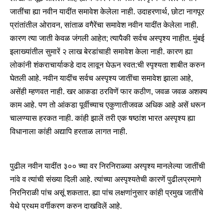
जातींचा ह्या नवीन यादींत समावेश केलेला नाही. उदाहरणार्थ, छोटा नागपूर
प्रांतांतील ओरावन, सांताळ वगैरेंचा समावेश नवीन यादींत केलेला नाही.
कारण त्या जाती केवळ जंगली आहेत; त्यापैकी सर्वच अस्पृश्य नाहीत. मुंबई
इलाख्यांतील सुमारें २ लाख बेरडांचाही समावेश केला नाही. कारण ह्या
लोकांनी शंकराचार्याकडे दाद लावून घेऊन स्वत:ची स्पृश्यता शाबीत करुन
घेतली आहे. नवीन यादींच सर्वच अस्पृश्य जातींचा समावेश झाला आहे,
असेंही म्हणवत नाही. खर आकडा ठरविणें फार कठीण, जवळ जवळ अशक्य
काम आहे. पण तो आंकडा पूर्वीच्याच एकुणातीजवळ अधिक आहे असें धरून
चालण्यास हरकत नाही. कांही झालें तरी एक षष्ठांश भारत अस्पृश्य ह्या
विधानाला कांही अद्यापि हरताळ लागत नाही.
पुढील नवीन यादींत ३०० च्या वर निरनिराळ्या अस्पृश्य मानलेल्या जातींची
नांवे व त्यांची संख्या दिली आहे. त्यांच्या अस्पृश्यतेची कारणें पुढीलप्रमाणे
निरनिराळी पांच असूं शकतात. ह्या पांच लक्षणांनुसार कांही प्रमुख जातींचे
येथे प्रथम वर्गीकरण करुन दाखविलें आहे.