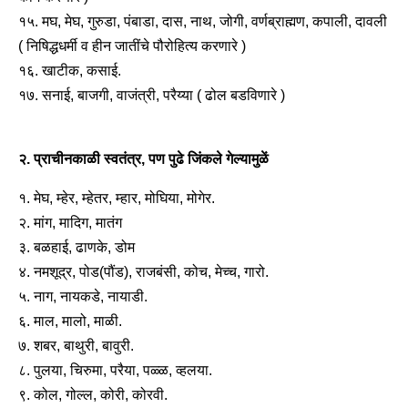
१५. मघ, मेघ, गुरुडा, पंबाडा, दास, नाथ, जोगी, वर्णब्राह्मण, कपाली, दावली
( निषिद्धधर्मी व हीन जातींचे पौरोहित्य करणारे )
१६. खाटीक, कसाई.
१७. सनाई, बाजगी, वाजंत्री, परैय्या ( ढोल बडविणारे )
२. प्राचीनकाळी स्वतंत्र, पण पुढे जिंकले गेल्यामुळें
१. मेघ, म्हेर, म्हेतर, म्हार, मोघिया, मोगेर.
२. मांग, मादिग, मातंग
३. बळहाई, ढाणके, डोम
४. नमशूद्र, पोड(पौंड), राजबंसी, कोच, मेच्च, गारो.
५. नाग, नायकडे, नायाडी.
६. माल, मालो, माळी.
७. शबर, बाथुरी, बावुरी.
८. पुलया, चिरुमा, परैया, पळ्ळ, व्हलया.
९. कोल, गोल्ल, कोरी, कोरवी.