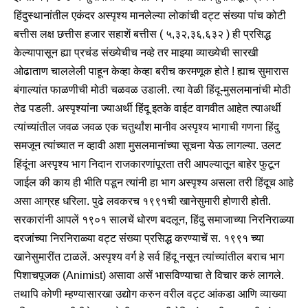
हिंदुस्थानांतील एकंदर अस्पृश्य मानलेल्या लोकांची वट्ट संख्या पांच कोटी
बत्तीस लक्ष छत्तीस हजार सहाशें बत्तीस ( ५,३२,३६,६३२ ) ही प्रसिद्ध
केल्यापासून ह्या प्रचंड संख्येचीच नव्हे तर माझ्या व्याख्येची सारखी
ओढाताण चाललेली पाहून केव्हा केव्हा बरीच करमणूक होते ! ह्याच सुमारास
बंगाल्यांत फाळणीची मोठी चळवळ उडाली. त्या वेळी हिंदू-मुसलमानांची मोठी
तेढ पडली. अस्पृश्यांना ज्याअर्थी हिंदू इतके वाईट वागवीत आहेत त्याअर्थी
त्यांच्यांतील जवळ जवळ एक चतुर्थांश मानीव अस्पृश्य भागाची गणना हिंदु
समजून त्यांच्यात न व्हावी अशा मुसलमानांच्या सूचना येऊ लागल्या. उलट
हिंदूंना अस्पृश्य भाग निदान राजकारणांपूरता तरी आपल्यातून बाहेर फुटून
जाईल की काय ही भीति पडून त्यांनी हा भाग अस्पृश्य असला तरी हिंदूच आहे
असा आग्रह धरिला. पुढे लवकरच १९९१ची खानेसुमारी होणारी होती.
सरकारांनी आपलें १९०१ सालचें धोरण बदलून, हिंदु समाजाच्या निरनिराळ्या
दरजांच्या निरनिराळ्या वट्ट संख्या प्रसिद्ध करण्याचें स. १९९१ च्या
खानेसुमारींत टाळलें. अस्पृश्य वर्ग हे सर्व हिंदू नसून त्यांच्यांतील बराच भाग
पिशाचपूजक (Animist) असावा असें भासविण्याचा ते विचार करुं लागले.
तथापि कोणी म्हण्यासारखा उद्योग करुन वरील वट्ट आंकडा आणि व्याख्या