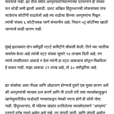
यावयाचें नाही. ह्या तीस वर्षांत अस्पृश्यतानिवारणाच्या प्रयत्नाने ही संख्या
फर थोडी कमी झाली असावी. उलट अखिल हिंदुस्थानची लोकसंख्या पांच
साडेपांच कोटींनी वाढलेली आहे त्या वाढीचा हिस्सा अस्पृश्यांना मिळून
त्यांची संख्या ६ कोटीजवळ जाणें संभवनीय आहे. निदान ५|| कोटींच्या खाली
जाण्याचें कांही कारण नाही.
मुंबई इलाख्यांत दोन वर्षांपूर्वी स्टार्ट कमिटीने चौकशी केली. तिने ज्या जातींचा
समावेश केला आहे त्यांची वट्ट संख्या सुमारे १४ लाखच दिली आहे. पण
त्यांचे तपशीलवार आकडे न देतां त्यांनी हा वट्ट आकडाच कोठून मिळविला
हें कळत नाही. माझा आकडा २१ लाख आहे, तो ३० वर्षांपूर्वीचा आहे.
ह्या संख्येचा असा गोंधळ आणि ओढाताण होण्याचें दुसरें एक मुख्य कारण असें
की अस्पृश्यांची व्याख्या ठाम करणें आणि ती ठरली तरी तशा व्याख्येबरहुकून
खानेसुमारींतील माडोत्री गणकांकडून नेमकी गणना होणें ही सोपी गोष्ट
नाही. हिंदुस्थानांत, मी पहिल्या खंडांत ठरविलेल्या व्याख्येप्रमाणे "अस्पृश्य"
ठरणारे वर्गच नुसते आहेत असे नव्हे, तर जंगली जाती, आणि जंगली असोत