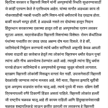
ब्रिटिश सरकार व ख्रिस्ती मिशनें यांनीं अस्पृश्यांची स्थिति सुधारण्यासाठीं
जे कांहीं प्रयत्न केले ते प्रसिध्दच आहेत. यांच्या मार्गांत अडथळा काय तो
नोकरशाहीची नबाबी पध्दति आणि मिशन-यांचें धर्मांतराचें वेड एवढाच होता.
बाकीं साधनें भरपूर होतीं. हे अडथळे नसते तर दोघांच्या हातून निदान
हिंदुस्थान सरकारच्या एकाच्या हातून तरी हा अस्पृश्यतेचा प्रश्न लवकर
सुटला असता. मद्रासेकडील ख्रिस्ती मिशनांच्या विशेषतः रोमन कॅथॉलिक
पंथांच्या पध्दतींत तर उघड उघड अक्षम्य दोष मला दिसले. ते हे कीं,
जातिभेदाचें निर्मूलन करण्याचें त्यांचें धर्मांत सांगितलें असूनहि केवळ आपली
संख्या वाढावी ह्या कावेबाज हेतूनें त्या लोकांना ख्रिश्चन धर्मांत घेऊन पुन्हां
त्यांना अति नीच अवस्थेंतच ठेवण्यांत आलें आहे. त्यामुळें त्यांना हिंदु धर्मास
पारखे होऊन जातिभेदाचें व अस्पृश्यतेचें दुस्सह्य जुलूम सोसावे लागतात.
ब्राह्मण ख्रिस्ती लोकांशीं मिसळून वागतां येत नाहीं. उपासनेसाठीं ख्रिस्ती
देवळांतहि जाण्यास त्यांना मज्जाव आहे. मेरी माता, ख्रिस्त इत्यादि मूर्तीची
पूजा अस्पृश्य वाडयांत सर्रास चालू आहे. त्याचे पुरावे मीं स्वतः दक्षिण देशीं
त्रिचनापल्ली वगैरे ठिकाणीं हिंडत असतां पाहिले. ख्रिस्ती लोकांत हल्लीं
जी राष्ट्रीय चळवळ चालू आहे ती कायम राहिली आणि हिंदुमहासभेसारखी
चळवळ शब्दापलिकडे जाऊन कृतींत उतरली तर लवकरच हे ख्रिस्ती