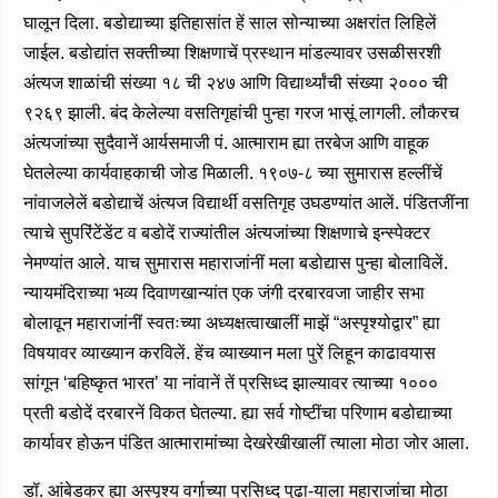
घालून दिला. बडोद्याच्या इतिहासांत हें साल सोन्याच्या अक्षरांत लिहिलें
जाईल. बडोद्यांत सक्तीच्या शिक्षणाचें प्रस्थान मांडल्यावर उसळीसरशी
अंत्यज शाळांची संख्या १८ ची २४७ आणि विद्यार्थ्यांची संख्या २००० ची
९२६९ झाली. बंद केलेल्या वसतिगृहांची पुन्हा गरज भासूं लागली. लौकरच
अंत्यजांच्या सुदैवानें आर्यसमाजी पं. आत्माराम ह्या तरबेज आणि वाहूक
घेतलेल्या कार्यवाहकाची जोड मिळाली. १९०७-८ च्या सुमारास हल्लींचें
नांवाजलेलें बडोद्याचें अंत्यज विद्यार्थी वसतिगृह उघडण्यांत आलें. पंडितजींना
त्याचे सुपरिंटेंडेंट व बडोदें राज्यांतील अंत्यजांच्या शिक्षणाचे इन्स्पेक्टर
नेमण्यांत आले. याच सुमारास महाराजांनीं मला बडोद्यास पुन्हा बोलाविलें.
न्यायमंदिराच्या भव्य दिवाणखान्यांत एक जंगी दरबारवजा जाहीर सभा
बोलावून महाराजांनीं स्वतःच्या अध्यक्षत्वाखालीं माझें “अस्पृश्योद्वार” ह्या
विषयावर व्याख्यान करविलें. हेंच व्याख्यान मला पुरें लिहून काढावयास
सांगून ‘बहिष्कृत भारत’ या नांवानें तें प्रसिध्द झाल्यावर त्याच्या १०००
प्रती बडोदें दरबारनें विकत घेतल्या. ह्या सर्व गोष्टींचा परिणाम बडोद्याच्या
कार्यावर होऊन पंडित आत्मारामांच्या देखरेखीखालीं त्याला मोठा जोर आला.
डॉ. आंबेडकर ह्या अस्पृश्य वर्गाच्या प्रसिध्द पुढा-याला महाराजांचा मोठा