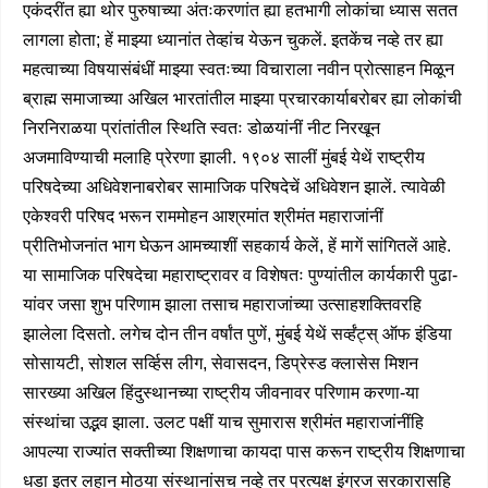
एकंदरींत ह्या थोर पुरुषाच्या अंतःकरणांत ह्या हतभागी लोकांचा ध्यास सतत
लागला होता; हें माझ्या ध्यानांत तेव्हांच येऊन चुकलें. इतकेंच नव्हे तर ह्या
महत्वाच्या विषयासंबंधीं माझ्या स्वतःच्या विचाराला नवीन प्रोत्साहन मिळून
ब्राह्म समाजाच्या अखिल भारतांतील माझ्या प्रचारकार्याबरोबर ह्या लोकांची
निरनिराळया प्रांतांतील स्थिति स्वतः डोळयांनीं नीट निरखून
अजमाविण्याची मलाहि प्रेरणा झाली. १९०४ सालीं मुंबई येथें राष्ट्रीय
परिषदेच्या अधिवेशनाबरोबर सामाजिक परिषदेचें अधिवेशन झालें. त्यावेळी
एकेश्वरी परिषद भरून राममोहन आश्रमांत श्रीमंत महाराजांनीं
प्रीतिभोजनांत भाग घेऊन आमच्याशीं सहकार्य केलें, हें मागें सांगितलें आहे.
या सामाजिक परिषदेचा महाराष्ट्रावर व विशेषतः पुण्यांतील कार्यकारी पुढा-
यांवर जसा शुभ परिणाम झाला तसाच महाराजांच्या उत्साहशक्तिवरहि
झालेला दिसतो. लगेच दोन तीन वर्षांत पुणें, मुंबई येथें सर्व्हंट्स् ऑफ इंडिया
सोसायटी, सोशल सर्व्हिस लीग, सेवासदन, डिप्रेस्ड क्लासेस मिशन
सारख्या अखिल हिंदुस्थानच्या राष्ट्रीय जीवनावर परिणाम करणा-या
संस्थांचा उद्भव झाला. उलट पक्षीं याच सुमारास श्रीमंत महाराजांनींहि
आपल्या राज्यांत सक्तीच्या शिक्षणाचा कायदा पास करून राष्ट्रीय शिक्षणाचा
धडा इतर लहान मोठया संस्थानांसच नव्हे तर प्रत्यक्ष इंग्रज सरकारासहि