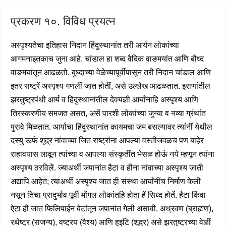
प्रकरण १०. विविध प्रयत्न
अस्पृश्यतेचा इतिहास निदान हिंदुस्थानांत तरी आर्यन लोकांच्या
आगमनाइतकाच जुना आहे. चांडाल हा शब्द वैदिक वाङमयांत आणि बौध्द
वाङमयांतून आढळतो. बुध्दाच्या वेळेच्यापूर्वीपासून तरी निदान चांडाल आणि
इतर राष्ट्रें अस्पृश्य गणलीं जात होतीं, असे उल्लेख आढळतात. इराणांतील
झरतुष्ट्रपंथी आर्य व हिंदुस्थानांतील देवयज्ञी आर्यांनाहि अस्पृश्य आणि
तिरस्करणीय समजत असत, असें पारशी लोकांच्या जुन्या व नव्या ग्रंथांत
पुरावे मिळतात. आर्यांचा हिंदुस्थानांत कायमचा जम बसल्यावर त्यांनीं येथील
दस्यु ऊर्फ शूद्र नांवाच्या जित राष्ट्रांना आपल्या वस्तीजवळच पण बाहेर
राहावयास लावून त्यांच्या व आपल्या संस्कृतींत भेसळ होऊं नये म्हणून त्यांना
अस्पृश्य ठरविलें. ज्याअर्थी जपानांत हैटा व हीना नांवाच्या अस्पृश्य जाती
अद्यापि आहेत; त्याअर्थी अस्पृश्य जात ही संस्था आर्यांनींच निर्माण केली
नसून तिचा प्रादुर्भाव पूर्वी मोंगल लोकांतहि होता हें सिध्द होतें. हैटा किंवा
ऐटा ही जात फिलिपाईन बेटांतून जपानांत गेली असावी. अथ्रवण (ब्राह्मण),
रथेष्ट्र (राजन्य), वष्ट्रय (वैश्य) आणि हुइटि (शूद्र) असे झरतुष्ट्रच्या वेळीं