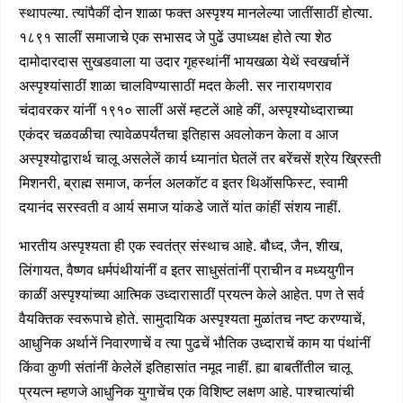
स्थापल्या. त्यांपैकीं दोन शाळा फक्त अस्पृश्य मानलेल्या जातींसाठीं होत्या.
१८९१ सालीं समाजाचे एक सभासद जे पुढें उपाध्यक्ष होते त्या शेठ
दामोदारदास सुखडवाला या उदार गृहस्थांनीं भायखळा येथें स्वखर्चानें
अस्पृश्यांसाठीं शाळा चालविण्यासाठीं मदत केली. सर नारायणराव
चंदावरकर यांनीं १९१० सालीं असें म्हटलें आहे कीं, अस्पृश्योध्दाराच्या
एकंदर चळवळीचा त्यावेळपर्यंतचा इतिहास अवलोकन केला व आज
अस्पृश्योद्वारार्थ चालू असलेलें कार्य ध्यानांत घेतलें तर बरेंचसें श्रेय ख्रिस्ती
मिशनरी, ब्राह्म समाज, कर्नल अलकॉट व इतर थिऑसफिस्ट, स्वामी
दयानंद सरस्वती व आर्य समाज यांकडे जातें यांत कांहीं संशय नाहीं.
भारतीय अस्पृश्यता ही एक स्वतंत्र संस्थाच आहे. बौध्द, जैन, शीख,
लिंगायत, वैष्णव धर्मपंथीयांनीं व इतर साधुसंतांनीं प्राचीन व मध्ययुगीन
काळीं अस्पृश्यांच्या आत्मिक उध्दारासाठीं प्रयत्न केले आहेत. पण ते सर्व
वैयक्तिक स्वरूपाचे होते. सामुदायिक अस्पृश्यता मुळांतच नष्ट करण्याचें,
आधुनिक अर्थानें निवारणाचें व त्या पुढचें भौतिक उध्दाराचें काम या पंथांनीं
किंवा कुणी संतांनीं केलेलें इतिहासांत नमूद नाहीं. ह्या बाबतींतील चालू
प्रयत्न म्हणजे आधुनिक युगाचेंच एक विशिष्ट लक्षण आहे. पाश्चात्यांची