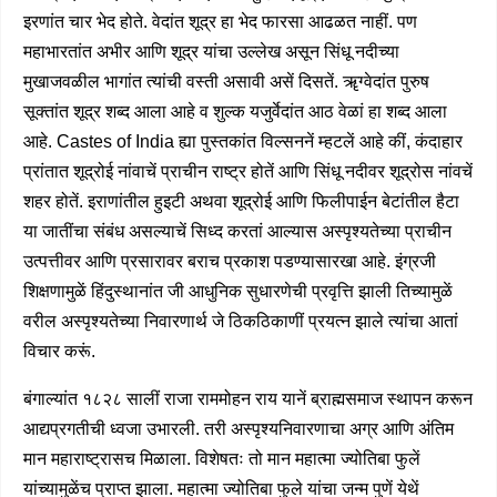
इरणांत चार भेद होते. वेदांत शूद्र हा भेद फारसा आढळत नाहीं. पण
महाभारतांत अभीर आणि शूद्र यांचा उल्लेख असून सिंधू नदीच्या
मुखाजवळील भागांत त्यांची वस्ती असावी असें दिसतें. ॠग्वेदांत पुरुष
सूक्तांत शूद्र शब्द आला आहे व शुल्क यजुर्वेदांत आठ वेळां हा शब्द आला
आहे. Castes of India ह्या पुस्तकांत विल्सननें म्हटलें आहे कीं, कंदाहार
प्रांतात शूद्रोई नांवाचें प्राचीन राष्ट्र होतें आणि सिंधू नदीवर शूद्रोस नांवचें
शहर होतें. इराणांतील हुइटी अथवा शूद्रोई आणि फिलीपाईन बेटांतील हैटा
या जातींचा संबंध असल्याचें सिध्द करतां आल्यास
अस्पृश्यतेच्या प्राचीन
उत्पत्तीवर आणि प्रसारावर बराच प्रकाश पडण्यासारखा आहे. इंग्रजी
शिक्षणामुळें हिंदुस्थानांत जी आधुनिक सुधारणेची प्रवृत्ति झाली तिच्यामुळें
वरील अस्पृश्यतेच्या निवारणार्थ जे ठिकठिकाणीं प्रयत्न झाले त्यांचा आतां
विचार करूं.
बंगाल्यांत १८२८ सालीं राजा राममोहन राय यानें ब्राह्मसमाज स्थापन करून
आद्यप्रगतीची ध्वजा उभारली. तरी अस्पृश्यनिवारणाचा अग्र आणि अंतिम
मान महाराष्ट्रासच मिळाला. विशेषतः तो मान महात्मा ज्योतिबा फुलें
यांच्यामुळेंच प्राप्त झाला. महात्मा ज्योतिबा फुले यांचा जन्म पुणें येथें