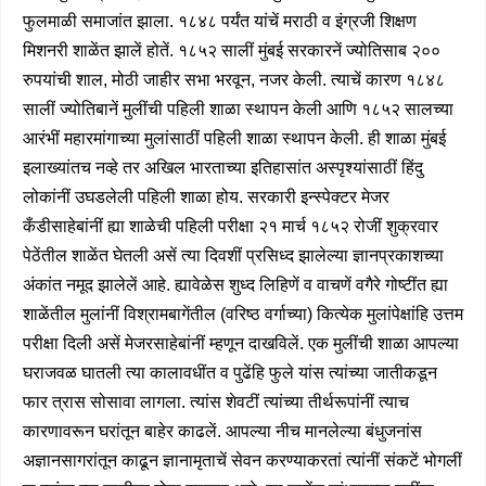
फुलमाळी समाजांत झाला. १८४८ पर्यंत यांचें मराठी व इंग्रजी शिक्षण
मिशनरी शाळेंत झालें होतें. १८५२ सालीं मुंबई सरकारनें ज्योतिसाब २००
रुपयांची शाल, मोठी जाहीर सभा भरवून, नजर केली. त्याचें कारण १८४८
सालीं ज्योतिबानें मुलींची पहिली शाळा स्थापन केली आणि १८५२ सालच्या
आरंभीं महारमांगाच्या मुलांसाठीं पहिली शाळा स्थापन केली. ही शाळा मुंबई
इलाख्यांतच नव्हे तर अखिल भारताच्या इतिहासांत अस्पृश्यांसाठीं हिंदु
लोकांनीं उघडलेली पहिली शाळा होय. सरकारी इन्स्पेक्टर मेजर
कँडीसाहेबांनीं ह्या शाळेची पहिली परीक्षा २१ मार्च १८५२ रोजीं शुक्रवार
पेठेंतील शाळेंत घेतली असें त्या दिवशीं प्रसिध्द झालेल्या ज्ञानप्रकाशच्या
अंकांत नमूद झालेलें आहे. ह्यावेळेस शुध्द लिहिणें व वाचणें वगैरे गोष्टींत ह्या
शाळेंतील मुलांनीं विश्रामबागेंतील (वरिष्ठ वर्गाच्या) कित्येक मुलांपेक्षांहि उत्तम
परीक्षा दिली असें मेजरसाहेबांनीं म्हणून दाखविलें. एक मुलींची शाळा आपल्या
घराजवळ घातली त्या कालावधींत व पुढेंहि फुले यांस त्यांच्या जातीकडून
फार त्रास सोसावा लागला. त्यांस शेवटीं त्यांच्या तीर्थरूपांनीं त्याच
कारणावरून घरांतून बाहेर काढलें. आपल्या नीच मानलेल्या बंधुजनांस
अज्ञानसागरांतून काढून ज्ञानामृताचें सेवन करण्याकरतां त्यांनीं संकटें भोगलीं