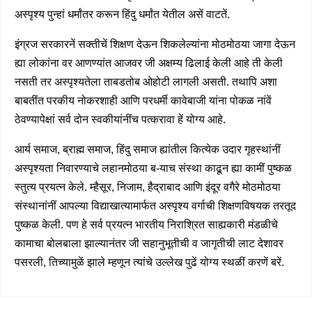
अस्पृश्य पुन्हां धर्मांतर करून हिंदु धर्मांत येतील असें वाटतें.
इंग्रज सरकारनें सक्तीचें शिक्षण देऊन शिकलेल्यांना मोठमोठया जागा देऊन
ह्या लोकांना वर आणण्यांत आजवर जी अक्षम्य ढिलाई केली आहे ती केली
नसती तर अस्पृश्यतेला ताबडतोब ओहोटी लागली असती. तथापि अशा
बाबतींत परकीय नोकरशाही आणि परधर्मी कावेबाजी यांना पोकळ नांवें
ठेवण्यापेक्षां सर्व दोन स्वकीयांनींच पत्करावा हें योग्य आहे.
आर्य समाज, ब्राह्म समाज, हिंदु समाज ह्यांतील कित्येक उदार गृहस्थांनीं
अस्पृश्यता निवारण्याचे लहानमोठया ब-याच संस्था काढून ह्या कामीं पुष्कळ
स्तुत्य प्रयत्न केले. म्हैसूर, निजाम, हैद्राबाद आणि इंदूर वगैरे मोठमोठया
संस्थानांनीं आपल्या विद्याखात्यामार्फत अस्पृश्य वर्गाची शिक्षणविषयक तरतूद
पुष्कळ केली. पण हे सर्व प्रयत्न भारतीय निराश्रित साह्यकारी मंडळीचे
कामाचा बोलबाला झाल्यानंतर जी सहानुभूतीची व जागृतीची लाट देशावर
पसरली, तिच्यामुळें झाले म्हणून त्यांचे उल्लेख पुढें योग्य स्थळीं करणें बरें.