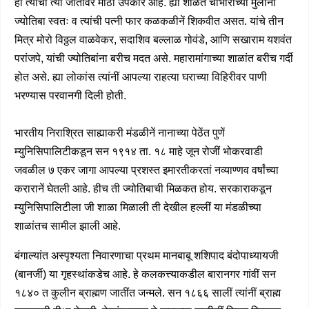
हा त्यांचा त्या जातीवर मोठा उपकार आहे. ह्या शाळेंत चांभाराच्या मुलींना
ज्योतिबा स्वतः व त्यांची पत्नी फार कळकळीनें शिकवीत असत. यांचे तीन
मित्र मोरो विठ्ठल वाळवेकर, सदाशिव बल्लाळ गोवंडे, आणि सखाराम यशवंत
परांजपे, यांची ज्योतिबांना बरीच मदत असे. महारामांगाच्या शाळांत बरीच गर्दी
होत असे. ह्या लोकांस त्यांनीं आपल्या राहत्या घराच्या विहिरीवर पाणी
भरण्यास परवानगी दिली होती.
भारतीय निराश्रित साह्याकरी मंडळीनें नानाच्या पेठेंत पुणें
म्युनिसिपालिटीकडून सन १९१४ ता. १८ माहे जून रोजीं भोकरवाडी
जवळील ७ एकर जागा आपल्या प्रशस्त
इमारतीकरतां नव्याण्णव वर्षांच्या
करारानें घेतली आहे. हीच ती ज्योतिबाची मिळकत होय. सरकाराकडून
म्युनिसिपालिटीला जी शाळा मिळाली ती देखील हल्लीं या मंडळीच्या
शाळांतच सामील झाली आहे.
बंगाल्यांत अस्पृश्यता निवारणाचा प्रथम मानबाबू शशिपाद बंदोपाध्यायजी
(बानर्जी) या गृहस्थांकडेच आहे. हे कलकत्त्याकडील बारानगर गांवीं सन
१८४० त कुलीन ब्राह्मण जातींत जन्मले. सन १८६६ सालीं त्यांनीं ब्राह्म