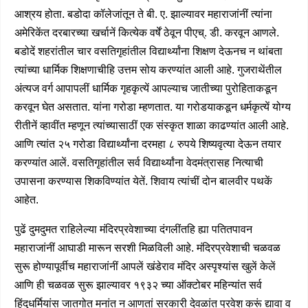
आश्रय होता. बडोदा कॉलेजांतून ते बी. ए. झाल्यावर महाराजांनीं त्यांना
अमेरिकेंत दरबारच्या खर्चानें कित्येक वर्षें ठेवून पीएच्. डी. करवून आणले.
बडोदें शहरांतील चार वसतिगृहांतील विद्यार्थ्यांना शिक्षण देऊनच न थांबता
त्यांच्या धार्मिक शिक्षणाचीहि उत्तम सोय करण्यांत आली आहे. गुजराथेंतील
अंत्यज वर्ग आपापलीं धार्मिक गृहकृत्यें आपल्याच जातीच्या पुरोहिताकडून
करवून घेत असतात. यांना गरोडा म्हणतात. या गरोडयाकडून धर्मकृत्यें योग्य
रीतीनें व्हावींत म्हणून त्यांच्यासाठीं एक संस्कृत शाळा काढण्यांत आली आहे.
आणि त्यांत २५ गरोडा विद्यार्थ्यांना दरमहा ८ रुपये शिष्यवृत्या देऊन तयार
करण्यांत आलें. वसतिगृहांतील सर्व विद्यार्थ्यांना वेदमंत्रासह नित्याची
उपासना करण्यास शिकविण्यांत येतें. शिवाय त्यांचीं दोन बालवीर पथकें
आहेत.
पुढें दुमदुमत राहिलेल्या मंदिरप्रवेशाच्या दंगलींतहि ह्या पतितपावन
महाराजांनीं आघाडी मारून सरशी मिळविली आहे. मंदिरप्रवेशाची चळवळ
सुरू होण्यापूर्वीच महाराजांनीं आपलें खंडेराव मंदिर अस्पृश्यांस खुलें केलें
आणि ही चळवळ सुरू झाल्यावर १९३२ च्या ऑक्टोबर महिन्यांत सर्व
हिंदुधर्मियांस जातगोत मनांत न आणतां सरकारी देवळांत प्रवेश करूं द्यावा व