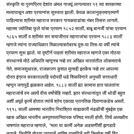
संस्कृति या पुरणप्रिय देशांत अंमल गाजवूं लागल्यावर १९ व्या शतकाच्या
मध्यापासून अशा प्रयत्नांस सुरुवात झाली. केवळ कालानुक्रमाप्रमाणें
पाहिल्यास श्रीमंत महाराज सरकार गायकवाडांचा नंबर तिसरा लागतो.
महात्मा ज्योतिबा फुले यांचा प्रयत्न १८५२ सालीं, बाबू बानर्जी यांचा प्रयत्न
१८६५ सालीं व श्रीमंत सर सयाजीराव महाराजांचा प्रयत्न १८८३ सालीं
म्हणजे त्यांना राज्याधिकार मिळाल्याबरोबरच दुस-या तिस-या वर्षी त्यांचे
प्रयत्न सुरू झाले. या दृष्टीनें पाहतां श्रीमंत महाराज म्हणजे एका मोठया
संस्थानचे मोठे अधिपति म्हणूनच नव्हे तर अखिल भारतांतील लोकमताचे
नेते, समाजसुधारक, राजकारण कुशल मुत्सद्दी इतकेंच नव्हे तर आपल्या
दोस्त इंग्रज सरकारालाहि पदोपदीं धडे शिकविणारे अनुभवी सत्ताधारी
म्हणून जगापुढें झळकत आहेत. १८८२ सालीं ह्या कामास हात घालतांना
महाराजांचें वय अवघें वीस वर्षांचेंहि नव्हतें. इतर संस्थानांतून जीं थोडीं बहुत
अशीं अपूर्व कृत्यें होतात त्यांचें श्रेय एकाद्या प्रागतिक दिवाणाकडेच असतें.
१९१८ सालीं आमच्या भारतीय निराश्रित साह्यकारी मंडळीची मुंबईस एक
खास अखिल भारतीय अस्पृश्यतानिवारक परिषद भरली होती. तिचें अध्यक्षीय
भाषणांत महाराज म्हणाले, “मला या कामीं अनेक अडचणींशीं झगडावें
लागलें. कितीहि मोठया पगाराचें आमिष दाखविलें तरी कित्येक वर्षी हिंदु