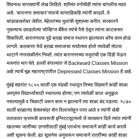
शिवनाथ सारख्यांनीं लेख लिहिले. श्रीमंत वर्गाचीही त्यांस चांगलीच मदत
असे. ‘बारानगर समाचार’नांवाचें साप्ताहिकहि त्यांनीं काढलें. ते
चांडाळाबरोबर जेवीत. मेहेतरांच्या मुलांची शुश्रूषा करीत. सरकारनें
नुकत्याच उघडलेल्या सोव्हिंग्ज बँकेंत त्यांचे पैसे ठेवून त्यांना काटकसर
शिकविली. बारानगरास पुढें ब्राह्म समाज स्थापन झाल्यावर बरेंच काम होऊं
लागलें. कलकत्ता येथें ब्राह्म समाजाचा माघोत्सव होतो त्यावेळीं मोठया
थाटानें नगरसंकीर्तन निघतें. त्यांत बारानगरच्या मजुरांची एक दिंडी येऊन
भजनांत भाग घेते. हल्लीं बंगाल्यांत जें Backward Classes Mission
आहे त्याचें मूळ महाराष्ट्रांतील Depressed Classes Mission हें आहे.
मुंबई शहरांत १८५५ सालीं एक मंडळी स्थापून तिच्या विद्यमानें कांहीं शाळा
अस्पृश्य विद्यार्थ्यांसाठी स्थापल्या होत्या; पण त्यावेळीं काल अनुकूल
नसल्यामुळें व चिकाटी धरून काम न झाल्यानें त्या शाळा बंद पडल्या. १८७०
सालीं ब्रह्मानंद केशवचंद्र सेन विलायतेहून परत आले व त्यांनीं धोबी
तलावावर फ्रामजी कावसजी इन्स्टिटयूटमध्यें जें व्याख्यान दिलें त्यांत त्यांनीं
खालच्या जातींच्या उन्नतीसाठीं मुंबई प्रार्थना समाजानें कांहीं कार्य करावें
अशी सूचना केली. ह्या सूचनेस अनुसरून समाजानें रात्रींच्या कांहीं शाळा