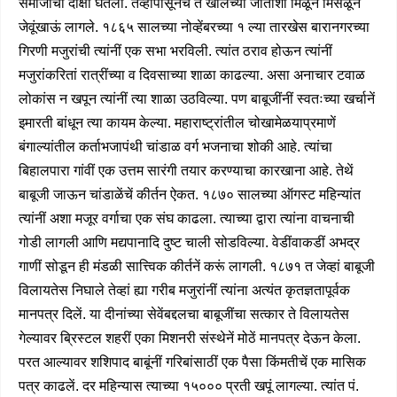
समाजाची दीक्षा घेतली. तेव्हांपासूनच ते खालच्या जातीशीं मिळून मिसळून
जेवूंखाऊं लागले. १८६५ सालच्या नोव्हेंबरच्या १ ल्या तारखेस बारानगरच्या
गिरणी मजुरांची त्यांनीं एक सभा भरविली. त्यांत ठराव होऊन त्यांनीं
मजुरांकरितां रात्रींच्या व दिवसाच्या शाळा काढल्या. असा अनाचार टवाळ
लोकांस न खपून त्यांनीं त्या शाळा उठविल्या. पण बाबूजींनीं स्वतःच्या खर्चानें
इमारती बांधून त्या कायम केल्या. महाराष्ट्रांतील चोखामेळयाप्रमाणें
बंगाल्यांतील कर्ताभजापंथी चांडाळ वर्ग भजनाचा शोकी आहे. त्यांचा
बिहालपारा गांवीं एक उत्तम सारंगी तयार करण्याचा कारखाना आहे. तेथें
बाबूजी जाऊन चांडाळेंचें कीर्तन ऐकत. १८७० सालच्या ऑगस्ट महिन्यांत
त्यांनीं अशा मजूर वर्गाचा एक संघ काढला. त्याच्या द्वारा त्यांना वाचनाची
गोडी लागली आणि मद्यपानादि दुष्ट चाली सोडविल्या. वेडींवाकडीं अभद्र
गाणीं सोडून ही मंडळी सात्त्विक कीर्तनें करूं लागली. १८७१ त जेव्हां बाबूजी
विलायतेस निघाले तेव्हां ह्या गरीब मजुरांनीं त्यांना अत्यंत कृतज्ञतापूर्वक
मानपत्र दिलें. या दीनांच्या सेवेंबद्दलचा बाबूजींचा सत्कार ते विलायतेस
गेल्यावर ब्रिस्टल शहरीं एका मिशनरी संस्थेनें मोठें मानपत्र देऊन केला.
परत आल्यावर शशिपाद बाबूंनीं गरिबांसाठीं एक पैसा किंमतीचें एक मासिक
पत्र काढलें. दर महिन्यास त्याच्या १५००० प्रती खपूं लागल्या. त्यांत पं.