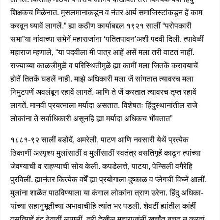
शिक्षकच मिळेनात. मुसलमानाकडून व नंतर आर्य समाजिस्टांकडून हें काम
करवून घ्यावें लागलें.” ह्या कठीण कार्याबद्दल १९२१ सालीं “परोपकारी
सभा”या नांवाच्या सभेनें महाराजांना ‘पतितपावन’अशी पदवी दिली. त्यावेळीं
महाराज म्हणाले, “या पदवीला मी पात्र आहें असें मला तरी वाटत नाहीं.
राज्याच्या काळजीमुळें व परिस्थितीमुळें ह्या कामीं मला जितकें करावयाचें
होतें तितकें घडलें नाही. माझे अधिकारी मला जें सांगतात त्यावरच मला
निमुटपणें अवलंबून रहावें लागतें. आणि ते जें करतात त्यावरच तृप्त रहावें
लागतें. मानवी प्रयत्नाला मर्यादा असतात. विशेषतः हिंदुस्थानांतील राजे
लोकांना ते सर्वाधिकारी असूनहि ह्या मर्यादा अधिकच भोंवतात”
१८८१-९२ सालीं बडोदें, अमरेली, पाटण आणि नवसारी येथें प्रत्येक
ठिकाणीं अस्पृश्य मुलांसाठीं व मुलींसाठीं स्वतंत्र वसतिगृहें काढून त्यांच्या
जेवण्याची व राहण्याची सोय केली. कपडेलत्ते, पाटया, पेन्सिली वगैरेहि
पुरविलीं. ह्यानंतर कित्येक वर्षें ह्या प्रयोगाला दुष्काळ व प्लेगचीं विघ्नें आलीं.
मुलांना शाळेंत पाठविण्याला या कंगाल लोकांना त्राण उरेना. हिंदु अधिका-
यांच्या सहानुभूतीच्या अभावाचीहि त्यांत भर पडली. शेवटीं ह्यांतील कांहीं
वसतिगृहें बंद ठेवावीं लागलीं. तरी देखील महाराजांनीं खर्चांत बचत न करतां