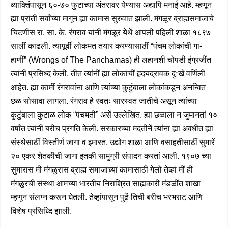
व्याक्तिंपासून ६०-७० फुटाच्या अंतरावर येण्यास अद्यापि मनाई आहे. म्हणून
ह्या प्रांतीं सर्वांच्या मागून ह्या कामास सुरुवात झाली. मंगळूर ब्राह्मसमाजाचे
चिटणीस रा. सा. के. रंगराव यांनीं मंगळूर येथें आपली पहिली शाळा १८९७
सालीं काढली. त्यापूर्वीं लोकमत तयार करण्यासाठीं “पंचम लोकांची गा-
हाणीं” (Wrongs of The Panchamas) ही लहानशी चोपडी इंग्रजींत
त्यांनीं प्रसिध्द केली. तींत त्यांनीं ह्या लोकांचीं हृदयद्रावक दुःखे वर्णिलीं
आहेत. ह्या कामीं रंगरावांना आणि त्यांच्या कुटुंबाला लोकांकडून अनन्वित
छळ सोसावा लागला. रंगराव हे स्वतः सारस्वत जातीचे असून त्यांच्या
कुटुंबाला कुटाळ लोक “पंचमती” असें उल्लेखित. ह्या छळाला न जुमानतां १०
वर्षांत त्यांनीं बरीच प्रगति केली. सरकारच्या मदतीनें त्यांना ह्या अवधींत ह्या
संस्थेसाठीं विस्तीर्ण जागा व इमारत, उद्योग शाळा आणि वसाहतीसाठीं सुमारें
२० एकर शेतकीची जागा इतकी सामुग्री संपादन करतां आली. १९०७ च्या
सुमारास मी मंगळुरास ब्राह्म समाजाच्या कामासाठीं गेलों तेव्हां मीं ही
मंगळुरची संस्था आमच्या भारतीय निराश्रित साह्यकारी मंडळींत शाखा
म्हणून संलग्न करून घेतली. तेव्हांपासून पुढें तिची बरीच भरभराट आणि
विशेष प्रसिध्दि झाली.