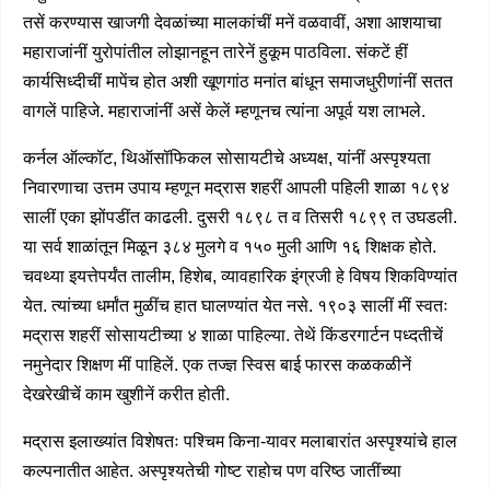
तसें करण्यास खाजगी देवळांच्या मालकांचीं मनें वळवावीं, अशा आशयाचा
महाराजांनीं युरोपांतील लोझानहून तारेनें हुकूम पाठविला. संकटें हीं
कार्यसिध्दीचीं मापेंच होत अशी खूणगांठ मनांत बांधून समाजधुरीणांनीं सतत
वागलें पाहिजे. महाराजांनीं असें केलें म्हणूनच त्यांना अपूर्व यश लाभले.
कर्नल ऑल्कॉट, थिऑसॉफिकल सोसायटीचे अध्यक्ष, यांनीं अस्पृश्यता
निवारणाचा उत्तम उपाय म्हणून मद्रास शहरीं आपली पहिली शाळा १८९४
सालीं एका झोंपडींत काढली. दुसरी १८९८ त व तिसरी १८९९ त उघडली.
या सर्व शाळांतून मिळून ३८४ मुलगे व १५० मुली आणि १६ शिक्षक होते.
चवथ्या इयत्तेपर्यंत तालीम, हिशेब, व्यावहारिक इंग्रजी हे विषय शिकविण्यांत
येत. त्यांच्या धर्मांत मुळींच हात घालण्यांत येत नसे. १९०३ सालीं मीं स्वतः
मद्रास शहरीं सोसायटीच्या ४ शाळा पाहिल्या. तेथें किंडरगार्टन पध्दतीचें
नमुनेदार शिक्षण मीं पाहिलें. एक तज्ज्ञ स्विस बाई फारस कळकळीनें
देखरेखीचें काम खुशीनें करीत होती.
मद्रास इलाख्यांत विशेषतः पश्चिम किना-यावर मलाबारांत अस्पृश्यांचे हाल
कल्पनातीत आहेत. अस्पृश्यतेची गोष्ट राहोच पण वरिष्ठ जातींच्या