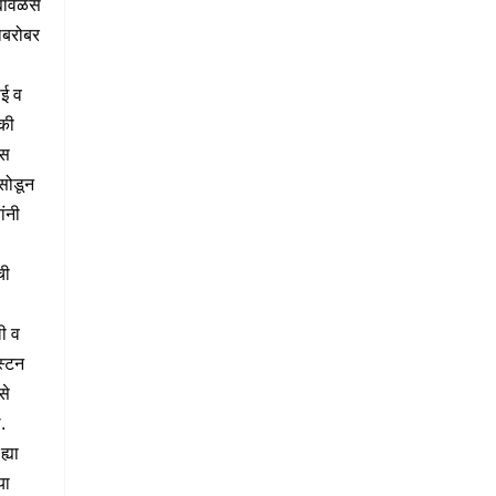
्यावेळेस
ाबरोबर
ई व
की
ीस
 सोडून
यांनी
ची
ी व
्स्टन
से
.
ह्या
या