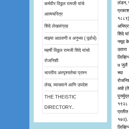
लंडन, 
कर्मवीर विठ्ठल रामजी यांचे
प्रका
आत्मचरित्र
१८८९
शिंदे लेखसंग्रह
अभिप्र
शिंदे या
माझ्या आठवणी व अनुभव ( पूर्वार्ध)
नमूद क
उतारा
महर्षी विठ्ठल रामजी शिंदे यांचो
लिव्हिंग
रोजनिशी
७ जुल
भारतीय अस्पृश्यतेचा प्रश्न
च्या
रोजनि
लेख, व्याख्याने आणि उपदेश
आहे (ते
पुनर्मुद
THE THEISTIC
१९२८ ह
DIRECTORY..
प्रतीत 
१७२). 
लिव्हिंग