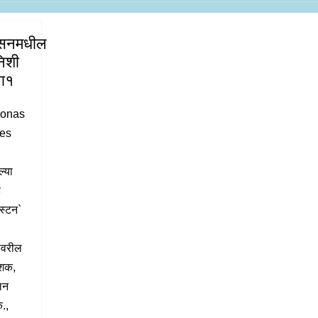
्युसनमधील
िशी
पा१
onas
es
ल्या
ड
गस्टन`
ावरील
ाशक,
लन
.,