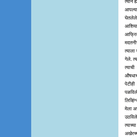
त्याने ह
आपल्य
घेतलेले
आशिया
आफ्रि
मदतन
त्याला
गेले. त्
त्याची
औषधा
पेटीही
पळविल
लिव्हिंग
मेला अ
उठविले
त्याच्या 
अखेरच्