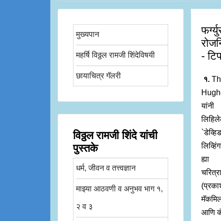
फर्ग
मुख्यपान
रोजन
- टि
महर्षि विठ्ठल रामजी शिंदेविषयी
छायाचित्र गॅलरी
१.
Th
Hugh
यांनी
लिहिले
`डेव्हि
विठ्ठल रामजी शिंदे यांची
लिव्हिं
पुस्तके
ह्या
धर्म, जीवन व तत्त्वज्ञान
चरित्र
(प्रक
माझ्या आठवणी व अनुभव भाग १,
मॅकमि
२ व ३
आणि कं