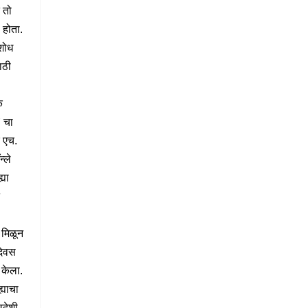
 तो
होता.
 शोध
ाठी
क
` चा
र एच.
न्ले
्या
 मिळून
दिवस
 केला.
 ह्याचा
वदेशी