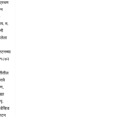
प्रथम
शन
)
ाय. म.
ंनी
ेलेला
्स्टनच्या
ै १८७२
शीतील
रावे
्रण,
्या
पृ.
डेव्हिड
्स्टन