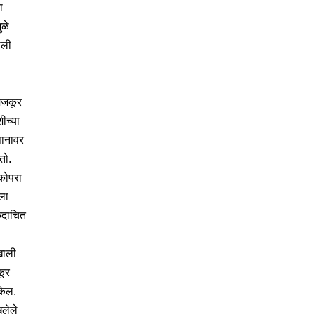
ा
ुळे
ाली
मजकूर
ीच्या
पानावर
तो.
 कोपरा
ला
कदाचित
खाली
कूर
केल.
िलेले