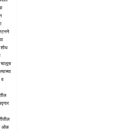
चा
न
ा
्स्टनने
या
 शोध
ा
न चालूच
त्याच्या
 व
ेतील
द्गार
शीतील
ी ओळ