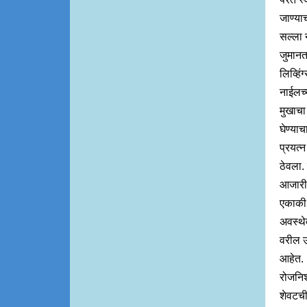
जाण्या
सल्ला 
जुमानत
लिव्हिंग
नाईलच्
मुखाचा
घेण्याच
प्रयत्
ठेवला. 
आजारी
एकाकी
अवस्थ
वरील उ
आहेत.
रोजनि
शेवटच