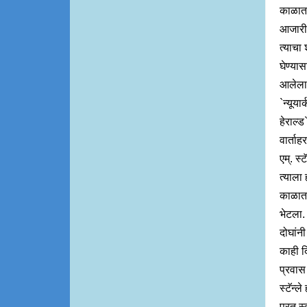
काळात
आजारी 
त्याचा
घेण्यास
आलेला
`न्यूयार्
हेराल्ड
वार्ताह
एम्. स्टॅ
त्याला ह
काळात
भेटला.
दोघांनी
काही 
प्रवास
स्टॅन्ले
परत स्