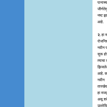
पानाच्य
जीर्णतेम
नष्ट झ
आहे.
२.
हा 
रोजनिश
नवीन 
सुरू हो
त्याचा
झिजले
आहे. 
नवीन
तारखे
हा मज
असू श
उल्लेख