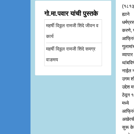
(१८१३
गो.मा.पवार यांची पुस्तके
ह्याने
धर्मप्र
महर्षी विठ्ठल रामजी शिंदे जीवन व
करणे, पू
कार्य
आफ्रि
गुलामां
महर्षी विठ्ठल रामजी शिंदे समग्र
व्यापार
वाङमय
थांबविण
नाईल 
उगम शो
उद्देश 
ठेवून 
मध्ये
आफ्रि
अखेरच
सुरू क