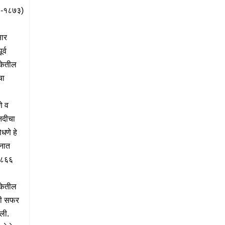
-१८७३)
सार
र्व
केतील
चा
े व
नदीचा
धणे हे
मनात
१८६६
केतील
ी सफर
ेली.