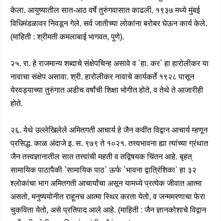
केला. आयुष्यातील सात-आठ वर्षे तुरुंगवासात काढली. १९३७ मध्ये मुंबई
विधिमंडळावर निवडून गेले. सर्व जातीच्या लोकांना बरोबर घेऊन कार्य केले.
(माहिती : श्रीमती कमलाबाई भागवत, पुणे).
२५. रा. हे राजमान्य शब्दाचे संक्षेपचिन्ह असावे व `हा. कर` हा हारोलीकर या
नावाचा संक्षेप असावा. श्री. हारोलीकर नावाचे कार्यकर्ते १९२८ पासून
येरवड्याच्या तुरुंगात अडीच वर्षांची शिक्षा भोगीत होते, व तेथे ते आजारीही
होते.
२६. येथे उल्लेखिलेले अमितगती आचार्य हे जैन कवींत विद्वान आचार्य म्हणून
प्रसिद्ध. काळ अंदाजे इ. स. ९७९ ते १०२१. तत्त्वभावना ह्या त्यांच्या ग्रंथात
जैन तत्त्वज्ञानातील सात तत्त्वांची महती व तद्विषयक चिंतन आहे. बृहत्
सामायिक पाठापैकी `सामायिक पाठ` ऊर्फ `भावना द्वात्रिंशिका` हा ३२
श्लोकांचा भाग अमितगती आचार्यांचा असून यामध्ये प्रत्येक जीवात आत्मा
असतो, मनुष्ययोनीत राहूनच आत्मा स्थिर करता येतो, व जन्ममरणाचा फेरा
चुकविता येतो, असे प्रतिपाद आले आहे. (माहिती : जैन ज्ञानकोशाचे विद्वान