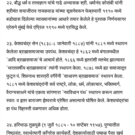
२२. बौद्ध धर्म व तत्त्वज्ञान यांचे गाढे अभ्यासक श्री. धर्मानंद कोसंबी यांनी
श्रीमंत सयाजीराव गायकवाड यांच्या सूचनेवरून फेब्रुवारी १९१० मध्ये
बडोद्यास दिलेल्या व्याख्यानांच्या आधारे तयार केलेले हे पुस्तक निर्णयसागर
प्रेसने मुंबई येथे एप्रिल १९१० मध्ये प्रसिद्ध केले.
२३. केशवचंद्र सेन (१८३८-८ जानेवारी १८८४) यांनी १८८१ मध्ये स्थापन
केलेला ब्राह्मसमाजाचा उपपंथ. केशवचंद्र हे १८६२ मध्ये बंगालमधील
`आदि ब्राह्मसमाजा`चे आचार्य होते. १८६६ मध्ये इतरांशी मतभेद झाल्यावर
`भारतवर्षीय ब्राह्मसमाज` त्यांनी स्थापन केला. १८७८ मध्ये ह्या समाजातून
फुटून पं. शिवनाथ शास्त्री वगैरेंनी `साधारण ब्राह्मसमाज` स्थापन केला.
१८८१ मध्ये केशवचंद्रांनी सर्व राष्ट्रे, लोक, धर्म, लोकाचार, भक्तिमार्ग,
वैराग्यसाधने यांचे एकत्व सांगणारा `नवविधान पंथ` स्थापन करून आपण
स्वतः व इतर बाराजण ईश्वराचे प्रेषित असल्याचे घोषित केले. केशवचंद्रांचा
हा पंथ ख्रिस्ती वळणावर अधिक होता.
२४. हरिभाऊ तुळपुळे (९ जुलै १८८५ - १० सप्टेंबर १९५७). पुण्यातील
निष्ठावंत, स्वार्थत्यागी काँग्रेस कार्यकर्ते. देशकार्यासाठी पुष्कळ पैसा खर्च