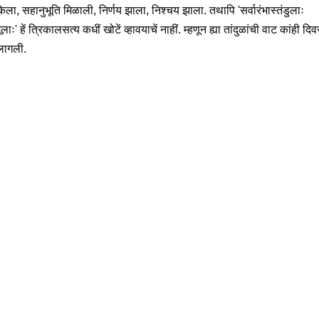
ेला, सहानुभूति मिळाली, निर्णय झाला, निश्चय झाला. तथापि 'सर्वारंभास्तंडुलाः
ूलाः' हें त्रिकालसत्य कधीं खोटें व्हावयाचें नाहीं. म्हणून ह्या तांदुळांची वाट कांही दि
लागली.