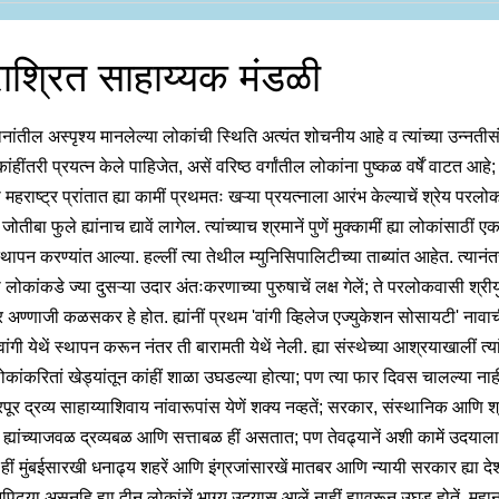
राश्रित साहाय्यक मंडळी
थानांतील अस्पृश्य मानलेल्या लोकांची स्थिति अत्यंत शोचनीय आहे व त्यांच्या उन्नतीसं
हींतरी प्रयत्न केले पाहिजेत, असें वरिष्ठ वर्गांतील लोकांना पुष्कळ वर्षें वाटत आहे
महराष्ट्र प्रांतात ह्या कामीं प्रथमतः खऱ्या प्रयत्नाला आरंभ केल्याचें श्रेय परल
जोतीबा फुले ह्यांनाच द्यावें लागेल. त्यांच्याच श्रमानें पुणें मुक्कामीं ह्या लोकांसाठीं 
थापन करण्यांत आल्या. हल्लीं त्या तेथील म्युनिसिपालिटीच्या ताब्यांत आहेत. त्यानंतर
लोकांकडे ज्या दुसऱ्या उदार अंतःकरणाच्या पुरुषाचें लक्ष गेलें; ते परलोकवासी श्री
र अण्णाजी कळसकर हे होत. ह्यांनीं प्रथम 'वांगी व्हिलेज एज्युकेशन सोसायटी' नावा
वांगी येथें स्थापन करून नंतर ती बारामती येथें नेली. ह्या संस्थेच्या आश्रयाखालीं त्यां
कांकरितां खेड्यांतून कांहीं शाळा उघडल्या होत्या; पण त्या फार दिवस चालल्या नाहीं
ूर द्रव्य साहाय्याशिवाय नांवारूपांस येणें शक्य नव्हतें; सरकार, संस्थानिक आणि श्
ी ह्यांच्याजवळ द्रव्यबळ आणि सत्ताबळ हीं असतात; पण तेवढ्यानें अशी कामें उदयाला
 हीं मुंबईसारखी धनाढ्य शहरें आणि इंग्रजांसारखें मातबर आणि न्यायी सरकार ह्या देश
पिढ्या असूनहि ह्या दीन लोकांचें भाग्य उदयास आलें नाहीं ह्यावरून उघड होतें. महा