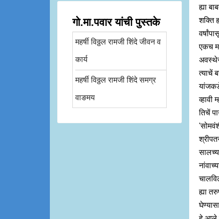
ह्या बा
गो.मा.पवार यांची पुस्तके
शक्ति ह
वर्षांप
महर्षी विठ्ठल रामजी शिंदे जीवन व
एकच मार
कार्य
अवस्थेस
त्याचें
महर्षी विठ्ठल रामजी शिंदे समग्र
यांजकडे
वाङमय
व्हावी 
तिचें प
'सोमवं
श्रीपत
सालच्या
नांवाच्
चालविली
ह्या तर
घेण्यास
हे आले 