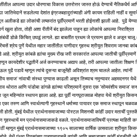
बतींतील आपल्या उदार धोरणाचा विकास उत्तरोत्तर जास्त होऊं देण्याचें नैतिकधैर्य आ
्या जातिभेदानें सडलेल्या देशांत इंग्रजबहादुरांच्याही अंगी कायम राहिली नाहीं व सुमारे
ासून अलीकडे ह्या लोकांची लष्करांत पूर्वींप्रमाणें भरती होईनाशी झाली आहे. पुढें येण्
्ग खुला होता, तोही अशा रीतीनें बंद झालेला पाहून ह्या लोकांचे आपल्या निराश्रित
ंबंधीं डोळे किंचित् उघडूं लागले. ह्या बाबतींत प्रथम जे प्रयत्न झाले व अजून चालू
 बरेंचसें श्रेय पुणें येथील महार जातींतील पाणीदार गृहस्थ श्रीयुत शिवराम जानबा कां
 आहे. श्रीयुत कांबळे ह्यांचा मुख्य रोंख जरी सरकारांत आपल्या जातीची पूर्वींप्रमाणे
म्हणून कायदेशीर पद्धतीनें अर्ज करण्याचाच अद्याप आहे, तरी आपल्या जातीला शिक्षण 
ाऊल पुढें पडावें म्हणून त्यांचे दुसऱ्या बाजूनेंही अविश्रांत श्रम चालले आहेत. त्यांनीं
शीय समाज' नांवाची संस्था पुण्यास काढली असून तिच्याच नमुन्यावर अहमदनगर येथें 
राव थोरात आणि पांडोबा डांगळे ह्यांच्या परिश्रमानें दुसरा एक 'सोमवंशीय समाज' 
 जून महिन्यांत स्थापन झाला आहे. ह्या पूर्वीं नागपूराजवळ मोहपा येथें श्रीयुत किसन
या एका तरुण आणि स्वार्थत्यागी गृहस्थानें धर्माच्या पायावर एक समाज स्थापून चळव
 होती. मुंबई येथील प्रार्थनासमाजाच्या पोस्टल मिशनची कांहीं उदार मताचीं पुस्तके
ुण गृहस्थाचें मन प्रार्थनासमाजाकडे वळले. प्रार्थनासमाजाविषयीं प्रत्यक्ष माहिती 
ाठीं म्हणून मुंबई प्रार्थनासमाजाच्या १९०५ सालाच्या वार्षिक उत्सवाला श्रीयुत किस
होते. तेथें पंधरा दिवसांच्या पाहुणचारामुळें त्यांची आणि समाजाच्या कांहीं मंडळीची