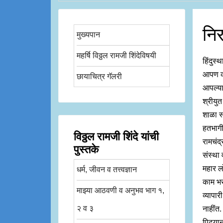
नि
मुख्यपान
महर्षि विठ्ठल रामजी शिंदेविषयी
हिंदुस्
आपण कां
छायाचित्र गॅलरी
आपल्या 
श्रीयुत 
शाळा स्
हतभागी 
विठ्ठल रामजी शिंदे यांची
रामचंद्
पुस्तके
संस्था 
महार लो
धर्म, जीवन व तत्त्वज्ञान
काम भरप
माझ्या आठवणी व अनुभव भाग १,
व्यापार
२ व ३
नाहींत.
पिढ्यान