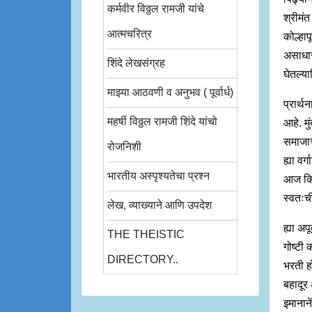
कर्मवीर विठ्ठल रामजी यांचे
श्रीमंत
आत्मचरित्र
कोल्हा
असाधार
शिंदे लेखसंग्रह
घेतल्या
माझ्या आठवणी व अनुभव ( पूर्वार्ध)
प्रार्थ
महर्षी विठ्ठल रामजी शिंदे यांचो
आहे. मु
समाजाच
रोजनिशी
ह्या वर
भारतीय अस्पृश्यतेचा प्रश्न
आज कित्
स्वतःची
लेख, व्याख्याने आणि उपदेश
ह्या अप
THE THEISTIC
गोष्टी 
DIRECTORY..
भरती ह
बहादूर 
इमानाने