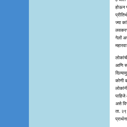
होऊन पर
प्रीतिभ
ज्या का
लवकरच 
गेलों अ
महारवाड
लोकांची
आणि सोश
दिल्याम
कोणी का
लोकांन
पाहिजे 
असे विच
ता. २९ 
प्रार्थ