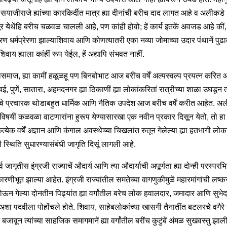
 सयाजीराजे ह्यांच्या कारकिर्दीत मात्र ह्या दीनांची बरीच दाद लागत आहे व अलीकडे
पूर येथेंहि बरीच चळवळ चालली आहे, पण कांही होवो; हें कार्य इतकें अवजड आहे की
ण धर्मप्रेरणा झाल्याशिवाय आणि कोणत्यातरी एका नव्या जोमाच्या उदार पंथानें पुढ
शिवाय ह्याला कांहीं रूप येईल, हें अद्यापि संभवत नाहीं.
नासमाज, ह्या कामीं हळूळहू पण बिनबोभाट आज बरींच वर्षें अल्पस्वल्प प्रयत्न करित
ंबई, पुणें, सातारा, अहमदनगर ह्या ठिकाणीं ह्या लोकांकरितां रात्रीच्या शाळा उघडून त्
े प्रचारक थोडाबहुत धार्मिक आणि नैतिक उपदेश आज बरीच वर्षें करीत आहेत. अ
्गाविषयीं कळवळा वाटणारांना हुरूप येण्यासारखा एक नवीन प्रकार दिसून येतो, तो हा 
येक वर्षें अज्ञान आणि कंगाल अवस्थेच्या चिखलांत रुतून गेलेल्या ह्या हतभागी लोक
 स्थिति सुधारण्यासंबंधी जागृति दिसूं लागली आहे.
ूर्व जागृतीस इंग्रजी राज्याचें औदार्य आणि त्या औदार्याची अपूर्णता ह्या दोन्ही परस्परभि
कारणीभूत झाल्या आहेत. इंग्रजी राज्यांतील समतेच्या वागणुकीमुळें महारमांगांची लष्क
ोऊन गेल्या दोनतीन पिढ्यांत ह्या वर्गांतील बरेच लोक हवालदार, जमादार आणि सुभेद
अशा पदवीला पोहोंचले होते. शिवाय, साहेबलोकांच्या खासगी तैनातींत बटलरचे वगैरे ध
ं बजावून त्यांच्या साहजिक समागमानें ह्या वर्गांतील बरींच कुटुंबें अंमळ सुखवस्तु झाल