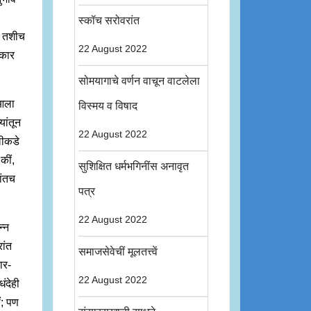
स्कॉच सरोवरांत
ं, तशीच
22 August 2022
ाकार
सोमयागाचे वर्णन वाचून वाटलेला
 आला
विस्मय व विषाद
यांतून
22 August 2022
लीकडे
कीं,
सुशिक्षित धर्मभगिनींस अनावृत
ांतच
पत्र
22 August 2022
न्न
रांत
समाजसेवेचीं मूलतत्त्वें
ार-
22 August 2022
ंदेही
ीं; पण