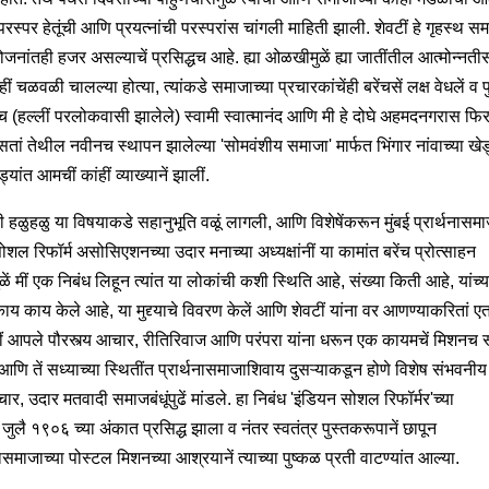
स्पर हेतूंची आणि प्रयत्नांची परस्परांस चांगली माहिती झाली. शेवटीं हे गृहस्थ सम
ोजनांतही हजर असल्याचें प्रसिद्धच आहे. ह्या ओळखीमुळें ह्या जातींतील आत्मोन्नतीसं
ंहीं चळवळी चालल्या होत्या, त्यांकडे समाजाच्या प्रचारकांचेंही बरेंचसें लक्ष वेधलें व पु
(हल्लीं परलोकवासी झालेले) स्वामी स्वात्मानंद आणि मी हे दोघे अहमदनगरास फि
सतां तेथील नवीनच स्थापन झालेल्या 'सोमवंशीय समाजा' मार्फत भिंगार नांवाच्या खेड
्यांत आमचीं कांहीं व्याख्यानें झालीं.
 हळुहळु या विषयाकडे सहानुभूति वळूं लागली, आणि विशेषेंकरून मुंबई प्रार्थनासमा
ल रिफॉर्म असोसिएशनच्या उदार मनाच्या अध्यक्षांनीं या कामांत बरेंच प्रोत्साहन
ुळें मीं एक निबंध लिहून त्यांत या लोकांची कशी स्थिति आहे, संख्या किती आहे, यांच्
य काय केले आहे, या मुद्द्याचे विवरण केलें आणि शेवटीं यांना वर आणण्याकरितां एतद
ीं आपले पौरस्त्य आचार, रीतिरिवाज आणि परंपरा यांना धरून एक कायमचें मिशनच स्
आणि तें सध्याच्या स्थितींत प्रार्थनासमाजाशिवाय दुसऱ्याकडून होणे विशेष संभवनीय 
ार, उदार मतवादी समाजबंधूंपुढें मांडले. हा निबंध 'इंडियन सोशल रिफॉर्मर'च्या
जुलै १९०६ च्या अंकात प्रसिद्ध झाला व नंतर स्वतंत्र पुस्तकरूपानें छापून
नासमाजाच्या पोस्टल मिशनच्या आश्रयानें त्याच्या पुष्कळ प्रती वाटण्यांत आल्या.