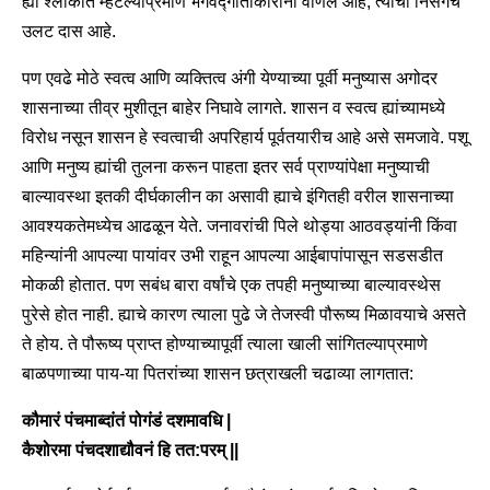
ह्या श्लोकात म्हटल्याप्रमाणे भगवद्गीताकारांनी वर्णिले आहे, त्याचा निसर्गच
उलट दास आहे.
पण एवढे मोठे स्वत्व आणि व्यक्तित्व अंगी येण्याच्या पूर्वी मनुष्यास अगोदर
शासनाच्या तीव्र मुशीतून बाहेर निघावे लागते. शासन व स्वत्व ह्यांच्यामध्ये
विरोध नसून शासन हे स्वत्वाची अपरिहार्य पूर्वतयारीच आहे असे समजावे. पशू
आणि मनुष्य ह्यांची तुलना करून पाहता इतर सर्व प्राण्यांपेक्षा मनुष्याची
बाल्यावस्था इतकी दीर्घकालीन का असावी ह्याचे इंगितही वरील शासनाच्या
आवश्यकतेमध्येच आढळून येते. जनावरांची पिले थोड्या आठवड्यांनी किंवा
महिन्यांनी आपल्या पायांवर उभी राहून आपल्या आईबापांपासून सडसडीत
मोकळी होतात. पण सबंध बारा वर्षांचे एक तपही मनुष्याच्या बाल्यावस्थेस
पुरेसे होत नाही. ह्याचे कारण त्याला पुढे जे तेजस्वी पौरूष्य मिळावयाचे असते
ते होय. ते पौरूष्य प्राप्त होण्याच्यापूर्वी त्याला खाली सांगितल्याप्रमाणे
बाळपणाच्या पाय-या पितरांच्या शासन छत्राखली चढाव्या लागतात:
कौमारं पंचमाब्दांतं पोगंडं दशमावधि |
कैशोरमा पंचदशाद्यौवनं हि तत:परम् ||