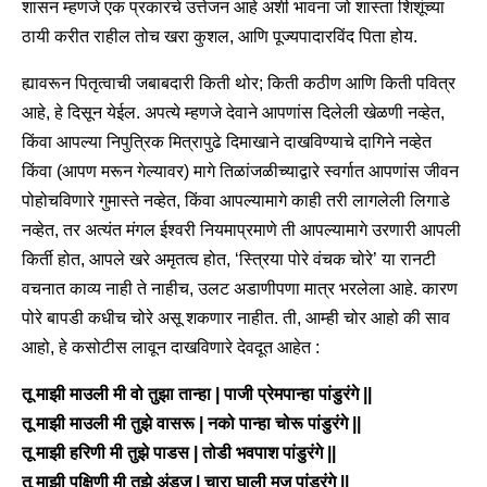
शासन म्हणजे एक प्रकारचे उत्तेजन आहे अशी भावना जो शास्ता शिशूंच्या
ठायी करीत राहील तोच खरा कुशल, आणि पूज्यपादारविंद पिता होय.
ह्यावरून पितृत्वाची जबाबदारी किती थोर; किती कठीण आणि किती पवित्र
आहे, हे दिसून येईल. अपत्ये म्हणजे देवाने आपणांस दिलेली खेळणी नव्हेत,
किंवा आपल्या निपुत्रिक मित्रापुढे दिमाखाने दाखविण्याचे दागिने नव्हेत
किंवा (आपण मरून गेल्यावर) मागे तिळांजळीच्याद्वारे स्वर्गात आपणांस जीवन
पोहोचविणारे गुमास्ते नव्हेत, किंवा आपल्यामागे काही तरी लागलेली लिगाडे
नव्हेत, तर अत्यंत मंगल ईश्वरी नियमाप्रमाणे ती आपल्यामागे उरणारी आपली
किर्ती होत, आपले खरे अमृतत्व होत, ‘स्त्रिया पोरे वंचक चोरे’ या रानटी
वचनात काव्य नाही ते नाहीच, उलट अडाणीपणा मात्र भरलेला आहे. कारण
पोरे बापडी कधीच चोरे असू शकणार नाहीत. ती, आम्ही चोर आहो की साव
आहो, हे कसोटीस लावून दाखविणारे देवदूत आहेत :
तू माझी माउली मी वो तुझा तान्हा | पाजी प्रेमपान्हा पांडुरंगे ||
तू माझी माउली मी तुझे वासरू | नको पान्हा चोरू पांडुरंगे ||
तू माझी हरिणी मी तुझे पाडस | तोडी भवपाश पांडुरंगे ||
तू माझी पक्षिणी मी तुझे अंडज | चारा घाली मज पांडुरंगे ||