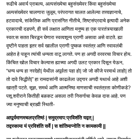
रूढीचे अवार्य प्राबल्य, अल्पसंख्येचा बहुसंख्येवर किंवा बहुसंख्येचा
अल्पसंख्येवर चालणारा जुलूम, परंपरागत चालत आलेल्या तत्त्वज्ञानाचे,
हटवादाचे, सांकेतिक आणि प्रासंगित नीतीचे, शिष्टसंप्रदाचे इत्यादी अनेक
प्रकारची दडपणे, ही सर्व लक्षात आणिता मनुष्य हा एक पारतंत्र्याखाली
स्वत:स सतत चिरडून घेणारा स्वत्वशून्य प्राणी असावा असे वाटते. ह्या
दृष्टीने पाहता इतर सर्व खालील प्राणी पुष्कळ स्वतंत्र आणि स्वावलंबी
आहेत हे पाहून त्यांची धन्यता वाटू लागते. पण हा अगदी वरवरचा विचार होय.
किंचित खोल विचार केल्यास ह्याच्या अगदी उलट प्रकार दिसून येऊन,
“धन्य धन्य हा नरदेहो| येथील अपूर्वता पहा हो| जो जो कीजे परमार्थ लाहो| तो
तो दावे सिद्धीते|” हा रामदासांनी काढलेला उद्गार अगदी यथार्थ आहे अशी
खात्री पटते. सूज्ञ, समर्थ आणि आत्मनिष्ठ माणसाची स्वतंत्रता कोणीकडे?
पशू शरीराने कितीही बळकट असला तरी निसर्गाचा केवळ दास आहे. पण
ज्या मनुष्याची ब्राह्मी स्थिती-
आपूर्यमाणमचलप्रतिष्ठं | समुद्रमाप:प्रविशंति यद्वत् |
तद्वस्कामा यं प्रविशंति सर्वे | स शांतिमाप्नोति न कामकामी ||