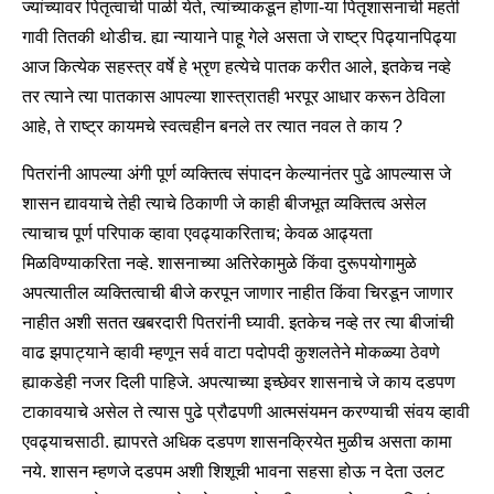
ज्यांच्यावर पितृत्वाची पाळी येते, त्यांच्याकडून होणा-या पितृशासनाची महती
गावी तितकी थोडीच. ह्या न्यायाने पाहू गेले असता जे राष्ट्र पिढ्यानपिढ्या
आज कित्येक सहस्त्र वर्षे हे भ्रृण हत्येचे पातक करीत आले, इतकेच नव्हे
तर त्याने त्या पातकास आपल्या शास्त्रातही भरपूर आधार करून ठेविला
आहे, ते राष्ट्र कायमचे स्वत्वहीन बनले तर त्यात नवल ते काय ?
पितरांनी आपल्या अंगी पूर्ण व्यक्तित्व संपादन केल्यानंतर पुढे आपल्यास जे
शासन द्यावयाचे तेही त्याचे ठिकाणी जे काही बीजभूत व्यक्तित्व असेल
त्याचाच पूर्ण परिपाक व्हावा एवढ्याकरिताच; केवळ आढ्यता
मिळविण्याकरिता नव्हे. शासनाच्या अतिरेकामुळे किंवा दुरूपयोगामुळे
अपत्यातील व्यक्तित्वाची बीजे करपून जाणार नाहीत किंवा चिरडून जाणार
नाहीत अशी सतत खबरदारी पितरांनी घ्यावी. इतकेच नव्हे तर त्या बीजांची
वाढ झपाट्याने व्हावी म्हणून सर्व वाटा पदोपदी कुशलतेने मोकळ्या ठेवणे
ह्याकडेही नजर दिली पाहिजे. अपत्याच्या इच्छेवर शासनाचे जे काय दडपण
टाकावयाचे असेल ते त्यास पुढे प्रौढपणी आत्मसंयमन करण्याची संवय व्हावी
एवढ्याचसाठी. ह्यापरते अधिक दडपण शासनक्रियेत मुळीच असता कामा
नये. शासन म्हणजे दडपम अशी शिशूची भावना सहसा होऊ न देता उलट