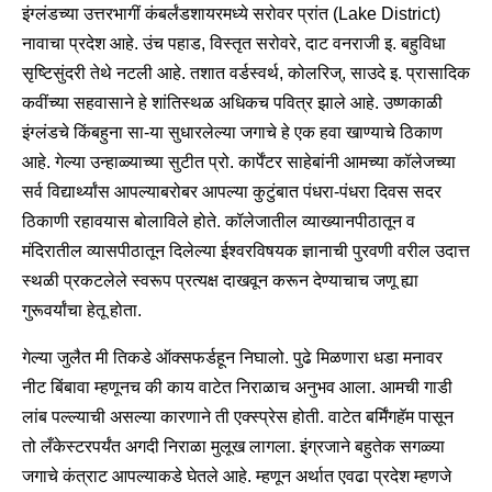
इंग्लंडच्या उत्तरभागीं कंबर्लंडशायरमध्ये सरोवर प्रांत (Lake District)
नावाचा प्रदेश आहे. उंच पहाड, विस्तृत सरोवरे, दाट वनराजी इ. बहुविधा
सृष्टिसुंदरी तेथे नटली आहे. तशात वर्डस्वर्थ, कोलरिज्, साउदे इ. प्रासादिक
कवींच्या सहवासाने हे शांतिस्थळ अधिकच पवित्र झाले आहे. उष्णकाळी
इंग्लंडचे किंबहुना सा-या सुधारलेल्या जगाचे हे एक हवा खाण्याचे ठिकाण
आहे. गेल्या उन्हाळ्याच्या सुटीत प्रो. कार्पेंटर साहेबांनी आमच्या कॉलेजच्या
सर्व विद्यार्थ्यांस आपल्याबरोबर आपल्या कुटुंबात पंधरा-पंधरा दिवस सदर
ठिकाणी रहावयास बोलाविले होते. कॉलेजातील व्याख्यानपीठातून व
मंदिरातील व्यासपीठातून दिलेल्या ईश्वरविषयक ज्ञानाची पुरवणी वरील उदात्त
स्थळी प्रकटलेले स्वरूप प्रत्यक्ष दाखवून करून देण्याचाच जणू ह्या
गुरूवर्यांचा हेतू होता.
गेल्या जुलैत मी तिकडे ऑक्सफर्डहून निघालो. पुढे मिळणारा धडा मनावर
नीट बिंबावा म्हणूनच की काय वाटेत निराळाच अनुभव आला. आमची गाडी
लांब पल्ल्याची असल्या कारणाने ती एक्स्प्रेस होती. वाटेत बर्मिंगहॅम पासून
तो लँकेस्टरपर्यंत अगदी निराळा मुलूख लागला. इंग्रजाने बहुतेक सगळ्या
जगाचे कंत्राट आपल्याकडे घेतले आहे. म्हणून अर्थात एवढा प्रदेश म्हणजे