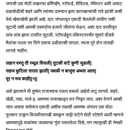
जगाची एक मोठी वखारच! बर्मिगहॅम, स्टॅफर्ड, शेफिल्ड, मॅचेस्टर अशी अचाट
घडामोडीची शहरे आणि त्यांच्या दरम्यान इतर कारखान्यांची गावे ह्यांची कशी
येथे खेचाखेची झाली आहे. दाट जंगलातून एकादी चेतलेली वाघीण जशी
सुटावी तशी आमची एक्स्प्रेस हजारो जीवांना घेऊन, अशा दाट वस्तीतून
लांब लांब झापा टाकीत सुटली. स्टॅफर्डहून लॅकेस्टरपर्यंत सुमारे दीडशे
मैलांचा पल्ला तर तिने एकाच उडीसरशी मारला. त्यास पुरे दोन तासही
लागले नाहीत.
लहान वस्तु ती स्थूल विसली| तुटकी वाटे कुणी जुडली|
सहज कुटिला सरला झाली| जवळी न बाजुस अथवा आता|
दूर न मज काही||१||
असे झाल्याने मी दुष्यंत राजाच्याच रथात बसलो आहेसे वाटू लागले. शहरे,
खेडी, नद्या, नाले इ. आमच्या पायाखालून पार निघून जात. अशा वेगाने आम्ही
जात असता समोरून एकादी अशीच राक्षसी आमच्या अंगावर एक मोठा
फुत्कार टाकून बिजलीसारखी चमकून जाई! वाटेने मोठी स्टेशने आली म्हणजे
आमच्यापुढे रूळांच्या जाळ्याचा गुंता पसरलेला दिसे, पण त्यातूनही ही नेमकी