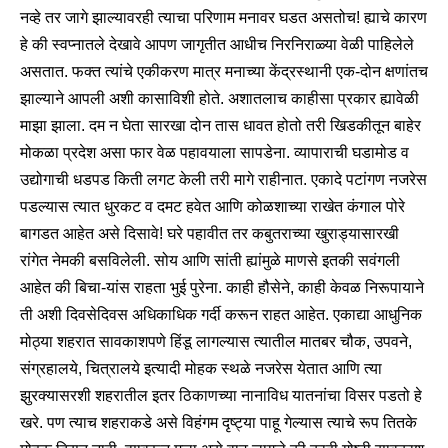
नव्हे तर जागे झाल्यावरही त्याचा परिणाम मनावर घडत असतोच! ह्याचे कारण
हे की स्वप्नातले देखावे आपण जागृतीत आधीच निरनिराळ्या वेळी पाहिलेले
असतात. फक्त त्यांचे एकीकरण मात्र मनाच्या केंद्रस्थानी एक-दोन क्षणांतच
झाल्याने आपली अशी कासाविशी होते. अशातलाच काहीसा प्रकार ह्यावेळी
माझा झाला. दम न घेता सारखा दोन तास धावत होतो तरी खिडकीतून बाहेर
मोकळा प्रदेश असा फार वेळ पहावयाला सापडेना. व्यापाराची घडामोड व
उद्योगाची धडपड किती लगट केली तरी मागे राहीनात. एकादे पटांगण नजरेस
पडल्यास त्यात धुरकट व दमट हवेत आणि कोळशाच्या राखेत कंगाल पोरे
बागडत आहेत असे दिसावे! घरे पहावीत तर कबुतराच्या खुराड्यासारखी
रांगेत नेमकी बसविलेली. सोय आणि सांती ह्यांमुळे माणसे इतकी सवंगली
आहेत की बिचा-यांस राहता भुई पुरेना. काही हौसेने, काही केवळ निरूपायाने
ती अशी दिवसेदिवस अधिकाधिक गर्दी करून राहत आहेत. एकाद्या आधुनिक
मोठ्या शहरात सावकाशपणे हिंडू लागल्यास त्यातील मातबर चौक, उपवने,
संग्रहालये, चित्रालये इत्यादी मोहक स्थळे नजरेस येतात आणि त्या
झुरक्यासरशी शहरातील इतर ठिकाणच्या नानाविध यातनांचा विसर पडतो हे
खरे. पण त्याच शहराकडे असे विहंगम दृष्ट्या पाहू गेल्यास त्याचे रूप तितके