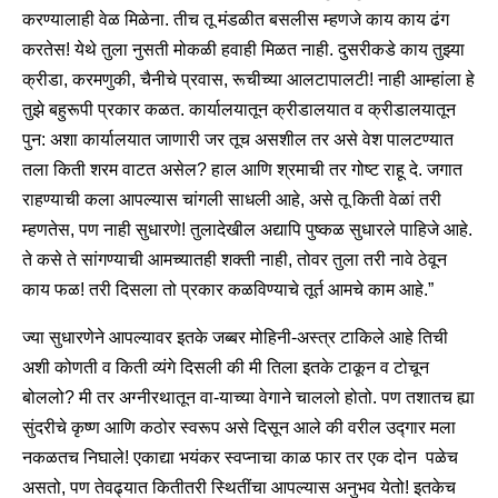
करण्यालाही वेळ मिळेना. तीच तू मंडळीत बसलीस म्हणजे काय काय ढंग
करतेस! येथे तुला नुसती मोकळी हवाही मिळत नाही. दुसरीकडे काय तुझ्या
क्रीडा, करमणुकी, चैनीचे प्रवास, रूचीच्या आलटापालटी! नाही आम्हांला हे
तुझे बहुरूपी प्रकार कळत. कार्यालयातून क्रीडालयात व क्रीडालयातून
पुन: अशा कार्यालयात जाणारी जर तूच असशील तर असे वेश पालटण्यात
तला किती शरम वाटत असेल? हाल आणि श्रमाची तर गोष्ट राहू दे. जगात
राहण्याची कला आपल्यास चांगली साधली आहे, असे तू किती वेळां तरी
म्हणतेस, पण नाही सुधारणे! तुलादेखील अद्यापि पुष्कळ सुधारले पाहिजे आहे.
ते कसे ते सांगण्याची आमच्यातही शक्ती नाही, तोवर तुला तरी नावे ठेवून
काय फळ! तरी दिसला तो प्रकार कळविण्याचे तूर्त आमचे काम आहे.”
ज्या सुधारणेने आपल्यावर इतके जब्बर मोहिनी-अस्त्र टाकिले आहे तिची
अशी कोणती व किती व्यंगे दिसली की मी तिला इतके टाकून व टोचून
बोललो? मी तर अग्नीरथातून वा-याच्या वेगाने चाललो होतो. पण तशातच ह्या
सुंदरीचे कृष्ण आणि कठोर स्वरूप असे दिसून आले की वरील उद्गार मला
नकळतच निघाले! एकाद्या भयंकर स्वप्नाचा काळ फार तर एक दोन पळेच
असतो, पण तेवढ्यात कितीतरी स्थितींचा आपल्यास अनुभव येतो! इतकेच