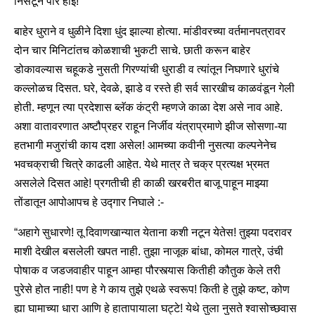
निसटून पार होई!
बाहेर धुराने व धुळीने दिशा धुंद झाल्या होत्या. मांडीवरच्या वर्तमानपत्रावर
दोन चार मिनिटांतच कोळशाची भुकटी साचे. छाती करून बाहेर
डोकावल्यास चहूकडे नुसती गिरण्यांची धुराडी व त्यांतून निघणारे धुरांचे
कल्लोळच दिसत. घरे, देवळे, झाडे व रस्ते ही सर्व सारखीच काळवंडून गेली
होती. म्हणून त्या प्रदेशास ब्लॅक कंट्री म्हणजे काळा देश असे नाव आहे.
अशा वातावरणात अष्टौप्रहर राहून निर्जीव यंत्राप्रमाणे झीज सोसणा-या
हतभागी मजुरांची काय दशा असेल! आमच्या कवीनी नुसत्या कल्पनेनेच
भवचक्राची चित्रे काढली आहेत. येथे मात्र ते चक्र प्रत्यक्ष भ्रमत
असलेले दिसत आहे! प्रगतीची ही काळी खरबरीत बाजू पाहून माझ्या
तोंडातून आपोआपच हे उद्गार निघाले :-
“अहागे सुधारणे! तू दिवाणखान्यात येताना कशी नटून येतेस! तुझ्या पदरावर
माशी देखील बसलेली खपत नाही. तुझा नाजूक बांधा, कोमल गात्रे, उंची
पोषाक व जडजवाहीर पाहून आम्हा पौरस्त्यास कितीही कौतुक केले तरी
पुरेसे होत नाही! पण हे गे काय तुझे एथळे स्वरूप! किती हे तुझे कष्ट, कोण
ह्या घामाच्या धारा आणि हे हातापायाला घट्टे! येथे तुला नुसते श्वासोच्छवास