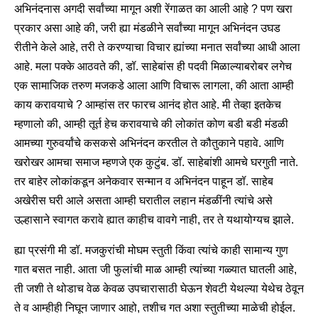
अभिनंदनास अगदी सर्वांच्या मागून अशी रेंगाळत का आली आहे ? पण खरा
प्रकार असा आहे की, जरी ह्या मंडळीने सर्वांच्या मागून अभिनंदन उघड
रीतीने केले आहे, तरी ते करण्याचा विचार ह्यांच्या मनात सर्वांच्या आधी आला
आहे. मला पक्के आठवते की, डॉ. साहेबांस ही पदवी मिळाल्याबरोबर लगेच
एक सामाजिक तरुण मजकडे आला आणि विचारू लागला, की आता आम्ही
काय करावयाचे ? आम्हांस तर फारच आनंद होत आहे. मी तेव्हा इतकेच
म्हणालो की, आम्ही तूर्त हेच करावयाचे की लोकांत कोण बडी बडी मंडळी
आमच्या गुरुवर्यांचे कसकसे अभिनंदन करतील ते कौतुकाने पहावे. आणि
खरोखर आमचा समाज म्हणजे एक कुटुंब. डॉ. साहेबांशी आमचे घरगुती नाते.
तर बाहेर लोकांकडून अनेकवार सन्मान व अभिनंदन पाहून डॉ. साहेब
अखेरीस घरी आले असता आम्ही घरातील लहान मंडळींनी त्यांचे असे
उल्हासाने स्वागत करावे ह्यात काहीच वावगे नाही, तर ते यथायोग्यच झाले.
ह्या प्रसंगी मी डॉ. मजकुरांची मोघम स्तुती किंवा त्यांचे काही सामान्य गुण
गात बसत नाही. आता जी फुलांची माळ आम्ही त्यांच्या गळ्यात घातली आहे,
ती जशी ते थोडाच वेळ केवळ उपचारासाठी घेऊन शेवटी येथल्या येथेच ठेवून
ते व आम्हीही निघून जाणार आहो, तशीच गत अशा स्तुतीच्या माळेची होईल.