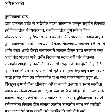
अधिक आवडे!
पुराणिकाचा थाट
ह्याच दोनचार वर्षांत मी शाळेंतील माझ्या सोबत्यांस जमवून सुट्टीचे दिवसांत
हरीविजयांतील गोवर्धनाख्यान, रामविजयांतील कुंभकर्णवध किंवा
पांडवप्रतापांतील हरिश्चंद्राख्यान असले भक्तिरसोत्पादक अध्याय वाचून
पुराणिकाप्रमाणें अर्थ सांगत असें. विशेषतः शेवटच्या आख्यानाचे वेळीं श्रोते
आणि वक्ता आम्हीं दोघेही करुणरसानें व्याकुळ होऊन रडत बसल्याचें मला
आतां नीट आठवत आहे. तसेंच विठोबाच्या मठांत मागें वर्णन केलेल्या
सप्ताहांत अगदीं लहानपणीं मी जो तमासगिराप्रमाणें जात होतों तो ह्यावेळीं
प्रेमानें वश होऊन भाग घेऊं लागलों. पुढें बाबा गुरुचरित्र वाचून दत्तमंदिरांत
जाऊं लागले तेव्हां त्या चरित्रांतील कथा मला रामरावणाच्या युद्धापेक्षां,
किंबहुना कृष्णगोपींच्या लीलेपेक्षां अधिक मानवी त-हेच्या व करुण भक्तीला
पोषक असलेल्या अधिक आकळू लागल्या. आणि दत्तमंदिरांतील करुणाष्टकें
बाबांच्या तोंडून ऐकणें मला फार आवडत. ह्या माझ्या बुद्धिविकासाबरोबर जो
धर्मभावनांचा विकास होऊं लागला त्यांतील शास्त्रीय संबंध जरी त्यावेळीं
मला कळून येणें शक्य नव्हतें, तरी वस्तुस्थिति तशी होती खरी!