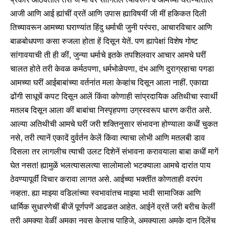
आजी आणि आई ह्यांचीं व्रतें आणि उपास ह्याविषयीं जी मीं हकिकत दिली
तिच्यावरून आमच्या घराण्यांत हिंदु धर्माची जुनी परंपरा, आचारविचार आणि
बाळबोधपणा कसा रुजला होता हें दिसून येतें. पण ह्यापेक्षां विशेष गोष्ट
सांगावयाची ती ही कीं, जुन्या धर्माचे इतके तपशिलवार आचार आमचे घरीं
चालत होते तरी केवळ कर्मठपणा, धर्मभोळेपणा, दंभ आणि दुराग्रहाचा पगडा
आमच्या घरीं आईबाबांच्या वर्तनांत मला केव्हांच दिसून आला नाहीं. एकाद्या
ढोंगी साधूचें कपट दिसून आलें किंवा कोणाही सांप्रदायिक अतिथीचा स्वार्थी
मतलब दिसून आला कीं बाबांचा निस्पृहपणा उग्रस्वरूप धारण करीत असे.
आल्या अतिथीची आमचे घरीं जरी शक्तिनुसार संभावना होण्याला कधीं चुकत
नसे, तरी त्यानें एकादें दुर्वर्तन केलें किंवा त्याचा लोभी आणि मतलबी डाव
दिसला तर लागलीच त्याची उलट दिशेनें संभावना करावयाला बाबा कधीं मागें
घेत नसत! ह्यामुळें भलत्यासलत्या सालोमालो भटक्याला आमचे दारांत पाय
ठेवण्यापूर्वीं विचार करावा लागत असे. आईच्या भक्तींत कोणताही वरपंग
नव्हता. ह्या माझ्या वडिलांच्या स्वभावांतच माझ्या भावी सामाजिक आणि
धार्मिक सुधारणेचीं बीजें पूर्णपणें आढळत आहेत. आईनें व्रतें जरी बरीच केलीं
तरी अमक्या वेळीं अमका नवस केलाच पाहिजे, अमक्याला अमके दान दिलेंच