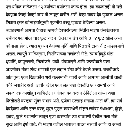
प्राथमिक शाळेंतला १२ वर्षांच्या वयांतला काळ होता. ह्या काळांतही मी घरीं
देवपूजा केव्हां केव्हां फार मी लावून करीत असें. देव्हा-यावर देव पुष्कळ असत.
शिवाय इतर कोनाड्यांतूनही पूजनीय वस्तु पुष्कळ ठेविल्या असत.
उदाहरणार्थ आमचा देव्हारा म्हणजे देवघरांतल्या भिंतीत माझ्या कंबरेइतक्या
उंचीवर एक मोठा चार फूट रुंद व तितकाच उंच आणि ३।४ फूट खोल असा
कोनाडा होता. त्यांत प्रथम देवांच्या मूर्ति आणि पितरांचे टांक नीट मांडावयाचे
असत. त्यापुढें शाळिग्राम, निरनिराळ्या नद्यांतले गोटे; त्याचेहिपुढें घंटा,
धूपार्ति, कापुरारती, निलांजनें, पळी, पंचपात्री आणि उजवीकडे एका
अडणीवर मोठा शंख आणखी एक लहान शंख वगैरे ठेवले असत. उजवीकडे
आंत पुनः एका खिडकींत श्री यल्लमाची चवरी आणि आमच्या आजीची ताळी
वगैरे जवाहीर असें. डावीकडील एका लहानशा देवळींत एक समयी आणि
जवळ एक काशीहून आणिलेला गंगोदक बंद करून ठेविलेला तांब्या अशा
कितीतरी वस्तूंचा सुंदर संभार असे.
पूजेचा उत्साह
मनाला आलें कीं, ह्या सर्व
देवदेवता आणि इतर वस्तु धुवून पुसून व्यवस्थेनें मांडून त्यांवर गंधाक्षता, कुंकूं,
हळद, फुलें यथासांग लावून पूजा करण्यांत त्या बाळपणीं देखील मला मोठें
सुख आणि ईर्षा वाटे. ती माझ्या वडील भावाला वाटत नसावी आणि हा आम्हां