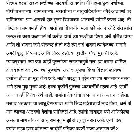
पोरवयांतल्या सहजभक्तीच्या आठवणी सांगतांना मी माझ्या पूजाअर्चाच्या,
पोथीवाचनाच्या, नामजपाच्या, भजनांच्या व यात्रादिकांच्या वगैरे आठवणी वर
सांगितल्या. पण आणखी एक मुख्य विषयाच्या आठवणी सांगणें जरूर आहे. ती
गोष्ट संतसमागम ही होय. आतां ह्या पोरवयांत मला खरे संत व खोटे संत ह्यांत
फरक तो काय कळणार! मी करीत होतों त्या भक्तीचा विषय जरी मूर्तिच होत्या
आणि ती भावना जरी पोरकट होती तरी त्या सर्व भावना त्यावेळच्या मानानें
अगदीं शुद्ध, निष्कपट आणि जोरदार होत्या एवढीच गोष्ट मुद्याची आहे.
त्याचप्रमाणें ज्या ज्या कांहीं पुरुषांच्या समागमामुळें मला ह्या वयांत धार्मिक
आनंद होत असे, त्या त्या पुरुषांचा खरा साधुपणा किंवा विज्ञान कोणत्या
दर्जाचा होता हा मुद्दा गौण आहे. माझी श्रद्धा व प्रेम त्या त्या माणसावर बसत
असे हाच मुद्दा मुख्य आहे. ह्याच दृष्टीनें पुढच्या आठवणींचें महत्व आहे. एरवीं
त्यांत कांहीं विशेष अर्थ नाहीं. बाबांना देवळांचा व भजनांचा जरूर नाद होता,
तसाच भटकणा-या साधु बैराग्यांचा आणि सिद्ध महंताचाही नाद होता, असें मी
मागें त्यांच्या आठवणी देतांना सांगितलें आहे. त्यांनीं नादावून घरीं आणिलेल्या
असल्या माणसांवरच साधू समजून माझीही श्रद्धा बसत असे. एरवीं अशा
वयांत माझा इतर कोठल्या साधूंशीं परिचय घडणें शक्य असणार बरेंॽ