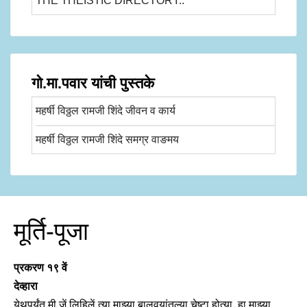
THE THEISTIC DIRECTORY..
गो.मा.पवार यांची पुस्तके
महर्षी विठ्ठल रामजी शिंदे जीवन व कार्य
महर्षी विठ्ठल रामजी शिंदे समग्र वाङमय
मूर्ति-पूजा
प्रकरण १९ वें
देव्हारा
येथपर्यंत मी जें लिहिलें त्या माझ्या बालवयांतल्या चेष्टा होत्या. हा माझ्या