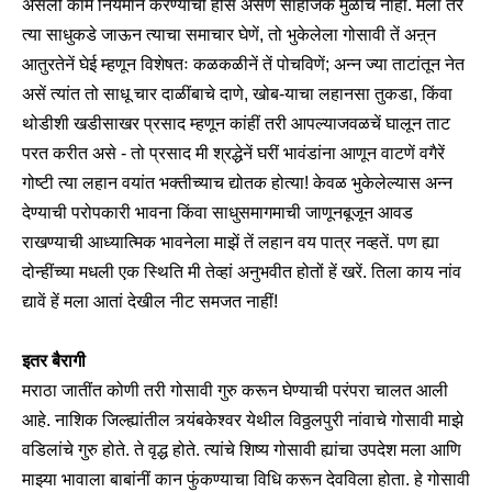
असलीं कामें नियमानें करण्याची हौस असणें साहजिक मुळींच नाहीं. मला तर
त्या साधुकडे जाऊन त्याचा समाचार घेणें, तो भुकेलेला गोसावी तें अऩ्न
आतुरतेनें घेई म्हणून विशेषतः कळकळीनें तें पोचविणें; अन्न ज्या ताटांतून नेत
असें त्यांत तो साधू चार दाळींबाचे दाणे, खोब-याचा लहानसा तुकडा, किंवा
थोडीशी खडीसाखर प्रसाद म्हणून कांहीं तरी आपल्याजवळचें घालून ताट
परत करीत असे - तो प्रसाद मी श्रद्धेनें घरीं भावंडांना आणून वाटणें वगैरें
गोष्टी त्या लहान वयांत भक्तीच्याच द्योतक होत्या! केवळ भुकेलेल्यास अन्न
देण्याची परोपकारी भावना किंवा साधुसमागमाची जाणूनबूजून आवड
राखण्याची आध्यात्मिक भावनेला माझें तें लहान वय पात्र नव्हतें. पण ह्या
दोन्हींच्या मधली एक स्थिति मी तेव्हां अनुभवीत होतों हें खरें. तिला काय नांव
द्यावें हें मला आतां देखील नीट समजत नाहीं!
इतर बैरागी
मराठा जातींत कोणी तरी गोसावी गुरु करून घेण्याची परंपरा चालत आली
आहे. नाशिक जिल्ह्यांतील त्र्यंबकेश्वर येथील विठ्ठलपुरी नांवाचे गोसावी माझे
वडिलांचे गुरु होते. ते वृद्ध होते. त्यांचे शिष्य गोसावी ह्यांचा उपदेश मला आणि
माझ्या भावाला बाबांनीं कान फुंकण्याचा विधि करून देवविला होता. हे गोसावी