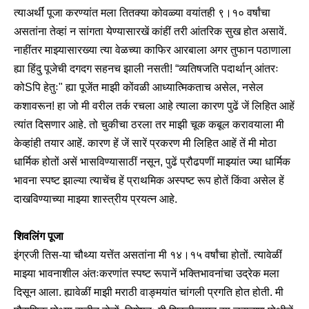
त्याअर्थीं पूजा करण्यांत मला तितक्या कोवळ्या वयांतही ९।१० वर्षांचा
असतांना तेव्हां न सांगता येण्यासारखें कांहीं तरी आंतरिक सुख होत असावें.
नाहींतर माझ्यासारख्या त्या वेळच्या काफिर आरबाला अगर तुफान पठाणाला
ह्या हिंदु पूजेची दगदग सहनच झाली नसती! “व्यतिषजति पदार्थान् आंतरः
कोSपि हेतुः" ह्या पूजेंत माझी कोंवळी आध्यात्मिकताच असेल, नसेल
कशावरून!
हा जो मी वरील तर्क रचला आहे त्याला कारण पुढें जें लिहित आहें
त्यांत दिसणार आहे. तो चुकीचा ठरला तर माझी चूक कबूल करावयाला मी
केव्हांही तयार आहें. कारण हें जें सारें प्रकरण मी लिहित आहें तें मी मोठा
धार्मिक होतों असें भासविण्यासाठीं नसून, पुढें प्रौढपणीं माझ्यांत ज्या धार्मिक
भावना स्पष्ट झाल्या त्याचेंच हें प्राथमिक अस्पष्ट रूप होतें किंवा असेल हें
दाखविण्याच्या माझ्या शास्त्रीय प्रयत्न आहे.
शिवलिंग पूजा
इंग्रजी तिस-या चौथ्या यत्तेंत असतांना मी १४।१५ वर्षांचा होतों. त्यावेळीं
माझ्या भावनाशील अंतःकरणांत स्पष्ट रूपानें भक्तिभावनांचा उद्रेक मला
दिसून आला. ह्यावेळीं माझी मराठी वाङ्मयांत चांगली प्रगति होत होती. मी