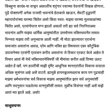
किंबहुना कादंब-या वाचून अकालींच श्रृंगार रसाच्या वेदनांनीं विव्हळ होणारा,
पुढें पोक्तपणीं अनेक राजसी भावनांचे हेलकावे खाऊन, शेवटीं वृद्धपणीं
महारापोरांच्या घरच्या चिंतेत असो किंवा स्वतः माझ्या घरच्या मुलाबाळांच्या
चिंतेंत असो, प्रसंगोपात्त मग्न झालों असलों तरी ह्या सर्व निरनिराळ्या
भावनांत आणि माझ्या धार्मिक आयुष्यांतील उत्तमोत्तम भक्तिभावनेंत तत्वतः
भिन्नता माझ्या तरी अनुभवास आली नाहीं. मी मोठा झाल्यावर प्रार्थना
समाजांत असतांना आवड, प्रेम आणि भक्ति ह्या विषयावर एका कौटुंबिक
उपासनेच्या प्रसंगीं प्रवचन करीत असतांना जे विचार प्रकट केले आहेत ते
विचार आतां मी येथें भक्तिभावनेविषयीं जी मीमांसा करीत आहें तिच्या उलट
आहेत हें खरें. पण हल्लींची माझी दृष्टि आधुनिक शास्त्रांतील विकास वादाला
अधिक सुसंगत आहे असें वाटतें. ह्यामुळें हायस्कूलमधलाच काय पण पुढचाही
माझ्या धर्मभावनांचा सर्व विकास माझ्या आयुष्यांतील इतर सर्व अनुभवांशीं
आणि तदनुसार घडलेल्या वागणुकीशीं तत्वतः मुळींच विसंगत नाहीं असें माझें
आतां मत झालें आहे. असो!
साधुसमागम