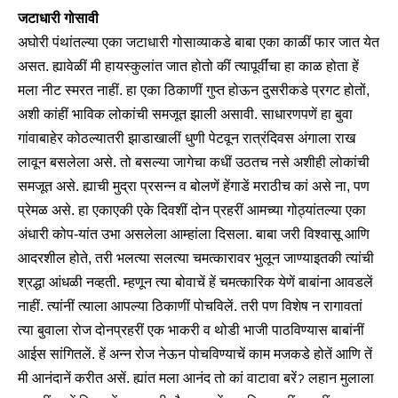
जटाधारी गोसावी
अघोरी पंथांतल्या एका जटाधारी गोसाव्याकडे बाबा एका काळीं फार जात येत
असत. ह्यावेळीं मी हायस्कुलांत जात होतो कीं त्यापूर्वींचा हा काळ होता हें
मला नीट स्मरत नाहीं. हा एका ठिकाणीं गुप्त होऊन दुसरीकडे प्रगट होतों,
अशी कांहीं भाविक लोकांची समजूत झाली असावी. साधारणपणें हा बुवा
गांवाबाहेर कोठल्यातरी झाडाखालीं धुणी पेटवून रात्रंदिवस अंगाला राख
लावून बसलेला असे. तो बसल्या जागेचा कधीं उठतच नसे अशीही लोकांची
समजूत असे. ह्याची मुद्रा प्रसन्न व बोलणें हेंगाडें मराठीच कां असे ना, पण
प्रेमळ असे. हा एकाएकी एके दिवशीं दोन प्रहरीं आमच्या गोठ्यांतल्या एका
अंधारी कोप-यांत उभा असलेला आम्हांला दिसला. बाबा जरी विश्वासू आणि
आदरशील होते, तरी भलत्या सलत्या चमत्कारावर भुलून जाण्याइतकी त्यांची
श्रद्धा आंधळी नव्हती. म्हणून त्या बोवाचें हें चमत्कारिक येणें बाबांना आवडलें
नाहीं. त्यांनीं त्याला आपल्या ठिकाणीं पोचविलें. तरी पण विशेष न रागावतां
त्या बुवाला रोज दोनप्रहरीं एक भाकरी व थोडी भाजी पाठविण्यास बाबांनीं
आईस सांगितलें. हें अन्न रोज नेऊन पोचविण्याचें काम मजकडे होतें आणि तें
मी आनंदानें करीत असें. ह्यांत मला आनंद तो कां वाटावा बरेंॽ लहान मुलाला