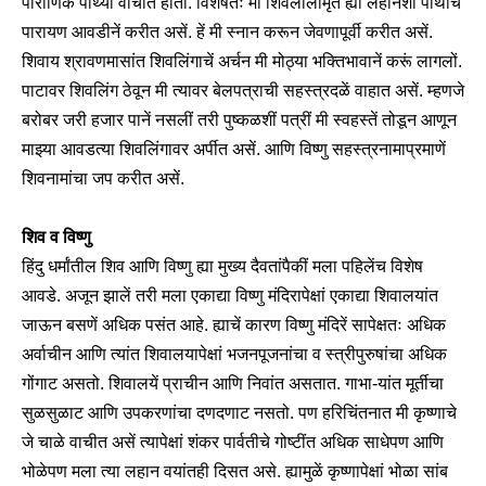
पौराणिक पोथ्या वाचीत होतों. विशेषतः मी शिवलीलामृत ह्या लहानशा पोथीचें
पारायण आवडीनें करीत असें. हें मी स्नान करून जेवणापूर्वी करीत असें.
शिवाय श्रावणमासांत शिवलिंगाचें अर्चन मी मोठ्या भक्तिभावानें करूं लागलों.
पाटावर शिवलिंग ठेवून मी त्यावर बेलपत्राची सहस्त्रदळें वाहात असें. म्हणजे
बरोबर जरी हजार पानें नसलीं तरी पुष्कळशीं पत्रीं मी स्वहस्तें तोडून आणून
माझ्या आवडत्या शिवलिंगावर अर्पीत असें. आणि विष्णु सहस्त्रनामाप्रमाणें
शिवनामांचा जप करीत असें.
शिव व विष्णु
हिंदु धर्मांतील शिव आणि विष्णु ह्या मुख्य दैवतांपैकीं मला पहिलेंच विशेष
आवडे. अजून झालें तरी मला एकाद्या विष्णु मंदिरापेक्षां एकाद्या शिवालयांत
जाऊन बसणें अधिक पसंत आहे. ह्याचें कारण विष्णु मंदिरें सापेक्षतः अधिक
अर्वाचीन आणि त्यांत शिवालयापेक्षां भजनपूजनांचा व स्त्रीपुरुषांचा अधिक
गोंगाट असतो. शिवालयें प्राचीन आणि निवांत असतात. गाभा-यांत मूर्तीचा
सुळसुळाट आणि उपकरणांचा दणदणाट नसतो. पण हरिचिंतनात मी कृष्णाचे
जे चाळे वाचीत असें त्यापेक्षां शंकर पार्वतीचे गोष्टींत अधिक साधेपण आणि
भोळेपण मला त्या लहान वयांतही दिसत असे. ह्यामुळें कृष्णापेक्षां भोळा सांब