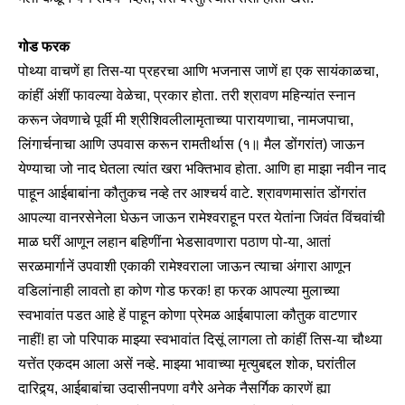
गोड फरक
पोथ्या वाचणें हा तिस-या प्रहरचा आणि भजनास जाणें हा एक सायंकाळचा,
कांहीं अंशीं फावल्या वेळेचा, प्रकार होता. तरी श्रावण महिन्यांत स्नान
करून जेवणाचे पूर्वी मी श्रीशिवलीलामृताच्या पारायणाचा, नामजपाचा,
लिंगार्चनाचा आणि उपवास करून रामतीर्थास (१॥ मैल डोंगरांत) जाऊन
येण्याचा जो नाद घेतला त्यांत खरा भक्तिभाव होता. आणि हा माझा नवीन नाद
पाहून आईबाबांना कौतुकच नव्हे तर आश्चर्य वाटे. श्रावणमासांत डोंगरांत
आपल्या वानरसेनेला घेऊन जाऊन रामेश्वराहून परत येतांना जिवंत विंचवांची
माळ घरीं आणून लहान बहिणींना भेडसावणारा पठाण पो-या, आतां
सरळमार्गानें उपवाशी एकाकी रामेश्वराला जाऊन त्याचा अंगारा आणून
वडिलांनाही लावतो हा कोण गोड फरक! हा फरक आपल्या मुलाच्या
स्वभावांत पडत आहे हें पाहून कोणा प्रेमळ आईबापाला कौतुक वाटणार
नाहीं!
हा जो परिपाक माझ्या स्वभावांत दिसूं लागला तो कांहीं तिस-या चौथ्या
यत्तेंत एकदम आला असें नव्हे. माझ्या भावाच्या मृत्युबद्दल शोक, घरांतील
दारिद्र्य, आईबाबांचा उदासीनपणा वगैरे अनेक नैसर्गिक कारणें ह्या