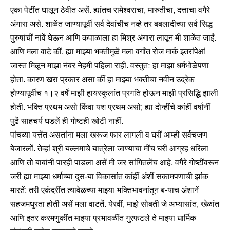
एका पेटींत घालून ठेवीत असें. ह्यांतच रामेश्वराचा, मारुतीचा, दत्ताचा वगैरे
अंगारा असे. शाळेंत जाण्यापूर्वी सर्व देवांचीच नव्हे तर बबलादीच्या सर्व सिद्ध
पुरुषांचीं नांवें घेऊन आणि कपाळाला हा मिश्र अंगारा लावून मी शाळेंत जाईं.
आणि मला वाटे कीं, ह्या माझ्या भक्तीमुळें मला वर्गांत रोज मार्क इतरांपेक्षां
जास्त मिळून माझा नंबर नेहमीं पहिला राही. वस्तुतः हा माझा धर्मभोळेपणा
होता. कारण खरा प्रकार असा कीं हा माझ्या भक्तीचा नवीन उद्रेक
होण्यापूर्वीच १।२ वर्षें माझी हायस्कुलांत प्रगति होऊन माझी प्रसिद्धि झाली
होती. भक्ति प्रथम असो किंवा यश प्रथम असो; ह्या दोन्हींचे कांहीं वर्षांनीं
पुढें साहचर्य घडलें ही गोष्टही खोटी नाहीं.
पांचव्या यत्तेंत असतांना मला खरूज फार लागली व घरीं आम्ही सर्वचजण
बेजारलों. तेव्हां श्री यल्लमाचे यात्रेला जाण्याचा मींच घरीं आग्रह धरिला
आणि तो बाबांनीं पारही पाडला असें मी जर सांगितलेंच आहे, वगैरे गोष्टींवरून
जरी ह्या माझ्या धर्माच्या दुस-या विकासांत कांहीं अंशीं सकामपणाची झांक
मारतें; तरी एकंदरींत त्यावेळच्या माझ्या भक्तिभावनांतून ब-याच अंशानें
सहजमधुरता होती असें मला वाटतें. येरवीं, माझे सोबती जे अभ्यासांत, खेळांत
आणि इतर करमणुकींत माझ्या प्रभावळींत गुरफटले ते माझ्या धार्मिक