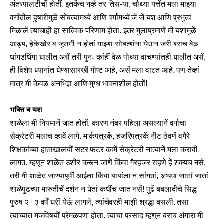
अंतरपालटीचीं होतीं. इतकेंच नव्हे तर तिस-या, चौथ्या यत्तेंत मला माझ्या
वर्गांतील हुषारीमुळें सोबत्यांमध्यें आणि वर्गामध्यें जें जें यश आणि प्रभुत्व
मिळालें त्याचाही हा सात्विक परिणाम होता. इतर मुलांप्रमाणें मी यशामुळें
आढ्य, हेकेखोर व जुलमी न होतां माझ्या सोबत्यांना घेऊन जरी बराच वेळ
धांगडधिंगा घालीत असें तरी पुनः कांहीं वेळ पोथ्या वाचण्यांतही घालीत असें,
ही विशेष ध्यानांत घेण्यासारखी गोष्ट आहे, असें मला वाटत आहे. पण तेव्हां
मात्र मी केवळ अनभिज्ञ आणि मुग्ध भावनाशील होतों!
भक्ति व यश
शाळेला मी नियमानें जात होतों. कारण नंबर पहिला असल्यानें वर्गाचा
सेक्रेटरी मलाच व्हावें लागे. मार्कपत्रकें, हजरिपत्रकें नीट ठेवणें वगैरे
शिक्षकांच्या हाताखालचीं सटर फटर कामें सेक्रेटरी नात्यानें मला करावीं
लागत. म्हणून शाळेंत उशीर करून जाणें किंवा गैरहजर राहणे हें शक्यच नसे.
तरी मी शाळेत जाण्यापूर्वीं आईला किंवा बाबांला न सांगतां, अथवा जातां जातां
शाळेपुढच्या मारुतीचें दर्शन न घेतां कधींच जात नसें! पुढें बबलादीचे सिद्ध
पुरुष २।३ वर्षें घरीं येऊं लागले, त्यांचेवरही माझी श्रद्धा बसली. तसा
त्यांच्यांत मजविषयीं प्रेमळपणा होता. त्यांचा प्रसाद म्हणून बराच अंगारा मी