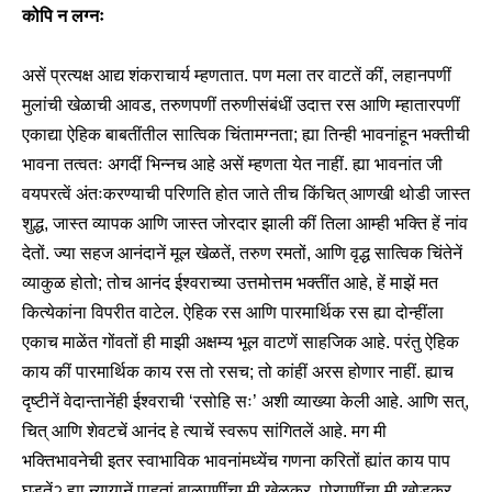
कोपि न लग्नः
असें प्रत्यक्ष आद्य शंकराचार्य म्हणतात. पण मला तर वाटतें कीं, लहानपणीं
मुलांची खेळाची आवड, तरुणपणीं तरुणीसंबंधीं उदात्त रस आणि म्हातारपणीं
एकाद्या ऐहिक बाबतींतील सात्विक चिंतामग्नता; ह्या तिन्ही भावनांहून भक्तीची
भावना तत्वतः अगदीं भिन्नच आहे असें म्हणता येत नाहीं. ह्या भावनांत जी
वयपरत्वें अंतःकरण्याची परिणति होत जाते तीच किंचित् आणखी थोडी जास्त
शुद्ध, जास्त व्यापक आणि जास्त जोरदार झाली कीं तिला आम्ही भक्ति हें नांव
देतों. ज्या सहज आनंदानें मूल खेळतें, तरुण रमतों, आणि वृद्ध सात्विक चिंतेनें
व्याकुळ होतो; तोच आनंद ईश्वराच्या उत्तमोत्तम भक्तींत आहे, हें माझें मत
कित्येकांना विपरीत वाटेल. ऐहिक रस आणि पारमार्थिक रस ह्या दोन्हींला
एकाच माळेंत गोंवतों ही माझी अक्षम्य भूल वाटणें साहजिक आहे. परंतु ऐहिक
काय कीं पारमार्थिक काय रस तो रसच; तो कांहीं अरस होणार नाहीं. ह्याच
दृष्टीनें वेदान्तानेंही ईश्वराची ‘रसोहि सः’ अशी व्याख्या केली आहे. आणि सत्,
चित् आणि शेवटचें आनंद हे त्याचें स्वरूप सांगितलें आहे. मग मी
भक्तिभावनेची इतर स्वाभाविक भावनांमध्येंच गणना करितों ह्यांत काय पाप
घडतेंॽ ह्या न्यायानें पाहतां बाळपणींचा मी खेळकर, पोरपणींचा मी खोडकर