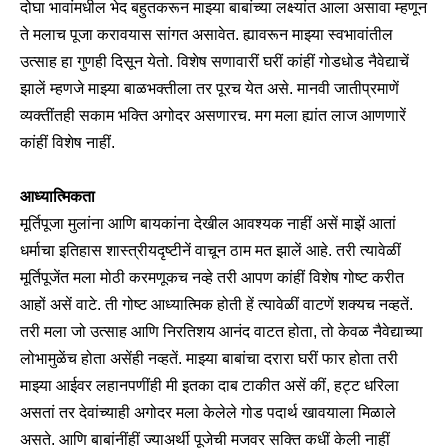
दोघा भावांमधील भेद बहुतकरून माझ्या बाबांच्या लक्ष्यांत आला असावा म्हणून
ते मलाच पूजा करावयास सांगत असावेत. ह्यावरून माझ्या स्वभावांतील
उत्साह हा गुणही दिसून येतो. विशेष सणावारीं घरीं कांहीं गोडधोड नैवेद्याचें
झालें म्हणजे माझ्या बाळभक्तीला तर पूरच येत असे. मानवी जातीप्रमाणें
व्यक्तींतही सकाम भक्ति अगोदर असणारच. मग मला ह्यांत लाज आणणारें
कांहीं विशेष नाहीं.
आध्यात्मिकता
मूर्तिपूजा मुलांना आणि बायकांना देखील आवश्यक नाहीं असें माझें आतां
धर्माचा इतिहास शास्त्रीयदृष्टीनें वाचून ठाम मत झालें आहे. तरी त्यावेळीं
मूर्तिपूजेंत मला मोठी करमणूकच नव्हे तरी आपण कांहीं विशेष गोष्ट करीत
आहों असें वाटे. ती गोष्ट आध्यात्मिक होती हें त्यावेळीं वाटणें शक्यच नव्हतें.
तरी मला जो उत्साह आणि निरतिशय आनंद वाटत होता, तो केवळ नैवेद्याच्या
लोभामुळेंच होता असेंही नव्हतें. माझ्या बाबांचा दरारा घरीं फार होता तरी
माझ्या आईवर लहानपणींही मी इतका दाब टाकीत असें कीं, हट्ट धरिला
असतां तर देवांच्याही अगोदर मला केलेले गोड पदार्थ खावयाला मिळाले
असते. आणि बाबांनींहीं ज्याअर्थी पूजेची मजवर सक्ति कधीं केली नाहीं