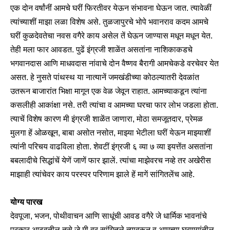
एक दोन वर्षांनीं आमचे घरीं फिरतीवर येऊन संभावना घेऊन जात. त्यावेळीं
त्यांच्याशीं माझा लळा विशेष असे. तुळजापुरचे भोपे भवानराव कदम आमचे
घरीं कुळदेवतेचा नवस वगैरे काय असेल तें घेऊन जाण्यास मधून मधून येत.
तेही मला फार आवडत. पुढें इंग्रजी शाळेंत असतांना नाशिकाकडचे
भगवानदास आणि माधवदास नांवाचे दोन वैष्णव बैरागी आमचेकडे वरचेवर येत
असत. हे नुसते पांथस्थ या नात्यानें जमखंडीच्या कोठल्यातरी देवळांत
उतरून बाजारांत भिक्षा मागून एक वेळ जेवून राहात. आमच्याकडून त्यांना
कसलीही आकांक्षा नसे. तरी त्यांचा व आमच्या घरचा फार लोभ जडला होता.
त्याचें विशेष कारण मी इंग्रजी शाळेंत जाणारा, मोठा समजूतदार, प्रेमळ
मुलगा हें ओळखून, बाबा असोत नसोत, माझ्या भेटीला घरीं येऊन माझ्याशीं
त्यांनी परिचय वाढविला होता. शेवटीं इंग्रजी ६ व्या ७ व्या इयत्तेंत असतांना
बबलादीचे सिद्धांचें येणें जाणें फार झालें. त्यांचा माझेवरच नव्हे तर अखेरीस
माझाही त्यांचेवर काय परस्पर परिणाम झाले हें मागें सांगितलेंच आहे.
योग्य पारख
देवपूजा, भजन, पोथीवाचन आणि साधूंची आवड वगैरे जे धार्मिक भावनांचे
प्रकार आठवतील तसे जे मी वर सांगितले त्यावरून व आमच्या घराण्यांतील