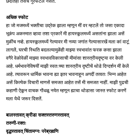
छंदांतही तसेच गुरफटले नसते.
अधिक स्फोट
हा जो मजमध्यें भक्तीचा उद्रेक झाला म्हणून मीं वर म्हटलें तो जसा एकादा
भूकंप अकस्मात व्हावा तशा प्रकारें मी हायस्कूलमध्यें असतांना झाला असें
मुळींच नव्हे. हायस्कूलमध्यें गेल्यावर मी नव्या जगांत गेल्यासारखें मला कां वाटूं
लागलें, घरची स्थिति बदलल्यामुळेंही माझ्या स्वभावांत फरक कसा झाला
वगैरे वेळोवेळीं माझ्या स्वभावविकासाची मीमांसा शास्त्रीयदृष्ट्या वर केली
आहे. धर्मभावनेविषयीं माझी स्वतःच्या शास्त्रीय दृष्टीचें थोडे दिग्दर्शन मीं केलें
आहे. त्यावरून धार्मिक भावना ह्या इतर भावनाहून अगदीं तत्वतः भिन्न आहेत
असें कित्येक विचारी माणसें समजत आहेत तसें मी समजत नाहीं. माझी पुढची
कहाणी ऐकून वाचक गोंधळू नयेत म्हणून ह्याचा थोडासा जास्त स्फोट करणें
मला येथें जरूर दिसतें.
बालस्तावत् क्रीडा सक्तस्तरुणस्तावत्
तरुणी-रक्तः
वृद्धस्तावत् चिंतामग्नः परेब्रह्मणि