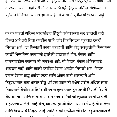
ह्या शेवटच्या टप्प्यासंबंधी दक्षिण हिंदुस्थानांत जरी भरपूर पुरावा अद्यापि गोळा
करण्यांत आला नाही तरी तो उत्तर आणि पूर्व हिंदुस्थानांतील संशोधकाना
सुदैवाने निश्चित उपलब्ध झाला आहे. तो कसा ते पुढींल परिच्छेदांत पाहूं.
वर वर पाहतां अखिल भरतखंडांत हिंदूची वर्णव्यवस्था रूढ झालेली जरी
दिसत आहे तरी तिचा तपशील आणि जोर निरनिराळ्या प्रांतात अगदी
निराळा आहे. ह्या भिन्नतेचें कारण ब्राह्मणी आणि बौद्ध संस्कृतीची भिन्नाभन्न
काळीं भिन्नभिन्न कारणांनी झालेली झटापट हें होय. पंजाब आणि
वायव्येकडील प्रांतांत जी व्यवस्था आहे, ती बिहार, बंगाल ओरिसाकडे
आढळत नाही आणि खाली द्राविड देशांत अगदीच निराळी आहे. बिहार,
बंगाल देशांत बौद्ध धर्माचा उदय आणि अंमल जारी असल्याने आणि
हिंदुस्थानांत याच भागांत बौद्ध धर्म उद्य पावन तो येथेच सर्वांत अधिक काळ
टिकल्याने येथील जातिभेदाची रचना इतर प्रांताहून अगदी निराळी दिसते.
येथे ब्राह्मण आणि क्षत्रिय या दोन उच्च वर्णांची जी तुरळक वस्ती आहे ती
बाहेरूनच आलेली आहे. वैद्य, कायत्थ हा जो मोठा मध्यम वर्ग आहे तो क्षत्रिय
आणि वैश्य यांचे मिश्रण आहे. आणि बाकी उरलेला जो मोठा बहुजनसमाज ते