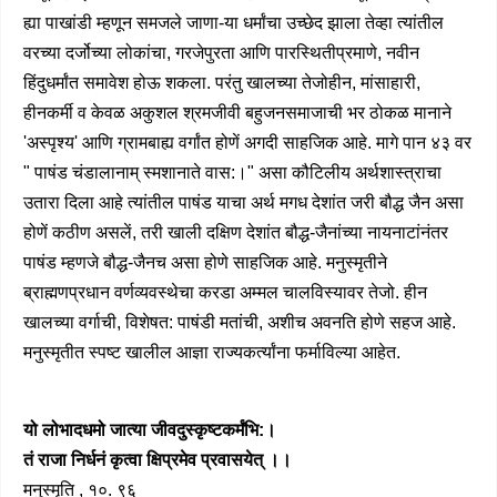
ह्या पाखांडी म्हणून समजले जाणा-या धर्मांचा उच्छेद झाला तेव्हा त्यांतील
वरच्या दर्जोच्या लोकांचा, गरजेपुरता आणि पारस्थितीप्रमाणे, नवीन
हिंदुधर्मांत समावेश होऊ शकला. परंतु खालच्या तेजोहीन, मांसाहारी,
हीनकर्मी व केवळ अकुशल श्रमजीवी बहुजनसमाजाची भर ठोकळ मानाने
'अस्पृश्य' आणि ग्रामबाह्य वर्गांत होणें अगदी साहजिक आहे. मागे पान ४३ वर
" पाषंड चंडालानाम् स्मशानाते वास:।" असा कौटिलीय अर्थशास्त्राचा
उतारा दिला आहे त्यांतील पाषंड याचा अर्थ मगध देशांत जरी बौद्ध जैन असा
होणें कठीण असलें, तरी खाली दक्षिण देशांत बौद्ध-जैनांच्या नायनाटांनंतर
पाषंड म्हणजे बौद्ध-जैनच असा होणे साहजिक आहे. मनुस्मृतीने
ब्राह्मणप्रधान वर्णव्यवस्थेचा करडा अम्मल चालविस्यावर तेजो. हीन
खालच्या वर्गाची, विशेषत: पाषंडी मतांची, अशीच अवनति होणे सहज आहे.
मनुस्मृतीत स्पष्ट खालील आज्ञा राज्यकर्त्यांना फर्माविल्या आहेत.
यो लोभादधमो जात्या जीवदुस्कृष्टकर्मंभि:।
तं राजा निर्धनं कृत्वा क्षिप्रमेव प्रवासयेत् ।।
मनुस्मृति , १०. ९६