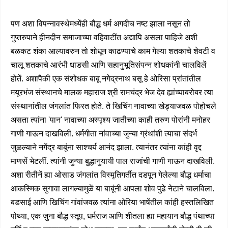
पण अशा विपन्नावस्थेमध्येंही बौद्ध धर्म अगदीच नष्ट झाला नसून तो
गुप्तरुपाने हीनदीन समाजाच्या वहिवाटींत अद्यापि असला पाहिजे अशी
बळकट शंका आल्यावरुन तो शोधून काढण्याचे काम गेल्या शतकाचे शेवटी व
चालू शतकाचे आरंभी धाडसी आणि सहानुभूतिसंपन्न शोधकांनी चालविलें
होतें. अशापैकी एक संशोधक बाबू नगेद्रनाथ बसू हे ओरिसा प्रांतांतील
मयूरभंज संस्थानचे मालक महाराज श्री रामचंद्र भेज देव ह्यांच्याबरोबर त्या
संस्थानांतील जंगलांत फिरत होते. ते खिचिंग नावाच्या खेड्याजवळ पोहोचले
असता त्यांना 'पान' नावाच्या अस्पृश्य जातीच्या काही तरुण पोरांनी मनोहर
गाणी गाऊन दाखविली. धर्मगीता नांवाच्या जुन्या ग्रंथांशी त्याचा संदर्भ
जुळल्याने नगेंद्र बाबूंना साश्चर्य आनंद झाला. त्यानंतर त्यांना कांही वृद्द
माणसें भेटलीं. त्यांनी जुन्या बुद्धानुयायी पाल राजांची गाणी गाऊन दाखविली.
अशा रीतीनें ह्या ओसाड जंगलांत विस्मृतिगर्तीत दडपून गेलेल्या बौद्ध धर्माचा
आकस्मिक सुगावा लागल्यामुळें या बाबूंनी आपला शोव पुढे नेटाने चालविला.
बडसाई आणि खिचिंग गांवांजवळ त्यांना ओरिया भाषेंतील कांही हस्तलिखित
पोथ्या, एक जुना बौद्ध स्तूप, धर्मराज आणि शीतला ह्या महायान बौद्ध पंथाच्या