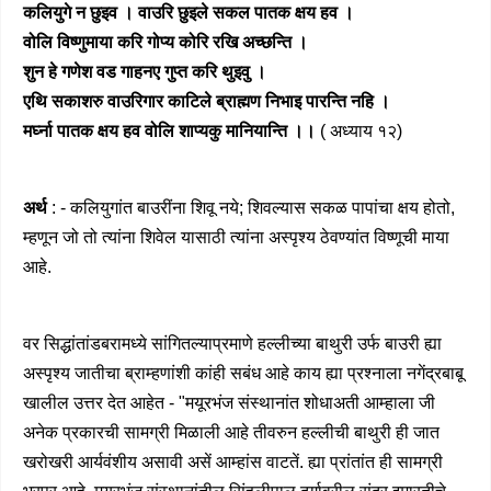
कलियुगे न छुइव । वाउरि छुइले सकल पातक क्षय हव ।
वोलि विष्णुमाया करि गोप्य कोरि रखि अच्छन्ति ।
शुन हे गणेश वड गाहनए गुप्त करि थुइवु ।
एथि सकाशरु वाउरिगार काटिले ब्राह्मण निभाइ पारन्ति नहि ।
मर्घ्ना पातक क्षय हव वोलि शाप्यकु मानियान्ति ।।
( अध्याय १२)
अर्थ
: - कलियुगांत बाउरींना शिवू नये; शिवल्यास सकळ पापांचा क्षय होतो,
म्हणून जो तो त्यांना शिवेल यासाठी त्यांना अस्पृश्य ठेवण्यांत विष्णूची माया
आहे.
वर सिद्धांतांडबरामध्ये सांगितल्याप्रमाणे हल्लीच्या बाथुरी उर्फ बाउरी ह्या
अस्पृश्य जातीचा ब्राम्हणांशी कांही सबंध आहे काय ह्या प्रश्नाला नगेंद्रबाबू
खालील उत्तर देत आहेत - "मयूरभंज संस्थानांत शोधाअती आम्हाला जी
अनेक प्रकारची सामग्री मिळाली आहे तीवरुन हल्लीची बाथुरी ही जात
खरोखरी आर्यवंशीय असावी असें आम्हांस वाटतें. ह्या प्रांतांत ही सामग्री