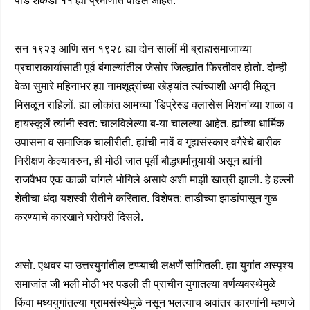
पोड शेंकडा ११ ह्या प्रमाणांत वाढले आहेत."
सन १९२३ आणि सन १९२८ ह्या दोन सालीं मी ब्राह्मसमाजाच्या
प्रचाराकार्यासाठी पूर्व बंगाल्यांतील जेसोर जिल्ह्यांत फिरतीवर होतो. दोन्ही
वेळा सुमारे महिनाभर ह्या नामशूद्रांच्या खेड्यांत त्यांच्याशी अगदी मिळून
मिसळून राहिलों. ह्या लोकांत आमच्या 'डिप्रेस्ड क्लासेस मिशन'च्या शाळा व
हायस्कूलें त्यांनी स्वत: चालविलेल्या ब-या चालल्या आहेत. ह्यांच्या धार्मिक
उपासना व समाजिक चालीरीती. ह्यांची नावें व गृह्यसंस्कार वगैरेचे बारीक
निरीक्षण केल्यावरुन, ही मोठी जात पूर्वी बौद्धधर्मानुयायी असून ह्यांनी
राजवैभव एक काळी चांगले भोगिले असावे अशी माझी खात्री झाली. हे हल्ली
शेतीचा धंदा यशस्वी रीतीने करितात. विशेषत: ताडीच्या झाडांपासून गुळ
करण्याचे कारखाने घरोघरी दिसले.
असो. एथवर या उत्तरयुगांतील टप्प्याची लक्षणें सांगितली. ह्या युगांत अस्पृश्य
समाजांत जी भली मोठी भर पडली ती प्राचीन युगातल्या वर्णव्यवस्थेमुळे
किंवा मध्ययुगांतल्या ग्रामसंस्थेमुळे नसून भलत्याच अवांतर कारणांनी म्हणजे