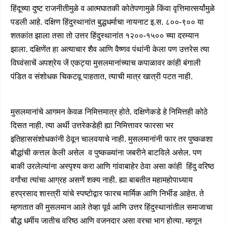
हिंदूच्या दुष्ट राजनीतीमुळे व आत्मघातकी कोतेपणामुळे किंवा वृत्तिमात्सर्यांमुळे
पडली आहे. दक्षिण हिंदुस्थानांत बुद्धधर्माचा नायनाट इ.स. ८००-९०० या
शतकांत झाला तसा तो उत्तर हिंदुस्थानांत १२००-१५०० च्या दरम्यान
झाला. दक्षिणेंत हा अत्याचार शैव आणि वैष्णव पंथांनी केला पण उत्तरेस त्या
विघ्वंसाचें अपश्रेय जें एकट्या मुसलमानांच्याच कपाळावर कांही बंगाली
पंडित व संशोधक चिकटवू पाहतात, त्याची मात्र खात्री पटत नाही.
मुसलमानांचे आगमन केवळ निमित्तमात्र होते. दक्षिणेकडे हे निमित्तही कोठे
दिसत नाही. त्या अर्थी उत्तरेकडेही ह्या निमित्तावर फारसा भर
इतिहाससंशोधकांनी ठेवून चालवयाचे नाही. मुसलमानांनी फार तर पुष्कळशा
बौद्धांची कत्तल केली असेल व पुष्कळ्यांना जबरीने बाटविले असेल. पण
बाकी उरलेल्यांना अस्पृश्य करा आणि गांवाबाहेर ठेवा असा कांही हिंदु वरिष्ठ
वर्गांचा त्यांचा आग्रह असणें शक्य नाही. ह्या बाबतीत महामहोपाध्याय
हरप्रसाद शास्त्री यांचे स्पष्टोद्वार फारच मार्मिक आणि निर्भीड आहेत. ते
म्हणतात की मुसलमान आले तेव्हा पूर्व आणि उत्तर हिंदुस्थानांतील समाजाचा
बौद्ध धर्मीय जातीच वरिष्ठ आणि वजनदार असा वरचा भाग होत्या. म्हणून