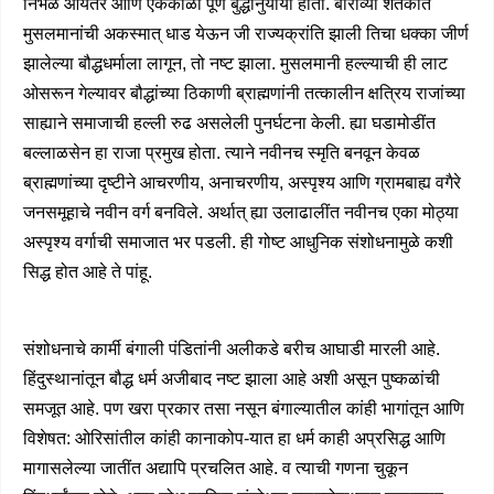
निर्भेळ आर्येंतर आणि एकेकाळीं पूर्ण बुद्धानुयायी होता. बाराव्या शतकांत
मुसलमानांची अकस्मात् धाड येऊन जी राज्यक्रांति झाली तिचा धक्का जीर्ण
झालेल्या बौद्धधर्माला लागून, तो नष्ट झाला. मुसलमानी हल्ल्याची ही लाट
ओसरून गेल्यावर बौद्धांच्या ठिकाणी ब्राह्मणांनी तत्कालीन क्षत्रिय राजांच्या
साह्याने समाजाची हल्ली रुढ असलेली पुनर्घटना केली. ह्या घडामोडींत
बल्लाळसेन हा राजा प्रमुख होता. त्याने नवीनच स्मृति बनवून केवळ
ब्राह्मणांच्या दृष्टीने आचरणीय, अनाचरणीय, अस्पृश्य आणि ग्रामबाह्य वगैरे
जनसमूहाचे नवीन वर्ग बनविले. अर्थात् ह्या उलाढालींत नवीनच एका मोठ्या
अस्पृश्य वर्गाची समाजात भर पडली. ही गोष्ट आधुनिक संशोधनामुळे कशी
सिद्ध होत आहे ते पांहू.
संशोधनाचे कार्मी बंगाली पंडितांनी अलीकडे बरीच आघाडी मारली आहे.
हिंदुस्थानांतून बौद्ध धर्म अजीबाद नष्ट झाला आहे अशी असून पुष्कळांची
समजूत आहे. पण खरा प्रकार तसा नसून बंगाल्यातील कांही भागांतून आणि
विशेषत: ओरिसांतील कांही कानाकोप-यात हा धर्म काही अप्रसिद्ध आणि
मागासलेल्या जातींत अद्यापि प्रचलित आहे. व त्याची गणना चुकून