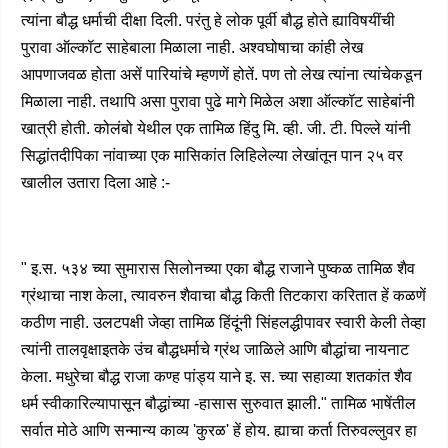
त्यांना बौद्ध धर्माची दीक्षा दिली. परंतु हे लोक पूर्वी बौद्ध होते ह्याविषयींची
पुरावा ऑल्कॉट साहेबाला मिळाला नाही. अश्वघोषाचा कांही लेख
आपणाजवळ होता असें पारियांचे म्हणणें होतें. पण तो लेख त्यांना त्यांचेकडून
मिळाला नाही. तथापि असा पुरावा पुढे मागे मिळेल अशा ऑल्कॉट साहेबांनी
खात्री होती. कोलंबो येथील एक तामिळ हिंदु मि. व्ही. जी. टी. पिल्ले यांनी
सिद्धांतदीपिका नांवाच्या एक मासिकांत लिहिलेल्या लेखांतून पान २५ वर
खालील उतारा दिला आहे :-
" इ.स. ५३४ च्या सुमारास सिलोनच्या एका बौद्ध राजाने पुष्कळ तामिळ शैव
ग्रंथाचा नाश केला, त्यावरुन शैवाचा बौद्ध किती तिटकारा करितात हें कळणें
कठीण नाही. उलटपक्षी जेव्हा तामिळ हिंदूंनी सिंहलद्धीपावर स्वारी केली तेव्हा
त्यांनी तालवृक्षाइतके उंच बौद्धधर्माचे ग्रंथ जाळिले आणि बौद्धांचा नायनाट
केला. मधुरेचा बौद्ध राजा कण्ह पांड्य याने इ. स. च्या सहाव्या शतकांत शैव
धर्म स्वीकारिल्यापासून बौद्धांच्या -हासास सुरुवात झाली." तामिळ भाषेंतील
सर्वात मोठे आणि सन्मान्य काव्य 'कुरळ' हें होय. ह्याचा कर्ता तिरुवल्लुवर हा