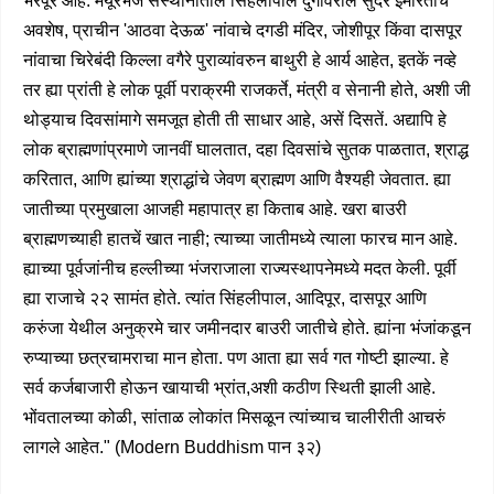
भरपूर आहे. मयूरभंज संस्थानांतील सिंहलीपाल दुर्गावरील सुंदर इमारतीचे
अवशेष, प्राचीन 'आठवा देऊळ' नांवाचे दगडी मंदिर, जोशीपूर किंवा दासपूर
नांवाचा चिरेबंदी किल्ला वगैरे पुराव्यांवरुन बाथुरी हे आर्य आहेत, इतकें नव्हे
तर ह्या प्रांती हे लोक पूर्वी पराक्रमी राजकर्ते, मंत्री व सेनानी होते, अशी जी
थोड्याच दिवसांमागे समजूत होती ती साधार आहे, असें दिसतें. अद्यापि हे
लोक ब्राह्मणांप्रमाणे जानवीं घालतात, दहा दिवसांचे सुतक पाळतात, श्राद्ध
करितात, आणि ह्यांच्या श्राद्धांचे जेवण ब्राह्मण आणि वैश्यही जेवतात. ह्या
जातीच्या प्रमुखाला आजही महापात्र हा किताब आहे. खरा बाउरी
ब्राह्मणच्याही हातचें खात नाही; त्याच्या जातीमध्ये त्याला फारच मान आहे.
ह्याच्या पूर्वजांनीच हल्लीच्या भंजराजाला राज्यस्थापनेमध्ये मदत केली. पूर्वी
ह्या राजाचे २२ सामंत होते. त्यांत सिंहलीपाल, आदिपूर, दासपूर आणि
करुंजा येथील अनुक्रमे चार जमीनदार बाउरी जातीचे होते. ह्यांना भंजांकडून
रुप्याच्या छत्रचामराचा मान होता. पण आता ह्या सर्व गत गोष्टी झाल्या. हे
सर्व कर्जबाजारी होऊन खायाची भ्रांत,अशी कठीण स्थिती झाली आहे.
भोंवतालच्या कोळी, सांताळ लोकांत मिसळून त्यांच्याच चालीरीती आचरुं
लागले आहेत." (Modern Buddhism पान ३२)