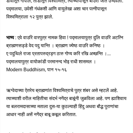
डावीतून गोपाल, तोंडांतून विश्वामित्र, त्याच्यापासून बाउरी जात उभ्दवली.
पद्मालया, उर्वशी गंधंकशी आणि वायुलेखा अशा चार पत्नीपासून
विश्वमित्राला १२ पुत्र झाले.
भाष्य
: एवे वाउरि वारपुत्र नामक हिवा ! पद्मालयापुत्र दुलि वाउरि अटत्नि
ब्राह्मणसड्डे वेद पदु यान्ति । ब्राह्मण ज्येष्ठ वाउरि कनिष्ठ ।
ए पदुथिले राजा प्रतापरुद्रड्ग ठारु गोप्य करि रखि अच्छन्ति ।...
पद्मालयापुत्र वायोकांडी परमानन्द भोइ राधी शासमल ।
Modern Buddhism, पान १५-१६
ऋग्वेदाच्या ऐतरेय ब्राह्मणांत विश्वमित्राचे पुत्र शंबर असे म्हटलें आहे.
त्याच्याशी वरील माहितीचा संदर्भ नगेंद्र बाबूंनी जुळविला आहे. पण ह्याशिवाय
या बलरामदासाच्या मताला दुस-या कुठल्याही हिंदु अथवा बौद्ध पुराणांचा
आधार नाही असें नगेंद्र बाबू कबूल करितात.