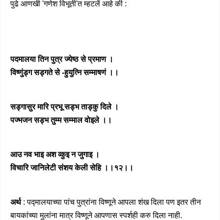
पुढे आणखी 'गणेश विभूती'त म्हटलें आहे की :
पदमालया तिन पुत्र ज्येष्ठ से प्रमाण ।
विष्णुंड्ग सड्गते से -हुयुत्नि सम्माषणं ।।
सड्गासुर मारि प्रभू सड्भ ताड्कु दिले ।
पज्भजन सड्भ तुम्म सम्माल वोइले ।।
आउ नव भाइ अश व्कुइ न जुगाइ ।
विचारि जानिलेटी संशय केली सेहि ।।१२।।
अर्थ
: पद्मालयाच्या पांच पुत्रांना विष्णूने आपला शंख दिला पण इतर तीन
बायकांच्या मुलांना मात्र विष्णूने आपणास स्पर्शही करु दिला नाही.