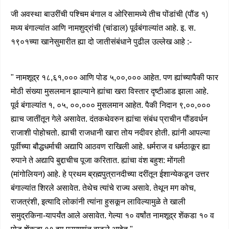
जी अवस्था बाउरींची पश्चिम बंगाल व ओरिसामध्ये तीच पोंडांची (पौंड १)
मध्य बंगाल्यांत आणि नामशुद्रांची (चांडाल) पूर्वबंगाल्यांत आहे. इ. स.
१९०१च्या खानेसुमारीत ह्या दो जातीसंबंधाने पुढील उल्लेख आहे :-
" नामशूद्र १८,६१,००० आणि पोड ५,००,००० आहेत. पण ह्यांच्यापैकी फार
मोठी संख्या मुसलमान झाल्याने ह्यांचा खरा विस्तार दृष्टीआड झाला आहे.
पूर्व बंगाल्यांत १, ०५, ००,००० मुसलमान आहेत. पैकी निदान ९,००,०००
ह्याच जातींतून गेले असावेत. दंतकथेवरुन ह्यांचा संबंध प्राचीन पौंडवर्धन
राजाशी पोहोचतो. ह्याची राजधानी खारा तोय नदीवर होती. ह्यांनी आपल्या
पूर्वीच्या बौद्धधर्माची अद्यापि आठवण राखिली आहे. धर्मराज व धर्मठाकूर ह्या
रुपाने ते अद्यापि बुद्दाचीच पूजा करितात. ह्यांचा वंश बहुश: मोंगली
(मांगोलियन) आहे. हे प्रथम ब्रह्मपुत्रानदीच्या दरींतून ईशान्येकडून उत्तर
बंगाल्यांत शिरले असावेत. तेथेच त्यांचे राज्य असावे. तेथून मग कोच,
राजत्रंशी, इत्यादि लोकांनी त्यांना हुसकून लाविल्यामुळे ते खाली
समुद्रकिना-यापर्यंत आले असावेत. गेल्या १० वर्षांत नामशूद्र शेंकडा १० व