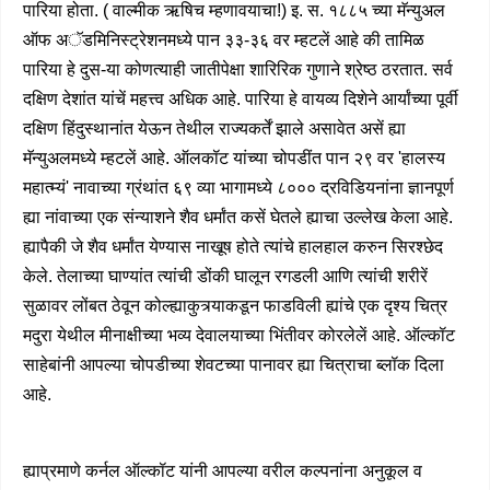
पारिया होता. ( वाल्मीक ऋषिच म्हणावयाचा!) इ. स. १८८५ च्या मॅन्युअल
ऑफ अॅडमिनिस्ट्रेशनमध्ये पान ३३-३६ वर म्हटलें आहे की तामिळ
पारिया हे दुस-या कोणत्याही जातीपेक्षा शारिरिक गुणाने श्रेष्ठ ठरतात. सर्व
दक्षिण देशांत यांचें महत्त्व अधिक आहे. पारिया हे वायव्य दिशेने आर्यांच्या पूर्वी
दक्षिण हिंदुस्थानांत येऊन तेथील राज्यकर्तें झाले असावेत असें ह्या
मॅन्युअलमध्ये म्हटलें आहे. ऑलकॉट यांच्या चोपडींत पान २९ वर 'हालस्य
महात्म्यं' नावाच्या ग्रंथांत ६९ व्या भागामध्ये ८००० द्रविडियनांना ज्ञानपूर्ण
ह्या नांवाच्या एक संन्याशने शैव धर्मांत कसें घेतले ह्याचा उल्लेख केला आहे.
ह्यापैकी जे शैव धर्मांत येण्यास नाखूष होते त्यांचे हालहाल करुन सिरश्छेद
केले. तेलाच्या घाण्यांत त्यांची डोंकी घालून रगडली आणि त्यांची शरीरें
सुळावर लोंबत ठेवून कोल्ह्याकुत्र्याकडून फाडविली ह्यांचे एक दृश्य चित्र
मदुरा येथील मीनाक्षीच्या भव्य देवालयाच्या भिंतीवर कोरलेलें आहे. ऑल्कॉट
साहेबांनी आपल्या चोपडीच्या शेवटच्या पानावर ह्या चित्राचा ब्लॉक दिला
आहे.
ह्याप्रमाणे कर्नल ऑल्कॉट यांनी आपल्या वरील कल्पनांना अनुकूल व