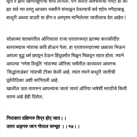
मूर्ति व इतर खाणाखुणांचा शोध लागला. पण सर्वांत आश्चर्यांची गोष्टी ही की
ह्या सर्व गत वस्तु आजवर भक्तीने संभाळून ठेवल्याचें सर्व श्रेय नगेंद्रबाबू
बाथुरी अथवा बाउरी या हीन व अस्पृश्य मानिलेल्या जातीलाच देत आहेत !
सोळाव्या शतकांतील ओरिसाला राजा प्रतापरूद्र ह्याच्या कारकीर्दीत
बलरामदास नांवाचा कवि होऊन गेला. हा प्रतापरुद्राच्या छळाला भिऊन
आपला बुद्ध धर्म छपवून ठेऊन हिंदूधर्मांत मिळून मिळवून रहात होता. त्याने
आपल्या 'गणेश विभूति' नांवाच्या ओरिसा भाषेंतील काव्यावर आपणच
'सिद्धांताडंबर' नांवाची टीका केली आहे. त्यांत त्याने बाथुरी जातीची
पूर्वपीठिका अशी सांगितली आहे.
खालील उता-यावरुन आपल्यास जातां जातां ओरिया भाषेशीं मराठीचे किती
साम्य आहे हेंही दिसेल.
निराकार दक्षिणरु विप्र होए जात।।
उत्तर अड्गरु जान गोपाल सम्भूत ।।१७।।