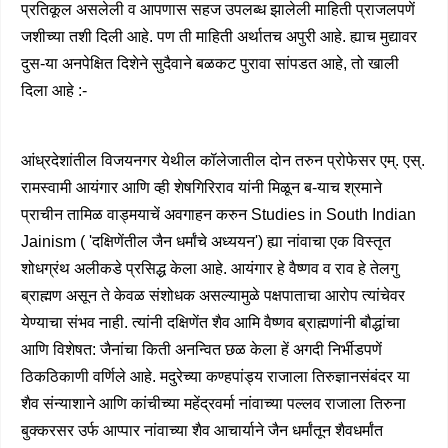
प्रतिकूल असलेली व आपणास सहज उपलब्ध झालेली माहिती प्राजलपणें
जशीच्या तशी दिली आहे. पण ती माहिती अर्थातच अपुरी आहे. ह्याच मुद्यावर
दुस-या अनपेक्षित दिशेने सुदैवाने बळकट पुरावा सांपडत आहे, तो खाली
दिला आहे :-
आंध्रदेशांतील विजयनगर येथील कॉलेजातील दोन तरुन प्रोफेसर एम्. एस्.
रामस्वामी आयंगार आणि व्ही शेषगिरिराव यांनी मिळून ब-याच श्रमाने
प्राचीन तामिळ वाड्मयाचें अवगाहन करुन Studies in South Indian
Jainism ( 'दक्षिणेंतील जैन धर्मांचे अध्ययन') ह्या नांवाचा एक विस्तृत
शोधग्रंथ अलीकडे प्रसिद्ध केला आहे. आयंगार हे वैष्णव व राव हे तेलगु
ब्राह्मण असून ते केवळ संशोधक असल्यामुळे पक्षपाताचा आरोप त्यांचेवर
येण्याचा संभव नाही. त्यांनी दक्षिणेंत शैव आमि वैष्णव ब्राह्मणांनी बौद्धांचा
आणि विशेषत: जैनांचा किती अनन्वित छळ केला हें अगदी निर्भीडपणें
ठिकठिकाणी वर्णिले आहे. मदुरेच्या कण्हपांड्य राजाला तिरुज्ञानसंबंदर या
शैव संन्याशाने आणि कांचीच्या महेंद्रवर्मा नांवाच्या पल्लव राजाला तिरुना
बुक्करसर उर्फ आप्पार नांवाच्या शैव आचार्याने जैन धर्मांतून शैवधर्मांत