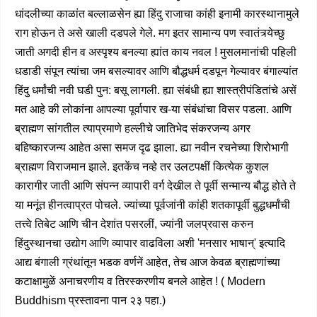
धांदलीच्या काळांत बल्लाळसेन ह्या हिंदु राजाचा कांही इनामी कारस्थानामुले
राग होऊन ते असे खाली दडपले गेले. मग इतर सामान्य पण स्वातंत्र्येच्छु
जाती अगदी हीन व अस्पृश्य बनल्या ह्यांत काय नवल ! मुसलमानांची पहिली
धडाडी संपून त्यांचा जम बसल्यावर आणि बौद्धधर्म दडपून गेल्यावर बंगाल्यांत
हिंदु धर्मांची नवी घडी पुन: बसू लागली. ह्या संबंधी ह्या शास्त्रीपंडितांचे असें
मत आहे की लोकांना आपल्या पूर्वापार ख-या संबंधांचा विसर पडला. आणि
ब्राह्मण सांगतील त्याप्रमाणे हल्लीचे जातिभेद संकरजन्य अगर
बहिष्कारजन्य आहेत असा समज दृढ झाला. ह्या नवीन रचनेच्या शिरोभागी
ब्राह्मण विराजमान झाले. इतकेंच नव्हे तर उलटपक्षीं कित्येक कुशल
कारागीर जाती आणि संपन्न व्यापारी वर्ग देखील ते पूर्वी सन्मान्य बौद्ध होते ते
या मनूंत हीनत्वाप्रत पोचले. ज्यांच्या पूर्वजांनी कांही शतकापूर्वी बुद्धधर्मांची
तत्त्वे तिबेट आणि चीन देशांत पसरलीं, ज्यांनी जलप्रवास करुन
हिंदुस्थानचा उद्योग आणि व्यापार वाढविला अशी 'मनसार भाषान्' इत्यादि
आद्य बंगाली ग्रंथांतून भडक वर्णनें आहेत, तेच आज केवळ ब्राह्मणांच्या
कटाक्षामुळें अनाचरणीय व तिरस्करणीय बनले आहेत ! ( Modern
Buddhism प्रस्तावना पान २३ पहा.)