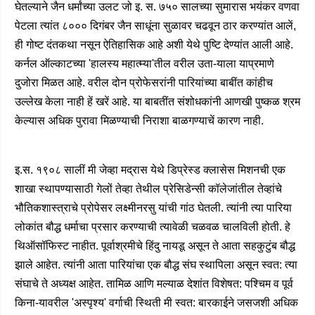
घेतल्याने जैन धर्मांच्या उलट जो इ. स. ७५० सालच्या सुमारास भयंकर वणवा
पेटला त्यांत ८००० दिगंबर जैन साधूंना सुळावर चढवून ठार करण्यांत आलें,
ही गोष्ट दंतकथा नसून ऐतिहासिक आहे अशी येथे पुष्टि देण्यांत आली आहे.
कर्नल ऑल्काटच्या 'हालस्य महात्म्या'तील वरील उता-याला याप्रमाणे
दुजोरा मिळत आहे. वरील दोन प्रोफेसरांनी पारियांच्या बाबींत कांहीच
उल्लेख केला नाही हें खरें आहे. या बाबतींत संशोधकांनी आणखी पुष्कळ श्रम
केल्यास अधिक पुरावा मिळण्याची निराशा बाळगण्याचें कारण नाही.
इ.स. १९०८ सालीं मी जेव्हा मद्रास येथे डिप्रेस्ड क्लासेस मिशनची एक
शाखा स्थापण्यासाठी गेलों तेव्हा तेथील प्रेसिडेन्सी कॉलेजांतील तेव्हांचे
भौतिकशास्त्राचे प्रोपेसर लक्ष्मीनरसु यांची गांठ घेतली. त्यांनी त्या पारिया
लोकांत बौद्ध धर्माचा प्रसार करण्याची त्यावेळी चळवळ चालविली होती. हे
थिऑसॉफिस्ट नाहीत. पूर्वाश्रमीचे हिंदु नायडू असून ते आता सहकुटुंब बौद्ध
झाले आहेत. त्यांनी आता पारियांचा एक बौद्ध संघ स्थापिला असून स्वत: त्या
संघाचे ते अध्यक्ष आहेत. तामिळ आणि मल्याळ देशांत विशेषत: पश्चिम व पूर्व
किना-यावरील 'अस्पृश्य' वर्गाची स्थिती मी स्वत: बारकाईने जसजशी अधिक