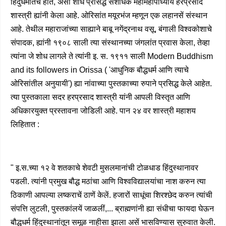
हिंदुधर्मांतच होते, असा शोध प्रसिद्ध संशोधक महामहोपाध्याय हरप्रसाद
शास्त्री ह्यांनी केला आहे. ओरिसांत मयूरभंज म्हणून एक लहानसें संस्थान
आहे. तेथील महाराजांच्या साह्याने बाबू नगेंद्रनाथ वसू, बंगाली विश्वकोशाचे
संपादक, ह्यांनी १९०८ साली त्या संस्थानच्या जंगलांत प्रवास केला, तेव्हा
त्यांना जे शोध लागले ते त्यांनी इ. स. १९११ साली Modern Buddhism
and its followers in Orissa ( 'आधुनिक बौद्धधर्म आणि त्याचे
ओरिसांतील अनुयायी') ह्या नांवाच्या पुस्तकाच्या रुपाने प्रसिद्ध केले आहेत.
त्या पुस्तकाला सदर हरप्रसाद शास्त्री यांनी आपली विस्तृत आणि
अधिकारयुक्त प्रस्तावना जोडिली आहे. पान २४ वर शास्त्री महाशय
लिहितात :
" इ.स.च्या १२ वे शतकाचे शेवटी मुसलमानांची टोळधाड हिंदुस्थानावर
पडली. त्यांनी प्रमुख बौद्ध मठांचा आणि विश्वविद्यालयांचा नाश करुन त्या
ठिकाणी आपल्या लष्कराचें ठाणें केलें. हजारों साधूंचा शिरश्छेद करुन त्यांची
संपत्ति लुटली, पुस्तकांलयें जाळलीं,... ब्राह्मणांनी ह्या संधीचा फायदा घेऊन
बौद्धधर्म हिंदुस्थानांतून समूळ नाहीसा झाला असें भासविण्यास सुरुवात केली.