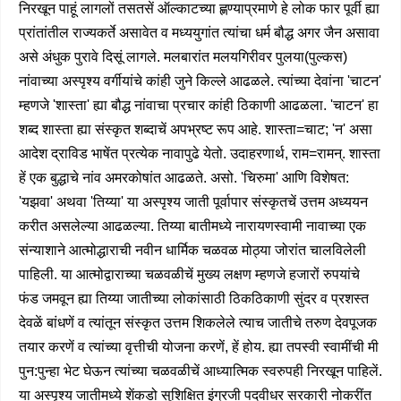
निरखून पाहूं लागलों तसतसें ऑल्काटच्या ह्णण्याप्रमाणे हे लोक फार पूर्वी ह्या
प्रांतांतील राज्यकर्ते असावेत व मध्ययुगांत त्यांचा धर्म बौद्ध अगर जैन असावा
असे अंधुक पुरावे दिसूं लागले. मलबारांत मलयगिरीवर पुलया(पुल्कस)
नांवाच्या अस्पृश्य वर्गीयांचे कांही जुने किल्ले आढळले. त्यांच्या देवांना 'चाटन'
म्हणजे 'शास्ता' ह्या बौद्ध नांवाचा प्रचार कांही ठिकाणी आढळला. 'चाटन' हा
शब्द शास्ता ह्या संस्कृत शब्दाचें अपभ्रष्ट रूप आहे. शास्ता=चाट; 'न' असा
आदेश द्राविड भाषेंत प्रत्येक नावापुढे येतो. उदाहरणार्थ, राम=रामन्. शास्ता
हें एक बुद्धाचे नांव अमरकोषांत आढळते. असो. 'चिरुमा' आणि विशेषत:
'यझवा' अथवा 'तिय्या' या अस्पृश्य जाती पूर्वापार संस्कृतचें उत्तम अध्ययन
करीत असलेल्या आढळल्या. तिय्या बातीमध्ये नारायणस्वामी नावाच्या एक
संन्याशाने आत्मोद्धाराची नवीन धार्मिक चळवळ मोठ्या जोरांत चालविलेली
पाहिली. या आत्मोद्वाराच्या चळवळीचें मुख्य लक्षण म्हणजे हजारों रुपयांचे
फंड जमवून ह्या तिय्या जातीच्या लोकांसाठी ठिकठिकाणी सुंदर व प्रशस्त
देवळें बांधणें व त्यांतून संस्कृत उत्तम शिकलेले त्याच जातीचे तरुण देवपूजक
तयार करणें व त्यांच्या वृत्तीची योजना करणें, हें होय. ह्या तपस्वी स्वामींची मी
पुन:पुन्हा भेट घेऊन त्यांच्या चळवळीचें आध्यात्मिक स्वरुपही निरखून पाहिलें.
या अस्पृश्य जातीमध्ये शेंकडो सुशिक्षित इंग्रजी पदवीधर सरकारी नोकरींत