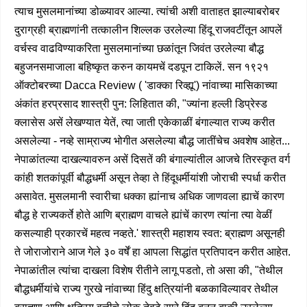
त्याच मुसलमानांच्या डोळ्यावर आल्या. त्यांची अशी वाताहत झाल्याबरोबर
दुराग्रही ब्राह्मणांनी तत्कालीन शिल्लक उरलेल्या हिंदू राजवटींतून आपलें
वर्चस्व वाढविण्याकरिता मुसलमानांच्या छळांतून जिवंत उरलेल्या बौद्ध
बहुजनसमाजाला बहिष्कृत करुन कायमचें दडपून टाकिलें. सन १९२१
ऑक्टोबरच्या Dacca Review ( 'डाक्का रिव्ह्यू') नांवाच्या मासिकाच्या
अंकांत हरप्रसाद शास्त्री पुन: लिहितात की, "ज्यांना हल्ली डिप्रेस्ड
क्लासेस असें लेखण्यात येतें, त्या जाती एकेकाळीं बंगाल्यात राज्य करीत
असलेल्या - नव्हे साम्राज्य भोगीत असलेल्या बौद्ध जातींचेच अवशेष आहेत...
नेपाळांतल्या दाखल्यावरुन असें दिसतें की बंगाल्यांतील आजचे तिरस्कृत वर्ग
कांही शतकांपूर्वी बौद्धधर्मी असून तेव्हा ते हिंदूधर्मीयांशी जोराची स्पर्धा करीत
असावेत. मुसलमानी स्वारीचा धक्का ह्यांनाच अधिक जाणवला ह्याचें कारण
बौद्ध हे राज्यकर्ते होते आणि ब्राह्मण वाचले ह्यांचें कारण त्यांना त्या वेळीं
कसल्याही प्रकारचें महत्व नव्हते.' शास्त्री महाशय स्वत: ब्राह्मण असूनही
ते जोराजोराने आज गेले ३० वर्षें हा आपला सिद्धांत प्रतिपादन करीत आहेत.
नेपाळांतील त्यांचा दाखला विशेष रीतीने लागू पडतो, तो असा की, "तेथील
बौद्धधर्मीयांचे राज्य गुरखे नांवाच्या हिंदु क्षत्रियांनी बळकाविल्यावर तेथील