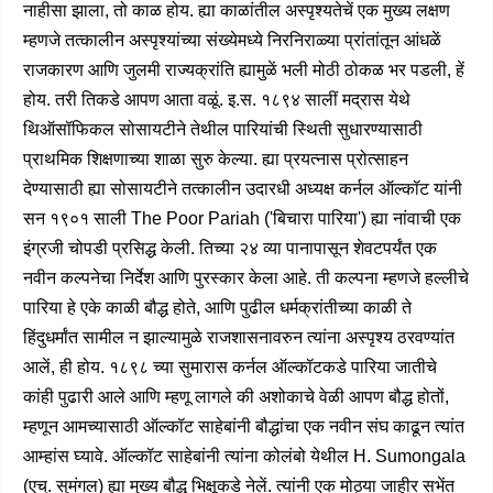
नाहीसा झाला, तो काळ होय. ह्या काळांतील अस्पृश्यतेचें एक मुख्य लक्षण
म्हणजे तत्कालीन अस्पृश्यांच्या संख्येमध्ये निरनिराळ्या प्रांतांतून आंधळें
राजकारण आणि जुलमी राज्यक्रांति ह्यामुळें भली मोठी ठोकळ भर पडली, हें
होय. तरी तिकडे आपण आता वळूं. इ.स. १८९४ सालीं मद्रास येथे
थिऑसॉफिकल सोसायटीने तेथील पारियांची स्थिती सुधारण्यासाठी
प्राथमिक शिक्षणाच्या शाळा सुरु केल्या. ह्या प्रयत्नास प्रोत्साहन
देण्यासाठी ह्या सोसायटीने तत्कालीन उदारधी अध्यक्ष कर्नल ऑल्कॉट यांनी
सन १९०१ साली The Poor Pariah ('बिचारा पारिया') ह्या नांवाची एक
इंग्रजी चोपडी प्रसिद्ध केली. तिच्या २४ व्या पानापासून शेवटपर्यंत एक
नवीन कल्पनेचा निर्देश आणि पुरस्कार केला आहे. ती कल्पना म्हणजे हल्लीचे
पारिया हे एके काळी बौद्ध होते, आणि पुढील धर्मक्रांतीच्या काळी ते
हिंदुधर्मांत सामील न झाल्यामुळे राजशासनावरुन त्यांना अस्पृश्य ठरवण्यांत
आलें, ही होय. १८९८ च्या सुमारास कर्नल ऑल्कॉटकडे पारिया जातीचे
कांही पुढारी आले आणि म्हणू लागले की अशोकाचे वेळी आपण बौद्ध होतों,
म्हणून आमच्यासाठी ऑल्कॉट साहेबांनी बौद्धांचा एक नवीन संघ काढून त्यांत
आम्हांस घ्यावे. ऑल्कॉट साहेबांनी त्यांना कोलंबो येथील H. Sumongala
(एच्. सुमंगल) ह्या मुख्य बौद्ध भिक्षूकडे नेलें. त्यांनी एक मोठ्या जाहीर सभेंत