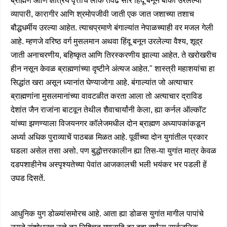
ब्राह्मण आणि क्षत्रिय वृत्तीचे लोक तेवढे सारे हिंदू बनून बाकी उरलेल्या
व्यापारी, कारागीर आणि श्रमोपजीवी जाती एक जात जशाच्या तशाच
बौद्धधर्मीय उरल्या आहेत. त्याचप्रमाणे बंगाल्यांत नेपाळच्याही वर मजल गेली
आहे. म्हणजे वरिष्ठ वर्ग मुसलमान अथवा हिंदू बनून उरलेल्या वैश्य, शूद्र
जाती अनाचरणीय, बहिष्कृत आणि तिरस्करणीय झाल्या आहेत. ते खरोखरीच
हीन नसून केवळ ब्राह्मणांच्या दृष्टीने अंत्यज आहेत." शास्त्री महाशयांचा हा
सिद्धांत खरा असून ध्यानांत घेण्याजोगा आहे. बंगाल्यांत जो अत्याचार
ब्राह्मणांना मुसलमानांच्या वावटळीत करता आला तो अत्याचार द्राविड
देशांत जैन राजांना बाटवून तेथील शैवाचार्यांनी केला, ह्या कर्नल ऑल्कॉट
यांच्या झणण्याला विजयनगर कॉलेजमधील दोन ब्राह्मण अध्यापकांकडून
अर्ध्या अधिक पुराव्याचें पाठबळ मिळत आहे. पूर्वीच्या दोन युगांतील प्रकार
घडला असेल तसा असो. पण बुद्धोत्तरकालीन ह्या तिस-या युगांत मात्र केवळ
दडपशाहीनेच अस्पृश्यतेच्या पेवांत आजकालची भली भयंकर भर पडली हें
उघड दिसतें.
आधुनिक युग डोळ्यांसमोरच आहे. आता ह्या डोळस युगांत मागील पापांचे