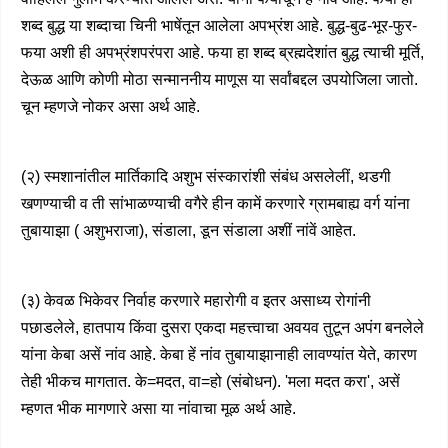
शब्द बुद्ध या शब्दाचा चिनी भाषेंतून आलेला अपभ्रंश आहे. बुद्ध-बुढ-भूर-फुर-
फया अशी ही अपभ्रंशपरंपरा आहे. फया हा शब्द ब्रह्मदेशांत बुद्ध त्याची मूर्ति,
देऊळ आणि कोणी मोठा सन्माननीय माणूस या सर्वांबद्दल उपयोजिला जातो.
चून म्हणजे नोकर असा अर्थ आहे.
(२) स्मशानांतील मार्तिकादि अशुभ संस्कारांशी संबंध असलेलीं, थडगी
खणण्याची व ती सांभाळण्याची वगैरे हीन कामें करणारे ग्रामबाह्य वर्ग यांना
तुबायाझा ( अशुभराजा), संडाला, डून संडाला अशीं नांवें आहेत.
(३) केवळ भिकेवर निर्वाह करणारे महारोगी व इतर असाध्य रोगांनी
पछाडलेले, हातपाय किंवा दुसरा एकदा महत्त्वाचा अवयव तुटून अपंग बनलेले
यांना केबा असें नांव आहे. केबा हें नांव तुबायाझानाही लावण्यांत येते, कारण
तेही भीकच मागतात. के=मदत, वा=हो (संबोधन). 'मला मदत करा', असें
म्हणत भीक मागणारे असा या नांवाचा मूळ अर्थ आहे.