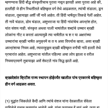
म्हणण्यास हिंदी बौद्ध संस्कृतीचाच पुरावा नसून इतरही असा पुरावा आहे की,
हल्लीही जे हीन स्थितींतले बहिष्कृत वर्ग तेथे आढळतात, त्यांची संडाला, डून
संडाला, तुबायाझा अशीं जीं नावें आहेत. ती हिंदी भाषेंतून तिकडे गेलीं आहेत.
ती नावें चंडाल, डोम चंडाल, अशुभराजा या हिंदी नांवांचेच अपभ्रंश होत,
यांत संशय नाही. संस्कृत अथवा पाली भाषांतील शब्दांचे उच्चार ब्रह्मी
लोकांना नीट व करतां आल्यामुळें त्या भाषेंतील च श र या अक्षरांच्या
उच्चारांचा ब्रह्मी भाषेंत अनुक्रमें स त य असा विपर्यास व्हावा, असा ब्रह्मी
अपभ्रंशाचा नियम आहे, त्यावरहुकूम ब्रह्मी बहिष्कृत वर्गांची नांवें हल्ली तेथे
प्रचारांत आहेत. अशुभराजा यांतील पहिल्या अचा लोप झाला व वरील
नियमाप्रमाणे तुबायाझा असें शेवटलें नांव सिद्ध झालें आहे.
ब्रह्मदेशांत ब्रिटीश राज्य स्थापन होईपर्यंत खालील पांच प्रकारचे बहिष्कृत
हीन वर्ग आढळत असत.
(१) युद्धांत जिंकलेले कैदी आणि त्यांचे वंशज यांना देवळातील सेवेला
वाहिलेले गुलाम करण्यांत आलेलें असे. यांना फयाचून हें नावं आहे. फया हा