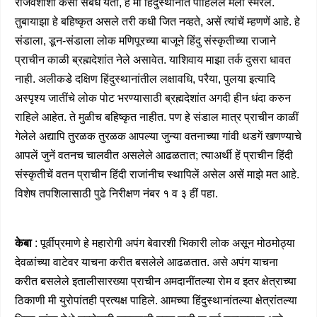
राजवंशाशीं कसा संबंध येतो, हें मी हिंदुस्थानांत पाहिलेलें मला स्मरलें.
तुबायाझा हे बहिष्कृत असले तरी कधी जित नव्हते, असें त्यांचें म्हणणें आहे. हे
संडाला, डून-संडाला लोक मणिपूरच्या बाजूने हिंदु संस्कृतीच्या राजाने
प्राचीन काळी ब्रह्मदेशांत नेले असावेत. याशिवाय माझा तर्क दुसरा धावत
नाही. अलीकडे दक्षिण हिंदुस्थानांतील लक्षावधि, परैया, पुलया इत्यादि
अस्पृश्य जातींचे लोक पोट भरण्यासाठी ब्रह्मदेशांत अगदी हीन धंदा करुन
राहिले आहेत. ते मुळीच बहिष्कृत नाहीत. पण हे संडाल मात्र प्राचीन काळीं
गेलेले अद्यापि तुरळक तुरळक आपल्या जुन्या वतनाच्या गांवी थडगें खणण्याचे
आपलें जुनें वतनच चालवीत असलेले आढळतात; त्याअर्थी हें प्राचीन हिंदी
संस्कृतीचें वतन प्राचीन हिंदी राजांनीच स्थापिलें असेल असें माझे मत आहे.
विशेष तपशिलासाठी पुढे निरीक्षण नंबर १ व ३ हीं पहा.
केबा
: पूर्वीप्रमाणे हे महारोगी अपंग बेवारशी भिकारी लोक असून मोठमोठ्या
देवळांच्या वाटेवर याचना करीत बसलेले आढळतात. असे अपंग याचना
करीत बसलेले इतालीसारख्या प्राचीन अमदानींतल्या रोम व इतर क्षेत्राच्या
ठिकाणी मी युरोपांतही प्रत्यक्ष पाहिले. आमच्या हिंदुस्थानांतल्या क्षेत्रांतल्या