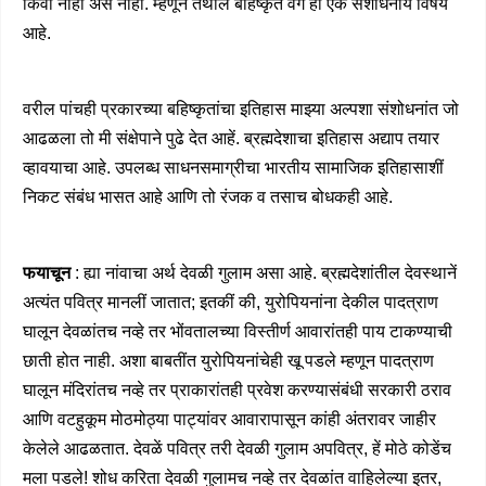
किंवा नाही असें नांही. म्हणून तेथील बहिष्कृत वर्ग हा एक संशोधनीय विषय
आहे.
वरील पांचही प्रकारच्या बहिष्कृतांचा इतिहास माझ्या अल्पशा संशोधनांत जो
आढळला तो मी संक्षेपाने पुढे देत आहें. ब्रह्मदेशाचा इतिहास अद्याप तयार
व्हावयाचा आहे. उपलब्ध साधनसमाग्रीचा भारतीय सामाजिक इतिहासाशीं
निकट संबंध भासत आहे आणि तो रंजक व तसाच बोधकही आहे.
फयाचून
: ह्या नांवाचा अर्थ देवळी गुलाम असा आहे. ब्रह्मदेशांतील देवस्थानें
अत्यंत पवित्र मानलीं जातात; इतकीं की, युरोपियनांना देकील पादत्राण
घालून देवळांतच नव्हे तर भोंवतालच्या विस्तीर्ण आवारांतही पाय टाकण्याची
छाती होत नाही. अशा बाबतींत युरोपियनांचेही खू पडले म्हणून पादत्राण
घालून मंदिरांतच नव्हे तर प्राकारांतही प्रवेश करण्यासंबंधी सरकारी ठराव
आणि वटहुकूम मोठमोठ्या पाट्यांवर आवारापासून कांही अंतरावर जाहीर
केलेले आढळतात. देवळें पवित्र तरी देवळी गुलाम अपवित्र, हें मोठे कोडेंच
मला पडले! शोध करिता देवळी गुलामच नव्हे तर देवळांत वाहिलेल्या इतर,