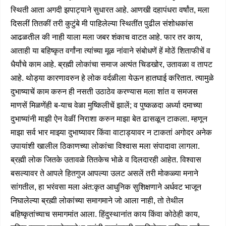
स्थिती आता अगदी झपाट्याने सुधारत आहे. आणखी दहापंधरा वर्षांत, मला
दिसलीं तितकीं तरी कुटुंबे मी पाहिलेल्या स्थितींत पुढील संशोधकांस
आढळतील की नाही याला मला जबर शंकाच वाटत आहे. फार तर काय,
आताही या बहिष्कृत वर्गांना त्यांच्या मूळ नांवाने संबोधणें हें मोठें शिताफीचें व
धैर्यांचे काम आहे. ब्रह्मी लोकांचा समाज अत्यंत चिडखोर, उतावळा व तापट
आहे. थोड्या कारणावरुन हे लोक वर्दळीला येऊन हातघाई करितात. त्यामुळे
दुभाष्याचें काम करुन ही नसती उठाठेव करण्यास मला शांत व समजस
माणसें मिळणेंही ब-याच वेळा मुष्किलीचें झालें; व पुष्कळदा अर्ध्या दमाच्या
दुभाष्यांनी माझी ऐन वेळीं निराशा करुन माझा बेत ढासळून टाकला. म्हणून
माझा सर्व भार माझ्या दुभाष्यावर किंवा वाटाड्यावर न टाकतां अगोदर अनेक
उपायांशी खालील ठिकाणच्या लोकांचा विश्वास मला संपादावा लागला.
ब्रह्मी लोक जितके उतावळे तितकेच भोळे व दिलदारही आहेत. विश्वास
बसल्यावर ते आपले हितगुज आपल्या उलट असलें तरी मोकळ्या मनाने
सांगतील, हा भरंवसा मला अंत:कृत आधुनिक सुशिक्षणाने अर्धवट भाजून
निघालेल्या ब्रह्मी लोकांच्या समागमाने जो आला नाही, तो तेथील
बहिष्कृतांच्याच समागमांत आला. हिंदुस्थानांत काय किंवा कोठेही काय,