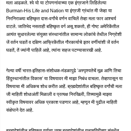
मला आढळले. श्वे यो या टोपणनांवाच्या एक इंग्रजाने लिहिलेल्या
Burman-His Life and Nation या इंग्रजी ग्रंथांत मी जेव्हा या
निरनिराळ्या बहिष्कृत दास-वर्गांचे वर्णन वाचिलें तेव्हा मला फार आश्चर्य
वाटले. जातिभेद नसताही बहिष्कृत वर्ग असू शकतो, ही गोष्ट अमेरिकेंतील
अत्यंत सुधारलेल्या संयुक्त संस्थानांतील सामान्य लोकांचे तेथील निग्रोशी
जें वर्तन घडतें व दक्षिण आफ्रिकेंतील गौरकार्याचे इतर वर्णीयांशी जें वर्तन
घडतें, तें ज्यांनी पाहिलें आहे, त्यांना सहज पटण्यासारखी आहे.
गेल्या वर्षी भारत-इतिहास-संशोधक-मंडळापुढे 'अस्पृश्यतेचें मूळ आणि तिचा
हिंदुस्थानांतील विकास' या विषयावर मी माझा निबंध वाचला. तेव्हापासून या
विषयाचा मी अधिकच शोध करीत आहें. ब्रह्मदेशांतील बहिष्कृत वर्गांची मला
जी माहिती शोधाअंतीं मिळाली व प्रत्यक्ष निरखिली, तिच्यामुळें माझ्या
स्वीकृत विषयावर अधिक प्रकाश पडणार आहे, म्हणून मी पुढील माहिती
संक्षेपाने देत आहे.
ब्रह्मदेशांतील बहिष्कृत वर्गाचा उगम ब्रह्मदेशांतील गुलामगिरीच्या संस्थेंत