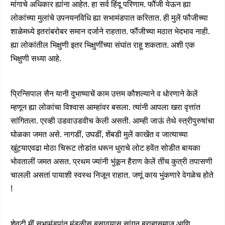
मांगाचे अधिकार ह्यांना आहेत. हा सर्व हिंदू परिणाम. फौंजी येऊन ह्या
लोकांच्या मुलांचे उपनयनविधि ह्या सभामंडपात करितात. ही मुलें फौजीच्या
शाळेमध्ये इतरांबरोबर समान दर्जाने राहतात. फौंजीच्या मठात भेदभाव नाही.
ह्या लोकांतील भिक्षुणी इतर भिक्षुणींच्या संघांत राहू शकतात. अशी एक
भिक्षुणी सध्या आहे.
प्रिन्सिपाल सैन यानी दुभाष्याचें काम उत्तम कौशल्याने व धोरणाने केलें
म्हणून ह्या लोकांचा विश्वास आम्हांवर बसला. त्यांनी आपला खरा वृत्तांत
सांगितला. एरव्ही उडवाउडवीच केली असती. आम्ही जाऊं तेथे स्त्रीपुरुषांचा
घोळका जमत असे. नागडीं, उघडीं, शेंबडी मुलें काखेंत व जात्याच्या
खुंट्याएवढा मोठा चिरूट तोडांत धरून धुराचे लोट हवेंत सोडीत बायका
भोवतालीं जमत असत. प्रथम ज्यांनी भुंकून हैराण केलें तींच कुत्री तपासणी
चालली असतां पायाशी स्वस्थ निजून राहात. जणूं काय भुंकणारे वेगळेच होते
!
शेवटी मीं सभामंडपांत मंडळीस बसावयास सांगून ब्राह्मसमाज आणि