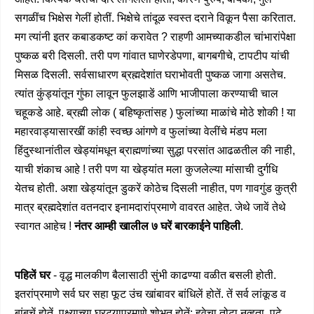
सगळींच भिक्षेस गेलीं होतीं. भिक्षेचे तांदूळ स्वस्त दराने विकून पैसा करितात.
मग त्यांनी इतर कबाडकष्ट कां करावेत ? राहणी आमच्याकडील चांभारांपेक्षा
पुष्कळ बरी दिसली. तरी पण गांवात घाणेरडेपणा, बागबगीचे, टापटीप यांची
मिसळ दिसली. सर्वसाधारण ब्रह्मदेशांत घराभोवती पुष्कळ जागा असतेच.
त्यांत कुंड्यांतून गुंफा लावून फुलझाडें आणि भाजीपाला करण्याची चाल
चहूकडे आहे. ब्रह्मी लोक ( बहिष्कृतांसह ) फुलांच्या माळांचे मोठे शोकी ! या
महारवाड्यासारखीं कांही स्वच्छ आंगणे व फुलांच्या वेलींचे मंडप मला
हिंदुस्थानांतील खेड्यांमधून ब्राह्मणांच्या सुद्धा परसांत आढळतील की नाही,
याची शंकाच आहे ! तरी पण या खेड्यांत मला कुजलेल्या मांसाची दुर्गधि
येतच होती. अशा खेड्यांतून डुकरें कोठेच दिसली नाहीत, पण गावगुंड कुत्री
मात्र ब्रह्मदेशांत वतनदार इनामदारांप्रमाणे वावरत आहेत. जेथे जावें तेथे
स्वागत आहेच !
नंतर आम्ही खालील ७ घरें बारकाईने पाहिली
.
पहिलें घर
- वृद्ध मालकीण बैलासाठी सुंभी काढण्या वळीत बसली होती.
इतरांप्रमाणे सर्व घर सहा फूट उंच खांबावर बांधिलें होतें. तें सर्व लांकूड व
बांबूचें होतें. पक्ष्याच्या घरट्याप्रमाणे शोभत होतें; हवेचा तोटा नव्हता. पुढे