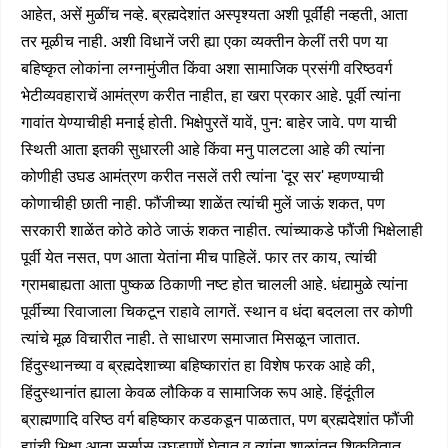
आहेत, असें मुळींच नव्हे. ब्रह्मदेशांत अस्पृश्यता अशी पूर्वींही नव्हती, आता
तर मूळीच नाही. अशी विधानें जरी ह्या एका व्यक्तीन केलीं तरी पण या
बहिष्कृत लोकांना लग्नामुंजीत किंवा अशा सामाजिक प्रसंगी वरिष्ठवर्ग
भेटीव्यवहाराचें आमंत्रण करीत नाहीत, हा खरा प्रकार आहे. पूर्वी त्यांना
गावांत येण्याचीही मनाई होती. भिक्षेपुरतें यावें, पुन: बाहेर जावे. पण याची
स्थिती आता इतकी सुधारली आहे किंवा मनु पालटला आहे की त्यांना
कोणीही उघड आमंत्रण करीत नसलें तरी त्यांना 'दूर सर' म्हणण्याची
कोणाचीही छाती नाही. फौंजीच्या शाळेंत त्यांची मुलें जाऊं शकत, पण
सरकारी शाळेंत कोठे कोठे जाऊं शकत नाहीत. त्यांच्याकडे फौंजी भिक्षेलाही
पूर्वी येत नसत, पण आता येतांना मीच पाहिलें. फार तर काय, त्यांची
ग्रामबाह्यता आता पुष्कळ ठिकाणी नष्ट होत चालली आहे. धंद्यामुळे त्यांना
पूर्वीच्या रिवाजाला चिकटून राहावे लागतें. स्थान व धंदा बदलला तर कोणी
त्यांचे मूळ विचारीत नाही. ते साधारण समाजात मिसळून जातात.
हिंदुस्थानच्या व ब्रह्मदेशाच्या बहिष्कारांत हा विशेष फरक आहे की,
हिंदुस्थानांत ह्याला केवळ लौकिक व सामाजिक रूप आहे. हिंदूंतील
ब्राह्मणादि वरिष्ठ वर्ग बहिष्कार कडकडून पाळतात, पण ब्रह्मदेशांत फौंजी
ह्यांची भिक्षा आता सर्सास उघडपणें घेतात व त्यांना शाळांतून शिकवितात.