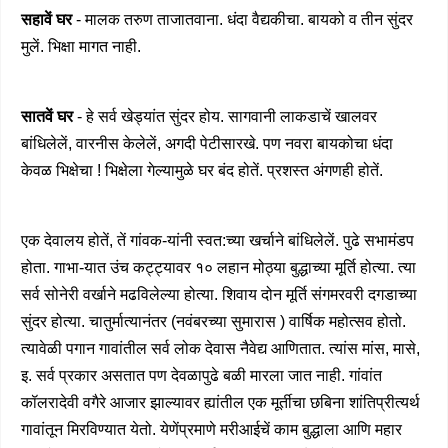
सहावें घर
- मालक तरुण ताजातवाना. धंदा वैद्यकीचा. बायको व तीन सुंदर
मुलें. भिक्षा मागत नाही.
सातवें घर
- हे सर्व खेड्यांत सुंदर होय. सागवानी लाकडाचें खालवर
बांधिलेलें, वारनीस केलेलें, अगदी पेटीसारखे. पण नवरा बायकोचा धंदा
केवळ भिक्षेचा ! भिक्षेला गेल्यामुळे घर बंद होतें. प्रशस्त अंगणही होतें.
एक देवालय होतें, तें गांवक-यांनी स्वत:च्या खर्चाने बांधिलेलें. पुढे सभामंडप
होता. गाभा-यात उंच कट्ट्यावर १० लहान मोठ्या बुद्धाच्या मूर्ति होत्या. त्या
सर्व सोनेरी वर्खाने मढविलेल्या होत्या. शिवाय दोन मूर्ति संगमरवरी दगडाच्या
सुंदर होत्या. चातुर्मात्यानंतर (नवंबरच्या सुमारास ) वार्षिक महोत्सव होतो.
त्यावेळी पगान गावांतील सर्व लोक देवास नैवेद्य आणितात. त्यांस मांस, मासे,
इ. सर्व प्रकार असतात पण देवळापुढे बळी मारला जात नाही. गांवांत
कॉलरादेवी वगैरे आजार झाल्यावर ह्यांतील एक मूर्तीचा छबिना शांतिप्रीत्यर्थ
गावांतून मिरविण्यात येतो. येणेंप्रमाणे मरीआईचें काम बुद्धाला आणि महार