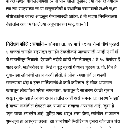
वरिष्ठ म्हणून गाजलेल्यापेक्षा त्यांनी पायांखाली तुडविलेल्या कनिष्ठ वर्गांतच
त्या त्या राष्ट्रांच्या ख-या माणुसकीचीं व स्थानिक स्वभावाची लक्षणे सूक्ष्म
संशोधकांना जास्त आढळून येण्यासारखी आहेत. हें मी माझ्या निरनिराळ्या
देशांतील आजन्म घेतलेल्या अनुभवावरुन म्हणूं शकतो !
निरीक्षण पहिलें : सगाईन
– सोमवार ता. १४ मार्च १९२७ रोजी चौथे प्रहरीं
४ वाजतां सगाईन शहरांतून सगाईन टेकडीकडे जाण्यासाठी आम्ही उं मॉं मॉं
चे मोटारींतून निघालो. ऐरावती नदीचे कांठी मंडालेपासून ८ ते १० मैलांवर हें
शहर आहे. माझेबरोबर रा. भिडे व वृद्ध ब्रह्मी पेन्शनर गृहस्थ उ. पो. विन हे
तुबायाझा लोकांची लहान वस्ती होती. हे लोक स्मशानांतील थडगीं
खणण्याचा धंदा व इतर मार्तिकासंबंधी कामें करितात. हे लोक आपणास
फयाचून लोकापेक्षा श्रेष्ठ समजतात. फयाचून हे साधारण देवळी गुलाम
असून तुबायाझा हे आपण राजवंशांतील आहों असें समजतात; कारण 'याझा'
हें यांच्या नांवांतील शेवटलें पद 'राजा' या शब्दाचा अपभ्रंश आहे. 'तुबा' हे
'शुभ' याचा अपभ्रंश आहे. पूर्वीहा शब्द अशुभ असा होता, त्यांतील अ जाऊन
शुभ-तुबा हा अपभ्रंश उरला. ह्या राजवंशाने भिक्षेशिवाय दुसरा कोणताच धंदा