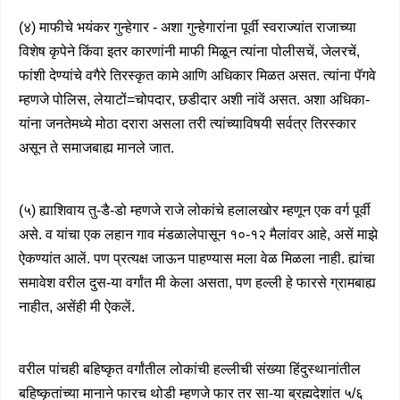
(४) माफीचे भयंकर गुन्हेगार - अशा गुन्हेगारांना पूर्वी स्वराज्यांत राजाच्या
विशेष कृपेने किंवा इतर कारणांनी माफी मिळून त्यांना पोलीसचें, जेलरचें,
फांशी देण्यांचे वगैरे तिरस्कृत कामे आणि अधिकार मिळत असत. त्यांना पॅगवे
म्हणजे पोलिस, लेयाटों=चोपदार, छडीदार अशी नांवें असत. अशा अधिका-
यांना जनतेमध्ये मोठा दरारा असला तरी त्यांच्याविषयी सर्वत्र तिरस्कार
असून ते समाजबाह्य मानले जात.
(५) ह्याशिवाय तु-डै-डो म्हणजे राजे लोकांचे हलालखोर म्हणून एक वर्ग पूर्वी
असे. व यांचा एक लहान गाव मंडळालेपासून १०-१२ मैलांवर आहे, असें माझे
ऐकण्यांत आलें. पण प्रत्यक्ष जाऊन पाहण्यास मला वेळ मिळला नाही. ह्यांचा
समावेश वरील दुस-या वर्गांत मी केला असता, पण हल्ली हे फारसे ग्रामबाह्य
नाहीत, असेंही मी ऐकलें.
वरील पांचही बहिष्कृत वर्गांतील लोकांची हल्लीची संख्या हिंदुस्थानांतील
बहिष्कृतांच्या मानाने फारच थोडी म्हणजे फार तर सा-या ब्रह्मदेशांत ५/६