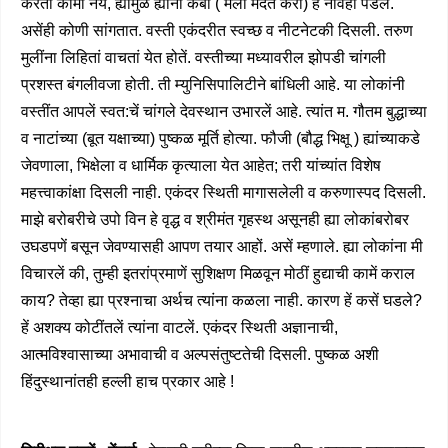
करतां कामा नये, ह्यामुळें ह्यांना केबा ( मला मदत करा) हें नांवही पडलें.
असेंही कोणी सांगतात. वस्ती एकंदरीत स्वच्छ व नीटनेटकी दिसली. तरुण
मुलींना लिहितां वाचतां येत होतें. वस्तीच्या मध्यावरील झोपडी चांगली
प्रशस्त बंगलीवजा होती. ती म्युनिसिपालिटीने बांधिली आहे. या लोकांनी
वस्तींत आपलें स्वत:चें चांगले देवस्थान उभारलें आहे. त्यांत म. गौतम बुद्धाच्या
व नाटांच्या (बूत यक्षाच्या) पुष्कळ मूर्ति होत्या. फौजी (बौद्ध भिक्षू ) ह्यांच्याकडे
जेवणाला, भिक्षेला व धार्मिक कृत्याला येत आहेत; तरी यांच्यांत विशेष
महत्त्वाकांक्षा दिसली नाही. एकंदर स्थिती मागासलेली व करुणास्पद दिसली.
माझे बरोबरीचे उपो विन हे वृद्ध व श्रीमंत गृहस्थ असूनही ह्या लोकांबरोबर
उघडपणें बसून जेवण्यासही आपण तयार आहों. असें म्हणाले. ह्या लोकांना मी
विचारलें की, तुम्ही इतरांप्रमाणें सुशिक्षण मिळवून मोठीं हुद्याची कामें कराल
काय? तेव्हा ह्या प्रश्नाचा अर्थच त्यांना कळला नाही. कारण हें कसें घडले?
हें अशक्य कोटींतलें त्यांना वाटलें. एकंदर स्थिती अज्ञानाची,
आत्मविश्वासाच्या अभावाची व अल्पसंतुष्टतेची दिसली. पुष्कळ अशी
हिंदुस्थानांतही हल्ली हाच प्रकार आहे !