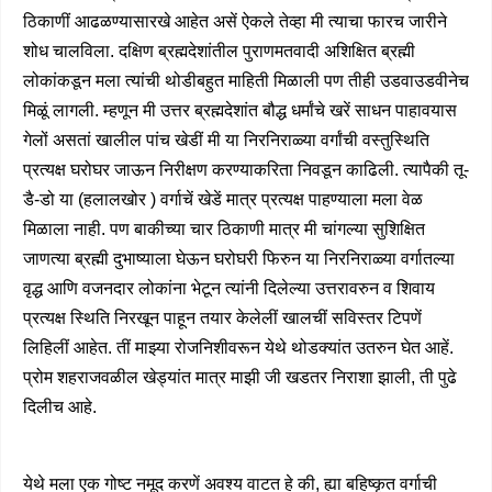
ठिकाणीं आढळण्यासारखे आहेत असें ऐकले तेव्हा मी त्याचा फारच जारीने
शोध चालविला. दक्षिण ब्रह्मदेशांतील पुराणमतवादी अशिक्षित ब्रह्मी
लोकांकडून मला त्यांची थोडीबहुत माहिती मिळाली पण तीही उडवाउडवीनेच
मिळूं लागली. म्हणून मी उत्तर ब्रह्मदेशांत बौद्ध धर्मांचे खरें साधन पाहावयास
गेलों असतां खालील पांच खेडीं मी या निरनिराळ्या वर्गांची वस्तुस्थिति
प्रत्यक्ष घरोघर जाऊन निरीक्षण करण्याकरिता निवडून काढिली. त्यापैकी तू-
डै-डो या (हलालखोर ) वर्गाचें खेडें मात्र प्रत्यक्ष पाहण्याला मला वेळ
मिळाला नाही. पण बाकीच्या चार ठिकाणी मात्र मी चांगल्या सुशिक्षित
जाणत्या ब्रह्मी दुभाष्याला घेऊन घरोघरी फिरुन या निरनिराळ्या वर्गातल्या
वृद्ध आणि वजनदार लोकांना भेटून त्यांनी दिलेल्या उत्तरावरुन व शिवाय
प्रत्यक्ष स्थिति निरखून पाहून तयार केलेलीं खालचीं सविस्तर टिपणें
लिहिलीं आहेत. तीं माझ्या रोजनिशीवरून येथे थोडक्यांत उतरुन घेत आहें.
प्रोम शहराजवळील खेड्यांत मात्र माझी जी खडतर निराशा झाली, ती पुढे
दिलीच आहे.
येथे मला एक गोष्ट नमूद करणें अवश्य वाटत हे की, ह्या बहिष्कृत वर्गाची