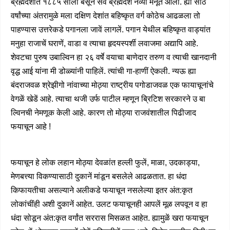
ब्रह्मदेशांत १८८५ साली बसून सर्व ब्रह्मदेश नव्या मनूंत आला. ह्या साठ
वर्षांच्या अंतरामुळे मला दक्षिण देशांत बहिष्कृत वर्ग कोठेच आढळला तो
पाहण्यास उत्तरेकडे पगानला जावें लागलें. पगान येथील बहिष्कृत वाड्यांत
मनुहा राजाचें घराणें, वाडा व त्याचा हृदयस्पर्शी लवाजमा अद्यापि आहे.
शेवटचा पुरुष उबाल्विन हा २६ वर्षे वयाचा बाणेदार तरुण व त्याची खानदानी
वृद्ध आई यांना मी डोळ्यांनी पाहिलें. त्यांची गा-हाणीं ऐकली. न्यऊ ह्या
बंदराजवळ श्रेझीगो नांवाच्या मोठ्या राष्ट्रीय पगोडाजवळ एक फायाचूनांचे
वेगळें खेडें आहे. त्याचा थजी उर्फ पाटील म्हणून ब्रिटिश सरकारने उ बा
ल्विनची नेमणूक केली आहे. कारण तो मोठ्या राजवंशातील पिढीजाद
फयाचून आहे !
फयाचून हे लोक लहान मोठ्या देवळांत हल्ली फुलें, माळा, उदकाड्या,
मेणबत्त्या विकण्यासाठी दुकानें मांडून बसलेले आढळतात. हा धंदा
किफायतीचा असल्याने अलीकडे फयाचून नसलेल्या इतर अंत:कृत
लोकांचींही अशी दुकानें आहेत. उलट फयाचूनही आपलें मूळ लपवून व हा
धंदा सोडून अंत:कृत वर्गांत सररास मिसळत आहेत. ह्यामुळें खरा फयाचून