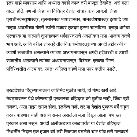
इतर माझे व्यवसाय आणि अभ्यास कांही काळ तरी बाजूस ठेवावेत, असे मला
वाटत होतें. पण मी जेव्हा या विचित्र देशांत संचार करु लागलों, तेव्हा
प्राचीनवस्तुशास्त्र, तुलनास्मक भाषाशास्त्र, मानववंशशास्त्र इत्यादि ज्या
माझ्या आवडीच्या गोष्टी त्यांनी मजवर एकदम हल्ला चालविला. ब्राह्म धर्माचा
प्रचारक या नात्याने तुलनात्मक धर्मशास्त्राचे अवलोकन मला आजन्म करणें
भाग आहे. आणि वरील शास्त्रें तौलनिक धर्मशास्त्राच्या अगदी हद्दीवरची व
त्याशीं सजातीय असल्याने त्यांच्या अध्ययनापासून अगदी हद्दीवरची व त्याशी
सजातीय असल्याने त्यांच्या अध्ययनापासून, विशेषत: इतक्या भिन्न
परिस्थितींत आल्यावर, स्वतः अलिप्त राहणें मला फार कठीण पडलें.
ब्रह्मदेशांत हिंदुस्थानांतला जातिभेद मुळीच नाही, ही गोष्ट खरी आहे.
तेवढ्यावरुन येथे कोणत्याही प्रकारचा बहिष्कृत वर्ग मुळीच नाही, किंवा पूर्वी
नव्हता, असा माझा समज होता. इतकेंच नव्हे, तर या देशांत पुष्कळ वर्षे राहून
वरवर पाहणाराचाही असाच समज असलेला मला दिसून आला. पण खरा
प्रकार असा नसून, अगदी अलीकडच्या काळापर्यंत या देशांत बहिष्कृत
स्थितींत निदान एक हजार वर्षे तरी खितपत पडलेले चार पांच तरी मानववर्ग