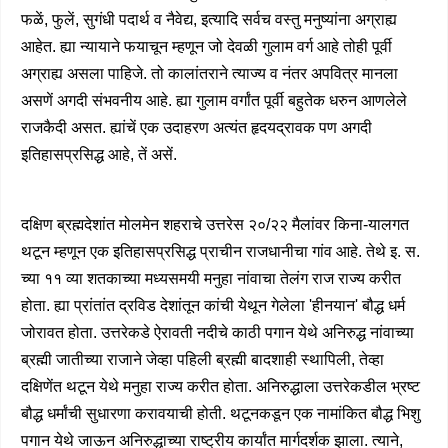
फळें, फुलें, सुगंधी पदार्थ व नैवेद्य, इत्यादि सर्वच वस्तु मनुष्यांना अग्राह्य
आहेत. ह्या न्यायाने फयाचून म्हणून जो देवळी गुलाम वर्ग आहे तोही पूर्वी
अग्राह्य असला पाहिजे. तो कालांतराने त्याज्य व नंतर अपवित्र मानला
असणें अगदी संभवनीय आहे. ह्या गुलाम वर्गांत पूर्वी बहुतेक धरुन आणलेले
राजकैदी असत. ह्यांचें एक उदाहरण अत्यंत हृदयद्रावक पण अगदी
इतिहासप्रसिद्ध आहे, तें असें.
दक्षिण ब्रह्मदेशांत मोलमेन शहराचे उत्तरेस २०/२२ मैलांवर किना-यालगत
थटून म्हणून एक इतिहासप्रसिद्ध प्राचीन राजधानीचा गांव आहे. तेथे इ. स.
च्या ११ व्या शतकाच्या मध्यसमयी मनुहा नांवाचा तेलंग राज राज्य करीत
होता. ह्या प्रांतांत द्रविड देशांतून कांची येथून गेलेला 'हीनयान' बौद्ध धर्म
जोरावत होता. उत्तरेकडे ऐरावती नदीचे काठी पगान येथे अनिरुद्ध नांवाच्या
ब्रह्मी जातीच्या राजाने जेव्हा पहिली ब्रह्मी बादशाही स्थापिली, तेव्हा
दक्षिणेंत थटून येथे मनुहा राज्य करीत होता. अनिरुद्धाला उत्तरेकडील भ्रष्ट
बौद्ध धर्मांची सुधारणा करावयाची होती. थटूनकडून एक नामांकित बौद्ध भिशु
पगान येथे जाऊन अनिरुद्धाच्या राष्ट्रीय कार्यांत मार्गदर्शक झाला. त्याने,