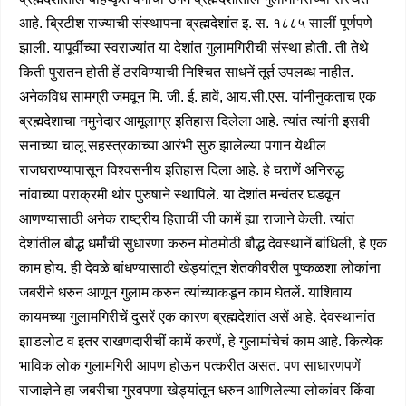
आहे. ब्रिटीश राज्याची संस्थापना ब्रह्मदेशांत इ. स. १८८५ सालीं पूर्णपणे
झाली. यापूर्वींच्या स्वराज्यांत या देशांत गुलामगिरीची संस्था होती. ती तेथे
किती पुरातन होती हें ठरविण्याची निश्चित साधनें तूर्त उपलब्ध नाहीत.
अनेकविध सामग्री जमवून मि. जी. ई. हावें, आय.सी.एस. यांनीनुकताच एक
ब्रह्मदेशाचा नमुनेदार आमूलाग्र इतिहास दिलेला आहे. त्यांत त्यांनी इसवी
सनाच्या चालू सहस्त्रकाच्या आरंभी सुरु झालेल्या पगान येथील
राजघराण्यापासून विश्वसनीय इतिहास दिला आहे. हे घराणें अनिरुद्ध
नांवाच्या पराक्रमी थोर पुरुषाने स्थापिले. या देशांत मन्वंतर घडवून
आणण्यासाठी अनेक राष्ट्रीय हिताचीं जी कामें ह्या राजाने केली. त्यांत
देशांतील बौद्ध धर्मांची सुधारणा करुन मोठमोठी बौद्ध देवस्थानें बांधिली, हे एक
काम होय. ही देवळे बांधण्यासाठी खेड्यांतून शेतकीवरील पुष्कळशा लोकांना
जबरीने धरुन आणून गुलाम करुन त्यांच्याकडून काम घेतलें. याशिवाय
कायमच्या गुलामगिरीचें दुसरें एक कारण ब्रह्मदेशांत असें आहे. देवस्थानांत
झाडलोट व इतर राखणदारीचीं कामें करणें, हे गुलामांचेचं काम आहे. कित्येक
भाविक लोक गुलामगिरी आपण होऊन पत्करीत असत. पण साधारणपणें
राजाज्ञेने हा जबरीचा गुरवपणा खेड्यांतून धरुन आणिलेल्या लोकांवर किंवा