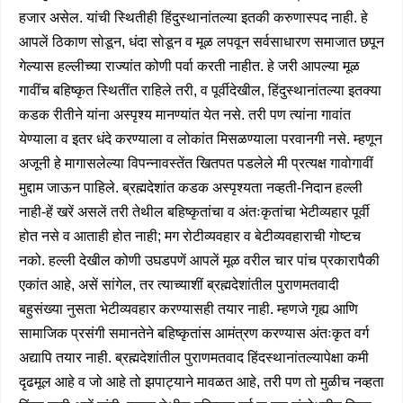
हजार असेल. यांची स्थितीही हिंदुस्थानांतल्या इतकी करुणास्पद नाही. हे
आपलें ठिकाण सोडून, धंदा सोडून व मूळ लपवून सर्वसाधारण समाजात छपून
गेल्यास हल्लीच्या राज्यांत कोणी पर्वा करती नाहीत. हे जरी आपल्या मूळ
गावींच बहिष्कृत स्थितींत राहिले तरी, व पूर्वीदेखील, हिंदुस्थानांतल्या इतक्या
कडक रीतीने यांना अस्पृश्य मानण्यांत येत नसे. तरी पण त्यांना गावांत
येण्याला व इतर धंदे करण्याला व लोकांत मिसळण्याला परवानगी नसे. म्हणून
अजूनी हे मागासलेल्या विपन्नावस्तेंत खितपत पडलेले मी प्रत्यक्ष गावोगावीं
मुद्दाम जाऊन पाहिले. ब्रह्मदेशांत कडक अस्पृश्यता नव्हती-निदान हल्ली
नाही-हें खरें असलें तरी तेथील बहिष्कृतांचा व अंतःकृतांचा भेटीव्यहार पूर्वी
होत नसे व आताही होत नाही; मग रोटीव्यवहार व बेटीव्यवहाराची गोष्टच
नको. हल्ली देखील कोणी उघडपणें आपलें मूळ वरील चार पांच प्रकारापैकी
एकांत आहे, असें सांगेल, तर त्याच्याशीं ब्रह्मदेशांतील पुराणमतवादी
बहुसंख्या नुसता भेटीव्यवहार करण्यासही तयार नाही. म्हणजे गृह्य आणि
सामाजिक प्रसंगी समानतेने बहिष्कृतांस आमंत्रण करण्यास अंतःकृत वर्ग
अद्यापि तयार नाही. ब्रह्मदेशांतील पुराणमतवाद हिंदस्थानांतल्यापेक्षा कमी
दृढमूल आहे व जो आहे तो झपाट्याने मावळत आहे, तरी पण तो मुळीच नव्हता