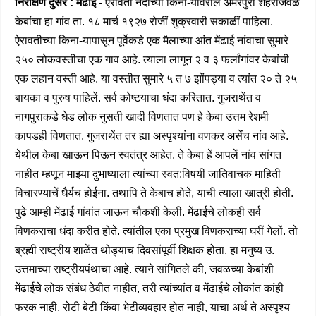
निरीक्षण दुसरें : मेंढाई
- ऐरावती नदीच्या किना-यावरील अमरपुरा शहराजवळ
केबांचा हा गांव ता. १८ मार्च १९२७ रोजीं शुक्रवारी सकाळीं पाहिला.
ऐरावतीच्या किना-यापासून पूर्वेकडे एक मैलाच्या आंत मेंढाई नांवाचा सुमारे
२५० लोकवस्तीचा एक गाव आहे. त्याला लागून २ व ३ फर्लांगांवर केबांची
एक लहान वस्ती आहे. या वस्तीत सुमारे ५ त ७ झोंपड्या व त्यांत २० ते २५
बायका व पुरुष पाहिलें. सर्व कोष्टयाचा धंदा करितात. गुजराथेंत व
नागपुराकडे धेड लोक नुसती खादी विणतात पण हे केबा उत्तम रेशमी
कापडही विणतात. गुजराथेंत तर ह्या अस्पृश्यांना वणकर असेंच नांव आहे.
येथील केबा खाऊन पिऊन स्वतंत्र आहेत. ते केबा हें आपलें नांव सांगत
नाहीत म्हणून माझ्या दुभाष्याला त्यांच्या स्वत:विषयीं जातिवाचक माहिती
विचारण्याचें धैर्यच होईना. तथापि ते केबाच होते, याची त्याला खात्री होती.
पुढे आम्ही मेंढाई गांवांत जाऊन चौकशी केली. मेंढाईचे लोकही सर्व
विणकराचा धंदा करीत होते. त्यांतील एका प्रमुख विणकराच्या घरीं गेलों. तो
ब्रह्मी राष्ट्रीय शाळेंत थोड्याच दिवसांपूर्वी शिक्षक होता. हा मनुष्य उ.
उत्तमाच्या राष्ट्रीयपंथाचा आहे. त्याने सांगितले की, जवळच्या केबांशी
मेंढाईचे लोक संबंध ठेवीत नाहीत, तरी त्यांच्यांत व मेंढाईचे लोकांत कांही
फरक नाही. रोटी बेटी किंवा भेटीव्यवहार होत नाही, याचा अर्थ ते अस्पृश्य