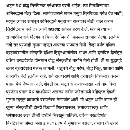
थटून येथे बौद्ध त्रिपिटक ग्रंथाच्या प्रती आहेत, त्या मिळविण्याचा
अनिरुद्धास मंत्र दिला. सामोपचाराने मागन मनुहा त्रिपिटक ग्रंथ देत नाही;
म्हणून त्यावर रागावून अनिरुद्धाने मनुहाच्या राज्यावर मोठी चाल करुन
त्रिपिटकच नव्हे तर त्याचें अक्षरश: सर्वस्व हरण केलें. म्हणजे त्याच्या
राज्यांतील सर्व मौल्यवान चिजा ऐनजिनशी आपल्या राज्यांत नेल्या, इतकेंच
नव्हे तर प्रजाही गुलाम म्हणून आपल्या राज्यांत नेली. तेव्हा पर्यंत दक्षिण
ब्रह्यादेशांतील संस्कृति दक्षिण हिंदुस्थानांतील आंध्र आणि द्राविड देशांतून
दक्षिण ब्रह्मदेशांत हीनयान बौद्ध संस्कृतीचे मार्गाने गेली होती. ती या युद्धापुढे
उत्तर ब्रह्मदेशांत पसरू लागली. थटूनचे बौद्ध ग्रंथ, बौद्ध भिक्षू, आचार्य आणि
कारागीर नेले इतकेंच नव्हे, सर्व राजघराणें आणि दरबारही गिरफदार करुन
पगान येथे नेण्यांत आलें. शेवटी त्या थटून राजघराण्यासह सर्व नामांकित
प्रजेला पगान येथे बांधलेल्या असंख्य नवीन पगोडांमध्ये बहिष्कृत देवळी
गुलाम म्हणून कायमचे वंशपरंपरा नेमण्यांत आलें. मी थटून आणि पगान हीं
जुन्या संस्कृतीची दोन्ही ठिकाणें शिल्पशास्त्र, समाजशास्त्र आणि
धर्मशास्त्र अशा तीन्ही दृष्टीने निरखून पाहिली. दक्षिण ब्रह्मदेशांत
ब्रिटिशांचा अंमल जसा इ.स. १८२५ चे सुमारास बसला, तसाच तो उत्तर