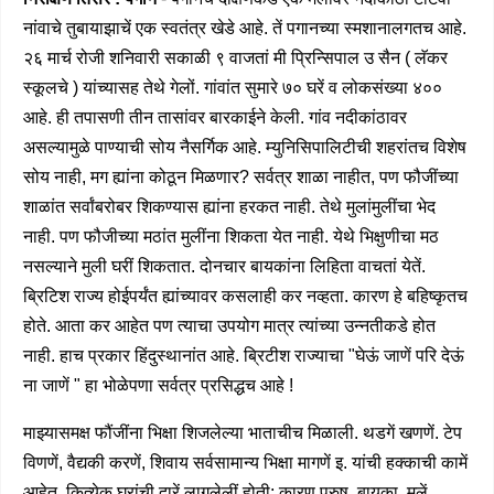
नांवाचे तुबायाझाचें एक स्वतंत्र खेडे आहे. तें पगानच्या स्मशानालगतच आहे.
२६ मार्च रोजी शनिवारी सकाळी ९ वाजतां मी प्रिन्सिपाल उ सैन ( लॅकर
स्कूलचे ) यांच्यासह तेथे गेलों. गांवांत सुमारे ७० घरें व लोकसंख्या ४००
आहे. ही तपासणी तीन तासांवर बारकाईने केली. गांव नदीकांठावर
असल्यामुळे पाण्याची सोय नैसर्गिक आहे. म्युनिसिपालिटीची शहरांतच विशेष
सोय नाही, मग ह्यांना कोठून मिळणार? सर्वत्र शाळा नाहीत, पण फौजींच्या
शाळांत सर्वांबरोबर शिकण्यास ह्यांना हरकत नाही. तेथे मुलांमुलींचा भेद
नाही. पण फौजीच्या मठांत मुलींना शिकता येत नाही. येथे भिक्षुणीचा मठ
नसल्याने मुली घरीं शिकतात. दोनचार बायकांना लिहिता वाचतां येतें.
ब्रिटिश राज्य होईपर्यंत ह्यांच्यावर कसलाही कर नव्हता. कारण हे बहिष्कृतच
होते. आता कर आहेत पण त्याचा उपयोग मात्र त्यांच्या उन्नतीकडे होत
नाही. हाच प्रकार हिंदुस्थानांत आहे. ब्रिटीश राज्याचा "घेऊं जाणें परि देऊं
ना जाणें " हा भोळेपणा सर्वत्र प्रसिद्धच आहे !
माझ्यासमक्ष फौंजींना भिक्षा शिजलेल्या भाताचीच मिळाली. थडगें खणणें. टेप
विणणें, वैद्यकी करणें, शिवाय सर्वसामान्य भिक्षा मागणें इ. यांची हक्काची कामें
आहेत. कित्येक घरांची दारें लागलेलीं होती; कारण पुरुष, बायका, मुलें