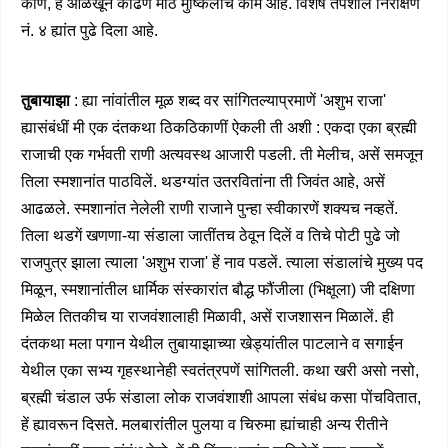
कोण, हें ओळखून काढणें मोठें मुष्किलीचें काम आहे. विशेष तपशील निरीक्षण
नं. ४ ह्यांत पुढे दिला आहे.
तुबायाझा
: ह्या नांवांतील मूळ शब्द वर सांगितल्याप्रमाणें 'अशुभ राजा'
ह्यासंबंधीं मी एक दंतकथा ठिकठिकाणीं ऐकली ती अशी : एकदा एका ब्रह्मी
राजाची एक गर्भवती राणी अत्यवस्थ आजारी पडली. ती मेलीच, असें समजून
तिला स्मशानांत पाठविलें. थडग्यांत उतरवितांना ती जिवंत आहे, असें
आढळले. स्मशानांत नेलेली राणी राजाने पुन्हा स्वीकारणें शक्यच नव्हतें.
तिला थडगें खणणा-या संडाला जातींतच ठेवून दिलें व तिचे पोटी पुढे जो
राजपुत्र झाला त्याला 'अशुभ राजा' हें नाव पडलें. त्याला संडालांचे मुख्य पद
मिळून, स्मशानांतील धार्मिक संस्कारांत बौद्ध फौंजीला (भिक्षूला) जी दक्षिणा
मिळेल तितकीच या राजवंशालाही मिळावी, असें राजशासन मिळालें. ही
दंतकथा मला पगान येथील तुबायाझाच्या खेड्यांतील पाटलाने व सगाईन
येथील एका सभ्य गृहस्थानेही स्वतंत्रपणें सांगितली. कथा खरी असो नसो,
ब्रह्मी चंडाल उर्फ संडाला लोक राजवंशाशी आपला संबंध कसा पोंचवितात,
हें ह्यावरून दिसते. मलबारांतील पुलया व चिरुमा ह्यांचाही अन्य रीतीने