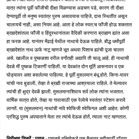
मात्र त्यांना पूर्वी फौंजीची दीक्षा मिळण्यास अडचण पडे, कारण ती दीक्षा
देण्यापूर्वी तो मनुष्य स्वतंत्र पुरुष असावयास पाहिजे, दास स्थितींत असून
चालायचें नाही, असा नियम आहे. आता हे लोक स्वत:च फौंजी होऊ शकतात
ब्रह्मदेशांतला फौंजी व हिंदुस्थानांतला वैदिकी करणारा ब्राह्मण ह्यांत असा
हा फरक आहे. यानंतर मेंढाई येथील नाथाचे देऊळ पाहिले. बौद्ध धर्मांपूर्वी
ब्रह्मदेशांत नाथ ऊर्फ नाटू म्हणजे भूत अथवा पिशाच ह्यांची पूजा चालत
असे. खालील व पुष्कळशा वरील वर्गांतही अद्यापि ती चालू आहे. ही नाथाची
देवळे मीं पुष्कळ टिकाणीं पाहिली. या देवळांत दोन मूर्ति आसनावर व एक
घोड्यावर अशा बसलेल्या पाहिल्या. हे पूर्वी मुसलमान बंधू होते. किना-यावर
यांची नाव बुडाली, तेव्हा ते ब्रह्मी राजाच्या आश्रयाला राहिले. ते मेल्यावर
त्यांची ही क्षुद्र देवळें झाली. मुसलमानाशिवाय सर्व लोक त्यांना भजतात.
वार्षिक यात्रा होते, तेव्हा या गावासाठी एक रेल्वेचे स्वतंत्र स्टेशन करावें
लागतें. या (मुसलमान) नाथांची नांवे श्वेफिजी श्वेफिगल अशी आहेत. कोणी
प्रसिद्ध पुरुष अपघाताने मेला तर त्यांचे देऊळ होतें, त्याला नाट म्हणतात.
निरीक्षण तिसरें : पगान
- पगानचे दक्षिणेकडे एक मैलावर नदीकाठीं टॉटवा