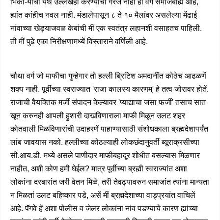
भिका-यांचा येथे उल्लेखही करण्याची गरज नाही हा वर्ग समाजबाह्य आहे,
ह्यांत कांहीच नवल नाही. मंडालेपासून ८ ते १० मैलांवर असलेल्या मेंढाई
नांवाच्या खेड्याजवळ केबांची मीं एक स्वतंत्र लहानशी वसाहतच पाहिली.
ती मीं पुढे एका निरीक्षणामध्यें विस्ताराने वर्णिली आहे.
चौथा वर्ग जो माफीचा गुन्हेगार तो हल्ली ब्रिटिश अमदानींत कोठेच आढळणें
शक्य नाही. पूर्वींच्या स्वराज्यात 'राजा कालस्य कारणम्' हे तत्व जोरावर होतें.
राजाची वैयक्तिक मर्जी संपादन केल्यावर 'प्याद्याचा जसा फर्जी' तसाच सात
खून करुनही आपली हुशारी दाखविणाराला माफी मिळून उलट शहर
कोतवाली मिळविणारांची उदाहरणें पाहाण्यासाठी संशोधकाला ब्रह्मदेशापर्यंत
लांब जावयास नको. हल्लीच्या कोठल्याही लोकछंदानुवर्ती ब्यूराक्रसीच्या
सी.आय.डी. मध्ये असले पाणीदार माफीबहादूर शोधीत बसल्यास मिळणार
नाहीत, अशी कोण हमी घेईल? मात्र पूर्वीच्या ब्रह्मी स्वराज्यांत अशा
लोकांना दरबारांत जरी वेतन मिळे, तरी तेवढ्यावरुन समाजांत त्यांना मान्यता
न मिळतां उलट बहिष्कार पडे, असें मीं ब्रह्मदेशाच्या वाड्प्रयांत वाचिलें
आहे. पॅगवे हें अशा पोलीस व जेलर लोकांना नांव पडण्याचे कारण ह्यांच्या