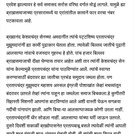
प्रवेश झाल्यावर हे सर्व समासद सर्रास वरिष्ठ वर्गात मोडूं लागले. यामुळें ह्या
ब्राह्मसमाजाच्या प्रसारामध्यें या प्रांतांतील कामानें फार वरचा नंबर
पटकावला आहे.
ब्रह्मानंद केशवचंद्र सेनच्या अमदानींत त्यांचे पट्टशिष्य प्रतापचंद्र
मुझुमदारांनीं ह्या कामीं पुढाकार घेतला होता. त्यावेळी बिल्लव जातीचे पुढारी
आलसाप्पा नांवाचे वजनदार गृहस्थ हे होते. पांच हजार बिल्लव
ब्राह्मसमाजाची दीक्षा घेण्यास तयार आहेत अशी तार त्यांनीं केशवचंद्र सेन
यांना केल्यामुळें प्रतापचंद्र यांना पाठविण्यांत आलें. त्यांचें स्वागत
करण्यासाठीं बंदरावर ह्या जातीचा प्रचंड समुदाय जमला होता. पण
प्रतापचंद्र मुझुमदार महाशय अस्सल इंग्रजी पोशाखांत जेव्हां मचव्यांतून
बंदरावर उतरले तेव्हां त्यांना पाहून हा जमलेला समाज बिचकला.हे कुणीतरी
ख्रिस्ती मिशनरी आपणांस बाटविण्यांत आले अशी वास्ती घेऊन सगळया
गर्दीची पांगापांग झाली. आणि बिचा-या आलसाप्पाजवळ कोणी उरला नाहीं.
प्रतापचंद्रांनीं धीर सोडला नाहीं. आलसाप्पा यांच्या घरीं जाऊन उतरले.
दुसरे दिवशीं सकाळीं ब्रह्मोपासनेत प्रतापबाबू बसले त्यावेळीं त्यांनीं आपली
साधी शुध्द बंगाली शाल अंगावर घेतली होती. ती त्यांची शुभ्र विपुल दाढी,