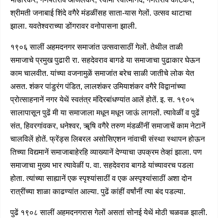
श्रीमती जनाबाई शिंदे वगैरे मंडळींसह साता-यास गेलों. उत्सव थाटाचा
झाला. यवतेश्वराच्या डोंगरावर वनोपासना झाली.
१९०६ सालीं अहमदनगर समाजांत उत्सवासाठीं गेलों. तेथील ताळी
समाजाचे प्रमुख पुढारी रा. सहदेवराव बागडे या समाजाचा पुढाकार घेऊन
काम चालवीत. यांच्या वजनामुळें समाजांत बरेच साळी जातीचे लोक येत
असत. शंकर पांडुरंग पंडित, लालशंकर उमियाशंकर वगैरे विद्वानांच्या
प्रोत्साहनानें नगर येथें स्वतंत्र मंदिर
बांधण्यांत आलें होतें. इ. स. १९०५
सालापासून पुढें मी या समाजाला मधून मधून जाऊं लागलों. त्यावेळीं व पुढें
संत, हिवरगांवकर, धनेश्वर, ॠषि वगैरे तरुण मंडळींनीं समाजाचें काम नेटानें
चालविलें होतें. फ्रेंड्स लिबरल असोसिएशन नांवाची संस्था स्थापन होऊन
तिच्या विद्यमानें समाजाबाहेरहि व्याख्यानें देण्याचा उपक्रम तेव्हां झाला. पण
समाजाचा मुख्य भार त्यावेळीं प. वा. सहदेवराव बागडे यांच्यावरच पडला
होता. त्यांच्या साह्यानें एक स्पृश्यांसाठीं व एक अस्पृश्यांसाठीं अशा दोन
रात्रींच्या शाळा काढण्यांत आल्या. पुढें कांहीं वर्षांनीं त्या बंद पडल्या.
पुढें १९०८ सालीं अहमदनगरास गेलों असतां सोनई येथें मोठी चळवळ झाली.