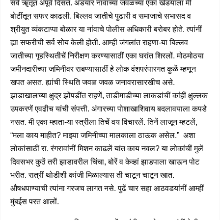
सर्व ॠतूंत अपूर्व दिसते. अडयार नांवाच्या जवळच्या एका खेडयाला मीं
बोटींतून सफर काढली. बिल्लव जातीचे पुढारी व समाजाचे सभासद व
श्रीयुत व्यंकटाप्पा बोळार या नांवाचे पोलीस अधिकारी बरोबर होते. त्यांनीं
ह्या सफरीची सर्व सोय केली होती. आम्ही जंगलांत राहणा-या बिल्लव
जातीच्या गृहस्थितीचें निरीक्षण करण्यासाठीं एका घरांत शिरलों. मोठमोठया
जमीनदारीच्या जमिनीवर राबण्यासाठीं हे लोक वंशपरंपारगत कुळें म्हणून
खपत असत. ह्यांची स्थिति जवळ जवळ जनावरासारखीच असे.
झाडाखालच्या क्षुद्र झोंपडींत राहणें, ताडीमाडीच्या लाकडांचीं कांहीं क्षुल्लक
उपकरणें एवढीच यांची संपत्ती. अंगारच्या पोशाखाशिवाय बदलावयाला कपडे
नसत. मी एका म्हाता-या स्त्रीला तिचें वय विचारलें. तिनें लाजून म्हटलें,
“मला काय माहीत? माझ्या जमिनीच्या मालकाला ठाऊक असेल.” अशा
लोकांसाठीं रा. रंगरावांनीं मिशन काढलें यांत काय नवल? या लोकांचीं मुलें
दिवसभर कुठें तरी झाडावरील चिंचा, बोरें व केव्हां झाडपाला खाऊन पोट
भरीत. रात्रीं थोडीशी कांजी मिळाल्यास ती चाटून चाटून खात.
औषधपाण्याची त्यांना गरजच लागत नसे. पुढें चार सहा आठवडयांनीं आम्हीं
मुंबईस परत आलों.