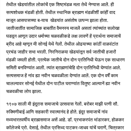
तेथील खेडयांतील लोकांचें एक शिष्टमंडळ मला तेथें नेण्यास आलें. ही
सत्यशोधक मंडळी होती. तेथील स्थानिक ब्राह्मण मंडळीशीं कांहीं वाद
माजून आसपासच्या ब-याच खेडयांत असंतोष उत्पन्न झाला होता.
जातीजातींत सामाजिक बाबतींत वैमनस्य माजलें असतां त्यांच्यांत सलोखा
घडवून आणून उदार धर्माच्या चळवळीकडे लक्ष लावणें हें प्रार्थना समाजाचें
ब्रीद आहे म्हणून मी सोनई येथें गेलों. तेथील ओढयाच्या कांठीं वाळवंटांत
प्रचंड जाहीर सभा भरली. निरनिराळया खेडयांतून सर्व जातीची हजारों
मंडळी जमली होती. प्रत्येक जातीचे दोन दोन प्रतिनिधी घेऊन एक साधारण
समिती बनविण्यांत आली. त्यांत ब्राह्मणांचेहि दोन प्रतिनिधी घेण्यांत आले.
सत्यसमाज हें नांव ह्या नवीन चळवळीला देण्यांत आलें. एक दोन वर्षें काम
चालल्यावर सोनई येथील दोन पाटील घराण्यांत वितुष्ट आल्यानें ह्या नवीन
चळवळीचा लोप झाला.
१९०७ साली मी इंदूरास समाजाचे उत्सवास गेलों. बरोबर माझी पत्नी सौ.
रुक्मिणीबाई आणि सहकारी स्वात्मानंद हे होते. इंदूर समाजाचें नांव
मध्यभारतवर्षीय ब्राह्मसमाज असें आहे. डॉ. प्रभाकरपंत भांडारकर, होळकर
कॉलेजचे प्रो. देसाई, तेथील प्रसिध्द पाटकर-जाधव यांचें घराणें, चित्रकार