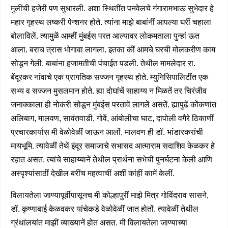
मुलींची हजेरी पण सुधारली. अशा स्थितींत पनवेलचे गंगारामभाऊ सुभेदार हे
महार गृहस्थ लष्करी पेन्शनर होते. त्यांना माझे बाबांनीं आपल्या घरीं चहाला
बोलाविलें. त्यामुळें आम्हीं मुंबईस परत आल्यावर लोकमताला पुन्हां ऊत
आला. बराच त्रास भोगावा लागला. इतका कीं आमचे घरची मोलकरीण काम
सोडून गेली, बाबांना हजामतीची पंचाईत पडली. तेथील मामलेदार रा.
बेंदूरकर नांवाचे एक प्रागतिक सज्जन गृहस्थ होते. म्युनिसिपालिटींत एक
सभ्य व सज्जन मुसलमान होते. ह्या दोघांचें साहाय्य न मिळतें तर चिरंजीव
जनाक्काला ही नोकरी सोडून मुंबईस परतावें लागलें असतें. ह्यापुढें कोंकणांत
अलिबाग, मालवण, सावंतवाडी, गोवें, आंबोलीचा घाट, दापोली वगैरे ठिकाणीं
प्रचारकार्यास मी वेळोवेळीं जाऊन आलों. मालवण ही डॉ. भांडारकरांची
मायभूमि. त्यावेळीं तेथें इंदूर समाजाचे सभासद आत्माराम सदाशिव केळकर हे
रहात असत. त्यांचे साहाय्यानें तेथील प्रार्थना सभेची पुनर्घटना केली आणि
अस्पृश्यांसाठीं देखील बरींच महत्वाचीं अशीं कांहीं कामें केलीं.
विलायतेला जाण्यापूर्वीपासूनच मी कोल्हापुरीं माझे मित्र गोविंदराव सासने,
डॉ. कृष्णाबाई केळवकर यांचेकडे वेळोवेळीं जात होतों. त्यावेळीं तेथील
ग्रंथांलयांत माझीं व्याख्यानें होत असत. मी विलायतेला जाण्याच्या