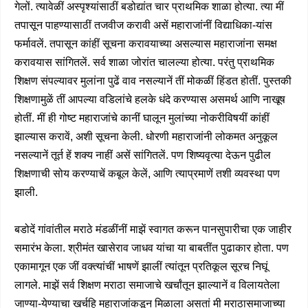
गेलों. त्यावेळीं अस्पृश्यांसाठीं बडोद्यांत चार प्राथमिक शाळा होत्या. त्या मीं
तपासून पाहण्यासाठीं तजवीज करावी असें महाराजांनीं विद्याधिका-यांस
फर्मावलें. तपासून कांहीं सूचना करावयाच्या असल्यास महाराजांना समक्ष
करावयास सांगितलें. सर्व शाळा जोरांत चालल्या होत्या. परंतु प्राथमिक
शिक्षण संपल्यावर मुलांना पुढें वाव नसल्यानें तीं मोकळीं हिंडत होतीं. पुस्तकी
शिक्षणामुळें तीं आपल्या वडिलांचे हलके धंदे करण्यास असमर्थ आणि नाखूष
होतीं. मीं ही गोष्ट महाराजांचे कानीं घालून मुलांच्या नोकरीविषयीं कांहीं
झाल्यास करावें, अशी सूचना केली. धोरणी महाराजांनी लोकमत अनुकूल
नसल्यानें तूर्त हें शक्य नाहीं असें सांगितलें. पण शिष्यवृत्या देऊन पुढील
शिक्षणाची सोय करण्याचें कबूल केलें, आणि त्याप्रमाणें तशी व्यवस्था पण
झाली.
बडोदें गांवांतील मराठे मंडळींनीं माझें स्वागत करून पानसुपारीचा एक जाहीर
समारंभ केला. श्रीमंत खासेराव जाधव यांचा या बाबतींत पुढाकार होता. पण
एकामागून एक जीं वक्त्यांचीं भाषणें झालीं त्यांतून प्रतिकूल सूरच निघूं
लागले. माझें सर्व शिक्षण मराठा समाजाचे खर्चांतून झाल्यानें व विलायतेला
जाण्या-येण्याचा खर्चहि महाराजांकडून मिळाला असतां मी मराठासमाजाच्या