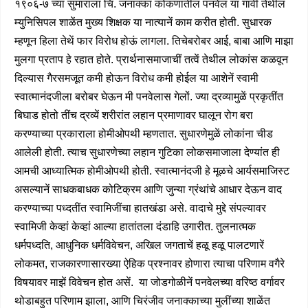
१९०६-७ च्या सुमाराला चि. जनाक्का कोंकणांतील पनवेल या गांवीं तेथील
म्युनिसिपल शाळेंत मुख्य शिक्षक या नात्यानें काम करीत होती. सुधारक
म्हणून हिला तेथें फार विरोध होऊं लागला. तिचेबरोबर आई, बाबा आणि माझा
मुलगा प्रताप हे रहात होते. प्रार्थनासमाजाचीं तत्वें तेथील लोकांस कळवून
दिल्यास गैरसमजूत कमी होऊन विरोध कमी होईल या आशेनें स्वामी
स्वात्मानंदजीला बरोबर घेऊन मी पनवेलास गेलों. ज्या द्रव्यामुळें प्रकृतींत
बिघाड होतो तींच द्रव्यें शरीरांत लहान प्रमाणावर घालून रोग बरा
करण्याच्या प्रकाराला होमीओपथी म्हणतात. सुधारणेमुळें लोकांना चीड
आलेली होती. त्याच सुधारणेच्या लहान गुटिका लोकसमाजाला देण्यांत ही
आमची आध्यात्मिक होमीओपथी होती. स्वात्मानंदजी हे मूळचे आर्यसमाजिस्ट
असल्यानें साधकबाधक कोटिक्रम आणि जुन्या ग्रंथांचे आधार देऊन वाद
करण्याच्या पध्दतींत स्वामिजींचा हातखंडा असे. वादाचे मुद्दे संपल्यावर
स्वामिजी केव्हां केव्हां आल्या हातांतला दंडाहि उगारीत. तुलनात्मक
धर्मपध्दति, आधुनिक धर्मविवेचन, अखिल जगताचें हळू हळू पालटणारें
लोकमत, राजकारणासारख्या ऐहिक प्रश्नावर होणारा त्याचा परिणाम वगैरे
विषयावर माझें विवेचन होत असें. या जोडगोळीनें पनवेलच्या वरिष्ठ वर्गावर
थोडाबहुत परिणाम झाला, आणि चिरंजीव जनाक्काच्या मुलींच्या शाळेंत