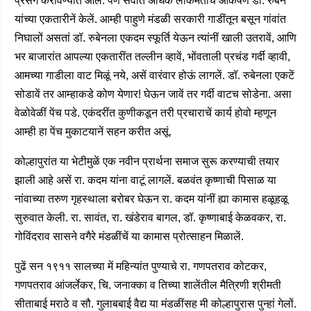
प्रसंग करविण्यांत आले. पण सर्वांत अधिक लोकमताचें आकर्षण डॉ. रुबेन
यांच्या एकतारीनें केलें. आम्ही पाहुणे मंडळी सरकारी गाडींतून बसून गांवांत
निघालों असतां डॉ. रुबेनला एकदम स्फूर्ति येऊन त्यांनीं खाली उतरावें, आणि
भर बाजारांत आपल्या एकतारींत तल्लीन व्हावें, भोंवताली प्रचंड गर्दी व्हावी,
आमच्या गाडीला वाट मिळूं नये, असें वारंवार होऊं लागलें. डॉ. रुबेनला एकटें
सोडावें तर आम्हाकडे कोण येणार! घेऊन जावें तर गर्दी वाटच सोडेना. असा
वेळोवेळीं पेंच पडे. एकंदरींत कुणीकडून तरी प्रचाराचें कार्य होवो म्हणून
आम्ही हा पेंच मुकाटयानें सहन करीत असूं.
कोल्हापुरांत या भेटीमुळें एक नवीन प्रार्थना समाज सुरू करण्याची तयार
झाली आहे असें रा. कदम यांना वाटूं लागलें. बळवंत कृष्णाची पिसाळ या
नांवाच्या तरुण गृहस्थाला बरोबर घेऊन रा. कदम यांनीं ह्या कामास हळूहळू
सुरुवात केली. रा. सावंत, रा. खंडेराव बागल, डॉ. कृष्णाबाई केळवकर, रा.
गोविंदराव सासने वगैरे मंडळींचें या कामास प्रोत्साहन मिळालें.
पुढें सन १९११ सालच्या में महिन्यांत पुण्याचे रा. गणपतराव कोटकर,
गणपतराव आंजर्लेकर, चि. जनाक्का व तिच्या शालेंतील मैत्रिणी श्रीमती
सीताबाई मराठे व सौ. गुलाबबाई वैद्य या मंडळींसह मी कोल्हापुरास पुन्हां गेलों.