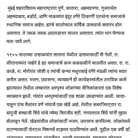
मुंबई शहराशिवाय महाराष्ट्रांत पुणें, सातारा, अहमदनगर, गुजराथेंत
अहमदाबाद, बडोदें, आणि माळव्यांत इंदूर वगैरे ठिकाणीं प्रार्थना समाजाचे
स्थानिक समाज आहेत. ह्यांचे सालोसाल वार्षिक उत्सवाचे समारंभ होत
असतात. ते जवळ जवळ आठवडाभर चालत असतात. त्यांत भाग घेण्यास
मला जावें लागे.
१९०५ सालच्या उन्हाळयांत सातारा येथील उत्सवासाठीं मी गेलों. रा.
सीतारामपंत जव्हेरे हे ह्या समाजाचें काम कळकळीनें चालवीत असत. रा. रा.
काळे, रा. मोरोपंत जोशी व त्यांची कन्या मथुराबाई वगैरे मंडळी त्यांना मदत
करीत असत. भजन, उपासना, व्याख्यानें ही कार्यक्रमांतील ठराविक कामें
झाल्यावर तेथील लष्करांत अस्पृश्य लोकांच्या सैनिकांकरतां एक विशेष
व्याख्यान झालें. गांवांत अस्पृश्यांसाठीं एक शाळा उघडण्यांत आली. साता-
याहून पांच मैलांवर वणें नांवाचें एक खेडें आहे. तेथील सबरजिस्ट्रार रा.
बापुजी बच्चाजी शिंदे यांचे ज्येष्ठ चिरंजीव श्री. गणपतराव शिंदे यांनीं मुद्दाम
बोलावून नेलें. खेडयांतील लोकांसाठीं भजन, उपासना करविल्या. लोकांमध्यें
वाटण्यासाठीं पोस्टल मिशनचें वाङ्मय पाठविण्यांत आलें. पुढील एक वर्षी डॉ.
भांडारकर, गणपतराव आंजर्लेकर, स्वामी स्वात्मानंद, गणतराव कोटकर,