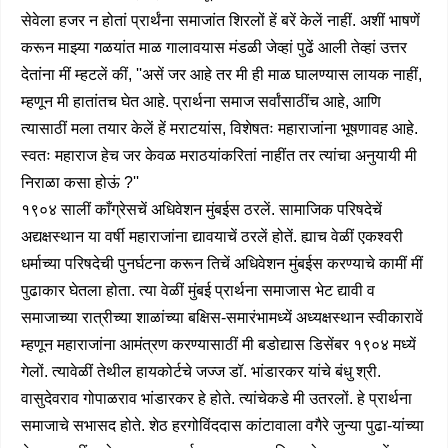
सेवेला हजर न होतां प्रार्थंना समाजांत शिरलों हें बरें केलें नाहीं. अशीं भाषणें
करून माझ्या गळयांत माळ गालावयास मंडळी जेव्हां पुढें आली तेव्हां उत्तर
देतांना मीं म्हटलें कीं, ''असें जर आहे तर मी ही माळ घालण्यास लायक नाहीं,
म्हणून मी हातांतच घेत आहे. प्रार्थना समाज सर्वांसाठींच आहे, आणि
त्यासाठीं मला तयार केलें हें मराटयांस, विशेषतः महाराजांना भूषणावह आहे.
स्वतः महाराज हेच जर केवळ मराठयांकरितां नाहींत तर त्यांचा अनुयायी मी
निराळा कसा होऊं ?''
१९०४ सालीं काँग्रेसचें अधिवेशन मुंबईस ठरलें. सामाजिक परिषदेचें
अद्यक्षस्थान या वर्षी महाराजांना द्यावयाचें ठरलें होतें. ह्याच वेळीं एकश्वरी
धर्माच्या परिषदेची पुनर्घटना करून तिचें अधिवेशन मुंबईस करण्याचे कामीं मीं
पुढाकार घेतला होता. त्या वेळीं मुंबई प्रार्थना समाजास भेट द्यावी व
समाजाच्या रात्रीच्या शाळांच्या बक्षिस-समारंभामध्यें अध्यक्षस्थान स्वीकारावें
म्हणून महाराजांना आमंत्रण करण्यासाठीं मी बडोद्यास डिसेंबर १९०४ मध्यें
गेलों. त्यावेळीं तेथील हायकोर्टचे जज्ज डॉ. भांडारकर यांचे बंधु श्री.
वासुदेवराव गोपाळराव भांडारकर हे होते. त्यांचेकडे मी उतरलों. हे प्रार्थना
समाजाचे सभासद होते. शेठ हरगोविंददास कांटावाला वगैरे जुन्या पुढा-यांच्या