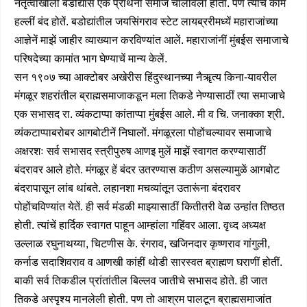
नेतृत्वाखालीं बडोद्यास एक प्रार्थना समाज चालविला होता. पण त्याचें काम
हल्लीं बंद होतें. बडोद्यांतील जयसिंगराव स्टेट लायब्ररीमध्यें महाराजांच्या
आज्ञेनें माझें जाहीर व्याख्यान करविण्यांत आलें. महाराजांनीं मुंबईस समाजाचे
परिषदेच्या कामांत भाग घेण्याचें मान्य केलें.
सन १९०७ च्या आक्टोबर अखेरीस हिंदुस्थानच्या नैॠत्य किना-यावरील
मंगळूर शहरांतील ब्राह्मसमाजाकडून मला तिकडे नेण्यासाठीं त्या समाजाचे
एक सभासद रा. व्यंकटाप्पा कांताप्पा मुंबईस आले. मी व चि. जनाक्का श्री.
व्यंकटाप्पाबरोबर आगबोटीनें निघालों. मंगळूरला पोहोंचल्यावर समाजाचे
अक्षरशः सर्व सभासद स्त्रीपुरुष आणइ मुलें माझें स्वागत करण्यासाठीं
बंदरावर आले होते. मंगळूर हें बंदर उतरण्यास कठीण असल्यामुळें आगबोट
बंदरापासून लांब थांबते. लहानशा मचव्यांतून उतारूंना बंदरावर
पोहोंचविण्यांत येतें. ही सर्व मंडळी माझ्यासाठीं कितीतरी वेळ उन्हांत तिष्ठत
होती. त्यांचें हार्दिक स्वागत पाहून आम्हांला गहिंवर आला. वृध्द अध्यक्ष
उल्लाळ रघुनाथय्या, चिटणीस के. रंगराव, खजिनदार कृष्णराव गांगुली,
कर्नाड सदाशिवराव व आणखी कांहीं थोडी सारस्वत ब्राह्मण घराणीं होतीं.
बाकी सर्व तिकडील प्रांतांतील बिल्लव जातीचे सभासद होते. ही जात
तिकडे अस्पृश्य मानलेली होती. पण तो आश्रम पालटून ब्राह्मसमाजांत