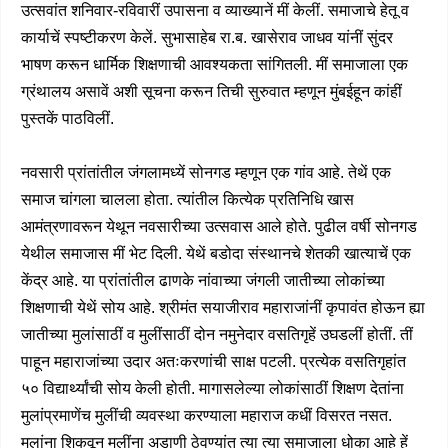
उत्सवांत शनिवार-रविवारीं उपासना व व्याख्यानें मीं केलीं. समाजाचे हेतू व
कार्याचें स्पष्टीकरण केलें. सुभासाहेब रा.ब. खासेराव जाधव यांनीं सुंदर
भाषण करून धार्मिक शिक्षणाची आवश्यकता सांगितली. मीं समाजाला एक
ग्रंथालय असावें अशी सूचना करून तिची सुरुवात म्हणून मुंबईहून कांहीं
पुस्तकें पाठविलीं.
नवसारी प्रांतांतील जंगलामध्यें सोनगड म्हणून एक गांव आहे. तेथें एक
समाज चांगला चालला होता. त्यांतील कित्येक प्रतिनिधि खास
आमंत्रणावरून येथून नवसारीच्या उत्सवास आले होते. पुढील वर्षी सोनगड
येथील समाजास मीं भेट दिली. येथें बडोदा संस्थानचे शेतकी खात्याचें एक
केंद्र आहे. या प्रांतांतील ढाणके नांवाच्या जंगली जातीच्या लोकांच्या
शिक्षणाची येथें सोय आहे. श्रीमंत सयाजीराव महाराजांनीं कृपावंत होऊन ह्या
जातीच्या मुलांसाठीं व मुलींसाठीं दोन नमुनेदार वसतिगृहें उघडलीं होतीं. तीं
पाहून महाराजांच्या उदार अतःकरणांची साक्ष पटली. प्रत्येक वसतिगृहांत
५० विद्यार्थ्यांची सोय केली होती. मागासलेल्या लोकांसाठीं शिक्षण देतांना
मुलांप्रमाणेंच मुलींची व्यवस्था करण्याला महाराज कधीं विसरत नसत.
मुलांना शिकवून मुलींना अडाणी ठेवण्यांत त्या त्या समाजाला धोका आहे हें