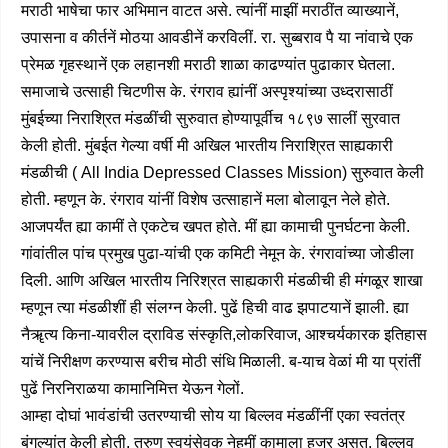
मराठी भाषेचा फार अभिमान वाटत असे. त्यांनीं माझीं मराठींत व्याख्यानें,
उपासना व कीर्तनें मोठया आवडीनें करविलीं. रा. सुब्बराव पै या नांवाचे एक
प्रेमळ गृहस्थानें एक लहानशी मराठी शाळा काढण्यांत पुढाकार घेतला.
समाजाचे उत्साही चिटणीस के. रंगराव ह्यांनीं अस्पृश्यांच्या उध्दरासाठीं
मुंबईच्या निराश्रित मंडळींची सुरुवात होण्यापूर्वीच १८९७ सालीं सुरवात
केली होती. मुंबईत गेल्या वर्षी मी अखिल भारतीय निराश्रित साह्यकारी
मंडळीची ( All India Depressed Classes Mission) सुरुवात केली
होती. म्हणून के. रंगराव यांनीं विशेष उत्साहानें मला बोलावून नेले होते.
आजपर्यंत ह्या कामीं ते एकटेच खपत होते. मीं ह्या कामाची पुनर्घटना केली.
गांवांतील पांच प्रमुख पुढा-यांची एक कमिटी नेमून के. रंगरावांच्या जोडीला
दिली. आणि अखिल भारतीय निरिश्रत साह्यकारी मंडळीची ही मंगळूर शाखा
म्हणून त्या मंडळीशीं ही संलग्न केली. पुढें हिची वाढ झपाटयानें झाली. ह्या
नैॠत्य किना-यावरील द्राविड संस्कृति,लोकरिवाज, आश्चर्यकारक इतिहास
यांचें निरीक्षण करण्यास बरीच मोठी संधि मिळाली. ब-याच वेळां मी या प्रांतीं
पुढें निरनिराळया कामानिमित्त येऊन गेलों.
आम्हा दोघां भावंडांची उतरण्याची सोय या बिल्लव मंडळींनीं एका स्वतंत्र
बंगल्यांत केली होती. तरुण स्वयंसेवक नेहमीं कामाला हजर असत. बिल्लव