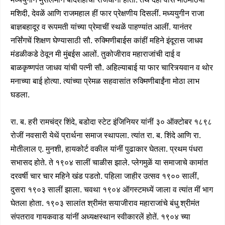
मशिदी, देवळें आणि राजमहाल हीं फार प्रेक्षणीय दिसलीं. मध्ययुगीन राजा
बाज्ञबहादूर व रूपमती यांच्या प्रेमाचीं स्थळें पाहण्यांत आलीं. यानंतर
नर्सिंगचें शिक्षण घेण्यासाठी सौ. रुक्मिणीबाईस कांहीं महिने इंदूरास जाधव
मंडळीकडे ठेवून मी मुंबईस आलों. तुकोजीराव महाराजांची दाई व
बाळकृष्णपंत जाधव यांची पत्नी सौ. अहिल्याबाई या फार चारित्र्यवान व थोर
मनाच्या बाई होत्या. त्यांच्या प्रेमळ सहवासांत रुक्मिणीबाईंना मोठा लाभ
घडला.
रा. ब. हरी रामचंद्र शिंदे, बडोदा स्टेट इंजिनियर यांनीं ३० ऑक्टोबर १८९८
रोजीं नवसारी येथें प्रार्थना समाज स्थापला. त्यांत रा. ब. शिंदे आणि रा.
मोतीलाल ए. मुनशी, हायकोर्ट वकील यांनीं पुढाकार घेतला. प्रथम पंधरा
सभासद होते. ते १९०४ सालीं चाळीस झाले. प्लेगमुळें या समाजाचे कामांत
दरवर्षी चार चार महिने खंड पडतो. पहिला जाहीर उत्सव १९०० सालीं,
दुसरा १९०३ सालीं झाला. चवथा १९०४ ऑगस्टमध्यें जाला व त्यांत मीं भाग
घेतला होता. १९०३ सालांत श्रीमंत सयाजीराव महाराजांचे बंधु श्रीमंत
संपतराव गायकवाड यांनीं अध्यक्षस्थान स्वीकारलें होतें. १९०४ च्या