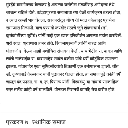
मुंबईचे बलभीमराव केसकर हे आपल्या घरांतील मंडळींसह अगोदरच तेथें
जाऊन राहिले होते. कोल्हापुरच्या समाजाचा त्या वेळीं कार्यक्रम ठरला होता,
व त्यांत आम्हीं भाग घेतला. सरकारांतून योग्य ती मदत कोल्हापूर प्रार्थना
समाजास मिळाली. याच प्रसंगीं करवीर मठाचे जुने शंकराचार्य (डॉ.
कूर्तकोटींच्या पूर्वींचे) यांनीं माझें एक खास हरिकीर्तन आपल्या मठांत करविलें.
श्री स्वतः श्रवणास हजर होते. रिवाजाप्रमाणें त्यांनीं नारळ आणि
धोतरजोडा देऊन माझी यथोचित संभावना केली. याच भेटींत रा. बागल आणि
त्यांचे नातेवाईक रा. बाबासाहेब सावंत वकील यांचे घरीं कौटुंबिक उपासना
झाल्या. गांवाबाहेर एका सृष्टिसौंदर्याचे ठिकाणीं एक वनोपासना झाली. तींत
डॉ. कृष्णाबाई केळवकर यांनीं पुढाकार घेतला होता. हा समाज पुढें कांहीं वर्षें
चालून बंद पडला. रा. ब. कृ. पिसाळ यांनीं ‘विश्वबंधु’ या नांवाचें साप्ताहिक
पत्र तसेंच कांही वर्षें चालविलें. पोस्टल मिशनचें कामहि तेच करीत होते.
प्रकरण ७. स्थानिक समाज