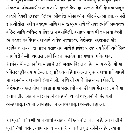
मोकळया डोक्यावरील लांब आणि कुरले केस हा अस्सल देशी देखावा पाहून
आदले दिवशीं उधळून गेलेल्या लोकांस थोडा थोडा धीर येऊं लागला. आपलें
इंग्रजींतील अमोघ वक्तृत्व आणि मायाळू प्रचाराचे जोरावर त्यांनीं लवकरच
वरिष्ठ आणि कनिष्ठ वर्गावर छाप बसविली. ब्राह्मसमाजाची स्थापना केली.
त्यानंदतर नवविधनसमाजाचे अनेक प्रचारक, विशेषतः अमृतलाल बोस,
बलदेव नारायण, साधारण ब्राह्मसमाजाचे हेमचंद्र सरकार वगैरेंनीं अमोलिक
कामगिरी केली. अमृतलालची शिस्त, बलदेव नारायणाचा भक्तिभाव,
हेमचंद्रांचें घटनाकौशल्य ह्यांचे ठसे अद्याप दिसत आहेत. या परंपरेंत मीं या
पवित्र भूमीवर पाय टेवला. सुमारें एक महिना अत्यंत सुकासमाधानानें आम्हीं
या बालबोध समाजाची सेवा केली, आणि ती त्यानें गोड करून घेतली.
विशेषतः आम्हठ दोघां भावंडांना या प्रांताची कानडी भाष येत असल्यानें या
समाजांतील लहान थोर मंडळी आम्हाशीं अगदीं आपुलकीनें बिलगली.
आम्हांपासून त्यांना लाभ झाला व त्यांच्यापासून आम्हाला झाला.
ह्या प्रांतीं कोंकणी या नांवाची ब्राह्मणांची एक पोट जात आहे. त्या जातीचे
प्रतिनिधी विद्येंत, व्यापारांत व सरकारी नोकरींत पुढारलेले आहेत. त्यांना