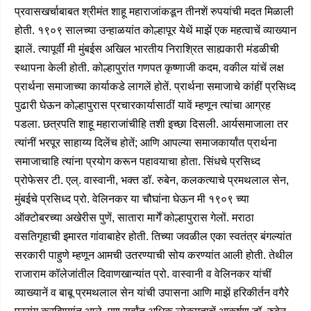
प्रवासखर्चाबाबत श्रीमंत शाहू महाराजांकडून तीनशें रुपयांची मदत मिळाली
होती. १९०९ सालच्या उन्हाळयांत कोल्हापूर येथें माझें एक महत्वाचें व्याख्यान
झालें. त्यापूर्वीं मी मुंबईस अखिल भारतीय निराश्रित साह्यकारी मंडळीची
स्थापना केली होती. कोल्हापुरांत गणपत कृष्णाजी कदम, वकील यांचें लक्ष
प्रार्थना समाजाच्या कार्याकडे लागलें होतें. प्रार्थना समाजाचे कांहीं प्रसिध्द
पुढारी घेऊन कोल्हापुरास प्रचारकार्यासाठीं यावें म्हणून त्यांचा आग्रह
पडला. छत्रपति शाहू महाराजांचीहि तशी इच्छा दिसली. आर्यसमाजाला तर
त्यांनीं भरपूर साहाय्य दिलेंच होतें; आणि आपल्या समाजकार्यांत प्रार्थना
समाजाचाहि त्यांना प्रयोग करून पहावयाचा होता. सिंधचे प्रसिध्द
प्रोफेसर टी. एल्. वास्वानी, भक्त डॉ. रुबेन, कलकत्याचे प्रमथलाल सेन,
मुंबईचे प्रसिध्द प्रो. वेलिनकर या चौघांना घेऊन मी १९०९ च्या
ऑक्टोबरच्या अखेरीस पुणें, सातारा मार्गें कोल्हापुरास गेलों. मराठा
वसतिगृहाची इमारत गांवाबाहेर होती. तिच्या जवळील एका स्वतंत्र बंगल्यांत
सरकारी पाहुणे म्हणून आमची उतरण्याची सोय करण्यांत आली होती. तेथील
राजाराम कॉलेजांतील दिवाणखान्यांत प्रो. वास्वानी व वेलिनकर यांचीं
व्याख्यानें व बाबू प्रमथलाल सेन यांची उपासना आणि माझें हरिकीर्तन वगैरे