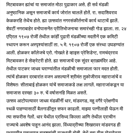
मिटबावकर ह्यांचां या समाजांत मोठा पुढाकार असे. ही सर्व मंडळी
अनुष्ठानिक असून समाजाचें कार्य जोरांत चाललें होतें. रा. सदाशिवराव
केळकरहि तेथेंच होते. ह्या उत्सवांत नगरसंकीर्तनाचें कार्य थाटाचें झालें.
शेवटीं नगराबाहेर वनोपासनेंत प्रीतिभोजनाचा समारंभही गोड झाला. ता. २४
एप्रिल १९०७ रोजीं तेथील कांहीं पुढारी मंडळींच्या मदतीनें एक कमिटी
स्थापन करून अस्पृश्यांसाठीं ता. ५ मे. १९०७ रोजीं एक संस्था उघडण्यांत
आली. होळकर कॉलेजचे प्रो. गोखले हे व्हाइस प्रेसिडेन्ट, रामचंद्रराव
मिटबावकर हे सेक्रेटरी होते. ह्या समाजाचें एक सुंदर ब्राह्ममंदिर आहे.
तेथील पाटकर जाधव घराण्यांतील मंडळीची समाजाला फार मदत होती.
त्यांचें होळकर दरबारांत वजन असल्यानें श्रीमंत तुकोजीराव महाराजांचें व
विशेषतः सीताबाई होळकर यांचें समाजाकडे लक्ष लागलें. महाराजांकडून या
समाजास दरमहा ३० रु. चें वर्षासनहि मिळत असतें.
उत्सव आटोपल्यावर जाधव मंडळींनीं धार, मांडवगड, महू वगैरे प्रेक्षणीय
स्थळें पाहण्यासाठीं बैलगाडींतून सफर काढली. माझ्या पत्नीलाही घेऊन मी
त्या सफरीस गेलों. धार येथील प्रसिध्द किल्ला आणि तेथील प्राचीन
राज्याचे अवशेष पाहून आनंद झाला. विंध्याद्रीच्या शिखरावर मांडवगड ही
मध्ययुगीन मुसलमान बादशहांची राजधानी होती. तेथें दहा वीस मोठमोठया