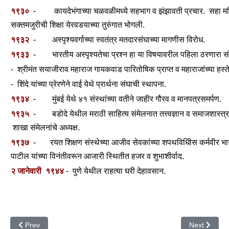
१९३०
- कायदेभंगाच्या चळवळीमध्ये सहभाग व झंझावती प्रचार. सहा महि
सक्तमजुरीची शिक्षा येरवडयाच्या तुरुंगात भोगली.
१९३२
- अस्पृश्यवर्गाच्या स्वतंत्र मतदारसंघाच्या मागणीस विरोध.
१९३३
- भारतीय अस्पृश्यतेचा प्रश्न हा या विषयावरील पहिला ठरणारा संश
- श्रीमंत सयाजीराव महाराज गायकवाड पारितोषिक प्राप्त व महाराजांच्या हस्त
- शिंदे यांच्या प्रेरणेने वाई येथे प्रार्थना संघाची स्थापना.
१९३४
- मुंबई येथे ४१ संस्थांच्या वतीने जाहीर गौरव व मानपत्रसमर्पण.
१९३५
- बडोदे येथील मराठी साहित्य संमेलनात तत्त्वज्ञान व समाजशास्त्र
शाखा संमेलनांचे अध्यक्ष.
१९३७
- रयत शिक्षण संस्थेच्या आजीव सेवकांच्या शपथविधिीस कर्मवीर भ
पाटील यांच्या विनंतीवरून आजारी स्थितीत हजर व शुभाशीर्वाद.
२ जानेवारी
१९४४
- पुणे येथील राहत्या घरी देहावसान.
Previous article: महर्षी विठ्ठल रामजी शिंदे
Next article: 
Prev
Next