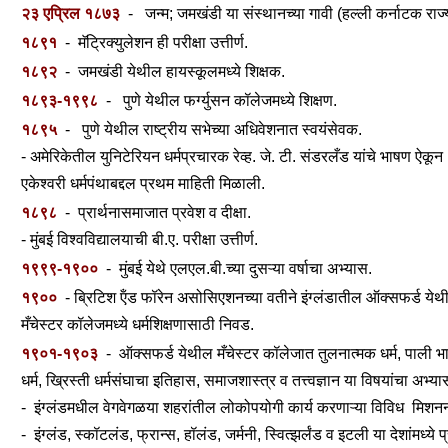
२३ एप्रिल १८७३
- जन्म; जमखंडी या संस्थानच्या गावी (हल्ली कर्नाटक राज्
१८९१
- मॅट्रिक्युलेशन ही परीक्षा उत्तीर्ण.
१८९२
- जमखंडी येथील हायस्कूलमध्ये शिक्षक.
१८९३-१९९८
- पुणे येथील फर्ग्युसन कॉलेजमध्ये शिक्षण.
१८९५
- पुणे येथील राष्ट्रीय सभेच्या अधिवेशनात स्वयंसेवक.
- अमेरिकेतील युनिटेरियन धर्मप्रचारक रेव्ह. जे. टी. संडरलँड यांचे भाषण ऐकून
एकेश्वरी धर्मपंथाबद्दल प्रथम माहिती मिळाली.
१८९८
- प्रार्थनासमाजात प्रवेश व दीक्षा.
- मुंबई विश्वविद्यालयाची बी.ए. परीक्षा उत्तीर्ण.
१९९९-१९००
- मुंबई येथे एलएल.बी.च्या दुसऱ्या वर्षाचा अभ्यास.
१९००
- ब्रिटिश ऍंड फॉरेन असोसिएशनच्या वतीने इंग्लंडातील ऑक्सफर्ड येथ
मँचेस्टर कॉलेजमध्ये धर्मशिक्षणासाठी निवड.
१९०१-१९०३
- ऑक्सफर्ड येथील मँचेस्टर कॉलेजात तुलनात्मक धर्म, पाली भाष
धर्म, ख्रिस्ती धर्मसंघाचा इतिहास,
समाजशास्त्र व तत्त्वज्ञान या विषयांचा अभ्या
- इंग्लंडमधील वेगवेगळया शहरांतील लोकोपयोगी कार्य करणाऱ्या विविध मिशननी 
- इंग्लंड, स्कॉटलंड, फ्रान्स, हॉलंड, जर्मनी, स्वित्झर्लंड व इटली या देशांमध्ये 