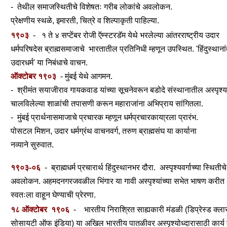
- तेथील समाजस्थितीचे विशेषतः गरीब लोकांचे अवलोकन.
प्रेक्षणीय स्थळे, इमारती, चित्रे व शिल्पाकृती पाहिल्या.
१९०३
- १ ते ४ सप्टेंबर रोजी ऍम्स्टरडॅम येथे भरलेल्या आंतरराष्ट्रीय उदार
धर्मपरिषदेस ब्राह्मसमाजाचे
भारतातील प्रतिनिधी म्हणून उपस्थित. 'हिंदुस्थाना
उदारधर्म' या निबंधाचे वाचन.
ऑक्टोबर १९०३
- मुंबई येथे आगमन.
- श्रीमंत सयाजीराव गायकवाड यांच्या सूचनेवरून बडोदे संस्थानातील अस्पृश्य
चालविलेल्या
शाळांची तपासणी करून महाराजांना अभिप्राय सांगितला.
- मुंबई प्रार्थनासमाजाचे प्रचारक म्हणून धर्मप्रचारकाया्रला प्रारंभ.
पोसटल मिशन, उदार धर्मग्रंथ वाचनवर्ग,
तरुण ब्राह्मसंघ या कार्याना
नव्याने सुरुवात.
१९०३-०६
- ब्राह्मधर्म प्रचारार्थ हिंदुस्थानभर दौरा. अस्पृश्यवर्गाच्या स्थितीचे
अवलोकन. अहमदनगरजवळील
भिंगार या गावी अस्पृश्यांच्या सभेत भाषण करीत
स्वतःला
वाहून घेण्याची प्रेरणा.
१८ ऑक्टोबर
१९०६
- भारतीय निराश्रित साह्यकारी मंडळी (डिप्रेस्ड क्ल
सोसायटी ऑफ इंडिया)
या अखिल भारतीय पातळीवर अस्पृश्योध्दारासाठी कार्य 