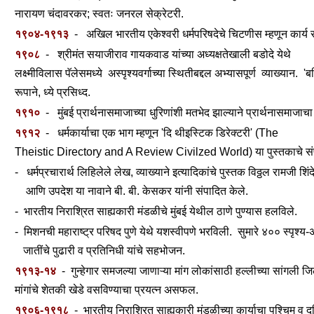
नारायण चंदावरकर; स्वतः जनरल सेक्रेटरी.
१९०४-१९१३
- अखिल भारतीय एकेश्वरी धर्मपरिषदेचे चिटणीस म्हणून कार्य 
१९०८
- श्रीमंत सयाजीराव गायकवाड यांच्या अध्यक्षतेखाली बडोदे येथे
लक्ष्मीविलास पॅलेसमध्ये
अस्पृश्यवर्गाच्या स्थितीबद्दल अभ्यासपूर्ण व्याख्यान. 'ब
रूपाने,
ध्ये प्रसिध्द.
१९१०
- मुंबई प्रार्थनासमाजाच्या धुरिणांशी मतभेद झाल्याने प्रार्थनासमाजा
१९१२
- धर्मकार्याचा एक भाग म्हणून 'दि थीइस्टिक डिरेक्टरी' (The
Theistic Directory and A Review
Civilzed World)
या पुस्तकाचे 
- धर्मप्रचारार्थ लिहिलेले लेख, व्याख्याने इत्यादिकांचे पुस्तक विठ्ठल रामजी शिंदे
आणि उपदेश या नावाने बी. बी. केसकर यांनी संपादित केले.
- भारतीय निराश्रित साह्यकारी मंडळीचे मुंबई येथील ठाणे पुण्यास हलविले.
- मिशनची महाराष्ट्र परिषद पुणे येथे यशस्वीपणे भरविली. सुमारे ४०० स्पृश्य-अ
जातींचे पुढारी व प्रतिनिधी यांचे सहभोजन.
१९१३-१४
- गुन्हेगार समजल्या जाणाऱ्या मांग लोकांसाठी हल्लीच्या सांगली जिल
मांगांचे शेतकी खेडे वसविण्याचा प्रयत्न असफल.
१९०६-१९१८
- भारतीय निराश्रित साह्यकारी मंडळीच्या कार्याचा पश्चिम व दक्