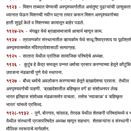
१९२३
- मिशन ताब्यात घेण्याची अस्पृश्यवर्गातील असंतुष्ट पुढाऱ्यांची उत्सुकता
ध्यानात घेऊन मिशनची नवीन घटना तयार करून मिशन अस्पृश्यवर्गाच्या
हाती सुपूर्द केले व मिशनच्या कामातून बाहेर पडले.
१९२४-२५
- मंगळूर येथे ब्राह्मसमाजाचे आचार्य म्हणून काम.
१९२४
- त्रावणकोर संस्थानातील व्हायकोम येथे साधू शिवप्रसाद या पूर्वाश्रम
अस्पृश्यासमवेत मंदिरप्रवेशासाठी सत्याग्रह.
१९२५
- सातारा येथील प्रांतिक सामाजिक परिषदेचे अध्यक्ष.
१९२६
- कुटुंब हे केंद्र समजून उन्नत धर्माचा प्रसार करण्याच्या हेतूने कौटुंब
उपासना मंडळाची पुणे येथे स्थापना.
१९२७
- बौध्द धर्माचे अवलोकन करण्याच्या हेतूने ब्रह्मदेशचा प्रवास. तेथील
अस्पृश्यवर्गाची पाहणी. 'ब्रह्मदेशातील बहिष्कृत वर्ग' हा संशोधनपर लेख
भारत इतिहास संशोधक मंडळासमोर वाचला. तसेच 'नवाकाळ' व 'बहिष्कृत
भारत' यांमध्ये प्रसिध्द.
१९२८-१९३२
- पुणे, बोरगाव, चांदवड, तेरदळ येथील शेतकरी परिषदांमध्ये व 
येथील संस्थानी प्रजापरिषदेत अध्यक्ष म्हणून सहभाग. शेतकऱ्यांना व संस्थानी 
मौलिक स्वरूपाचे मार्गदर्शन.