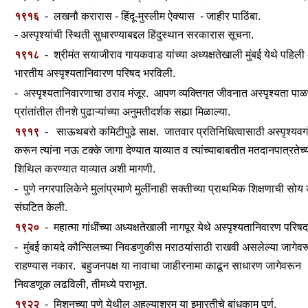
१९१६
- लखनौ करारास - हिंदू-मुस्लीम ऐक्यास - जाहीर पाठिंबा.
- अस्पृश्यांची स्थिती सुधारण्याबद्दल हिंदुस्थान सरकारास सूचना.
१९१८
- श्रीमंत सयाजीराव गायकवाड यांच्या अध्यक्षतेखाली मुंबई येथे पहि
भारतीय अस्पृश्यतानिवारण परिषद भरविली.
- अस्पृश्यतानिवारणाचा ठराव मंजूर. आपण व्यक्तिगत जीवनात अस्पृश्यता पाळण
प्रांतांतील तीनशे पुढाऱ्यांच्या अनुमतीदर्शक सह्या मिळाल्या.
१९१९
- साऊथबरो कमिटीपुढे साक्ष. जातवार प्रतिनिधित्वासाठी अस्पृश्यवर्ग
करून त्यांना नऊ टक्के जागा देण्यात याव्यात व त्यांच्याबाबतीत मतदानपात्रतेच
शिथिल करण्यात याव्यात अशी मागणी.
- पुणे नगरपालिकेने मुलांप्रमाणे मुलींनाही सक्तीच्या प्राथमिक शिक्षणाची स
संघटित केली.
१९२०
- महात्मा गांधींच्या अध्यक्षतेखाली नागपूर येथे अस्पृश्यतानिवारण परिषद
- मुंबई कायदे कौन्सिलच्या निवडणुकीस मराठयांसाठी राखवी असलेल्या जागेवर
राहण्यास नकार. बहुजनपक्ष या नावाचा जाहीरनामा काढून साधारण जागेवरून
निवडणूक लढविली, तीमध्ये पराभूत.
१९२२
- मिशनच्या पुणे येथील अहल्याश्रम या इमारतीचे बांधकाम पूर्ण.