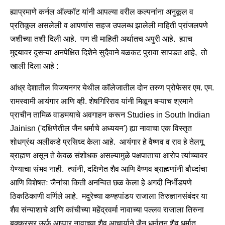
ह्याप्रमाणे कर्नल ऑल्कॉट यांनी आपल्या वरील कल्पनांना अनुकूल व
प्रतिकूल असलेली व आपणांस सहज उपलब्ध झालेली माहिती प्रांजलपणे
जशीच्या तशी दिली आहे. पण ती माहिती अर्थातच अपुरी आहे. ह्याच
मुद्दयावर दुसऱ्या अनपेक्षित दिशेने सुदैवाने बळकट पुरावा सापडत आहे, तो
खाली दिला आहे :
आंध्र देशातील विजयनगर येथील कॉलेजातील दोन तरुण प्रोफेसर एम. एम.
रामस्वामी आयंगार आणि व्ही. शेषगिरिराव यांनी मिळून बऱ्याच श्रमाने
प्राचीन तामिळ वाङमयाचे अवगाहन करून Studies in South Indian
Jainisn ('दक्षिणेतील जैन धर्माचे अध्ययन') ह्या नावाचा एक विस्तृत
शोधग्रंथ अलीकडे प्रसिध्द केला आहे. आयंगार हे वैष्णव व राव हे तेलगू
ब्राह्मण असून ते केवळ संशोधक असल्यामुळे पक्षपाताचा आरोप त्यांच्यावर
येण्याचा संभव नाही. त्यांनी, दक्षिणेत शैव आणि वैष्णव ब्राह्मणांनी बौध्दांचा
आणि विशेषतः जैनांचा किती अनन्वित छळ केला हे अगदी निर्भीडपणे
ठिकठिकाणी वर्णिले आहे. मदुरेच्या कण्हपांडय राजाला तिरुज्ञानसंबंदर या
शैव संन्याशाचे आणि कांचीच्या महेंद्रवर्मा नावाच्या पल्लव राजाला तिरुना
बुक्करसर ऊर्फ आप्पार नावाच्या शैव आचार्याने जैन धर्मातून शैव धर्मात