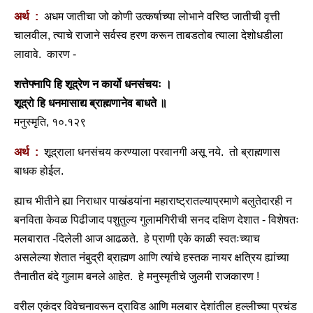
अर्थ :
अधम जातीचा जो कोणी उत्कर्षाच्या लोभाने वरिष्ठ जातीची वृत्ती
चालवील, त्याचे राजाने सर्वस्व हरण करून ताबडतोब त्याला देशोधडीला
लावावे. कारण -
शत्तेफ्नापि हि शूद्रेण न कार्यो धनसंचयः ।
शूद्रो हि धनमासाद्य ब्राह्मणानेव बाधते ॥
मनुस्मृति, १०.१२९
अर्थ :
शूद्राला धनसंचय करण्याला परवानगी असू नये. तो ब्राह्मणास
बाधक होईल.
ह्याच भीतीने ह्या निराधार पाखंडयांना महाराष्ट्रातल्याप्रमाणे बलुतेदारही न
बनविता केवळ पिढीजाद पशुतुल्य गुलामगिरीची सनद दक्षिण देशात - विशेषतः
मलबारात -दिलेली आज आढळते. हे प्राणी एके काळी स्वतःच्याच
असलेल्या शेतात नंबुद्री ब्राह्मण आणि त्यांचे हस्तक नायर क्षत्रिय ह्यांच्या
तैनातीत बंदे गुलाम बनले आहेत. हे मनुस्मृतीचे जुलमी राजकारण !
वरील एकंदर विवेचनावरून द्राविड आणि मलबार देशांतील हल्लीच्या प्रचंड