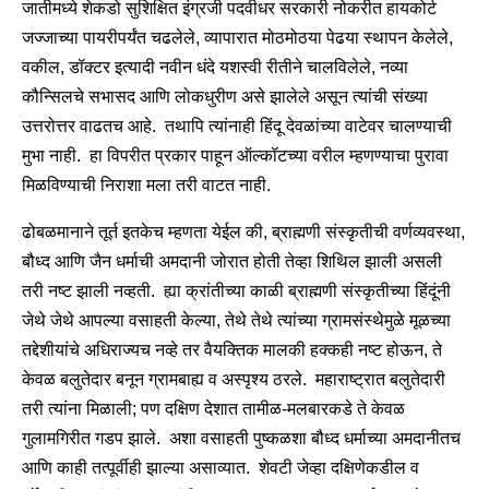
जातीमध्ये शेकडो सुशिक्षित इंग्रजी पदवीधर सरकारी नोकरीत हायकोर्ट
जज्जाच्या पायरीपर्यंत चढलेले, व्यापारात मोठमोठया पेढया स्थापन केलेले,
वकील, डॉक्टर इत्यादी नवीन धंदे यशस्वी रीतीने चालविलेले, नव्या
कौन्सिलचे सभासद आणि लोकधुरीण असे झालेले असून त्यांची संख्या
उत्तरोत्तर वाढतच आहे. तथापि त्यांनाही हिंदू देवळांच्या वाटेवर चालण्याची
मुभा नाही. हा विपरीत प्रकार पाहून ऑल्कॉटच्या वरील म्हणण्याचा पुरावा
मिळविण्याची निराशा मला तरी वाटत नाही.
ढोबळमानाने तूर्त इतकेच म्हणता येईल की, ब्राह्मणी संस्कृतीची वर्णव्यवस्था,
बौध्द आणि जैन धर्माची अमदानी जोरात होती तेव्हा शिथिल झाली असली
तरी नष्ट झाली नव्हती. ह्या क्रांतीच्या काळी ब्राह्मणी संस्कृतीच्या हिंदूंनी
जेथे जेथे आपल्या वसाहती केल्या, तेथे तेथे त्यांच्या ग्रामसंस्थेमुळे मूळच्या
तद्देशीयांचे अधिराज्यच नव्हे तर वैयक्तिक मालकी हक्कही नष्ट होऊन, ते
केवळ बलुतेदार बनून ग्रामबाह्य व अस्पृश्य ठरले. महाराष्ट्रात बलुतेदारी
तरी त्यांना मिळाली; पण दक्षिण देशात तामीळ-मलबारकडे ते केवळ
गुलामगिरीत गडप झाले. अशा वसाहती पुष्कळशा बौध्द धर्माच्या अमदानीतच
आणि काही तत्पूर्वीही झाल्या असाव्यात. शेवटी जेव्हा दक्षिणेकडील व