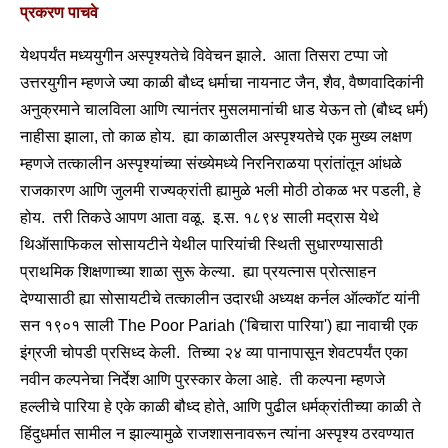
प्रकरण पाचवे
येथपर्यंत मध्ययुगीन अस्पृश्यतेचे विवेचन झाले. आता तिसरा टप्पा जो
उत्तरयुगीन म्हणजे ज्या काळी बौध्द धर्माचा नायनाट जैन, शैव, वैष्णवादिकांनी
अनुक्रमाने चालविला आणि त्यानंतर मुसलमानांची धाड येऊन तो (बौध्द धर्म)
नाहीसा झाला, तो काळ होय. ह्या काळातील अस्पृश्यतेचे एक मुख्य लक्षण
म्हणजे तत्कालीन अस्पृश्यांच्या संख्येमध्ये निरनिराळया प्रांतांतून आंधळे
राजकारण आणि जुलमी राज्यक्रांती ह्यामुळे भली मोठी ठोकळ भर पडली, हे
होय. तरी तिकउे आपण आता वळू. इ.स. १८९४ साली मद्रास येथे
थिऑसाफिकल सोसायटीने येथील पारियांची स्थिती सुधारण्यासाठी
प्राथमिक शिक्षणाच्या शाळा सुरू केल्या. ह्या प्रयत्नास प्रोत्साहन
देण्यासाठी ह्या सोसायटीचे तत्कालीन उदारधी अध्यक्ष कर्नल ऑल्कॉट यांनी
सन १९०१ साली The Poor Pariah ('बिचारा पारिया') ह्या नावाची एक
इंग्रजी चोपडी प्रसिध्द केली. तिच्या २४ व्या पानापासून शेवटपर्यंत एका
नवीन कल्पनेचा निर्देश आणि पुरस्कार केला आहे. ती कल्पना म्हणजे
हल्लीचे पारिया हे एके काळी बौध्द होते, आणि पुढील धर्मक्रांतीच्या काळी ते
हिंदुधर्मात सामील न झाल्यामुळे राजशासनावरून त्यांना अस्पृश्य ठरवण्यात