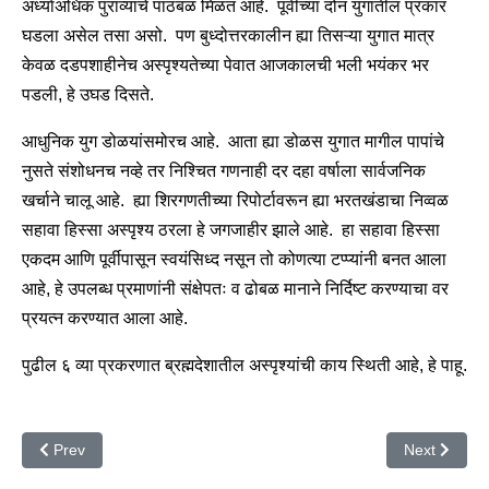
अर्ध्याअधिक पुराव्याचे पाठबळ मिळत आहे. पूर्वीच्या दोन युगांतील प्रकार
घडला असेल तसा असो. पण बुध्दोत्तरकालीन ह्या तिसऱ्या युगात मात्र
केवळ दडपशाहीनेच अस्पृश्यतेच्या पेवात आजकालची भली भयंकर भर
पडली, हे उघड दिसते.
आधुनिक युग डोळयांसमोरच आहे. आता ह्या डोळस युगात मागील पापांचे
नुसते संशोधनच नव्हे तर निश्चित गणनाही दर दहा वर्षाला सार्वजनिक
खर्चाने चालू आहे. ह्या शिरगणतीच्या रिपोर्टावरून ह्या भरतखंडाचा निव्वळ
सहावा हिस्सा अस्पृश्य ठरला हे जगजाहीर झाले आहे. हा सहावा हिस्सा
एकदम आणि पूर्वीपासून स्वयंसिध्द नसून तो कोणत्या टप्प्यांनी बनत आला
आहे, हे उपलब्ध प्रमाणांनी संक्षेपतः व ढोबळ मानाने निर्दिष्ट करण्याचा वर
प्रयत्न करण्यात आला आहे.
पुढील ६ व्या प्रकरणात ब्रह्मदेशातील अस्पृश्यांची काय स्थिती आहे, हे पाहू.
Previous article: अस्पृश्योध्दाराच्या मार्गातील धोंड*
Next article: उ
Prev
Next