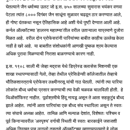
घेतल्याने जैन धर्माच्या उलट जो इ.स. ७५० सालच्या सुमारास भयंकर वणवा
पेटला त्यांत ८००० दिगंबर जैन साधूंना सुळावर चढवून ठार करण्यात आले,
ही गोष्ट दंतकथा नसून ऐतिहासिक आहे अशी येथे पुष्टी देण्यात आली आहे.
कर्नल ऑल्कॉटच्या 'हालस्य महात्म्या'तील वरील उताऱ्याला याप्रमाणे दुजोरा
मिळत आहे. वरील दोन प्रोफेसरांनी पारियांच्या बाबीत काहीच उल्लेख केला
नाही हे खरे आहे. या बाबतीत संशोधकांनी आणखी पुष्कळ श्रम केल्यास
अधिक पुरावा मिळण्याची निराशा बाळगण्याचे कारण नाही.
इ.स. १९०८ साली मी जेव्हा मद्रास येथे डिप्रेस्ड क्लासेस मिशनची एक
शाखा स्थापण्यासाठी गेलो, तेव्हा तेथील प्रेसिडेन्सी कॉलेजातील तेव्हाचे
भौतिकशास्त्राचे प्रोफेसर लक्ष्मीनरसू यांची गाठ घेतली. त्यांनी त्या पारिया
लोकांत बौध्द धर्माचा प्रसार करण्याची त्या वेळी चळवळ चालविली होती. हे
थिऑसॉफिस्ट नाहीत. पूर्वाश्रमीचे हिंदू नायडू असून ते आता सहकुटुंब बौध्द
झाले आहेत. त्यांनी आता पारियांचा एक बौध्द संघ स्थापिला असून ते स्वतः
त्या संघाचे अध्यक्ष आहेत. तामिळ आणि मल्याळ देशांत, विशेषतः पश्चिम व
पूर्व किनाऱ्यावरील 'अस्पृश्य' वर्गाची स्थिती मी स्वतः बारकाईने जसजशी
अधिक निरखून पाहू लागलो तसतसे ऑल्कॉटच्या म्हणण्याप्रमाणे हे लोक