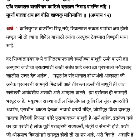
एथि सकाशरु वाउरिगार काटिले ब्राह्मण निभाइ पारन्ति नहि ।
मूर्ध्ना पातक क्षय हव वोलि शाप्यकु मानियान्ति ॥ (अध्याय १२)
अर्थ :
कलियुगात बाउरींना शिवू नये; शिवल्यास सकळ पापांचा क्षय होतो,
म्हणून जो तो त्यांना शिवेल यासाठी त्यांना अस्पृश्य ठेवण्यात विष्णूची माया
आहे.
वर सिध्दांताडंबरामध्ये सांगितल्याप्रमाणे हल्लीच्या बाथुरी ऊर्फ बाउरी ह्या
अस्पृश्य जातीचा ब्राह्मणांशी काही संबंध आहे काय ह्या प्रश्नाला नगेंद्रबाबू
खालील उत्तर देत आहेत : ''मयूरभंज संस्थानात शोधाअंती आम्हाला जी
अनेक प्रकारची सामग्री मिळाली आहे तीवरून हल्लीची बाथुरी ही जात
खरोखरी आर्यवंशीय असावी असे आम्हास वाटते. ह्या प्रांतात ही सामग्री
भरपूर आहे. मयूरभंज संस्थानातील सिंहलीपाल दुर्गावरील सुंदर इमारतीचे
अवशेष, प्राचीन 'आठरा देऊळ' नावाचे दगडी मंदिर, जोशीपूर किंवा दासपूर
नावाचा चिरेबंदी किल्ला वगैरे पुराव्यांवरून बाथुरी हे आर्य आहेत, इतकेच नव्हे
तर ह्या प्रांती हे लोक पूर्वी पराक्रमी राज्यकर्ते, मंत्री व सेनानी होते, अशी
जी थोडयाच दिवसांमागे समजूत होती ती साधार आहे, असे दिसते. अद्यापि हे