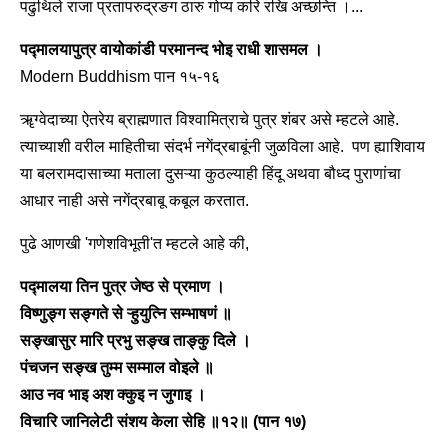
पढुथिले राजा प्रतापरुद्रङग ठारु गोप्य करि रखि अच्छन्ति ।...
पद्मालयापुत्र वायोकांडी परमानन्द भोइ राधी शासमल ।
Modern Buddhism पान १५-१६
ॠग्वेदाच्या ऐतरेय ब्राह्मणात विश्वामित्राचे पुत्र शंबर असे म्हटले आहे.
त्याच्याशी वरील माहितीचा संदर्भ नगेंद्रबाबूंनी जुळविला आहे. पण ह्याशिवाय
या बलरामदासाच्या मताला दुसऱ्या कुठल्याही हिंदू अथवा बौध्द पुराणांचा
आधार नाही असे नगेंद्रबाबू कबूल करतात.
पुढे आणखी 'गणेशविभूती'त म्हटले आहे की,
पद्मालया तिन पुत्र जेष्ठ से प्रमाण ।
विष्णुङ्ग सङ्गते से ऱ्हुयुत्नि सम्भाषणं ॥
सङ्खासुर मारि प्रभु सङ्ख ताङ्कु दिले ।
पंचजन सङ्ख तुम्म सम्माल वोइले ॥
आउ नव भाइ अश क्कुइ न जुगाइ ।
विचारि जानिलेटी संशय केला सेहि ॥१२॥ (पान १७)