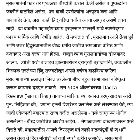
मुसलमानंनी फार तर पुष्कळशा बौध्दांची कत्तल केली असेल व पुष्कळांना
जबरीने बाटविले असेल. पण बाकी उरलेल्यांना अस्पृश्य करा आणि
गावाबाहेर ठेवा, असा काही हिंदू वरिष्ठ वर्गांना त्यांचा आग्रह असणे शक्य
नाही. ह्या बाबतीत महामहोपाध्याय हरप्रसार शास्त्री यांचे स्पष्टोद्गार
फारच मार्मिक आणि निर्भीड आहेत. ते म्हणतात की, मुसलमान आले तेव्हा पूर्व
आणि उत्तर हिंदुस्थानातील बौध्द धर्मीय जातीच समाजाचा वरिष्ठ आणि
वजनदार असा वरचा भाग होत्या. म्हणून त्याच मुसलमानांच्या डोळयावर
आल्या. त्यांची अशी वाताहत झाल्याबरोबर दुराग्रही ब्राह्मणांनी, तत्कालीन
शिल्लक उरलेल्या हिंदू राजवटीतून आपले वर्चस्व वाढविण्याकरिता
मुसलमानांच्या छळांतून जिवंत उरलेल्या बौध्द बहुजनसमाजाला बहिष्कृत
करून कायमचे दडपून टाकले. सन १९२१ ऑक्टोबरच्या Dacca
Review ('डाक्का रिव्ह्य') नावाच्या मासिकाच्या अंकात हरप्रसाद शास्त्री
पुनः लिहितात की, ''ज्यांना हल्ली डिप्रेस्ड क्लासेस असे लेखण्यात येते, त्या
जाती एकेकाळी बंगाल्यात राज्य करीत असलेल्या - नव्हे साम्राज्य भोगीत
असलेल्या - बौध्द जातींचेच अवशेष आहेत... नेपाळातल्या दाखल्यावरून असे
दिसते की, बंगाल्यातील आजचे तिरस्कृत वर्ग काही शतकांपूर्वी बौध्द धर्मी
असून तेव्हा ते हिंदुधर्मीयांशी जोराची स्पर्धा करीत असावेत. मुसलमानी