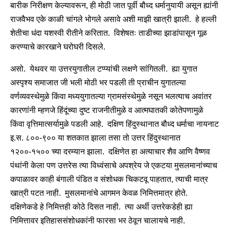
बारीक निरीक्षण केल्यावरून, ही मोठी जात पूर्वी बौध्द धर्मानुयायी असून ह्यांनी
राजवैभव एके काळी चांगले भोगले असावे अशी माझी खात्री झाली. हे हल्ली
शेतीचा धंदा यशस्वी रीतीने करितात. विशेषतः ताडीच्या झाडांपासून गूळ
करण्याचे कारखाने घरोघरी दिसले.
असो. येथवर या उत्तरयुगातील टप्प्यांची लक्षणे सांगितली. ह्या युगात
अस्पृश्य समाजात जी भली मोठी भर पडली ती प्राचीन युगातल्या
वर्णव्यवस्थेमुळे किंवा मध्ययुगातल्या ग्रामसंस्थेमुळे नसून भलत्याच अवांतर
कारणांनी म्हणजे हिंदूंच्या दुष्ट राजनीतीमुळे व आत्मघातकी कोतेपणामुळे
किंवा वृत्तिमात्सर्यामुळे पडली आहे. दक्षिण हिंदुस्थानात बौध्द धर्माचा नायनाट
इ.स. ८००-९०० या शतकात झाला तसा तो उत्तर हिंदुस्थानात
१२००-१५०० च्या दरम्यान झाला. दक्षिणेत हा अत्याचार शैव आणि वैष्णव
पंथांनी केला पण उत्तरेस त्या विध्वंसाचे अपश्रेय जे एकटया मुसलमानांच्याच
कपाळावर काही बंगाली पंडित व संशोधक चिकटवू पाहतात, त्याची मात्र
खात्री पटत नाही. मुसलमानांचे आगमन केवळ निमित्तमात्र होते.
दक्षिणेकडे हे निमित्तही कोठे दिसत नाही. त्या अर्थी उत्तरेकडेही ह्या
निमित्तावर इतिहाससंशोधकांनी फारसा भर ठेवून चालायचे नाही.