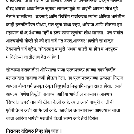
दाखविली. अशा रीतीने ह्या ओसाड जंगलात विस्मृतिगर्तेत दडपून गेलेल्या
बौध्द धर्माचा आकस्मिक सुगावा लागल्यामुळे या बाबूंनी आपला शोध पुढे
नेटाने चालविला. बडसाई आणि खिचिंग गावांजवळ त्यांना ओरिया भाषेतील
काही हस्तलिखित पोथ्या, एक जुना बौध्द स्तूप, धर्मराज आणि शीतला ह्या
महायान बौध्द पंथाच्या मूर्ती व इतर खाणाखुणांचा शोध लागला. पण सर्वात
आश्चर्याची गोष्टी ही की ह्या सर्व गत वस्तू आजवर भक्तीने सांभाळून
ठेवल्याचे सर्व श्रेय, नगेंद्रबाबू बाथुरी अथवा बाउरी या हीन व अस्पृश्य
मानिलेल्या जातीलाच देत आहेत !
सोळाव्या शतकातील ओरिसाचा राजा प्रतापरुद्र ह्याच्या कारकिर्दीत
बलरामदास नावाचा कवी होऊन गेला. हा प्रतापरुद्राच्या छळाला भिऊन
आपला बौध्द धर्म छपवून ठेवून हिंदुधर्मात मिळूनमिसळून राहत होता. त्याने
आपल्या 'गणेश विभूति' नावाच्या आरिया भाषेतील काव्यावर आपणच
'सिध्दांताडंबर' नावाची टीका केली आहे. त्यात त्याने बाथुरी जातीची
पूर्वपीठिका अशी सांगितली आहे. खालील उताऱ्यावरून आपल्यास जाता
जाता आरिया भाषेशी मराठीचे किती साम्य आहे हेही दिसेल.
निराकार दक्षिणरु विप्र होए जात ॥