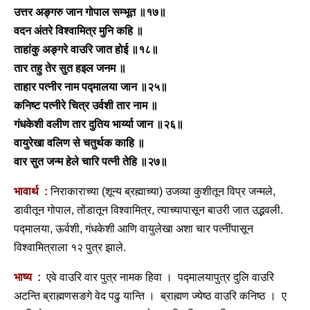
उत्तर अङ्गरु जान गोपाल सम्भूत ॥१७॥
वदन अंतरे विश्वामित्र मुनि कहि ॥
ताहांकु अङ्गरे वाउरि जात होई ॥१८॥
तार तहु तेर सुत हइल जनम ॥
ताहार पत्नीर नाम पद्मालया जान ॥२५॥
कनिष्ट पत्नीरे चित्र उर्वशी तार नाम ॥
गंधकेशी वलीण तार दुतिय भार्य्या जान ॥२६॥
वायुरेखा वलिण से चतुर्थक काहि ॥
वार सुत जन्म हेले चारि पत्नी तेहि ॥२७॥
भावार्थ :
निराकाराच्या (शून्य ब्रह्माच्या) उजव्या कुशीतून विप्र जन्मले,
डावीतून गोपाल, तोंडातून विश्वामित्र, त्याच्यापासून बाउरी जात उद्भवली.
पद्मालया, ऊर्वशी, गंधकेशी आणि वायुलेखा अशा चार पत्नींपासून
विश्वामित्राला १२ पुत्र झाले.
भाष्य :
एवे वाउरि वार पुत्र नामक हिवा । पद्मालयापुत्र दुलि वाउरि
अटन्ति ब्राह्मणसङगे वेद पढु यान्ति । ब्राह्मण ज्येष्ठ वाउरि कनिष्ठ । ए