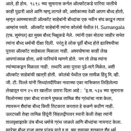
आले, ही होय. १८९८ च्या सुमारास कर्नल ऑल्कॉटकडे पारिया जातीचे
काही पुढारी आले आणि म्हणू लागले की, अशोकाच्या वेळी आपण बौध्द होतो,
म्हणून आमच्यासाठी ऑल्कॉट साहेबांनी बौध्दांचा एक नवीन संघ काढून त्यात
आम्हांस घ्यावे. ऑल्कॉट साहेबांनी त्यांना कोलंबो येथील H. Sumangala
(एच. सुमंगल) ह्या मुख्य बौध्द भिक्षूकडे नेले. त्यांनी एका मोठया जाहीर सभेत
त्यांना बौध्द धर्माची दीक्षा दिली. परंतु हे लोक पूर्वी बौध्द होते ह्याविषयीचा
पुरावा ऑल्कॉट साहेबाला मिळाला नाही. अश्वघोषाचा काही लेख
आपणांजवळ होता, असे पारियांचे म्हणणे होते. पण तो लेख त्यांना
त्यांच्याकडून मिळाला नाही. तथापि असा पुरावा पुढे-मागे मिळेल, अशी
ऑल्कॉट साहेबांची खात्री होती. कोलंबो येथील एक तामीळ हिंदु मि. व्ही.
जी. टी. पिल्ले यांनी सिध्दांतदीपिका नावाच्या एका मासिकात लिहिलेल्या
लेखातून पान २५ वर खालील उतारा दिला आहे : ''इ.स. ५३४ च्या सुमारास
सिलोनच्या एका बौध्द राजाने पुष्कळ तामिळ शैव ग्रंथांचा नाश केला,
त्यावरून शैवांचा बौध्द किती तिटकारा करतात हे कळणे कठीण नाही.
उलटपक्षी तेव्हा तामिळ हिंदूंनी सिंहलद्वीपावर स्वारी केली तेव्हा त्यांनी
तालवृक्षाइतके उंच बौध्द धर्माचे ग्रंथ जाळले आणि बौध्दांचा नायनाट केला.
मदुरेचा बौध्द राजा कण्ह पांडय याने इ.स. च्या सहाव्या शतकात शैव धर्म