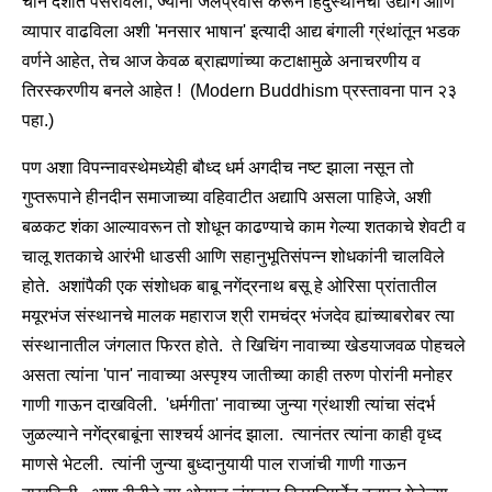
चीन देशात पसरविली, ज्यांनी जलप्रवास करून हिंदुस्थानचा उद्योग आणि
व्यापार वाढविला अशी 'मनसार भाषान' इत्यादी आद्य बंगाली ग्रंथांतून भडक
वर्णने आहेत, तेच आज केवळ ब्राह्मणांच्या कटाक्षामुळे अनाचरणीय व
तिरस्करणीय बनले आहेत ! (Modern Buddhism प्रस्तावना पान २३
पहा.)
पण अशा विपन्नावस्थेमध्येही बौध्द धर्म अगदीच नष्ट झाला नसून तो
गुप्तरूपाने हीनदीन समाजाच्या वहिवाटीत अद्यापि असला पाहिजे, अशी
बळकट शंका आल्यावरून तो शोधून काढण्याचे काम गेल्या शतकाचे शेवटी व
चालू शतकाचे आरंभी धाडसी आणि सहानुभूतिसंपन्न शोधकांनी चालविले
होते. अशांपैकी एक संशोधक बाबू नगेंद्रनाथ बसू हे ओरिसा प्रांतातील
मयूरभंज संस्थानचे मालक महाराज श्री रामचंद्र भंजदेव ह्यांच्याबरोबर त्या
संस्थानातील जंगलात फिरत होते. ते खिचिंग नावाच्या खेडयाजवळ पोहचले
असता त्यांना 'पान' नावाच्या अस्पृश्य जातीच्या काही तरुण पोरांनी मनोहर
गाणी गाऊन दाखविली. 'धर्मगीता' नावाच्या जुन्या ग्रंथाशी त्यांचा संदर्भ
जुळल्याने नगेंद्रबाबूंना साश्चर्य आनंद झाला. त्यानंतर त्यांना काही वृध्द
माणसे भेटली. त्यांनी जुन्या बुध्दानुयायी पाल राजांची गाणी गाऊन