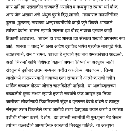
फार पूर्वी ह्या प्रांतातील राज्यकर्ते असावेत व मध्ययुगात त्यांचा धर्म बौध्द
अगर जैन असावा असे अंधुक पुरावे दिसू लागले. मलबारात मलयगिरीवर
पुलया (पुल्कस) नावाच्या अस्पृश्यवर्गीयांचे काही जुने किल्ले आढळले.
त्यांच्या देवांना 'चाटन' म्हणजे 'शास्ता' ह्या बौध्द नावाचा प्रचार काही
ठिकाणी आढळला. 'चाटन' हा शब्द शास्ता ह्या संस्कृत शब्दाचे अपभ्रष्ट रूप
आहे. शास्ता = चाट; 'न' असा आदेश द्राविड भाषेत प्रत्येक नावापुढे येतो.
उदाहरणार्थ, राम = रामन. शास्ता हे बुध्दाचे एक नाव अमरकोशात आढळते.
असो 'चिरुमा' आणि विशेषतः 'यझवा' अथवा 'तिय्या' या अस्पृश्य जाती
संस्कृतचे पूर्वापार उत्तम अध्ययन करीत असलेल्या आढळल्या. तिय्या
जातीमध्ये नारायणस्वामी नावाच्या एका संन्याशाने आत्मोध्दाराची नवीन
धार्मिक चळवळ मोठया जोरात चालविलेली पाहिली. या आत्मोध्दाराच्या
चळवळीचे मुख्य लक्षण म्हणजे हजारो रुपयांचे फंड जमवून ह्या तिय्या
जातीच्या लोकांसाठी ठिकठिकाणी सुंदर व प्रशस्त देवळे बांधणे व त्यातून
संस्कृत उत्तम शिकलेले त्याच जातीचे तरुण देवपूजक तयार करणे व त्यांच्या
वृत्तीची योजना करणे, हे होय. ह्या तपस्वी स्वामींची मी पुनःपुन्हा भेट घेऊन
त्यांच्या चळवळीचे आध्यात्मिक स्वरूपही निरखून पाहिले. या अस्पृश्य