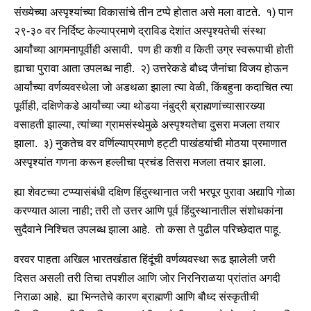
संख्येच्या अस्पृश्यांच्या विकासांचे तीन टप्पे होतात असे मला वाटते. १) पान
२९-३० वर निर्दिष्ट केल्याप्रमाणे द्राविड देशांत अस्पृश्यतेची संस्था
आर्यांच्या आगमनापूर्वीही असावी. पण ही कशी व किती उग्र स्वरूपाची होती
ह्याचा पुरावा आता उपलब्ध नाही. २) उत्तरेकडे बौध्द जैनांचा विजय होऊन
आर्यांच्या वर्णव्यवस्थेला जो अडथळा झाला त्या वेळी, किंबहुना कदाचित त्या
पूर्वीही, दक्षिणेकडे आर्यांच्या ज्या थोडया नंबुद्री ब्राह्मणांच्यासारख्या
वसाहती झाल्या, त्यांच्या ग्रामसंस्थेमुळे अस्पृश्यतेचा दुसरा मजला तयार
झाला. ३) नुकतेच वर वर्णिल्याप्रमाणे हट्टी पाखंडयांची मोठया प्रमाणात
अस्पृश्यांत गणना करून हल्लीचा प्रचंड तिसरा मजला तयार झाला.
ह्या शेवटच्या टप्प्यासंबंधी दक्षिण हिंदुस्थानात जरी भरपूर पुरावा अद्यापि गोळा
करण्यात आला नाही; तरी तो उत्तर आणि पूर्व हिंदुस्थानातील संशोधकांना
सुदैवाने निश्चित उपलब्ध झाला आहे. तो कसा ते पुढील परिच्छेदात पाहू.
वरवर पाहता अखिल भारतखंडात हिंदूंची वर्णव्यवस्था रूढ झालेली जरी
दिसत असली तरी तिचा तपशील आणि जोर निरनिराळया प्रांतांत अगदी
निराळा आहे. ह्या भिन्नतेचे कारण ब्राह्मणी आणि बौध्द संस्कृतीची