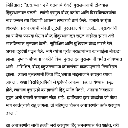
लिहितात : ''इ.स.च्या १२ वे शतकाचे शेवटी मुसलमानांची टोळधाड
हिंदुस्थानावर पडली. त्यांनी प्रमुख बौध्द मठांचा आणि विश्वविद्यालयांचा
नाश करून त्या ठिकाणी आपल्या लष्कराचे ठाणे केले. हजारो साधूंचा
शिरच्छेद करून त्यांची संपत्ती लुटली, पुस्तकालये जाळली,.... ब्राह्मणांनी
ह्या संधीचा फायदा घेऊन बौध्द हिंदुस्थानातून समूळ नाहीसा झाला असे
भासविण्यास सुरुवात केली. सुशिक्षित आणि बुध्दिवान बौध्द मारले गेले,
अथवा दूरदेशी पळून गेले. मागे त्यांचा प्रांत ब्राह्मणांच्या कारवाईला मोकळा
झाला. पुष्कळ बौध्दांना जबरीने किंवा फुसलावून मुसलमानी धर्मात कोंबण्यात
आले. अशिक्षित, बौध्द बहुजनसमाज कोकरांच्या कळपाप्रमाणे निराश्रित
झाला. त्याला मुसलमानी किंवा हिंदू धर्माचा नाइलाजाने आश्रय घ्यावा
लागला. अशा निराश्रितांपैकी जे पूर्णपणे आपल्या कह्यात येण्यास कबूल
होते, त्यांनाच दुराग्रही ब्राह्मणांनी हिंदू धर्मात घेतले. अशांना 'नवशाखा
शूद्र' अशी बंगाली समाजात संज्ञा आहे. ह्याशिवाय इतर बौध्दांचा जो मोठा
भाग स्वतंत्रपणे राहू लागला, तो बहिष्कृत होऊन अनाचरणीय ऊर्फ अस्पृश्य
ठरला.''
ह्या अनाचरणीय जाती हल्ली जरी अस्पृश्य हिंदू समजण्यास येत आहेत, तरी