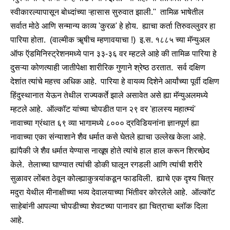
स्वीकारल्यापासून बोध्दांच्या ऱ्हासास सुरुवात झाली.'' तामिळ भाषेतील
सर्वात मोठे आणि सन्मान्य काव्य 'कुरळ' हे होय. ह्याचा कर्ता तिरुवल्लुवर हा
पारिया होता. (वाल्मीक ॠषीच म्हणावयाचा !) इ.स. १८८५ च्या मॅन्युअल
ऑफ ऍडमिनिस्ट्रेशनमध्ये पान ३३-३६ वर म्हटले आहे की तामिळ पारिया हे
दुसऱ्या कोणत्याही जातीपेक्षा शारीरिक गुणाने श्रेष्ठ ठरतात. सर्व दक्षिण
देशांत त्यांचे महत्त्व अधिक आहे. पारिया हे वायव्य दिशेने आर्यांच्या पूर्वी दक्षिण
हिंदुस्थानात येऊन तेथील राज्यकर्ते झाले असावेत असे ह्या मॅन्युअलमध्ये
म्हटले आहे. ऑल्कॉट यांच्या चोपडीत पान २९ वर 'हालस्य महात्म्यं'
नावाच्या ग्रंथात ६९ व्या भागामध्ये ८००० द्रविडियनांना ज्ञानपूर्ण ह्या
नावाच्या एका संन्याशाने शैव धर्मात कसे घेतले ह्याचा उल्लेख केला आहे.
ह्यांपैकी जे शैव धर्मात येण्यास नाखूष होते त्यांचे हाल हाल करून शिरच्छेद
केले. तेलाच्या घाण्यात त्यांची डोकी घालून रगडली आणि त्यांची शरीरे
सुळावर लोंबत ठेवून कोल्ह्याकुत्र्यांकडून फाडविली. ह्याचे एक दृश्य चित्र
मदुरा येथील मीनाक्षीच्या भव्य देवालयाच्या भिंतीवर कोरलेले आहे. ऑल्कॉट
साहेबांनी आपल्या चोपडीच्या शेवटच्या पानावर ह्या चित्राचा ब्लॉक दिला
आहे.