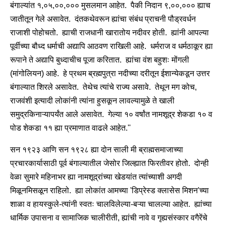
बंगाल्यांत १,०५,००,००० मुसलमान आहेत. पैकी निदान ९,००,००० ह्याच
जातीतून गेले असावेत. दंतकथेवरून ह्यांचा संबंध प्राचनी पौड्रवर्धन
राजाशी पोहोचतो. ह्याची राजधानी खारातोय नदीवर होती. ह्यांनी आपल्या
पूर्वीच्या बौध्द धर्माची अद्यापि आठवण राखिली आहे. धर्मराज व धर्मठाकूर ह्या
रूपाने ते अद्यापि बुध्दाचीच पूजा करितात. ह्यांचा वंश बहुशः मोंगली
(मांगोलियन) आहे. हे प्रथम ब्रह्मपुत्रा नदीच्या दरीतून ईशान्येकडून उत्तर
बंगाल्यात शिरले असावेत. तेथेच त्यांचे राज्य असावे. तेथून मग कोच,
राजवंशी इत्यादी लोकांनी त्यांना हुसकून लावल्यामुळे ते खाली
समुद्रकिनाऱ्यापर्यंत आले असावेत. गेल्या १० वर्षांत नामशूद्र शेकडा १० व
पोड शेकडा ११ ह्या प्रमाणात वाढले आहेत.''
सन १९२३ आणि सन १९२८ ह्या दोन साली मी ब्राह्मसमाजाच्या
प्रचारकार्यासाठी पूर्व बंगाल्यातील जेसोर जिल्ह्यात फिरतीवर होतो. दोन्ही
वेळा सुमारे महिनाभर ह्या नामशूद्रांच्या खेडयांत त्यांच्याशी अगदी
मिळूनमिसळून राहिलो. ह्या लोकांत आमच्या 'डिप्रेस्ड क्लासेस मिशन'च्या
शाळा व हायस्कुले-त्यांनी स्वतः चालविलेल्या-बऱ्या चालल्या आहेत. ह्यांच्या
धार्मिक उपासना व सामाजिक चालीरीती, ह्यांची नावे व गृह्यसंस्कार वगैरेंचे