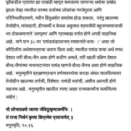
पूर्वेकडील प्रांतांत ह्या पाखंडी म्हणून समजल्या जाणाऱ्या धर्माचा उच्छेद
झाला तेव्हा त्यातील वरच्या दर्जाच्या लोकांचा गरजेपुरता आणि
परिस्थितीप्रमाणे, नवीन हिंदुधर्मात समावेश होऊ शकला. परंतु खालच्या
तेजोहीन, मांसाहारी, हीनकर्मी व केवळ अकुशल श्रमजीवी बहुजनसमाजाची
भर ठोकळमानाने 'अस्पृश्य' आणि ग्रामबाह्य वर्गात होणे अगदी साहजिक
आहे. मागे पान ३८ वर 'पाषंडचंडालानाम् स्मशानांते वासः ।' असा जो
कौटिलीय अर्थशास्त्राचा उतारा दिला आहे; त्यातील पाषंड याचा अर्थ मगध
देशात जरी बौध्द-जैन असा होणे कठीण असले, तरी खाली दक्षिण देशात
बौध्द-जैनांच्या नायनाटानंतर पाषंड म्हणजे बौध्द-जैनच असा होणे साहजिक
आहे. मनुस्मृतीने ब्राह्मणप्रधान वर्णव्यवस्थेचा करडा अंमल चालविल्यावर
तेजोहीन खालच्या वर्गाची, विशेषतः पाषंडी मतांची, अशीच अवनती होणे
सहजच आहे. मनुस्मृतीत खालील स्पष्ट आज्ञा राज्यकर्त्यांना फर्माविल्या
आहेत :
यो लोभादधमो जात्या जीवेदुत्कृष्टकर्मभिः ।
तं राजा निर्धनं कृत्वा क्षिप्रमेव प्रवासयेत् ॥
मनुस्मृति, १०.९६