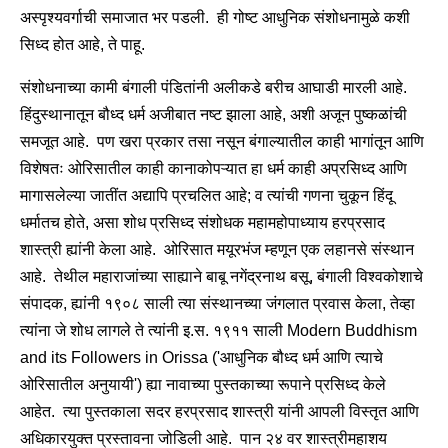
अस्पृश्यवर्गाची समाजात भर पडली. ही गोष्ट आधुनिक संशोधनामुळे कशी
सिध्द होत आहे, ते पाहू.
संशोधनाच्या कामी बंगाली पंडितांनी अलीकडे बरीच आघाडी मारली आहे.
हिंदुस्थानातून बौध्द धर्म अजीबात नष्ट झाला आहे, अशी अजून पुष्कळांची
समजूत आहे. पण खरा प्रकार तसा नसून बंगाल्यातील काही भागांतून आणि
विशेषतः ओरिसातील काही कानाकोपऱ्यात हा धर्म काही अप्रसिध्द आणि
मागासलेल्या जातींत अद्यापि प्रचलित आहे; व त्यांची गणना चुकून हिंदू
धर्मातच होते, असा शोध प्रसिध्द संशोधक महामहोपाध्याय हरप्रसाद
शास्त्री ह्यांनी केला आहे. ओरिसात मयूरभंज म्हणून एक लहानसे संस्थान
आहे. तेथील महाराजांच्या साह्याने बाबू नगेंद्रनाथ बसू, बंगाली विश्वकोशाचे
संपादक, ह्यांनी १९०८ साली त्या संस्थानच्या जंगलात प्रवास केला, तेव्हा
त्यांना जे शोध लागले ते त्यांनी इ.स. १९११ साली Modern Buddhism
and its Followers in Orissa ('आधुनिक बौध्द धर्म आणि त्याचे
ओरिसातील अनुयायी') ह्या नावाच्या पुस्तकाच्या रूपाने प्रसिध्द केले
आहेत. त्या पुस्तकाला सदर हरप्रसाद शास्त्री यांनी आपली विस्तृत आणि
अधिकारयुक्त प्रस्तावना जोडिली आहे. पान २४ वर शास्त्रीमहाशय