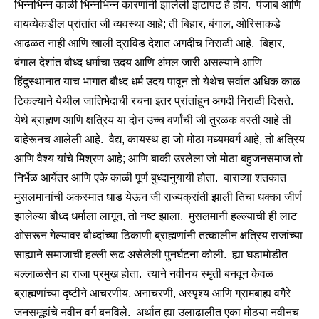
भिन्नभिन्न काळी भिन्नभिन्न कारणांनी झालेली झटापट हे होय. पंजाब आणि
वायव्येकडील प्रांतांत जी व्यवस्था आहे; ती बिहार, बंगाल, ओरिसाकडे
आढळत नाही आणि खाली द्राविड देशात अगदीच निराळी आहे. बिहार,
बंगाल देशांत बौध्द धर्माचा उदय आणि अंमल जारी असल्याने आणि
हिंदुस्थानात याच भागात बौध्द धर्म उदय पावून तो येथेच सर्वात अधिक काळ
टिकल्याने येथील जातिभेदाची रचना इतर प्रांतांहून अगदी निराळी दिसते.
येथे ब्राह्मण आणि क्षत्रिय या दोन उच्च वर्णांची जी तुरळक वस्ती आहे ती
बाहेरूनच आलेली आहे. वैद्य, कायस्थ हा जो मोठा मध्यमवर्ग आहे, तो क्षत्रिय
आणि वैश्य यांचे मिश्रण आहे; आणि बाकी उरलेला जो मोठा बहुजनसमाज तो
निर्भेळ आर्येतर आणि एके काळी पूर्ण बुध्दानुयायी होता. बाराव्या शतकात
मुसलमानांची अकस्मात धाड येऊन जी राज्यक्रांती झाली तिचा धक्का जीर्ण
झालेल्या बौध्द धर्माला लागून, तो नष्ट झाला. मुसलमानी हल्ल्याची ही लाट
ओसरून गेल्यावर बौध्दांच्या ठिकाणी ब्राह्मणांनी तत्कालीन क्षत्रिय राजांच्या
साह्याने समाजाची हल्ली रूढ असेलेली पुनर्घटना कोली. ह्या घडामोडीत
बल्लाळसेन हा राजा प्रमुख होता. त्याने नवीनच स्मृती बनवून केवळ
ब्राह्मणांच्या दृष्टीने आचरणीय, अनाचरणी, अस्पृश्य आणि ग्रामबाह्य वगैरे
जनसमूहांचे नवीन वर्ग बनविले. अर्थात ह्या उलाढालीत एका मोठया नवीनच