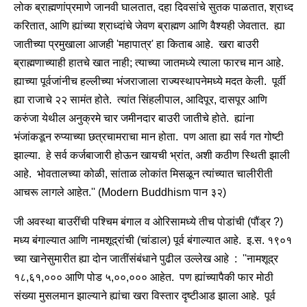
लोक ब्राह्मणांप्रमाणे जानवी घालतात, दहा दिवसांचे सुतक पाळतात, श्राध्द
करितात, आणि ह्यांच्या श्राध्दांचे जेवण ब्राह्मण आणि वैश्यही जेवतात. ह्या
जातीच्या प्रमुखाला आजही 'महापात्र' हा किताब आहे. खरा बाउरी
ब्राह्मणाच्याही हातचे खात नाही; त्याच्या जातमध्ये त्याला फारच मान आहे.
ह्याच्या पूर्वजांनीच हल्लीच्या भंजराजाला राज्यस्थापनेमध्ये मदत केली. पूर्वी
ह्या राजाचे २२ सामंत होते. त्यांत सिंहलीपाल, आदिपूर, दासपूर आणि
करुंजा येथील अनुक्रमे चार जमीनदार बाउरी जातीचे होते. ह्यांना
भंजांकडून रुप्याच्या छत्रचामराचा मान होता. पण आता ह्या सर्व गत गोष्टी
झाल्या. हे सर्व कर्जबाजारी होऊन खायची भ्रांत, अशी कठीण स्थिती झाली
आहे. भोवतालच्या कोळी, सांताळ लोकांत मिसळून त्यांच्यात चालीरीती
आचरू लागले आहेत.'' (Modern Buddhism पान ३२)
जी अवस्था बाउरींची पश्चिम बंगाल व ओरिसामध्ये तीच पोडांची (पौंड्र ?)
मध्य बंगाल्यात आणि नामशूद्रांची (चांडाल) पूर्व बंगाल्यात आहे. इ.स. १९०१
च्या खानेसुमारीत ह्या दोन जातींसंबंधाने पुढील उल्लेख आहे : ''नामशूद्र
१८,६१,००० आणि पोड ५,००,००० आहेत. पण ह्यांच्यापैकी फार मोठी
संख्या मुसलमान झाल्याने ह्यांचा खरा विस्तार दृष्टीआड झाला आहे. पूर्व