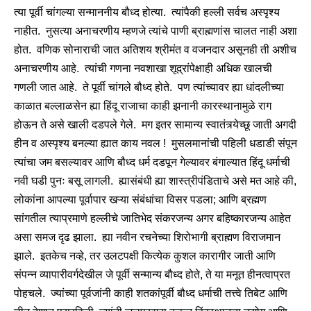
त्या पूर्वी चांगल्या सन्माननीय बौध्द होत्या. त्यांपैकी हल्ली सर्वच अस्पृश्य
नाहीत. नुसत्या अनाचरणीय म्हणजे त्यांचे पाणी ब्राह्मणांस चालत नाही अशा
होत. वणिक सोनाराची जात अतिशय श्रीमंत व वजनदार असूनही ती अशीच
अनाचरणीय आहे. त्यांची गणना नवशाखा शूद्रांपेक्षाही अधिक खालची
गणली जात आहे. ते पूर्वी चांगले बौध्द होते. पण त्यांच्यावर ह्या धांदलीच्या
काळात बल्लाळसेन ह्या हिंदू राजाचा काही झनानी कारस्थानामुळे राग
होऊन ते असे खाली दडपले गेले. मग इतर सामान्य स्वातंत्र्येच्छू जाती अगदी
हीन व अस्पृश्य बनल्या ह्यात काय नवल ! मुसलमानांची पहिली धडाडी संपून
त्यांचा जम बसल्यावर आणि बौध्द धर्म दडपून गेल्यावर बंगाल्यात हिंदू धर्माची
नवी घडी पुनः बसू लागली. ह्यासंबंधी ह्या शास्त्रीपंडिताचे असे मत आहे की,
लोकांना आपल्या पूर्वापार खऱ्या संबंधांचा विसर पडला; आणि ब्रह्मण
सांगतील त्याप्रमाणे हल्लीचे जातिभेद संकरजन्य अगर बहिष्कारजन्य आहेत
असा समज दृढ झाला. ह्या नवीन रचनेच्या शिरोभागी ब्राह्मण विराजमान
झाले. इतकेच नव्हे, तर उलटपक्षी कित्येक कुशल कारागीर जाती आणि
संपन्न व्यापारीवर्गदेखील जे पूर्वी सन्मान्य बौध्द होते, ते या मनूत हीनत्वाप्रत
पोहचले. ज्यांच्या पूर्वजांनी काही शतकांपूर्वी बौध्द धर्माची तत्त्वे तिबेट आणि