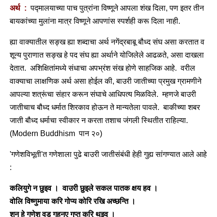
अर्थ :
पद्मालयाच्या पाच पुत्रांना विष्णूने आपला शंख दिला, पण इतर तीन
बायकांच्या मुलांना मात्र विष्णूने आपणांस स्पर्शही करू दिला नाही.
ह्या वाक्यातील सङ्ख ह्या शब्दाचा अर्थ नगेंद्रबाबू बौध्द संघ असा करतात व
शून्य पुराणात सङ्ख हे पद संघ ह्या अर्थाने योजिलेले आढळते, असा दाखला
देतात. अशिक्षितांमध्ये संधाचा अपभ्रंश संख होणे साहजिक आहे. वरील
वाक्याचा लाक्षणिक अर्थ असा होईल की, बाउरी जातीच्या प्रमुख ग्रामणीने
आपल्या शत्रूंचा संहार करून संघाचे आधिपत्य मिळविले. म्हणजे बाउरी
जातीचाच बौध्द धर्मात शिरकाव होऊन ते मान्यतेला पावले. बाकीच्या शबर
जाती बौध्द धर्माचा स्वीकार न करता तशाच जंगली स्थितीत राहिल्या.
(Modern Buddhism पान २०)
'गणेशविभूती'त गणेशाला पुढे बाउरी जातीसंबंधी हेही गुह्य सांगण्यात आले आहे
:
कलियुगे न छुइव । वाउरी छुइले सकल पातक क्षय हव ।
वोलि विष्णुमाया करि गोप्य कोरि रखि अच्छन्ति ।
शुन हे गणेश वड गहनए गुप्त करि थुइवु ।