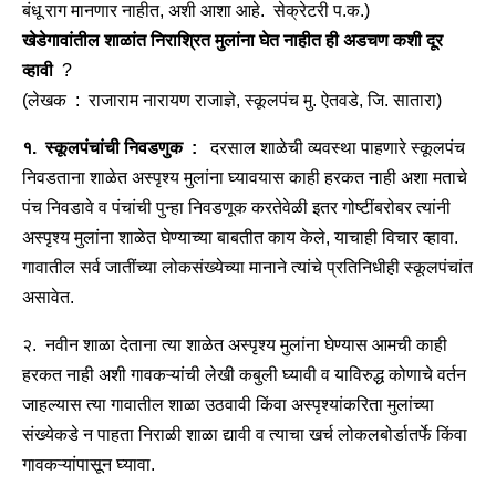
बंधू राग मानणार नाहीत, अशी आशा आहे. सेक्रेटरी प.क.)
खेडेगावांतील शाळांत निराश्रित मुलांना घेत नाहीत ही अडचण कशी दूर
व्हावी
?
(लेखक : राजाराम नारायण राजाज्ञे, स्कूलपंच मु. ऐतवडे, जि. सातारा)
१. स्कूलपंचांची निवडणुक :
दरसाल शाळेची व्यवस्था पाहणारे स्कूलपंच
निवडताना शाळेत अस्पृश्य मुलांना घ्यावयास काही हरकत नाही अशा मताचे
पंच निवडावे व पंचांची पुन्हा निवडणूक करतेवेळी इतर गोष्टींबरोबर त्यांनी
अस्पृश्य मुलांना शाळेत घेण्याच्या बाबतीत काय केले, याचाही विचार व्हावा.
गावातील सर्व जातींच्या लोकसंख्येच्या मानाने त्यांचे प्रतिनिधीही स्कूलपंचांत
असावेत.
२. नवीन शाळा देताना त्या शाळेत अस्पृश्य मुलांना घेण्यास आमची काही
हरकत नाही अशी गावकऱ्यांची लेखी कबुली घ्यावी व याविरुद्ध कोणाचे वर्तन
जाहल्यास त्या गावातील शाळा उठवावी किंवा अस्पृश्यांकरिता मुलांच्या
संख्येकडे न पाहता निराळी शाळा द्यावी व त्याचा खर्च लोकलबोर्डातर्फे किंवा
गावकऱ्यांपासून घ्यावा.