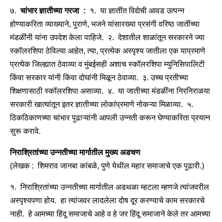
७.
चांभार ज्ञातीच्या गरजा :
१. या ज्ञातींत विद्येची आवड उत्पन्न
होण्याकरिता व्याख्याने, पुराणे, भजने यांसारख्या प्रसंगी वरिष्ठ जातींच्या
मंडळींनी यांना उपदेश केला पाहिजे. २. देशातील शाळांतून सरकारने ज्या
स्कॉलरशिपा ठेविल्या आहेत, त्या, प्रत्येक अस्पृश्य जातीला एक याप्रमाणे
प्रत्येक जिल्ह्यात ठेवाव्या व मुंबईसही अशाच स्कॉलरशिपा म्युनिसिपालिटी
किंवा सरकार यांनी किंवा दोघांनी मिळून ठेवाव्या. ३. उच्च प्रतीच्या
शिक्षणासाठी स्कॉलरशिपा असाव्या. ४. या जातीच्या मंडळींना निरनिराळया
सरकारी खात्यांतून इतर ज्ञातीच्या लोकांप्रमाणे नोकऱ्या मिळाव्या. ५.
ठिकठिकाणच्या चांभार पुढाऱ्यांनी आपली उन्नती करून घेण्याकरिता प्रयत्न
सुरू करावे.
निराश्रितांच्या उन्नतीच्या मार्गातील मुख्य अडचण
(लेखक : शिमराव जानबा कांबळे, पुणे येथील महार समाजाचे एक पुढारी.)
१. निराश्रितांच्या उन्नतीच्या मार्गातील अडथळा म्हटला म्हणजे त्यांजवरील
अस्पृश्यपणा होय. हा त्यांजवर लादलेला दोष दूर करण्याचे काम सरकारचे
नाही. हे आमच्या हिंदू समाजाचे आहे व हे जर हिंदू समाजाने केले तर आमच्या