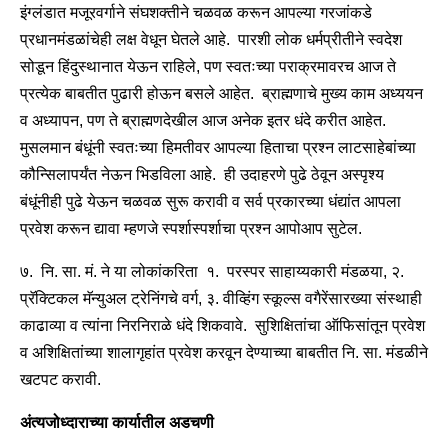
इंग्लंडात मजूरवर्गाने संघशक्तीने चळवळ करून आपल्या गरजांकडे
प्रधानमंडळांचेही लक्ष वेधून घेतले आहे. पारशी लोक धर्मप्रीतीने स्वदेश
सोडून हिंदुस्थानात येऊन राहिले, पण स्वतःच्या पराक्रमावरच आज ते
प्रत्येक बाबतीत पुढारी होऊन बसले आहेत. ब्राह्मणाचे मुख्य काम अध्ययन
व अध्यापन, पण ते ब्राह्मणदेखील आज अनेक इतर धंदे करीत आहेत.
मुसलमान बंधूंनी स्वतःच्या हिमतीवर आपल्या हिताचा प्रश्न लाटसाहेबांच्या
कौन्सिलापर्यंत नेऊन भिडविला आहे. ही उदाहरणे पुढे ठेवून अस्पृश्य
बंधूंनीही पुढे येऊन चळवळ सुरू करावी व सर्व प्रकारच्या धंद्यांत आपला
प्रवेश करून द्यावा म्हणजे स्पर्शास्पर्शाचा प्रश्न आपोआप सुटेल.
७. नि. सा. मं. ने या लोकांकरिता १. परस्पर साहाय्यकारी मंडळया, २.
प्रॅक्टिकल मॅन्युअल ट्रेनिंगचे वर्ग, ३. वीव्हिंग स्कूल्स वगैरेंसारख्या संस्थाही
काढाव्या व त्यांना निरनिराळे धंदे शिकवावे. सुशिक्षितांचा ऑफिसांतून प्रवेश
व अशिक्षितांच्या शालागृहांत प्रवेश करवून देण्याच्या बाबतीत नि. सा. मंडळीने
खटपट करावी.
अंत्यजोध्दाराच्या कार्यातील अडचणी