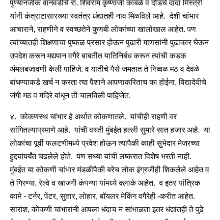
पुण्यानजीक वानवडीचे रा. शिवराम कृष्णाजी कांबळे व दौंडचे दादा मिस्त्री
यांनी कंत्राटासारख्या स्वतंत्र धंद्यातही नाव मिळविले आहे. देशी चांभार
आचाराने, राहणीने व स्वच्छतेने कुणबी लोकांच्या खालोखाल आहेत. पण
त्यांच्यातही शिक्षणाचा पुष्कळ प्रसार होऊन पुढारी माणसांनी पुढाकार घेऊन
उपदेश करून मद्यपान वगैरे बाबतीत यातिनिर्बंध करून त्यांची कडक
अंमलबजावणी केली पाहिजे. व यातीचे पैसे जमतात ते निव्वळ मठ व देवळे
बांधण्याकडे खर्च न करता त्या पैशाने आपणाकरिताच का होईना, विद्यादेवीचे
जंगी मठ व मंदिरे बांधून ती चालविली पाहिजेत.
४. कोकणस्थ चांभार हे अर्थात कोकणातले. यांचीही राहणी वर
सांगितल्याप्रमाणे आहे. यांची वस्ती मुंबईत हल्ली सुमारे सात हजार आहे. या
लोकांचा पूर्वी फलटणीमध्ये प्रवेश होऊन त्यापैकी काही सुभेदार मेजरच्या
हुद्दयांपर्यंत चढलेले होते. पण सध्या यांची लष्करात विशेष भरती नाही.
मुंबईत या कोकणी चांभार मंडळीपैकी बरेच लोक इंग्रजीही शिकलेले आहेत व
ते गिरण्या, रेल्वे व खाजगी कंपन्या यांमध्ये क्लार्क आहेत. व इतर यांत्रिक
कामे - टर्नर, पेंटर, सुतार, लोहार, बॉयलर मेकिंग वगैरेही -करीत आहेत.
सारांश, कोकणी चांभारांनी आपला धंदाच न सांभाळता इतर धंद्यांतही ते पुढे