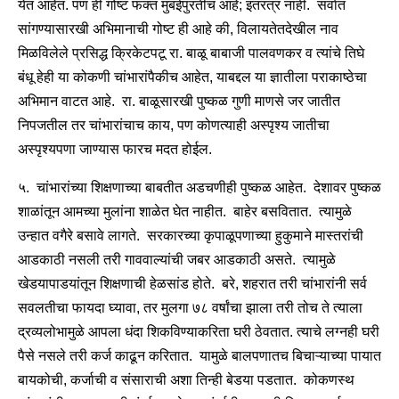
येत आहेत. पण ही गोष्ट फक्त मुंबईपुरतीच आहे; इतरत्र नाही. सर्वात
सांगण्यासारखी अभिमानाची गोष्ट ही आहे की, विलायतेतदेखील नाव
मिळविलेले प्रसिद्ध क्रिकेटपटू रा. बाळू बाबाजी पालवणकर व त्यांचे तिघे
बंधू हेही या कोकणी चांभारांपैकीच आहेत, याबद्दल या ज्ञातीला पराकाष्ठेचा
अभिमान वाटत आहे. रा. बाळूसारखी पुष्कळ गुणी माणसे जर जातीत
निपजतील तर चांभारांचाच काय, पण कोणत्याही अस्पृश्य जातीचा
अस्पृश्यपणा जाण्यास फारच मदत होईल.
५. चांभारांच्या शिक्षणाच्या बाबतीत अडचणीही पुष्कळ आहेत. देशावर पुष्कळ
शाळांतून आमच्या मुलांना शाळेत घेत नाहीत. बाहेर बसवितात. त्यामुळे
उन्हात वगैरे बसावे लागते. सरकारच्या कृपाळूपणाच्या हुकुमाने मास्तरांची
आडकाठी नसली तरी गाववाल्यांची जबर आडकाठी असते. त्यामुळे
खेडयापाडयांतून शिक्षणाची हेळसांड होते. बरे, शहरात तरी चांभारांनी सर्व
सवलतीचा फायदा घ्यावा, तर मुलगा ७८ वर्षांचा झाला तरी तोच ते त्याला
द्रव्यलोभामुळे आपला धंदा शिकविण्याकरिता घरी ठेवतात. त्याचे लग्नही घरी
पैसे नसले तरी कर्ज काढून करितात. यामुळे बालपणातच बिचाऱ्याच्या पायात
बायकोची, कर्जाची व संसाराची अशा तिन्ही बेडया पडतात. कोकणस्थ