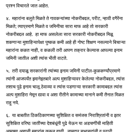
प्रश्न विचारले जात आहेत.
४. महारांना बलुते मिळते ते गावकऱ्यांच्या नोकरीबद्दल, परीट, न्हावी वगैरेंना
मिळते; त्याप्रमाणे मिळते व जमिनीचा सारा माफ आहे तो सरकारी
नोकरीबद्दल आहे. हा माफ असलेला सारा सरकारी नोकरीबद्दल मिळू
शकणाऱ्या मुशाहिऱ्यापेक्षा पुष्कळ कमी आहे ही गोष्ट शिक्षण नसल्याने बिचाऱ्या
महारांना कळत नाही, व कळली तरी आपण तक्रार केल्यास आपल्या इनाम
जमिनी जातील अशी त्यांस भीती वाटते.
५. तरी दयाळू सरकारांनी त्यांच्या इनाम जमिनी पाटील-कुळकर्ण्यांप्रमाणे
त्यांनी आजपर्यंत इमानेइतबारे अल्प मुशाहिऱ्यावर केलेल्या नोकरीबद्दल, त्यांस
तशाच पुढे इनाम चालू ठेवाव्या व त्यांस पडणाऱ्या सरकारी कामाबद्दल त्यांस
अल्प मुशाहिरा नेमून द्यावा व अशा रीतीने कामाच्या मानाने कमी तैनात मिळत
राहू नये.
६. या बाबतीत ठिकठिकाणच्या सुशिक्षित व समंजस निराश्रितांनी व इतर
सुशिक्षित वरिष्ठ जातींच्या देशबंधूंनी पुढे येऊन या अडचणींची माहिती
आमच्या अज्ञानी महारांस करून द्यावी. नामदार सभासदांनी व पुढारी