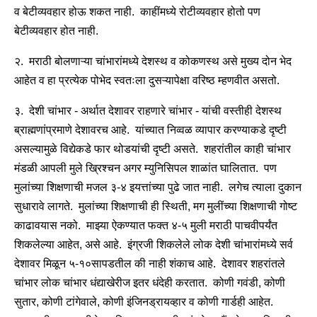
व बेटीव्यवहार होऊ शकत नाही. काहींमध्ये रोटीव्यवहार होतो पण
बेटीव्यवहार होत नाही.
२. मराठी बोलणाऱ्या चांभारांमध्ये देशस्थ व कोकणस्थ असे मुख्य दोन भेद
आहेत व हा प्रत्येक पोभेद स्वतःला दुसऱ्यापेक्षा वरिष्ठ म्हणवीत असतो.
३. देशी चांभार - अर्थात देशावर राहणारे चांभार - यांची वस्तीही देशस्थ
ब्राह्मणांप्रमाणे देशावरच आहे. यांच्यात निव्वळ व्यापार करण्याकडे दृष्टी
असल्यामुळे विद्येकडे फार थोडयांची दृष्टी असते. शहरांतील काही चांभार
मंडळी आपली मुले ख्रिश्चन अगर म्युनिसिपल शाळांत घालितात. पण
मुलांच्या शिक्षणाची मजल ३-४ इयत्तांच्या पुढे जात नाही. लगेच त्याला दुकान
सुधारावे लागते. मुलांच्या शिक्षणाची ही स्थिती, मग मुलींच्या शिक्षणाची गोष्ट
काढावयास नको. माझ्या ऐकण्यात फक्त ४-५ मुली मराठी पाचवीपर्यंत
शिकलेल्या आहेत, असे आहे. इंग्रजी शिकलेले लोक देशी चांभारांमध्ये सर्व
देशावर मिळून ५-१०सापडतील की नाही शंकाच आहे. देशावर शहरांतले
चांभार लोक चांभार धंद्याखेरीज इतर धंदेही करतात. कोणी गवंडी, कोणी
सुतार, कोणी टांगेवाले, कोणी इंजिनड्रायव्हार व कोणी गार्डही आहेत.