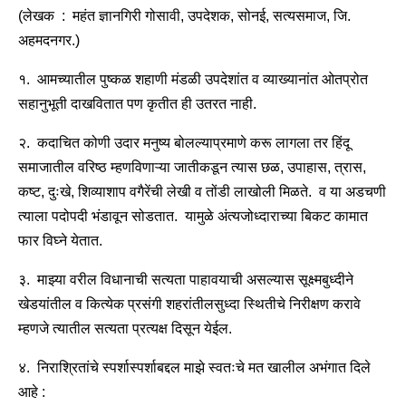
(लेखक : महंत ज्ञानगिरी गोसावी, उपदेशक, सोनई, सत्यसमाज, जि.
अहमदनगर.)
१. आमच्यातील पुष्कळ शहाणी मंडळी उपदेशांत व व्याख्यानांत ओतप्रोत
सहानुभूती दाखवितात पण कृतीत ही उतरत नाही.
२. कदाचित कोणी उदार मनुष्य बोलल्याप्रमाणे करू लागला तर हिंदू
समाजातील वरिष्ठ म्हणविणाऱ्या जातीकडून त्यास छळ, उपाहास, त्रास,
कष्ट, दुःखे, शिव्याशाप वगैरेंची लेखी व तोंडी लाखोली मिळते. व या अडचणी
त्याला पदोपदी भंडावून सोडतात. यामुळे अंत्यजोध्दाराच्या बिकट कामात
फार विघ्ने येतात.
३. माझ्या वरील विधानाची सत्यता पाहावयाची असल्यास सूक्ष्मबुध्दीने
खेडयांतील व कित्येक प्रसंगी शहरांतीलसुध्दा स्थितीचे निरीक्षण करावे
म्हणजे त्यातील सत्यता प्रत्यक्ष दिसून येईल.
४. निराश्रितांचे स्पर्शास्पर्शाबद्दल माझे स्वतःचे मत खालील अभंगात दिले
आहे :