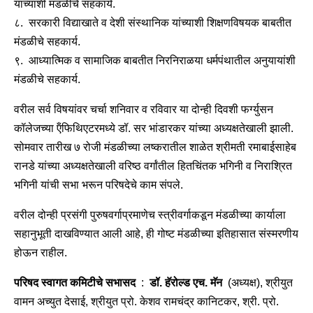
यांच्याशी मंडळीचे सहकार्य.
८. सरकारी विद्याखाते व देशी संस्थानिक यांच्याशी शिक्षणविषयक बाबतीत
मंडळीचे सहकार्य.
९. आध्यात्मिक व सामाजिक बाबतीत निरनिराळया धर्मपंथातील अनुयायांशी
मंडळीचे सहकार्य.
वरील सर्व विषयांवर चर्चा शनिवार व रविवार या दोन्ही दिवशी फर्ग्युसन
कॉलेजच्या ऍंफिथिएटरमध्ये डॉ. सर भांडारकर यांच्या अध्यक्षतेखाली झाली.
सोमवार तारीख ७ रोजी मंडळीच्या लष्करातील शाळेत श्रीमती रमाबाईसाहेब
रानडे यांच्या अध्यक्षतेखाली वरिष्ठ वर्गांतील हितचिंतक भगिनी व निराश्रित
भगिनी यांची सभा भरून परिषदेचे काम संपले.
वरील दोन्ही प्रसंगी पुरुषवर्गाप्रमाणेच स्त्रीवर्गाकडून मंडळीच्या कार्याला
सहानुभूती दाखविण्यात आली आहे, ही गोष्ट मंडळीच्या इतिहासात संस्मरणीय
होऊन राहील.
परिषद स्वागत कमिटीचे सभासद
:
डॉ. हॅरोल्ड एच. मॅन
(अध्यक्ष), श्रीयुत
वामन अच्युत देसाई, श्रीयुत प्रो. केशव रामचंद्र कानिटकर, श्री. प्रो.