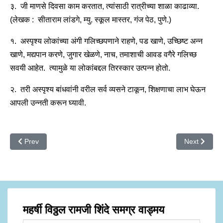
३. जी माणसे दिवसा काम करतात, त्यांसाठी रात्रीच्या शाळा काढाव्या.
(लेखक : सीताराम लांडगे, म्यु. स्कूल मास्तर, गंज पेठ, पुणे.)
१. अस्पृश्य लोकांच्या अंगी गलिच्छपणाने राहणे, पड खाणे, उच्छिष्ट अन्न
खाणे, मद्यपान करणे, जुगार खेळणे, नाच, तमाशाची आवड वगैरे गलिच्छ
सवयी आहेत. त्यामुळे या लोकांबद्दल तिरस्कार उत्पन्न होतो.
२. तरी अस्पृश्य बांधवांनी वरील सर्व व्यसने टाकून, शिक्षणाचा लाभ घेऊन
आपली उन्नती करून घ्यावी.
Previous article: निराश्रित साहाय्यक मंडळी
Next article: 
Prev
Next
महर्षी विठ्ठल रामजी शिंदे समग्र वाड्मय