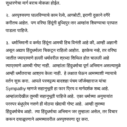
सुधारणेचा मार्ग बराच मोकळा होईल.
२. अस्पृश्यपणा घालविण्याचे काम रेल्वे, आगबोटी, इराणी दुकाने वगैरे
करीतच आहेत. पण वरिष्ठ हिंदूंनी बुध्दिपुरःसर आम्हांस शिवण्याचा प्रघात
पाडला पाहिजे.
३. धर्माभिमानी व कर्मठ हिंदूंना आमची हिच विनंती आहे की, आम्ही अज्ञानी
असून अद्याप हिंदुधर्माला चिकटून राहिलो आहोत. इतकेच नव्हे, तर वरिष्ठ
जातीत ज्याप्रमाणे हल्ली धर्मावरील श्रध्दा शिथिल होत चालली आहे
त्याप्रमाणे आमची गोष्ट नाही. आम्हांला हिंदुधर्माचा पूर्ण अभिमान असल्यामुळे
आम्ही धर्मांतराचा आश्रय केला नाही. हे लक्षात घेऊन आमच्याशी न्यायाचे
वर्तन सुरू करा. आपले परमपूज्य बादशहा पंचम जॉर्जमहाराज यांचा
Sympathy म्हणजे सहानुभूती हा फार प्रिय व मार्गदर्शक शब्द आहे.
आम्हांलादेखील तुमची सहानुभूती पाहिजे आहे. एका धर्माच्या अनुयायांत
परस्पर बंधुप्रेम नसणे ही मोठया खेदाची गोष्ट आहे. आम्ही तुमच्या
हिंदुधर्माचेच आहो. त्या हिंदुधर्माचा अभिमान जर तुम्हाला असेल, तर विचार
करून दयाळूपणाने आमच्यावरील अस्पृश्यपणा दूर करा.