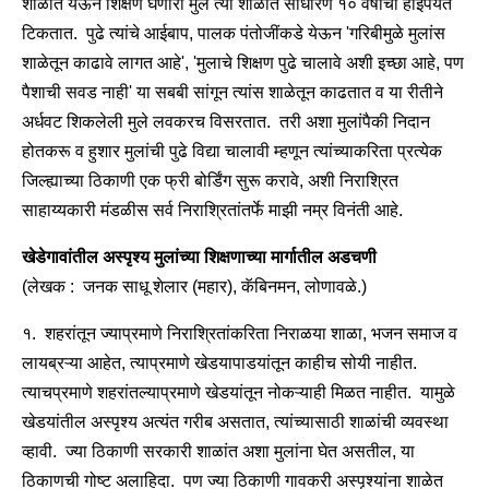
शाळांत येऊन शिक्षण घेणारी मुले त्या शाळांत साधारण १० वर्षांची होईपर्यंत
टिकतात. पुढे त्यांचे आईबाप, पालक पंतोजींकडे येऊन 'गरिबीमुळे मुलांस
शाळेतून काढावे लागत आहे', 'मुलाचे शिक्षण पुढे चालावे अशी इच्छा आहे, पण
पैशाची सवड नाही' या सबबी सांगून त्यांस शाळेतून काढतात व या रीतीने
अर्धवट शिकलेली मुले लवकरच विसरतात. तरी अशा मुलांपैकी निदान
होतकरू व हुशार मुलांची पुढे विद्या चालावी म्हणून त्यांच्याकरिता प्रत्येक
जिल्ह्याच्या ठिकाणी एक फ्री बोर्डिंग सुरू करावे, अशी निराश्रित
साहाय्यकारी मंडळीस सर्व निराश्रितांतर्फे माझी नम्र विनंती आहे.
खेडेगावांतील अस्पृश्य मुलांच्या शिक्षणाच्या मार्गातील अडचणी
(लेखक : जनक साधू शेलार (महार), कॅबिनमन, लोणावळे.)
१. शहरांतून ज्याप्रमाणे निराश्रितांकरिता निराळया शाळा, भजन समाज व
लायब्रऱ्या आहेत, त्याप्रमाणे खेडयापाडयांतून काहीच सोयी नाहीत.
त्याचप्रमाणे शहरांतल्याप्रमाणे खेडयांतून नोकऱ्याही मिळत नाहीत. यामुळे
खेडयांतील अस्पृश्य अत्यंत गरीब असतात, त्यांच्यासाठी शाळांची व्यवस्था
व्हावी. ज्या ठिकाणी सरकारी शाळांत अशा मुलांना घेत असतील, या
ठिकाणची गोष्ट अलाहिदा. पण ज्या ठिकाणी गावकरी अस्पृश्यांना शाळेत