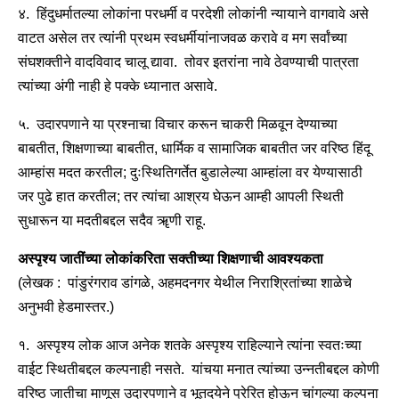
४. हिंदुधर्मातल्या लोकांना परधर्मी व परदेशी लोकांनी न्यायाने वागवावे असे
वाटत असेल तर त्यांनी प्रथम स्वधर्मीयांनाजवळ करावे व मग सर्वांच्या
संघशक्तीने वादविवाद चालू द्यावा. तोवर इतरांना नावे ठेवण्याची पात्रता
त्यांच्या अंगी नाही हे पक्के ध्यानात असावे.
५. उदारपणाने या प्रश्नाचा विचार करून चाकरी मिळवून देण्याच्या
बाबतीत, शिक्षणाच्या बाबतीत, धार्मिक व सामाजिक बाबतीत जर वरिष्ठ हिंदू
आम्हांस मदत करतील; दुःस्थितिगर्तेत बुडालेल्या आम्हांला वर येण्यासाठी
जर पुढे हात करतील; तर त्यांचा आश्रय घेऊन आम्ही आपली स्थिती
सुधारून या मदतीबद्दल सदैव ॠणी राहू.
अस्पृश्य जातींच्या लोकांकरिता सक्तीच्या शिक्षणाची आवश्यकता
(लेखक : पांडुरंगराव डांगळे, अहमदनगर येथील निराश्रितांच्या शाळेचे
अनुभवी हेडमास्तर.)
१. अस्पृश्य लोक आज अनेक शतके अस्पृश्य राहिल्याने त्यांना स्वतःच्या
वाईट स्थितीबद्दल कल्पनाही नसते. यांचया मनात त्यांच्या उन्नतीबद्दल कोणी
वरिष्ठ जातीचा माणूस उदारपणाने व भूतदयेने प्रेरित होऊन चांगल्या कल्पना