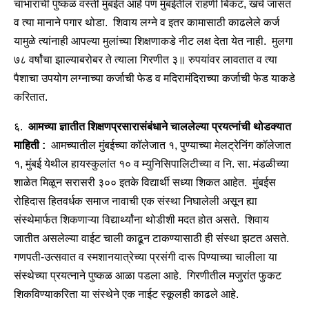
चांभारांची पुष्कळ वस्ती मुंबईत आहे पण मुंबईतील राहणी बिकट, खर्च जासत
व त्या मानाने पगार थोडा. शिवाय लग्ने व इतर कामासाठी काढलेले कर्ज
यामुळे त्यांनाही आपल्या मुलांच्या शिक्षणाकडे नीट लक्ष देता येत नाही. मुलगा
७८ वर्षांचा झाल्याबरोबर ते त्याला गिरणीत ३॥ रुपयांवर लावतात व त्या
पैशाचा उपयोग लग्नाच्या कर्जाची फेड व मदिरामंदिराच्या कर्जाची फेड याकडे
करितात.
६.
आमच्या ज्ञातीत शिक्षणप्रसारासंबंधाने चाललेल्या प्रयत्नांची थोडक्यात
माहिती :
आमच्यातील मुंबईच्या कॉलेजात १, पुण्याच्या मेलट्रेनिंग कॉलेजात
१, मुंबई येथील हायस्कुलांत १० व म्युनिसिपालिटीच्या व नि. सा. मंडळीच्या
शाळेत मिळून सरासरी ३०० इतके विद्यार्थी सध्या शिकत आहेत. मुंबईस
रोहिदास हितवर्धक समाज नावाची एक संस्था निघालेली असून ह्या
संस्थेमार्फत शिकणाऱ्या विद्यार्थ्यांना थोडीशी मदत होत असते. शिवाय
जातीत असलेल्या वाईट चाली काढून टाकण्यासाठी ही संस्था झटत असते.
गणपती-उत्सवात व स्मशानयात्रेच्या प्रसंगी दारू पिण्याच्या चालीला या
संस्थेच्या प्रयत्नाने पुष्कळ आळा पडला आहे. गिरणीतील मजुरांत फुकट
शिकविण्याकरिता या संस्थेने एक नाईट स्कूलही काढले आहे.