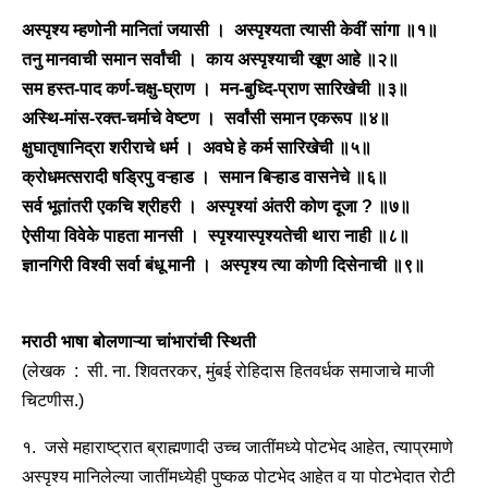
अस्पृश्य म्हणोनी मानितां जयासी । अस्पृश्यता त्यासी केवीं सांगा ॥१॥
तनु मानवाची समान सर्वांची । काय अस्पृश्याची खूण आहे ॥२॥
सम हस्त-पाद कर्ण-चक्षु-घ्राण । मन-बुध्दि-प्राण सारिखेची ॥३॥
अस्थि-मांस-रक्त-चर्माचे वेष्टण । सर्वांसी समान एकरूप ॥४॥
क्षुघातृषानिद्रा शरीराचे धर्म । अवघे हे कर्म सारिखेची ॥५॥
क्रोधमत्सरादी षड्रिपु वऱ्हाड । समान बिऱ्हाड वासनेचे ॥६॥
सर्व भूतांतरी एकचि श्रीहरी । अस्पृश्यां अंतरी कोण दूजा ? ॥७॥
ऐसीया विवेके पाहता मानसी । स्पृश्यास्पृश्यतेची थारा नाही ॥८॥
ज्ञानगिरी विश्वी सर्वा बंधू मानी । अस्पृश्य त्या कोणी दिसेनाची ॥९॥
मराठी भाषा बोलणाऱ्या चांभारांची स्थिती
(लेखक : सी. ना. शिवतरकर, मुंबई रोहिदास हितवर्धक समाजाचे माजी
चिटणीस.)
१. जसे महाराष्ट्रात ब्राह्मणादी उच्च जातींमध्ये पोटभेद आहेत, त्याप्रमाणे
अस्पृश्य मानिलेल्या जातींमध्येही पुष्कळ पोटभेद आहेत व या पोटभेदात रोटी