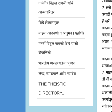
स्वभावत
कर्मवीर विठ्ठल रामजी यांचे
? तसें 
आत्मचरित्र
कवडी म
हें खरे
शिंदे लेखसंग्रह
माझ्या प
माझ्या आठवणी व अनुभव ( पूर्वार्ध)
माझ्या 
अंशतः 
महर्षी विठ्ठल रामजी शिंदे यांचो
जगच्चा
रोजनिशी
माझ्या
भारतीय अस्पृश्यतेचा प्रश्न
आकांक्ष
? माझ्य
लेख, व्याख्याने आणि उपदेश
तीं तीं
THE THEISTIC
माझ्या
अकालीं 
DIRECTORY..
कामांतू
स्वीकार