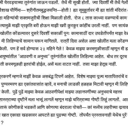
मी येरवड्याच्या तुरुंगांत जाऊन पडलों. तेथें मी सुखी होतों. ज्या दिवशीं मी तेथें गेलों
वैशाख पौर्णिमा— श्रीगौतमबुद्धजयन्ति—होती ! ह्या सुमुहूर्तावर मी ह्या शांती मंदिरां
ा महिन्यांची सक्तमजुरीची शिक्षा मिळाली होती. रोज ८ तास काथ्या वळण्याचें काम 
 त्यामुळें माझी प्रकृति बरी होऊन माझी खरी कुरकुर कांहींच उरली नाहीं. पण सायंक
या खोलींत कोंडल्यावर दुसरे दिवशीं सकाळीं पुनः कामासाठीं दार उघडेतोंपर्यंत माझा व
. मी लिहिण्याचें सामान घरून मागितलें. रात्रीं दिवा असेल अशा खोलींत मला कोंडण्
केली. पण हें सर्व होण्यास २॥ महिने गेले ! केवळ माझ्या करमणुकीसाठीं म्हणून मी ह्
 आयुष्यांतील ''आठवणी व अनुभव'' तुरुंगांतील खोलींत लिहिल्या आहेत. बोध तर दूरच 
ती करमणूकही इतरांची होईल, असें मला वाटत नाहीं. तसा माझा हेतूच नाहीं.
्रकरणें म्हणजे माझीं केवळ असबंद्ध टिपणें आहेत. विशेष माझ्या पूज्य मातापितरांचें 
ंचें पुण्यस्मरण ह्या एकांतवासांत व्हावें, व मनाची लाडकी हळहळ मिटावी म्हणून मी लिह
 केली. पुढें पुढें माझ्या केवळ आठवणीपेक्षां माझ्या लहानपणींच्या अनुभवाचे महत्त्व
ास्त्राच्या दृष्टीनें मला भासूं लागलें म्हणून माझे चरित्राच्या गोष्टी लिहूं लागलों. आता
 तारूं कोणीकडे भडकतें आणि कोणत्या बंदराला पोचतें— कां मध्येंच लहरीच्या वार्‍या
 खात एकाद्या खडकावर आपटते ह्या पुढच्या गोष्टी. तोंपर्यंत प्रस्तावनाही येथेंच पुरें
े ?