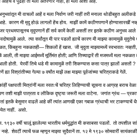
ं आहेच व पुढेंही तो मला अंतरणार नाहीं, ही मला आशा आहे.
 अनुभवांतून मी वाचलों आहें व मला निर्वाण जरी नाहीं तरी मनाला थोडीबहुत अलीकडे 
े. कारण मी मृदु होऊं लागलों हेंच होय. माझीं कामें कठीणपणानें होण्यासारखीं नव्
 जर प्रथमपासूनच मृदुपणानें हीं सर्व कामें केलीं असतीं तर इतके कठीण अनुभव आले
ावदोषामुळें आले. त्या सर्वांतून मी पार पडलों ह्याचें कारण मी माझ्या कामामुळें मृदुतेच
त, किंबहुना नकळतही— शिकलों हें खास. जी मृदुता माझ्यामध्यें स्वभावतः नव्हती
ें आली, ती माझ्या आईमध्यें मूर्तिमंत होती; आणि तिच्याद्वारें ती मजमध्यें मला नकळत 
आली होती. येरवीं तिचे धडे मी कामामुळें तरी शिकण्यास कसा पात्र झालों असतों ?
ाणें ह्या विश्रांतीच्या गेल्या ७ वर्षांत माझें लक्ष माझ्या पूर्वजांच्या चरित्राकडे गेलें.
कांहीं पक्षपाती मित्रांनीं मला स्वतःचें चरित्र लिहिण्याची सूचना व आग्रह बराच वेळ
पण तशी माझी पात्रता व लौकिक दृष्ट्या जरूरी मला वाटेना. जगांत ग्रंथ — प्रका
ं इतकें बेसुमार वाढलें आहे कीं त्यांत आणखी एका गबाळ ग्रंथाची भर टाकण्याचें धैर
 येत नाहीं. असो.
 स. १९३० वर्षी चालूं झालेल्या भारतीय धर्मयुद्धांत मी कसाबसा पडलों. तो तपशील सांग
ळ नव्हे. शेवटीं त्याचें फळ म्हणून माझ्या सुदैवानें ता. १२ मे १९३० सोमवारीं सायंकाळी