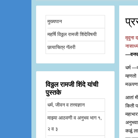
प्र
मुख्यपान
महर्षि विठ्ठल रामजी शिंदेविषयी
मृदुना द
नासाध्य
छायाचित्र गॅलरी
—वनपर्
धर्म —द
म्हणतो
विठ्ठल रामजी शिंदे यांची
मऊपणाला
पुस्तके
आतां मी
धर्म, जीवन व तत्त्वज्ञान
किती पा
महाभारत
माझ्या आठवणी व अनुभव भाग १,
अनुभवा
२ व ३
कळूं ल