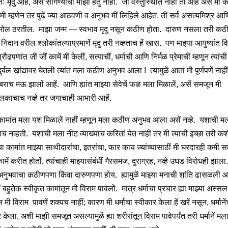
ः मृदु आहें, असें सांगण्याचा माझा हेतु नाहीं. जी वस्तुस्थिति नाहीं ती आहे असें मी कसे
मी म्हणेन तर पुढें ज्या आठवणी व अनुभव मीं लिहिले आहेत, तीं सर्व असत्यमिश्र आण
ोल ठरतील. माझा जन्म — स्वभाव मृदु नसून कठीण होता. दारुण नसला तरी कठ
ं. निदान वरील श्लोकांतल्याप्रमाणें मृदु तरी नव्हताच हें खास. पण माझ्या आयुष्यांत व
्रौढपणांत जीं जीं कामें मीं केलीं, सत्याचीं, धर्माची आणि निर्मळ प्रेमाचीं म्हणून त्यांची
दुर्बल खांद्यावर घेतली त्यांत मला कठीण अनुभव आला ! त्यामुळें आतां मी पूर्णपणें नाही
बराच मऊ झालों आहें. आणि ह्यांत माझ्या सेवेचें फळ मला मिळालें, असें समजून मी
लकाचाच नव्हे तर जगाचाही आभारी आहें.
 कामांत मला यश मिळालें नाहीं म्हणून मला कठीण अनुभव आला असें नव्हे. यशाची म
ाच नव्हती. यशाची मला नीट व्याख्याच करितां येत नाहीं तर मी त्याची इच्छा तरी कश
ा कामांत माझ्या साथीदारांचा, इतरांचा, फार काय ज्यांच्यासाठीं मी घरदारही कमी 
 कामें करीत होतों, त्यांचाही माझ्यासंबंधीं गैरसमज, दुराग्रह, नव्हे उघड विरोधही झाल
 अनुभवाचा कठीणपणा किंवा दारुणपणा होय. ह्यामुळें माझ्या मनाची शांति ढासळली 
बहुतेक स्वीकृत कामांतून मी विराम पावलों. मात्र धर्माचा प्रचार ह्या माझ्या अस्सल
न मी विराम पावणें शक्यच नाहीं; कारण मी धर्माचा स्वीकार केला हें खरें नसून, धर्माने
 केला, अशी माझी समजूत असल्यामुळें ह्या शरीरांतून विराम पावेपर्यंत तरी धर्मानें मल