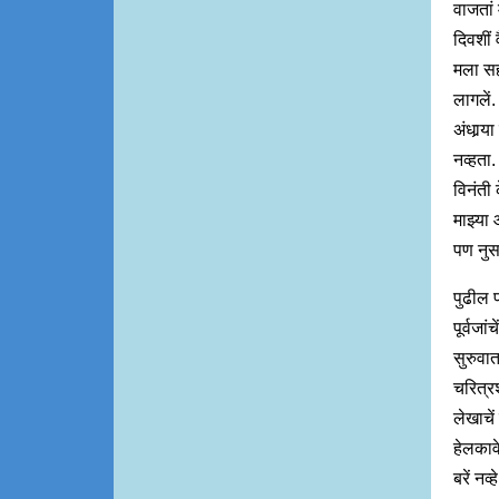
वाजतां 
दिवशीं 
मला सह
लागलें.
अंधार्‍
नव्हता
विनंती 
माझ्या
पण नुस
पुढील प
पूर्वजा
सुरुवात
चरित्रश
लेखाचें
हेलकावे
बरें नव्ह