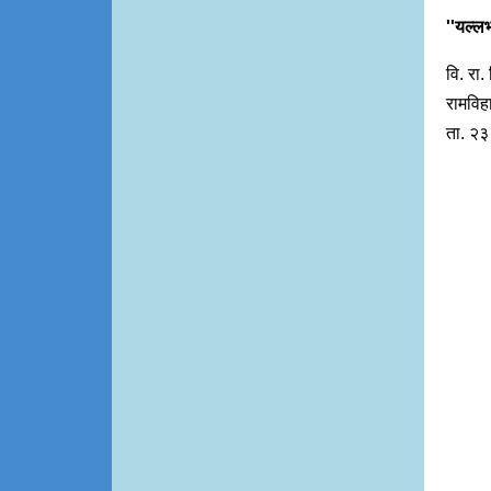
''यल्लभ
वि. रा. 
रामविह
ता. २३