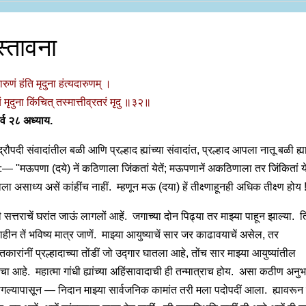
स्तावना
ारुणं हंति मृदुना हंत्यदारुणम् ।
ं मृदुना किंचित् तस्मात्तीव्रतरं मृदु ॥३२॥
व २८ अध्याय.
्रौपदी संवादांतील बळी आणि प्रल्हाद ह्यांच्या संवादांत, प्रल्हाद आपला नातू बळी ह्
 :— ''मऊपणा (दये) नें कठिणाला जिंकतां येतें; मऊपणानें अकठिणाला तर जिंकितां ये
 असाध्य असें कांहींच नाहीं. म्हणून मऊ (दया) हें तीक्ष्णाहूनही अधिक तीक्ष्ण होय !
 सत्तराचें घरांत जाऊं लागलों आहें. जगाच्या दोन पिढ्या तर माझ्या पाहून झाल्या. 
हीन तें भविष्य मात्र जाणें. माझ्या आयुष्याचें सार जर काढावयाचें असेल, तर
कारांनीं प्रल्हादाच्या तोंडीं जो उद्‍गार घातला आहे, तोंच सार माझ्या आयुष्यांतील
चा आहे. महात्मा गांधी ह्यांच्या अहिंसावादाची ही तन्मात्राच होय. असा कठीण अनु
ागल्यापासून — निदान माझ्या सार्वजनिक कामांत तरी मला पदोपदीं आला. ह्यावरून 