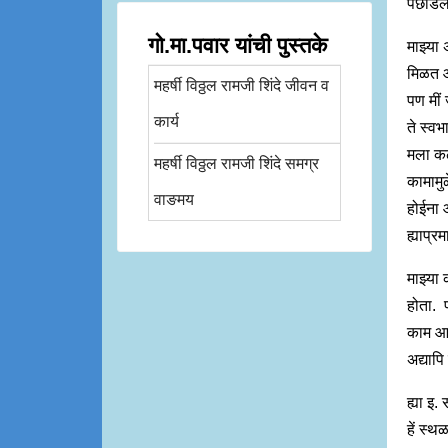
पछाडले
गो.मा.पवार यांची पुस्तके
माझ्या
मिळत आह
महर्षी विठ्ठल रामजी शिंदे जीवन व
पण मीं
कार्य
ते स्वभ
मला कळ
महर्षी विठ्ठल रामजी शिंदे समग्र
कामामुळ
वाङमय
होईना 
ह्याप्रम
माझ्या 
होता. 
काम आता
अद्यापि
ह्या इ.
हें स्थ