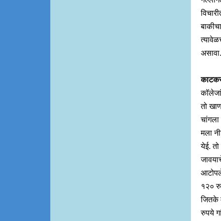
विचारीत
बाकीचा 
त्यावेळ
असावा. 
काटक
कॉलेजां
तो खाण
चांगला 
मला नी
येई. तो
जावयाच
आटोपले
१२० रु
जितके म
रुपये ग