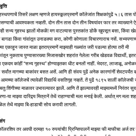
ृत्ति
हस्थपणाचें तिसरें लक्षण म्हणजे हायस्कूलप्रमाणें कॉलेजांत शिक्षकांपुढें ५।६ तास 
 बसण्याची आवश्यकता नव्हती. दोन तीन तास दोन तीन विषयांवर फार तर व्याख्याने 
्ही सभ्य गृहस्थ झालों मोकळें! मग वाटल्यास पुस्तकांत डोकें खुपसून बसा, किंवा खे
ंत बागडा किंवा गांवांतून उनाडक्या करा, कोणी कोणाला विचारणाराच नसें. सभ्यपणाच्
च्या एकाहून जास्त माळा इतराप्रमाणें माझ्याही गळ्यांत जरी पडल्या होत्या तरी मी
कांतून नुकताच पुण्यासारख्या मिजासखोर शहरांत गेलेला गरीब खेडवळ विद्यार्थी, इत
 एकदम कांहीं “सभ्य गृहस्थ” होण्याइतका धीट बनलों नाहीं. भेदरट, लाजाळू, अनोळ
सर्वांत मागच्या बाकांवर बसत असें. आणि ही संवय पुढें अनेक कारणांनीं शेवटपर्यंत
.
आमच्या कॉलेजचें त्यावेळीं विद्यार्थि वसतिगृह नव्हतें. तें पुढें १८९५ सालीं कॉलेजची
तुःशिंगीच्या माळावर उभारल्यावर झालें. आणि तें झाल्यावरही माझ्यामध्यें निरंतर सु
ा-या माझ्या दारिद्र्य मित्रानें तेथें राहाण्याची मला मनाई केली. अर्थात् मग मला शह
िळेल तेथें माझ्या बि-हाडाची सोय करावी लागली.
रसंग
कॉलरशिप तर अवघी दरमहा १० रुपयांची! प्रिन्सिपालनें माझ्या फी माफीचा अर्ज तर