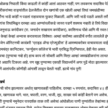
ओळख निघाली किंवा काढली तें कांहीं आतां आठवत नाहीं; पण लवकरच सदाशिव पेठ
रीकरांच्या वाड्यांतील ढेलजेंतील दोन खणांची एक खोली आम्हां तिघां जमखंडीच्या
्थ्यांना भाडें कांहीं न पडतां राहावयास फुकट मिळाली. आणि जरी भाडें पडलें असलें तरी
ंस तिघांमिळून दरमहा आठ आण्यांपलीकडे जास्त पडणें शक्यच नव्हतें! हे तिघे विद्यार
 जनुभाऊ करंदीकर (रा. जनार्दन सखाराम करंदीकर), काशिनाथ पोंक्षे आणि मी स्वतः!
केव्हां केव्हां अभ्यास करावयाला विशेषतः आम्हां सर्वांच्या आवडीचें वर्गांत लावलेलें इं
 जेन ऑस्टिनची कादंबरी ‘प्राइड ॲन्ड प्रेज्युडीस’ हें आमच्याबरोबर वाचावयाला वाई
मचंद्र कानिटकर, ‘फर्ग्युसन कॉलेज’चे भावी प्रसिद्ध प्रिन्सिपाल, हेही येत असत.
ांवचा (पुण्याचा नव्हे हो) हाच काय तो सोबती आणि मित्र आम्हां जमखंडीकरांना लाभल
अद्यापि टिकला आहे. पण खुद्द पुण्याच्या एकाही विद्यार्थ्यानें अगर पुढें मोठा झाल्यावर
ें आतांपर्यंत कोणीही आंगाशीं लावून घेतलें नाहीं. ह्याचें नांव पुणें!
र्च
याची सोय झाल्यावर अर्थात् खाणावळही पाहिलीच. दरमहा ५ रुपयांत, कदाचित ४॥ ह
 खाणावळ भागे. भात, चपाती, वरण, भाजी, तूप, साखर सर्व कांहीं बेतानें पण असेच.
री पुण्याचें नमुनेदार पारदर्शक ताक तरी असेच! आंघोळीला पाणी पुण्यांतील तेव्हांच्या ह
ल्लीं थंडगार मुबलक मिळे. वाटेल तितक्या बादल्या टाळक्यावर ओतून घेतल्या तरी क