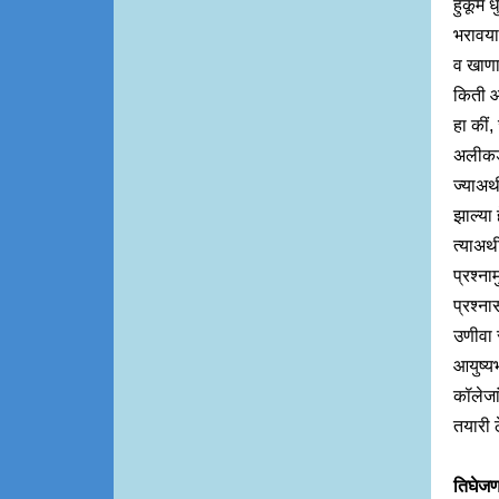
हुकूम 
भरावया
व खाणा
किती आठ
हा कीं,
अलीकडे
ज्याअर्
झाल्या 
त्याअर्
प्रश्ना
प्रश्ना
उणीवा 
आयुष्य
कॉलेजा
तयारी 
तिघेज