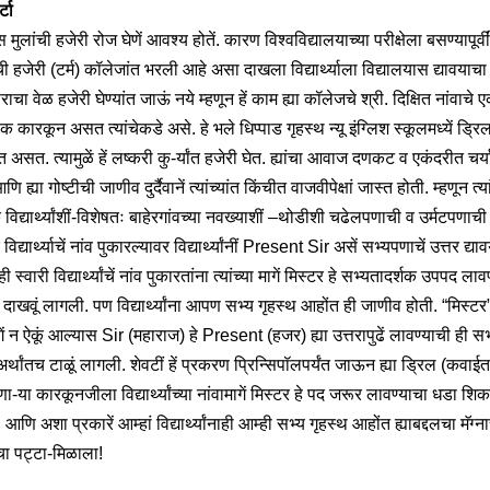
्टा
स मुलांची हजेरी रोज घेणें आवश्य होतें. कारण विश्वविद्यालयाच्या परीक्षेला बसण्यापूर्व
ी हजेरी (टर्म) कॉलेजांत भरली आहे असा दाखला विद्यार्थ्याला विद्यालयास द्यावयाच
राचा वेळ हजेरी घेण्यांत जाऊं नये म्हणून हें काम ह्या कॉलेजचे श्री. दिक्षित नांवाचे 
 कारकून असत त्यांचेकडे असे. हे भले धिप्पाड गृहस्थ न्यू इंग्लिश स्कूलमध्यें ड्रि
असत. त्यामुळें हें लष्करी कु-र्यांत हजेरी घेत. ह्यांचा आवाज दणकट व एकंदरीत चर्
ि ह्या गोष्टीची जाणीव दुर्दैवानें त्यांच्यांत किंचीत वाजवीपेक्षां जास्त होती. म्हणून त्य
विद्यार्थ्यांशीं-विशेषतः बाहेरगांवच्या नवख्याशीं –थोडीशी चढेलपणाची व उर्मटपणाची
 विद्यार्थ्याचें नांव पुकारल्यावर विद्यार्थ्यांनीं Present Sir असें सभ्यपणाचें उत्तर द्याव
ी स्वारी विद्यार्थ्यांचें नांव पुकारतांना त्यांच्या मागें मिस्टर हे सभ्यतादर्शक उपपद लाव
दाखवूं लागली. पण विद्यार्थ्यांना आपण सभ्य गृहस्थ आहोंत ही जाणीव होती. “मिस्टर
गें न ऐकूं आल्यास Sir (महाराज) हे Present (हजर) ह्या उत्तरापुढें लावण्याची ही सभ
अर्थांतच टाळूं लागली. शेवटीं हें प्रकरण प्रिन्सिपॉलपर्यंत जाऊन ह्या ड्रिल (कवाईत
-या कारकूनजीला विद्यार्थ्यांच्या नांवामागें मिस्टर हे पद जरूर लावण्याचा धडा शिक
आणि अशा प्रकारें आम्हां विद्यार्थ्यांनाही आम्ही सभ्य गृहस्थ आहोंत ह्याबद्दलचा मॅग्नाच
ाचा पट्टा-मिळाला!