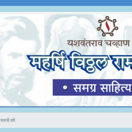
ीयसचें वर्ष