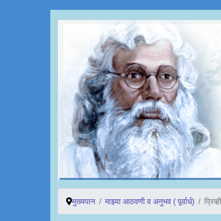
मुख्यपान
माझ्या आठवणी व अनुभव ( पूर्वार्ध)
प्रिव्ह