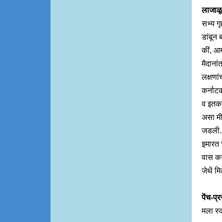
लाजाळूव
सभ्य गृ
डांबून
कीं, आम
मैदाना
लक्षणां
कर्नाट
व इतका
असा मी 
जडली
इमारत च
वास करण
जेथें म
पेंच-प्
मला स्