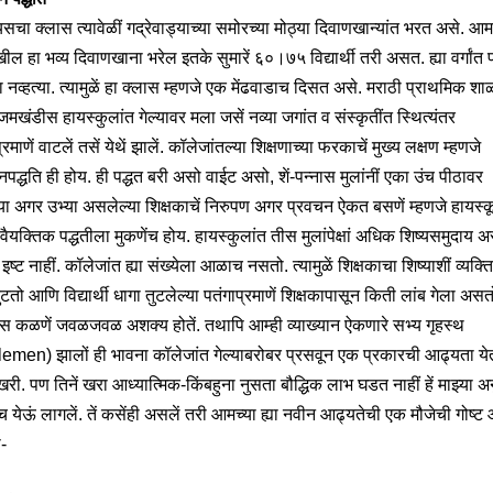
ियसचा क्लास त्यावेळीं गद्रेवाड्याच्या समोरच्या मोठ्या दिवाणखान्यांत भरत असे. आम
ेखील हा भव्य दिवाणखाना भरेल इतके सुमारें ६०।७५ विद्यार्थी तरी असत. ह्या वर्गांत 
 नव्हत्या. त्यामुळें हा क्लास म्हणजे एक मेंढवाडाच दिसत असे. मराठी प्राथमिक शा
मखंडीस हायस्कुलांत गेल्यावर मला जसें नव्या जगांत व संस्कृतींत स्थित्यंतर
्रमाणें वाटलें तसें येथें झालें. कॉलेजांतल्या शिक्षणाच्या फरकाचें मुख्य लक्षण म्हणजे
ानपद्धति ही होय. ही पद्धत बरी असो वाईट असो, शें-पन्नास मुलांनीं एका उंच पीठावर
या अगर उभ्या असलेल्या शिक्षकाचें निरुपण अगर प्रवचन ऐकत बसणें म्हणजे हायस्
वैयक्तिक पद्धतीला मुकणेंच होय. हायस्कुलांत तीस मुलांपेक्षां अधिक शिष्यसमुदाय अ
इष्ट नाहीं. कॉलेजांत ह्या संख्येला आळाच नसतो. त्यामुळें शिक्षकाचा शिष्याशीं व्यक्
ुटतो आणि विद्यार्थी धागा तुटलेल्या पतंगाप्रमाणें शिक्षकापासून किती लांब गेला असतो
ास कळणें जवळजवळ अशक्य होतें. तथापि आम्ही व्याख्यान ऐकणारे सभ्य गृहस्थ
emen) झालों ही भावना कॉलेजांत गेल्याबरोबर प्रसवून एक प्रकारची आढ्यता ये
री. पण तिनें खरा आध्यात्मिक-किंबहुना नुसता बौद्धिक लाभ घडत नाहीं हें माझ्या 
येऊं लागलें. तें कसेंही असलें तरी आमच्या ह्या नवीन आढ्यतेची एक मौजेची गोष्ट
-