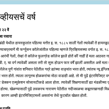
िव्हीयसचें वर्ष
 २२ वें
चा पसारा
डी येथील हायस्कुलांत पहिल्या यत्तेंत इ. स. १८८५ सालीं गेलों त्यावेळीं तें हायस्कू
. त्याचप्रमाणें मी फर्ग्युसन कॉलेजांतील पहिल्या म्हणजे प्रिव्हियसच्या वर्गात इ. स. 
आरंभीं गेलों, तेव्हां तें कॉलेज फुलग्रेड कॉलेज झालें होतें कीं नाहीं हें मला आठवत ना
ी. ए. चा वर्ग त्यावेळीं असला तरी तो सुरू होऊन फार वर्षें झालीं असतील असें मला
ॉलेज पुणें गांवांत शनिवार पेठेंतील गद्रे ह्यांच्या वाड्यांत भरत होतें, त्यांतच न्यू इंग्लि
 भरत होतें. त्याला लागूनच होळकरांचा मोठा वाडाही आहे. तो मी पुढें इंटरमिजिएट वर्
र डेक्कन एज्युकेशन सोसायटीकडे आला होता. त्यावेळीं शिक्षणासाठीं ह्या मंडळीच्या
 होत्या. खेळण्यासाठीं पुढें लवकरच नारायण पेठेंतील नदीजवळचा कबूतरखानाही मि
 कारण आम्ही इंटरमिजिएटमध्यें असतांना तेथें फुटबॉल खेळत होतों.
ान पद्धति