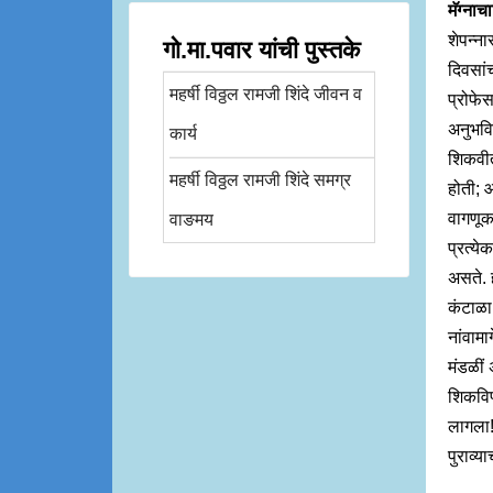
मॅग्नाचार
शेपन्ना
गो.मा.पवार यांची पुस्तके
दिवसांच
महर्षी विठ्ठल रामजी शिंदे जीवन व
प्रोफेस
अनुभविक
कार्य
शिकवीत 
महर्षी विठ्ठल रामजी शिंदे समग्र
होती; आण
वागणूक 
वाङमय
प्रत्येक
असते. ह
कंटाळा 
नांवामा
मंडळीं 
शिकविणा
लागला! 
पुराव्य