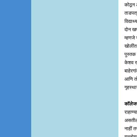
कोठून 
ताडपत्
विद्यार
दोन खणा
म्हणजे
खोलींत 
पुस्तक
केशव रा
बाहेरग
आणि तो 
गृहस्थान
कॉलेजख
राहाण्
असतील,
नाहीं त
गल्लोग