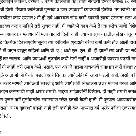
धुडकावून लावला. दरमहा ५ रुपये कॉलेजची फी; तीही सगळ्या टर्मची अगाऊ ३० रुप
ची होती. शिवाय कॉलेजची पुस्तकें व इतर उपकरणें घ्यावयाची होतीच. मग खोली भा
वळीला काय उरणारॽ मी ही सर्व आवश्यक सोय कशी लावली ह्याचा उलगडा मला आ
वण करून पाहिले तरी सुचत नाहीं. मी त्यावेळीं काय केलें ते एक हरीच जाणें! विशेष
 ज्या आगरकर महाशयांनीं मला नादारी दिली नाहीं; त्यांच्या सुधारकांतील लेख वाचून 
 कित्येक दिवसापूर्वींपासूनच त्या हरीवरील श्रद्धाही बरीच कमी कमी होत आली होत
थी मी जगून वाचून राहिलों आणि बी. ए. ; अर्धा एल. एल. बी. ही झालों त्या अर्थी ह्या सर
हें तर खासच. आणि ज्याअर्थी तुरुंगांत कधी गेलों नाहीं व आजारीही फारसा पडलों नाह
थी मी कांहीं तरी उपाय केलें असावें. पण अशानें माझ्या वाचकांचें समाधान कसें होणारॽ 
मुळें आतां मी जो पेंचांत पडलों आहे तितका त्यावेळींही मी खास पडलों नाहीं. असो!
वर
स उत्तर म्हणजे त्यावेळची स्वस्ताई आणि त्यापेक्षांही निखालस उत्तर म्हणजे गरजा आ
सहन करण्याची माझी अपार तयारी. माझ्या आईबाबांनीं विशेषतः ही माझी तयारी सगळ
भर पुरून मागें मुलांबाळांस लागल्यास उरेल इतकी केली होती. मी पुण्यास आल्याबरो
ंतला “सभ्य गृहस्थ” बनलों नाहीं तरी कशीही वेळ आल्यास वर्ष अखेर परीक्षा उतरण्य
ठेविली.
ण