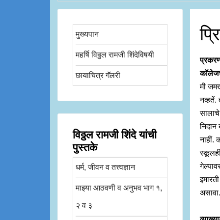
प्र
मुख्यपान
महर्षि विठ्ठल रामजी शिंदेविषयी
प्रकरण
कॉलेज
छायाचित्र गॅलरी
मी जमखं
नव्हतें
सालाचे 
निदान ब
विठ्ठल रामजी शिंदे यांची
नाहीं. क
पुस्तके
स्कूलही
गेल्याव
धर्म, जीवन व तत्त्वज्ञान
इमारती
माझ्या आठवणी व अनुभव भाग १,
असावा.
२ व ३
व्याख्य