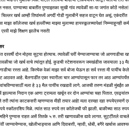
 नसत. पाण्याच्या बाबतींत पुण्याइतका सुखी गांव त्यावेळीं सा-या जगांत कोठें नसेल!
चिल्लर खर्च आम्ही तिघांमध्यें अगदीं गोडी गुलाबीनें सहज वाटून घेत असूं. एकंदरींत
चा माझा कॉलेजचा खर्च हल्लींच्या माझ्या मुलाच्या हायस्कूलच्यापेक्षां निम्म्याहूनही कम
एरवी माझे शिक्षण झालेंच नसतें!
सर
त दरवर्षी दोन मोठ्या सुट्या होत्याच. त्यावेळीं घरीं येण्याजाण्याचा जो आगगाडीचा खर
ावळीचा जो खर्च वाचे त्यांतून होई. कुडची स्टेशनावरून जमखंडीस जावयाला ३३ मैल
गाडीचा रस्ता आहे. कित्येक वेळां माझा सर्व बोजा घेऊन हा सर्व रस्ता मी पायींच केल
ट आठवत आहे. बैलगाडींत एका स्वारीला चार आण्यांपासून फार तर आठ आण्यांपर्यंत
 वांचविण्यासाठीं मला हे ३३ मैल पायींच रखडावें लागे. आजची तरुण मंडळी मुंबईंत अर्
ें झाल्यास निदान एक आणा ट्रामला खर्चून वर दोन आण्यांचा चहा पितात. एवढ्यांत
 तरी त्यांना काटकसरी म्हणण्यास मीही तयार आहे!
मला दरमहा दहा रुपयेप्रमाणें एक
पये स्कॉलरशिप मिळे. त्यांत साठ रुपये तर कॉलेजची फी झाली. बाकीच्या साठ रुपय
हिने पुण्यास राहत असें तितके ५ रु. तरी खाणावळीस द्यावे लागत. सुट्टींतले वाचल
ांवीं जाण्यायेण्यास, खोलीभाड्यास आणि दिवाबत्ती, न्हावी, धोबी, बगैरे खर्चास आवश्