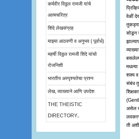
कर्मवीर विठ्ठल रामजी यांचे
प्रिव्ह
आत्मचरित्र
वेळीं द
तुकड्या
शिंदे लेखसंग्रह
सोडून ज
माझ्या आठवणी व अनुभव ( पूर्वार्ध)
झाल्याप
व्याख्य
महर्षी विठ्ठल रामजी शिंदे यांचो
बसलेल्
रोजनिशी
मधल्या 
शक्य व 
भारतीय अस्पृश्यतेचा प्रश्न
संबंध त
लेख, व्याख्याने आणि उपदेश
शिक्षक
(Gentl
THE THEISTIC
असेल ख
DIRECTORY..
लवकरच 
ती अशी