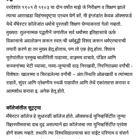
परदेशांत १९०१ ते १९०३ या दोन वर्षांत माझे जे निरीक्षण व शिक्षण झाले
त्याचा आराखडा विहंगमदृष्ट्या प्रथम घेणें बरें. मी इंग्लंडांत केवळ ऑक्सफर्ड
येथें मॅंचेस्टर कॉलेजांत धर्माचे पुस्तकी शिक्षण घेण्याकरतां गेलो नव्हतो.
मुख्यतः तुलनात्मक पद्धतीनें जगांतील सर्व धर्मांच्या इतिहासाचे ऊर्फ
विकासाचे अवलोकन करून स्वतःची धर्मबुद्धी विशद करून धर्मप्रचाराची
तयारी करणे हा तर मुख्य हेतू होताच. पण तो एक हेतू होता. शिवाय
युरोपांतील प्रमुख चालीरिती पाहाव्या, वाङ्मय वाचावे, पंडित आणि
सज्जनांच्या भेटी घ्याव्या, नव्या-जुन्याची वाढ निरखावी, निरनिराळ्या वर्गांची -
विशेषतः खालच्या व चिरडलेल्या वर्गांची – अंतःस्थिति ओळखावी व त्यांच्यात
राहावें, सुंदर आणि प्रेक्षणीय स्थळें पाहावीत आणि तेथें एकांतवास करावा व
आत्मशोध करावा इ. अनेक हेतू होते.
कॉलेजांतील सुट्ट्या
मॅंचेस्टर कॉलेज हे सुधारकी कॉलेज होते. ऑक्सफर्ड युनिव्हर्सिटींत जुन्या
ख्रिस्तीमताचा दाब दृढ असल्यानें ह्या कॉलेजचा त्या युनिव्हर्सिटींत प्रवेश
होणें शक्य नव्हते. तथापि त्या विश्वविद्यालयाचा बरा वाईट परिणाम व संसर्ग