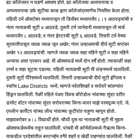
ह्या कॉलेजवर न घडणें अशक्य होते. ह्या कॉलेजचा अध्ययनाचा व
अनध्ययनाचा उर्फ सुटीचा काळ इतर कॉलेजांप्रमाणेंच नियमित केला होता.
पहिली टर्म ऑक्टोबर मध्यापासून तों डिसेंबर मध्यापर्यंत ८।९ आठवड्यांची व
नंतर नाताळची सुटी ४ आठवडे. दुसरी टर्म जानेवारी मध्यापासून तों मार्च
मध्यापर्यंत ८ आठवडे; व नंतर ईस्टरची सुटी ६ आठवडे. तिसरी टर्म मेच्या
सुरवातीपासून जवळ जवळ जून अखेर; नंतर उन्हाळ्याची दीर्घ सुटी सप्टंबर
अखेर १२ आठवड्यांची. म्हणजे जवळ जवळ सहा महिने सुटी व सहा महिने
अभ्यास असा प्रकार आहे. मी ऑक्सफर्ड मध्यें दोन वर्षें होतो. त्याकाळीं सहा
टर्म्स व सहा सुट्या पडल्या. पहिली नाताळची सुटी मी लंडनमध्यें घालविली.
दुसरी सुटी पॅरिसमध्यें घालविली. तिसरी उन्हाळ्याची दीर्घ सुटी इंग्लिश व
स्कॉच Lake Districts मध्यें, म्हणजे पर्वतशिखरें व सरोवरें चांदण्यांत
हिंडून घालविली. पैकीं पहिले पंधरा दिवस बॉरोडोल नांवाच्या सुंदर दरींत
डरवेंट वॉटर नांवाच्या सुंदर सरोवराच्या किना-यावर माझे परमपूज्य प्रो. जे.
एस्लीन कार्पेंटर यांच्या लीथ नांवाच्या कुटीरांत पाहुणा म्हणून होतो.
माझ्याबरोबर ७।८ विद्यार्थी होते. चौथी दुस-या नाताळची सुटी मी मुद्दाम
ऑक्सफर्डमध्येंच राहून घालविली. पांचवी मी कॉर्नवॉलमध्ये नैऋत्य किना-
याकडील प्रदेशांतील बस्टनहॅम वगैरे शहरें व खेडीं पाहण्यांत घालविली. पैकीं