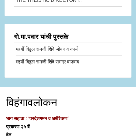
THE THEISTIC DIRECTORY..
गो.मा.पवार यांची पुस्तके
महर्षी विठ्ठल रामजी शिंदे जीवन व कार्य
महर्षी विठ्ठल रामजी शिंदे समग्र वाङमय
विहंगावलोकन
भाग सहावा : ‘परदेशगमन व धर्मशिक्षण’
प्रकरण २५ वें
हेतू