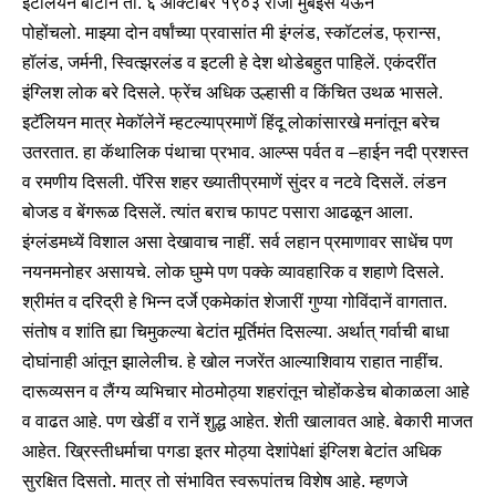
इटॅलियन बोटीनें ता. ६ आक्टोबर १९०३ रोजीं मुंबईस येऊन
पोहोंचलो.
माझ्या दोन वर्षांच्या प्रवासांत मी इंग्लंड, स्कॉटलंड, फ्रान्स,
हॉलंड, जर्मनी, स्वित्झरलंड व इटली हे देश थोडेबहुत पाहिलें. एकंदरींत
इंग्लिश लोक बरे दिसले. फ्रेंच अधिक उल्हासी व किंचित उथळ भासले.
इटॅलियन मात्र मेकॉलेनें म्हटल्याप्रमाणें हिंदू लोकांसारखे मनांतून बरेच
उतरतात. हा कॅथालिक पंथाचा प्रभाव. आल्प्स पर्वत व –हाईन नदी प्रशस्त
व रमणीय दिसली. पॅरिस शहर ख्यातीप्रमाणें सुंदर व नटवे दिसलें. लंडन
बोजड व बेंगरूळ दिसलें. त्यांत बराच फापट पसारा आढळून आला.
इंग्लंडमध्यें विशाल असा देखावाच नाहीं. सर्व लहान प्रमाणावर साधेंच पण
नयनमनोहर असायचे. लोक घुम्मे पण पक्के व्यावहारिक व शहाणे दिसले.
श्रीमंत व दरिद्री हे भिन्न दर्जे एकमेकांत शेजारीं गुण्या गोविंदानें वागतात.
संतोष व शांति ह्या चिमुकल्या बेटांत मूर्तिमंत दिसल्या. अर्थात् गर्वाची बाधा
दोघांनाही आंतून झालेलीच. हे खोल नजरेंत आल्याशिवाय राहात नाहींच.
दारूव्यसन व लैंग्य व्यभिचार मोठमोठ्या शहरांतून चोहोंकडेच बोकाळला आहे
व वाढत आहे. पण खेडीं व रानें शुद्ध आहेत. शेती खालावत आहे. बेकारी माजत
आहेत.
ख्रिस्तीधर्माचा पगडा इतर मोठ्या देशांपेक्षां इंग्लिश बेटांत अधिक
सुरक्षित दिसतो. मात्र तो संभावित स्वरूपांतच विशेष आहे. म्हणजे