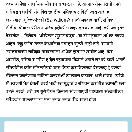
अध्यात्मापेक्षां सामाजिक जीवनच सांभाळून आहे. ख-या परोपकाराचीं कामे
मागें पडून धर्मांची संभावित रहाटीच अधिक चालविली जात आहे. ह्या
म्हणण्याला मुक्तिफौजही (Salvation Army) अपवाद नाहीं.
लैंगिक
नीतीचा बोभाटा पॅरीस व फ्रेंच हद्दीवरील शहरांतून बराच आहे. तरी पण इतर
देशांतील – विशेषतः अमेरिकन खुशालचेंडूच - या बोभाट्याला अधिक कारण
आहेत. खुद्द फ्रेंच राष्ट्र कॅथालिक पेंचांतून सुटलें नाहीं तरी, वरपांगी
स्वातंत्र्याच्या शाब्दिक गलबल्याला अधिक हातभार लावीत आहे. मला
आयर्लंड, रशिया व ग्रीस हे देश पहावयास मिळाले असते तर बरें झालें असतें.
रशियांतील कौंट टॉलस्टॉयचे पट्ट शिष्य क्रांतिकारक चेटकॉव्ह हे एकदां
मॅंचेस्टर कॉलेजच्या मार्टिनो क्लबमध्यें व्याख्यान देण्याला आले होतेच. त्यांची
मी खाजगी भेट घेतली तेव्हां भावी महायुद्धाचें व रशियन क्रांतीचें स्वप्नही मला
पडलें नव्हतें. तरी पण युरोपियन किनारा सोडण्यापूर्वी पाश्चात्य संस्कृतीच्या
घमेंडखोर पोकळपणाचा मला जवळ जवळ वीट आला होता.