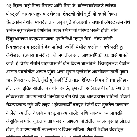
१३ दिवस माझे मित्र मिस्टर आणि मिस् जे. वॉल्टरकॉककडे त्यांच्या
पोल्ट्रनी नामक पाहुणचार घेतला.
शेवटची दीर्घ सुटी मी कांहीं दिवस
चेल्टनहॅम येथील मध्यदेशांत घालवून पुढें हॉलंडची राजधानी ॲमस्टरडॅम येथें
अनेक सुधारलेल्या देशांतील उदार धर्मीयांची परिषद भरली होती, तींत
हिंदुस्थानच्या ब्राह्मसमाजाचा प्रतिनिधी म्हणून गेलो. नंतर जर्मनी,
स्वित्झरलंड व इटली हे देश पाहिले. जर्मनी येथील कलोन गांवचे प्रसिद्ध
कॅथेड्रल (उपासना मंदीर) , जे जगांतील सात आश्चर्यांपैकीं एक असे मानलें
जातें, हें विशेष रीतीनें पाहण्यासाठीं दोन दिवस घालविलें. स्वित्झरलंड येथील
आल्प्स पर्वतांतील अत्यंत सुंदर असा लुसन प्रदेशांत अवलोकनासाठीं मुद्दाम
चार दिवस घालविले. मुंबई युनिव्हर्सिटींत माझा ऐच्छिक विषय रोमचा इतिहास
होता. त्या इतिहासांतील प्राचीन स्थळें, इमारती, अलिकडची लोकस्थिति व
लोकसंख्या पाहण्यासाठीं जिनोआ व रोम येथे एक आठवडाभर राहिलों. शेवटीं
नेपल्सजवळ जुने पाँपे शहर, भूकंपाखालीं दडपून गेलेलें पण नुकतेच उत्खनन
केलेले, त्यांतील देखावे व वस्तू पाहण्यासाठीं; आणि जवळचा ज्वालाग्रहि
व्हेसुवियस पर्वत नुकताच आ पसरून आपल्या पोटांतील ज्वलतप्रवाह ओकत
होता, हे पाहण्यासाठीं नेपल्सला ४ दिवस राहिलो. शेवटीं तेथील बंदरांतून