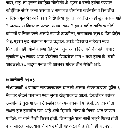
चालू आहे. तो प्रश्न वैवाहिक नीतीसंबंधी. पुरुष व स्त्री ह्यांचा परस्पर
कौटुंबिक संबंध कसा असावा ? समाजात दोघांच्या कर्तव्यांत व स्थितीत
तात्त्विक मूळ भेद आहे काय ? दोघांच्या गुणांत, शक्तीत काही मूळ फरक आहे
? असल्यास शिक्षणात फरक असावा काय ? ह्या बाबतीत तात्त्विक नीती
कोणती व नियम कसे असावे म्हणजे व्यक्तीला, समाजाला सुख व हित होईल
? इ. प्रश्न मूळ माझ्याच मनात उद्भवले. इतके दिवसांत बाहेरून मदत
मिळाली नाही. गोळे ह्यांच्या (हिंदुधर्म, सुधारणा) लिलावतीने काही विचार
सुचविले.६७ त्यावर आज प्लेटोच्या रिपब्लीक भाग ५ मध्ये ह्याच वि. चर्चा
आढळली.६८ माझ्या मनात जी आजवर धांदल तीच येथेही आहे.
७ जानेवारी १९०३
संध्याकाळी ४ वाजता सायकलवरून चाललो असता ऑक्सफर्डच्या पूर्वेस ६
मैलावर व्हेटले नावाच्या एका जुन्या खेड्याजवळ आलो. टेकडीवर बरोबर
उजवीकडे दुस-या एका टेकडीवर एक पवनचक्की पाहिली.६९ एक मोठा
राक्षस हात हालवीत उभा आहे अशी दिसली. नंतर मी तिच्या आत जाऊन
पाहिले. वा-याने शिडी फिरत होती. तिच्यामुळे आत सारी चक्रे फिरत होती.
वारा सारखा सुटल्यास रोज १५ पोती गहू दळून पीठ होतो. ही १८२४ त