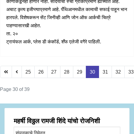
कोणाकडूनही होणार नाही. सौंदर्याची रुची ग्रीकांप्रमाणे ह्यांच्यात आहे.
अचाट कृत्य इजीप्त्याप्रमाणे आहे. पँथिआनमधील कामाची सफाई पाहून भान
हारपले. विशेषकरून सेंट जिनीव्ही आणि जोन ऑफ आर्कची चित्रे
पाहण्यासारखी आहेत.
ता. २०
ट्रायंफल आर्क, प्लेस डी कंकॉर्ड, शँफ एलेजी वगैरे पाहिली.
25
26
27
28
29
30
31
32
33
Page 30 of 39
महर्षी विठ्ठल रामजी शिंदे यांचो रोजनिशी
संपादकाचे निवेदन