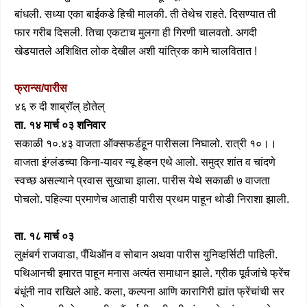
बांधली. सध्या एका बाईकडे हिची मालकी. ती तेथेच राहते. दिसण्यात ती
फार गरीब दिसली. तिचा एकटाच मुलगा ही गिरणी चालवतो. अगदी
खेडयातले अशिक्षित लोक देखील अशी यांत्रिक कामे चालवितात !
फ्रान्स/
पारीस
४६ रु दी शाब्रॉल् होतेल्
ता. १४ मार्च ०३ शनिवार
सकाळी १०.४३ वाजता ऑक्सफर्डहून पारीसला निघालो. रात्री १०।।
वाजता इंग्लंडच्या किना-यावर न्यू हेव्हन एथे आलो. समुद्र शांत व चांदणे
स्वच्छ असल्याने प्रवास सुखाचा झाला. पारीस येथे सकाळी ७ वाजता
पोचलो. पहिल्या प्रमाणेच आताही पारीस प्रथम पाहून थोडी निराशा झाली.
ता. १८ मार्च ०३
लुक्षंबर्ग राजवाडा, पँथिऑन व सोबान अथवा पारीस युनिव्हर्सिटी पाहिली.
पथिआनची इमारत पाहून मनास अत्यंत समाधान झाले. ग्रीक पूर्वजांचे फ्रेंच
बंधूंनी नाव राखिले आहे. कला, कल्पना आणि कारागिरी ह्यांत फ्रेंचांची सर