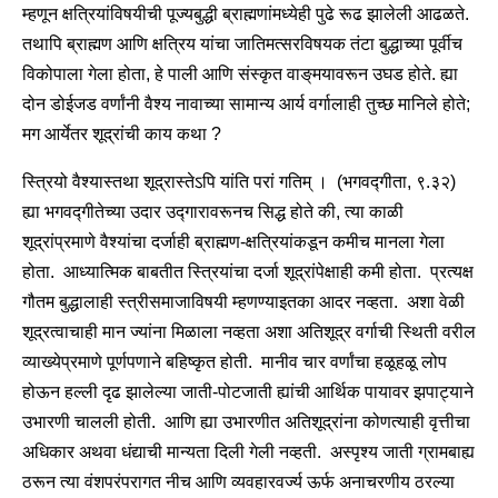
म्हणून क्षत्रियांविषयीची पूज्यबुद्धी ब्राह्मणांमध्येही पुढे रूढ झालेली आढळते.
तथापि ब्राह्मण आणि क्षत्रिय यांचा जातिमत्सरविषयक तंटा बुद्धाच्या पूर्वीच
विकोपाला गेला होता, हे पाली आणि संस्कृत वाङ्‌मयावरून उघड होते. ह्या
दोन डोईजड वर्णांनी वैश्य नावाच्या सामान्य आर्य वर्गालाही तुच्छ मानिले होते;
मग आर्येतर शूद्रांची काय कथा ?
स्त्रियो वैश्यास्तथा शूद्रास्तेऽपि यांति परां गतिम् । (भगवद्‍गीता, ९.३२)
ह्या भगवद्‍गीतेच्या उदार उद्‍गारावरूनच सिद्ध होते की, त्या काळी
शूद्रांप्रमाणे वैश्यांचा दर्जाही ब्राह्मण-क्षत्रियांकडून कमीच मानला गेला
होता. आध्यात्मिक बाबतीत स्त्रियांचा दर्जा शूद्रांपेक्षाही कमी होता. प्रत्यक्ष
गौतम बुद्धालाही स्त्रीसमाजाविषयी म्हणण्याइतका आदर नव्हता. अशा वेळी
शूद्रत्वाचाही मान ज्यांना मिळाला नव्हता अशा अतिशूद्र वर्गाची स्थिती वरील
व्याख्येप्रमाणे पूर्णपणाने बहिष्कृत होती. मानीव चार वर्णांचा हळूहळू लोप
होऊन हल्ली दृढ झालेल्या जाती-पोटजाती ह्यांची आर्थिक पायावर झपाट्याने
उभारणी चालली होती. आणि ह्या उभारणीत अतिशूद्रांना कोणत्याही वृत्तीचा
अधिकार अथवा धंद्याची मान्यता दिली गेली नव्हती. अस्पृश्य जाती ग्रामबाह्य
ठरून त्या वंशपरंपरागत नीच आणि व्यवहारवर्ज्य ऊर्फ अनाचरणीय ठरल्या