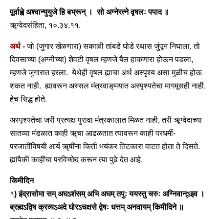
पूर्वाह्वे अश्वान्युयुजे हि बभ्रून् । सो अग्नेरत्ने वृषलः पपाद ॥
ॠग्वेदसंहिता, १०.३४.११.
अर्थ -
जो (जुगार खेळणारा) सकाळी तांबडे घोडे रथास जुंपून निघाला, तो
दिवसाच्या (अग्नीच्या) शेवटी वृषल म्हणजे बैल हाकणारा होऊन पडला,
म्हणजे जुगारात हरला. येथेही वृषल ह्याचा अर्थ अस्पृश्य असा मुळीच होऊ
शकत नाही. ह्यावरून अस्सल मंत्रवाङ्‌मयात अस्पृश्यतेचा मागमूसही नाही,
हेच सिद्ध होते.
अस्पृश्यतेचा जरी प्रत्यक्ष पुरावा मंत्रकालात मिळत नाही, तरी ॠग्वेदाच्या
सातव्या मंडळात काही ॠचा आढळतात त्यावरून काही परधर्मी-
परजातींविषयी आर्य ॠषींना किती भयंकर तिटकारा वाटत होता ते दिसते.
ह्यांपैकी काहींचा परविच्छेद करून त्या पुढे देत आहे.
किमीदिन
१
) इंद्रासोमा सम् अघऽशंसम् अभि अघम् तपुः ययस्तु चरुः अग्निवान्ऽइव ।
ब्रह्मऽद्विष क्रव्यऽअदे घोरऽचक्षसे द्वेषः धत्तम् अनवायम् किमीदिने ॥