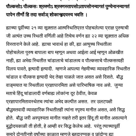
पौल्कसोऽ पौल्कसः श्रमणोऽ श्रमणस्तापसोऽतापसोनन्वागतं पुण्येनानन्वागतं
पापेन तीर्णो हि तदा सर्वाञ् शोकान्हृदयस्य भवति ।
ह्याच्या पूर्वीच्या २१ व्या सूक्तात आत्मस्थितिप्रत पोहचलेल्या प्राज्ञ पुरुषाची
जी अत्यंत उच्च स्थिती वर्णिली आहे तिचेच वर्णन ह्या २२ व्या सूक्तात अधिक
विस्ताराने केले आहे. ह्याचा भावार्थ हा की, ह्या अत्युच्च स्थितीला
पोहोचलेला पुरुष बापाला बाप म्हणून अथवा आईला आई म्हणून ओळखीत
नाही, ह्या अभेद्य स्थितीत चांडालाचे चांडालत्व व पौल्कसाचे पौल्कसत्वही
विलय पावते, इत्यादी इत्यादी. म्हणजे आपल्या नेहमीच्या व्यावहारिक स्थितीत
चांडाल व पौल्कस इत्यादी भेद तेव्हा पाळले जात असत असे दिसते. बौद्ध
वाङ्‌मयात या स्थितीला प्रज्ञापारमिता असे पारिभाषिक नाव असे. जुन्या
मताचे हिंदू चांडालादी वर्णबाह्य लोकांना दूर ठेवीत, केवळ
प्रज्ञापारमितावस्थेतच त्यांचा अभेद कल्पीत असत. तर उलटपक्षी
बौद्धमतवादी व्यावहारिक स्थितीतही त्यांना स्पृश्य मानीत असत, असे सिद्ध
होते. बौद्ध जरी अस्पृश्यता मानीत नव्हते तरी इतर हिंदू ती मानीत असल्याने
बुद्धोदयकाळी ती होती, हे आम्ही वर सिद्ध केलेच आहे. परंतु त्याच्यापूर्वी
सुमारे दोनतीनशे वर्षांच्या काळात म्हणजे बृहदारण्यक व छांदोग्य ह्या