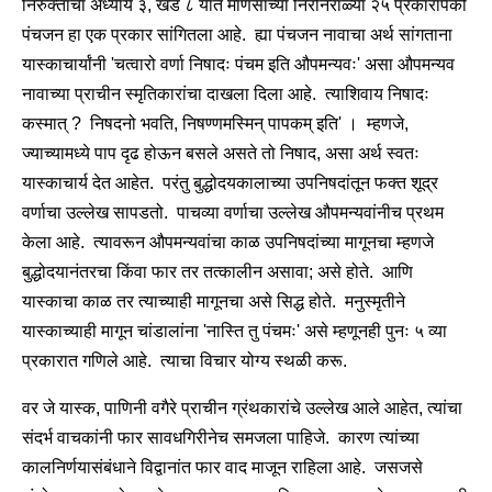
निरुक्ताचा अध्याय ३, खंड ८ यात माणसांच्या निरनिराळ्या २५ प्रकारांपैकी
पंचजन हा एक प्रकार सांगितला आहे. ह्या पंचजन नावाचा अर्थ सांगताना
यास्काचार्यांनी 'चत्वारो वर्णा निषादः पंचम इति औपमन्यवः' असा औपमन्यव
नावाच्या प्राचीन स्मृतिकारांचा दाखला दिला आहे. त्याशिवाय निषादः
कस्मात् ? निषदनो भवति, निषण्णमस्मिन् पापकम् इति' । म्हणजे,
ज्याच्यामध्ये पाप दृढ होऊन बसले असते तो निषाद, असा अर्थ स्वतः
यास्काचार्य देत आहेत. परंतु बुद्धोदयकालाच्या उपनिषदांतून फक्त शूद्र
वर्णाचा उल्लेख सापडतो. पाचव्या वर्णाचा उल्लेख औपमन्यवांनीच प्रथम
केला आहे. त्यावरून औपमन्यवांचा काळ उपनिषदांच्या मागूनचा म्हणजे
बुद्धोदयानंतरचा किंवा फार तर तत्कालीन असावा; असे होते. आणि
यास्काचा काळ तर त्याच्याही मागूनचा असे सिद्ध होते. मनुस्मृतीने
यास्काच्याही मागून चांडालांना 'नास्ति तु पंचमः' असे म्हणूनही पुनः ५ व्या
प्रकारात गणिले आहे. त्याचा विचार योग्य स्थळी करू.
वर जे यास्क, पाणिनी वगैरे प्राचीन ग्रंथकारांचे उल्लेख आले आहेत, त्यांचा
संदर्भ वाचकांनी फार सावधगिरीनेच समजला पाहिजे. कारण त्यांच्या
कालनिर्णयासंबंधाने विद्वानांत फार वाद माजून राहिला आहे. जसजसे