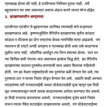
ग्रामबाह्य होत्या की नाही, हे ठरविण्यास निश्चित पुरावा नाही. तरी
बहुतकरून त्या तशा असाव्यात असाच अंदाज करणे जास्त योग्य होईल.
३. ब्राह्मणकालीन अस्पृश्यता
प्राचीनात प्राचीन जे बृहदारण्यक उपनिषद त्याच्याही मागे वाङ्‌मयात
ब्राह्मणकाल आहे. कृष्णयजुर्वेदीय तैत्तिरीय ब्राह्मणाच्या तृतीय कांडात
चांडाल व पौल्कस ह्या दोन राष्ट्रांचा केवळ नामनिर्देश मात्र आढळतो. पण
त्यावरून ही राष्ट्रे अगदी अस्पृश्य व ग्रामबाह्य होती असा तर्क काढण्यास
मुळीच जागा नाही. त्रैवर्णिक आर्याहून त्या भिन्न वंशाच्या होत्या. फार तर
त्या किंचित कमी गणल्या जात असाव्यात इतकेच सिद्ध होते. ह्या तैत्तिरीय
ब्राह्मणाच्या कालात पुरुषमेध करण्याची चाल अद्याप शिल्लक राहिलेली
होती. पण ह्या मेधात पशूंच्याऐवजी ज्या पुरुषांचा बळी देण्यात येत असे, त्या
पुरुषाला ठार न मारता जिवंत सोडून देण्यात येत असे. अद्यापि काही अस्सल
मराठ्यांच्या घरी रानसटवाईची अथवा घोडेसटवाईची पूजा म्हणून एक विधी
मूल जन्मल्यापासून त्याचे जावळ काढावयाच्या अगोदर करण्यात येत असतो.
हा विधी रानातच करावयाचा असतो. रानसटवाईच्या पूजेत बकरे जिवंत
मारून त्याचा नैवेद्य सटवाईला दाखवावयाचा असतो. पण घोडेसटवाईच्या