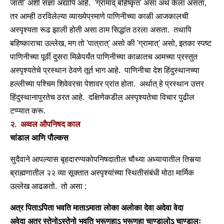
जाती' अशी संज्ञा अद्यापि आहे. 'ग्रामाद् बहिष्कृत' असा अर्थ केला असता,
तर आम्ही ठरविलेल्या व्याख्येप्रमाणे पाणिनीच्या काळी आजकालची
अस्पृश्यता रूढ झाली होती असा ठाम सिद्धांत ठरला असता. तथापि
बहिष्काराचा उल्लेख, मग तो 'पात्रात्' असो की 'ग्रामात्' असो, इतका स्पष्ट
पाणिनीच्या पूर्वी दुसरा मिळेपर्यंत पाणिनीच्या काळातच आमच्या प्रस्तुत
अस्पृश्यतेचे प्रस्थान ठेवणे तूर्त भाग आहे. पाणिनीचा देश हिंदुस्थानच्या
हल्लीच्या पश्चिम शिवेवरचा पेशावर प्रांत होता. अर्थात् हे प्रस्थान उत्तर
हिंदुस्थानापुरतेच ठरत आहे. दक्षिणेकडील अस्पृश्यतेचा विचार पुढील
टप्प्यात करू.
२. अव्वल औपनिषद काल
चांडाल आणि पौल्कस
सुदैवाने आपल्यास बृहदारण्यकोपनिषदातील चौथ्या अध्यायातील तिसर्‍या
ब्राह्मणातील २२ व्या सूक्तात अस्पृश्यांच्या स्थितीसंबंधी मोठा मार्मिक
उल्लेख आढळतो. तो असा :
अत्र पिताऽपिता भवति माताऽमाता लोका अलोका देवा अदेवा वेदा
अवेदा अत्र स्तेनोऽस्तेनो भवति भ्रूणहाऽ भ्रूणहा चाण्डालोऽ चाण्डालः