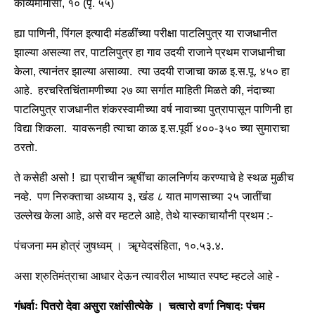
काव्यमीमांसा, १० (पृ. ५५)
ह्या पाणिनी, पिंगल इत्यादी मंडळींच्या परीक्षा पाटलिपुत्र या राजधानीत
झाल्या असल्या तर, पाटलिपुत्र हा गाव उदयी राजाने प्रथम राजधानीचा
केला, त्यानंतर झाल्या असाव्या. त्या उदयी राजाचा काळ इ.स.पू. ४५० हा
आहे. हरचरितचिंतामणीच्या २७ व्या सर्गात माहिती मिळते की, नंदाच्या
पाटलिपुत्र राजधानीत शंकरस्वामीच्या वर्ष नावाच्या पुत्रापासून पाणिनी हा
विद्या शिकला. यावरूनही त्याचा काळ इ.स.पूर्वी ४००-३५० च्या सुमाराचा
ठरतो.
ते कसेही असो ! ह्या प्राचीन ॠषींचा कालनिर्णय करण्याचे हे स्थळ मुळीच
नव्हे. पण निरुक्ताचा अध्याय ३, खंड ८ यात माणसाच्या २५ जातींचा
उल्लेख केला आहे, असे वर म्हटले आहे, तेथे यास्काचार्यांनी प्रथम :-
पंचजना मम होत्रं जुषध्वम् । ॠग्वेदसंहिता, १०.५३.४.
असा श्रुतिमंत्राचा आधार देऊन त्यावरील भाष्यात स्पष्ट म्हटले आहे -
गंधर्वाः पितरो देवा असुरा रक्षांसीत्येके । चत्वारो वर्णा निषादः पंचम