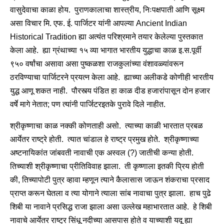
वासुदेवाचा काळा होय. पुराणकालाचा शास्त्रीय, निःपक्षपाती आणि सूक्ष्म
असा विचार मि. एफ. ई. पार्जिटर यांनी आपल्या Ancient Indian
Historical Tradition ह्या अत्यंत परिश्रमाने तयार केलेल्या पुस्तकात
केला आहे. ह्या ग्रंथाच्या १५ व्या भागात भारतीय युद्धाचा काळ इ.स.पूर्वी
९५० वर्षांचा असावा असा पुष्कळशा राजकुलांच्या वंशावळ्यांवरून
ठरविण्याचा पार्जिटरने प्रयत्‍न केला आहे. ह्याच्या अलीकडे कोणीही भारतीय
युद्ध आणू शकत नाही. पौरस्त्य पंडित हा काळ दीड हजारांपासून दोन हजार
वर्षे मागे नेतात; पण त्यांनी पार्जिटरइतके पुरावे दिले नाहीत.
श्रीकृष्णाचा काळ नक्की कोणताही असो. त्याच्या काळी भारतात प्रबळ
आर्येतर राष्ट्रे होती. त्यात चांडाल हे राष्ट्र प्रमुख होते. श्रीकृष्णाच्या
अष्टनायिकांत जांबवती नावाची एक अस्वल (?) जातीची कन्या होती.
तिच्याशी श्रीकृष्णाचा प्रीतिविवाह झाला. ती कृष्णाला इतकी प्रिय होती
की, तिच्यापोटी पुत्र व्हावा म्हणून त्याने कैलासास जाऊन शंकराचा प्रसाद
प्राप्‍त करून घेतला व त्या योगाने त्याला सांब नावाचा पुत्र झाला. हाच पुढे
शिबी या नावाने प्रसिद्ध राजा झाला असा उल्लेख महाभारतात आहे. हे शिबी
नावाचे आर्येतर राष्ट्र सिंधू नदीच्या आसपास होते व याच्याशी यदू ह्या