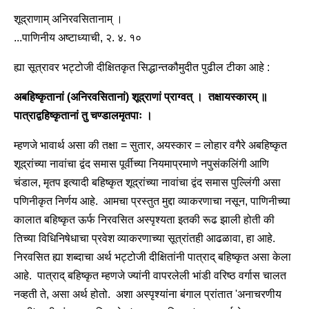
शूद्राणाम् अनिरवसितानाम् ।
...पाणिनीय अष्टाध्याची, २. ४. १०
ह्या सूत्रावर भट्टोजी दीक्षितकृत सिद्धान्तकौमुदीत पुढील टीका आहे :
अबहिष्कृतानां (अनिरवसितानां) शूद्राणां प्राग्वत् । तक्षायस्कारम् ॥
पात्राद्वहिष्कृतानां तु चण्डालमृतपाः ।
म्हणजे भावार्थ असा की तक्षा = सुतार, अयस्कार = लोहार वगैरे अबहिष्कृत
शूद्रांच्या नावांचा द्वंद समास पूर्वीच्या नियमाप्रमाणे नपुसंकलिंगी आणि
चंडाल, मृतप इत्यादी बहिष्कृत शूद्रांच्या नावांचा द्वंद समास पुल्लिंगी असा
पणिनीकृत निर्णय आहे. आमचा प्रस्तुत मुद्दा व्याकरणाचा नसून, पाणिनीच्या
कालात बहिष्कृत ऊर्फ निरवसित अस्पृश्यता इतकी रूढ झाली होती की
तिच्या विधिनिषेधाचा प्रवेश व्याकरणाच्या सूत्रांतही आढळावा, हा आहे.
निरवसित ह्या शब्दाचा अर्थ भट्टोजी दीक्षितांनी पात्राद् बहिष्कृत असा केला
आहे. पात्राद् बहिष्कृत म्हणजे ज्यांनी वापरलेली भांडी वरिष्ठ वर्गास चालत
नव्हती ते, असा अर्थ होतो. अशा अस्पृश्यांना बंगाल प्रांतात 'अनाचरणीय