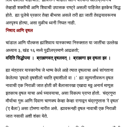
तेव्हाही शक्तीची आणि शिवाची उपासक राष्ट्रे असली पाहिजेत इतकेच सिद्ध
होते. ह्या पूजेचे प्रकार तेव्हा बीभत्स असले तरी ह्या जाती तेवढ्यावरूनच
अस्पृश्य होत्या, असा मुळीच ध्वनी निघत नाही.
निषाद आणि वृषल
चांडाल आणि पौल्कस ह्यांशिवाय यास्काच्या निरुक्तात या जातींचा उल्लेख
अध्याय ३, खंड १६ मध्ये पुढीलप्रमाणे आढळतो;
वदिति सिद्धोपमा । ब्राह्मणवत् वृषलवत् । ब्राह्मणा इव वृषला इव ।
ह्या मंत्रावर यास्कानेच जे भाष्य केले आहे त्यात वृषलाचा अर्थ सांगताना
केलेल्या 'वृषलो वृषशीलो भवति वृषाशीलो वा ।' ह्या व्युत्पत्तीवरून वृषल
नावाची एक निराळी जात होती की बैलासारखा एखादा मठ्ठ अनार्य माणूस
इतकाच वृषल याचा अर्थ घ्यावयाचा, असा विकल्प प्राप्‍त होतो. चंद्रगुप्‍त
मौर्याचा गुरू आणि दिवाण चाणक्य केव्हा केव्हा रागावून चंद्रगुप्तास 'रे वृषल'
('ए बैला') असा टोमणा मारीत असे. ह्यावरूनही वृषल नावाची एक निराळी
जात नसावी अशी शंका येते.