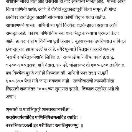
संशोधन जास्त होत आहे तसतसा हा वाद अधिकच माजत आहे. यास्क आधी
किंवा पाणिनी आधी, आणि हे दोघेही बुद्धकाळापूर्वी किंवा मागून, ही गोष्ट
छातीवर हात ठेवून अद्यापि सांगण्यास कोणी विद्वान धजत नाहीत.
साधारणपणे यास्क, पाणिनीच्या पूर्वी कित्येक शतके झाला असावा अशी
समजूत आहे. कारण, पणिनीने यास्क शब्द सिद्ध करण्याचा प्रयत्‍न केला
आहे. ह्यावरून हा पाणिनीच्या पूर्वी असावा. बृहदारण्यक उपनिषदात व पिंगल
छंदःसूत्रात ह्याचा उल्लेख आहे, वगैरे पुण्याचे चित्रावशास्त्री आपल्या
'प्राचीन चरित्रकोशा'त लिहितात. राजवाडे पाणिनीचा काळ इ.स.पू.
१२००-९०० इतका मागे नेतात, सर डॉ. भांडारकर तो ७००-६०० ठरवितात,
पण कित्येक पुरावे असेही मिळतात की, पाणिनी फार तर इ.स.पूर्वी
४००-३५० पेक्षा मागे जाऊ शकतच नाही. राजशेखराची काव्यमीमांसा
ख्रिस्ती शकानंतर १००० च्या सुमारास झाली. तिच्यात उल्लेख आहे तो
असा :
श्रूयते च पाटलिपुत्रे शास्त्रकारपरीक्षा -
अत्रोपवर्षवर्षाविह पाणिनिपिङगलाविह व्याडि: ।
वररुचिपतञ्ञली इह परीक्षिताः ख्यातिमुपजग्मुः ॥