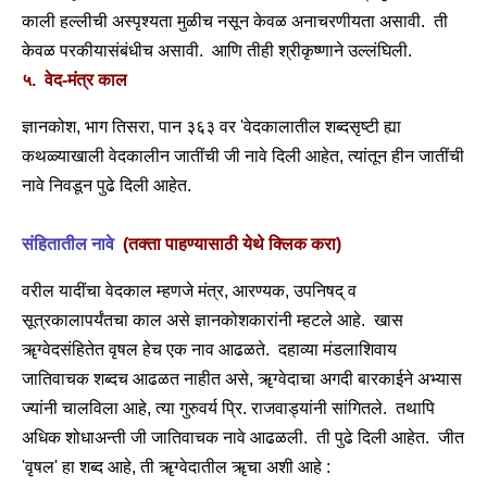
काली हल्लीची अस्पृश्यता मुळीच नसून केवळ अनाचरणीयता असावी. ती
केवळ परकीयासंबंधीच असावी. आणि तीही श्रीकृष्णाने उल्लंघिली.
५. वेद-मंत्र काल
ज्ञानकोश, भाग तिसरा, पान ३६३ वर 'वेदकालातील शब्दसृष्टी ह्या
कथळ्याखाली वेदकालीन जातींची जी नावे दिली आहेत, त्यांतून हीन जातींची
नावे निवडून पुढे दिली आहेत.
संहितातील नावे
(तक्ता पाहण्यासाठी येथे क्लिक करा)
वरील यादींचा वेदकाल म्हणजे मंत्र, आरण्यक, उपनिषद् व
सूत्रकालापर्यंतचा काल असे ज्ञानकोशकारांनी म्हटले आहे. खास
ॠग्वेदसंहितेत वृषल हेच एक नाव आढळते. दहाव्या मंडलाशिवाय
जातिवाचक शब्दच आढळत नाहीत असे, ॠग्वेदाचा अगदी बारकाईने अभ्यास
ज्यांनी चालविला आहे, त्या गुरुवर्य प्रि. राजवाड्यांनी सांगितले. तथापि
अधिक शोधाअन्ती जी जातिवाचक नावे आढळली. ती पुढे दिली आहेत. जीत
'वृषल' हा शब्द आहे, ती ॠग्वेदातील ॠचा अशी आहे :