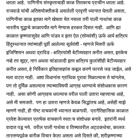
धरला आहे. पाणिनीय संस्कृताचाही काळ तितकाच प्राचीन धरला आहे.
राजवाडे यांची अतिशयोक्तीकडे असलेली प्रवृत्ती ध्यानात घेतली असता,
पाणिनीचा काळ इतका मागे खेचता येत नसला तरी पाली गाथांचा काळ
भारतीय युद्धाचे काळापर्यंत मागे नेण्यास हरकत दिसत नाही. आणि ह्या
काळात कृष्णवासुदेव आणि पांडव व इतर ऐल (सोमवंशी) ऊर्फ आर्य क्षत्रिय
हिंदुस्थानात त्यांच्याही पूर्वी आलेल्या सूर्यवंशी - म्हणजे मिसरी ऊर्फ
इजिप्शियन अथवा द्राविड - क्षत्रियांशी बेटीव्यवहार करीत असत, इतकेच
नव्हे तर शूद्र, नाग अथवा चांडालादी इतर क्षत्रिय कुलांशीही बेटीव्यवहार
करीत असत, हे निर्विकार इतिहासज्ञांस कबूल करणे फारसे जड जाईल, असे
मला वाटत नाही. अशा विधानांस ग्रांथिक पुरावा मिळाल्यास ते चांगलेच,
पण तो दुर्मिळ असल्यास त्याच्याविषयी आग्रह धरण्याचे संशोधकास कारण
नाही. असा कोणी आग्रहच धरल्यास वरील पाली उतारा महत्त्वाचा आहे,
असे मी समजतो. पण हा उतारा म्हणजे केवळ सिद्धांतच आहे, असेही माझे
म्हणणे नाही, ही गोष्ट वाचकांनी ध्यानात बाळगावी. प्रागैतिहासिक काळात
प्रवेश केल्यावर प्रत्येक वाचकाने स्वतःच संशोधक बनावे. इतरांनी व्यर्थ
वादात पडू नये. वरील पाली गाथेचा व तिच्यावरील अट्ठकथेचा, कालतः
तारतम्यपूर्वक बारीक विचार केला असता असे दिसते की, श्रीकृष्णाच्या