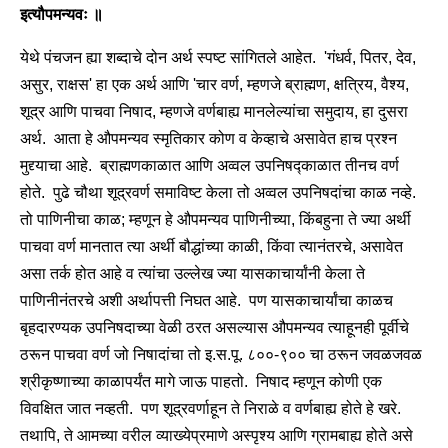
इत्यौपमन्यवः ॥
येथे पंचजन ह्या शब्दाचे दोन अर्थ स्पष्ट सांगितले आहेत. 'गंधर्व, पितर, देव,
असुर, राक्षस' हा एक अर्थ आणि 'चार वर्ण, म्हणजे ब्राह्मण, क्षत्रिय, वैश्य,
शूद्र आणि पाचवा निषाद, म्हणजे वर्णबाह्य मानलेल्यांचा समुदाय, हा दुसरा
अर्थ. आता हे औपमन्यव स्मृतिकार कोण व केव्हाचे असावेत हाच प्रश्न
मुद्द्याचा आहे. ब्राह्मणकाळात आणि अव्वल उपनिषद्काळात तीनच वर्ण
होते. पुढे चौथा शूद्रवर्ण समाविष्ट केला तो अव्वल उपनिषदांचा काळ नव्हे.
तो पाणिनीचा काळ; म्हणून हे औपमन्यव पाणिनीच्या, किंबहुना ते ज्या अर्थी
पाचवा वर्ण मानतात त्या अर्थी बौद्धांच्या काळी, किंवा त्यानंतरचे, असावेत
असा तर्क होत आहे व त्यांचा उल्लेख ज्या यासकाचार्यांनी केला ते
पाणिनीनंतरचे अशी अर्थापत्ती निघत आहे. पण यासकाचार्यांचा काळच
बृहदारण्यक उपनिषदाच्या वेळी ठरत असल्यास औपमन्यव त्याहूनही पूर्वीचे
ठरून पाचवा वर्ण जो निषादांचा तो इ.स.पू. ८००-९०० चा ठरून जवळजवळ
श्रीकृष्णाच्या काळापर्यंत मागे जाऊ पाहतो. निषाद म्हणून कोणी एक
विवक्षित जात नव्हती. पण शूद्रवर्णाहून ते निराळे व वर्णबाह्य होते हे खरे.
तथापि, ते आमच्या वरील व्याख्येप्रमाणे अस्पृश्य आणि ग्रामबाह्य होते असे