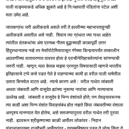
पाली वाङ्‌मयाकडे अधिक झुकते आहे हे निःपक्षपाती पंडितांना पटेल अशी
मला उमेद आहे.
जातकग्रंथ जरी अलीकडचे असले तरी ते हल्लीच्या महाभारताहूनही
अलीकडचे असतील असे नाही. शिवाय त्या ग्रंथात ज्या गाथा आहेत
त्यांतील दंतकथांचा अंश प्रत्यक्ष गौतम बुद्धाच्याही काळापूर्वी उत्तर
हिंदुस्थानातच नव्हे तर मेसॉपोटेमियापासून गंगेच्या किनार्‍यापर्यंत तत्कालीन
आठवणींच्या वातावरणात वावरत होता हे प्राचीनेतिहासवेत्त्यांना सांगण्याची
जरुरी नाही. म्हणून; मला केवळ माझ्या प्रस्तुत विषयासाठी म्हणजे भारतीय
इतिहासाचे टप्पे कसे पडत गेले हे पाहण्याच्या कामी हा वरील पाली भाषेतील
उतारा बिनमोल वाटत आहे. त्याचे कारण असे : वरील गाथेत जांबवती
अथवा जंबावती आणि वासुदेव ह्यांच्या नुसत्या नावांचा आणि नात्याचाच
उल्लेख आहे. जांबवती व वासुदेव हे भिन्न वंशांतले होते; पण तेवढ्यावरूनच
त्या काही अशा भिन्न वंशांत विवाहसंबंध होत नव्हते किंवा जंबावतीच्या वंशाला
अस्पृश्य मानण्यात येत होतेच, असे समजण्यापुरता वरील गाथेत तरी पुरावा
नाही. ह्यावरून श्रीकृष्णाच्या काळी आर्येतर लोकांवर - निदान
चंडालासारख्या राजवैभवी आर्येतरांवर - ग्रामबहिष्कार पडून ते लोक किंवा ते