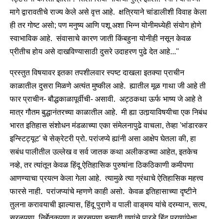
मागे द्वारावतीचे राज्य केले असे वृत्त आहे. क्षत्रियाने चांडालीशी विवाह केला
ही तर गोष्ट असो; पण मनुष्य आणि पशू अशा भिन्न योनीमध्येही संयोग होणे
स्वाभाविक आहे. संवासाचे कारण जाती किंबहुना योनीही नसून केवळ
प्रीतीच होय असे दाखविण्यासाठी दुसरे उदाहरण पुढे देत आहे...''
प्रस्तुत विषयावर इतका तपशीलवार स्पष्ट दाखला इतक्या प्राचीन
काळातील दुसरा मिळणे अत्यंत मुष्कील आहे. ह्यातील मूळ गाथा जी आहे ती
फार प्राचीन- बौद्धकाळापूर्वीची- असावी. अट्ठकथा ऊर्फ भाष्य जे आहे ते
मात्र गौतम बुद्धानंतरच्या काळातील आहे. मी ह्या उतार्‍याविषयीचा एक निबंध
भारत इतिहास संशोधन मंडळाच्या एका संमेलनापुढे वाचला, तेव्हा 'भांडारकर
इन्स्टिट्यूट' चे सेक्रेटरी प्रो. परांजप्ये ह्यांनी असा आक्षेप घेतला की, हा
सबंध पालीतील उल्लेख व सर्व जातक कथा अलीकडच्या आहेत, इतकेच
नव्हे, तर त्यांतून केवळ हिंदू ऐतिहासिक पुरुषांना ठिकठिकाणी कमीपणा
आणण्याचा प्रयत्‍न केला गेला आहे. त्यामुळे त्या ग्रंथाचे ऐतिहासिक महत्त्व
फारसे नाही. परांजप्यांचे म्हणणे काही असो. केवळ इतिहासाच्या दृष्टीने
तुलना करावयाची झाल्यास, हिंदू पुराणे व पाली वाङ्‌मय यांचे दरम्यान, सत्य,
सरळपणा, निर्हेतुकपणा व सरसपणा इत्यादी गुणांचे पारडे हिंदू पुराणांपेक्षा