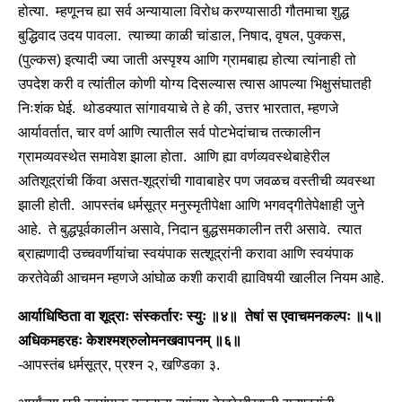
होत्या. म्हणूनच ह्या सर्व अन्यायाला विरोध करण्यासाठी गौतमाचा शुद्ध
बुद्धिवाद उदय पावला. त्याच्या काळी चांडाल, निषाद, वृषल, पुक्कस,
(पुल्कस) इत्यादी ज्या जाती अस्पृश्य आणि ग्रामबाह्य होत्या त्यांनाही तो
उपदेश करी व त्यांतील कोणी योग्य दिसल्यास त्यास आपल्या भिक्षुसंघातही
निःशंक घेई. थोडक्यात सांगावयाचे ते हे की, उत्तर भारतात, म्हणजे
आर्यावर्तात, चार वर्ण आणि त्यातील सर्व पोटभेदांचाच तत्कालीन
ग्रामव्यवस्थेत समावेश झाला होता. आणि ह्या वर्णव्यवस्थेबाहेरील
अतिशूद्रांची किंवा असत-शूद्रांची गावाबाहेर पण जवळच वस्तीची व्यवस्था
झाली होती. आपस्तंब धर्मसूत्र मनुस्मृतीपेक्षा आणि भगवद्‍गीतेपेक्षाही जुने
आहे. ते बुद्धपूर्वकालीन असावे, निदान बुद्धसमकालीन तरी असावे. त्यात
ब्राह्मणादी उच्चवर्णीयांचा स्वयंपाक सत्शूद्रांनी करावा आणि स्वयंपाक
करतेवेळी आचमन म्हणजे आंघोळ कशी करावी ह्याविषयी खालील नियम आहे.
आर्याधिष्ठिता वा शूद्राः संस्कर्तारः स्युः ॥४॥ तेषां स एवाचमनकल्पः ॥५॥
अधिकमहरहः केशश्मश्रुलोमनखवापनम् ॥६॥
-आपस्तंब धर्मसूत्र, प्रश्न २, खण्डिका ३.