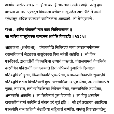
आर्याचा शरीरसंबंध झाला होता असाही भारतात उल्लेख आहे. परंतु हाच
दाखला आमच्या प्रस्तुत विषयाला बरोबर लागू पडेल अशा रीतीने पाली
ग्रंथांतून अधिक स्पष्टपणे सांगितलेला आढळतो. तो येणेप्रमाणे :
गाथा : अत्थि जंबावती नाम माता सिबिराजस्स ॥
सा भारिया वासुदेवस्स कण्हस्स अहोसि पियाऽति ॥१४८५॥
अट्ठकथा (अर्थकथा) : जंबावतीति सिबिरञ्जे माता कण्हायनगोत्तस्स
दसभातिकानं जेट्ठस्स वासुदेवस्स पिया महेसी अहोसि । सो किर
एकदिवसं, द्वारावतीती निक्खमित्वा उय्यानं गच्छन्तो, चंडालगामतो केनचिदेव
करणीयेन पविसन्तीं, एकं एकमन्ते ठितं अभिरूपं कुमारिकं दिस्वाऽव
पटिबद्धचित्तो हुत्वा, किंजातिकाति पुच्छापेत्वा, चंडालजातिकाऽति सुत्वाऽपि
पटिबद्धचित्तताय विप्पटिसारी हुत्वा सस्सामिकभावं पुच्छपेत्वा, अस्सामिकाऽति
सुत्वा, तमादाय, ततोऽवनिवत्तित्वा निवेसनं नेत्वा, रतनरासिम्हि ठपापेत्वा,
अग्गमहेसिं अकासि । सा सिविनामं पुत्तं विजायी । सो पितु अच्चयेन
द्वारावतीयं रज्जं कारेसि तं संधाय इदं वुत्तं इति । सो इमं उदाहरणं आहरित्वा
एवरूपोपि नाम खत्तियो चंडालिया सद्धिवासं कप्पेसि, अम्हेसु तिरच्छानगतेसु