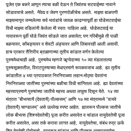
पूजेत एक बकरे आणून त्याचा बळी देऊन ते जिवंतच सटवाईच्या नावाने
सोडावयाचे असते. नैवेद्य व जेवण पुरणपोळीचेच असते. माझ्या बाळपणी
माझ्यामागून जन्मलेल्या सर्व भावंडांचे जावळ काढण्यापूर्वी हा घोडेसटवाईचा
विधी माझ्या वडिलांनी केलेला मी स्वतः पाहिला आहे. घोडेसटवाई या
नावावरून पूर्वी घोडे जिवंत सोडले जात असावेत; पण गरिबीमुळे ती पाळी
बकर्‍यावर, कोंबड्यावर व शेवटी अंड्यावर आणि लिंबावरही आली असावी.
हाच प्रकार तैत्तिरीय ब्राह्मणाच्या तृतीय कांडात वर्णन केलेल्या
पुरुषमेधाचाही आहे. पुरुषमेध म्हणजे ॠग्वेदाच्या १० व्या मंडलातल्या
पुरुषसूक्तातील, विराटपुरुषाच्या मेधाप्रमाणे रूपकवजाच आहे. ह्या तृतीय
कांडातील ४ थ्या प्रपाठकात निरनिराळ्या लहान-मोठ्या देवतांना
निरनिराळ्या जातींच्या पुरुषांच्या बळीचा विधी सांगितला आहे. ह्या देवतांच्या
महत्त्वाप्रमाणे पुरुषांच्या जातीचे महत्त्व अथवा लघुत्व दिसून येते. १४ व्या
मंत्रात ''बीभत्सायै (देवतायै) पौल्कसम्'' आणि १७ व्या मंत्रामध्ये ''वायवे
(देवतायै) चाण्डालम्'' असे उल्लेख स्पष्ट आहेत. ह्यावरून पौल्कस जातीचे
लोक बीभत्स (शिश्नदेवतेची) पूजा करीत असावेत व चांडाल वायुदेवतेची पूजा
करीत असावेत, असा तर्क करावा लागत आहे, वायुदेवतेचा, संबंध रुद्र ऊर्फ
शिव देवतेशी पोहोचतो. ह्यावरून चांडाल आणि पौल्कस आताप्रमाणेच