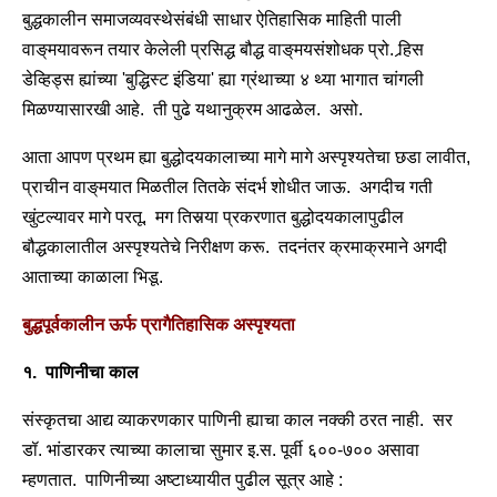
बुद्धकालीन समाजव्यवस्थेसंबंधी साधार ऐतिहासिक माहिती पाली
वाङ्‌मयावरून तयार केलेली प्रसिद्ध बौद्ध वाङ्‌मयसंशोधक प्रो. र्‍हिस
डेव्हिड्स ह्यांच्या 'बुद्धिस्ट इंडिया' ह्या ग्रंथाच्या ४ थ्या भागात चांगली
मिळण्यासारखी आहे. ती पुढे यथानुक्रम आढळेल. असो.
आता आपण प्रथम ह्या बुद्धोदयकालाच्या मागे मागे अस्पृश्यतेचा छडा लावीत,
प्राचीन वाङ्‌मयात मिळतील तितके संदर्भ शोधीत जाऊ. अगदीच गती
खुंटल्यावर मागे परतू. मग तिसर्‍या प्रकरणात बुद्धोदयकालापुढील
बौद्धकालातील अस्पृश्यतेचे निरीक्षण करू. तदनंतर क्रमाक्रमाने अगदी
आताच्या काळाला भिडू.
बुद्धपूर्वकालीन ऊर्फ प्रागैतिहासिक अस्पृश्यता
१. पाणिनीचा काल
संस्कृतचा आद्य व्याकरणकार पाणिनी ह्याचा काल नक्की ठरत नाही. सर
डॉ. भांडारकर त्याच्या कालाचा सुमार इ.स. पूर्वी ६००-७०० असावा
म्हणतात. पाणिनीच्या अष्टाध्यायीत पुढील सूत्र आहे :