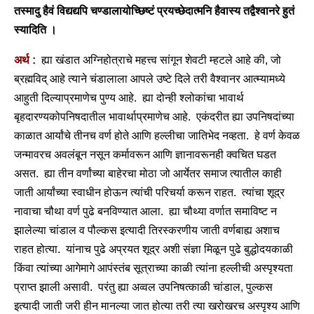
तस्मादु हैवं विद्यद्यपि चण्डालायोच्छिष्टं प्रयच्छेदात्मनि हैवास्य तद्वैश्वानरे हुतं
स्यादिति ।
अर्थ :
ह्या खंडात अग्निहोत्राचे महत्त्व सांगून शेवटी म्हटले आहे की, जो
ब्रह्मविद् आहे त्याने चंडालाला आपले उष्टे दिले तरी वैश्वानर आत्म्यामध्ये
आहुती दिल्याप्रमाणेच पुण्य आहे. ह्या दोन्ही श्लोकांचा भावार्थ
बृहदारण्यकोपनिषदातील भावार्थाप्रमाणेच आहे. एकंदरीत ह्या उपनिषदांच्या
काळात आर्यांचे तीनच वर्ण होते आणि हल्लीचा जातिभेद नव्हता. हे वर्ण केवळ
जन्मावरच अवलंबून नसून कर्मावरून आणि ज्ञानावरूनही क्वचित घडत
असत. ह्या तीन वर्णांच्या बाहेरचा मोठा जो आर्येतर समाज त्यातील काही
जाती आर्यांच्या स्वाधीन होऊन त्यांची परिचर्या करून राहत. त्यांचा शूद्र
नावाचा चौथा वर्ण पुढे बनविण्यात आला. ह्या चौथ्या वर्णात समाविष्ट न
झालेल्या चांडाल व पौल्कस इत्यादी तिरस्करणीय जाती वर्णबाह्य अशाच
राहत होत्या. यांनाच पुढे अप्रयत शूद्र अशी संज्ञा मिळून पुढे बुद्धोदयकाळी
किंवा त्यांच्या आगेमागे आपंस्तंब सूत्राच्या काळी त्यांना हल्लीची अस्पृश्यता
प्राप्‍त झाली असावी. परंतु ह्या अव्वल उपनिषत्काळी चांडाल, पुल्कस
इत्यादी जाती जरी हीन मानल्या जात होत्या तरी त्या खरोखरच अस्पृश्य आणि