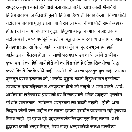
राष्ट्र अस्पृश्य बनले होते असे मला वाटत नाही. ह्याच काळी भीमानेही
हिडिंब रावाच्या आर्येतराची मुलगी हिडिंबा हिच्याशी विवाह केला. तिच्या पोटी
घटोत्कच नावाचा पुत्र झाला. बाजीरावाला मस्तानीच्या पोटी समशेरबहाद्दर
होऊन तो जसा पानिपतच्या युद्धात हिंदूंच्या बाजूने कामास आला; तसाच
घटोत्कचही ३००० वर्षांपूर्वी घडलेल्या युद्धात त्याच रणांगणात कामास आला
हे महाभारतात सांगितले आहे. तसाच अर्जुनाचा पुत्र बभ्रुवाहन हाही
आईकडून आर्येतरच होता. न जाणो प्रत्यक्ष पांडव आणि त्यांचे साथीदार
कृष्णायन गोत्र, हेही आर्य होते की द्राविड होते हे ऐतिहासिकरीत्या सिद्ध
करणे दिसते तितके सोपे नाही. असो ! तो आमचा प्रस्तुत मुद्दा नव्हे. आमचा
प्रस्तुत प्रश्न इतकाच की, भारतीय युद्धाचे काळी हिंदुस्थानात हल्लीच्या
स्वरूपात ग्रामबहिष्कार व अस्पृश्यता होती की नव्हती ? मला वाटते, आर्य-
आर्येतरांचा शरीरसंबंध झाल्याची वर दिल्याप्रमाणे अनेक उदाहरणे प्राचीन
ग्रंथांत सापडतात. त्यांवरून अस्पृश्यता त्या काळी नव्हती. 'होती' असा
सिद्धांत कोणी करू पाहील तर त्याला इतक्या प्राचीन वाङ्‌मयात तूर्त पुरावाच
मिळत नाही. हा पुरावा पुढे बृहदारण्यकोपनिषदापासून मिळू लागतो; व तो
बुद्धाच्या काळी भरपूर मिळून, तेव्हा मात्र अस्पृश्यतेची संस्था हल्लीच्या