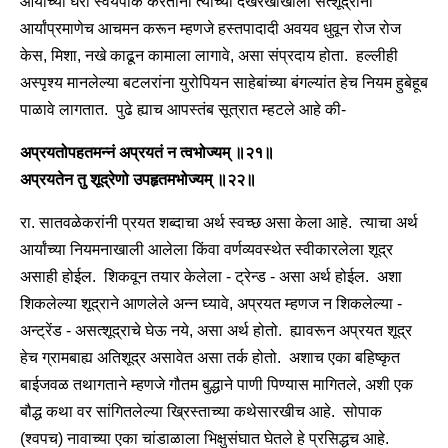
आर्यांच्या घरी स्वयंपाक करताना त्यांच्या देखरेखीखाली सत्शूद्रांनी
आर्यांप्रमाणेच आचमन करून म्हणजे हस्तपादादी अवयव धुवून रोज रोज
केस, मिशा, नखे काढून कामाला लागावे, असा संप्रदाय होता. हल्लीही
अस्पृश्य मानलेल्या बटलरांना युरोपियन साहेबांच्या बंगल्यांत हेच नियम हुबेहूब
पाळावे लागतात. पुढे ह्याच आपस्तंब सूत्रात म्हटले आहे की-
अप्रयतोपहतमन्नं अप्रयतं न त्वभोज्यम् ॥२१॥
अप्रयतेन तु शूद्रेणो उपहृतमभोज्यम् ॥२२॥
रा. सातवळेकरांनी प्रयत शब्दाचा अर्थ स्वच्छ असा केला आहे. त्याचा अर्थ
आर्यांच्या नियमनाखाली आलेला किंवा वर्णव्यवस्थेत स्वीकारलेला शूद्र
असाही होईल. शिकवून तयार केलेला - ट्रेन्ड - असा अर्थ होईल. अशा
शिकलेल्या शूद्राने आणलेले अन्न घ्यावे, अप्रयत म्हणज न शिकलेल्या -
अन्ट्रेंड - असत्शूद्राचे घेऊ नये, असा अर्थ होतो. ह्यावरून अप्रयत शूद्र
हेच ग्रामबाह्य अतिशूद्र असावेत असा तर्क होतो. अशाच एका बहिष्कृत
बाईजवळ तथागताने म्हणजे गौतम बुद्धाने पाणी पिण्यास मागितले, अशी एक
बौद्ध कथा वर सांगितलेल्या ख्रिस्ताच्या कथेसारखीच आहे. सोपाक
(श्वपच) नावाच्या एका चांडाळाला भिक्षुसंघात घेतले हे प्रसिद्धच आहे.