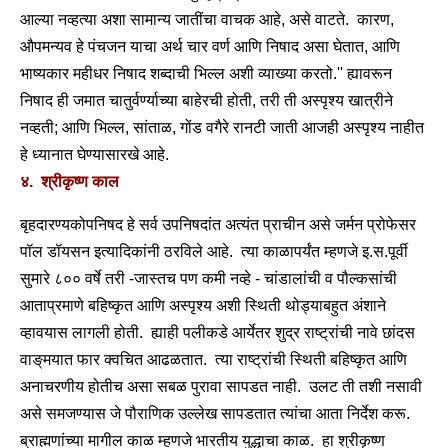
आल्या नव्हत्या अशा सामान्य जातींचा वाचक आहे, असे वाटते. कारण,
औपमन्यव हे पंचजन याचा अर्थ चार वर्ण आणि निषाद असा घेतात, आणि
भाष्यकार महीधर निषाद शब्दाची भिल्ल अशी व्याख्या करतो.'' ह्यावरून
निषाद ही जमात चातुर्वर्ण्याच्या बाहेरची होती, तरी ती अस्पृश्य खात्रीने
नव्हती; आणि भिल्ल, सांताळ, गोंड वगैरे रानटी जाती आजही अस्पृश्य नाहीत
हे ध्यानात घेण्यासारखे आहे.
४. श्रीकृष्ण काल
बृहदारण्यकोपनिषद हे सर्व उपनिषदांत अत्यंत प्राचीन असे जर्मन प्रोफेसर
पॉल डॉयसन इत्यादिकांनी ठरविले आहे. त्या काळापर्यंत म्हणजे इ.स.पूर्वी
सुमारे ८०० वर्षे तरी -जास्तच पण कमी नव्हे - चांडालांची व पौल्कसांची
आताप्रमाणे बहिष्कृत आणि अस्पृश्य अशी स्थिती थोड्याबहुत अंशाने
व्हावयास लागली होती. ह्याही पलीकडे आर्येतर शुद्र राष्ट्रांची नावे छांदस
वाङ्‌मयात फार क्वचित आढळतात. त्या राष्ट्रांची स्थिती बहिष्कृत आणि
अनाचरणीय होतीच असा सबळ पुरावा सापडत नाही. उलट ती तशी नसावी
असे समजण्यास जे पौराणिक उल्लेख सापडतात त्यांचा आता निर्देश करू.
ब्राह्मणांच्या मागील काळ म्हणजे भारतीय युद्धाचा काळ. हा श्रीकृष्ण