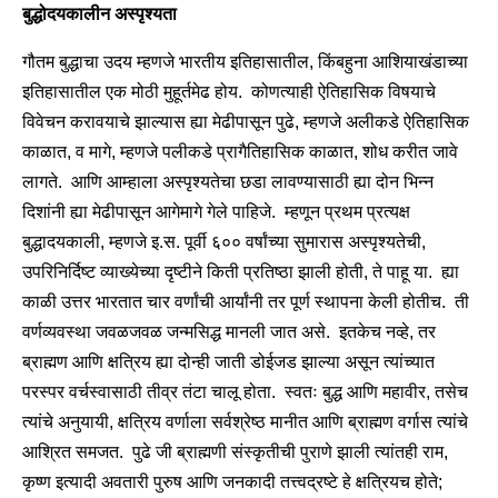
बुद्धोदयकालीन अस्पृश्यता
गौतम बुद्धाचा उदय म्हणजे भारतीय इतिहासातील, किंबहुना आशियाखंडाच्या
इतिहासातील एक मोठी मुहूर्तमेढ होय. कोणत्याही ऐतिहासिक विषयाचे
विवेचन करावयाचे झाल्यास ह्या मेढीपासून पुढे, म्हणजे अलीकडे ऐतिहासिक
काळात, व मागे, म्हणजे पलीकडे प्रागैतिहासिक काळात, शोध करीत जावे
लागते. आणि आम्हाला अस्पृश्यतेचा छडा लावण्यासाठी ह्या दोन भिन्न
दिशांनी ह्या मेढीपासून आगेमागे गेले पाहिजे. म्हणून प्रथम प्रत्यक्ष
बुद्धादयकाली, म्हणजे इ.स. पूर्वी ६०० वर्षांच्या सुमारास अस्पृश्यतेची,
उपरिनिर्दिष्ट व्याख्येच्या दृष्टीने किती प्रतिष्ठा झाली होती, ते पाहू या. ह्या
काळी उत्तर भारतात चार वर्णांची आर्यांनी तर पूर्ण स्थापना केली होतीच. ती
वर्णव्यवस्था जवळजवळ जन्मसिद्ध मानली जात असे. इतकेच नव्हे, तर
ब्राह्मण आणि क्षत्रिय ह्या दोन्ही जाती डोईजड झाल्या असून त्यांच्यात
परस्पर वर्चस्वासाठी तीव्र तंटा चालू होता. स्वतः बुद्ध आणि महावीर, तसेच
त्यांचे अनुयायी, क्षत्रिय वर्णाला सर्वश्रेष्ठ मानीत आणि ब्राह्मण वर्गास त्यांचे
आश्रित समजत. पुढे जी ब्राह्मणी संस्कृतीची पुराणे झाली त्यांतही राम,
कृष्ण इत्यादी अवतारी पुरुष आणि जनकादी तत्त्वद्रष्टे हे क्षत्रियच होते;