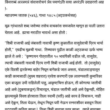
किंवत्तब्बं अञ्ञमञं संवासरोचनं ञेव पमाणंऽति वत्वा अपरंऽपि उदाहरत्तो आह
!-
महाउगम्म जातक (५४६), गाथा १४८५ (अट्ठकथेसह)
मूळ ग्रंथातले शब्द जसेच्या तसेच वाचकांस समजावेत म्हणून हा पाली उतारा
घेतला आहे. ह्याचा मराठीत भावार्थ असा होतो :
''शिबी राजाची आई जंबावती नावाची कृष्ण कुळातील वासुदेवाची प्रिय भार्या
होती,'' एवढीच मूळची गाथा. तिच्यावर पुढील काळी अट्ठकथा ऊर्फ भाष्य
झाले ते असे : ''कृष्णायन गोत्रातील १० भावांपैकी वडील जो, वासुदेव,
त्याची जंबावती नावाची प्रिय राणी शिबी राजाची आई होती. तो (वासुदेव)
एके दिवशी द्वारकेच्या बाहेर निघून बागेकडे जात असता, चंडालवाड्यातून
काही कामासाठी (मुख्य शहरात) प्रवेश करणारी एक लावण्यवती कुमारिका
एका बाजूला उभी राहिलेली पाहू, आकृष्टचित्त होऊन, ती कोणत्या जातीची
आहे असे (दुसर्‍याकडून) विचारवून, चंडाल जातीची आहे असे ऐकूनही, मोहित
झाल्यामुळे विवश होत्साता तिला स्वामी (पती) आहे काय हे विचारून, नाही
असे ऐकून, तिला घेऊन, तेथून निघून घरी नेऊन रत्‍नराशीवर बसवून तिला
पट्टराणी करिता झाला ! तिला शिबी नावाचा पुत्र झाला. त्याने बापाच्या