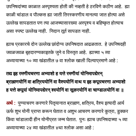
उपनिषदांच्या काळात अस्पृश्यता होती की नव्हती हे ठरविणे कठीण आहे. ह्या
काळी चांडाल व पौल्कस ह्या जाती तिरस्करणीय मानल्या जात होत्या असे
उल्लेख सापडतात पण त्या आजच्यासारख्या अस्पृश्य व बहिष्कृत होत्याच
असा स्पष्ट उल्लेख नाही. निदान तूर्त सापडत नाही.
ह्याच प्रकारचे दोन उल्लेख छांदोग्य उपनिषदात आढळतात. हे उपनिषदही
जवळजवळ बृहदारण्यकाइतके जुने व विस्तृत आहे. ह्याच्या ५ व्या
अध्यायाच्या १० व्या खंडातील ७ वा श्लोक खाली दिल्याप्रमाणे आहे :
तद्य इह रमणीयचरणा अभ्याशो ह यत्ते रमणीयां योनिमापद्येरन्
ब्राह्मणयोनिं वा क्षत्रिययोनिं वा वैश्ययोनिं वाथ य इह कपूयचरणा अभ्याशो
ह यत्ते कपूयां योनिमापद्येरन् श्वयोनिं वा सूकरयोनिं वा चाण्डालयोनिं वा ॥
अर्थ :
पुण्याचरण करणारे पितृयानात ब्राह्मण, क्षत्रिय, वैश्य इत्यादी आर्य
ऊर्फ शुभ योनी प्राप्‍त करून घेतात व अशुभ आचरण करणारे कुत्रा, डुक्कर
किंवा चांडालादी हीन योनीप्रत जन्म घेतात. पुनः ह्याच उपनिषदाच्या ५ व्या
अध्यायाच्या २४ व्या खंडातील ४था श्लोक असा आहे :