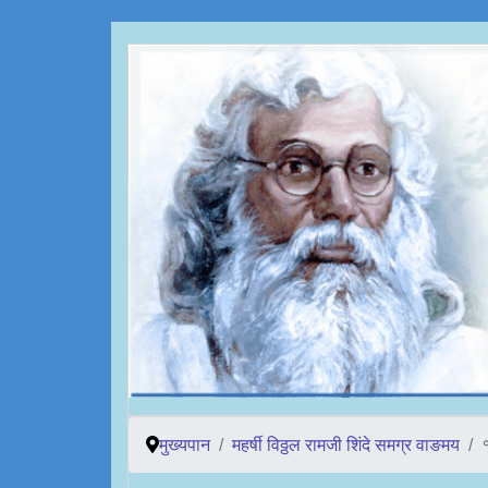
मुख्यपान
महर्षी विठ्ठल रामजी शिंदे समग्र वाङमय