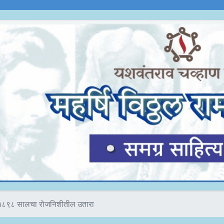
१८९८ सालचा रोजनिशीतील उतारा