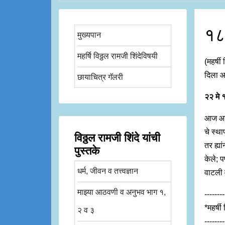
१८
मुख्यपान
महर्षि विठ्ठल रामजी शिंदेविषयी
(महर्षी
दिला आह
छायाचित्र गॅलरी
२२ मे
आज आमच
चे स्था
विठ्ठल रामजी शिंदे यांची
तर ह्य
पुस्तके
केले; 
धर्म, जीवन व तत्त्वज्ञान
वाटली
माझ्या आठवणी व अनुभव भाग १,
--------
*महर्षी
२ व ३
--------