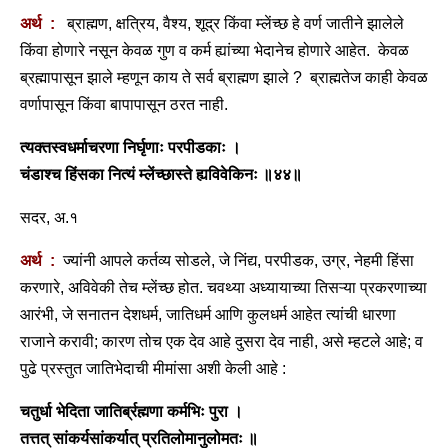
अर्थ :
ब्राह्मण, क्षत्रिय, वैश्य, शूद्र किंवा म्लेंच्छ हे वर्ण जातीने झालेले
किंवा होणारे नसून केवळ गुण व कर्म ह्यांच्या भेदानेच होणारे आहेत. केवळ
ब्रह्मापासून झाले म्हणून काय ते सर्व ब्राह्मण झाले ? ब्राह्मतेज काही केवळ
वर्णापासून किंवा बापापासून ठरत नाही.
त्यक्तस्वधर्माचरणा निर्घृणाः परपीडकाः ।
चंडाश्च हिंसका नित्यं म्लेंच्छास्ते ह्यविवेकिनः ॥४४॥
सदर, अ.१
अर्थ :
ज्यांनी आपले कर्तव्य सोडले, जे निंद्य, परपीडक, उग्र, नेहमी हिंसा
करणारे, अविवेकी तेच म्लेंच्छ होत. चवथ्या अध्यायाच्या तिसऱ्या प्रकरणाच्या
आरंभी, जे सनातन देशधर्म, जातिधर्म आणि कुलधर्म आहेत त्यांची धारणा
राजाने करावी; कारण तोच एक देव आहे दुसरा देव नाही, असे म्हटले आहे; व
पुढे प्रस्तुत जातिभेदाची मीमांसा अशी केली आहे :
चतुर्धा भेदिता जातिर्ब्रह्मणा कर्मभिः पुरा ।
तत्तत् सांकर्यसांकर्यात् प्रतिलोमानुलोमतः ॥