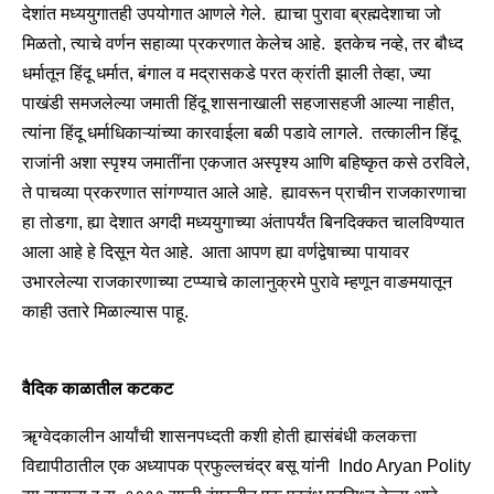
देशांत मध्ययुगातही उपयोगात आणले गेले. ह्याचा पुरावा ब्रह्मदेशाचा जो
मिळतो, त्याचे वर्णन सहाव्या प्रकरणात केलेच आहे. इतकेच नव्हे, तर बौध्द
धर्मातून हिंदू धर्मात, बंगाल व मद्रासकडे परत क्रांती झाली तेव्हा, ज्या
पाखंडी समजलेल्या जमाती हिंदू शासनाखाली सहजासहजी आल्या नाहीत,
त्यांना हिंदू धर्माधिकाऱ्यांच्या कारवाईला बळी पडावे लागले. तत्कालीन हिंदू
राजांनी अशा स्पृश्य जमातींना एकजात अस्पृश्य आणि बहिष्कृत कसे ठरविले,
ते पाचव्या प्रकरणात सांगण्यात आले आहे. ह्यावरून प्राचीन राजकारणाचा
हा तोडगा, ह्या देशात अगदी मध्ययुगाच्या अंतापर्यंत बिनदिक्कत चालविण्यात
आला आहे हे दिसून येत आहे. आता आपण ह्या वर्णद्वेषाच्या पायावर
उभारलेल्या राजकारणाच्या टप्प्याचे कालानुक्रमे पुरावे म्हणून वाङमयातून
काही उतारे मिळाल्यास पाहू.
वैदिक काळातील कटकट
ॠग्वेदकालीन आर्यांची शासनपध्दती कशी होती ह्यासंबंधी कलकत्ता
विद्यापीठातील एक अध्यापक प्रफुल्लचंद्र बसू यांनी Indo Aryan Polity