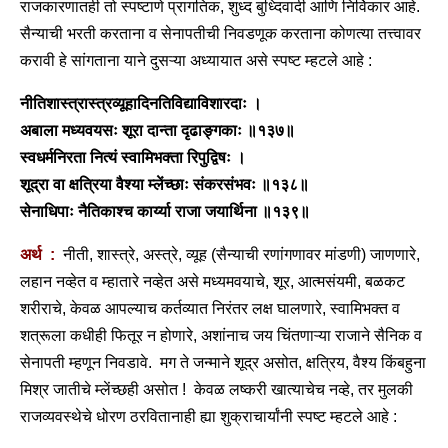
राजकारणातही तो स्पष्टाणे प्रागतिक, शुध्द बुध्दिवादी आणि निर्विकार आहे.
सैन्याची भरती करताना व सेनापतीची निवडणूक करताना कोणत्या तत्त्वावर
करावी हे सांगताना याने दुसऱ्या अध्यायात असे स्पष्ट म्हटले आहे :
नीतिशास्त्रास्त्रव्यूहादिनतिविद्याविशारदाः ।
अबाला मध्यवयसः शूरा दान्ता दृढाङ्गकाः ॥१३७॥
स्वधर्मनिरता नित्यं स्वामिभक्ता रिपुद्विषः ।
शूद्रा वा क्षत्रिया वैश्या म्लेंच्छाः संकरसंभवः ॥१३८॥
सेनाधिपाः नैतिकाश्च कार्य्या राजा जयार्थिना ॥१३९॥
अर्थ :
नीती, शास्त्रे, अस्त्रे, व्यूह (सैन्याची रणांगणावर मांडणी) जाणणारे,
लहान नव्हेत व म्हातारे नव्हेत असे मध्यमवयाचे, शूर, आत्मसंयमी, बळकट
शरीराचे, केवळ आपल्याच कर्तव्यात निरंतर लक्ष घालणारे, स्वामिभक्त व
शत्रूला कधीही फितूर न होणारे, अशांनाच जय चिंतणाऱ्या राजाने सैनिक व
सेनापती म्हणून निवडावे. मग ते जन्माने शूद्र असोत, क्षत्रिय, वैश्य किंबहुना
मिश्र जातीचे म्लेंच्छही असोत ! केवळ लष्करी खात्याचेच नव्हे, तर मुलकी
राजव्यवस्थेचे धोरण ठरवितानाही ह्या शुक्राचार्यांनी स्पष्ट म्हटले आहे :