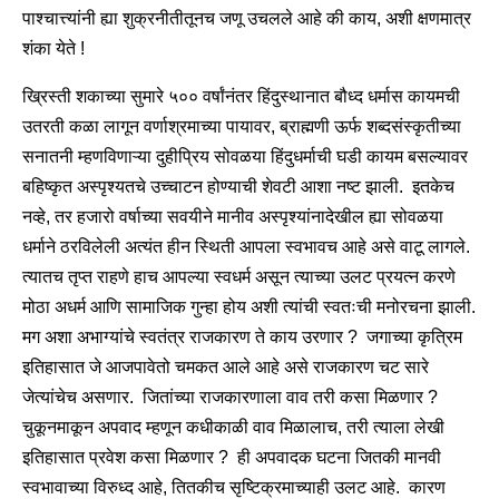
पाश्चात्त्यांनी ह्या शुक्रनीतीतूनच जणू उचलले आहे की काय, अशी क्षणमात्र
शंका येते !
ख्रिस्ती शकाच्या सुमारे ५०० वर्षांनंतर हिंदुस्थानात बौध्द धर्मास कायमची
उतरती कळा लागून वर्णाश्रमाच्या पायावर, ब्राह्मणी ऊर्फ शब्दसंस्कृतीच्या
सनातनी म्हणविणाऱ्या दुहीप्रिय सोवळया हिंदुधर्माची घडी कायम बसल्यावर
बहिष्कृत अस्पृश्यतचे उच्चाटन होण्याची शेवटी आशा नष्ट झाली. इतकेच
नव्हे, तर हजारो वर्षाच्या सवयीने मानीव अस्पृश्यांनादेखील ह्या सोवळया
धर्माने ठरविलेली अत्यंत हीन स्थिती आपला स्वभावच आहे असे वाटू लागले.
त्यातच तृप्त राहणे हाच आपल्या स्वधर्म असून त्याच्या उलट प्रयत्न करणे
मोठा अधर्म आणि सामाजिक गुन्हा होय अशी त्यांची स्वतःची मनोरचना झाली.
मग अशा अभाग्यांचे स्वतंत्र राजकारण ते काय उरणार ? जगाच्या कृत्रिम
इतिहासात जे आजपावेतो चमकत आले आहे असे राजकारण चट सारे
जेत्यांचेच असणार. जितांच्या राजकारणाला वाव तरी कसा मिळणार ?
चुकूनमाकून अपवाद म्हणून कधीकाळी वाव मिळालाच, तरी त्याला लेखी
इतिहासात प्रवेश कसा मिळणार ? ही अपवादक घटना जितकी मानवी
स्वभावाच्या विरुध्द आहे, तितकीच सृष्टिक्रमाच्याही उलट आहे. कारण