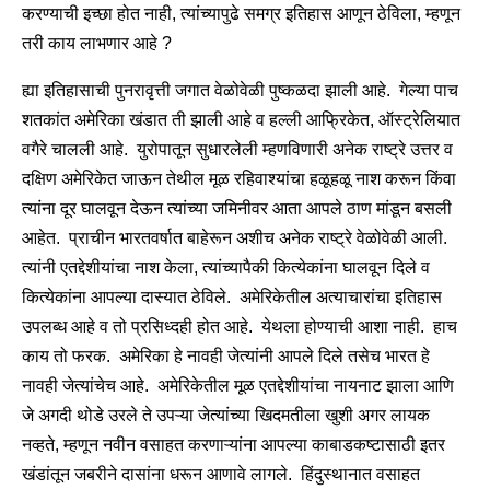
करण्याची इच्छा होत नाही, त्यांच्यापुढे समग्र इतिहास आणून ठेविला, म्हणून
तरी काय लाभणार आहे ?
ह्या इतिहासाची पुनरावृत्ती जगात वेळोवेळी पुष्कळदा झाली आहे. गेल्या पाच
शतकांत अमेरिका खंडात ती झाली आहे व हल्ली आफ्रिकेत, ऑस्ट्रेलियात
वगैरे चालली आहे. युरोपातून सुधारलेली म्हणविणारी अनेक राष्ट्रे उत्तर व
दक्षिण अमेरिकेत जाऊन तेथील मूळ रहिवाश्यांचा हळूहळू नाश करून किंवा
त्यांना दूर घालवून देऊन त्यांच्या जमिनीवर आता आपले ठाण मांडून बसली
आहेत. प्राचीन भारतवर्षात बाहेरून अशीच अनेक राष्ट्रे वेळोवेळी आली.
त्यांनी एतद्देशीयांचा नाश केला, त्यांच्यापैकी कित्येकांना घालवून दिले व
कित्येकांना आपल्या दास्यात ठेविले. अमेरिकेतील अत्याचारांचा इतिहास
उपलब्ध आहे व तो प्रसिध्दही होत आहे. येथला होण्याची आशा नाही. हाच
काय तो फरक. अमेरिका हे नावही जेत्यांनी आपले दिले तसेच भारत हे
नावही जेत्यांचेच आहे. अमेरिकेतील मूळ एतद्देशीयांचा नायनाट झाला आणि
जे अगदी थोडे उरले ते उपऱ्या जेत्यांच्या खिदमतीला खुशी अगर लायक
नव्हते, म्हणून नवीन वसाहत करणाऱ्यांना आपल्या काबाडकष्टासाठी इतर
खंडांतून जबरीने दासांना धरून आणावे लागले. हिंदुस्थानात वसाहत