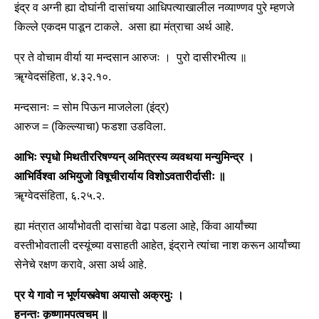
इंद्र व अग्नी ह्या दोघांनी दासांचया आधिपत्याखालील नव्याण्णव पुरे म्हणजे
किल्ले एकदम पाडून टाकले. असा ह्या मंत्राचा अर्थ आहे.
प्र ते वोचाम वीर्या या मन्दसान आरुजः । पुरो दासीरभीत्य ॥
ॠग्वेदसंहिता, ४.३२.१०.
मन्दसानः = सोम पिऊन माजलेला (इंद्र)
आरुज = (किल्ल्याचा) फडशा उडविला.
आभिः
स्पृधो मिथतीररिषण्यन् अमित्रस्य व्यवथया मन्युमिन्द्र ।
आभिर्विश्वा अभियुजो विषूचीरार्याय विशोऽवतारीर्दासीः ॥
ॠग्वेदसंहिता, ६.२५.२.
ह्या मंत्रात आर्यांभोवती दासांचा वेढा पडला आहे, किंवा आर्यांच्या
वस्तीभोवताली दस्यूंच्या वसाहती आहेत, इंद्राने त्यांचा नाश करून आर्यांच्या
सेनेचे रक्षण करावे, असा अर्थ आहे.
प्र ये गावो न भूर्णयस्त्वेषा अयासो अक्रमुः ।
हनन्तः कृष्णामपत्वचम् ॥