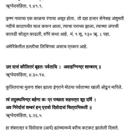
ॠग्वेदसंहिता, ९.४१.१.
कृष्ण नावाचा एक काळया रंगाचा असूर होता. तो दहा हजार सेनेसह अंशुमती
नदीचे काठापर्यंत चाल करून आला, त्याचा पराभव झाला, त्याच्या अंगाची
कातडी सोलून काढली, वगैरे कथा आहे. मं. १ सू. १३० ॠ. ८ पहा.
अमेरिकेतील हल्लीचा लिंचिंगचा असाच प्रकार आहे.
उत दासं कौलितरं बृहतः पर्वताधि । अवाहन्निन्द्र शाम्बरम् ॥
ॠग्वेदसंहिता, ४.३०.१४.
कुलितराचा मुलगा शंबर ह्याला इंग्राने मोठया पर्वताच्या खाली ओढून मारिले.
त्वं तदुक्थमिन्द्र बर्हणा कः प्र यच्छता सहस्त्रा शूर दर्षि ।
अव गिरेर्दासं शम्बरं हन् प्रावो दिवोदासं चित्राभिरूती ॥
ॠग्वेदसंहिता, ६.२६.५
हा शंबरासुर व दिवोदास (आर्य) ह्यांच्यामध्ये बरीच कटकट झालेली दिसते.