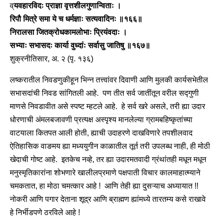
व्
यवहारविदः प्राज्ञा वृत्तशीलगुणान्विताः ।
रिपौ मित्रे समा ये च धर्मज्ञाः सत्यवादिनः ॥१६६॥
निरालसा जितक्रोधकामलोभाः प्रियंवदाः ।
सभ्याः सभासदः कार्या वुध्दांः सर्वासु जातिषु ॥१६७॥
शुक्रनीतिसार, अ. २ (पृ. १३६)
लष्करातील निवडणुकीहून भिन्न तत्त्वांवर दिवाणी आणि मुलकी कार्यसभेतील
सभासदांची निवड सांगितली आहे. पण तीत सर्व जातींतून वरील सद्गुणी
माणसे निवडावीत असे स्पष्ट म्हटले आहे. हे सर्व खरे असले, तरी ह्या उदार
धोरणाची अंमलबजावणी प्रत्यक्ष अस्पृश्य मानलेल्या ग्रामबहिष्कृतांच्या
वाटयाला कितपत आली होती, ह्याची उदाहरणे दाखविणारे तपशीलवाद
ऐतिहासिक वाङमय ह्या मध्ययुगीन काळातील तूर्त तरी उपलब्ध नाही, ही मोठी
खेदाची गोष्ट आहे. इतकेच नव्हे, तर ह्या उदारमतवादी ग्रंथांतही मधून मधून
मनुस्मृतिकारांना शोभणारे खालीलप्रमाणे पक्षपाती विचार कालमाहात्म्याने
चमकतात, हा मोठा चमत्कार आहे ! आणि तेही ह्या दुसऱ्याच अध्यायात !!
नोकरी आणि पगार देताना शूद्र आणि ब्राह्मण ह्यांमध्ये तारतम्य कसे राखावे
हे निर्भीडपणे ठरविले आहे !