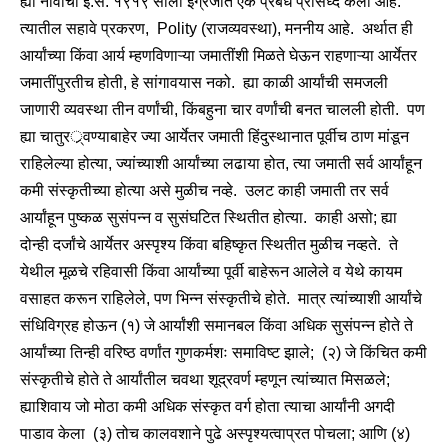
ह्या नावाचा इ.स. १९१९ साली इंग्रजीत एक प्रबंध प्रसिध्द केला आहे.
त्यातील सहावे प्रकरण, Polity (राजव्यवस्था), मननीय आहे. अर्थात ही
आर्यांच्या किंवा आर्य म्हणविणाऱ्या जमातींशी मिळते घेऊन राहणाऱ्या आर्येतर
जमातींपुरतीच होती, हे सांगावयास नको. ह्या काळी आर्यांची समजली
जाणारी व्यवस्था तीन वर्णांची, किंबहुना चार वर्णांची बनत चालली होती. पण
ह्या चातुरर््वण्याबाहेर ज्या आर्येतर जमाती हिंदुस्थानात पूर्वीच ठाण मांडून
राहिलेल्या होत्या, ज्यांच्याशी आर्यांच्या लढाया होत, त्या जमाती सर्व आर्यांहून
कमी संस्कृतीच्या होत्या असे मुळीच नव्हे. उलट काही जमाती तर सर्व
आर्यांहून पुष्कळ सुसंपन्न व सुसंघटित स्थितीत होत्या. काही असो; ह्या
दोन्ही दर्जांचे आर्येतर अस्पृश्य किंवा बहिष्कृत स्थितीत मुळीच नव्हते. ते
येथील मूळचे रहिवासी किंवा आर्यांच्या पूर्वी बाहेरून आलेले व येथे कायम
वसाहत करून राहिलेले, पण भिन्न संस्कृतीचे होते. मात्र त्यांच्याशी आर्यांचे
संधिविग्रह होऊन (१) जे आर्यांशी समानबल किंवा अधिक सुसंपन्न होते ते
आर्यांच्या तिन्ही वरिष्ठ वर्णांत गुणकर्मशः समाविष्ट झाले; (२) जे किंचित कमी
संस्कृतीचे होते ते आर्यांतील चवथा शूद्रवर्ण म्हणून त्यांच्यात मिसळले;
ह्याशिवाय जो मोठा कमी अधिक संस्कृत वर्ग होता त्याचा आर्यांनी अगदी
पाडाव केला (३) तोच कालवशाने पुढे अस्पृश्यत्वाप्रत पोचला; आणि (४)