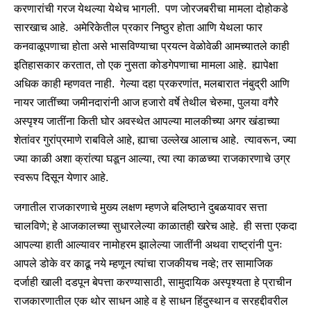
करणारांची गरज येथल्या येथेच भागली. पण जोरजबरीचा मामला दोहोकडे
सारखाच आहे. अमेरिकेतील प्रकार निष्ठुर होता आणि येथला फार
कनवाळूपणाचा होता असे भासविण्याचा प्रयत्न वेळोवेळी आमच्यातले काही
इतिहासकार करतात, तो एक नुसता कोडगेपणाचा मामला आहे. ह्यापेक्षा
अधिक काही म्हणवत नाही. गेल्या दहा प्रकरणांत, मलबारात नंबुद्री आणि
नायर जातींच्या जमीनदारांनी आज हजारो वर्षे तेथील चेरुमा, पुलया वगैरे
अस्पृश्य जातींना किती घोर अवस्थेत आपल्या मालकीच्या अगर खंडाच्या
शेतांवर गुरांप्रमाणे राबविले आहे, ह्याचा उल्लेख आलाच आहे. त्यावरून, ज्या
ज्या काळी अशा क्रांत्या घडून आल्या, त्या त्या काळच्या राजकारणाचे उग्र
स्वरूप दिसून येणार आहे.
जगातील राजकारणाचे मुख्य लक्षण म्हणजे बलिष्ठाने दुबळयावर सत्ता
चालविणे; हे आजकालच्या सुधारलेल्या काळातही खरेच आहे. ही सत्ता एकदा
आपल्या हाती आल्यावर नामोहरम झालेल्या जातींनी अथवा राष्ट्रांनी पुनः
आपले डोके वर काढू नये म्हणून त्यांचा राजकीयच नव्हे; तर सामाजिक
दर्जाही खाली दडपून बेपत्ता करण्यासाठी, सामुदायिक अस्पृश्यता हे प्राचीन
राजकारणातील एक थोर साधन आहे व हे साधन हिंदुस्थान व सरहद्दीवरील