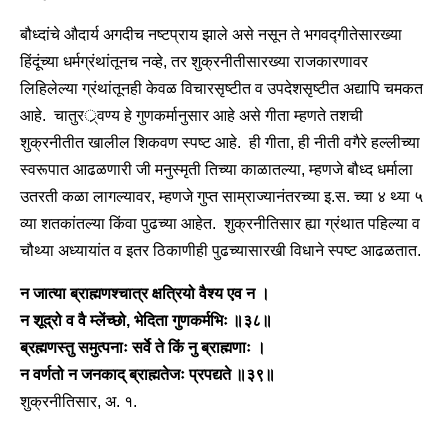
बौध्दांचे औदार्य अगदीच नष्टप्राय झाले असे नसून ते भगवद्गीतेसारख्या
हिंदूंच्या धर्मग्रंथांतूनच नव्हे, तर शुक्रनीतीसारख्या राजकारणावर
लिहिलेल्या ग्रंथांतूनही केवळ विचारसृष्टीत व उपदेशसृष्टीत अद्यापि चमकत
आहे. चातुरर््वण्य हे गुणकर्मानुसार आहे असे गीता म्हणते तशची
शुक्रनीतीत खालील शिकवण स्पष्ट आहे. ही गीता, ही नीती वगैरे हल्लीच्या
स्वरूपात आढळणारी जी मनुस्मृती तिच्या काळातल्या, म्हणजे बौध्द धर्माला
उतरती कळा लागल्यावर, म्हणजे गुप्त साम्राज्यानंतरच्या इ.स. च्या ४ थ्या ५
व्या शतकांतल्या किंवा पुढच्या आहेत. शुक्रनीतिसार ह्या ग्रंथात पहिल्या व
चौथ्या अध्यायांत व इतर ठिकाणीही पुढच्यासारखी विधाने स्पष्ट आढळतात.
न जात्या ब्राह्मणश्चात्र क्षत्रियो वैश्य एव न ।
न शूद्रो व वै म्लेंच्छो, भेदिता गुणकर्मभिः ॥३८॥
ब्रह्मणस्तु समुत्पनाः सर्वे ते किं नु ब्राह्मणाः ।
न वर्णतो न जनकाद् ब्राह्मतेजः प्रपद्यते ॥३९॥
शुक्रनीतिसार, अ. १.