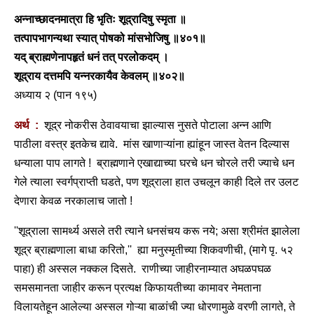
अन्नाच्छादनमात्रा हि भृतिः शूद्रादिषु स्मृता ॥
तत्पापभागन्यथा स्यात् पोषको मांसभोजिषु ॥४०१॥
यद् ब्राह्मणेनापहृतं धनं तत् परलोकदम् ।
शूद्राय दत्तमपि यन्नरकायैव केवलम् ॥४०२॥
अध्याय २ (पान १९५)
अर्थ :
शूद्र नोकरीस ठेवावयाचा झाल्यास नुसते पोटाला अन्न आणि
पाठीला वस्त्र इतकेच द्यावे. मांस खाणाऱ्यांना ह्यांहून जास्त वेतन दिल्यास
धन्याला पाप लागते ! ब्राह्मणाने एखाद्याच्या घरचे धन चोरले तरी ज्याचे धन
गेले त्याला स्वर्गप्राप्ती घडते, पण शूद्राला हात उचलून काही दिले तर उलट
देणारा केवळ नरकालाच जातो !
''शूद्राला सामर्थ्य असले तरी त्याने धनसंचय करू नये; असा श्रीमंत झालेला
शूद्र ब्राह्मणाला बाधा करितो,'' ह्या मनुस्मृतीच्या शिकवणीची, (मागे पृ. ५२
पाहा) ही अस्सल नक्कल दिसते. राणीच्या जाहीरनाम्यात अघळपघळ
समसमानता जाहीर करून प्रत्यक्ष किफायतीच्या कामावर नेमताना
विलायतेहून आलेल्या अस्सल गोऱ्या बाळांची ज्या धोरणामुळे वरणी लागते, ते