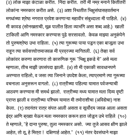
(२) लोक माझा कंटाळा करीत. निंदा करीत. तरी मी नम्र मनाने कितीतरी
लोकांना नमस्कार करीत असे. (३) अशा स्थितीत भिक्षुसंघासहवर्तमान
मगधांच्या श्रेष्ठ नगरात प्रवेश करणाऱ्या महावीर संबुध्दाला मी पाहिले. (४)
मी कावड (सोनखताची, मूळ पालीत हिला व्याभंगि असा शब्द आहे.) खाली
टाकिली आणि नमस्कार करण्यास पुढे सरसावलो. केवळ माझ्या अनुकंपेने
तो पुरुषश्रेष्ठ उभा राहिला. (५) त्या गुरूच्या पाया पडून एका बाजूला उभा
राहून त्या सर्वसत्त्वोत्तमाजवळ मी प्रव्रज्या मागितली. (६) तेव्हा सर्व
लोकांवर करुणा करणारा तो कारुणिक गुरू ''भिक्षू इकडे ये'' असे मला
म्हणाला, तीच माझी उपसंपदा झाली. (७) तो मी एकाकी सावधानपणे
अरण्यात राहिलो, व जसा त्या जिनाने उपदेश केला, त्याप्रमाणे त्या गुरूच्या
वचनाला अनुसरून वागलो. (८) रात्रीच्या पहिल्या यामात पर्वजन्याची
आठवण करण्यास मी समर्थ झालो. रात्रीच्या मध्य यामात मला दिव्य दृष्टी
प्राप्त झाली व रात्रीच्या पश्चिम यामात मी तमोराशीचा (अविद्येचा) नाश
केला. (९) तदनंतर रात्र संपत आली असता व सूर्योदय जवळ आला असता
इंद्र आणि ब्रह्मा येऊन मला नमस्कार करून हात जोडून उभे राहिले (१०)
ते म्हणाले, ''हे दान्त पुरुषा, तुला नमस्कार असो. ज्या तुजे आसव क्षीण झाले
आहेत, तो तू, हे मित्रा ! दक्षिणार्ह आहेत.'' (११) नंतर देवसंघाने माझा