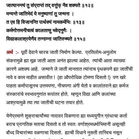
जात्यानन्त्यं तु संप्राप्तं तद् वत्तुंफ् नैव शक्यते ॥१२॥
मन्यन्ते जातिभेदं ये मनुष्याणां तु जन्मना ।
त एव हि विजानन्ति पार्थक्यं नामकर्मभिः ॥१३॥
कर्मणोत्तमनीचत्वं कालतत्सु भवेद्गुणैः ।
विद्याकलाश्रयेणैव तन्नाम्ना जातिरुच्यते ॥१५॥
अर्थ :-
पूर्वी देवाने चारच जाती निर्माण केल्या. प्रतिलोम-अनुलोम
संकरामुळे ह्या मूळ जाती आता अनंत झाल्या आहेत. त्यांची आता व्याख्या
कारणे अशक्य आहे. जन्माने जे जाती मानतात त्यांनाच पृथकपणे ह्या जातींची
नावे व काम माहीत असावीत ! (हा औपरोधिक टोमणा दिसतो !) पण खरे
पाहता कर्मापासूनच उत्तमपणा, नीचपणा अंगी येतो व कालांतराने ह्या कर्मज
संस्कारांचे स्वभावगुणांत रूपांतर होते. म्हणून विद्या आणि कलांच्या
आश्रयामुळे त्या त्या जातीची घटना तयार होते.
येणेप्रमाणे शुक्राचार्यांच्या नावावर विकणारा ह्या मध्ययुगीन ग्रंथाचा कर्ता
बराच प्रागतिक मताचा दिसतो व तो स्वतः वर्णाश्रमधर्माभिमानी असूनही
बौध्द विचारांच्या वळणाचा दिसतो. ह्याची विधाने नुसती तात्त्विच नसून