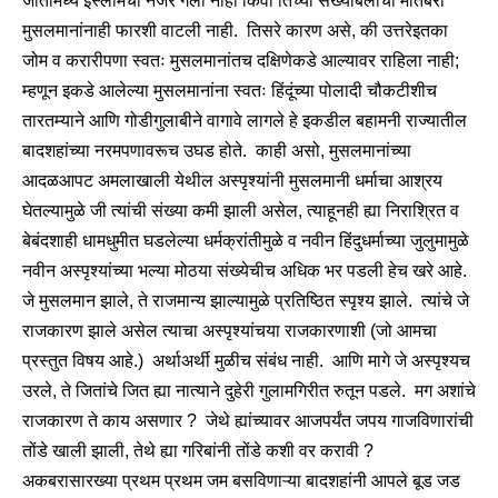
जातींमध्ये इस्लामची नजर गेली नाही किंवा तिच्या संख्याबलाची मातबरी
मुसलमानांनाही फारशी वाटली नाही. तिसरे कारण असे, की उत्तरेइतका
जोम व करारीपणा स्वतः मुसलमानांतच दक्षिणेकडे आल्यावर राहिला नाही;
म्हणून इकडे आलेल्या मुसलमानांना स्वतः हिंदूंच्या पोलादी चौकटीशीच
तारतम्याने आणि गोडीगुलाबीने वागावे लागले हे इकडील बहामनी राज्यातील
बादशहांच्या नरमपणावरूच उघड होते. काही असो, मुसलमानांच्या
आदळआपट अमलाखाली येथील अस्पृश्यांनी मुसलमानी धर्माचा आश्रय
घेतल्यामुळे जी त्यांची संख्या कमी झाली असेल, त्याहूनही ह्या निराश्रित व
बेबंदशाही धामधुमीत घडलेल्या धर्मक्रांतीमुळे व नवीन हिंदुधर्माच्या जुलुमामुळे
नवीन अस्पृश्यांच्या भल्या मोठया संख्येचीच अधिक भर पडली हेच खरे आहे.
जे मुसलमान झाले, ते राजमान्य झाल्यामुळे प्रतिष्ठित स्पृश्य झाले. त्यांचे जे
राजकारण झाले असेल त्याचा अस्पृश्यांचया राजकारणाशी (जो आमचा
प्रस्तुत विषय आहे.) अर्थाअर्थी मुळीच संबंध नाही. आणि मागे जे अस्पृश्यच
उरले, ते जितांचे जित ह्या नात्याने दुहेरी गुलामगिरीत रुतून पडले. मग अशांचे
राजकारण ते काय असणार ? जेथे ह्यांच्यावर आजपर्यंत जपय गाजविणारांची
तोंडे खाली झाली, तेथे ह्या गरिबांनी तोंडे कशी वर करावी ?
अकबरासारख्या प्रथम प्रथम जम बसविणाऱ्या बादशहांनी आपले बूड जड