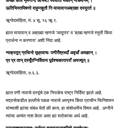
अच्छा कविं नृमणोगा अभिष्टौ स्वर्षाता मघवन् नाधमानम् ।
ऊतिभिस्तमिषणो दयुम्नहूतौ नि मायावानअब्रह्मा दस्युरर्त ॥
ॠग्वेदसंहिता, मं. ४ सू. १६ ॠ.९.
ह्यात मायावान् व अब्रह्मा म्हणजे 'जादूगार' व 'ब्रह्म म्हणजे स्तुती किंवा
प्रार्थना न करणारा' अशी निंदा आहे.
न्यक्रतून् ग्रथिनो मूध्रवाचः पणीरँश्रध्दाँ अवृधाँ अयज्ञान् ।
प्र प्र तान् दस्यूँरग्निर्विवाय पूर्वश्चकारापराँ अयज्यून् ॥
ॠग्वेदसंहिता, ७.६.३.
ह्यात पणी नावाचे दस्यूंचे एक निराळेच राष्ट्र निर्दिष्ट झाले आहे.
मद्रासेकडील हल्लीचे पळळ नावाचे अस्पृश्य किंवा प्राचीन फिनिशयन
यांच्याशी ह्यांचा संबंध येतो की काय, हा संशोधनीय विषय आहे. अग्नीने
त्यांचा अत्यंत नाश केला असा ह्या श्लोकाचा अर्थ आहे.