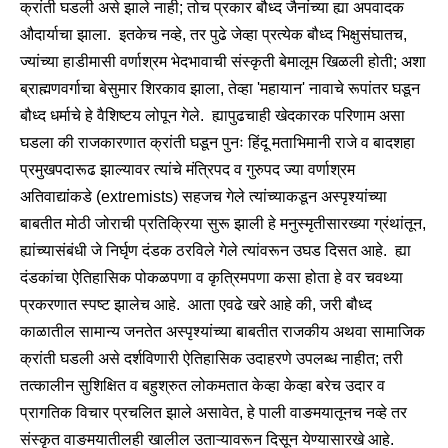
क्रांती घडली असे झाले नाही; तोच प्रकार बौध्द जैनांच्या ह्या अपवादक
औदार्याचा झाला. इतकेच नव्हे, तर पुढे जेव्हा प्रत्येक बौध्द भिक्षुसंघातच,
ज्यांच्या हाडीमासी वर्णाश्रम भेदभावाची संस्कृती बेमालूम खिळली होती; अशा
ब्राह्मणवर्गाचा बेसुमार शिरकाव झाला, तेव्हा 'महायान' नावाचे रूपांतर घडून
बौध्द धर्माचे हे वैशिष्टय लोपून गेले. ह्यापुढचाही खेदकारक परिणाम असा
घडला की राजकारणात क्रांती घडून पुनः हिंदू मताभिमानी राजे व बादशहा
प्रमुखपदारूढ झाल्यावर त्यांचे मंत्रिपद व गुरुपद ज्या वर्णाश्रम
अतिवाद्यांकडे (extremists) सहजच गेले त्यांच्याकडून अस्पृश्यांच्या
बाबतीत मोठी जोराची प्रतिक्रिया सुरू झाली हे मनुस्मृतीसारख्या ग्रंथांतून,
ह्यांच्यासंबंधी जे निर्घृण दंडक ठरविले गेले त्यांवरून उघड दिसत आहे. ह्या
दंडकांचा ऐतिहासिक पोकळपणा व कृत्रिमपणा कसा होता हे वर चवथ्या
प्रकरणात स्पष्ट झालेच आहे. आता एवढे खरे आहे की, जरी बौध्द
काळातील सामान्य जनतेत अस्पृश्यांच्या बाबतीत राजकीय अथवा सामाजिक
क्रांती घडली असे दर्शविणारी ऐतिहासिक उदाहरणे उपलब्ध नाहीत; तरी
तत्कालीन सुशिक्षित व बहुश्रुत लोकमतात केव्हा केव्हा बरेच उदार व
प्रागतिक विचार प्रचलित झाले असावेत, हे पाली वाङमयातूनच नव्हे तर
संस्कृत वाङमयातीलही खालील उताऱ्यावरून दिसून येण्यासारखे आहे.