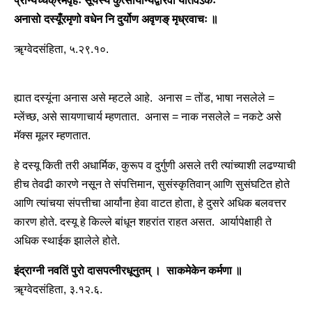
प्रान्यच्चक्रमवृहः सूर्यस्य कुत्सायान्यद्वरिवो यातवेऽकः
अनासो दस्यूँरमृणो वधेन नि दुर्योण अवृणङ् मृध्रवाचः ॥
ॠग्वेदसंहिता, ५.२९.१०.
ह्यात दस्यूंना अनास असे म्हटले आहे. अनास = तोंड, भाषा नसलेले =
म्लेंच्छ, असे सायणाचार्य म्हणतात. अनास = नाक नसलेले = नकटे असे
मॅक्स मूलर म्हणतात.
हे दस्यू किती तरी अधार्मिक, कुरूप व दुर्गुणी असले तरी त्यांच्याशी लढण्याची
हीच तेवढी कारणे नसून ते संपत्तिमान, सुसंस्कृतिवान् आणि सुसंघटित होते
आणि त्यांचया संपत्तीचा आर्यांना हेवा वाटत होता, हे दुसरे अधिक बलवत्तर
कारण होते. दस्यू हे किल्ले बांधून शहरांत राहत असत. आर्यापेक्षाही ते
अधिक स्थाईक झालेले होते.
इंद्राग्नी नवतिं पुरो दासपत्नीरधूनुतम् । साकमेकेन कर्मणा ॥
ॠग्वेदसंहिता, ३.१२.६.