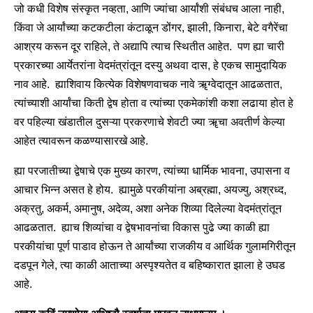
जो कधी विशेष संस्कृत नव्हता, आणि ज्यांचा आर्यांशी संबंधच आला नाही,
किंवा जे आर्यांच्या कटकटीला कंटाळून डोंगर, झाली, किनारा, बेटे वगैरेंचा
आश्रय करून दूर राहिले, ते अद्यापि त्याच स्थितीत आहेत. पण ह्या चारी
प्रकारच्या आर्येतरांना वेदमंत्रांतून दस्यु अथवा दास, हे एकच सामुदायिक
नाव आहे. ह्याशिवाय कित्येक विशेषणवाचक नावे ॠग्वेदातून आढळतात,
त्यांच्याशी आर्यांचा किती द्वेष होता व त्यांच्या एकमेकांशी कशा लढाया होत हे
वर पहिल्या खंडातील दुसऱ्या प्रकरणाचे शेवटी ज्या ॠचा अवतीर्ण केल्या
आहेत त्यावरून कळण्यासारखे आहे.
ह्या परजातीच्या द्वेषाचे एक मुख्य कारण, त्यांच्या धार्मिक भावना, उपासना व
आचार भिन्न असत हे होय. ह्यामुळे परकीयांना अब्रह्मा, अयज्यु, अश्रध्द,
अक्रतु, अकर्म, अमानुष, अदेव्य, अशा अनेक शिव्या दिलेल्या वेदमंत्रांतून
आढळतात. ह्याच शिव्यांचा व द्वेषभावनांचा विकास पुढे ज्या काळी ह्या
परकीयांचा पूर्ण पाडाव होऊन ते आर्यांच्या राजकीय व आर्थिक गुलामगिरीतून
दडपून गेले, त्या काळी आताच्या अस्पृश्यतेत व बहिष्कारात झाला हे उघड
आहे.