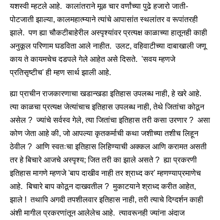
यशस्वी म्हटले आहे. कालांतराने मूळ चार वर्णांच्या पुढे हजारो जाती-
पोटजाती झाल्या, कालमहात्म्याने त्यांचे आपासांत स्थलांतर व रूपांतरही
झाले. पण ह्या चौकटीबाहेरील अस्पृश्यांवर प्रत्यक्ष काळाच्या हातूनही काही
अनुकूल परिणाम घडविता आले नाहीत. उलट, वहिवाटीच्या दाबाखाली जणू
काय ते कायमचेच दडपले गेले आहेत असे दिसते. 'सवय म्हणजे
प्रतिसृष्टीच' ही म्हण सार्थ झाली आहे.
ह्या प्राचीन राजकारणाचा खडान्खडा इतिहास उपलब्ध नाही, हे खरे आहे.
त्या काळचा प्रत्यक्ष जेत्यांचाच इतिहास उपलब्ध नाही, तेथे जितांचा कोठून
असेल ? ज्यांचे सर्वस्व गेले, त्या जितांचा इतिहास तरी कसा उरणार ? असा
कोण जेता आहे की, जो आपल्या कृतकर्माची कथा जशीच्या तशीच लिहून
ठेवील ? आणि स्वतःचा इतिहास लिहिण्याची अक्कल आणि करामत असती
तर हे बिचारे आजचे अस्पृश्य; जित तरी का झाले असते ? ह्या प्रकरणी
इतिहास मागणे म्हणजे 'बाप दाखीव नाही तर श्राध्द कर' म्हणण्याप्रमाणेच
आहे. बिचारे बाप कोठून दाखवतील ? मुकाटयाने श्राध्द करीत आहेत,
झाले ! तथापि अगदी तपशीलवार इतिहास नाही, तरी त्याचे दिग्दर्शन काही
अंशी मागील प्रकरणांतून आलेलेच आहे. त्यावरूनही ज्यांना अंदाज