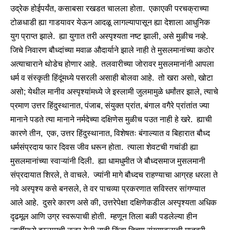
उद्रेक होईपर्यंत, कसाबसा रखडत चालला होता. एकाएकी परचक्राच्या
टोळधाडी ह्या गाडयावर येऊन आदळू लागल्यापासून ह्या देशाला आधुनिक
युग प्राप्त झाले. ह्या युगात तरी अस्पृश्यता नष्ट झाली, असे मुळीच नव्हे.
जिचे निवारण बौध्दांच्या मवाळ औदार्याने झाले नाही ते मुसलमानांच्या कठोर
अत्याचाराने थोडेच होणार आहे. तलवारीच्या जोरावर मुसलमानांनी आपला
धर्म व संस्कृती हिंदूंमध्ये पसरली असाही बोलवा आहे. तो खरा असो, खोटा
असो; येथील मानीव अस्पृश्यांमध्ये जे इस्लामी जुलमामुळे धर्मांतर झाले, त्याचे
प्रमाण उत्तर हिंदुस्थानात, पंजाब, संयुक्त प्रांत, बंगाल वगैरे प्रांतांत ज्या
मानाने पडते त्या मानाने नर्मदेच्या दक्षिणेस मुळीच पउत नाही हे खरे. ह्याची
कारणे तीन, एक, उत्तर हिंदुस्थानात, विशेषतः बंगाल्यात व बिहारात बौध्द
धर्मसंप्रदाय फार दिवस जीव धरून होता. त्याला शेवटची गचांडी ह्या
मुसलमानांच्या स्वाऱ्यांनी दिली. ह्या धामधुमीत जे बौध्दसमाज मुसलमानी
संप्रदायात शिरले, ते वाचले. ज्यांनी मागे बौध्दच राहण्याचा आग्रह धरला ते
नवे अस्पृश्य कसे बनसले, ते वर पाचव्या प्रकरणात सविस्तर सांगण्यात
आले आहे. दुसरे कारण असे की, उत्तरेपेक्षा दक्षिणेकडील अस्पृश्यता अधिक
दृढमूल आणि उग्र स्वरूपाची होती. म्हणून तिला बळी पडलेल्या हीन