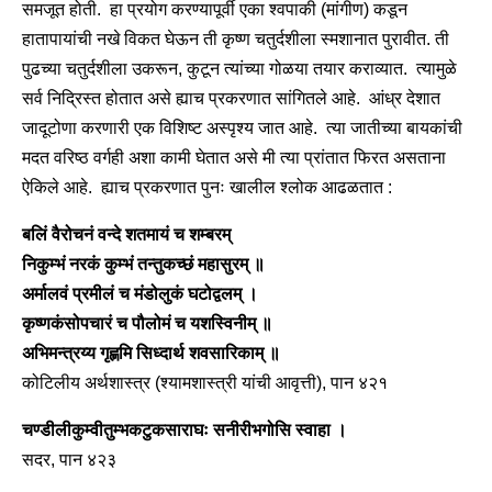
समजूत होती. हा प्रयोग करण्यापूर्वी एका श्वपाकी (मांगीण) कडून
हातापायांची नखे विकत घेऊन ती कृष्ण चतुर्दशीला स्मशानात पुरावीत. ती
पुढच्या चतुर्दशीला उकरून, कुटून त्यांच्या गोळया तयार कराव्यात. त्यामुळे
सर्व निद्रिस्त होतात असे ह्याच प्रकरणात सांगितले आहे. आंध्र देशात
जादूटोणा करणारी एक विशिष्ट अस्पृश्य जात आहे. त्या जातीच्या बायकांची
मदत वरिष्ठ वर्गही अशा कामी घेतात असे मी त्या प्रांतात फिरत असताना
ऐकिले आहे. ह्याच प्रकरणात पुनः खालील श्लोक आढळतात :
बलिं वैरोचनं वन्दे शतमायं च शम्बरम्
निकुम्भं नरकं कुम्भं तन्तुकच्छं महासुरम् ॥
अर्मालवं प्रमीलं च मंडोलुकं घटोद्वलम् ।
कृष्णकंसोपचारं च पौलोमं च यशस्विनीम् ॥
अभिमन्त्रय्य गृह्णमि सिध्दार्थ शवसारिकाम् ॥
कोटिलीय अर्थशास्त्र (श्यामशास्त्री यांची आवृत्ती), पान ४२१
चण्डीलीकुम्वीतुम्भकटुकसाराघः सनीरीभगोसि स्वाहा ।
सदर, पान ४२३