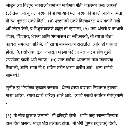
जोडून त्या विशुध्द सर्वसत्त्वोत्तमाच्या मागोमाग मीही चंक्रमण करू लागलो.
(३) तेव्हा त्या कुशल प्रश्न विचारणाऱ्याने मला प्रश्न विचारले आणि न भिता
मी त्या गुरूला उत्तरे दिली. (४) प्रश्नांची उत्तरे दिल्याबद्दल यथागताने माझे
अभिनंदन केले, व भिक्षुसंघाकडे वळून तो म्हणाला, (५) 'ज्या अंगाचे व मगधाचे
चीवर, पिंडपात, भैषज्य आणि शयनासन हा स्वीकारतो, तो त्याचा मोठा
फायदा समजला पाहिजे. जे ह्याचा मानमरातब राखतील, त्यांनाही फायदा
होतो. (६) सोपाक, तू आजपासून माझ्या भेटीला येत जा; व हीच तुझी
उपसंपदा झाली असे समज.' (७) सात वर्षांचा असताना मला उपसंपदा
मिळाली, आणि आता मी हे अंतिम शरीर धारण करीत आहे. धन्य धर्माचे
सामर्थ्य !
सुनीत हा भंग्यांच्या कुळात जन्मला. थेरगाथेच्या बाराव्या निपातात ह्याच्या
गाथा आहेत. त्यात ह्याचे चरित्र आले आहे. त्याचे मराठी रूपांतर येणेप्रमाणे
-
(१) मी नीच कुळात जन्मलो. मी दरिद्री होतो. आणि माझे खाण्यापिण्याचे
हाल होत असत. माझा धंदा हलकट होता. मी भंगी (पुप्फ छड्डक) होतो.