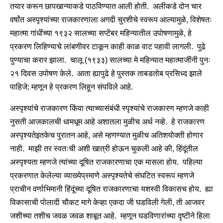
तयार करून छापखान्याकडे पाठविण्यात आली होती. अलीकडे दोन चार
वर्षांत अस्पृश्यांच्या राजकारणाला अगदी चुरशीचे स्वरूप आल्यामुळे, विशेषतः
महात्मा गांधींच्या १९३२ सालच्या सप्टेंबर महिन्यातील उपोषणामुळे, हे
प्रकरण लिहिण्याचे लांबणीवर टाकून काही काळ वाट पहावी लागली. पुढे
पुण्याचा करार झाला. चालू (१९३३) सालच्या मे महिन्यात महात्माजींनी पुनः
२१ दिवस उपोषण केले. आता ह्यापुढे हे पुस्तक ताबडतोब प्रसिध्द झाले
पाहिजे; म्हणून हे प्रकरण लिहून संपविले आहे.
अस्पृश्यांचे राजकारण किंवा त्याच्यासंबंधी स्पृश्यांचे राजकारण म्हणजे काही
नुसती आजकालची धामधूम आहे अशातला मुळीच अर्थ नव्हे. हे राजकारण
अस्पृश्यतेइतकेच पुरातन आहे, असे म्हणण्यात मुळीच अतिशयोक्ती होणार
नाही. माझी तर स्वतःची अशी खात्री होऊन चुकली आहे की, हिंदूंतील
अस्पृश्यता म्हणजे त्यांच्या दूषित राजकारणाचा एक मासला होय. पहिल्या
प्रकरणात केलेल्या व्याख्येप्रमाणे अस्पृश्यतेचे संघटित स्वरूप म्हणजे
प्राचीन वर्णाभिमानी हिंदूंच्या दूषित राजकारणाचा यशस्वी विकासच होय. ह्या
विकासाची पोलादी चौकट मागे केव्हा एकदा जी घडविली गेली, ती आजवर
जशीच्या तशीच जवळ जवळ शाबूत आहे. म्हणून घडविणारांच्या दृष्टीने हिला