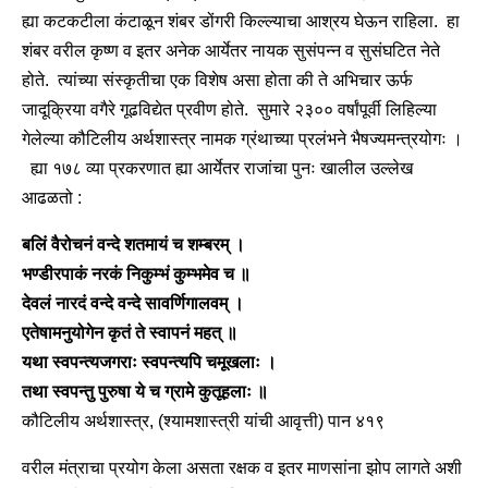
ह्या कटकटीला कंटाळून शंबर डोंगरी किल्ल्याचा आश्रय घेऊन राहिला. हा
शंबर वरील कृष्ण व इतर अनेक आर्येतर नायक सुसंपन्न व सुसंघटित नेते
होते. त्यांच्या संस्कृतीचा एक विशेष असा होता की ते अभिचार ऊर्फ
जादूक्रिया वगैरे गूढविद्येत प्रवीण होते. सुमारे २३०० वर्षांपूर्वी लिहिल्या
गेलेल्या कौटिलीय अर्थशास्त्र नामक ग्रंथाच्या प्रलंभने भैषज्यमन्त्रयोगः ।
ह्या १७८ व्या प्रकरणात ह्या आर्येतर राजांचा पुनः खालील उल्लेख
आढळतो :
बलिं वैरोचनं वन्दे शतमायं च शम्बरम् ।
भण्डीरपाकं नरकं निकुम्भं कुम्भमेव च ॥
देवलं नारदं वन्दे वन्दे सावर्णिगालवम् ।
एतेषामनुयोगेन कृतं ते स्वापनं महत् ॥
यथा स्वपन्त्यजगराः स्वपन्त्यपि चमूखलाः ।
तथा स्वपन्तु पुरुषा ये च ग्रामे कुतूहलाः ॥
कौटिलीय अर्थशास्त्र, (श्यामशास्त्री यांची आवृत्ती) पान ४१९
वरील मंत्राचा प्रयोग केला असता रक्षक व इतर माणसांना झोप लागते अशी