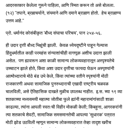
आदरसत्कार केलेला गुरूने पाहिला, आणि स्मित करून तो असे बोलला.
(१२) ''तपाने, ब्रह्मचर्याने, संयमाने आणि दमाने ब्राह्मण होतो. हेच ब्राह्मण्य
उत्तम आहे.''
प्रो. धर्मानंद कोसंबीकृत 'बौध्द संघाचा परिचय', पान २५४-५६.
ही उदार वृत्ती बौध्द भिक्षूंची झाली. केवळ ध्येयदृष्टीने पाहून गेल्यास
हिंदुधर्मातील काही परमहंस संन्याशांचीही वागणूक अशीच उदात्त झाली
असेल. पण ह्यावरून अशा काळी सामान्य लोकव्यवहारातून अस्पृश्यतेचे
उच्चाटन झाले होते, किंवा अशा उदार वृत्तीचा फायदा घेऊन अस्पृश्यांनी
आत्मोध्दाराचे मोठे बंड उभे केले, किंवा त्यांच्या वतीने स्पृश्यांनी मोठी
राजकारणी अथवा सामाजिक पुनरुध्दाराची एखादी राष्ट्रीय चळवळ
चालविली, असे ऐतिहासिक दाखले मुळीच उपलब्ध नाहीत. इ.स. च्या १९ व्या
शतकाच्या मध्यसमयी महात्मा जोतीबा फुले ह्यांनी महारामांगांसाठी शाळा
काढल्या, त्यांना आपली स्वतःची विहीर मोकळी केली; किंबहुना, आगरकरांनी
त्या शतकाचे शेवटी, सामाजिक समसमानतेची आपल्या 'सुधारक' पत्रात
मोठी झोड उठविली म्हणून सामान्य लोकव्यवहारात तेव्हा तादृश खरीच