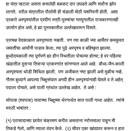
हा मंत्र म्हटला असता कसलेही बळकट दार उघडते आणि सर्वांना झोप
लागते. वरील मंत्रातील पौलोमी ही चंडाली मोठी यशस्विनी होती. अशा
प्रकारे अस्पृश्यांतील प्रवीण स्त्री-पुरुषांचा गतयुगातील राजकारणातही
उपयोग होत असे, हे ह्या पुस्तकातील उल्लेखावरून दिसते.
प्रत्यक्ष वेदकाळात अस्पृश्यता नव्हती. पण त्या काळी ज्या आर्येतर कमकुवत
जमातींचा आर्यांनी पाडाव केला, त्या पुढे अस्पृश्य व बहिष्कृत झाल्या.
बुध्दोदयकाली त्या पूर्णपणे ह्या हीन स्थितीला पोचल्या होत्या; हे वर पहिल्या
खंडातील दुसऱ्या तिसऱ्या प्रकरणांत सांगण्यात आले आहे. बौध्द-जैन-काली
अस्पृश्यता थोडी शिथिल झाली. पण अजीबात नष्ट झाली असे मुळीच नव्हे.
गौतम बुध्दाने आपल्या भिक्षुसंघात अगदी हीन अस्पृश्यांनाही घेतले व ते अर्हत्
पदाला पोचले, असे पाली ग्रंथांत उल्लेख आहेत. ते असे :
सोपाक (श्वपाक) नावाच्या भिक्षूच्या थेरगाथेत सात पाली गाथा आहेत. त्यांचे
मराठी भाषांतर :
(१) प्रासादाच्या छायेत चंक्रमण करीत असताना नरोत्तमाला पाहून मी
तिकडे गेलो, आणि त्याला वंदन केले. (२) चीवर एका खांद्यावर करून व हात