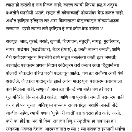
त्यालाही क्रांती हे नाव मिळत नाही; कारण त्याची क्रिया हळू व अदृश्य
पध्दतीने घडलेली असते. म्हणून ती कोणाच्याही डोळयांवर येऊ शकत नाही.
अर्थात कृत्रिम इतिहास तर अशा विकासाला बोलूनचालून डोळयांआडच
राखणार. एरवी त्याला तरी कृत्रिम हे नाव कोण देऊ शकेल ?
राजपूत, जाट, गुरखे, मराठे, कुणबी, चित्पावन, नंबुद्री, नायडू, मुदलियार,
नायर, पाळेगार (पळळीकार), बेडर (व्याध), इ. काही उपऱ्या जमाती, आणि
येथे अगोदरपासूनच मिरासीचे ठाणे मांडून बसलेल्या काही इतर जमाती;
बरावाईट पराक्रम अथवा निदान अतिक्रम तरी करून आता हिंदुधर्माच्या
पोलादी चौकटीत वरिष्ठ पदवी पटकावून आहेत. पण ह्या सर्वांच्या आधी येथे
असलेले, जे एकदा पादाक्रांत झाले त्यांना मात्र पुनः पराक्रम करावयाला
वाव मिळाला नाही, म्हणून ते आज ह्या चौकटीच्या बाहेर पण हद्दीवरच
गुलामगिरीत दिवस कंठीत आहेत. आणि ज्या प्राचीन जमाती पराक्रम नाही
तर नाही पण नुसता अतिक्रम करूनच रानावनांतून अद्यापि आपली पोटे
जाळीत आहेत, त्यांची गणना 'गुन्हेगारी जाती' ह्या सदरात होत आहे. असो,
कसे का होईना; अनादी किंवा सनातन हिंदू संस्कृतीचा हा गावगाडा ह्या
खंडवजा अवजड देशात, आरबस्तानात ७ व्या ८ व्या शतकांत इस्लामी धर्माचा