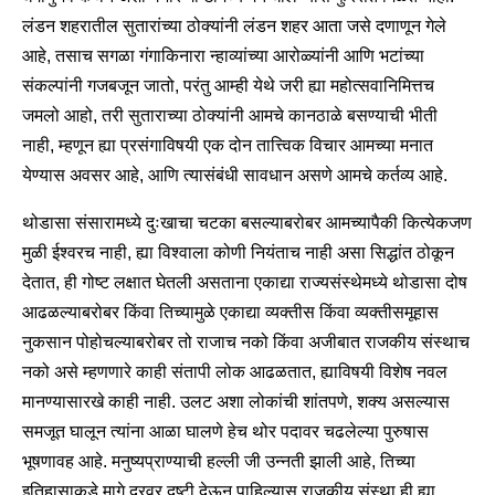
लंडन शहरातील सुतारांच्या ठोक्यांनी लंडन शहर आता जसे दणाणून गेले
आहे, तसाच सगळा गंगाकिनारा न्हाव्यांच्या आरोळ्यांनी आणि भटांच्या
संकल्पांनी गजबजून जातो, परंतु आम्ही येथे जरी ह्या महोत्सवानिमित्तच
जमलो आहो, तरी सुताराच्या ठोक्यांनी आमचे कानठाळे बसण्याची भीती
नाही, म्हणून ह्या प्रसंगाविषयी एक दोन तात्त्विक विचार आमच्या मनात
येण्यास अवसर आहे, आणि त्यासंबंधी सावधान असणे आमचे कर्तव्य आहे.
थोडासा संसारामध्ये दुःखाचा चटका बसल्याबरोबर आमच्यापैकी कित्येकजण
मुळी ईश्वरच नाही, ह्या विश्वाला कोणी नियंताच नाही असा सिद्धांत ठोकून
देतात, ही गोष्ट लक्षात घेतली असताना एकाद्या राज्यसंस्थेमध्ये थोडासा दोष
आढळल्याबरोबर किंवा तिच्यामुळे एकाद्या व्यक्तीस किंवा व्यक्तीसमूहास
नुकसान पोहोचल्याबरोबर तो राजाच नको किंवा अजीबात राजकीय संस्थाच
नको असे म्हणणारे काही संतापी लोक आढळतात, ह्याविषयी विशेष नवल
मानण्यासारखे काही नाही. उलट अशा लोकांची शांतपणे, शक्य असल्यास
समजूत घालून त्यांना आळा घालणे हेच थोर पदावर चढलेल्या पुरुषास
भूषणावह आहे. मनुष्यप्राण्याची हल्ली जी उन्नती झाली आहे, तिच्या
इतिहासाकडे मागे दूरवर दृष्टी देऊन पाहिल्यास राजकीय संस्था ही ह्या