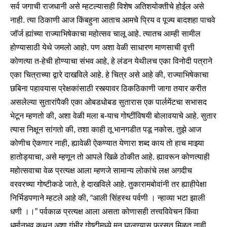
सर्व जगाची राजधानी असे म्हटल्यासही विशेष अतिशयोक्तीचे होईल असे
नाही. त्या ठिकाणी आज किंबहुना आताच आमचे प्रिय व पूज्य बादशहा पाचवे
जॉर्ज ह्यांच्या राज्याभिषेकाचा महोत्सव चालू आहे. त्यातच आम्ही सामील
होण्यासाठी येथे जमलो आहो. पण अशा वेळी साधारण माणसाची वृत्ती
कोणत्या त-हेची होण्याचा संभव आहे, हे लंडन येथीलच एका विनोदी पत्राने
एका चित्राच्या द्वारे दाखविले आहे. हे चित्र असे आहे की, राज्याभिषेकाचा
छबिना पहावयास प्रेक्षकांसाठी रस्त्यावर ठिकठिकाणी जागा तयार करीत
असलेल्या सुतारांपैकी एका ओबडधोबड सुतारास एक पार्लमेंटचा सभासद
भेटून म्हणतो की, अशा वेळी मला ब-याच गोष्टींविषयी बोलावयाचे आहे. सुतार
त्यास निक्षून सांगतो की, तशा काही तू भानगडीत पडू नकोस. तुझे आज
कोणीच ऐकणार नाही, ह्यावेळी ऐकण्यात येणारा शब्द काय तो हाच माझ्या
हातोड्याचा, असे म्हणून तो आपले खिळे ठोकीत आहे. ह्यावरून कोणत्याही
महोत्सवाचा वेळ प्रत्यक्ष आला म्हणजे सामान्य लोकांचे लक्ष अगदीच
वरवरच्या गोष्टीकडे जाते, हे दाखविले आहे. तुकारामबोवांनी तर ह्याहीपेक्षा
निर्भिडपणाने म्हटले आहे की, “आली सिंहस्थ पर्वणी । न्हाव्या भटा झाली
धणी ।।” पर्वकाळ प्रत्यक्ष आला असता कोणासही तत्त्वविवेचन किंवा
धर्मानुभव कथन अशा गंभीर गोष्टीमध्ये मन घालण्यास फुरसत मिळत नाही.