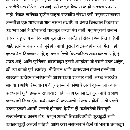
उन्नतीचे एक मोठे साधन आहे असे कळून येण्यास काही अडचण पडणार
नाही. केवळ तात्त्विक दृष्टीने पाहता राजकीय संस्था जरी मनुष्यप्राण्याच्या
उन्नतीचा एक शाश्वतचा भाग नसला तथापि तो बराच चिरकाल टिकणारा
एक भाग आहे हे कोणासही नाकबूल करता येत नाही. मनुष्यप्राणी समाज
करून राहू लागल्या दिवसापासून तो आजपर्यंत ही संस्था अबाधित राहिली
आहे, इतकेच नव्हे तर ती पुढेही ज्याची नुसती अटकळही करता येत नाही
इतका वेळ टिकणार आहे, ह्यावरून तिची चिरकालिक आवश्यकता आहे, हे
उघड आहे, आणि पूर्णतेच्या काळाबद्दल हल्ली आम्हांला जी स्वप्ने पडत आहेत,
की त्या काळी पूर्ण स्वतंत्र, नीतिमान आणि कर्तृत्ववान होऊन हल्लीच्या
सारख्या कृत्रिम राजबंधनाची आवश्यकता राहणार नाही, सगळे सारखेच
ज्ञानवान आणि हिंमतवान पवित्र झाल्याने कोणाचे ठायी दुस-याला अपाय
करण्याची मुळी इच्छाच संभवणार नाही – मग एकापासून दुस-याचे संरक्षण
करण्याची किंवा दोघांमध्ये मध्यस्थी करण्याची गोष्टच राहीली – ती स्वप्ने
पडण्याइतकी आमची उन्नती होण्यास देखील ही मध्यंतरीची चिरायुषी
राज्यसंस्थाच कारण होय. म्हणून आमची तिच्याविषयीची पूज्यबुद्धी आणि
कृतज्ञताबुद्धी असली पाहिजे, आणि अशा महोत्सवाचे वेळी ती भावना उचंबळून