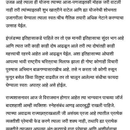
उजळ आहे त्याला ही योजना त्याच्या आजा-पणजाइतकी मोहक जरी वाटली
नाही तरी त्यांच्याइतकी शुभ खात्रीने वाटेल आणि ह्या योजनेची शोभनता
उजागरीला येण्याला त्याला स्वतःचीच नैतिक तयारी अधिक नेटाने करण्याचा
उत्साह येईल.
इंग्लंडच्या इतिहासाकडे पाहिले तर तो एक मानवी इतिहासाचा सुंदर भाग आहे
आणि त्यात जरी काही काही दोष आढळून आले तरी त्या दोषांतही काही
महत्त्वाची रहस्ये आहेत असे आढळून येईल. अशा इतिहासाच्या ओघाशी
आपल्या भावी राष्ट्रीय चरित्राचा मिलाफ झाला ही गोष्ट कोणाही विचारी
पुरुषास अभिमान बाळगण्यासारखीच आहे. तसे न करता जो कोणी रुसून
फुगून बसेल किंवा वितुष्ट वाढवील तर तो चालून आलेल्या संधीचा फायदा
घेण्याला स्वतः अपात्र आहे असे होईल.
राज्यशासनावर आज जे विराजमान होणार आहेत त्या भाग्यवान पाचव्या जॉर्ज
बादशहाशी आम्ही व्यक्तिशः स्नेहसंबंध आणइ आदरबुद्धी राखली पाहिजे.
त्याच्या अवाढव्य राज्यछत्राखआली जी असंख्य प्रजा आहे त्यातील प्रत्येक
व्यक्तीशी प्रेमाची फेड करणे त्याला जरी शक्य नाही, तथापि ह्या प्रत्येक
व्यक्तीने त्याजवर आपल्या अंतःकरणाचे द्वारा प्रेमाचा आणि आशीर्वादाचा