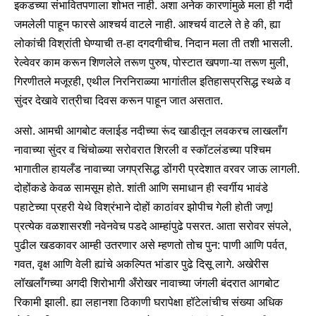
इकडच्या संभावितपणाला शोभत नाही. अशा अनेक कारणांमुळे मला ही गर्दी
जमलेली पाहून फारसे आश्चर्य वाटले नाही. आश्चर्य वाटले ते हे की, ह्या
लोकांची विश्रांती घेण्याची त-हा दगदगीचीच. निदान मला ती तशी भासली.
रेल्वेवर काम करून शिणलेले तरूण पुरुष, पोस्टात खपणा-या तरूण मुली,
गिरणीतले मजूरही, एथील निरनिराळ्या भागांतील इतिहासप्रसिद्ध स्थळे व
सुंदर देखावे रात्रीचा दिवस करून पाहून जात असतात.
असो. आमची आगबोट क्लाईड नदीच्या रूंद खाडीतून लवकरच लाखलाँग
नावाच्या सुंदर व चिंचोळ्या सरोवरात शिरली व स्कॉटलंडच्या पश्चिम
भागातील हायलँड नावाच्या जगप्रसिद्ध डोंगरी प्रदेशात वरवर जाऊ लागली.
दोहोंकडे केवळ सामसूम होते. शांती आणि समाधान ही स्वर्गीय भावंडे
पहाटेच्या प्रहरी येथे विश्रंभाने दोहों काठांवर झोपीच गेली होती जणू!
प्रत्येक वळशासरशी नवेनवेच पडदे आम्हांपुढे पसरत. आता सरोवर संपले,
पुढील खडकावर आम्ही उतरणार असे म्हणतो तोच पुन: पाणी आणि पर्वत,
गवत, वृक्ष आणि वेली ह्यांचे अकल्पित भांडार पुढे दिसू लागे. अखेरीस
लॉखलाँगच्या अगदी शिरोभागी अँरोखर नावाच्या जंगली बंदरात आगबोट
रिकामी झाली. ह्या लहानशा ठिकाणी घरापेक्षा हॉटेलांचीच संख्या अधिक