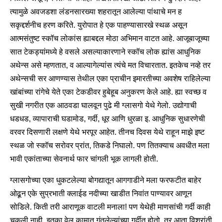
त्यामुळे अवजडशा लंडनसारख्या शहरातून आलेल्या पांथाचे मन ह
सकृद्दर्शनीच हरण करिते. युरोपात हे एक पाहण्यासारखे स्थळ असून
आत्मसंतुष्ट स्कॉच लोकांस ह्याबद्दल मोठा अभिमान वाटत आहे. आजूबाजूच्या
सात टेकड्यांमध्ये हे वसले असल्याकारणाने स्कॉच लोक ह्यांस आधुनिक
अथेन्स असे म्हणतात, व आल्यागेल्यांस त्यंचे मत विचारतात. इतकेच नव्हे तर
अथेन्सची सर आणण्यास तेथील एका प्राचीन इमारतीच्या अवशेष राहिलेल्या
खांबांच्या रांगेचे येते एका टेकडीवर हुबेहूब अनुकरण केले आहे. ह्या स्वच्छ व
सुखी नगरीत एक आठवडा घालवून पुढे मी ग्लासगो येथे गेलो. उद्योगाची
धडधड, व्यापाराची घडामोड, गर्दी, धूर आणि धुरळा इ. आधुनिक सुधारणेची
वरवर दिसणारी लक्षणे येथे भरपूर आहेत. तीनच दिवस येथे राहून माझे इष्ट
स्थळ जो स्कॉच सरोवर प्रांत, तिकडे निघालो. पण तितक्याच अवधीत मला
भावी एकांताच्या सेवनार्थ फार चांगली भूक लागली होती.
ग्लासगोच्या एका धुकटलेल्या बोगद्यातून आगगाडीने मला फरफटीत बाहेर
ओढून एके सुप्रभाती क्लाईड नदीच्या खाडीत निवांत पाण्यावर आणून
सोडिले. किती तरी आराणूक वाटली मनाला! पण येथेही माणसांची गर्दी काही
चुकली नाही. इतका वेल कामात गुंतलेल्यांच्या गर्दीत होतो, तर आता विश्रांती