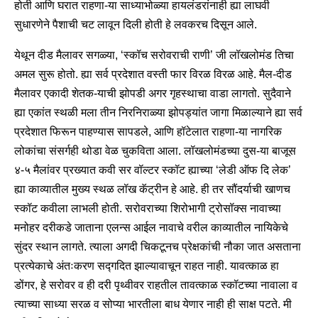
होती आणि घरात राहणा-या साध्याभोळ्या हायलंडरांनाही ह्या लाघवी
सुधारणेने पैशाची चट लावून दिली होती हे लवकरच दिसून आले.
येथून दीड मैलावर सगळ्या, ‘स्कॉच सरोवराची राणी’ जी लॉखलोमंड तिचा
अमल सुरू होतो. ह्या सर्व प्रदेशात वस्ती फार विरळ विरळ आहे. मैल-दीड
मैलावर एकादी शेतक-याची झोपडी अगर गृहस्थाचा वाडा लागतो. सुदैवाने
ह्या एकांत स्थळी मला तीन निरनिराळ्या झोपड्यांत जागा मिळाल्याने ह्या सर्व
प्रदेशात फिरून पाहण्यास सापडले, आणि हॉटेलात राहणा-या नागरिक
लोकांचा संसर्गही थोडा वेळ चुकविता आला. लॉखलोमंडच्या दुस-या बाजूस
४-५ मैलांवर प्रख्यात कवी सर वॉल्टर स्कॉट ह्याच्या ‘लेडी ऑफ दि लेक’
ह्या काव्यातील मुख्य स्थळ लॉख कॅट्रीन हे आहे. ही तर सौंदर्याची खाणच
स्कॉट कवीला लाभली होती. सरोवराच्या शिरोभागी ट्रोसॉक्स नावाच्या
मनोहर दरीकडे जाताना एलन्स आईल नावाचे वरील काव्यातील नायिकेचे
सुंदर स्थान लागते. त्याला अगदी चिकटूनच प्रेक्षकांची नौका जात असताना
प्रत्येकाचे अंतःकरण सद्गदित झाल्यावाचून राहत नाही. यावत्काळ हा
डोंगर, हे सरोवर व ही दरी पृथ्वीवर राहतील तावत्काळ स्कॉटच्या नावाला व
त्याच्या साध्या सरळ व सोप्या भारतीला बाध येणार नाही ही साक्ष पटते. मी