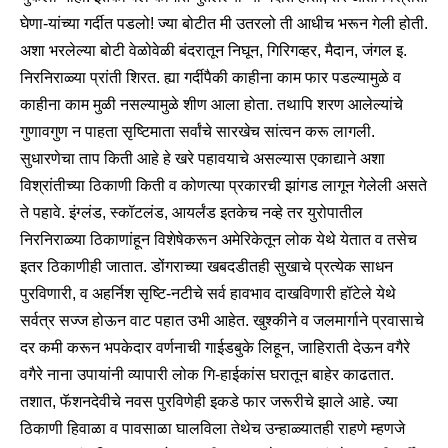
घेणा-यांच्या गर्दीत पडलो! ज्या बोटीत मी उतरलो ती आधीच भरून गेली होती.
अशा भरलेल्या बोटी वेळोवेळी बंदरातून निघून, गिरिगव्हर, मैदान, जंगल इ.
निरनिराळ्या प्रांती शिरत. ह्या गर्दीपैकी काहीना काम फार पडल्यामुळे व
काहीना काम मुळी नसल्यामुळे शीण आला होता. तथापि शरण आलेल्यांचे
गुणावगुण न पाहता सृष्टिमाता सर्वांचे सारखेच सांत्वन करू लागली.
सुधारणेचा ताप किती आहे हे खरे पहावयाचे असल्यास एकाद्याने अशा
विश्रांतीच्या ठिकाणी किती व कोणत्या प्रकारची झांगड लागून गेलेली असते
ते पहावे. इंग्लंड, स्कॉटलंड, आयर्लंड इतकेच नव्हे तर युरोपातील
निरनिराळ्या ठिकाणांहून विशेषेकरून अमेरिकेतून लोक येथे येतात व तसेच
इतर ठिकाणीही जातात. डोंगराच्या खबदडीतही सुखाचे प्रत्येक साधन
पुरविणारी, व अहर्निश सृष्टि-नटीचे सर्व हावभाव दाखविणारी हॉटेले येथे
सर्वत्र सज्ज होऊन वाट पहात उभी आहेत. खुश्कीने व जलमार्गाने प्रवासाचे
दर कमी करून भपकेदार वर्णनाची गाईडबुके लिहून, जाहिराती देऊन वगैरे
वगैरे नाना उपायांनी व्यापारी लोक गि-हाईकांस घरातून बाहेर काढतात.
तशात, फॅशनदेवीचे नवस पुरविणेही इकडे फार जरूरीचे झाले आहे. ज्या
ठिकाणी हिवाळा व पावसाळा घालविला तेथेच उन्हाळ्यातही राहणे म्हणजे