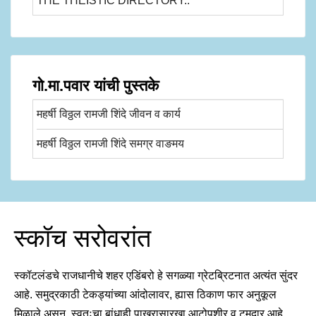
THE THEISTIC DIRECTORY..
गो.मा.पवार यांची पुस्तके
महर्षी विठ्ठल रामजी शिंदे जीवन व कार्य
महर्षी विठ्ठल रामजी शिंदे समग्र वाङमय
स्कॉच सरोवरांत
स्कॉटलंडचे राजधानीचे शहर एडिंबरो हे सगळ्या ग्रेटब्रिटनात अत्यंत सुंदर
आहे. समुद्रकाठी टेकड्यांच्या आंदोलावर, ह्यास ठिकाण फार अनुकूल
मिळाले असून, स्वतःचा बांधाही पाखरासारखा आटोपशीर व टुमदार आहे.