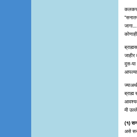
कलकत्ता
“सनातन
जागा....
कोणाही
ब्राह्
जाहीर 
दुस-या
आपल्या
ज्याअर्
ब्राह्म
आवश्यकत
मी उल्
(१) स
असे सर 