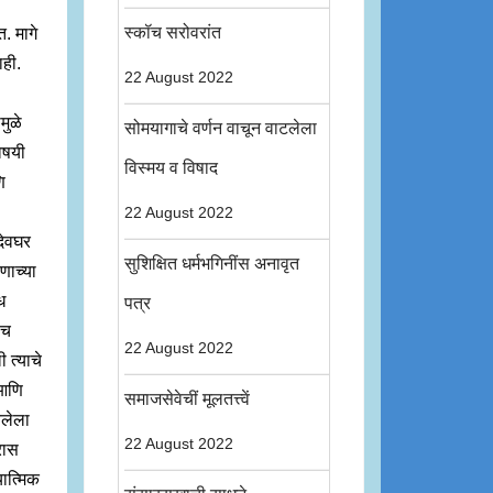
स्कॉच सरोवरांत
त. मागे
ाही.
22 August 2022
मुळे
सोमयागाचे वर्णन वाचून वाटलेला
िषयी
विस्मय व विषाद
ि
22 August 2022
देवघर
सुशिक्षित धर्मभगिनींस अनावृत
णाच्या
ध
पत्र
ीच
22 August 2022
 त्याचे
 आणि
समाजसेवेचीं मूलतत्त्वें
चलेला
22 August 2022
रास
यात्मिक