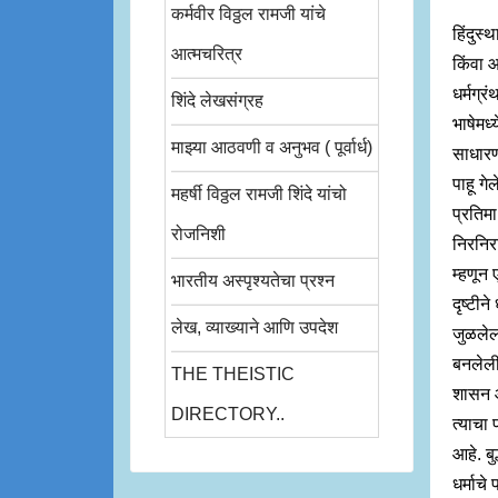
कर्मवीर विठ्ठल रामजी यांचे
हिंदुस्
आत्मचरित्र
किंवा 
धर्मग्रं
शिंदे लेखसंग्रह
भाषेमध्
माझ्या आठवणी व अनुभव ( पूर्वार्ध)
साधारण
पाहू ग
महर्षी विठ्ठल रामजी शिंदे यांचो
प्रतिमा
रोजनिशी
निरनिरा
म्हणून 
भारतीय अस्पृश्यतेचा प्रश्न
दृष्टीन
लेख, व्याख्याने आणि उपदेश
जुळलेला
बनलेली
THE THEISTIC
शासन आ
DIRECTORY..
त्याचा
आहे. बु
धर्माचे