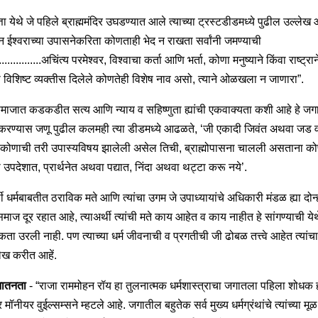
 येथे जे पहिले ब्राह्ममंदिर उघडण्यात आले त्याच्या ट्रस्टडीडमध्ये पुढील उल्लेख 
 ईश्वराच्या उपासनेकरिता कोणताही भेद न राखता सर्वांनी जमण्याची
..............अचिंत्य परमेश्वर, विश्वाचा कर्ता आणि भर्ता, कोणा मनुष्याने किंवा राष्ट्रान
 विशिष्ट व्यक्तीस दिलेले कोणतेही विशेष नाव असो, त्याने ओळखला न जाणारा”.
मसमाजात कडकडीत सत्य आणि न्याय व सहिष्णुता ह्यांची एकवाक्यता कशी आहे हे ज
करण्यास जणू पुढील कलमही त्या डीडमध्ये आढळते, ‘जी एकादी जिवंत अथवा जड व
 कोणाची तरी उपास्यविषय झालेली असेल तिची, ब्राह्मोपासना चालली असताना को
 उपदेशात, प्रार्थनेत अथवा पद्यात, निंदा अथवा थट्टा करू नये’.
थी धर्मबाबतीत ठराविक मते आणि त्यांचा उगम जे उपाध्यायांचे अधिकारी मंडळ ह्या दोन्
 समाज दूर रहात आहे, त्याअर्थी त्यांची मते काय आहेत व काय नाहीत हे सांगण्याची येथ
ा उरली नाही. पण त्याच्या धर्म जीवनाची व प्रगतीची जी ढोबळ तत्त्वे आहेत त्यांचा
लेख करीत आहें.
नातनता
- “राजा राममोहन रॉय हा तुलनात्मक धर्मशास्त्राचा जगातला पहिला शोधक 
मॉनीयर वुईल्सम्सने म्हटले आहे. जगातील बहुतेक सर्व मुख्य धर्मग्रंथांचे त्यांच्या मूळ