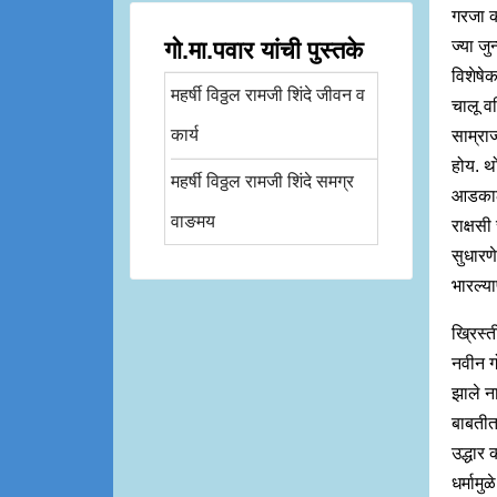
गरजा का
गो.मा.पवार यांची पुस्तके
ज्या जु
विशेषेक
महर्षी विठ्ठल रामजी शिंदे जीवन व
चालू वह
कार्य
साम्राज
होय. थो
महर्षी विठ्ठल रामजी शिंदे समग्र
आडकाठी
वाङमय
राक्षस
सुधारण
भारल्य
ख्रिस्त
नवीन गो
झाले ना
बाबतीत 
उद्धार 
धर्मामु