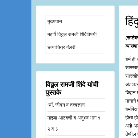
हिं
मुख्यपान
महर्षि विठ्ठल रामजी शिंदेविषयी
(सप्टंब
व्याख्य
छायाचित्र गॅलरी
धर्म ही
सारखाच
सारखीच
विठ्ठल रामजी शिंदे यांची
अंत:करण
पुस्तके
विद्वान
मानाने प
धर्म, जीवन व तत्त्वज्ञान
धर्मापे
होता ह
माझ्या आठवणी व अनुभव भाग १,
आहे असे
२ व ३
तेथील प