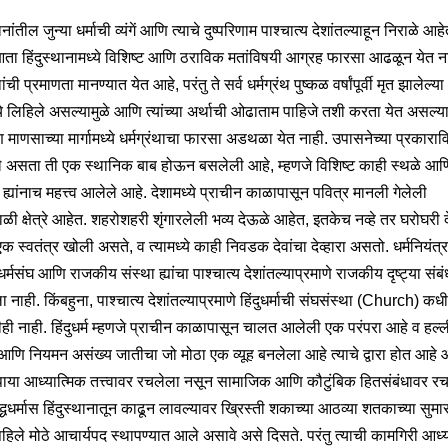
थानांतील जुन्या धर्माची व्यंगें आणि त्याचे दुष्परिणाम पाश्चात्य देशांतल्याहून निराळे आहे
आता हिंदुस्थानामध्ये विशिष्ट आणि ठराविक मतांविषयी आग्रह फारसा आढळून येत न
थांची प्रमाणता मानण्यात येत आहे, परंतु ते सर्व धर्मग्रंथ पुष्कळ वर्षांपूर्वी मृत झालेल्या
ये लिहिले असल्यामुळे आणि त्यांच्या अर्थाची ओढाताम पाहिजे तशी करता येत असल्या
 माणसाच्या मार्गामध्ये धर्मग्रंथाचा फारसा अडथळा येत नाही. उपासनेच्या प्रकाराव
ेले असता ती एक स्थानिक बाब होऊन बसलेली आहे, म्हणजे विशिष्ट काही स्थळे आण
 ह्यांनाच महत्त्व आलेले आहे. देशामध्ये प्राचीन काळापासून पवित्र मानली गेलेली
ळी क्षेत्रे आहेत. शहरोशहरी शृंगारलेली भव्य देऊळे आहेत, इतकेच नव्हे तर घरोघरी 
एक स्वतंत्र खोली असते, व त्यामध्ये काही निवडक देवांचा देव्हारा असतो. धर्मनियंत्र
े धर्मसंघ आणि राजकीय संस्था ह्यांचा पाश्चात्य देशांतल्याप्रमाणे राजकीय दृष्ट्या संबं
 नाही. किंबहुना, पाश्चात्य देशांतल्याप्रमाणे हिंदुधर्माची संघसंस्था (Church) कध
ही नाही. हिंदुधर्म म्हणजे प्राचीन काळापासून चालत आलेली एक परंपरा आहे व हल्ली
णि नियमन असंख्य जातीचा जो मोठा एक व्यूह बनलेला आहे त्याचे द्वारा होत आहे
 पाया आध्यात्मिक तत्त्वावर रचलेला नसून सामाजिक आणि कौटुंबिक हितसंबंधावर र
द्धधर्मास हिंदुस्थानातून काढून लावल्यावर ख्रिस्ती शकाच्या आठव्या शतकाच्या सुमा
 पहिले मोठे आचार्यपद स्थापण्यात आले असावे असे दिसते. परंतु त्याची कामगिरी आध्