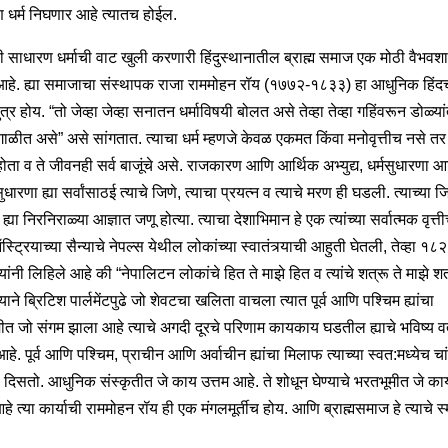
 धर्म निघणार आहे त्यातच होईल.
ावी साधारण धर्माची वाट खुली करणारी हिंदुस्थानातील ब्राह्म समाज एक मोठी वैभवश
आहे. ह्या समाजाचा संस्थापक राजा राममोहन रॉय (१७७२-१८३३) हा आधुनिक हिंद
 पुत्र होय. “तो जेव्हा जेव्हा सनातन धर्माविषयी बोलत असे तेव्हा तेव्हा गहिंवरून डोळ्या
गाळीत असे” असे सांगतात. त्याचा धर्म म्हणजे केवळ एकमत किंवा मनोवृत्तीच नसे तर 
ोता व ते जीवनही सर्व बाजूंचे असे. राजकारण आणि आर्थिक अभ्युद्य, धर्मसुधारणा 
ारणा ह्या सर्वांसाठई त्याचे जिणे, त्याचा प्रयत्न व त्याचे मरण ही घडली. त्याच्या ज
या ह्या निरनिराळ्या आज्ञात जणू होत्या. त्याचा देशाभिमान हे एक त्यांच्या सर्वात्मक वृत्त
स्ट्रियाच्या सैन्याचे नेपल्स येथील लोकांच्या स्वातंत्र्याची आहुती घेतली, तेव्हा १८
यांनी लिहिले आहे की “नेपालिटन लोकांचे हित ते माझे हित व त्यांचे शत्रू ते माझे शत
्याने ब्रिटिश पार्लमेंटपुढे जो शेवटचा खलिता वाचला त्यात पूर्व आणि पश्चिम ह्यांचा
ीत जो संगम झाला आहे त्याचे अगदी दूरचे परिणाम कायकाय घडतील ह्याचे भविष्य वर्
आहे. पूर्व आणि पश्चिम, प्राचीन आणि अर्वाचीन ह्यांचा मिलाफ त्याच्या स्वत:मध्येच च
 दिसतो. आधुनिक संस्कृतीत जे काय उत्तम आहे. ते शोधून घेण्याचे भरतभूमीत जे कार्
 त्या कार्याची राममोहन रॉय ही एक मंगलमूर्तीच होय. आणि ब्राह्मसमाज हे त्याचे स