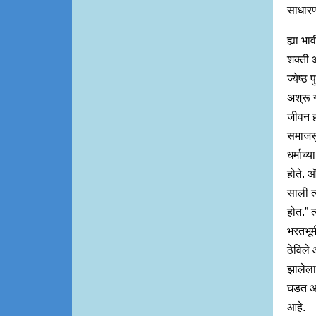
साधारण
ह्या भ
शक्ती 
ज्येष्ठ
अश्रू 
जीवन ह
समाजसुध
धर्माच्
होते. ऑ
साली त्
होत.” त
भरतभूम
ठेविले 
झालेला
घडत आहे
आहे.