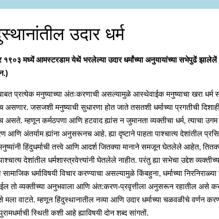
दुस्थानांतील उदार धर्म
र १९०३ मध्यें आमस्टरडाम येथें भरलेल्या उदार धर्मांच्या अनुयायांच्या सभेपुढें झालेलें
ान.)
 बाबत प्रत्येक मनुष्याच्या अंतःकरणाची असल्यामुळे आस्थेवाईक मनुष्याचा खरा धर्म सर
 असणार. जसजशी मनुष्याची सुधारणा होत जाते तसतशी धर्माच्या प्रगतीची दिशाह
 असते. म्हणून कर्मठपणा आणि हटवाद ह्यांस न जुमानता व्यक्तीचा धर्म, त्याचा उगम
 आणि अंतर्याम ह्यांना अनुसरूनच आहे. ह्या दृष्टाने पाहता पाश्चात्य देशांतील प्रसिद
 मनुष्यांनी हिंदुधर्माची तत्त्वे आणि आदर्श जितक्या मानाने समजून घेतलेले आहेत, तितक्
ाश्चात्य देशांतील धर्मशास्त्रवेत्त्यांनी घेतलेले नाहीत. परंतु ह्या सभेचा उद्देश व्यक्तीच्
क्षा सामाजिक धर्माविषयी विचार करण्याचा असल्यामुळे किंबहुना, धर्माच्या निरनिराळ्या
ोईल तो व्यक्तीच्या अनुभवाला आणि अंत:करण-प्रवृत्तीला अनुसरून रहातील असे कर
 मला वाटते. म्हणून हिंदुस्थानातील नव्या आणि उदार धर्माच्या चळवळीचे वर्णन करण्या
ुरामधर्माची स्थिती कशी आहे ह्याविषयी दोन शब्द सांगतों.