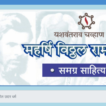
तील उदार धर्म