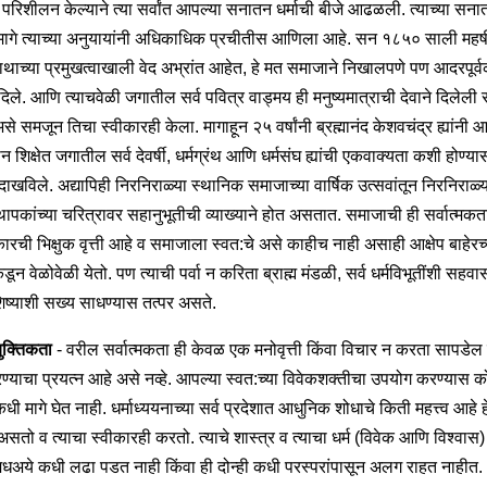
न परिशीलन केल्याने त्या सर्वांत आपल्या सनातन धर्माची बीजे आढळली. त्याच्या सन
यामागे त्याच्या अनुयायांनी अधिकाधिक प्रचीतीस आणिला आहे. सन १८५० साली महर्ष
रनाथाच्या प्रमुखत्वाखाली वेद अभ्रांत आहेत, हे मत समाजाने निखालपणे पण आदरपूर्
दिले. आणि त्याचवेळी जगातील सर्व पवित्र वाड्मय ही मनुष्यमात्राची देवाने दिलेल
से समजून तिचा स्वीकारही केला. मागाहून २५ वर्षांनी ब्रह्मानंद केशवचंद्र ह्यांनी 
 शिक्षेत जगातील सर्व देवर्षी, धर्मग्रंथ आणि धर्मसंघ ह्यांची एकवाक्यता कशी होण्य
दाखविले. अद्यापिही निरनिराळ्या स्थानिक समाजाच्या वार्षिक उत्सवांतून निरनिराळ्
्थापकांच्या चरित्रावर सहानुभूतीची व्याख्याने होत असतात. समाजाची ही सर्वात्मकता
ारची भिक्षुक वृत्ती आहे व समाजाला स्वत:चे असे काहीच नाही असाही आक्षेप बाहेरच्
ून वेळोवेळी येतो. पण त्याची पर्वा न करिता ब्राह्म मंडळी, सर्व धर्मविभूतींशी सह
 शिष्याशी सख्य साधण्यास तत्पर असते.
ुक्तिकता
- वरील सर्वात्मकता ही केवळ एक मनोवृत्ती किंवा विचार न करता सापडेल 
रण्याचा प्रयत्न आहे असे नव्हे. आपल्या स्वत:च्या विवेकशक्तीचा उपयोग करण्यास 
 कधी मागे घेत नाही. धर्माध्ययनाच्या सर्व प्रदेशात आधुनिक शोधाचे किती महत्त्व आहे ह
सतो व त्याचा स्वीकारही करतो. त्याचे शास्त्र व त्याचा धर्म (विवेक आणि विश्वास)
्यामधअये कधी लढा पडत नाही किंवा ही दोन्ही कधी परस्परांपासून अलग राहत नाहीत.