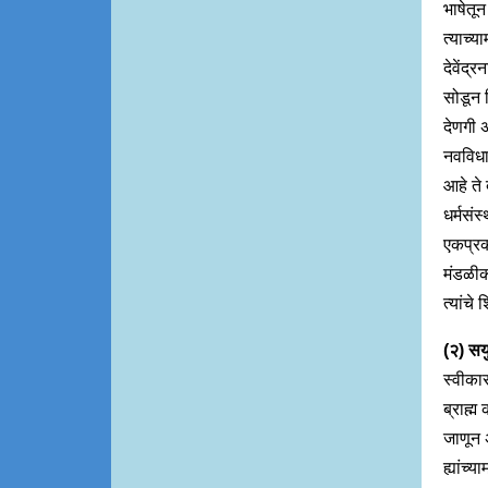
भाषेतू
त्याच्
देवेंद्
सोडून 
देणगी अ
नवविधान
आहे ते 
धर्मसंस
एकप्रक
मंडळीकड
त्यांचे
(२) सय
स्वीका
ब्राह्म
जाणून अ
ह्यांच