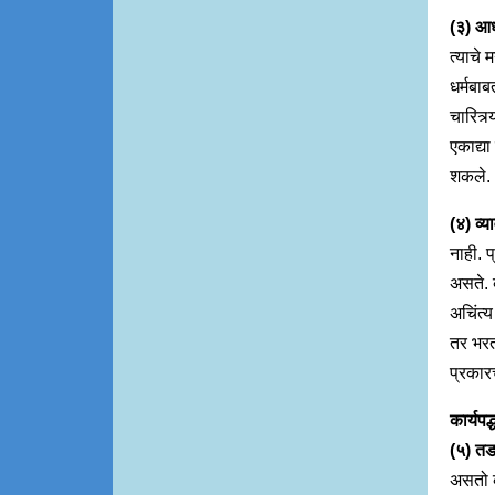
(३) आध
त्याचे 
धर्मबाब
चारित्र
एकाद्या
शकले.
(४) व्
नाही. 
असते. ब
अचिंत्य
तर भरत
प्रकारच
कार्यपद्
(५) तड
असतो क