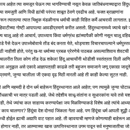
य आहेत त्या समजून घेऊन त्या भागविण्याची नसून केवळ जातिबंधनाच्याद्वारा हिंदुधर्
न्या समजुती आणि विधी ह्यांची परंपरा शाबूत ठेवणे एवढीच आहे. फक्त ब्राह्मणांना
रून त्यातल्या त्यात भिक्षुक मंडळीनाच धर्माची काही विहित कर्मे आचरावी लागतात.
िवाटीच्या गोष्टी आपापल्या आवडीप्रमाणे करीत असतो. हिंदुस्थानामध्ये ज्याचे खरे 
्य चालू आहे तो आचार्य, उपाध्याय किंवा धर्मग्रंथ ह्यांच्यापैकी कोणी नसून चालू वह
डे पैसे देऊन उपाध्येबोवाचे तोंड बंद करता येते, थोड्याशा विचारचापल्याने धर्मपुस्
 नाहीशी होते, परंतु ख-या धर्माच्या प्रबळ प्रेरणेचे पाठबळ असल्याशिवाय शेवटची
ी चालरीत तिला कोण तोंड देऊ शकेल! हिंदू आचार्यांनी थोडीशी स्वतंत्रता दिली आण
ेला अनुकूल असे एकादे आज्ञापत्रही काढळे तरी बहुजन समाजाने जणू एकाद्या जादून
ाप्रमाणे, जुन्या चालीला जी एकदा दृढ मिठी मारली आहे ती काही केल्या सुटत नाही.
ी आणि महमदी हे दोन धर्म बाहेरून हिंदुस्थानात आले आहेत; पण त्यामुळे जुन्या घोटाळ्
ंधळाची भर मात्र पडली आहे. जेथे तद्देशीय साधू-संतांना व सुधारकांना यावे तसे यश 
ही, तेथे ज्यांचा कल साहाय्य करण्यापेक्षा जय मिळविण्याकडे विशेष आहे त्यांचे आध्य
काय चालणार? हिंदूंचा देश दोनदां जिंकला गेला आहे. पण हिंदूंचा धर्म आपली शुद्धी
कधी होईल ह्याची अद्यापि वाट पहात आहे. ती व्हावयाची म्हणजे कोणत्याही बाहेरून आ
ळे होणार नाही, तर आत्म्याच्या खास उत्पत्तिस्थानात उगम पावून सर्व मनुष्यजातीचा ज