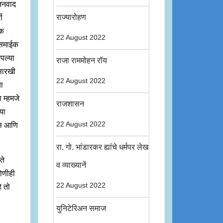
ातनवाद
राज्यारोहण
ी
वक
22 August 2022
ी समाईक
आपल्या
राजा राममोहन रॉय
ासारखी
22 August 2022
या
 म्हमजे
राजशासन
या
22 August 2022
वास आणि
रा. गो. भांडारकर ह्यांचे धर्मपर लेख
ते
व व्याख्यानें
कोणीही
22 August 2022
े तो
युनिटेरिअन समाज