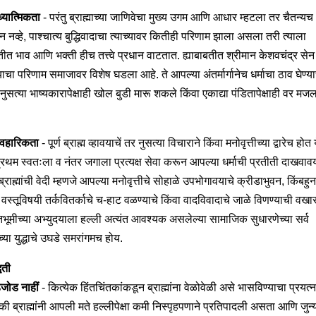
्यात्मिकता
- परंतु ब्राह्माच्या जाणिवेचा मुख्य उगम आणि आधार म्हटला तर चैतन्यच
मन नव्हे, पाश्चात्य बुद्धिवादाचा त्याच्यावर कितीही परिणाम झाला असला तरी त्याला
तीत भाव आणि भक्ती हीच तत्त्वे प्रधान वाटतात. ह्याबाबतीत श्रीमान केशवचंद्र सेन ह्
्याचा परिणाम समाजावर विशेष घडला आहे. ते आपल्या अंतर्मार्गानेच धर्माचा ठाव घेण्य
 नुसत्या भाष्यकारापेक्षाही खोल बुडी मारू शकले किंवा एकाद्या पंडितापेक्षाही वर मज
यावहारिकता
- पूर्ण ब्राह्म व्हावयाचें तर नुसत्या विचाराने किंवा मनोवृत्तीच्या द्वारेच होत
प्रथम स्वतःला व नंतर जगाला प्रत्यक्ष सेवा करून आपल्या धर्माची प्रतीती दाखवाव
्राह्मांची वेदी म्हणजे आपल्या मनोवृत्तीचे सोहाळे उपभोगावयाचे क्रीडाभुवन, किंबहुन
 वस्तूविषयी तर्कवितर्काचे च-हाट वळण्याचे किंवा वादविवादाचे जाळे विणण्याची वखार 
भूमीच्या अभ्युदयाला हल्ली अत्यंत आवश्यक असलेल्या सामाजिक सुधारणेच्या सर्व
्या युद्धाचे उघडे समरांगमच होय.
धती
जोड नाहीं
- कित्येक हिंतचिंतकांकडून ब्राह्मांना वेळोवेळी असे भासविण्याचा प्रयत्
ी ब्राह्मांनी आपली मते हल्लीपेक्षा कमी निस्पृहपणाने प्रतिपादली असता आणि जुन्