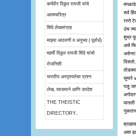
कर्मवीर विठ्ठल रामजी यांचे
मंगळाद
सर्व ह
आत्मचरित्र
रस्ते ट
शिंदे लेखसंग्रह
उंच ज्य
शुभ्र 
माझ्या आठवणी व अनुभव ( पूर्वार्ध)
असे मि
महर्षी विठ्ठल रामजी शिंदे यांचो
असेना!
दिसतो.
रोजनिशी
तोडक्या
भारतीय अस्पृश्यतेचा प्रश्न
सुमारे
पाहू ज
लेख, व्याख्याने आणि उपदेश
अगोदरच 
THE THEISTIC
घातली आ
नुकताच 
DIRECTORY..
ब्राह्
अशा ह्