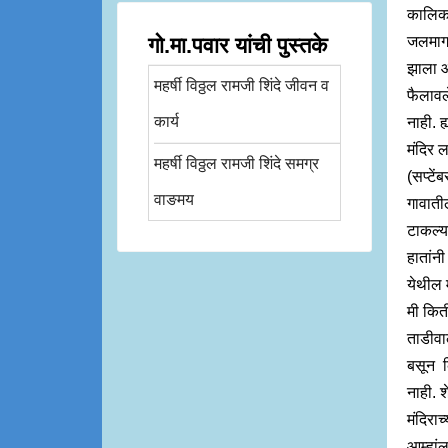
कालिकत
गो.मा.पवार यांची पुस्तके
जलमार्
झाला आ
महर्षी विठ्ठल रामजी शिंदे जीवन व
फैलावल
कार्य
नाही. 
मंदिर ल
महर्षी विठ्ठल रामजी शिंदे समग्र
(सप्टें
वाङमय
गावातील
टाकल्या
हातांनी
येथील म
मी किती
ताडीवा
बसून क
नाही. 
मंदिरा
आम्हांल