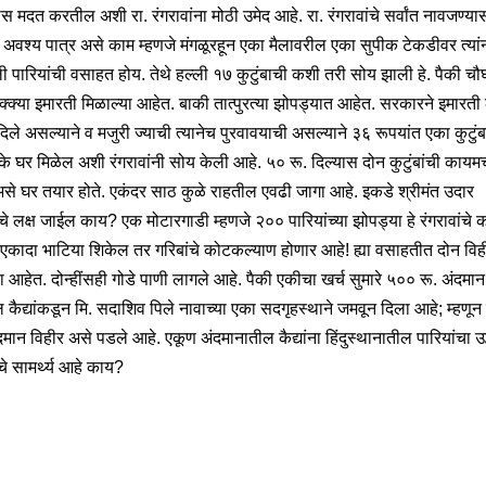
स मदत करतील अशी रा. रंगरावांना मोठी उमेद आहे. रा. रंगरावांचे सर्वांत नावजण्या
अवश्य पात्र असे काम म्हणजे मंगळूरहून एका मैलावरील एका सुपीक टेकडीवर त्यां
ी पारियांची वसाहत होय. तेथे हल्ली १७ कुटुंबाची कशी तरी सोय झाली हे. पैकी चौ
पक्क्या इमारती मिळाल्या आहेत. बाकी तात्पुरत्या झोपड्यात आहेत. सरकारने इमारत
िले असल्याने व मजुरी ज्याची त्यानेच पुरवावयाची असल्याने ३६ रूपयांत एका कुटुं
के घर मिळेल अशी रंगरावांनी सोय केली आहे. ५० रू. दिल्यास दोन कुटुंबांची काय
से घर तयार होते. एकंदर साठ कुळे राहतील एवढी जागा आहे. इकडे श्रीमंत उदार
ंचे लक्ष जाईल काय? एक मोटारगाडी म्हणजे २०० पारियांच्या झोपड्या हे रंगरावांचे 
ा एकादा भाटिया शिकेल तर गरिबांचे कोटकल्याण होणार आहे! ह्या वसाहतीत दोन विह
ा आहेत. दोन्हींसही गोडे पाणी लागले आहे. पैकी एकीचा खर्च सुमारे ५०० रू. अंदमान
 कैद्यांकडून मि. सदाशिव पिले नावाच्या एका सदगृहस्थाने जमवून दिला आहे; म्हणून 
मान विहीर असे पडले आहे. एकूण अंदमानातील कैद्यांना हिंदुस्थानातील पारियांचा उद
चे सामर्थ्य आहे काय?