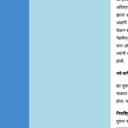
अविश्र
झाला आ
अद्याप
घेऊन ब
नेहमीप्
फार अभि
ज्यांनी
होती.
नये माग
ह्या तु
साक्षात
होता. 
निराश्
दुसरा स