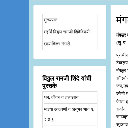
मंग
मुख्यपान
महर्षि विठ्ठल रामजी शिंदेविषयी
मंगळूर
(सु. प
छायाचित्र गॅलरी
प्राची
टेकड्य
मंगळूर
विठ्ठल रामजी शिंदे यांची
सौंदर्य
पुस्तके
जणू उप
कोणी म
धर्म, जीवन व तत्त्वज्ञान
देवता झ
सर्वां
माझ्या आठवणी व अनुभव भाग १,
समजूतद
२ व ३
सुटतात