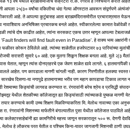
 १३ वर्षे येथील ब्राह्मसमाजाचे सेक्रेटरी रा.के. रंगराव हे निश्चयाने करीत आहेत
ंनी आपला २५|३० वर्षांचा वकिलीचा धंदा गेल्या ऑगस्टात आवरून संपूर्णपणे अंत्यंजा
्वीकारली आहे. ते आपल्या कुटुंबासह आता ब्राह्ममंदिरासमोरील प्रचाराश्रमात येऊन
व नावाशिवाय अनभिषिक्त प्रचारकच बनले आहेत. स्वीकारलेल्या कामात वेळोवेळी त्
ंडळी त्यांचे दोष काढीत आहेत, त्यांना सरसकट एकच उत्तर म्हणून आपल्या टेबलाज
र ‘Fault finders will find fault even in Paradise’. हे वाक्य भव्य अक्षरांनी
ा फळीवर कोरून ठेविलेले आहे. त्यांच्या शाळेतील हजरेपटावर ७३ पारियांच्या मुलांची
रोजची सरासरी सुमारे ६० आहे. एक मुलगा शिकून शिक्षक बनला आहे. मुले २|३ मैला
स येतात, म्हणून त्यांस दोनप्रहरचे एक जेवण शाळेत द्यावे लागते. ६ हातमागांपैकी
 चालले आहेत. पण कापडाला मागणी चांगली नाही. कारण गिरणीतील हलक्या स्वस्त द
 सारखेच दिसणा-या नगापुढे हातमागाच्या भरीव पण महाग कापडाचा टिकाव लागत न
ी रेशमाच्या किड्यांची लागवड करण्यात रा. रंगरावांनी बरेच श्रेय व प्रसिद्धी संपाद
इमतूर येथील शेतकीच्या कॉलेजातून ह्या किड्यांसाठी त्यांच्याकडे पुष्कळ मागणी ये
ीम तयार करण्याचे कामी उच्च शिक्षण मिळविण्याकरिता मि. मेलोथ नावाच्या एका अनुभ
स रा. रंगरावांनी मिशनच्या मार्फतीने बंगाल्यातील पुसा येथील कॉलेजात पाठविले आह
्या कलेक्टरसाहेबांनी ह्या कामगिरीचे महत्त्व जाणून सरकारातून ५०० रू. देणगी देवव
ा. मेलोथ हे लौकरच परत येतील व पश्चिम किना-यावर जागजागी मिशनची ठाणी उघड