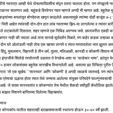
ेवीचे नवरात्र आम्ही येथे पोचल्यादिवशीच संपून दसरा चालला होता. पण मंगळूरचे न
िंवाळाभर चालणार आहे. चहूंकडे हिरवेगार गवत म्हणजे अगदी मी म्हणत आहे. बहुतेक म
ेकड्यांच्या बगलांतून बोगदेवजा खणून काढलेले असल्यामुळे त्यांच्या दोहों बाजूंस ७-८
ा भिंती आहेत त्यांवरही दोन-दोन हात लांब गवताच्या झिप-या लागलेल्या व त्यांवर बा
फुले लटकलेली दिसतात. शहर म्हणजे एक निबिड अरण्यच जसे. छपरावरील एकही 
ळणार नाही की ज्याला अर्धा तास सारखे सूर्यदर्शन मिळते, मग बाहेर कडक उन्हाळा 
 दोन घरे ओलांडली नाही तोच एक खाचर लागते व त्यात मस्तावलेला भात झुलत अ
 हिंदु, मुसलमान, ख्रिस्ती हे तीन धर्म, तुलव, मलिआळी, कानडी व कोकणी-शिवाय म
 इंग्रजीचे शिंतोडे रस्तोरस्ती उडतात ते वेगळेच-अशा या ‘साडेचार भाषा”. ह्यांतून य
 ४० हजार लोकसंख्या बहुतेक सारखीच विभागलेली आहे. असल्या ह्या विचित्र पुरीत 
ाणारा ‘तो एक मूर्खच.’ ‘सारस्वत’ आणि ‘कोकणी’ हे अगदी जवळचे जातभाई. पण त्यांच
प्रेमाचा उल्हास होता त्यात तेथे जन्मास आलेल्या संयुक्त परिषदेने फाल्गुनमासाची
हे. जे सख्य सारस्वतांत व कोकण्यांत तेच येथील शेकडो वर्षांपूर्वी कॅथोलिक झालेल
बाझल मिशनने बाप्तिस्मा दिलेल्या ख्रिस्त्यांत.
मसमाज
या कोनाकोप-यातील शहरातही ब्राह्मसमाजाची स्थापना होऊन ३०-४० वर्षे झाली.