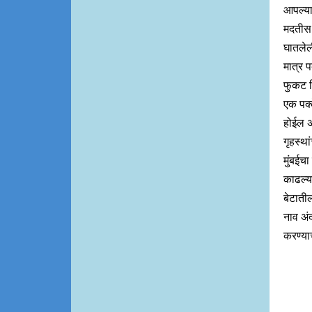
आपल्या
मदतीस 
घातलेल
मात्र 
फुकट द
एक पक्
होईल अ
गृहस्था
मुंबईच
काढल्य
बेटातील
नाव अंद
करण्या