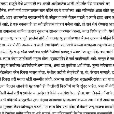
च्या बाजूने येथे आगगाडी तर अगदी अलीकडेच आली. तोपर्यंत येथे यावयाचे तर
गानेच. तोही मार्ग पावसाळ्यात चार महिने बंद व बाकीच्या आठ महिन्यांत आता कोठे स
हे. अशा अडचणीत ब्राह्मधर्माचे बी कोठून व कसे येऊन पडले व त्याचे झाड आज 
े आहे, हे एक नवलच हे. हा सर्व इतिहास फारच मजेचा आहे. तो सर्व येथे देण्यास 
ह्या समाजाचा वार्षिक उत्सव नुकताच साजरा करण्यात आला. त्यात विशेष हा की, ये
हान असून फार जुने झालेले होते, ते वाढवून पुन्हा बांधण्यात येऊन उत्सवाचे पहिले 
बर ता. २९ रोजी) उघडण्यात आले. त्या दिवशी समाजाचे अध्यक्ष परमपूज्य रघुनाथय्या ह्
 आमंत्रित प्रत्येक जातीच्या प्रतिनिधीच्या हातांतून अक्षता जमवून मंदिराच्या चारी
. त्यांत पंचम जातीचाही मनुष्य होता. ब्राह्ममंदिर हे सर्व जातींसाठी आहे. म्हणून हे सर्व
 शुद्ध व सर्वांच्या आशीर्वादाने धन्य झाले, असा ह्या कृतीचा अर्थ होता. जुन्या मंदिराच
ंडळीला बरेच दिवस भासत होता. येथील उद्योगी सेक्रेटरी रा. के. रंगराव म्हणाले, ह्
 दिवस तरी मनात खंती बाळगीत होतो. आमच्या सार्वत्रिक ब्राह्ममंदिरापेक्षा ह्या गा
ल्या बिल्लव लोकांची भूतस्थाने ही कितीतरी विस्तीर्ण आणि सुंदर आहेत, असा मी वेद
िती वेळां तरी प्रार्थनेत व उपदेशाचे वेळी आक्रोश केला होता. पण तिकडे कोणाचे लक
शेवटी मंदिराचे बाजूवरील एका मोठ्या आंब्याच्या झाडालाच करूणा आली व ते अकस्म
च्या मुख्यशाळेवर कोसळून पडले! मग काय विचारता मंदिराचे देवाने जणू नाकच कापल
ा हे ऐसपैस नवीन मंदिर बांधावे लागले. ह्या मंदिरासाठी येथील वृद्धतरूण सभासदांनी