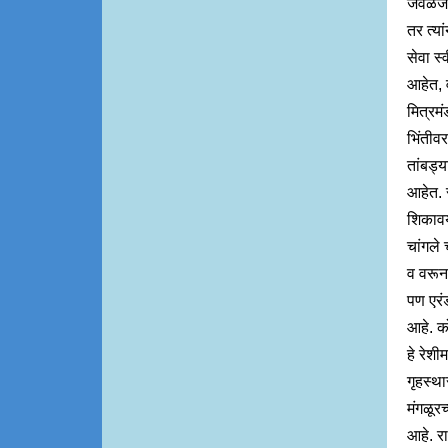
जवळजवळ
तर त्या
सेवा स
आहेत, 
मित्रम
भिंतीव
तांबड्य
आहेत. 
शिकावया
चांगले
व वरून
पण एरंड
आहे. को
हे रेश
गृहस्था
मंगळूरच
आहे. र