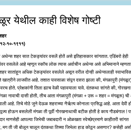
ळूर येथील काही विशेष गोष्टी
 शहर
. १२-१०-१९११)
न अथेन्स शहर सात टेकड्यांवर वसलें होतें असे इतिहासकार सांगतात. एडिंबरो हेही
ांवर वसलेले आहे म्हणून स्कॉच लोक त्यास अर्वाचीन अथेन्स असे अभिमानाने म्हणत
 शहर सातांहून अधिक टेकड्यांवर वसलेले असून वरील दोन्ही अथेन्सलाही स्वाभावि
ाने खात्रीने लाजवीत आहे. तशात पावसाळा संपून दसरा झाला की, मंगळापुरी (मंगळूर)
वरच होते. प्रेक्षकांनी तिला ह्याच वेळी पहावयाला यावे. दंतकथा सांगते की, गोरखन
ंगळा नावाची दासी होती, तीच आता मंगळापुरी (मंगळा + उरू = शहर = मंगळूरू) ची 
ाली आहे. तिचे मोठे जुने देऊळ शहराच्या नैर्ऋत्य कोनाला प्रसिद्ध आहे. आता देवी
ना पूज्य होऊन बसलेली मंगळा ती पूर्वी गोरखनाथाची बटीक होती हे काय गौडबंगाल ! 
ार माणसेही आपल्या जिभेची जबाबदारी न ओळखता स्वेच्छेप्रमाणे काहीतरी सांगत
, मग ती जी बोलून चालून दंतकथा तिच्या जिभेला हाड कोठून असणार? कसेही अस