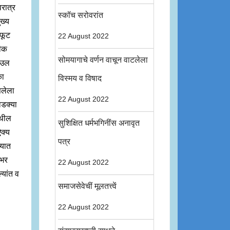
वरात्र
स्कॉच सरोवरांत
ुख्य
 फूट
22 August 2022
रीक
सोमयागाचे वर्णन वाचून वाटलेला
कउल
का
विस्मय व विषाद
सलेला
22 August 2022
ोडक्या
ेथील
सुशिक्षित धर्मभगिनींस अनावृत
ऐक्य
पत्र
्यात
 भर
22 August 2022
्यांत व
समाजसेवेचीं मूलतत्त्वें
22 August 2022