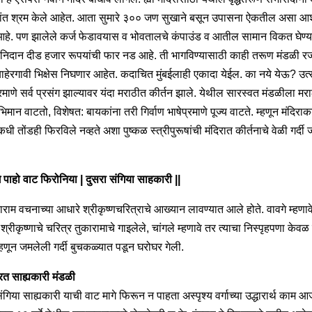
ांत श्रम केले आहेत. आता सुमारे ३०० जण सुखाने बसून उपासना ऐकतील असा आ
हे. पण झालेले कर्ज फेडावयास व भोवतालचे कंपाउंड व आतील सामान विकत घेण्य
ि निदान दीड हजार रूपयांची फार नड आहे. ती भागविण्यासाठी काही तरूण मंडळी र
ाहेरगावी भिक्षेस निघणार आहेत. कदाचित मुंबईलाही एकादा येईल. का नये येऊ? उत
रमाणे सर्व प्रसंग झाल्यावर यंदा मराठीत कीर्तन झाले. येथील सारस्वत मंडळीला मर
मान वाटतो, विशेषत: बायकांना तरी गिर्वाण भाषेप्रमाणे पूज्य वाटते. म्हणून मंदिराक
 कधी तोंडही फिरविले नव्हते अशा पुष्कळ स्त्रीपुरूषांची मंदिरात कीर्तनाचे वेळी गर्दी
े पाहो वाट फिरोनिया | दुसरा संगिया साहकारी ||
काराम वचनाच्या आधारे श्रीकृष्णचरित्राचे आख्यान लावण्यात आले होते. वावगे म्हणाव
 श्रीकृष्णाचे चरित्र तुकारामाचे गाइलेले, चांगले म्हणावे तर त्याचा निस्पृहपणा केवळ
म्हणून जमलेली गर्दी बुचकळ्यात पडून घरोघर गेली.
रित साह्यकारी मंडळी
ंगिया साह्यकारी याची वाट मागे फिरून न पाहता अस्पृश्य वर्गाच्या उद्धारार्थ काम 