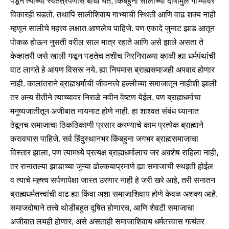
पडून त्याच्या स्वतंत्रपणास बाधा येते, किंबहुना सालीच्या दोषामुले गाभ्यावर
विकारही घडतो, तथापि सालीशिवाय गाभ्याची स्थिती आणि वाढ शक्य नाही
म्हणून सालीचे महत्त्व लक्षात आणलेच पाहिजे. पण एकादे जुनाट झाड आतून
पोकळ होऊन नुसती वरील साल मात्र रहाते आणि असे झाले असता ते
केव्हातरी जसे खाली गळून पडतेच तशीच निरनिराळ्या काळी ह्या धर्मपंथांची
वाट लागते हे आपण विसरू नये. ह्या नियमास ब्राह्मसमाजही अपवाद होणार
नाही. कालांतराने ब्राह्मधर्माची जीवनत्त्वे हल्लीच्या समाजातून नाहीशी झाली
तर अन्य रीतीने त्याच्यावर निराळे नवीन वेष्टण येईल, पण ब्राह्मधर्माचा
मनुष्यजातीतून अजीबात नायनाट होणे नाही. हा शाश्वत संबंध ध्यानात
ठेवूनच समाजाचा ठिकठिकाणी प्रसार करण्याचे काम प्रत्येक ब्राह्माने
करावयास पाहिजे. सर्व हिंदुस्थानभर किंबहुना जगभर ब्राह्मसमाजाचा
विस्तार झाला, पण त्यामध्ये प्रत्यक्ष ब्राह्मधर्मालाच जर अवशेष राहिला नाही,
तर रानातल्या झाडाच्या जुन्या ढोल्कयाप्रमाणे ह्या समाजाची स्थइती होईल
व त्याचे मह्त्त्व सर्पणापेक्षा जास्त उरणार नाही हे जरी खरे आहे, तरी सनातन
ब्राह्मधर्मतत्त्वांची वाढ ह्या किंवा अशा समाजाशिवाय होणे केवळ अशक्य आहे.
समाजदोषाने तत्त्वे थोडीबहुत दूषित होणारच, आणि शेवटी समाजाचा
अजीबात लयही होणार, असे असताही समाजाशिवाय धर्मतत्त्वास गत्यंतर