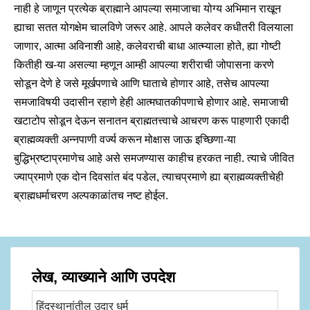
नाही हे जाणून प्रत्येक ब्राह्माने आपल्या समाजाचा योग्य अभिमान राखून
ह्याचा सतत योगक्षेम चालविणे जरूर आहे. आपले कलेवर कधीतरी विलयाला
जाणार, आत्मा अविनाशी आहे, कलेवराची बाधा आत्म्याला होते, ह्या गोष्टी
कितीही ख-या असल्या म्हणून आम्ही आपल्या शरीराची जोपासना करणे
सोडून देणे हे जसे मूर्खपणाचे आणि घाताचे होणार आहे, तसेच आपल्या
समजाविषयी उदासीन रहाणे हेही आत्मघातकीपणाचे होणार आहे. समाजाची
खटाटोप सोडून देऊन सनातन ब्राह्मतत्त्वाचे आचरण करू पाहणारी एकादी
ब्राह्मव्यक्ती अन्नपाणी वर्ज्य करून मोक्षास जाऊ इच्छिणा-या
बुद्धिभ्रष्टाप्रमाणेच आहे असे समजण्यास काहीच हरकत नाही. त्याचे जीवित
ज्याप्रमाणे एक दोन दिवसांत बंद पडेल, त्याचप्रमाणे ह्या ब्राह्मव्यक्तीचेही
ब्राह्मधर्माचरण अल्पकाळांतच नष्ट होईल.
लेख, व्याख्याने आणि उपदेश
हिंदुस्थानांतील उदार धर्म