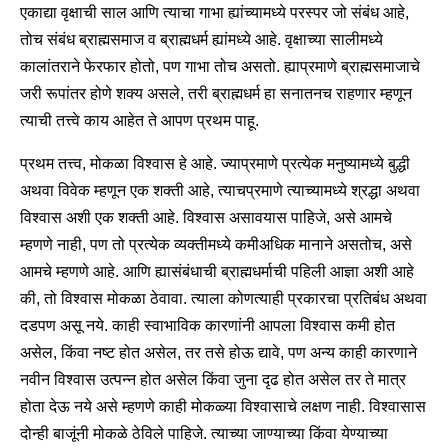
एकाद्या वृक्षाची साल आणि त्याचा गाभा ह्यांच्यामध्ये परस्पर जो संबंध आहे,
तोच संबंध ब्राह्मसमाज व ब्राह्मधर्म ह्यांमध्ये आहे. वृक्षाच्या सालीमध्ये
कालांतराने फेरफार होतो, पण गाभा तोच असतो. ह्याप्रमाणे ब्राह्मसमाजाचे
जरी रूपांतर होणे शक्य असले, तरी ब्राह्मधर्म हा सनातनच राहणार म्हणून
त्याची तत्त्वे काय आहेत ते आपण प्रथम पाहू.
प्रथम तत्त्व, मोकळा विश्वास हे आहे. ज्याप्रमाणे प्रत्येक मनुष्यामध्ये बुद्धी
अथवा विवेक म्हणून एक शक्ती आहे, त्याचप्रमाणे त्याच्यामध्ये श्रद्धा अथवा
विश्वास अशी एक शक्ती आहे. विश्वास असावयास पाहिजे, असे आमचे
म्हणणे नाही, पण तो प्रत्येक व्यक्तीमध्ये कमीअधिक मानाने असतोच, असे
आमचे म्हणणे आहे. आणि ह्यासंबंधाची ब्राह्मधर्माची पहिली आज्ञा अशी आहे
की, तो विश्वास मोकळा ठेवावा. त्याला कोणत्याही प्रकारचा प्रतिबंध अथवा
दडपण असू नये. काही स्वाभाविक कारणांनी आपला विश्वास कमी होत
असेल, किंवा नष्ट होत असेल, तर तसे होऊ द्यावे, पण अन्य काही कारणाने
नवीन विश्वास उत्पन्न होत असेल किंवा जुना दृढ होत असेल तर ते मात्र
होता देऊ नये असे म्हणणे काही मोकळ्या विश्वासाचे लक्षण नाही. विश्वासास
दोन्ही बाजूंनी मोकळे ठेविले पाहिजे. त्याच्या जाण्याच्या किंवा येण्याच्या