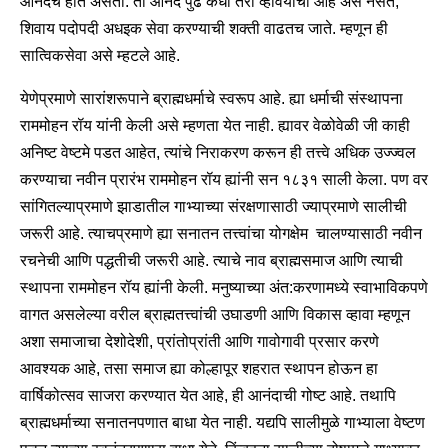
आनंदच होत असतो. तो आनंद पुढे कधी तरी व्हावयाचा आहे असे नसते,
शिवाय पदोपदी अधइक सेवा करण्याची शक्ती वाढतच जाते. म्हणून ही
सात्विकसेवा असे म्हटले आहे.
येणेप्रमाणे सारांशरूपाने ब्राह्मधर्माचे स्वरूप आहे. ह्या धर्माची संस्थापना
राममोहन रॉय यांनी केली असे म्हणता येत नाही. ह्यावर वेळोवेळी जी काही
अनिष्ट वेष्टमे पडत आहेत, त्यांचे निराकरण करून ही तत्त्वे अधिक उज्ज्वल
करण्याचा नवीन प्रारंभ राममोहन रॉय ह्यांनी सन १८३१ साली केला. पण वर
सांगितल्याप्रमाणे झाडातील गाभ्याच्या संरक्षणासाठी ज्याप्रमाणे सालीची
जरूरी आहे. त्याचप्रमाणे ह्या सनातन तत्त्वांचा योगक्षेम चालण्यासाठी नवीन
रचनेची आणि पद्धतीची जरूरी आहे. त्याचे नाव ब्राह्मसमाज आणि त्याची
स्थापना राममोहन रॉय ह्यांनी केली. मनुष्याच्या अंत:करणामध्ये स्वाभाविकपणे
वागत असलेल्या वरील ब्राह्मतत्त्वांची उघाडणी आणि विकास व्हावा म्हणून
अशा समाजाचा देशोदेशी, प्रांतोप्रांती आणि गावोगावी प्रसार करणे
आवश्यक आहे, तसा समाज ह्या कोल्हापूर शहरात स्थापन होऊन हा
वार्षिकोत्सव साजरा करण्यात येत आहे, ही आनंदाची गोष्ट आहे. तथापि
ब्राह्मधर्माच्या सनातनपणात बाधा येत नाही. यद्यपि सालीमुळे गाभ्याला वेष्टण