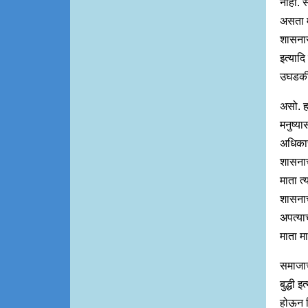
नाही. 
असता म
शासनासं
इत्यादि
उघडकीला
असो. हा
मनुष्य
अधिकार
शासनाच
माता त्
शासनाच
अपत्या
माता म
समाजाच
बुद्धी 
होऊन त