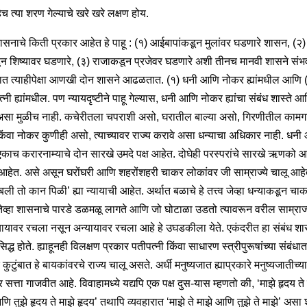
ेच त्या शरण गेल्याचे खरे खरे लक्षण होय.
सनाचे किती प्रकार आहेत हे पाहू : (१) आईबापांकडून मुलांवर घडणारे शासन, (२)
ून शिष्यावर घडणारे, (३) राजाकडून प्रजेवर घडणारे अशी तीनच मानवी शासने संभ
रात त्याहीपेक्षा आणखी दोन शासने आढळतात. (१) धनी आणि नोकर ह्यांमधील आणि 
नी ह्यांमधील. पण न्यायदृष्टीने पाहू गेल्यास, धनी आणि नोकर ह्यांचा संबंध शास्ते आ
असा मुळीच नाही. कचेरीतला चपराशी असो, घरातील बाल्या असो, गिरणीतील कामग
िंवा नोकर कुणीही असो, त्याच्यावर राज्य करावे असा धन्याचा अधिकार नाही. धनी
काच करारनाम्याचे दोन सारखे उमदे पक्ष आहेत. दोघेही परस्परांचे सारखे ऋणको 
हेत. असे असून घरोंघरी आणि शहरोंशहरी चाकर लोकांवर जी साम्राज्ये चालू आहे
ली तो कान पिळी’ ह्या न्यायाची आहेत. अर्थात बळाचे हे तत्त्व जेव्हा धन्याकडून चा
ेव्हा शासनाचे पारडे डळमळू लागते आणि जो घोटाळा उडतो त्यावरून वरील साम्राज
्यायावर रचला नसून अन्यायावर रचला आहे हे उघडकीला येते. एकंदरीत हा संबंध श
े सिद्ध होते. ह्याहूनही विलक्षण प्रकार पतीपत्नी किंवा साधारण स्त्रीपुरूषांच्या संबंधात
क कुटुंबात हे बायकांवरचे राज्य चालू असते. अर्धी मनुष्यजात ह्याप्रकारे मनुष्यजातीच्य
वर सत्ता गाजवीत आहे. विवाहामध्ये यद्यपि एक पक्ष दुस-यास म्हणतो की, ‘माझे हृदय ते 
ि तुझे हृदय ते माझे हृदय’ तथापि व्यवहारात ‘माझे ते माझे आणि तुझे ते माझे’ असा शु