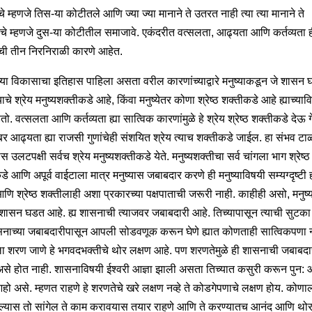
ाचे म्हणजे तिस-या कोटीतले आणि ज्या ज्या मानाने ते उतरत नाही त्या त्या मानाने ते
चे म्हणजे दुस-या कोटीतील समाजावे. एकंदरीत वत्सलता, आढ्यता आणि कर्तव्यता 
ी तीन निरनिराळी कारणे आहेत.
ाच्या विकासाचा इतिहास पाहिला असता वरील कारणांच्याद्वारे मनुष्याकडून जे शासन
याचे श्रेय मनुष्यशक्तीकडे आहे, किंवा मनुष्येतर कोणा श्रेष्ठ शक्तीकडे आहे ह्याच्याव
ो. वत्सलता आणि कर्तव्यता ह्या सात्विक कारणांमुळे हे श्रेय श्रेष्ठ शक्तीकडे देऊ ग
ोबर आढ्यता ह्या राजसी गुणांचेही संशयित श्रेय त्याच शक्तीकडे जाईल. हा संभव टा
ास उलटपक्षी सर्वच श्रेय मनुष्यशक्तीकडे येते. मनुष्यशक्तीचा सर्व चांगला भाग श्रेष्ठ
े आणि अपूर्व वाईटाला मात्र मनुष्यास जबाबदार करणे ही मनुष्याविषयी सम्यग्दृष्टी 
णि श्रेष्ठ शक्तीलाही अशा प्रकारच्या पक्षपाताची जरूरी नाही. काहीही असो, मनुष्य
 हे शासन घडत आहे. ह्य शासनाची त्याजवर जबाबदारी आहे. तिच्यापासून त्याची सुटका
ासनाच्या जबाबदारीपासून आपली सोडवणूक करून घेणे ह्यात कोणताही सात्विकपणा न
ला शरण जाणे हे भगवदभक्तीचे थोर लक्षण आहे. पण शरणतेमुळे ही शासनाची जबाबदा
असे होत नाही. शासनाविषयी ईश्वरी आज्ञा झाली असता तिच्यात कसुरी करून पुन: आ
ो असे. म्हणत राहणे हे शरणतेचे खरे लक्षण नव्हे ते कोडगेपणाचे लक्षण होय. कोणा
ल्यास तो सांगेल ते काम करावयास तयार राहणे आणि ते करण्यातच आनंद आणि थो