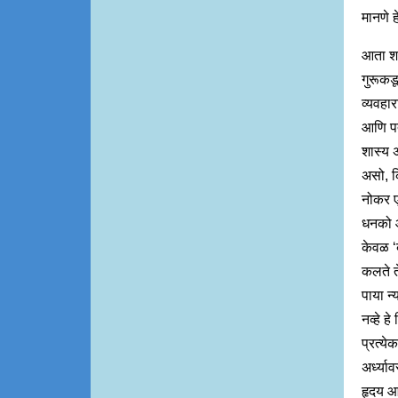
मानणे ह
आता शा
गुरूकड
व्यवहा
आणि पत्
शास्य 
असो, क
नोकर ए
धनको आ
केवळ ‘ब
कलते त
पाया न
नव्हे ह
प्रत्ये
अर्ध्या
हृदय आण