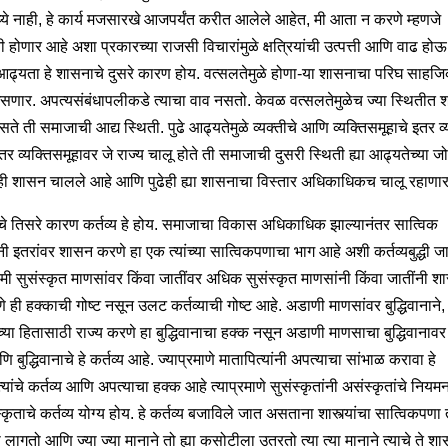
ध्ये नाही, हे कार्य मजसारखे आजपर्यंत करीत आलेले आहेत, मी आता न करणे म्हणजे
 होणार आहे अशा प्रकारच्या राजसी विचारांमुळे क्षत्रियांची उत्पत्ती आणि वाढ होऊ
 आढ्यता हे शासनाचे दुसरे कारण होय. वत्सलतेमुळे होणा-या शासनाचा परिघ साह
सणार. अपत्यसंबंधापलीकडे त्याचा वाव नसतो. केवळ वत्सलतेमुळेच ज्या स्थितीत
ते ती समाजाची आद्य स्थिती. पुढे आढ्यतेमुळे व्यक्तीचे आणि व्यक्तिसमूहाचे इतर व्
तर व्यक्तिसमूहावर जे राज्य चालू होते ती समाजाची दुसरी स्थिती ह्या आढ्यतेच्या ज
िही शासन चालले आहे आणि पुढेही ह्या शासनाचा विस्तार अधिकाधिकच चालू रहाणार
े तिसरे कारण कर्तव्य हे होय. समाजाचा विकास अधिकाधिक झाल्यानंतर सात्विक
ी इतरांवर शासन करणे हा एक त्यांच्या सात्विकपणाचा भाग आहे अशी कर्तव्यबुद्धी ज
कमी सुसंस्कृत माणसांवर किंवा जातींवर अधिक सुसंस्कृत माणसांनी किंवा जातींनी 
े ही हक्काची गोष्ट नसून उलट कर्तव्याची गोष्ट आहे. अडाणी माणसांवर बुद्धिवानाने
च्या हितासाठी राज्य करणे हा बुद्धिवानाचा हक्क नसून अडाणी माणसाचा बुद्धिवानाव
 बुद्धिवानाचे हे कर्तव्य आहे. ज्याप्रमाणे मातापित्यांनी अपत्याचा सांभाळ करावा हे
्यांचे कर्तव्य आणि अपत्याचा हक्क आहे त्याप्रमाणे सुसंस्कृतांनी असंस्कृतांचे नियम
स्कृताचे कर्तव्य योग्य होय. हे कर्तव्य बजाविले जात असताना शास्त्यांचा सात्विकपणा 
ागतो आणि ज्या ज्या मानाने तो ह्या कसोटीला उतरतो त्या त्या मानाने त्याचे ते श