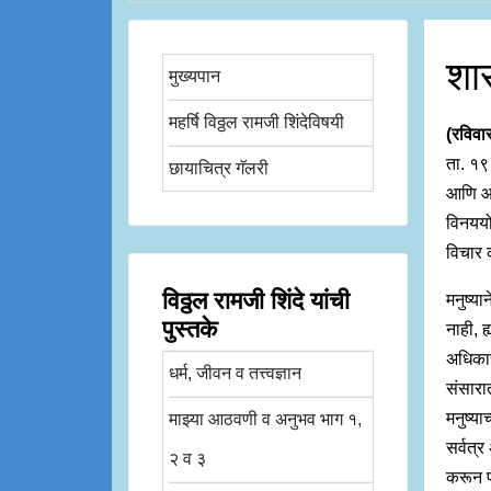
शा
मुख्यपान
महर्षि विठ्ठल रामजी शिंदेविषयी
(रविवा
ता. १९
छायाचित्र गॅलरी
आणि आप
विनययो
विचार 
विठ्ठल रामजी शिंदे यांची
मनुष्या
पुस्तके
नाही, ह
अधिकार 
धर्म, जीवन व तत्त्वज्ञान
संसारा
मनुष्या
माझ्या आठवणी व अनुभव भाग १,
सर्वत्
२ व ३
करून पा