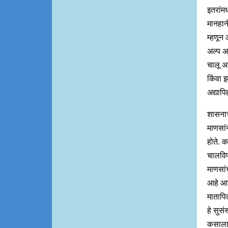
इतरांम
मानहानी
म्हणून
अल्प अ
चालू अस
किंवा इ
अद्याप
शासनाच
माणसांन
होते. 
चालविण
माणसां
आहे आणि
मातापित
हे सुसं
कसाला ल