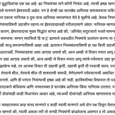
ी बुद्धादिकांचा एक पक्ष आहे. ह्या नियमांच्या मागे कोणी नियंता आहे, त्याची इच्छा म्ह
से मानणारे ईश्वरवादी आहेत. पण हे दोन्ही पक्ष सारखेच आस्तिक समजावयास पाहि
रात एकास नास्तिक व दुस-यास आस्तिक समजण्यात येते हे चुकीचे आहे. केवळ निय
नियंत्याविषयी उदासीन रहाणा-या ईश्वरवाद्यासही वरीलप्रमाणे अंशत: नास्तिक म्हण
 कारण, ईश्वरवादाचा मुख्य सिद्धांत सांगत आहे की, ‘अपिचेत् सदुराचारो भजते मामन्
 समन्तव्य: सम्यग् व्यवसितो हि स:||’ ह्यामध्ये धडधडीत नियमांचे उल्लंघन करणा-या 
ासही साधू समजण्याविषयी आज्ञा आहे. ह्यावरून नियमबंधनाविषयी हा पक्ष किती उदा
 उलटपक्षी, नियमवाद्यांचा असा आग्रह असतो की, आज आम्ही जे विचार मनात आणू त्य
ान उद्या आग्रह असतो की, आज आम्ही जे विचार मनात आणू त्यांचे पर्यवसना उद्या क
 इतकेच नव्हे, तर आजचा विचार ती उद्याची कृती, उद्याची कृती ती परवाची सवय, पर
 तेरवाचे शील, तेरवाचे शील ती शाश्वतची समाधी, येणेप्रमाणे पर्यवसानाची अबाधित 
 मानतो. आणि ही परंपरा नियंत्याची इच्छा आहे की नाही, ह्याविषयीच्या विचारात तो प
ह्याप्रकारे बोधिसत्व आणि भगवतभक्त हे सारखेच आस्तिक किंवा नास्तिक ठरतात. पर
थी दोघांचाही काही विधानांवर आधार आहे, त्याअर्थी दोघांनाही आस्तिक म्हणावयास पा
व्यवहारामध्य काह सनद मानणारे व काही स्वामी मानणारे असे दोन पक्ष दिसून येतात
ष म्हणतो की, स्वामी असला तरी तो सनदी नियमांनी बांधलेलाच असणार व तो असा