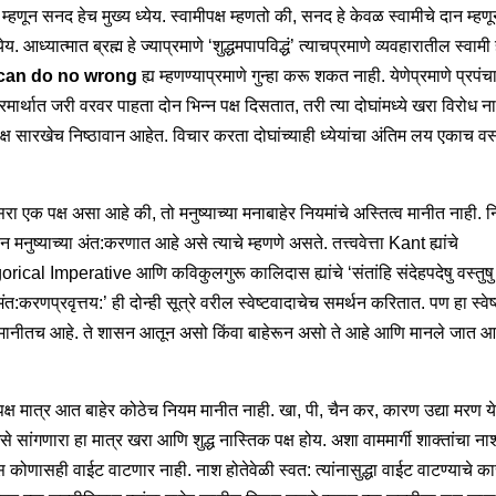
 म्हणून सनद हेच मुख्य ध्येय. स्वामीपक्ष म्हणतो की, सनद हे केवळ स्वामीचे दान म्हण
्येय. आध्यात्मात ब्रह्म हे ज्याप्रमाणे ‘शुद्धमपापविद्धं’ त्याचप्रमाणे व्यवहारातील स्वाम
 can do no wrong
ह्य म्हणण्याप्रमाणे गुन्हा करू शकत नाही. येणेप्रमाणे प्रपंच
ार्थात जरी वरवर पाहता दोन भिन्न पक्ष दिसतात, तरी त्या दोघांमध्ये खरा विरोध ना
पक्ष सारखेच निष्ठावान आहेत. विचार करता दोघांच्याही ध्येयांचा अंतिम लय एकाच वस
ा एक पक्ष असा आहे की, तो मनुष्याच्या मनाबाहेर नियमांचे अस्तित्व मानीत नाही. न
न मनुष्याच्या अंत:करणात आहे असे त्याचे म्हणणे असते. तत्त्ववेत्ता Kant ह्यांचे
rical Imperative आणि कविकुलगुरू कालिदास ह्यांचे ‘संतांहि संदेहपदेषु वस्तुषु
ंत:करणप्रवृत्तय:’ ही दोन्ही सूत्रे वरील स्वेष्टवादाचेच समर्थन करितात. पण हा स्वे
ानीतच आहे. ते शासन आतून असो किंवा बाहेरून असो ते आहे आणि मानले जात आह
क्ष मात्र आत बाहेर कोठेच नियम मानीत नाही. खा, पी, चैन कर, कारण उद्या मरण य
े सांगणारा हा मात्र खरा आणि शुद्ध नास्तिक पक्ष होय. अशा वाममार्गी शाक्तांचा ना
स कोणासही वाईट वाटणार नाही. नाश होतेवेळी स्वत: त्यांनासुद्धा वाईट वाटण्याचे क