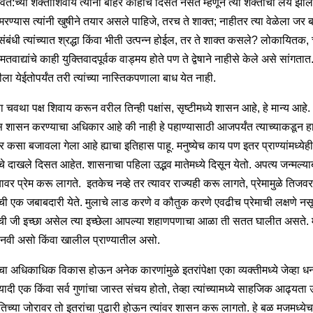
स्वत:च्या शक्तीशिवाय त्यांना बाहेर काहीच दिसत नसते म्हणून त्या शक्तीचा लय झाल
रण्यास त्यांनी खुषीने तयार असले पाहिजे, तरच ते शाक्त; नाहीतर त्या वेळेला जर ब
बंधी त्यांच्यात श्रद्धा किंवा भीती उत्पन्न होईल, तर ते शाक्त कसले? लोकायितक, 
 मतवाद्यांचे काही युक्तिवादपूर्वक वाड्मय होते पण ते द्वेषाने नाहीसे केले असे सांगतात
 येईतोपर्यंत तरी त्यांच्या नास्तिकपणाला बाध येत नाही.
 चवथा पक्ष शिवाय करून वरील तिन्ही पक्षांस, सृष्टीमध्ये शासन आहे, हे मान्य आहे
ास शासन करण्याचा अधिकार आहे की नाही हे पहाण्यासाठी आजपर्यंत त्याच्याकडून ह
 कसा बजावला गेला आहे ह्याचा इतिहास पाहू. मनुष्येच काय पण इतर प्राण्यांमध्येही
े दाखले दिसत आहेत. शासनाचा पहिला उद्भव मातेमध्ये दिसून येतो. अपत्य जन्मल्य
यावर प्रेम करू लागते. इतकेच नव्हे तर त्यावर राज्यही करू लागते, प्रेमामुळे तिजवर
ी एक जबाबदारी येते. मुलाचे लाड करणे व कौतुक करणे एवढीच प्रेमाची लक्षणे नस
ची जी इच्छा असेल त्या इच्छेला आपल्या शहाणपणाचा आळा ती सतत घालीत असते. 
ानवी असो किंवा खालील प्राण्यातील असो.
ा अधिकाधिक विकास होऊन अनेक कारणांमुळे इतरांपेक्षा एका व्यक्तीमध्ये जेव्हा ध
इत्यादी एक किंवा सर्व गुणांचा जास्त संचय होतो, तेव्हा त्यांच्यामध्ये साहजिक आढ्यता उ
िच्या जोरावर तो इतरांचा पुढारी होऊन त्यांवर शासन करू लागतो. हे बळ मजमध्येच