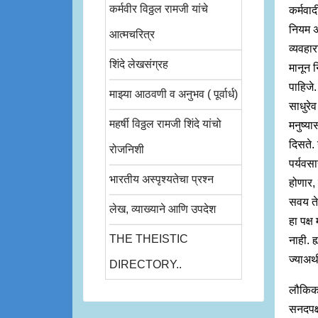
कर्मवीर विठ्ठल रामजी यांचे
कर्मवाद
नियम अ
आत्मचरित्र
व्यवहा
शिंदे लेखसंग्रह
मानून 
पाहिजे.
माझ्या आठवणी व अनुभव ( पूर्वार्ध)
साधुरेव
महर्षी विठ्ठल रामजी शिंदे यांचो
मनुष्य
दिसते.
रोजनिशी
पर्यवस
भारतीय अस्पृश्यतेचा प्रश्न
होणार,
सवय ते
लेख, व्याख्याने आणि उपदेश
हा पक्ष
THE THEISTIC
नाही. 
ज्याअर्
DIRECTORY..
लौकिक 
सनदपक्