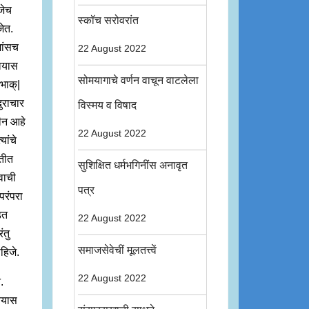
णजेच
स्कॉच सरोवरांत
जेत.
मांसच
22 August 2022
ावयास
सोमयागाचे वर्णन वाचून वाटलेला
यभाक्|
दुराचार
विस्मय व विषाद
सीन आहे
22 August 2022
ांचे
ृतीत
सुशिक्षित धर्मभगिनींस अनावृत
वाची
पत्र
परंपरा
डत
22 August 2022
ंतु
समाजसेवेचीं मूलतत्त्वें
हिजे.
22 August 2022
.
वयास