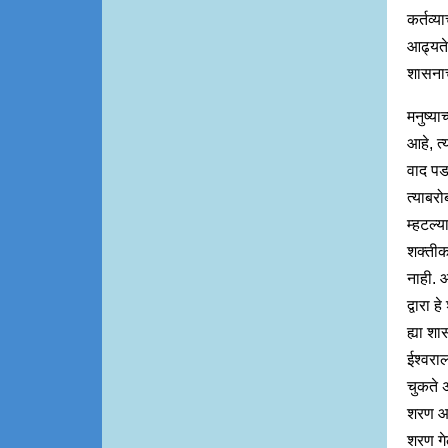
कर्तव्य
आढ्यते
शासनाच
मनुष्य
आहे, त्
वाद पडत
त्याबर
म्हटल्य
शक्तीकड
नाही. आ
द्वारा
ह्या श
ईश्वरा
चुकते 
शरण आह
शरण गे