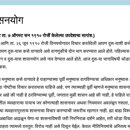
सनयोग
र ता. ७ ऑगस्ट सन १९१० रोजीं केलेल्या उपदेशाचा सारांश.)
 आणि ता. २६ जून १९१० रोजी विनययोगावर विचार करतेवेली आपण दुस-याशी कसे 
ण दुस-यास कसे वागवावे असे वागणुकीचे दोन भाग करण्यात आले होते. पहिल्यास
ग व दुस-यास शासनयोग असे नाव देण्यात आले होते. आज दुस-या भागाविषयी थोड
करू.
ने मनुष्यास कसे वागवावे हे पाहाण्याच्या पूर्वी मनुष्यास वागविण्याचा अधिकार मनुष्या
्या गोष्टीचा विचार करावयास पाहिजे आहे. पण त्याच्याही पूर्वी म्हणजे मनुष्यास शासन
आहे की नाही हे ठरविण्याच्या पूर्वी, जगतात मुळी शासन आहे की नाही, हे पाहिले पा
तील व्यवहाराचा पायाच जर कोणत्याही शासनावर अथवा नियमावर अवलंबून नसला,
च्या व्यवहारापुरताच शासनाचा विचार करण्याची जरूरीच रहाणार नाही. ह्या बाह्य विश्व
र अबाधित आढळून येणा-या शासनाविषयी जरी निरनिराळ दर्शने आहेत, तरी थोडा विच
हता त्यामध्ये वस्तुत: विरोध नाही असे दिसून येईल. केवल नीतिनियमांचे अस्तित्व 