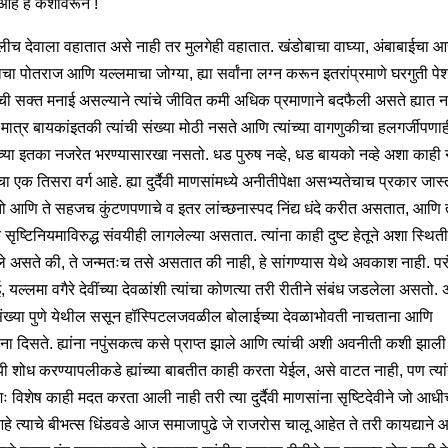
आहे हे कशावरून !
मुलीच देवाला वहातात असे नाही तर मुलगेही वहातात. खंडोबाचा वाघ्या, अंबाबाईचा आर
वाचा पोतराज आणि यल्लमाचा जोग्या, ह्या सर्वांना लग्न करून इतरांप्रमाणे घरगुती पेश
ाची सक्त मनाई असल्याने त्यांचे जीवित कमी अधिक प्रमाणाने बदफैली असते ह्यात
मात्र बायकांइतकी त्यांची संख्या मोठी नसते आणि त्यांच्या वागणुकीचा हलगर्जीपणा
च्या इतका नजरेत भरण्यासारखा नसतो. धड पुरुष नव्हे, धड बायको नव्हे अशा काही
ा एक तिसरा वर्ग आहे. ह्या दुर्दैवी माणसांमध्ये अनीतीपेक्षा असभ्यतेचाच प्रकार जास्
आणि ते सहजच कुंटणपणाचे व इतर लांच्छनास्पद निंद्य धंदे करीत असतात, आणि त्
 सृष्टिनियमाविरुद्ध संवयीही लागलेल्या असतात. त्यांना काही दुष्ट हेतूने अशा स्थित
े असते की, ते जन्मतःच तसे असतात की नाही, हे सांगण्यास येथे अवकाश नाही. परं
, यल्लमा वगैरे देवींच्या देवळांशी त्यांचा कोणत्या तरी रीतीने संबंध जडलेला असतो. 
ंख्या पुणे येथील ससून हॉस्पिटलजवळील बोलाईच्या देवळाभोवती नाचताना आणि
ना दिसते. ह्यांना नपुंसकत्व कसे प्राप्त झाले आणि त्यांची अशी अवनीती कशी झाली
षयी शोध करण्यापलीकडे ह्यांच्या बाबतीत काही करता येईल, असे वाटत नाही, पण त्या
शः विशेष काही मदत करता आली नाही तरी त्या दुर्दैवी माणसांना सृष्टिदेवीने जो आध
हे त्याचे बीभत्स धिंडवडे आज समाजापुढे जे राजरोस चालू आहेत ते तरी कायद्याने 