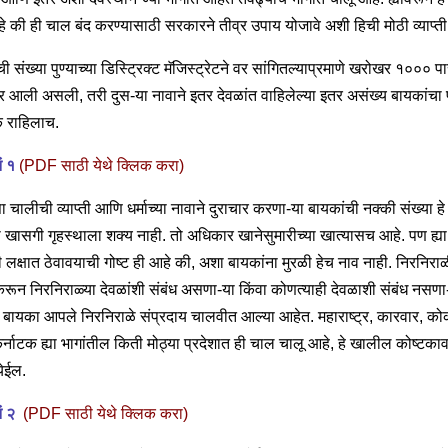
े की ही चाल बंद करण्यासाठी सरकारने तीव्र उपाय योजावे अशी हिची मोठी व्याप्ती
ंची संख्या पुण्याच्या डिस्ट्रिक्ट मॅजिस्ट्रेटने वर सांगितल्याप्रमाणे खरोखर १००० प
 आली असली, तरी दुस-या नावाने इतर देवळांत वाहिलेल्या इतर असंख्य बायकांचा प
 राहिलाच.
ं १
(PDF साठी येथे क्लिक करा)
ा चालीची व्याप्ती आणि धर्माच्या नावाने दुराचार करणा-या बायकांची नक्की संख्या हे
 खासगी गृहस्थाला शक्य नाही. तो अधिकार खानेसुमारीच्या खात्यासच आहे. पण ह्या
 लक्षात ठेवावयाची गोष्ट ही आहे की, अशा बायकांना मुरळी हेच नाव नाही. निरनिराळ
रून निरनिराळ्या देवळांशी संबंध असणा-या किंवा कोणत्याही देवळाशी संबंध नसणा
 बायका आपले निरनिराळे संप्रदाय चालवीत आल्या आहेत. महाराष्ट्र, कारवार, क
्नाटक ह्या भागांतील किती मोठ्या प्रदेशात ही चाल चालू आहे, हे खालील कोष्टका
येईल.
ं २
(PDF साठी येथे क्लिक करा)