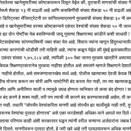
ितलेल्या खानेसुमारीच्या कोष्टकावरून दिसून येईल की, दुराचारी माणसांची संख्या गे
्षांमध्ये शेकडा १३ नी वाढली आहे आणि कसबिणींची संख्या शेकडा ५० नी वाढली आह
्या डिस्ट्रिक्ट मॅजिस्ट्रेटनी वर सांगितल्याप्रमाणे मुरळ्यांची संख्या शेकडा ३० नी क
े व खानेसुमारीच्या वरच्या कोष्टकान्वये एकंदर वेश्यांची संख्या शेकडा ५० नी जास
 ह्या दोन गोष्टींचा मेळ बसविण्याची जादू नुसत्या शिक्षणाच्या कांडीने कशी साधावी ! 
्रेटसाहेबांच्या सांगण्याविषयी जबर शंका येत आहे. शिवाय ज्यांना म्हणून हिंदुस्थानात
ाराच्या कारणांची थोडीशी तरी माहिती आहे, त्यांना कळून येईल की मुंबई इलाख्यातील
ची एकंदर संख्या १,७५,२८४ आहे, त्यांपैकी ३०० पेक्षा जास्त मुरळ्या खात्रीने असाव्य
केवळ शिक्षणप्रसारानेच मुरळया नाहीशा होतील असे समजणे म्हणजे शिक्षणाने देशा
ी नाहीसे होतील, असे समजण्यासारखेच व्यर्थ आहे. पोलीस खात्याच्या ऐवजी केवळ शि
चीच योजना करून जर चोरी आणि भामटेगिरी बंद करता येत नाही, तर त्या खात्याकड
ेशीर आणि अनीतिपर चाली व त्यामुळे उघड होणारा व्यभिचार तो कसा बंद होणार ! सर
ार बंद करणे हे शक्य नाही, तरी पण त्याची जी कारणे बंद करण्यासारखी आहेत, ती क
 नाही. तथापि “जोपर्यंत वेश्यांकरिता मागणी आहे तोपर्यंत ह्या चालीमुळे नाही तरी, द
रूनच वेश्यांचा पुरवठा होणारच” असे एका फरडेशाही अधिका-याने आपले मत दिले 
ताचा परिणाम काही अंशी सरकारवर घडून त्यांनी वरील सन्मान्य अर्जदारांना जबाब 
े दिसते. मागणीवरून पुरवठा होतो, हे जरी खरे आहे तरी पुरवठ्यावरून अधिक मागणी