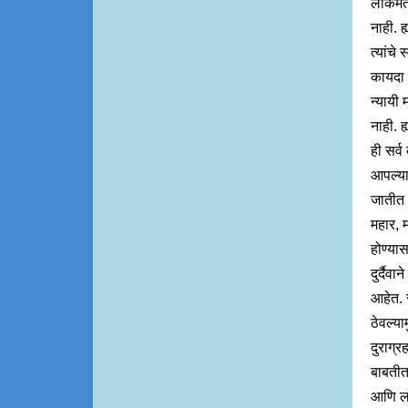
लोकमता
नाही. ह
त्यांचे
कायदा ह
न्यायी
नाही. 
ही सर्
आपल्या
जातीत 
महार, 
होण्यास
दुर्दैव
आहेत. 
ठेवल्या
दुराग्र
बाबतीत 
आणि लो