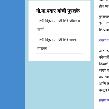
होत आह
गो.मा.पवार यांची पुस्तके
मुरळ्या
महर्षी विठ्ठल रामजी शिंदे जीवन व
३०० वर
कार्य
शिल्लक
महर्षी विठ्ठल रामजी शिंदे समग्र
तक्ता न
वाङमय
आता ह्य
कोणाही
ठिकाणी
धारण क
असंख्य
आणि कर
कळून 
तक्ता न