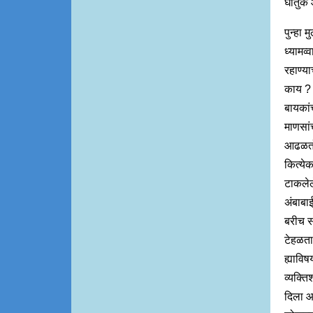
घातुक 
पुन्हा 
ध्यामव्
रहाण्य
काय ? 
बायकां
माणसांच
आढळतो 
कित्येक
टाकलेल
अंबाबाई
बरीच स
टेहळता
ह्यावि
व्यक्ति
दिला आ