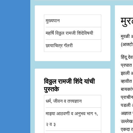
मुर
मुख्यपान
महर्षि विठ्ठल रामजी शिंदेविषयी
मुरळी 
(आक्टोब
छायाचित्र गॅलरी
हिंदू द
प्रघात
झाली आ
विठ्ठल रामजी शिंदे यांची
व्हावी
पुस्तके
बायकां
प्राचीन
धर्म, जीवन व तत्त्वज्ञान
पडली अ
अज्ञात 
माझ्या आठवणी व अनुभव भाग १,
उल्लेख 
२ व ३
एकदा त