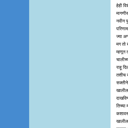
हेही वि
मागणीस
नवीन पु
परिणाम
ज्या अ
मग तो 
म्हणून 
चालीच्
राहू दि
तशीच र
सक्तीने
खालील 
दाखविण
तिच्या
कशावरून
खालील 