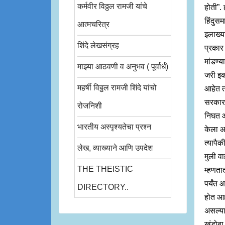
कर्मवीर विठ्ठल रामजी यांचे
होती”. 
हिंदुसम
आत्मचरित्र
इलाख्य
शिंदे लेखसंग्रह
प्रकार 
मांडण्
माझ्या आठवणी व अनुभव ( पूर्वार्ध)
जरी इक
महर्षी विठ्ठल रामजी शिंदे यांचो
आहेत तर
सरकारने
रोजनिशी
निघत आह
भारतीय अस्पृश्यतेचा प्रश्न
केला आ
त्यापैक
लेख, व्याख्याने आणि उपदेश
मुली व
THE THEISTIC
म्हणतात
पर्यंत
DIRECTORY..
होत आहे
असल्या
खंडोबा