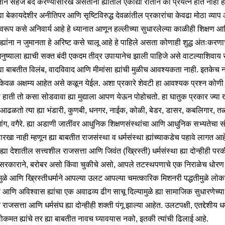
ने सहज बंद करण्यासारखे असताना ह्यांतील एकाद्या रीतीने का प्रयत्न होत नाही 
्या बेकायदेशीर अनीतिपर आणि सृष्टिविरुद्ध देवळांतील प्रकारांचा केवढा मोठा व्या
 स्वरूप कसे अनिवार्य आहे हे ध्यानात आणून हल्लीच्या सुधारलेल्या काळीही शिक्षण आ
्यांना न जुमानता हे अरिष्ट कसे चालू आहे हे पाहिले असता कोणाही शुद्ध अंतःकरणाच
 मनुष्याला ह्याची सक्त बंदी एकदम तीव्र उपायानेच झाली पाहिजे असे वाटल्याशिवाय
ह्या बाबतीत विलंब, वादविवाद आणि मीमांसा ह्यांची मुळीच आवश्यकता नाही. इतकेच नव
व केवळ अक्षम्य आहेत असे कळून येईल. अशा प्रकारे शेवटी हा आवश्यक प्रश्न कोणी
 हाती तो कसा सोडवावा ह्या मुद्याला आपण येऊन पोहोचतो. हा घातुक प्रकार ज्या 
आढळतो त्या ह्या भंडारी, कुणबी, धनगर, नाईक, कोळी, बेडर, डासर, कबलिगार, त
मांग, वगैरे. ह्या अडाणी जातींवर आधुनिक शिक्षणसंस्थांचा आणि आधुनिक सभ्यतेचा स
ारखा नाही म्हणून ह्या बाबतीत राजसंस्था व धर्मसंस्था ह्यांच्याकडेच पहावे लागत आ
ाने ह्या देशातील सत्त्वशील राजसत्ता आणि जिवंत (ख्रिस्ती) धर्मसंस्था ह्या दोन्हीही पर
सरकाराने, बरोबर असो किंवा चुकीचे असो, आपले तटस्थपणाचे एक निराळेच धोरण
मुळे आणि ख्रिस्तीधर्माने आपल्या उलट आपल्या चमत्कारिक मिशनरी पद्धतीमुळे लोकां
ह आणि अविश्वास ह्यांचा एक अवाढव्य ढीग साचू दिल्यामुळे ह्या सामाजिक सुधारणेच्या
राजसत्ता आणि धर्मसंघ ह्या दोन्हीही शक्ती पंगू झाल्या आहेत. उलटपक्षी, एतद्देशीय धर
कमत ह्यांचे तर ह्या बाबतीत नावच घ्यावयास नको, इतकी त्यांची ढिलाई आहे.