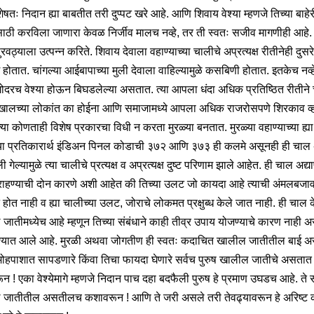
शेषतः निदान ह्या बाबतीत तरी दुप्पट खरे आहे. आणि शिवाय वेश्या म्हणजे तिच्या बाहे
ाठी करविला जाणारा केवळ निर्जीव मालच नव्हे, तर ती स्वतः सजीव मागणीही आहे.
रवठ्याला उत्पन्न करिते. शिवाय देवाला वहाण्याच्या चालीचे अप्रत्यक्ष रीतीनेही दुसर
 होतात. चांगल्या आईबापाच्या मुली देवाला वाहिल्यामुळे कसबिणी होतात. इतकेच नव्ह
गोदरच वेश्या होऊन बिघडलेल्या असतात. त्या आपला धंदा अधिक प्रतिष्ठित रीतीने
खालच्या लोकांत का होईना आणि समाजामध्ये आपला अधिक राजरोसपणे शिरकाव व्ह
त्या कोणताही विशेष प्रकारचा विधी न करता मुरळ्या बनतात. मुरळ्या वहाण्याच्या ह्या 
या प्रतिकारार्थ इंडिअन पिनल कोडाची ३७२ आणि ३७३ ही कलमे असूनही ही चाल अ
ली गेल्यामुळे त्या चालीचे प्रत्यक्ष व अप्रत्यक्ष दुष्ट परिणाम झाले आहेत. ही चाल अद्य
ाहण्याची दोन कारणे अशी आहेत की तिच्या उलट जो कायदा आहे त्याची अंमलबजा
 होत नाही व ह्या चालीच्या उलट, जोराचे लोकमत प्रक्षुब्ध केले जात नाही. ही चाल
जातीमध्येच आहे म्हणून तिच्या संबंधाने काही तीव्र उपाय योजण्याचे कारण नाही अ
्यात आले आहे. मुरळी अथवा जोगतीण ही स्वतः कदाचित खालील जातीतील बाई 
 मोहपाशात सापडणारे किंवा तिचा फायदा घेणारे सर्वच पुरुष खालील जातीचे असतात
 ! एका वेश्येमागे म्हणजे निदान पाच दहा बदफैली पुरुष हे प्रमाण उघडच आहे. ते स
जातीतील असतीलच कशावरून ! आणि ते जरी असले तरी तेवढ्यावरून हे अरिष्ट 