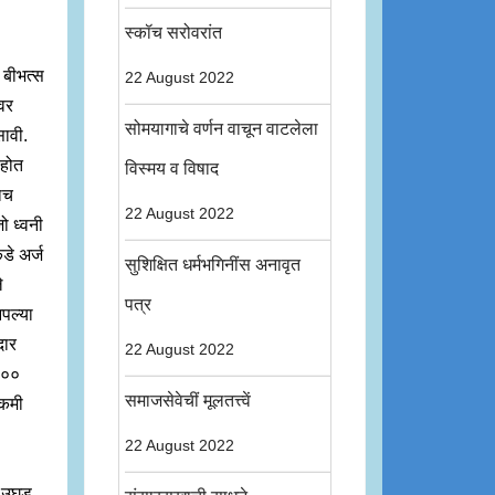
स्कॉच सरोवरांत
 बीभत्स
22 August 2022
ावर
सोमयागाचे वर्णन वाचून वाटलेला
सावी.
 होत
विस्मय व विषाद
याच
22 August 2022
ो ध्वनी
डे अर्ज
सुशिक्षित धर्मभगिनींस अनावृत
े
पत्र
आपल्या
दार
22 August 2022
 ३००
समाजसेवेचीं मूलतत्त्वें
 कमी
22 August 2022
े उघड