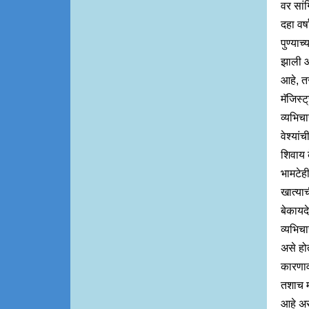
वर सांग
दहा वर
पुण्याच
झाली आह
आहे, तर
मॅजिस्ट
व्यभिच
वेश्यां
शिवाय 
भामटेह
खात्या
बेकायद
व्यभिच
असे होत
कारणाव
तशाच म
आहे अस