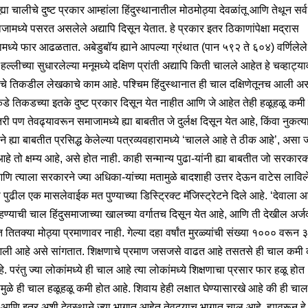
ह्या चालीचे दुष्ट प्रकार आम्हांला हिंदुस्थानातील मोठमोठ्या देवळांतू आणि तेथून सर्व
ाजामध्ये पसरत असलेले अद्यापि दिसून येतात. हे प्रकार इतर ठिकाणांपेक्षा मद्रास
ामध्ये फार आढळतात. अबेडुबॉय ह्याने आपल्या ग्रंथात (पान ५९२ ते ६०४) वर्णिलेले
हल्लीच्या सुधारलेल्या मनूमध्ये दक्षिण प्रांती अद्यापि किती चालले आहेत हे चव्हाट्य
याचे तिकडील लेखकाचे काम आहे. पश्चिम हिंदुस्थानात ही चाल दक्षिणेतूनच आली अ
डे तिकडच्या इतके दुष्ट प्रकार दिसून येत नाहीत आणि जे आहेत तेही हळूहळू कमी
ी पण तेवढ्यावरून समाजामध्ये ह्या बाबतीत जे दुर्लक्ष दिसून येत आहे, किंवा नुकत्
 ह्या बाबतीत प्रसिद्ध केलेल्या पत्रव्यवहारामध्ये ‘चालले आहे ते ठीक आहे’, असा ज
े तो क्षम्य आहे, असे होत नाही. काही सन्मान्य पुढा-यांनी ह्या बाबतीत जो सरकारक
णि त्याला सरकारने ज्या अधिका-यांच्या मतामुळे बादशाही उत्तर देऊन वाटेस लाविल
ी पुढील एक मासलेवाईक मत पुण्याच्या डिस्ट्रिक्ट मॅजिस्ट्रेटने दिले आहे. ‘देवाला 
ाहण्याची चाल हिंदुसमाजाच्या खालच्या वर्गातच दिसून येत आहे, आणि ती देखील अर्ज
 तितक्या मोठ्या प्रमाणावर नाही. गेल्या दहा वर्षांत मुरळ्यांची संख्या १००० वरून
 आली आहे असे सांगतात. शिक्षणाचे प्रमाण जसजसे वाढत आहे तसतसे ही चाल कमी
. परंतु ज्या लोकांमध्ये ही चाल आहे त्या लोकांमध्ये शिक्षणाचा प्रसार फार हळू होत
मुळे ही चाल हळूहळू कमी होत आहे. शिवाय हेही लक्षात घेण्यासारखे आहे की ही चाल
 आणि इतर अशी देवस्थाने ज्या भागात आहेत तेवढ्याच भागात चालू आहे. ह्यावरून ह