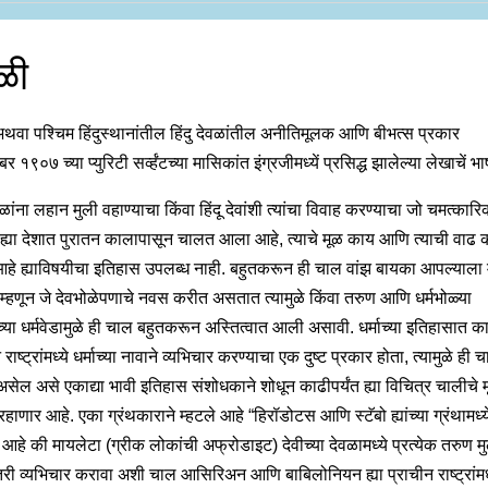
ळी
अथवा पश्चिम हिंदुस्थानांतील हिंदु देवळांतील अनीतिमूलक आणि बीभत्स प्रकार
र १९०७ च्या प्युरिटी सर्व्हंटच्या मासिकांत इंग्रजीमध्यें प्रसिद्ध झालेल्या लेखाचें भा
ेवळांना लहान मुली वहाण्याचा किंवा हिंदू देवांशी त्यांचा विवाह करण्याचा जो चमत्कार
 ह्या देशात पुरातन कालापासून चालत आला आहे, त्याचे मूळ काय आणि त्याची वाढ
हे ह्याविषयीचा इतिहास उपलब्ध नाही. बहुतकरून ही चाल वांझ बायका आपल्याला म
त म्हणून जे देवभोळेपणाचे नवस करीत असतात त्यामुळे किंवा तरुण आणि धर्मभोळ्या
च्या धर्मवेडामुळे ही चाल बहुतकरून अस्तित्वात आली असावी. धर्माच्या इतिहासात क
 राष्ट्रांमध्ये धर्माच्या नावाने व्यभिचार करण्याचा एक दुष्ट प्रकार होता, त्यामुळे ही च
सेल असे एकाद्या भावी इतिहास संशोधकाने शोधून काढीपर्यंत ह्या विचित्र चालीचे 
रहाणार आहे. एका ग्रंथकाराने म्हटले आहे “हिरॉडोटस आणि स्टॅबो ह्यांच्या ग्रंथामध्
आहे की मायलेटा (ग्रीक लोकांची अफ्रोडाइट) देवीच्या देवळामध्ये प्रत्येक तरुण मु
री व्यभिचार करावा अशी चाल आसिरिअन आणि बाबिलोनियन ह्या प्राचीन राष्ट्रांमध्