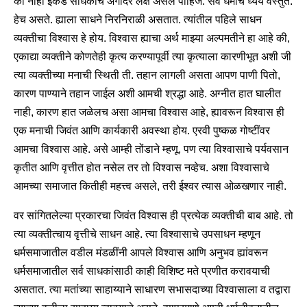
की नाही इकडे साधकाचे अगोदर लक्ष असले पाहिजे. सर्व धर्मांचे ध्येय वस्तुत:
हेच असते. ह्याला साधने निरनिराळी असतात. त्यांतील पहिले साधन
व्यक्तीचा विश्वास हे होय. विश्वास ह्याचा अर्थ माझ्या अल्पमतीने हा आहे की,
एकाद्या व्यक्तीने कोणतेही कृत्य करण्यापूर्वी त्या कृत्याला कारणीभूत अशी जी
त्या व्यक्तीच्या मनाची स्थिती ती. तहान लागली असता आपण पाणी पितो,
कारण पाण्याने तहान जाईल अशी आमची श्रद्धा आहे. अग्नीत हात घालीत
नाही, कारण हात जळेलच असा आमचा विश्वास आहे, ह्यावरून विश्वास ही
एक मनाची जिवंत आणि कार्यकारी अवस्था होय. एरवी पुष्कळ गोष्टींवर
आमचा विश्वास आहे. असे आम्ही तोंडाने म्हणू. पण त्या विश्वासाचे पर्यवसान
कृतीत आणि वृत्तीत होत नसेल तर तो विश्वास नव्हेच. अशा विश्वासाचे
आमच्या समाजात कितीही महत्त्व असले, तरी ईश्वर त्यास ओळखणार नाही.
वर सांगितलेल्या प्रकारचा जिवंत विश्वास ही प्रत्येक व्यक्तीची बाब आहे. तो
त्या व्यक्तीत्चाय वृत्तीचे साधन आहे. त्या विश्वासाचे उपसाधन म्हणून
धर्मसमाजातील वडील मंडळींनी आपले विश्वास आणि अनुभव ह्यांवरून
धर्मसमाजातील सर्व साधकांसाठी काही विशिष्ट मते प्रणीत करावयाची
असतात. त्या मतांच्या साहाय्याने साधारण सभासदाच्या विश्वासाला व तद्वारा