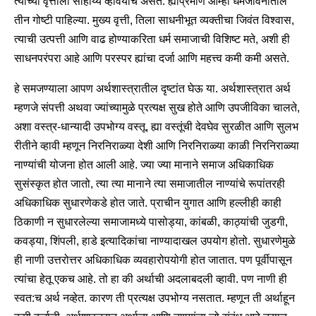
त्याच्या वृत्तीला साहाय्य व्हावयाचे असते. ह्याप्रमाणे आम्ही धर्मजीवनातील
तीन गोष्टी पाहिल्या. मुख्य वृत्ती, तिला साधनीभूत व्यक्तीचा जिवंत विश्वास,
त्याची उत्पत्ती आणि वाढ होण्याकरिता धर्म समाजाची विशिष्ट मते, अशी ही
साधनपरंपरा आहे आणि परस्पर ह्यांचा दर्जा आणि महत्त्व कमी कमी असते.
हे समजण्याला आपण अर्थशास्त्रातील दृष्टांत घेऊ या. अर्थशास्त्रात अर्थ
म्हणजे संपत्ती अथवा ज्यांच्यामुळे प्रत्यक्ष सुख होते आणि उपजीविका चालते,
अशा वस्त्र-धान्यादी उपभोग्य वस्तू. ह्या वस्तूंची देवघेव सुरळीत आणि सुलभ
रीतीने व्हावी म्हणून निरनिराळ्या देशी आणि निरनिराळ्या काळी निरनिराळ्या
नाण्यांची योजना होत आली आहे. ज्या ज्या मानाने समाज अधिकाधिक
सुसंस्कृत होत जातो, त्या त्या मानाने त्या समाजातील नाण्यांचे रूपांतरही
अधिकाधिक सुधारणेकडे होत जाते. प्राचीन युगात आणि हल्लीही काही
ठिकाणी न सुधारलेल्या समाजामध्ये पासोड्या, कांबळी, काठ्यांची जुडगी,
कवड्या, शिंपली, हाडे इत्यादिकांचा नाण्यादाखल उपयोग होतो. सुधारणेमुळे
ही नाणी उत्तरोत्तर अधिकाधिक व्यवहारोपयोगी होत जातात. पण पूर्वीपासून
त्यांचा हेतू एकच आहे. तो हा की अर्थाची अदलाबदली व्हावी. पण नाणी ही
स्वत:च अर्थ नव्हेत. कारण ती प्रत्यक्ष उपभोग्य नसतात. म्हणून ती अर्थाहून