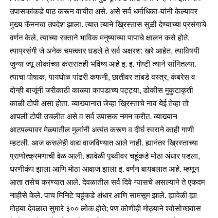
उपासकांकडे पाठ करून वाचीत असे. असे सर्व धर्माधिका-यांनी केल्यावर
मुख्य कॅननचा उपदेश झाला. त्यात त्याने ख्रिस्तास सुळी देण्याच्या प्रसंगाचे
वर्णन केले, त्याच्या रक्ताने भाविक मनुष्याच्या पापाचे क्षालन कसे होते,
त्याप्रसंगी जे अनेक चमत्कार घडले ते सर्व अक्षरश: खरे आहेत, त्याविषयी
जुन्या ज्यू लोकांच्या करारातही भविष्य आहे इ. इ. गोष्टी त्याने सांगितल्या.
त्याचा पोषाक, पायघोळ पांढरी कफनी, छातीवर तांबडे वस्त्र, कंबरेस व
दोन्ही बाजूंनी जरीकाठी काळ्या कापडाच्य पट्ट्या, डोकीस मुकुटाकृती
काळी टोपी असा होता. व्याख्यानात जेव्हा ख्रिस्ताचे नाव येई तेव्हा तो
आपली टोपी उचलीत असे व सर्व उपासक नमन करीत. व्याख्यान
आटपल्यावर मेळ्यातील मुलांनी अत्यंत करूण व दीर्घ स्वराने काही गाणी
म्हटली. आज कसलेही वाद्य वाजविण्यात आले नाही. ह्यानंतर ख्रिस्ताच्या
प्राणोत्क्रमणाची वेळ आली. ह्यावेळी पृथ्वीवर चहूंकडे मोठा अंधार पडला,
धरणीकंप झाला आणि मोठा आवाज झाला इ. वर्णन बायबलात आहे. म्हणून
आता तसेच करण्यात आले. देवळातील सर्व दिवे ग्यासचे असल्याने ते एकदम
नाहीसे केले. पाच मिनिटे चहूंकडे अंधार आणि सामसूम झाले. ह्यावेळी ह्या
मोठ्या देवळात सुमारे ३०० लोक होते; पण कोणीही मोठ्याने श्वोसोच्छवास