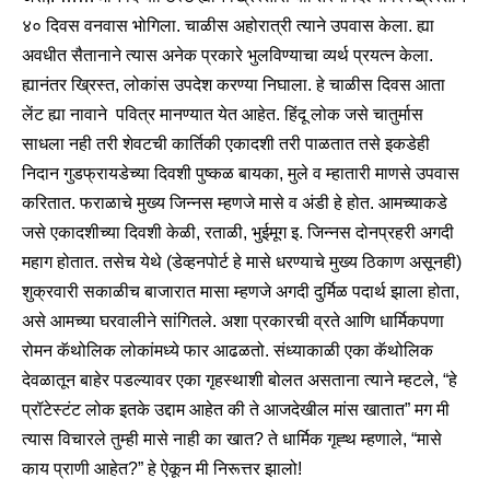
४० दिवस वनवास भोगिला. चाळीस अहोरात्री त्याने उपवास केला. ह्या
अवधीत सैतानाने त्यास अनेक प्रकारे भुलविण्याचा व्यर्थ प्रयत्न केला.
ह्यानंतर ख्रिस्त, लोकांस उपदेश करण्या निघाला. हे चाळीस दिवस आता
लेंट ह्या नावाने पवित्र मानण्यात येत आहेत. हिंदू लोक जसे चातुर्मास
साधला नही तरी शेवटची कार्तिकी एकादशी तरी पाळतात तसे इकडेही
निदान गुडफ्रायडेच्या दिवशी पुष्कळ बायका, मुले व म्हातारी माणसे उपवास
करितात. फराळाचे मुख्य जिन्नस म्हणजे मासे व अंडी हे होत. आमच्याकडे
जसे एकादशीच्या दिवशी केळी, रताळी, भुईमूग इ. जिन्नस दोनप्रहरी अगदी
महाग होतात. तसेच येथे (डेव्हनपोर्ट हे मासे धरण्याचे मुख्य ठिकाण असूनही)
शुक्रवारी सकाळीच बाजारात मासा म्हणजे अगदी दुर्मिळ पदार्थ झाला होता,
असे आमच्या घरवालीने सांगितले. अशा प्रकारची व्रते आणि धार्मिकपणा
रोमन कॅथोलिक लोकांमध्ये फार आढळतो. संध्याकाळी एका कॅथोलिक
देवळातून बाहेर पडल्यावर एका गृहस्थाशी बोलत असताना त्याने म्हटले, “हे
प्रॉटेस्टंट लोक इतके उद्दाम आहेत की ते आजदेखील मांस खातात” मग मी
त्यास विचारले तुम्ही मासे नाही का खात? ते धार्मिक गृह्थ म्हणाले, “मासे
काय प्राणी आहेत?” हे ऐकून मी निरूत्तर झालो!