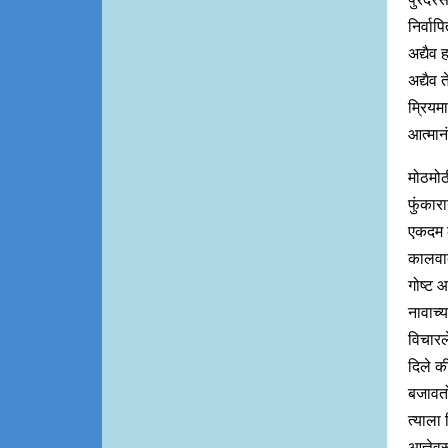
निर्वा
अद्यैव 
अद्यैव 
म्रियमा
आत्मान
मोठमोठ
फुंकार
एकदम क
कालवादस
गोष्ट आ
नावाच्
विचारल
दिले क
बजावतो
त्याला
आज्ञेव