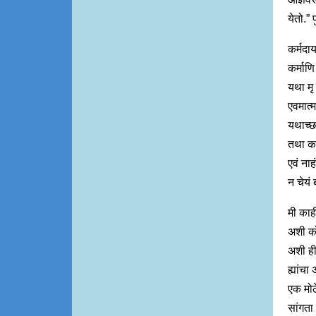
येतो.” 
कर्मदा
कर्माण
यथा मृ 
एवमात्म
यथाच्छा
तथा कर्
एवं नाहं
न चेयं 
मी काह
अशी कोण
अशी ही
ह्यांचा
एक मोठे
सांगता 