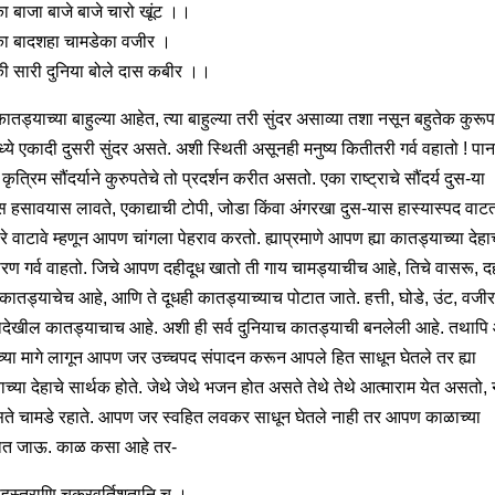
ा बाजा बाजे बाजे चारो खूंट ।।
का बादशहा चामडेका वजीर ।
ी सारी दुनिया बोले दास कबीर ।।
 कातड्याच्या बाहुल्या आहेत, त्या बाहुल्या तरी सुंदर असाव्या तशा नसून बहुतेक कुरू
ध्ये एकादी दुसरी सुंदर असते. अशी स्थिती असूनही मनुष्य कितीतरी गर्व वहातो ! पान
त्रिम सौंदर्याने कुरुपतेचे तो प्रदर्शन करीत असतो. एका राष्ट्राचे सौंदर्य दुस-या
रास हसावयास लावते, एकाद्याची टोपी, जोडा किंवा अंगरखा दुस-यास हास्यास्पद वाटत
रे वाटावे म्हणून आपण चांगला पेहराव करतो. ह्याप्रमाणे आपण ह्या कातड्याच्या देहा
रण गर्व वाहतो. जिचे आपण दहीदूध खातो ती गाय चामड्याचीच आहे, तिचे वासरू, दह
कातड्याचेच आहे, आणि ते दूधही कातड्याच्याच पोटात जाते. हत्ती, घोडे, उंट, वजी
देखील कातड्याचाच आहे. अशी ही सर्व दुनियाच कातड्याची बनलेली आहे. तथापि
च्या मागे लागून आपण जर उच्चपद संपादन करून आपले हित साधून घेतले तर ह्या
ाच्या देहाचे सार्थक होते. जेथे जेथे भजन होत असते तेथे तेथे आत्माराम येत असतो, 
ते चामडे रहाते. आपण जर स्वहित लवकर साधून घेतले नाही तर आपण काळाच्या
ात जाऊ. काळ कसा आहे तर-
सहस्त्राणि चक्रवर्तिशतानि च ।