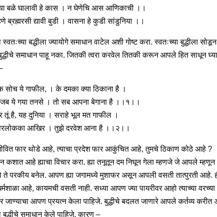
या बळे घालावी हे कास । न घेणेचि आस आणिकाची ।।
हणे ब्रह्मरसी द्यावी बुडी । वासना हे कुडी सांडुनिया ।।
स्वतःच्या बद्धीला ज्यायोगे समाधान वाटेल अशी गोष्ट करा. स्वतःच्या बुद्धीला सोडून
 बुद्धीचे समाधान पाहू नका. जितकी त्वरा करवेल तितकी करून आपले हित साधून घ्या
–
क सोच ये गाफील, । के दमका क्या ठिकाना है ।
जब ये गया तनसे । तो सब आपना बेगाना है ।।१।।
र तूं है, यह दुनिया । सराहे भूल मत गाफील ।
रलोकका आखिर । तुझे दरवेश आना है ।।२।।
जीवित फार थोडे आहे, त्याचा प्रदेश फार आकुंचित आहे, तुमचे ठिकाण कोठे आहे ?
ान कशात आहे ह्याचा विचार करा. ह्या तनूतून दम निघून गेला म्हणजे जे आपले म्हणून
ते परकीय बनेल. आपण ह्या जगामध्ये मुशाफर असून आपली वसती तात्पुरती आहे. 
र्मशाळा आहे, कायमची वसती नाही. सध्या आपण ज्या पायरीवर आहो त्याच्या वरच्या
र जाण्याचा आपण प्रयत्न केला पाहिजे. बुद्धीचे बदलत जाणारे आपले कर्तव्य करीत
 बुद्धीचे समाधान केले पाहिजे, कारण –