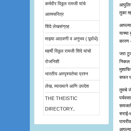
कर्मवीर विठ्ठल रामजी यांचे
आपुलि
तुका म्
आत्मचरित्र
आपल्या 
शिंदे लेखसंग्रह
याच्या
माझ्या आठवणी व अनुभव ( पूर्वार्ध)
कारण 
महर्षी विठ्ठल रामजी शिंदे यांचो
जरा टु
रोजनिशी
निकल 
मुशाफि
भारतीय अस्पृश्यतेचा प्रश्न
सफर प
लेख, व्याख्याने आणि उपदेश
तुमचे 
पर्यवस
THE THEISTIC
समजतो 
DIRECTORY..
सराई-ध
पायरीव
आपल्या