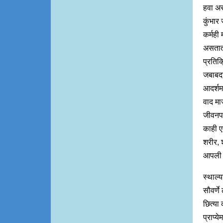
हवा असत
कुंभार 
कर्मही
असतात त
प्रतिक
जबाबदार
आदर्शम
वाद माज
जीवनपथ
काही ए
शरीर, 
आपली स
स्थाल्य
सौवर्णे
छित्या 
प्राप्य