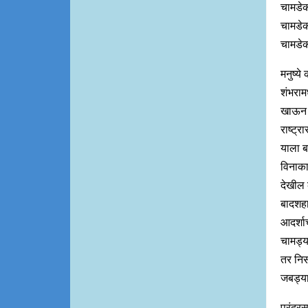
चामडेक
चामडे
चामडेक
मनुष्ये
शंभराम
खाऊन कृ
राष्ट्
याला ब
विनाका
देखील 
बादशहा
आदर्शा
चामड्य
तर निस
जबड्य
पुरंदर