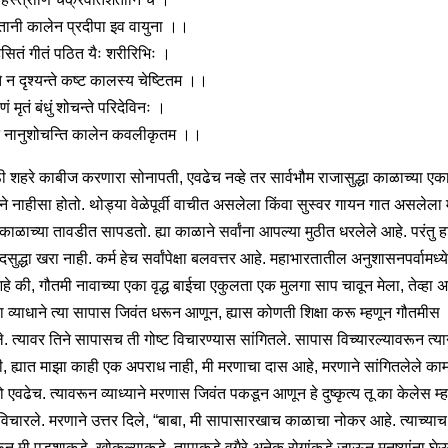
पितानी कालेन प्रदीपा इव वायुना ।।
हसितं गीतं पठित यैः शरीरिभिः ।
ते न दृश्यन्ते कष्ट कालस्य चेष्टितम ।।
णं मृतं बंधुं शोचन्ते परिदेविनः ।
ं नानुशोचन्ति कालेन कवलीकृतम ।।
ी शहरे काबीज करणारा सोनापती, एवढेच नव्हे तर सार्वभौम राजासुद्धा काळाच्या एक
ाने नाहीसा होतो. थोड्या वेळेपूर्वी वाचीत असलेला किंवा सुस्वर गायन गात असलेला म
ाळाच्या तावडीत सापडतो. ह्या काळाने सर्वांना आपल्या मुठीत धरलेले आहे. परंतु ह
ुद्धा खरा नाही. कर्म हेच सर्वांपेक्षा बलवत्तर आहे. महाभारतातील अनुशासनपर्वामध्
हे की, गौतमी नावाच्या एका वृद्ध बाईचा एकुलता एक मुलगा साप चावून मेला, तेव्हा अ
या व्याधाने त्या सापास जिवंत धरून आणून, ह्यास कोणती शिक्षा करू म्हणून गौतमीस
े. त्यावर तिने सापासच ती गोष्ट विचारण्यास सांगितले. सापास विच्यारल्यावरून त्यान
ी, ह्यात माझा काही एक अपराध नाही, मी मरणाचा दास आहे, मरणाने सांगितलेले काम
 एवढेच. त्यावरून व्याध्याने मरणास जिवंत पकडून आणून हे दुष्कृत्य तू का केलेस म्
 विचारले. मरणाने उत्तर दिले, “बाबा, मी सापासारखाच काळाचा नोकर आहे. त्याच्याच
रून मी पडशाकडे, खोकल्याकडे, तापाकडे वगैरे अनेक रोगांकडे जाऊन मनुष्यांना घे