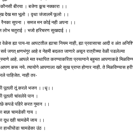
 कौनसी बीरया । बजेगा कूच नक्कारा ।।
ख देख मत भूलो । वृथा जंजालमें फूलो ।।
ै रैनका सुपना । समज मन कोई नही अपना ।।
न लोभ चतुराई । भजो हरिचरण सुखदाई ।।
ा वेळेस ह्या पाय-या आपटतील ह्याचा नियम नाही, ह्या प्रवासाचा आदी व अंत अनिश्
 सर्व जगत् क्षणभंगुर आहे व नेहमी बदलत जाणारे असून रात्रीच्या वेळी पडलेल्या
ाप्रमाणे आहे. आपले मत स्थापित करण्याकरिता प्रयत्नाने बहुमत आपणाकडे मिळविण्
 आपण करू नये. त्यायोगे आपणाला खरे सुख प्राप्त होणार नाही. ते मिळविण्यास हर
रले पाहिजेत. नाही तर-
की पूतली तूं करले भजन ।।धृ।।
ी पूतली चांवलेवे पान ।
छे कपडे पहिरे करत गुमान ।।
ा बछा चामडेकी गाय ।
ा दूध दही चामडेमें जाय ।।
ा हाथीघोडा चामडेका उंठ ।