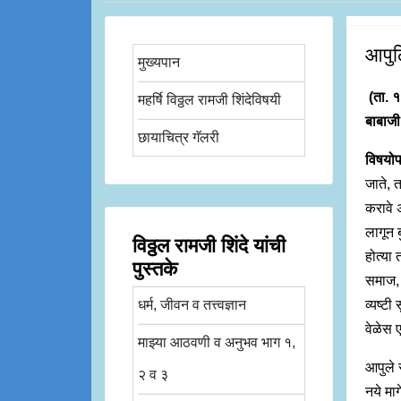
आपुल
मुख्यपान
(ता. १
महर्षि विठ्ठल रामजी शिंदेविषयी
बाबाजी 
छायाचित्र गॅलरी
विषयोप
जाते, त
करावे 
लागून ब
विठ्ठल रामजी शिंदे यांची
होत्या 
पुस्तके
समाज, 
धर्म, जीवन व तत्त्वज्ञान
व्यष्ट
वेळेस 
माझ्या आठवणी व अनुभव भाग १,
आपुले 
२ व ३
नये मा