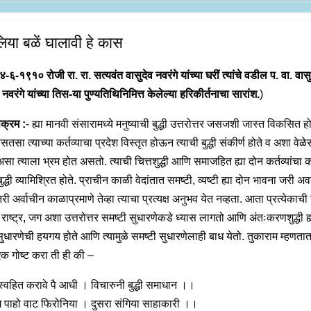
िया बळें घालावी हे कास
४-६-१९१० रोजी रा. रा. सत्यवंत वासुदेव नवरंगे यांच्या घरीं त्यांचे वडील प. वा. वासु
नवरंगे यांच्या तिस-या पुण्यतिथिनिमित्त केलेल्या हरिकीर्तनाचा सारांश.
)
क्रम :
- ह्या मानवी संसारामध्ये मनुष्याची बुद्धी उत्तरोत्तर जसजशी जास्त विकसित ह
सतसा त्याच्या कर्तव्याचा प्रदेश विस्तृत होऊन त्याची बुद्धी संकीर्ण होते व अशा वे
असा त्याला भ्रम होत असतो. त्याची चित्तशुद्धी आणि समाजहित ह्या दोन कर्तव्यांचा
ुद्धी व्यामिश्रित होते. प्राचीन काळी वेदांतात समष्टी, व्यष्टी ह्या दोन भावना जरी अ
तरी अर्वाचीन काळाप्रमाणे तेव्हा त्याचा प्रत्यक्ष अनुभव येत नव्हता. आता प्रत्येकाची
राष्ट्र, जग अशा उत्तरोत्तर समष्टी सुधारणेकडे ध्यास लागतो आणि अंतःकरणशुद्धी ह्
ी सुधारणेची हयगय होते आणि त्यामुळे समष्टी सुधारणेलाही बाध येतो. तुकाराम म्हणता
एक गोष्ट करा ती ही की –
स्वहित करावे पै आधी । विचारुनी बुद्धी समाधान ।।
गे पाहो वाट फिरोनिया । दुसरा संगिया साहाकारी ।।