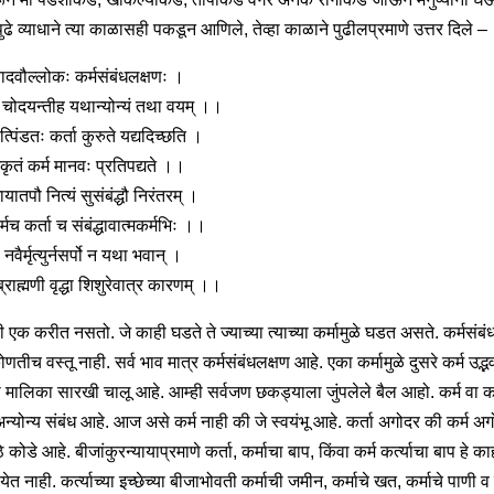
पुढे व्याधाने त्या काळासही पकडून आणिले, तेव्हा काळाने पुढीलप्रमाणे उत्तर दिले –
यादवौल्लोकः कर्मसंबंधलक्षणः ।
ि चोदयन्तीह यथान्योन्यं तथा वयम् ।।
त्पिंडतः कर्ता कुरुते यद्यदिच्छति ।
कृतं कर्म मानवः प्रतिपद्यते ।।
यातपौ नित्यं सुसंबंद्धौ निरंतरम् ।
मच कर्ता च संबंद्धावात्मकर्मभिः ।।
 नवैर्मृत्युर्नसर्पो न यथा भवान् ।
ब्राह्मणी वृद्धा शिशुरेवात्र कारणम् ।।
ी एक करीत नसतो. जे काही घडते ते ज्याच्या त्याच्या कर्मामुळे घडत असते. कर्मसंबं
तीच वस्तू नाही. सर्व भाव मात्र कर्मसंबंधलक्षण आहे. एका कर्मामुळे दुसरे कर्म उद्भव
 मालिका सारखी चालू आहे. आम्ही सर्वजण छकड्याला जुंपलेले बैल आहो. कर्म वा कर
 अन्योन्य संबंध आहे. आज असे कर्म नाही की जे स्वयंभू आहे. कर्ता अगोदर की कर्म अग
 कोडे आहे. बीजांकुरन्यायाप्रमाणे कर्ता, कर्माचा बाप, किंवा कर्म कर्त्याचा बाप हे का
येत नाही. कर्त्याच्या इच्छेच्या बीजाभोवती कर्माची जमीन, कर्माचे खत, कर्माचे पाणी व