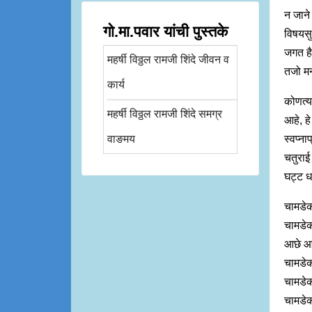
न जाने
गो.मा.पवार यांची पुस्तके
विषयसु
जगत ह
महर्षी विठ्ठल रामजी शिंदे जीवन व
तजो म
कार्य
कोणत्य
महर्षी विठ्ठल रामजी शिंदे समग्र
आहे, हे
वाङमय
स्वप्न
चतुराई
घट्ट ध
चामडे
चामडेक
आछे आ
चामडेक
चामडेक
चामडेक