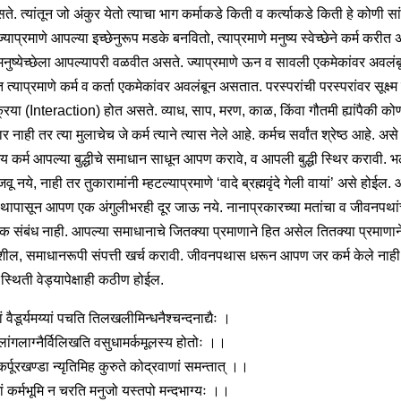
े. त्यांतून जो अंकुर येतो त्याचा भाग कर्माकडे किती व कर्त्याकडे किती हे कोणी सां
ज्याप्रमाणे आपल्या इच्छेनुरूप मडके बनवितो, त्याप्रमाणे मनुष्य स्वेच्छेने कर्म करी
 मनुष्येच्छेला आपल्यापरी वळवीत असते. ज्याप्रमाणे ऊन व सावली एकमेकांवर अवलंब
्याप्रमाणे कर्म व कर्ता एकमेकांवर अवलंबून असतात. परस्परांची परस्परांवर सूक्ष्म
्रिया (Interaction) होत असते. व्याध, साप, मरण, काळ, किंवा गौतमी ह्यांपैकी को
 नाही तर त्या मुलाचेच जे कर्म त्याने त्यास नेले आहे. कर्मच सर्वांत श्रेष्ठ आहे. असे
य कर्म आपल्या बुद्धीचे समाधान साधून आपण करावे, व आपली बुद्धी स्थिर करावी.
वू नये, नाही तर तुकारामांनी म्हटल्याप्रमाणे ‘वादे ब्रह्मवृंदे गेली वायां’ असे होईल.
ापासून आपण एक अंगुलीभरही दूर जाऊ नये. नानाप्रकारच्या मतांचा व जीवनपथां
क संबंध नाही. आपल्या समाधानाचे जितक्या प्रमाणाने हित असेल तितक्या प्रमाणा
शील, समाधानरूपी संपत्ती खर्च करावी. जीवनपथास धरून आपण जर कर्म केले नाही
्थिती वेड्यापेक्षाही कठीण होईल.
ां वैडूर्यमय्यां पचति तिलखलीमिन्धनैश्चन्दनाद्यैः ।
 लांगलाग्नैर्विलिखति वसुधामर्कमूलस्य होतोः ।।
कर्पूरखण्डा न्यृतिमिह कुरुते कोद्रवाणां समन्तात् ।।
ेमां कर्मभूमि न चरति मनुजो यस्तपो मन्दभाग्यः ।।