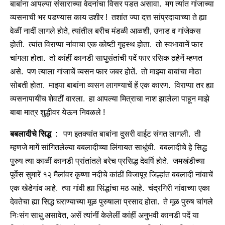
बाबांना आपल्या संसाराच्या वेदनांचा विसर पडत असावा. मग त्यांत गांजाच्या
व्यसनाची भर पडण्यास काय उशीर ! तशांत ज्या दत्त सांप्रदायाच्या ते ह्या
वेळीं नादीं लागले होते, त्यांतील बरीच मंडळी आळशी, उनाड व गांजेकस
होती. त्यांत विराप्पा नांवाचा एक कोष्टी गृहस्थ होता. तो स्वभावानें फार
चांगला होता. तो कांहीं कानडी साधुसंतांची पदें फार रसिक तर्‍हेनें म्हणत
असे. पण त्याला गांजाचें व्यसन फार जबर होतें. तो माझ्या बाबांचा मोठा
सोबती होता. माझ्या बाबांना व्यसन लागण्याचें हें एक कारण. विराप्पा तर ह्या
व्यसनापायींच शेवटीं वारला. हा आपल्या मित्राचा नाश झालेला पाहून माझे
बाबा मात्र शुद्धीवर येऊन निवळले !
बबलादीचे सिद्ध
: पण इतक्यांत बाबांना दुसरी वाईट संगत लागली. ती
म्हणजे मागें सांगितलेल्या बबलादीच्या लिंगायत साधूंची. बबलादीचे हे सिद्ध
पुरुष त्या काळीं कानडी प्रांतांतले बरेच प्रसिद्ध देवर्षि होते. जमखंडीच्या
पूर्वेस सुमारें १२ मैलांवर कृष्णा नदीचे कांठीं विजापूर जिल्हांत बबलादी नांवाचें
एक खेडेगांव आहे. त्या गांवी ह्या सिंद्धांचा मठ आहे. चंद्रगिरी नांवाच्या एका
देवतेचा ह्या सिद्ध घराण्याच्या मूळ पुरुषाला प्रसाद होता. ते मूळ पुरुष चांगले
निःसंग साधु असावेत, असें त्यांनीं केलेलीं कांहीं अनुभवी कानडी पदें या