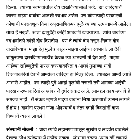
दिल्या. त्यांच्या स्वभावांतील दोष दाखविण्यासाठीं नव्हे. ह्या दारिद्र्याचें
कारण माझ्या बाबांचा आळशी स्वभाव असेल, पण कोणत्याही प्रकारची
कोणाची फासवणूक किंवा अप्रामाणिकपणामुळें त्यांच्या उत्पन्नामध्यें आलेला
तोटा हें नव्हतें. आतां ह्यापुढेंही कांहीं आठवणी द्यावयाच्या. त्यांत बाबांच्या
स्वभावांतले कांहीं दोष दिसतील. पण ते त्यांचे दोष नसून-निदान दोष
दाखविण्याचा माझा हेतु मुळींच नसून- माझ्या आईच्या स्वभावांतला दैवी
चांगुलपणा दाखविण्यासाठींच केवळ त्या आठवणी मी देत आहें. माझ्या
आईच्या सहिष्णुतेची पारख करण्याकरितां व आम्हां मुलांच्या भावी
शिक्षणाकरितां देवानें आम्हांला दारिद्र्य हा मित्र दिला. त्याबद्दल आम्ही त्याचे
आभारी आहोंत. पण त्याही पुढें आम्हां मुलांची नसली तरी आमच्या आईची
पारख करण्याकरितां आम्हांवर जें दुर्धर संकट आलें, त्याबद्दल काय म्हणावें हें
समजत नाहीं. तें संकट म्हणजे माझ्या बाबांना निशा करण्याचें व्यसन लागलें
हें होय ! बाबांना प्रथम गांजा ओढण्याचें व नंतर कांहीं दिवसांनीं दारू
पिण्याचें व्यसन लागलें !
संस्थानी नोकरी
: बाबा त्यांचे लहानपणापासून सुखांत व लाडांत वाढलेले.
पैशाचा लोभ त्यांच्यामध्यें मुळींच नव्हता. लोभाचा इतका अभाव कीं त्यामुळें