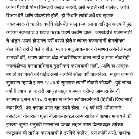
त्यांना पैशांची योग्य किंमतही कळत नव्हती, असें म्हटलें तरी चालेल. त्यांचे
शिक्षण बैठें आणि पांढरपेशी होतें. ही स्थिति त्यांचें अर्धे वय म्हणजे
जवळजवळ ते चाळीस वर्षांचे होईपर्यंत चालून मग त्यांना दारिद्र्य आल्यानें पुढें
त्यांच्या स्वभावांत व धंद्यांत फरक पडणें कठीण झालें. जमखंडीचे यजमानांशीं
ते भांडून आपण होऊनच घरीं बसले होते व त्यावर यजमानांनीं दोनतीनदां
बोलाविलें तरी ते गेले नाहींत. मला समजूं लागल्यावर ते म्हणत असलेले मला
आठवतें कीं, आपण कोणता धंदा नोकरीशिवाय केला नाहीं व आतां नोकरीही
जमखंडीच्या यजमानांशिवाय दुसरीकडे करावयाची नाहीं. आणि हा आग्रह-
मग तो बरा असो कीं वाईट असो - त्यांनीं सोळा वर्षे चालविला. माझ्या जन्माचे
सुमारास म्हणजे इ.सन १८७३ चे सुमारास त्यांनीं नोकरी सोडली. पुढें सोळा
वर्षांनी त्यांचा हा करारी आग्रह पाहून यजमान श्रीमंत आप्पासाहेबांनीं
आपणच इ.सन १८९० चे सुमारास त्यांना स्टोअरकीपरचें (हिशेबी) विश्वासाचें
काम दिलें. पण दरमहा पगार दहा रुपये होता. १६ वर्षे घरीं अभिमानानें
बसलेल्या नोकराला पुन्हां बोलावल्याबद्दल आप्पासाहेबांचे आभार मानायचे कीं
इतक्या जुन्या अनुभवी माणसाला इतका लहान पगार दिल्याबद्दल त्यांच्या
कंजूषपणाची तारीफ करावयाची हें ठरविणें कठीण. पण कांहीं असो, बाबांचा