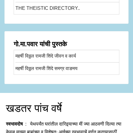
THE THEISTIC DIRECTORY..
गो.मा.पवार यांची पुस्तके
महर्षी विठ्ठल रामजी शिंदे जीवन व कार्य
महर्षी विठ्ठल रामजी शिंदे समग्र वाङमय
खडतर पांच वर्षे
स्वभावदोष
: येथपर्यंत घरांतील दारिद्र्याच्या मीं ज्या आठवणी दिल्या त्या
केवळ माझ्या बाबांच्या व विशेषतः आईच्या स्वभावाचें वर्णन करण्यासाठीं