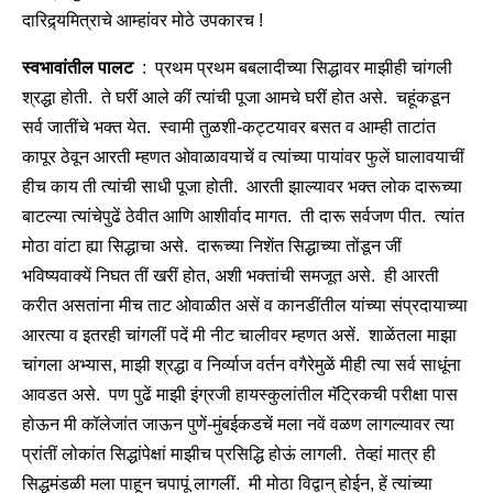
दारिद्र्यमित्राचे आम्हांवर मोठे उपकारच !
स्वभावांतील पालट
: प्रथम प्रथम बबलादीच्या सिद्धावर माझीही चांगली
श्रद्धा होती. ते घरीं आले कीं त्यांची पूजा आमचे घरीं होत असे. चहूंकडून
सर्व जातींचे भक्त येत. स्वामी तुळशी-कट्टयावर बसत व आम्ही ताटांत
कापूर ठेवून आरती म्हणत ओवाळावयाचें व त्यांच्या पायांवर फुलें घालावयाचीं
हीच काय ती त्यांची साधी पूजा होती. आरती झाल्यावर भक्त लोक दारूच्या
बाटल्या त्यांचेपुढें ठेवीत आणि आशीर्वाद मागत. ती दारू सर्वजण पीत. त्यांत
मोठा वांटा ह्या सिद्धाचा असे. दारूच्या निशेंत सिद्धाच्या तोंडून जीं
भविष्यवाक्यें निघत तीं खरीं होत, अशी भक्तांची समजूत असे. ही आरती
करीत असतांना मीच ताट ओवाळीत असें व कानडींतील यांच्या संप्रदायाच्या
आरत्या व इतरही चांगलीं पदें मी नीट चालीवर म्हणत असें. शाळेंतला माझा
चांगला अभ्यास, माझी श्रद्धा व निर्व्याज वर्तन वगैरेमुळें मीही त्या सर्व साधूंना
आवडत असे. पण पुढें माझी इंग्रजी हायस्कुलांतील मॅट्रिकची परीक्षा पास
होऊन मी कॉलेजांत जाऊन पुणें-मुंबईकडचें मला नवें वळण लागल्यावर त्या
प्रांतीं लोकांत सिद्धांपेक्षां माझीच प्रसिद्धि होऊं लागली. तेव्हां मात्र ही
सिद्धमंडळी मला पाहून चपापूं लागलीं. मी मोठा विद्वान् होईन, हें त्यांच्या