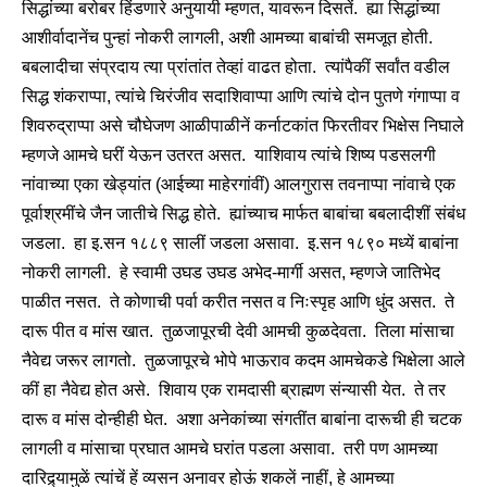
सिद्धांच्या बरोबर हिंडणारे अनुयायी म्हणत, यावरून दिसतें. ह्या सिद्धांच्या
आशीर्वादानेंच पुन्हां नोकरी लागली, अशी आमच्या बाबांची समजूत होती.
बबलादीचा संप्रदाय त्या प्रांतांत तेव्हां वाढत होता. त्यांपैकीं सर्वांत वडील
सिद्ध शंकराप्पा, त्यांचे चिरंजीव सदाशिवाप्पा आणि त्यांचे दोन पुतणे गंगाप्पा व
शिवरुद्राप्पा असे चौघेजण आळीपाळीनें कर्नाटकांत फिरतीवर भिक्षेस निघाले
म्हणजे आमचे घरीं येऊन उतरत असत. याशिवाय त्यांचे शिष्य पडसलगी
नांवाच्या एका खेड्यांत (आईच्या माहेरगांवीं) आलगुरास तवनाप्पा नांवाचे एक
पूर्वाश्रमींचे जैन जातीचे सिद्ध होते. ह्यांच्याच मार्फत बाबांचा बबलादीशीं संबंध
जडला. हा इ.सन १८८९ सालीं जडला असावा. इ.सन १८९० मध्यें बाबांना
नोकरी लागली. हे स्वामी उघड उघड अभेद-मार्गी असत, म्हणजे जातिभेद
पाळीत नसत. ते कोणाची पर्वा करीत नसत व निःस्पृह आणि धुंद असत. ते
दारू पीत व मांस खात. तुळजापूरची देवी आमची कुळदेवता. तिला मांसाचा
नैवेद्य जरूर लागतो. तुळजापूरचे भोपे भाऊराव कदम आमचेकडे भिक्षेला आले
कीं हा नैवेद्य होत असे. शिवाय एक रामदासी ब्राह्मण संन्यासी येत. ते तर
दारू व मांस दोन्हीही घेत. अशा अनेकांच्या संगतींत बाबांना दारूची ही चटक
लागली व मांसाचा प्रघात आमचे घरांत पडला असावा. तरी पण आमच्या
दारिद्र्यामुळें त्यांचें हें व्यसन अनावर होऊं शकलें नाहीं, हे आमच्या