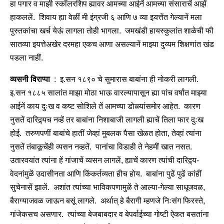
हा पगार व माझी स्कॉलरशिप ह्यावर आमच्या आईनें आमच्या संसाराचें आझें
हाकललें. शिवाय ह्या वेळीं मी इंग्रजी ६ आणि ७ व्या इयत्तेंत गेल्यानें मला
पुस्तकांचा खर्च येऊं लागला तोही भागला. जमखंडी हायस्कुलांत शाळेची फी
सातव्या इयत्तेअखेर दरमहा एकच आणा असल्यानें माझ्या दुय्यम शिक्षणांत खंड
पडला नाहीं.
व्यसनी विराप्पा
: इ.सन १८९० चे सुमारास बाबांना ही नोकरी लागली.
इ.सन १८८५ सालांत माझा मोठा भाऊ वारल्यापासून ह्या पांच वर्षांत माझ्या
आईनें काय दुःख व कष्ट सोशिले तें आमच्या डोळ्यांसमोर आहेत. कारण
नुसतें दारिद्र्यच नव्हें तर बाबांना निशाबाजी लागली ह्याचें तिला फार दुःख
होई. तरुणपणीं बाबांचे हातीं जेव्हां मुबलक पैसा खेळत होता, तेव्हां त्यांना
नुसतें तंबाकूचेंही व्यसन नव्हतें. पानांचा विडाही ते नेहमीं खात नसत.
उतारवयांत त्यांना हें गांजाचें व्यसन लागलें, ह्याचें कारण त्यांची दारिद्र्य-
वेदनांमुळें उदासीनता आणि किंकर्तव्यता हीच होय. बाबांना पुढें पुढें कांहीं
सुचेनासें झालें. अशांत त्यांच्या भाविकपणामुळें ते आल्या-गेल्या साधूजवळ,
बैराग्याजवळ जाऊन बसूं लागले. अर्थात् हे बैरागी म्हणजे निःसंग फिरस्ते,
गांजेकसच असणार. त्यांच्या बेजबाबदार व बेपर्वाईच्या गोष्टी ऐकत बसतांना