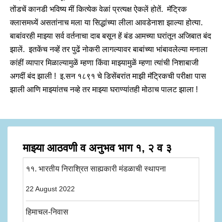
तोंडचें कानडी भविष्य मीं कित्येक वेळां प्रत्यक्ष ऐकलें होतें. मॅट्रिक
क्लासमध्यें असतांनाच मला या सिद्धांच्या लीला आवडेनाशा झाल्या होत्या.
बाबांवरही माझ्या सर्व वर्तनाचा दाब बसून हें बंड आमच्या घरांतून अजिबात बंद
झालें. इतकेंच नव्हें तर पुढें नोकरी लागल्यावर बाबांच्या भांबावलेल्या मनाला
कांहीं व्यापार मिळाल्यामुळें म्हणा किंवा माझ्यामुळें म्हणा त्यांची निशाबाजी
अगदीं बंद झाली ! इ.सन १८९१ चे डिसेंबरांत माझी मॅट्रिकची परीक्षा पास
झाली आणि माझ्यांतच नव्हे तर माझ्या घराण्यांतही मोठाच पालट झाला !
माझ्या आठवणी व अनुभव भाग १, २ व ३
११. भारतीय निराश्रित साह्यकारी मंडळाची स्थापना
22 August 2022
हिमाचल-निवास