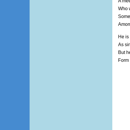
A mee
Who wi
Some 
Among
He is 
As si
But h
Form 