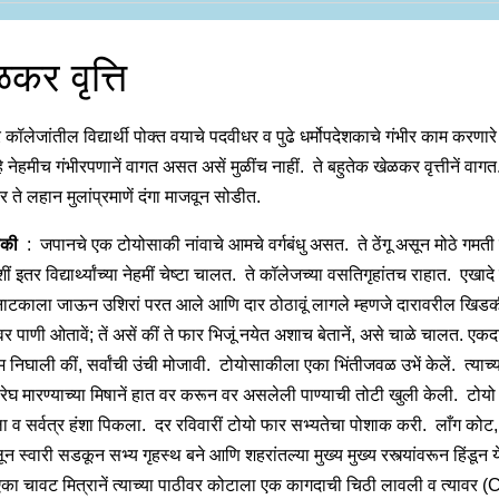
कर वृत्ति
र कॉलेजांतील विद्यार्थी पोक्त वयाचे पदवीधर व पुढे धर्मोपदेशकाचे गंभीर काम करणारे
हे नेहमीच गंभीरपणानें वागत असत असें मुळींच नाहीं. ते बहुतेक खेळकर वृत्तीनें वागत. 
 तर ते लहान मुलांप्रमाणें दंगा माजवून सोडीत.
ाकी
: जपानचे एक टोयोसाकी नांवाचे आमचे वर्गबंधु असत. ते ठेंगू असून मोठे गमती 
याशीं इतर विद्यार्थ्यांच्या नेहमीं चेष्टा चालत. ते कॉलेजच्या वसतिगृहांतच राहात. एखाद
ं नाटकाला जाऊन उशिरां परत आले आणि दार ठोठावूं लागले म्हणजे दारावरील खिड
यावर पाणी ओतावें; तें असें कीं ते फार भिजूं नयेत अशाच बेतानें, असे चाळे चालत. एकद
 निघाली कीं, सर्वांची उंची मोजावी. टोयोसाकीला एका भिंतीजवळ उभें केलें. त्याच्
 रेघ मारण्याच्या मिषानें हात वर करून वर असलेली पाण्याची तोटी खुली केली. टोय
 व सर्वत्र हंशा पिकला. दर रविवारीं टोयो फार सभ्यतेचा पोशाक करी. लाँग कोट,
ून स्वारी सडकून सभ्य गृहस्थ बने आणि शहरांतल्या मुख्य मुख्य रस्त्यांवरून हिंडून 
एका चावट मित्रानें त्याच्या पाठीवर कोटाला एक कागदाची चिठी लावली व त्यावर 