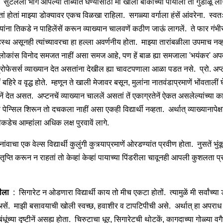
. सुटलेला भाग आपल्या ताब्यांत घेण्यासाठीं मी खालीं बाकाच्या पायाला तो गुंडाळूं ल
तां होतां माझ्या डोक्यावर एकच विळखा राहिला. सगळ्या वर्गाला हंसें आंवरेना. स्वतः
 यांना तिकडे न पाहिलेंसें करून व्याख्यान चालवणें कठीण जाऊं लागलें. ते फार गंभ
हस्थ असूनही त्यांच्यावरचा हा हल्ला अवर्णनीय होता. माझ्या तारांबळीला उपमाच नव्
लोकांस विनोद समजत नाहीं असा समज आहे, पण हें बाळ ह्या समजाला 'भयंकर' अप
प्रोफेसर्स व्याख्यान देत असतांना देखील ह्या चावटपणाला आळा पडत नसे. प्रो. अप्
ं बहिरे व वृद्ध होते. म्हणून ते खाली मेजावर बसून, मुलांना नातवंडाप्रमाणें भोंवतालीं
ानें देत असत. अप्टनचें व्याख्यान चाललें असतां तें एकाग्रतेनें ऐकत असलेल्यांच्या क
ची पेन्सिल शिरून तो दचकला नाहीं असा एकही विद्यार्थी नव्हता. अर्थात् व्याख्यानापेक्षां
ीकडेच आम्हांला अधिक लक्ष पुरवावें लागे.
ांवाचा एक वेल्स विद्यार्थी कुलुंगी कुत्र्याप्रमाणें ओरडण्यांत प्रवीण होता. नुसतें भुं
प्‍ति करून न राहतां तो केव्हां केव्हां पायाच्या पिंडरीला चावूनही आपली कुशलता प
लीला
: सिगारेट न ओडणारा विद्यार्थी काय तो मीच एकटा होतों. त्यामुळें मी सर्वांच्या 
ें. माझी बसावयाची खोली स्वच्छ, हवाशीर व टापटिपीची असे. अर्थात् हा अपराध
धूंच्या दृष्टीनें असह्य होता. चिरुटाचा धूर, सिगारेटची थोटकें, कागदाच्या गोळ्या वगैर