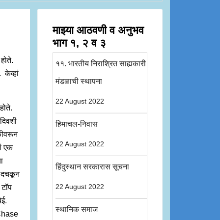
माझ्या आठवणी व अनुभव
भाग १, २ व ३
 होते.
११. भारतीय निराश्रित साह्यकारी
केव्हां
मंडळाची स्थापना
22 August 2022
होते.
े दिवशी
हिमाचल-निवास
कीवरून
22 August 2022
ां एक
या
हिंदुस्थान सरकारास सूचना
ो दचकून
 टॉप
22 August 2022
येई.
स्थानिक समाज
(Chase