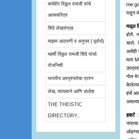
कर्मवीर विठ्ठल रामजी यांचे
me girl
पाहून 
आत्मचरित्र
मलूल ह
शिंदे लेखसंग्रह
होतें. त
माझ्या आठवणी व अनुभव ( पूर्वार्ध)
चाले. क
असेंही 
महर्षी विठ्ठल रामजी शिंदे यांचो
मला Mee
रोजनिशी
उपद्रव
गोल मे
भारतीय अस्पृश्यतेचा प्रश्न
केलेल्य
लेख, व्याख्याने आणि उपदेश
हंसें आ
असल्यान
THE THEISTIC
इव्हर्ट
: 
DIRECTORY..
नांवाचा
ओढण्या