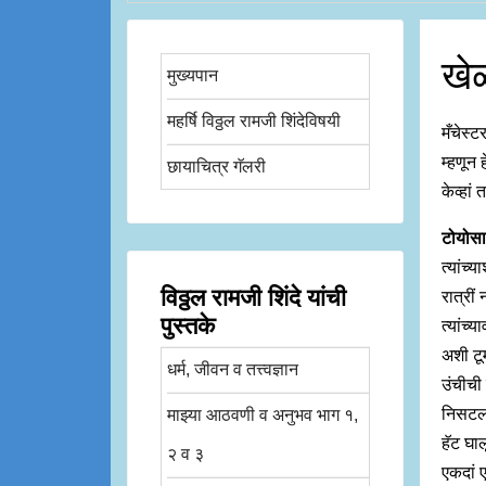
खेळ
मुख्यपान
महर्षि विठ्ठल रामजी शिंदेविषयी
मँचेस्ट
म्हणून 
छायाचित्र गॅलरी
केव्हां
टोयोस
त्यांच्
विठ्ठल रामजी शिंदे यांची
रात्री
पुस्तके
त्यांच्
अशी टूम
धर्म, जीवन व तत्त्वज्ञान
उंचीची
निसटला
माझ्या आठवणी व अनुभव भाग १,
हॅट घाल
२ व ३
एकदां 