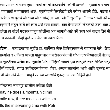
ल्या सामानांत गणना झाली नाहीं तर ती विद्यार्थ्याची खोली कसली ! एकदां चार पांच
्थी चहासाठीं न बोलावतां आले. प्रत्येकानें सिगारेटचे डबे बरोबर आणले होते. माझ्या
्रत्येकजण धुराचे लोळच्या लोळ सोडूं लागला. खोली धुरानें इतकी गच्च भरली कीं ज
प्रमाणें उडून जाते कीं काय असें मला वाटलें. चहा देण्यासाठीं लँडलेडी जेव्हां आं
 झालेला हा संपूर्ण प्रकार पाहून खोलीला आग लागली आहे कीं काय असें वाटून तिनें मीत
ीच फोडली. तेव्हां कुठें या मर्कटांचा नवस फिटला.
गेझिन
: उन्हाळ्याच्या सुटींत डॉ. कार्पेन्टर लेक डिस्ट्रिक्टमध्यें राहण्यास गेले. तेव्हा
द्यार्थ्यांना १५ दिवस आपला पाहुणचार व सरोवरप्रांताची शोभा दाखविण्यासाठीं बोलाव
त्या सुट्टीच्या अनेक करमणुकींत 'पॉझ मॅगेझिन' नांवाचें एक तात्पुरतें हस्तलिखित पत्
थ्यांनीं काढलें. त्यांत कार्पेन्टरसाहेबांना, 'चिप,' अप्टन साहेबांना 'अपी' आणि ड्रमंड सा
ीं व्यंग नांवें देऊन त्यापुढें त्यांच्या लक्षणांचें एकएक वाक्य लिहिलें होतें.
ार्पेन्टरच्या नांवापुढें खालील कविता होती -
day he does a mountain climb
mile row, three meals, a witicism.
lls the intervening time with Pali