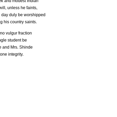
k and modest Indian
ll, unless he faints,
day duly be worshipped
 his country saints.
no vulgur fraction
ngle student be
e and Mrs. Shinde
one integrity.