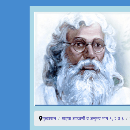
मुख्यपान
माझ्या आठवणी व अनुभव भाग १, २ व ३