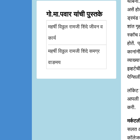
थांबेना
असें हो
गो.मा.पवार यांची पुस्तके
ड्रमंड
शांत गृ
महर्षी विठ्ठल रामजी शिंदे जीवन व
स्कॉच 
कार्य
होतें. 
महर्षी विठ्ठल रामजी शिंदे समग्र
कानांनी
व्याख्य
वाङमय
इव्हर्ट
पेन्सिल
लॉकेट न
आपली तृ
करी.
मर्कट
सलत अस
कॉलेजबं