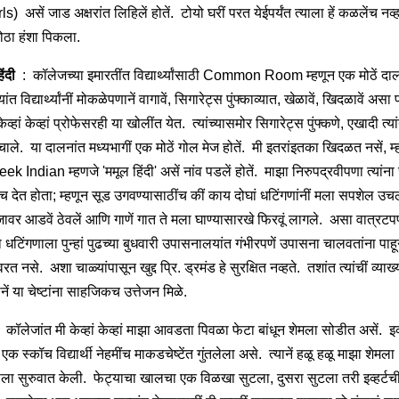
s) असें जाड अक्षरांत लिहिलें होतें. टोयो घरीं परत येईपर्यंत त्याला हें कळलेंच नव्हते
मोठा हंशा पिकला.
िंदी
: कॉलेजच्या इमारतींत विद्यार्थ्यांसाठी Common Room म्हणून एक मोठें दा
्यांत विद्यार्थ्यांनीं मोकळेपणानें वागावें, सिगारेट्स पुंफ्काव्यात, खेळावें, खिदळावें असा
ेव्हां केव्हां प्रोफेसरही या खोलींत येत. त्यांच्यासमोर सिगारेट्स पुंफ्कणे, एखादी त्यांन
चाले. या दालनांत मध्यभागीं एक मोठें गोल मेज होतें. मी इतरांइतका खिदळत नसें, म्
k Indian म्हणजे 'ममूल हिंदी' असें नांव पडलें होतें. माझा निरुपद्रवीपणा त्यांना 
च देत होता; म्हणून सूड उगवण्यासाठींच कीं काय दोघां धटिंगणांनीं मला सपशेल उचल
जावर आडवें ठेवलें आणि गाणें गात ते मला घाण्यासारखे फिरवूं लागले. असा वात्रटप
ा धटिंगणाला पुन्हां पुढच्या बुधवारी उपासनालयांत गंभीरपणें उपासना चालवतांना पाह
वरत नसे. अशा चाळ्यांपासून खुद्द प्रि. ड्रमंड हे सुरक्षित नव्हते. तशांत त्यांचीं व्याख्य
ें या चेष्टांना साहजिकच उत्तेजन मिळे.
कॉलेजांत मी केव्हां केव्हां माझा आवडता पिवळा फेटा बांधून शेमला सोडीत असें. इव्ह
 एक स्कॉच विद्यार्थी नेहमींच माकडचेष्टेंत गुंतलेला असे. त्यानें हळू हळू माझा शेमला
ला सुरुवात केली. फेट्याचा खालचा एक विळखा सुटला, दुसरा सुटला तरी इव्हर्टच