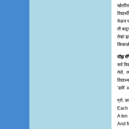
खोलींत
विद्यार
येऊन प
ती बलून
तेव्हां
किंकाळ
पॉझ मॅ
सर्व वि
नेलें. 
विद्यार्
'डमी' अश
प्रो. क
Each 
A ten 
And fi