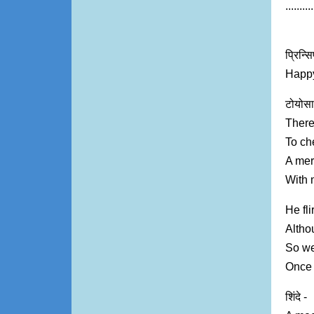
......
प्रिन्स
Happy
टोयोसा
There
To ch
A merr
With m
He fli
Altho
So we
Once 
शिंदे -