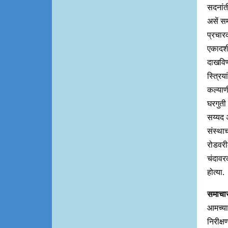
सदनांती
असें स
प्रचारक
एकादशी,
दाखविण
स्त्रिय
कल्याणी
घरगुती 
सय्यद 
संस्था
रोडवरील
चंदावरक
होत्या
समाचा
आमच्या 
निरीक्ष