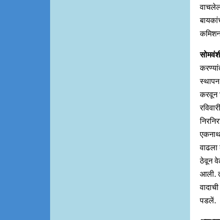
वाचलेला
बायकां
कमिशनर
सोमवंश
करण्यां
स्थापन 
करवून 
रविवारी
निरनिर
एकनाथ व
वाढला क
ठेवून व
आली. ती
वादाची 
पडलें.