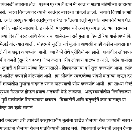
यंकाळीं उपासना होत. प्रथम प्रथम हें काम मी स्वतःच माझ्या बहिणीच्या साहाय्यान
सें. सदन निघाल्यावर त्याची स्वतंत्र व्यवस्था चांगली झाली. सणाचे दिवशीं साम
े. त्यांत अस्पृश्यवर्गीय स्त्रीपुरुष वरिष्ठ वर्गांतल्या स्त्री-पुरुषांत समानतेनें भाग घेत
 वर्षी ९ जाहीर व्याख्यानें, ४ कीर्तनें, ५ पुराणवाचनें असे प्रसंग झाले. भजनसमाज
च्या दिवशीं परळ आणि देवनार या शाळेंतल्या सर्व मुलांना व्हिक्टोरिया गार्डनमध्यें फ
िठाई वांटण्यांत आली. मोहरमचे सुटींत सर्व मुलांना आणखी कांहीं वडील माणसांना घ
ेणीं दाखवून आणण्यांत आलीं. त्या वेळीं तेथें प्रीतिभोजन झालें. गांवांतील लोकांपा
नवीन कपडे (सुमारें १५००) गोळा करून गरीब लोकांस वांटण्यांत आले. गरीब बायांसाठ
 कुमारी व विधवा यांच्या शिक्षणासाठीं - शिवणकामाचा वर्ग सुरू करण्यांत आला. त्या
त आलेले कपडेही वांटण्यांत आले. ह्या लोकांत स्वच्छतेच्या संवयी वाढाव्या म्हणून दर
ं शाळांतील मुलांना सदनांत स्नान घालण्याची सोय करण्यांत आली. ह्या साध्या गोष्
प्रथम गैरसमज होऊन बर्‍याच अडचणी येऊं लागल्या. अस्पृश्यवर्गांतील निरनिराळ्या
ीं मुलें एकमेकांत मिसळण्यास कचरत. चिकाटीनें आणि चतुराईनें काम चालवून या
ून पार व्हावें लागलें.
ी काढल्या तरी त्यावेळीं अस्पृश्यवर्गीय मुलांना शाळेंत रोजच्या रोज जाण्याची सवय
या पालकांना रोजच्या रोजन पाठविण्याची आवड नसे. शिक्षणाची अभिरुची लावून देण्या