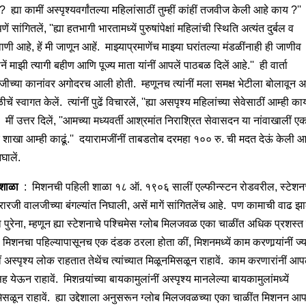
 ह्या कामीं अस्पृश्यवर्गांतल्या महिलांसाठीं तुम्हीं कांहीं तजवीज केली आहे काय ?''
णें सांगितलें, ''ह्या हतभागी भारतामध्यें पुरुषांपेक्षां महिलांची स्थिति अत्यंत दुर्बल व
णी आहे, हें मी जाणून आहें. माझ्याप्रमाणेंच माझ्या घरांतल्या मंडळींनाही ही जाणीव
ें माझी त्यागी बहीण आणि पूज्य माता यांनीं आपलें पाठबळ दिलें आहे.'' ही वार्ता
जीच्या कानांवर अगोदरच आली होती. म्हणूनच त्यांनीं मला समक्ष भेटीला बोलावून अस
ं स्वागत केलें. त्यांनीं पुढें विचारलें, ''ह्या असपृश्य महिलांच्या सेवेसाठीं आम्ही क
' मीं उत्तर दिलें, ''आमच्या मध्यवर्ती आश्रमांत निराश्रित सेवासदन या नांवाखालीं ए
्र शाखा आम्ही काढूं.'' दयारामजींनीं ताबडतोब दरमहा १०० रु. ची मदत देऊं केली आण
घालें.
 शाळा
: मिशनची पहिली शाळा १८ ऑ. १९०६ सालीं एल्फीन्स्टन रोडवरील, स्टेशनच
 मुरारजी वालजीच्या बंगल्यांत निघाली, असें मागें सांगितलेंच आहे. पण कामाची वाढ झाल
ा पुरेना, म्हणून ह्या स्टेशनाचे पश्चिमेस ग्लोब मिलजवळ एका चाळींत अधिक प्रशस्त
 मिशनचा पहिल्यापासूनच एक दंडक ठरला होता कीं, मिशनमध्यें काम करणार्‍यांनीं ज्य
 अस्पृश्य लोक राहतात तेथेंच त्यांच्यात मिळूनमिसळून राहावें. काम करणारांनीं आप
सह येऊन राहावें. मिशनर्‍यांच्या बायकामुलांनीं अस्पृश्य मानलेल्या बायकामुलांमध्यें
िसळून राहावें. ह्या उद्देशाला अनुसरून ग्लोब मिलजवळच्या एका चाळींत मिशनन आपले