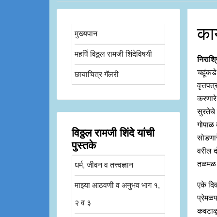
कार
मुख्यपान
महर्षि विठ्ठल रामजी शिंदेविषयी
निराश्
चहूंकड
छायाचित्र गॅलरी
वृत्तपत
करणारे
सुरतेचे
गोपाळ 
विठ्ठल रामजी शिंदे यांची
सोडणारे
पुस्तके
वरील दो
तळमळ ल
धर्म, जीवन व तत्त्वज्ञान
एके दिव
माझ्या आठवणी व अनुभव भाग १,
प्रेमळप
२ व ३
कवटाळून