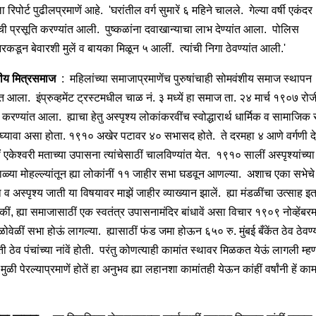
 रिपोर्ट पुढीलप्रमाणें आहे. 'घरांतील वर्ग सुमारें ६ महिने चालले. गेल्या वर्षी एकंद
ची प्रसूति करण्यांत आली. पुष्कळांना दवाखान्याचा लाभ देण्यांत आला. पोलिस
कडून बेवारशी मुलें व बायका मिळून ५ आलीं. त्यांची निगा ठेवण्यांत आली.'
ीय मित्रसमाज
: महिलांच्या समाजाप्रमाणेंच पुरुषांचाही सोमवंशीय समाज स्थापन
त आला. इंप्रुव्हमेंट ट्रस्टमधील चाळ नं. ३ मध्यें हा समाज ता. २४ मार्च १९०७ रोजी
करण्यांत आला. ह्याचा हेतु अस्पृश्य लोकांकरवींच स्वोद्धारार्थ धार्मिक व सामाजिक
घ्यावा असा होता. १९१० अखेर पटावर ४० सभासद होते. ते दरमहा ४ आणे वर्गणी द
ं एकेश्वरी मताच्या उपासना त्यांचेसाठीं चालविण्यांत येत. १९१० सालीं अस्पृश्यांच्या
ाळ्या मोहल्ल्यांतून ह्या लोकांनीं ११ जाहीर सभा घडवून आणल्या. अशाच एका सभेचे 
 अस्पृश्य जाती या विषयावर माझें जाहीर व्याख्यान झालें. ह्या मंडळींचा उत्साह इ
ीं, ह्या समाजासाठीं एक स्वतंत्र उपासनामंदिर बांधावें असा विचार १९०९ नोव्हेंबरमध्
ेळोवेळीं सभा होऊं लागल्या. ह्यासाठीं फंड जमा होऊन ६५० रु. मुंबई बँकेंत ठेव ठेवण्
 ठेव पंचांच्या नांवें होती. परंतु कोणत्याही कामांत स्थावर मिळकत येऊं लागली म्ह
मुळी पेरल्याप्रमाणें होतें हा अनुभव ह्या लहानशा कामांतही येऊन कांहीं वर्षांनी हें काम