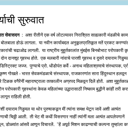
्याची सुरुवात
रित सेवासदन
: अशा रीतीनें एक वर्ष लोटल्यावर निराश्रित साह्यकारी मंडळीचे काम
े बोलबाला होऊं लागला. या नवीन कार्याबद्दल अनुकूलप्रतिकूल मतें प्रकट करण्यां
्रकारांची चढाओढ लागली. या राष्ट्रीय मुहूर्तकालांत मुंबईस बिनबोभाट परोपकारी कृत्
 दोन दानशूर गृहस्थ होते. एक मलबारी नांवाचे पारशी गृहस्थ व दुसरे दयाराम गिडुम
 डिस्ट्रिक्ट जज्ज. पुण्याचे प्रो. धोंडोपंत कर्वे - अनाथ महिलाश्रमाचे संस्थापक, प्र
कृष्ण गोखले - भारत सेवकमंडळाचे संस्थापक, राजकारणांत सारा हिंदुस्थान हलवून
 टिळक वगैरेंनीं महाराष्ट्राला तत्कालीन अग्रपद मिळवून दिलें होतें. अशा मुहूर्तकाळ
न परोपकारी गृहस्थांना केवळ महिलांच्या उद्धारासाठीं निष्काम बुद्धीनें कांहीं तरी कराव
ागून राहिली होती.
शीं दयाराम गिडुमल या थोर पुरुषाकडून मीं त्यांना समक्ष भेटून जावें अशी अत्यंत
णाची चिठ्ठी आली. ती भेट मी कधीं विसरणार नाहीं त्यांनीं मला अत्यंत आपलेपणानें
, डोळ्यांत आंसवें आणून विचारलें. ''हें अपूर्व मिशन काढण्याची कल्पना तुम्हांला 