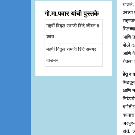
घातलें
गो.मा.पवार यांची पुस्तके
वरच्या
राहण्य
महर्षी विठ्ठल रामजी शिंदे जीवन व
मिलच्य
कार्य
आणि उन
मोठी दल
महर्षी विठ्ठल रामजी शिंदे समग्र
आणि गै
वाङमय
घेतला व
हेतु व क
मिळवून
आणि ना
निघेपर्
वर्गांत
कामासाठ
अस्पृश्
होतें. 