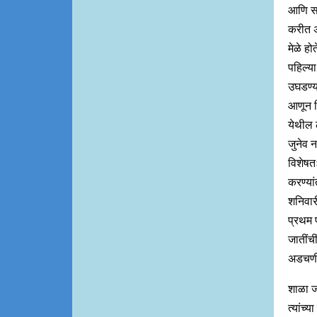
आणि सा
करीत अ
मेळे होत
पहिल्या
उघडण्या
आणून म
येथील ल
जुनेव 
विशेषतः
करण्यां
शनिवारी
प्रथम 
जातींच
अडचणींत
शाळा जर
त्यांच्