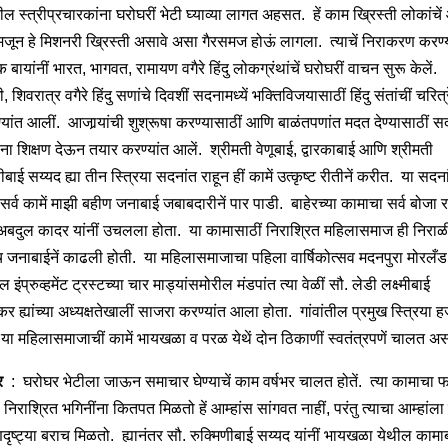
ल स्त्रीप्रचारकांना घरोघरीं भेटी घ्याव्या लागत अहसत. हें काम ख्रिस्ती लोकांचें
मजून हे मिशनरी ख्रिस्ती असावे असा गैरसमज होऊं लागला. त्याचें निराकरण करण्
 बायांनीं भारत, भागवत, रामायण वगैरे हिंदु लोकग्रंथांचें घरोघरीं वाचन सुरू केलें.
 शिवरात्र वगैरे हिंदु सणांचे दिवशीं सदनामध्यें भक्तिविजयासाठीं हिंदु संतांचीं चरित्र
्यांत आलीं. आजार्‍यांची शुश्रूषा करण्यासाठीं आणि बाळंतपणांत मदत देण्यासाठीं स
ांना शिक्षण देऊन तयार करण्यांत आलें. श्रीमती वेणूबाई, द्वारकाबाई आणि श्रीमती
बाई सय्यद ह्या तीन स्त्रिया सदनांत राहून हीं कामें उत्कृष्ट रीतीनें करीत. या सदन
सर्व कामें माझी बहीण जनाबाई जबाबदारीनें पार पाडी. बाहेरच्या कामाचा सर्व बोजा र
अबदुल कादर यांनीं उचलला होता. या कामासाठीं निराश्रित महिलासमाज ही निराळ
च जनाबाईनें काढली होती. या महिलासमाजाचा पहिला वार्षिकोत्सव मदनपुरा मोरलँड
 इंप्रुव्हमेंट ट्रस्टच्या चार माड्यांसमोरील मंडपांत त्या वेळीं सौ. लेडी लक्ष्मीबाई
र ह्यांच्या अध्यक्षतेखालीं साजरा करण्यांत आला होता. गांवांतील प्रमुख स्त्रिया 
. या महिलासमाजाचीं कामें भायखळा व परळ येथें दोन ठिकाणीं स्वतंत्रपणें चालत अ
र
: घरोघर भेटीला जाऊन समाचार घेण्याचें काम वर्षभर चालत होतें. त्या कामाचा 
निराश्रित भगिनींना कितपत मिळतो हें आम्हांस सांगवत नाहीं, परंतु त्याचा आम्हांला 
णदृष्ट्या बराच मिळतो. ह्यानंतर सौ. रुक्मिणीबाई सय्यद यांनीं भायखळा येथील कामा