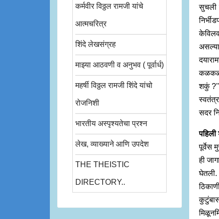
कर्मवीर विठ्ठल रामजी यांचे
सुचली ?
निर्भीडप
आत्मचरित्र
केविलवा
शिंदे लेखसंग्रह
असल्यान
दयाराम
माझ्या आठवणी व अनुभव ( पूर्वार्ध)
कळकळीचे
महर्षी विठ्ठल रामजी शिंदे यांचो
शकुं ?'
स्वतंत
रोजनिशी
सदर नि
भारतीय अस्पृश्यतेचा प्रश्न
पहिली
लेख, व्याख्याने आणि उपदेश
पूर्वेस
ही जाग
THE THEISTIC
घेतली.
DIRECTORY..
ठिकाणीं
कुटुंबा
मिळूनम