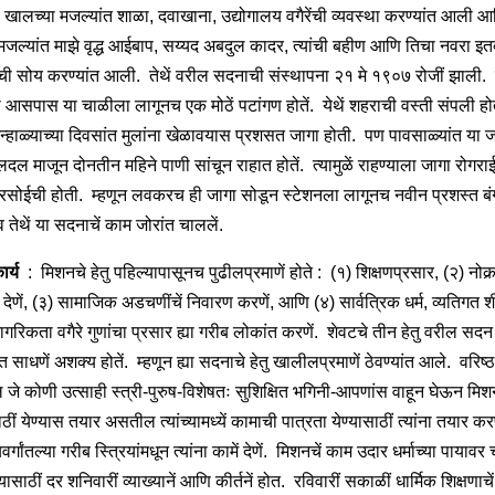
. खालच्या मजल्यांत शाळा, दवाखाना, उद्योगालय वगैरेंची व्यवस्था करण्यांत आली 
 मजल्यांत माझे वृद्ध आईबाप, सय्यद अबदुल कादर, त्यांची बहीण आणि तिचा नवरा इतक
ाची सोय करण्यांत आली. तेथें वरील सदनाची संस्थापना २१ मे १९०७ रोजीं झाली. 
ा आसपास या चाळीला लागूनच एक मोठें पटांगण होतें. येथें शहराची वस्ती संपली हो
्हाळ्याच्या दिवसांत मुलांना खेळावयास प्रशसत जागा होती. पण पावसाळ्यांत या जा
दल माजून दोनतीन महिने पाणी सांचून राहात होतें. त्यामुळें राहण्याला जागा रोगरा
रसोईची होती. म्हणून लवकरच ही जागा सोडून स्टेशनला लागूनच नवीन प्रशस्त ब
 तेथें या सदनाचें काम जोरांत चाललें.
ार्य
: मिशनचे हेतु पहिल्यापासूनच पुढीलप्रमाणें होते : (१) शिक्षणप्रसार, (२) नोकर्
 देणें, (३) सामाजिक अडचणींचें निवारण करणें, आणि (४) सार्वत्रिक धर्म, व्यतिगत 
गरिकता वगैरे गुणांचा प्रसार ह्या गरीब लोकांत करणें. शेवटचे तीन हेतु वरील सदन
यंत साधणें अशक्य होतें. म्हणून ह्या सदनाचे हेतु खालीलप्रमाणें ठेवण्यांत आले. वरिष्ठ
ील जे कोणी उत्साही स्त्री-पुरुष-विशेषतः सुशिक्षित भगिनी-आपणांस वाहून घेऊन मिश
ीं येण्यास तयार असतील त्यांच्यामध्यें कामाची पात्रता येण्यासाठीं त्यांना तयार क
यवर्गांतल्या गरीब स्त्रियांमधून त्यांना कामें देणें. मिशनचें काम उदार धर्माच्या पायावर 
त्यासाठीं दर शनिवारीं व्याख्यानें आणि कीर्तनें होत. रविवारीं सकाळीं धार्मिक शिक्षणाचें 