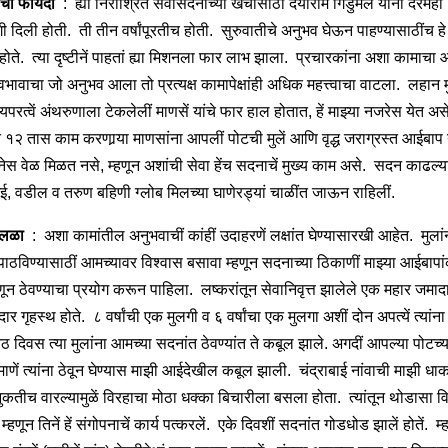
ाचा फायदा
: ह्या निराश्रित सेवासदनाच्या खर्चासाठीं दयाराम गिडुमल यांनीं दरमह
गी दिली होती. ती तीन वर्षांपूरतीच होती. सुरुवातीचे अनुभव घेऊन पाहण्यासाठींच हे
होते. त्या दृष्टीनें पाहतां ह्या मिशनला फार लाभ झाला. प्रचारकांना अशा कामाचा
्वभावाचा जो अनुभव आला तो प्रत्यक्ष कामापेक्षांही अधिक महत्त्वाचा वाटला. लहान मु
रत्वें अंथरुणाला टेकलेलीं माणसें यांचे फार हाल होतात, हें माझ्या नजरेस येत अस
 १२ तास काम करणार्‍या माणसांना आपलीं पोटची मुलें आणि वृद्ध जराग्रस्त आईबाप य
ेस वेळ मिळत नसे, म्हणून अशांची सेवा हेंच सदनाचें मुख्य काम असे. सदन काढल्
ई, वडील व तरुण बहिणी ग्लोब मिलच्या घाणेरड्यां चाळींत जाऊन राहिलीं.
 लळा
: अशा कामांतील अनुभवाचीं कांहीं उदाहरणें लक्षांत घेण्यासारखी आहेत. मुलां
 पाठविण्यासाठीं आमच्यावर विश्वास बसावा म्हणून सदनाच्या ठिकाणीं माझ्या आईबापा
आणून ठेवण्याचा प्रयोग करून पाहिला. लष्करांतून सेवानिवृत्त झालेले एक महार जमाद
र गृहस्थ होते. ८ वर्षांची एक मुलगी व ६ वर्षांचा एक मुलगा अशीं दोन अपत्यें त्यांना
दिवस त्या मुलांना आमच्या सदनांत ठेवण्यांत ते कबूल झाले. अगदीं आपल्या पोटच्य
माणें त्यांना ठेवून घेण्यास माझी आईदेखील कबूल झाली. चंद्राबाई नांवाची माझी धा
ुकतीच वारल्यामुळें विरहाचा मोठा धक्का बिचारीला बसला होता. त्यांतून थोडासा वि
म्हणून तिनें हें संगोपनाचें कार्य पत्करलें. एके दिवशीं सदनांत गोडधोड झालें होतें. म्