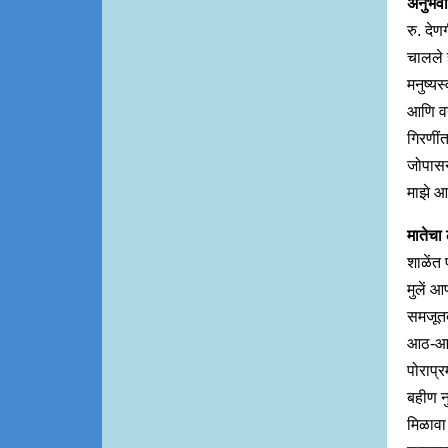
अनुभव
रु. देण
चालले 
मनुष्यस
आणि वयप
गिरणींत
जोपासन
माझे आ
मातेचा
शाळेंत
मुलें 
समजूतदा
आठ-आठ 
पोराप्र
बहीण न
मिळावा 