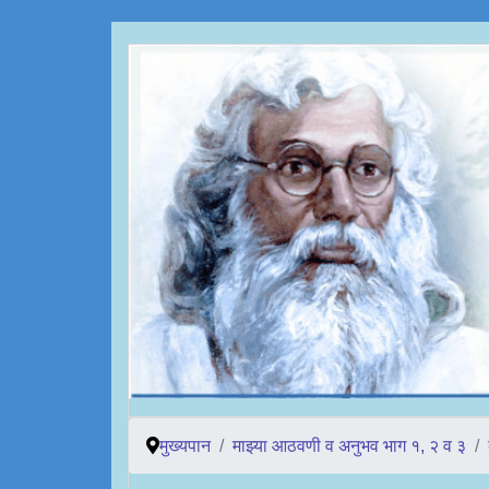
मुख्यपान
माझ्या आठवणी व अनुभव भाग १, २ व ३