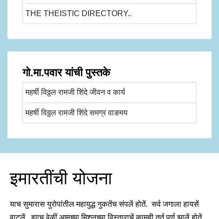
THE THEISTIC DIRECTORY..
गो.मा.पवार यांची पुस्तके
महर्षी विठ्ठल रामजी शिंदे जीवन व कार्य
महर्षी विठ्ठल रामजी शिंदे समग्र वाङमय
इमारतींची योजना
याच सुमारास युरोपांतील महायुद्ध नुकतेंच संपलें होतें. सर्व जगाला हायसें
वाटलें. ह्याच वेळीं आमच्या मिशनच्या विस्ताराचें कामही तूर्त पूर्ण झालें होतें.