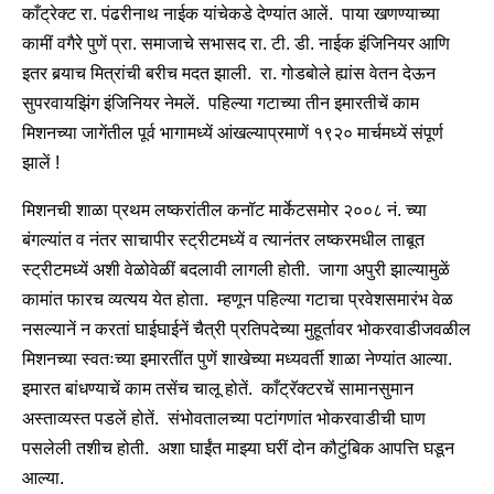
काँट्रेक्ट रा. पंढरीनाथ नाईक यांचेकडे देण्यांत आलें. पाया खणण्याच्या
कामीं वगैरे पुणें प्रा. समाजाचे सभासद रा. टी. डी. नाईक इंजिनियर आणि
इतर बर्‍याच मित्रांची बरीच मदत झाली. रा. गोडबोले ह्यांस वेतन देऊन
सुपरवायझिंग इंजिनियर नेमलें. पहिल्या गटाच्या तीन इमारतीचें काम
मिशनच्या जागेंतील पूर्व भागामध्यें आंखल्याप्रमाणें १९२० मार्चमध्यें संपूर्ण
झालें !
मिशनची शाळा प्रथम लष्करांतील कनॉट मार्केटसमोर २००८ नं. च्या
बंगल्यांत व नंतर साचापीर स्ट्रीटमध्यें व त्यानंतर लष्करमधील ताबूत
स्ट्रीटमध्यें अशी वेळोवेळीं बदलावी लागली होती. जागा अपुरी झाल्यामुळें
कामांत फारच व्यत्यय येत होता. म्हणून पहिल्या गटाचा प्रवेशसमारंभ वेळ
नसल्यानें न करतां घाईघाईनें चैत्री प्रतिपदेच्या मुहूर्तावर भोकरवाडीजवळील
मिशनच्या स्वतःच्या इमारतींत पुणें शाखेच्या मध्यवर्ती शाळा नेण्यांत आल्या.
इमारत बांधण्याचें काम तसेंच चालू होतें. काँट्रॅक्टरचें सामानसुमान
अस्ताव्यस्त पडलें होतें. संभोवतालच्या पटांगणांत भोकरवाडीची घाण
पसलेली तशीच होती. अशा घाईंत माझ्या घरीं दोन कौटुंबिक आपत्ति घडून
आल्या.