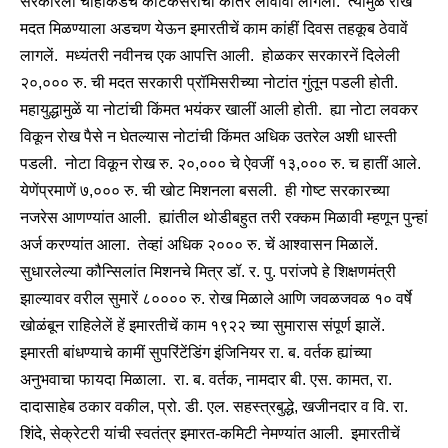
सरकारला चोहोंकडेच काटकसरीची कातर लावावी लागली. त्यामुळें रोख
मदत मिळण्याला अडचण येऊन इमारतीचें काम कांहीं दिवस तहकूब ठेवावें
लागलें. मध्यंतरी नवीनच एक आपत्ति आली. होळकर सरकारनें दिलेली
२०,००० रु. ची मदत सरकारी प्रॉमिसरीच्या नोटांत गुंतून पडली होती.
महायुद्धामुळें या नोटांची किंमत भयंकर खालीं आली होती. ह्या नोटा लवकर
विकून रोख पैसे न घेतल्यास नोटांची किंमत अधिक उतरेल अशी धास्ती
पडली. नोटा विकून रोख रु. २०,००० चे ऐवजीं १३,००० रु. च हातीं आले.
येणेंप्रमाणें ७,००० रु. ची खोट मिशनला बसली. ही गोष्ट सरकारच्या
नजरेस आणण्यांत आली. ह्यांतील थोडीबहुत तरी रक्कम मिळावी म्हणून पुन्हां
अर्ज करण्यांत आला. तेव्हां अधिक २००० रु. चें आश्वासन मिळालें.
सुधारलेल्या कौन्सिलांत मिशनचे मित्र डॉ. र. पु. परांजपे हे शिक्षणमंत्री
झाल्यावर वरील सुमारें ८०००० रु. रोख मिळाले आणि जवळजवळ १० वर्षे
खोळंबून राहिलेलें हें इमारतीचें काम १९२२ च्या सुमारास संपूर्ण झालें.
इमारती बांधण्याचे कामीं सुपरिंटेंडिंग इंजिनियर रा. ब. वर्तक ह्यांच्या
अनुभवाचा फायदा मिळाला. रा. ब. वर्तक, नामदार बी. एस. कामत, रा.
दादासाहेब ठकार वकील, प्रो. डी. एल. सहस्त्रबुद्धे, खजीनदार व वि. रा.
शिंदे, सेक्रेटरी यांची स्वतंत्र इमारत-कमिटी नेमण्यांत आली. इमारतीचें