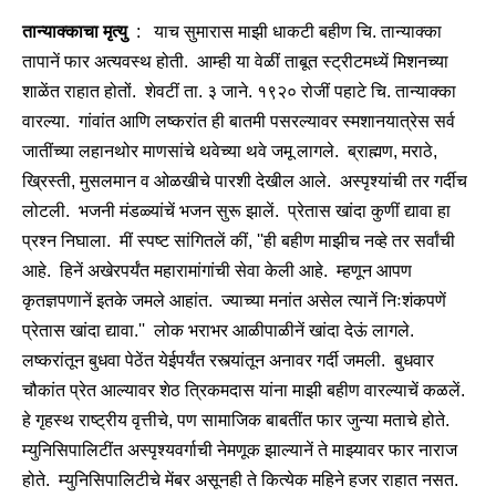
तान्याक्काचा मृत्यु
: याच सुमारास माझी धाकटी बहीण चि. तान्याक्का
तापानें फार अत्यवस्थ होती. आम्ही या वेळीं ताबूत स्ट्रीटमध्यें मिशनच्या
शाळेंत राहात होतों. शेवटीं ता. ३ जाने. १९२० रोजीं पहाटे चि. तान्याक्का
वारल्या. गांवांत आणि लष्करांत ही बातमी पसरल्यावर स्मशानयात्रेस सर्व
जातींच्या लहानथोर माणसांचे थवेच्या थवे जमू लागले. ब्राह्मण, मराठे,
ख्रिस्ती, मुसलमान व ओळखीचे पारशी देखील आले. अस्पृश्यांची तर गर्दीच
लोटली. भजनी मंडळ्यांचें भजन सुरू झालें. प्रेतास खांदा कुणीं द्यावा हा
प्रश्न निघाला. मीं स्पष्ट सांगितलें कीं, ''ही बहीण माझीच नव्हे तर सर्वांची
आहे. हिनें अखेरपर्यंत महारामांगांची सेवा केली आहे. म्हणून आपण
कृतज्ञपणानें इतके जमले आहांत. ज्याच्या मनांत असेल त्यानें निःशंकपणें
प्रेतास खांदा द्यावा.'' लोक भराभर आळीपाळीनें खांदा देऊं लागले.
लष्करांतून बुधवा पेठेंत येईपर्यंत रस्त्यांतून अनावर गर्दी जमली. बुधवार
चौकांत प्रेत आल्यावर शेठ त्रिकमदास यांना माझी बहीण वारल्याचें कळलें.
हे गृहस्थ राष्ट्रीय वृत्तीचे, पण सामाजिक बाबतींत फार जुन्या मताचे होते.
म्युनिसिपालिटींत अस्पृश्यवर्गाची नेमणूक झाल्यानें ते माझ्यावर फार नाराज
होते. म्युनिसिपालिटीचे मेंबर असूनही ते कित्येक महिने हजर राहात नसत.