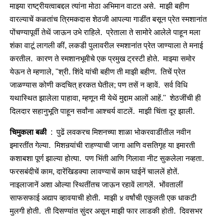
माझ्या राष्ट्रीयत्वाबद्दल त्यांना मोठा अभिमान वाटत असे. माझी बहीण
वारल्याचें कळतांच त्रिमकदास शेठजी आपल्या गाडींत बसून प्रेत स्मशानांत
पोंचण्यापूर्वी तेथें जाऊन उभे राहिले. प्रेताला ते सामोरे आलेले पाहून मला
शंका वाटूं लागली कीं, लकडी पुलावरील स्मशानांत प्रेत जाण्याला ते मनाई
करतील. कारण ते स्मशानभूमीचे एक प्रमुख ट्रस्टी होते. माझ्या समोर
येऊन ते म्हणाले, ''श्री. शिंदे यांची बहीण ती माझी बहीण. तिचें प्रेत
जाळण्यास कोणी कदचित् हरकत घेतील; पण तसें न व्हावें. सर्व विधि
यथास्थित झालेला पाहावा, म्हणून मी येथें मुद्दाम आलों आहें.'' शेठजींची ही
दिलदार सहानुभूति पाहून सर्वांना आश्चर्य वाटलें. माझी चिंता दूर झाली.
चिमुकला बळी
: पुढें लवकरच मिशनच्या शाळा भोकरवाडींतील नवीन
इमारतींत गेल्या. मिशनर्‍यांची राहण्याची जागा आणि वसतिगृह या इमारती
कशाबशा पूर्ण झाल्या होत्या. पण भिंती आणि गिलावा नीट सुकलेला नव्हता.
फरसबंदीचें काम, दारेंखिडक्या लावण्याचें काम घाईनें चाललें होतें.
नाइलाजानें अशा ओल्या स्थितींतच जाऊन रहावें लागलें. भोंवतालीं
साफसफाई अद्याप व्हावयाची होती. माझी ४ वर्षांची एकुलती एक धाकटी
मुलगी होती. ती दिसण्यांत सुंदर असून माझी फार लाडकी होती. दिवसभर