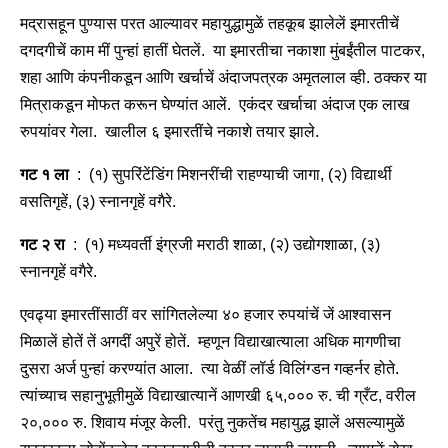
मद्रासहून पुण्यास परत आल्यावर महायुद्धामुळें तहकूब झालेलें इमारतीचें
दगदगीचें काम मीं पुन्हां हातीं घेतलें. या इमारतीचा नकाशा मुंबईंतील पाटकर,
शहा आणि कंपनीकडून आणि खर्चाचें अंदाजपत्रक अमृतलाल व्ही. ठक्कर या
मित्राकडून मोफत करून घेण्यांत आलें. एकंदर खर्चाचा अंदाज एक लाख
रुपयांवर गेला. खालील ६ इमारतींचे नकाशे तयार झाले.
गट १ ला
: (१) सुपरिंटेंडिंग मिशनरींची राहण्याची जागा, (२) विद्यार्थी
वसतिगृहें, (३) स्नानगृहें वगैरे.
गट २ रा
: (१) मध्यवर्ती इंग्रजी मराठी शाळा, (२) उद्योगशाळा, (३)
स्नानगृहें वगैरे.
एवढ्या इमारतींसाठीं वर सांगितलेल्या ४० हजार रुपयांचें जें आश्वासन
मिळालें होतें तें अगदीं अपुरें होतें. म्हणून विद्याखात्याला अधिक मागणीचा
दुसरा अर्ज पुन्हां करण्यांत आला. त्या वेळीं लॉर्ड विलिंग्डन गव्हर्नर होते.
त्यांच्याच सहानुभूतीमुळें विद्याखात्यानें आणखी ६५,००० रु. ची ग्रँट, वरील
२०,००० रु. शिवाय मंजूर केली. परंतु नुकतेंच महायुद्ध झालें असल्यामुळें