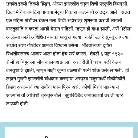
उन्हांत इकडे तिकडे हिंडून, ओल्या इमारतींत राहून तिची प्रकृति बिघडली.
तिला मेनिनजायटिस् नांवाचा मेंदूचा विकास जडल्याचें आढळून आलें. सतत
एक महिना मांडीवर घेऊन मला तिची अहोरात्र शुश्रूषा करावी लागली.
वास्तुशांति न करतां आम्ही येऊन राहिलों, म्हणून ही बाधा झाली, असें भेटीला
आलेल्या कांहीं अशिक्षित बायका म्हणूं लागल्या. कांहीं उतारे सुचवूं लागल्या.
अर्थात् अशा गोष्टींवर आमचा विश्वास बसेना. भोंवतालच्या दूषित
स्थितीवरूनच आजार आला होता हेंच खरें कारण. शेवटीं ६ जून १९२०
रोजीं हा चिमुकला जीव कालवश झाला. अशा रीतीनें घरचा बळी देऊन
वास्तुशांति झाली, म्हणून माझी जुन्या वळणाची पत्‍नी शोक करूं लागली. ही
लहान मुलगी इमारतीचें बांधकाम करणार्‍या अस्पृश्य मजुरांमध्यें खेळीमेळीनें
हिंडत असल्यानें त्या सर्वांना फाय प्रिय असे. कोणी मिशन पाहण्यास
आल्यास ती त्यांचेशीं चुरुचुरु बोले. सुपरिंटेंडेंट जनाक्काची तर ती फार
लाडकी होती.