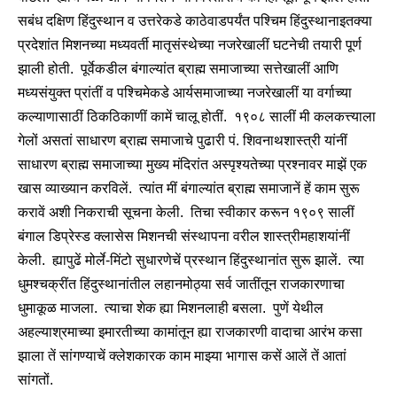
सबंध दक्षिण हिंदुस्थान व उत्तरेकडे काठेवाडपर्यंत पश्चिम हिंदुस्थानाइतक्या
प्रदेशांत मिशनच्या मध्यवर्ती मातृसंस्थेच्या नजरेखालीं घटनेची तयारी पूर्ण
झाली होती. पूर्वेकडील बंगाल्यांत ब्राह्म समाजाच्या सत्तेखालीं आणि
मध्यसंयुक्त प्रांतीं व पश्चिमेकडे आर्यसमाजाच्या नजरेखालीं या वर्गाच्या
कल्याणासाठीं ठिकठिकाणीं कामें चालू होतीं. १९०८ सालीं मी कलकत्त्याला
गेलों असतां साधारण ब्राह्म समाजाचे पुढारी पं. शिवनाथशास्त्री यांनीं
साधारण ब्राह्म समाजाच्या मुख्य मंदिरांत अस्पृश्यतेच्या प्रश्नावर माझें एक
खास व्याख्यान करविलें. त्यांत मीं बंगाल्यांत ब्राह्म समाजानें हें काम सुरू
करावें अशी निकराची सूचना केली. तिचा स्वीकार करून १९०९ सालीं
बंगाल डिप्रेस्ड क्लासेस मिशनची संस्थापना वरील शास्त्रीमहाशयांनीं
केली. ह्यापुढें मोर्ले-मिंटो सुधारणेचें प्रस्थान हिंदुस्थानांत सुरू झालें. त्या
धुमश्चक्रींत हिंदुस्थानांतील लहानमोठ्या सर्व जातींतून राजकारणाचा
धुमाकूळ माजला. त्याचा शेक ह्या मिशनलाही बसला. पुणें येथील
अहल्याश्रमाच्या इमारतीच्या कामांतून ह्या राजकारणी वादाचा आरंभ कसा
झाला तें सांगण्याचें क्लेशकारक काम माझ्या भागास कसें आलें तें आतां
सांगतों.