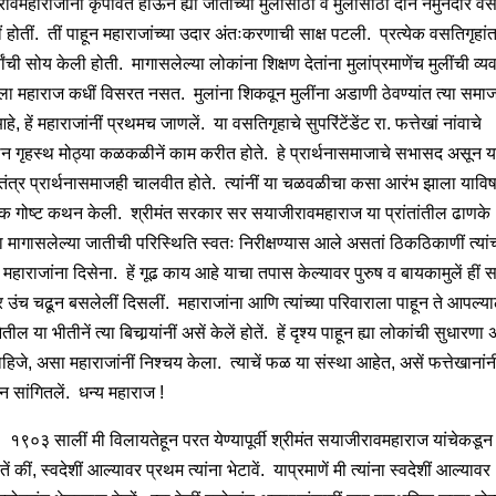
वमहाराजांनीं कृपावंत होऊन ह्या जातीच्या मुलांसाठीं व मुलींसाठीं दोन नमुनेदार वसत
 होतीं. तीं पाहून महाराजांच्या उदार अंतःकरणाची साक्ष पटली. प्रत्येक वसतिगृहां
्थ्यांची सोय केली होती. मागासलेल्या लोकांना शिक्षण देतांना मुलांप्रमाणेंच मुलींची व
ला महाराज कधीं विसरत नसत. मुलांना शिकवून मुलींना अडाणी ठेवण्यांत त्या समा
े, हें महाराजांनीं प्रथमच जाणलें. या वसतिगृहाचे सुपरिंटेंडेंट रा. फत्तेखां नांवाचे
न गृहस्थ मोठ्या कळकळीनें काम करीत होते. हे प्रार्थनासमाजाचे सभासद असून या 
तंत्र प्रार्थनासमाजही चालवीत होते. त्यांनीं या चळवळीचा कसा आरंभ झाला यावि
क गोष्ट कथन केली. श्रीमंत सरकार सर सयाजीरावमहाराज या प्रांतांतील ढाणके
या मागासलेल्या जातीची परिस्थिति स्वतः निरीक्षण्यास आले असतां ठिकठिकाणीं त्यांच्
महाराजांना दिसेना. हें गूढ काय आहे याचा तपास केल्यावर पुरुष व बायकामुलें हीं सर
र उंच चढून बसलेलीं दिसलीं. महाराजांना आणि त्यांच्या परिवाराला पाहून ते आपल्य
ील या भीतीनें त्या बिचार्‍यांनीं असें केलें होतें. हें दृश्य पाहून ह्या लोकांची सुधारणा
हिजे, असा महाराजांनीं निश्चय केला. त्याचें फळ या संस्था आहेत, असें फत्तेखानांनी
न सांगितलें. धन्य महाराज !
 १९०३ सालीं मी विलायतेहून परत येण्यापूर्वी श्रीमंत सयाजीरावमहाराज यांचेकडून
तें कीं, स्वदेशीं आल्यावर प्रथम त्यांना भेटावें. याप्रमाणें मी त्यांना स्वदेशीं आल्या