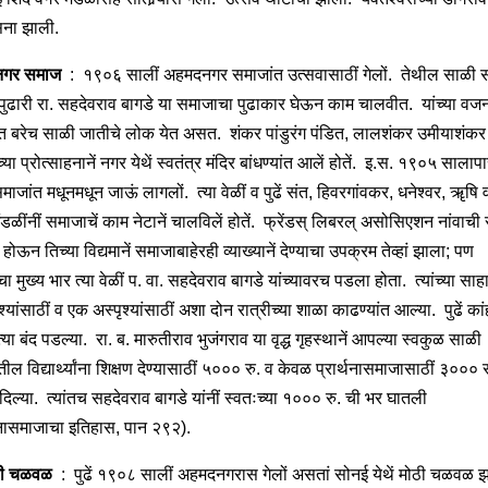
सना झाली.
नगर समाज
: १९०६ सालीं अहमदनगर समाजांत उत्सवासाठीं गेलों. तेथील साळी 
 पुढारी रा. सहदेवराव बागडे या समाजाचा पुढाकार घेऊन काम चालवीत. यांच्या वजना
त बरेच साळी जातीचे लोक येत असत. शंकर पांडुरंग पंडित, लालशंकर उमीयाशंकर व
ांच्या प्रोत्साहनानें नगर येथें स्वतंत्र मंदिर बांधण्यांत आलें होतें. इ.स. १९०५ सालापास
माजांत मधूनमधून जाऊं लागलों. त्या वेळीं व पुढें संत, हिवरगांवकर, धनेश्वर, ॠषि व
डळींनीं समाजाचें काम नेटानें चालविलें होतें. फ्रेंडस् लिबरल् असोसिएशन नांवाची 
होऊन तिच्या विद्यमानें समाजाबाहेरही व्याख्यानें देण्याचा उपक्रम तेव्हां झाला; पण
 मुख्य भार त्या वेळीं प. वा. सहदेवराव बागडे यांच्यावरच पडला होता. त्यांच्या साहाय
श्यांसाठीं व एक अस्पृश्यांसाठीं अशा दोन रात्रीच्या शाळा काढण्यांत आल्या. पुढें कांह
ीं त्या बंद पडल्या. रा. ब. मारुतीराव भुजंगराव या वृद्ध गृहस्थानें आपल्या स्वकुळ साळी
ील विद्यार्थ्यांना शिक्षण देण्यासाठीं ५००० रु. व केवळ प्रार्थनासमाजासाठीं ३००० 
 दिल्या. त्यांतच सहदेवराव बागडे यांनीं स्वतःच्या १००० रु. ची भर घातली
्थनासमाजाचा इतिहास, पान २९२).
ी चळवळ
: पुढें १९०८ सालीं अहमदनगरास गेलों असतां सोनई येथें मोठी चळवळ 