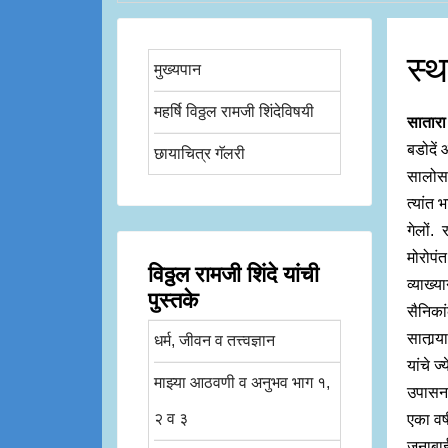
स्
मुख्यपान
महर्षि विठ्ठल रामजी शिंदेविषयी
सातार
बडोदें 
छायाचित्र गॅलरी
सालोस
त्यांत 
गेलों. 
मोरोपं
विठ्ठल रामजी शिंदे यांची
व्याख्य
पुस्तके
सैनिकां
सातार्‍
धर्म, जीवन व तत्त्वज्ञान
यांचे ज
माझ्या आठवणी व अनुभव भाग १,
उपासना 
२ व ३
एका वर
जनाबाई 