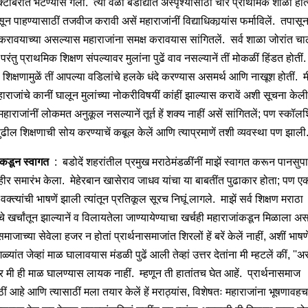
्टोबरांत भेटण्यास गेलों. त्या वेळीं बडोद्यांत अस्पृश्यांसाठीं चार प्राथमिक शाळा होत्
सून पाहण्यासाठीं तजवीज करावी असें महाराजांनीं विद्याधिकार्‍यांस फर्माविलें. तपासून
करावयाच्या असल्यास महाराजांना समक्ष करावयास सांगितलें. सर्व शाळा जोरांत चा
 परंतु प्राथमिक शिक्षण संपल्यावर मुलांना पुढें वाव नसल्यानें तीं मोकळीं हिंडत होतीं
 शिक्षणामुळें तीं आपल्या वडिलांचे हलके धंदे करण्यास असमर्थ आणि नाखूश होतीं. मी
हाराजांचे कानीं घालून मुलांच्या नोकरीविषयीं कांहीं झाल्यास करावें अशी सूचना केल
हाराजांनीं लोकमत अनुकूल नसल्यानें तूर्त हें शक्य नाहीं असें सांगितलें; पण स्कॉलर्
ढील शिक्षणाची सोय करण्याचें कबूल केलें आणि त्याप्रमाणें तशी व्यवस्था पण झाली
ांकडून स्वागत
: बडोदें शहरांतील प्रमुख मराठेमंडळींनीं माझें स्वागत करून पानसुप
ीर समारंभ केला. मेहेरबान खासेराव जाधव यांचा या बाबतींत पुढाकार होता; पण ए
वक्त्यांची भाषणें झाली त्यांतून प्रतिकूल सूरच निघूं लागले. माझें सर्व शिक्षण मराठा
 खर्चांतून झाल्यानें व विलायतेला जाण्यायेण्याचा खर्चही महाराजांकडून मिळाला अस
माजाच्या सेवेला हजर न होतां प्रार्थनासमाजांत शिरलों हें बरें केलें नाहीं, अशीं भाष
गळ्यांत जेव्हां माळ घालावयास मंडळी पुढें आली तेव्हां उत्तर देतांना मी म्हटलें कीं, ''अ
र मी ही माळ घालण्यास लायक नाहीं. म्हणून ती हातांतच घेत आहें. प्रार्थनासमाज
ाठीं आहे आणि त्यासाठीं मला तयार केलें हें मराठ्यांस, विशेषतः महाराजांना भूषणावह