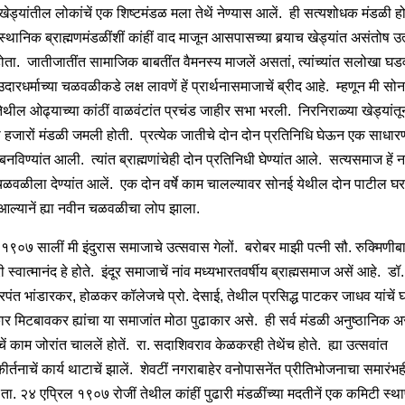
खेड्यांतील लोकांचें एक शिष्टमंडळ मला तेथें नेण्यास आलें. ही सत्यशोधक मंडळी ह
्थानिक ब्राह्मणमंडळींशीं कांहीं वाद माजून आसपासच्या बर्‍याच खेड्यांत असंतोष उत
ोता. जातीजातींत सामाजिक बाबतींत वैमनस्य माजलें असतां, त्यांच्यांत सलोखा घड
ारधर्माच्या चळवळीकडे लक्ष लावणें हें प्रार्थनासमाजाचें ब्रीद आहे. म्हणून मी सोनई
तेथील ओढ्याच्या कांठीं वाळवंटांत प्रचंड जाहीर सभा भरली. निरनिराळ्या खेड्यांतून
ी हजारों मंडळी जमली होती. प्रत्येक जातीचे दोन दोन प्रतिनिधि घेऊन एक साधार
नविण्यांत आली. त्यांत ब्राह्मणांचेही दोन प्रतिनिधी घेण्यांत आले. सत्यसमाज हें नां
ळवळीला देण्यांत आलें. एक दोन वर्षे काम चालल्यावर सोनई येथील दोन पाटील घरा
ट आल्यानें ह्या नवीन चळवळीचा लोप झाला.
१९०७ सालीं मी इंदुरास समाजाचे उत्सवास गेलों. बरोबर माझी पत्‍नी सौ. रुक्मिणी
स्वात्मानंद हे होते. इंदूर समाजाचें नांव मध्यभारतवर्षीय ब्राह्मसमाज असें आहे. डॉ.
रपंत भांडारकर, होळकर कॉलेजचे प्रो. देसाई, तेथील प्रसिद्ध पाटकर जाधव यांचें घर
ार मिटबावकर ह्यांचा या समाजांत मोठा पुढाकार असे. ही सर्व मंडळी अनुष्ठानिक अ
ं काम जोरांत चाललें होतें. रा. सदाशिवराव केळकरही तेथेंच होते. ह्या उत्सवांत
र्तनाचें कार्य थाटाचें झालें. शेवटीं नगराबाहेर वनोपासनेंत प्रीतिभोजनाचा समारंभ
ता. २४ एप्रिल १९०७ रोजीं तेथील कांहीं पुढारी मंडळींच्या मदतीनें एक कमिटी स्थ