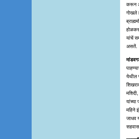
करून अ
गोखले ह
ब्राह्
होळकर 
यांचें
असतें.
मांडव
पाहण्य
येथील प
शिखराव
मशिदी,
यांच्या
महिने 
जाधव या
सहवासा