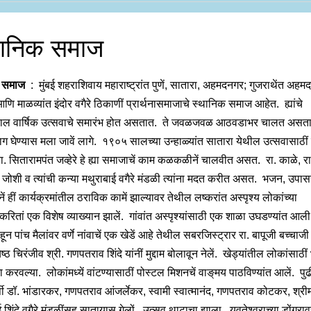
थानिक समाज
ा समाज
: मुंबई शहराशिवाय महाराष्ट्रांत पुणें, सातारा, अहमदनगर; गुजराथेंत अहमद
आणि माळव्यांत इंदोर वगैरे ठिकाणीं प्रार्थनासमाजाचे स्थानिक समाज आहेत. ह्यांचे
ाल वार्षिक उत्सवाचे समारंभ होत असतात. ते जवळजवळ आठवडाभर चालत असत
भाग घेण्यास मला जावें लागे. १९०५ सालच्या उन्हाळ्यांत सातारा येथील उत्सवासाठीं
रा. सितारामपंत जव्हेरे हे ह्या समाजाचें काम कळकळीनें चालवीत असत. रा. काळे, रा
त जोशी व त्यांची कन्या मथुराबाई वगैरे मंडळी त्यांना मदत करीत असत. भजन, उपास
ानें हीं कार्यक्रमांतील ठराविक कामें झाल्यावर तेथील लष्करांत अस्पृश्य लोकांच्या
करितां एक विशेष व्याख्यान झालें. गांवांत अस्पृश्यांसाठी एक शाळा उघडण्यांत आल
याहून पांच मैलांवर वर्णे नांवाचें एक खेडें आहे तेथील सबरजिस्ट्रार रा. बापूजी बच्चाजी 
्येष्ठ चिरंजीव श्री. गणपतराव शिंदे यांनीं मुद्दाम बोलावून नेलें. खेड्यांतील लोकांसाठ
करवल्या. लोकांमध्यें वांटण्यासाठीं पोस्टल मिशनचें वाङ्‌मय पाठविण्यांत आलें. पु
्षी डॉ. भांडारकर, गणपतराव आंजर्लेकर, स्वामी स्वात्मानंद, गणपतराव कोटकर, श्री
शिंदे वगैरे मंडळींसह सातार्‍यास गेलों. उत्सव थाटाचा झाला. यवतेश्वराच्या डोंगरा