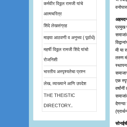
कर्मवीर विठ्ठल रामजी यांचे
वनोपा
आत्मचरित्र
अहमद
शिंदे लेखसंग्रह
प्रमुख
समाजां
माझ्या आठवणी व अनुभव ( पूर्वार्ध)
विद्वान
महर्षी विठ्ठल रामजी शिंदे यांचो
मी या स
तरुण मं
रोजनिशी
स्थापन 
भारतीय अस्पृश्यतेचा प्रश्न
समाजाचा
एक स्पृ
लेख, व्याख्याने आणि उपदेश
वर्षांन
THE THEISTIC
समाजांत
देणग्या
DIRECTORY..
(प्रार
सोनईच