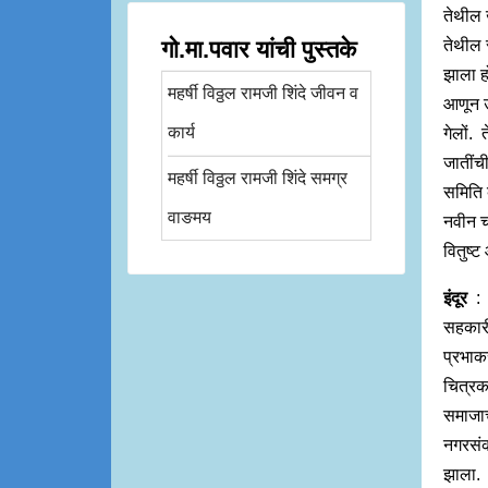
तेथील 
गो.मा.पवार यांची पुस्तके
तेथील स
झाला ह
महर्षी विठ्ठल रामजी शिंदे जीवन व
आणून उद
कार्य
गेलों. 
जातींच
महर्षी विठ्ठल रामजी शिंदे समग्र
समिति ब
वाङमय
नवीन च
वितुष्
इंदूर
: 
सहकारी 
प्रभाक
चित्रक
समाजाचे
नगरसंकी
झाला. 