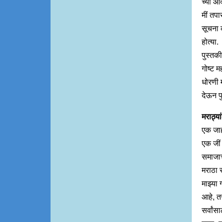
च्या ऑक
मीं तपा
सूचना 
होत्या.
पुस्तकी
गोष्ट म
धोरणी म
देऊन पु
मराठ्य
एक जाह
एक जीं 
समाजाचे
मराठा स
माझ्या 
आहे, त
सर्वांस