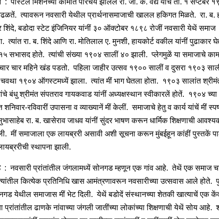
ी
: पोस्टल मिशनच्या कामांत परिचय झालेले रा. जी. के. वैद्य यांचें ता. १ सप्टेंबर १
ढळतें. त्यावरून नवसारी येथील प्रार्थनासमाजाची खालल हकिगत मिळते. रा. ब. 
र शिंदे, बडोदा स्टेट इंजिनियर यांनीं ३० ऑक्टोबर १८९८ रोजीं नवसारी येथें समाज
. त्यांत रा. ब. शिंदे आणि रा. मोतिलाल ए. मुनशी, हायकोर्ट वकील यांनीं पुढाकार 
१५ सभासद होते. त्यांची संख्या १९०४ सालीं ४० झाली. प्लेगमुळें या समाजाचे काम
ी चार चार महिने खंड पडतो. पहिला जाहीर उत्सव १९०० सालीं व दुसरा १९०३ साली
चवथा १९०४ ऑगस्टमध्यें झाला. त्यांत मीं भाग घेतला होता. १९०३ सालांत श्रीमं
ंचे बंधु श्रीमंत संपतराव गायकवाड यांनीं अध्यक्षस्थान स्वीकारलें होतें. १९०४ च्या
त शनिवार-रविवारीं उपासना व व्याख्यानें मीं केलीं. समाजाचे हेतु व कार्य यांचें मीं स्
 सुभासाहेब रा. ब. खासेराव जाधव यांनीं सुंदर भाषण करून धार्मिक शिक्षणाची आवश्
ली. मीं समाजाला एक लायब्ररी असावी अशी सूचना करून मुंबईहून कांहीं पुस्तकें पा
 लायब्ररीची स्थापना झाली.
ड
: नवसारी प्रांतांतील जंगलामध्यें सोनगड म्हणून एक गांव आहे. तेथें एक समाज च
त्यांतील कित्येक प्रतिनिधि खास आमंत्रणावरून नवसारीच्या उत्सवास आले होते. 
ोनगड येथील समाजास मीं भेट दिली. येथें बडोदें संस्थानच्या शेतकी खात्याचें एक केंद
 प्रांतांतील ढाणके नांवाच्या जंगली जातींच्या लोकांच्या शिक्षणाची येथें सोय आहे. श