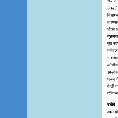
सयाजीरा
उघडलीं
विद्यार
करण्या
धोका आह
मुसलमा
एक स्व
मनोरंज
नांवाच्
कोणींच 
झाडांव
धरून नेत
केली पा
गहिंवरू
बडोदें
:
आलें हो