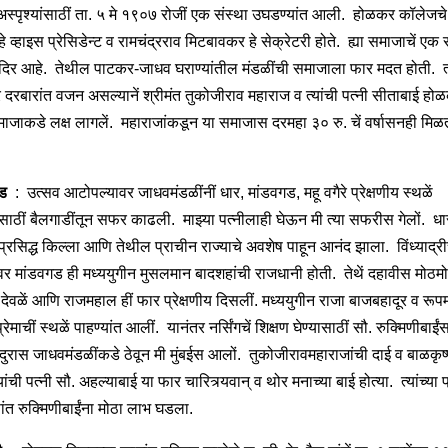
स्पृश्यांसाठीं ता. ५ मे १९०७ रोजीं एक संस्था उघडण्यांत आली. होळकर कॉलेजचे 
े व्हाइस प्रेसिडेन्ट व रामचंद्रराव मिटबावकर हे सेक्रेटरी होते. ह्या समाजाचें एक स
ममंदिर आहे. तेथील पाटकर-जाधव घराण्यांतील मंडळींची समाजाला फार मदत होती. त्या
दरबारांत वजन असल्यानें श्रीमंत तुकोजीराव महाराज व त्यांची पत्‍नी सीताबाई हो
 समाजाकडे लक्ष लागलें. महाराजांकडून या समाजास दरमहा ३० रु. चें वर्षासनही मिळ
गड
: उत्सव आटोपल्यावर जाधवमंडळींनीं धार, मांडवगड, महू वगैरे प्रेक्षणीय स्थळें
ासाठीं बैलगाडींतून सफर काढली. माझ्या पत्‍नीलाही घेऊन मी त्या सफरीस गेलों. धा
्रसिद्ध किल्ला आणि तेथील प्राचीन राज्याचे अवशेष पाहून आनंद झाला. विंध्याद्री
र मांडवगड ही मध्ययुगीन मुसलमान बादशहांची राजधानी होती. तेथें दहावीस मोठमो
 देवळें आणि राजमहाल हीं फार प्रेक्षणीय दिसलीं. मध्ययुगीन राजा बाजबहादूर व रूप
 प्रेमाचीं स्थळें पाहण्यांत आलीं. यानंतर नर्सिंगचें शिक्षण घेण्यासाठीं सौ. रुक्मिणीबाईंस
इंदुरास जाधवमंडळींकडे ठेवून मी मुंबईस आलों. तुकोजीरावमहाराजांची दाई व बाळकृष
ंची पत्‍नी सौ. अहल्याबाई या फार चारित्र्यवान् व थोर मनाच्या बाई होत्या. त्यांच्या 
ंत रुक्मिणीबाईंना मोठा लाभ घडला.