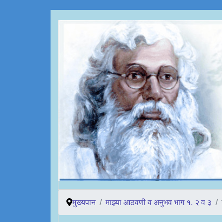
मुख्यपान
माझ्या आठवणी व अनुभव भाग १, २ व ३