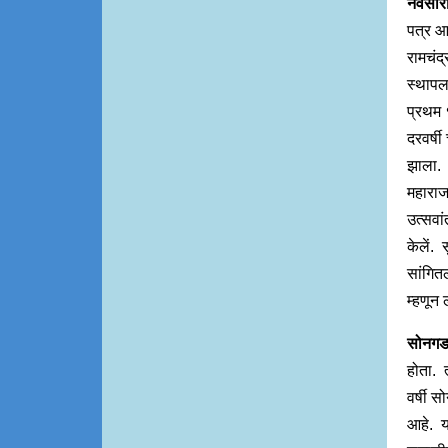
नवसार
पत्र आ
रामचंद्
स्थापला
प्रथम 
दरवर्ष
झाला. 
महाराजा
उत्सवां
केलें.
सांगित
म्हणून
सोनग
होता. 
वर्षी स
आहे. या