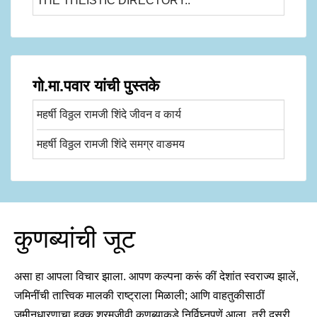
THE THEISTIC DIRECTORY..
गो.मा.पवार यांची पुस्तके
महर्षी विठ्ठल रामजी शिंदे जीवन व कार्य
महर्षी विठ्ठल रामजी शिंदे समग्र वाङमय
कुणब्यांची जूट
असा हा आपला विचार झाला. आपण कल्पना करूं कीं देशांत स्वराज्य झालें,
जमिनींची तात्त्विक मालकी राष्ट्राला मिळाली; आणि वाहतुकीसाठीं
जमीनधारणाचा हक्क श्रमजीवी कुणब्याकडे निर्विघ्नपणें आला, तरी दुसरी