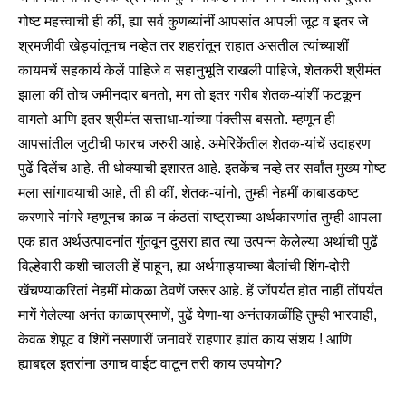
गोष्ट महत्त्वाची ही कीं, ह्या सर्व कुणब्यांनीं आपसांत आपली जूट व इतर जे
श्रमजीवी खेड्यांतूनच नव्हेत तर शहरांतून राहात असतील त्यांच्याशीं
कायमचें सहकार्य केलें पाहिजे व सहानुभूति राखली पाहिजे, शेतकरी श्रीमंत
झाला कीं तोच जमीनदार बनतो, मग तो इतर गरीब शेतक-यांशीं फटकून
वागतो आणि इतर श्रीमंत सत्ताधा-यांच्या पंक्तीस बसतो. म्हणून ही
आपसांतील जुटीची फारच जरुरी आहे. अमेरिकेंतील शेतक-यांचें उदाहरण
पुढें दिलेंच आहे. ती धोक्याची इशारत आहे. इतकेंच नव्हे तर सर्वांत मुख्य गोष्ट
मला सांगावयाची आहे, ती ही कीं, शेतक-यांनो, तुम्ही नेहमीं काबाडकष्ट
करणारे नांगरे म्हणूनच काळ न कंठतां राष्ट्राच्या अर्थकारणांत तुम्ही आपला
एक हात अर्थउत्पादनांत गुंतवून दुसरा हात त्या उत्पन्न केलेल्या अर्थाची पुढें
विल्हेवारी कशी चालली हें पाहून, ह्या अर्थगाड्याच्या बैलांची शिंग-दोरी
खेंचण्याकरितां नेहमीं मोकळा ठेवणें जरूर आहे. हें जोंपर्यंत होत नाहीं तोंपर्यंत
मागें गेलेल्या अनंत काळाप्रमाणें, पुढें येणा-या अनंतकाळींहि तुम्ही भारवाही,
केवळ शेपूट व शिगें नसणारीं जनावरें राहणार ह्यांत काय संशय ! आणि
ह्याबद्दल इतरांना उगाच वाईट वाटून तरी काय उपयोग?