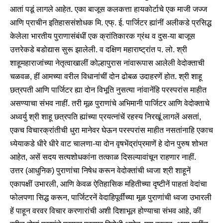
आतां पडूं लागले आहेत. एका बाजूस कलकत्ता हायकोर्टाचे एक माजी जज्ज
आणि प्राचीन इतिहाससंशोधक मि. एफ्. ई. पार्जिटर ह्यांनीं अलीकडे प्रसिद्ध
केलेला भारतीय पुराणासंबंधीं एक क्रांतिकारक ग्रंथ व दुस-या बाजूस
उत्तरेकडे बडोद्यास सुरू झालेली. व दक्षिण महाराष्ट्रांत प. लो. श्री
शाहूमहाराजांच्या नेतृत्वाखालीं कोल्हापुरास नांवारूपास आलेली वेदोक्ताची
चळवळ, हीं आमच्या वरील विधानांचीं दोन ढोबळ उदाहरणें होत. श्री शाहू
छत्रपती आणि पार्जिटर ह्या दोन विभूति नुसत्या नांवानेंहि परस्परांस माहीत
असण्याचा संभव नाहीं. तरी मूळ पुराणांचे अभिमानी पार्जिटर आणि वेदोक्ताचे
अध्वर्यु श्री शाहू छत्रपति ह्यांच्या प्रयत्नांचें रहस्य निरखूं लागलें असतां,
एकच विचारक्रांतीची धुरा मानेवर घेऊन परस्परांस माहीत नसतांनाहि एकाच
ध्येयाकडे धीरे धीरे वाट चालणा-या दोन वृषभेंद्रांप्रमाणें हे दोन पुरुष शोभत
आहेत, असें सदय सत्यशोधकांना तत्काळ दिसल्यावांचून राहणार नाहीं.
उत्तर (आधुनिक) पुराणांचा निषेध करून वेदोक्तांची ध्वजा श्री शाहूनें
एकापक्षीं उभारली, आणि केवळ ऐतिहासिक महितीच्या दृष्टीनें पाहतां वेदांचा
फोलपणा सिद्ध करून, पार्जिटरनें वेदाहिपूर्वींच्या मूळ पुराणांची ध्वजा उभारली
हें पाहून वरवर विचार करणारांची अशी दिशाभूल होण्याचा संभव आहे, कीं