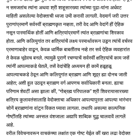
न समजतांच त्यांना अथवा श्री शाहूसारख्या त्यांच्या पुढा-यांना अर्धवट
माहिती असलेल्या वेदोक्ताची ध्वजा उभी करावी लागली. वेदमार्ग जरी उत्तर
पुराणांप्रमाणें सर्वस्वीं ब्राह्मणकृत नव्हता, तरी वेद आणि वेदांगें हीं ऐहिक
नसून पारमार्थिक होतीं आणि क्षत्रियांप्रमाणें त्यांत ब्राह्मणांचा शिरकाव
होता. आणि कलियुगांत तर क्षत्रियांचें लक्ष्य परमार्थावरून उडून त्यांचें वर्चस्व
प्रमाणाबाहेर वाढून, केवळ धार्मिक बाबतींतच नव्हे तर सर्व ऐहिक व्यवहारांत
ते केवळ भूदेवच बनले. त्यामुळें पुराणें रचण्याचें सर्वस्वीं क्षत्रियांचें काम जसें
त्यांनीं आपल्याकडे घेतलें, तसें वेदांचेंहि अध्ययन ही कामें हळूहळू
आपल्याचकडे ठेवून आणि कलियुगांत ब्राह्मण आणि शूद्र ह्या दोनच जाती
आहेत; अशी हूल उठवून ब्राह्मण वर्ग आपणच सर्वाधिकारी बनला. ह्याचा
परिणाम शेवटीं असा झाला कीं, “गोब्रह्म परिपालक” श्री शिवरायासारख्या
क्षत्रिय कुलावतंसालाहि वेदोक्ताचा अधिकार आपल्यापुरता आपल्या भारंभार
सोनें ब्राह्मणांना वांटून विकत घ्यावा लागला. तथापि असल्या काल्पनिक
गोष्टींतहि त्यांच्या अस्सल वंशजाला अद्यापि शाब्दिक युद्ध चालवावें लागलें
आहे.
वरील विवेचनावरून वाचकंच्या लक्षांत एक गोष्ट येईल कीं खरा लढा वेदोक्त