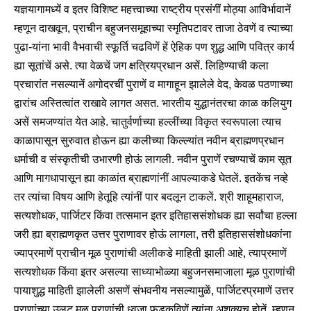
यज्ञयागामध्यें व इतर विशिष्ट महत्त्वाच्या राष्ट्रीय प्रसंगीं मोठ्या आविर्भावानें
म्हणून दाखवून, प्राचीन बहुजनसमूहाच्या स्मृतिपटावर ताजा ठेवणें व त्याच्या
पुढा-यांना भावी वैभवाची स्फूर्ति चढविणें हें ऐहिक पण शुद्ध आणि पवित्र कार्य
ह्या सूतांचें असे. त्या वेळचें जग क्षत्रियप्रधान असें. लिहिण्याची कला
प्रचारांत नसल्यानें अगोदरचीं पुराणें व मागाहून झालेले वेद, केवळ पठणाच्या
द्वारांच अस्तित्वांत राखावे लागत असत. भारतीय युद्धानंतरचा काळ कलियुग
असें समजण्यांत येत आहे. चातुर्वर्णाच्या हल्लींच्या विकृत स्वरूपाला त्याच
काळापासून सुरुवात होऊन ह्या कलीच्या किल्ल्यांत नवीन ब्राह्मणप्रधान
धर्माची व संस्कृतीची उभारणी होऊं लागली. नवीन पुराणें रचण्याचें काम सूत
आणि मागधापासून ह्या काळांत ब्राह्मणांनीं आपल्याकडे घेतलें. इतकेंच नव्हे
तर त्यांचा विषय आणि हेतूहि त्यांनीं पार बदलून टाकलें. श्री शाहूमहाराज,
सत्यशोधक, पार्जिटर किंवा तत्समान इतर इतिहाससंशोधक ह्या सर्वांचा हल्ला
जरी ह्या ब्राह्मणकृत उत्तर पुराणावर होऊं लागला, तरी इतिहाससंशोधकांना
ज्याप्रमाणें प्राचीन मूळ पुराणांची अलीकडे माहिती झाली आहे, त्याप्रमाणें
सत्यशोधक किंवा इतर असल्या साध्याभोळ्या बहुजनसमाजाला मूळ पुराणांची
पायाशुद्ध माहिती झालेली असणें संभवनीय नसल्यामुळें, पार्जिटरप्रमाणें उत्तर
पुराणांच्या उलट मूळ पुराणांची ध्वजा फडकविणें त्यांना अशक्यच होतें. म्हणून