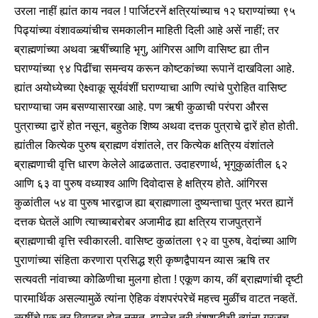
उरला नाहीं ह्यांत काय नवल ! पार्जिटरनें क्षत्रियांच्याच १२ घराण्यांच्या ९५
पिढ्यांच्या वंशावळ्यांचीच समकालीन माहिती दिली आहे असें नाहीं; तर
ब्राह्मणांच्या अथवा ऋषींच्याहि भृगु, आंगिरस आणि वासिष्ट ह्या तीन
घराण्यांच्या ९४ पिढींचा समन्वय करून कोष्टकांच्या रूपानें दाखविला आहे.
ह्यांत अयोध्येच्या ऐक्ष्वाकू सूर्यवंशीं घराण्याचा आणि त्यांचे पुरोहित वासिष्ट
घराण्याचा जम बसण्यासारखा आहे. पण ऋषी कुळाची परंपरा औरस
पुत्राच्या द्वारें होत नसून, बहुतेक शिष्य अथवा दत्तक पुत्राचे द्वारें होत होती.
ह्यांतील कित्येक पुरुष ब्राह्मण वंशांतले, तर कित्येक क्षत्रिय वंशांतले
ब्राह्मणाची वृत्ति धारण केलेले आढळतात. उदाहरणार्थ, भृगुकुळांतील ६२
आणि ६३ वा पुरुष वध्याश्व आणि दिवोदास हे क्षत्रिय होते. आंगिरस
कुळांतील ५४ वा पुरुष भारद्वाज ह्या ब्राह्मणाला दुष्यन्ताचा पुत्र भरत ह्यानें
दत्तक घेतलें आणि त्याच्याबरोबर अजामीढ ह्या क्षत्रिय राजपुत्रानें
ब्राह्मणाची वृत्ति स्वीकारली. वासिष्ट कुळांतला ९२ वा पुरुष, वेदांच्या आणि
पुराणांच्या संहिता करणारा प्रसिद्ध श्री कृष्णद्वैपायन व्यास ऋषि तर
सत्यवती नांवाच्या कोळिणीचा मुलगा होता ! एकूण काय, कीं ब्राह्मणांची दृष्टी
पारमार्थिक असल्यामुळें त्यांना ऐहिक वंशपरंपरेचें महत्त्व मुळींच वाटत नव्हतें.
ऋषींचे एक तर विवाहच होत नसत, झालेच तरी वंशशुद्धीची त्यांना गरजच