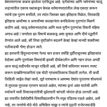
बेशरमपणाचा कळस झालेला प्रसिद्धच आहे. फ्रेंचांच्या आणि जर्मनांच्या चालूं
लढायांतील एकाच पक्षाकडून केवळ वर्तमानपत्रांतील लेख एकत्र करून
त्यांचें एक पुराण बनविलें, तर त्यांत जितका खरा इतिहास मिळेल, तितकाहि
इतिहास आर्यांच्या व अनार्यांच्या कलहानंतर बनविलेल्या पुराणांत मिळणें
कठीण आहे. चालू वर्तमानपत्रांचा आणि मध्य युगीन पुराणांचा विषारी महिमा
अगाध आहे ! जनतेला ह्या विषाचें बाळकडू अशा कुशल आणि दीर्घ पद्धतीनें
देण्यांत आलें आहे, कीं तिचा दृष्टीकोन बदलणें केव्हां केव्हां मानवी शक्तीच्या
पलीकडची गोष्ट होऊन जाते.
ह्या हतभागी हिंदुस्थानाच्या गेल्या चार हजार वर्षांहि पूर्वींपासूनच्या इतिहासांत
वेदोक्त आणि पुरणोक्त विषयांची इतकी दीर्घकालीन आणि गहन दंगल अगदीं
आज चालूं घडीपर्यंत माजून राहिली आहे, कीं तिचें सविस्तर स्वरूप स्पष्ट
करून दाखविण्याकरितां एक मोठी ग्रंथमालिकाच लिहावी लागेल. ती कधीं
लिहिली जाईल तेव्हां जावो, तूर्त पाश्चात्य व आमच्या देशांत पुरातत्त्व शोधनार्थ
जे तुरलक तुरलक प्रयत्न चालले आहेत, त्यांच्या द्वारां अशा मालेची आणि
पर्यायानें भावी विचारक्रांतीची पूर्वतयारी चांगली जोरांत होऊं लागली आहे.
ह्या तयारींत देशोदेशींचे विश्वविद्यालयीन निःस्पृह पंडितच पडले आहेत, असें
नव्हे, तर जनतेचे मोठे मोठे अशिक्षित समूह व त्यांचे पुढारी राजेरजवाडेहि