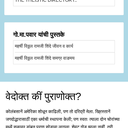
THE THEISTIC DIRECTORY..
गो.मा.पवार यांची पुस्तके
महर्षी विठ्ठल रामजी शिंदे जीवन व कार्य
महर्षी विठ्ठल रामजी शिंदे समग्र वाङमय
वेदोक्त कीं पुराणोक्त?
कोलंबसानें अमेरिका शोधून काढिली, पण तो दरिद्री मेला. ख्रिस्तानें
जगदोद्धारासाठीं एका धर्माची स्थापना केली; पण स्वतः त्याला दोन चोरांच्या
मध्यें सुळावर डांबून प्राण सोडावा लागला. शेवट गोड झाला नाहीं, तरी