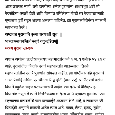
आज उपलब्ध नाहीं, तरी हल्लींच्या अनेक पुराणांना आधारभूत अशी ती
वेदसंहिता-काळीं होती आणि तिच्यांत वर्णिलेल्या गोष्टी तर वेदकाळाच्याहि
पुष्कळच पूर्वीं घडून आल्या असल्या पाहिजेत. ह्या पुराणसंहितेनंतर व्यासानें
महाभारत केलें !
अष्टादश पुराणानि कृत्वा सत्यवती सुतः ||
भारताख्यानमखिलं चक्रे तदुपवृंहितम्||
मत्स्य पुराण ५३-७०
अशाच अर्थाचा उल्लेख प्रत्यक्ष महाभारतांत पर्व १ अ. १ श्लोक ५४.६४ त
आहे. पुराणांतील जितके उतारे महाभारतांत आढळतात, तितके
महाभारतांतील उतारे पुराणांत सांपडत नाहींत. ह्या गोष्टीवरूनहि पुराणांचें
भारतापेक्षांहि अधिक प्राचीनत्व सिद्ध होतें. (पान २२).
पार्जिटरचीं वरील
विधानें बहुतेक सहज पटण्यासारखीं आहेत. त्या ग्रंथाचें वैशिष्ट्य ह्या
विधानांत नसून तें त्यानें निरनिराळ्या क्षत्रिय आणि ब्राह्मण कुलांच्या ज्या
महत्त्वाच्या वंशावळींचें फार बारकाईनें अध्ययन केलें आहे, व त्यावरून जीं
धिटाईचीं अनुमानें काढलीं आहेत त्यांत आहे. यादव, हैहय, द्रुह्यु, तुर्वस,
कान्यकुब्ज, पौरव, काशी, वायव्येकडील आनव, पूर्वेकडील आनव, अयोद्या