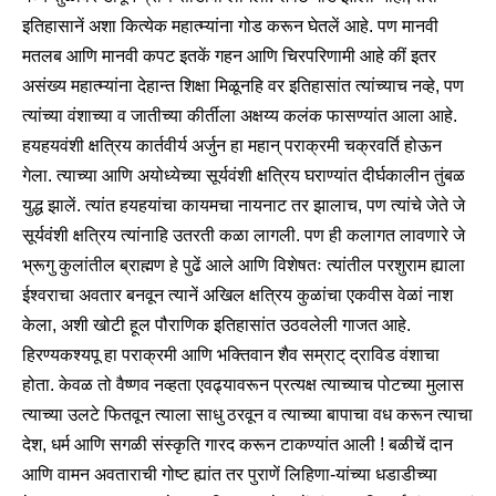
इतिहासानें अशा कित्येक महात्म्यांना गोड करून घेतलें आहे. पण मानवी
मतलब आणि मानवी कपट इतकें गहन आणि चिरपरिणामी आहे कीं इतर
असंख्य महात्म्यांना देहान्त शिक्षा मिळूनहि वर इतिहासांत त्यांच्याच नव्हे, पण
त्यांच्या वंशाच्या व जातीच्या कीर्तीला अक्षय्य कलंक फासण्यांत आला आहे.
हयहयवंशी क्षत्रिय कार्तवीर्य अर्जुन हा महान् पराक्रमी चक्रवर्ति होऊन
गेला. त्याच्या आणि अयोध्येच्या सूर्यवंशी क्षत्रिय घराण्यांत दीर्घकालीन तुंबळ
युद्ध झालें. त्यांत हयहयांचा कायमचा नायनाट तर झालाच, पण त्यांचे जेते जे
सूर्यवंशी क्षत्रिय त्यांनाहि उतरती कळा लागली. पण ही कलागत लावणारे जे
भ्रूगु कुलांतील ब्राह्मण हे पुढें आले आणि विशेषतः त्यांतील परशुराम ह्याला
ईश्वराचा अवतार बनवून त्यानें अखिल क्षत्रिय कुळांचा एकवीस वेळां नाश
केला, अशी खोटी हूल पौराणिक इतिहासांत उठवलेली गाजत आहे.
हिरण्यकश्यपू हा पराक्रमी आणि भक्तिवान शैव सम्राट् द्राविड वंशाचा
होता. केवळ तो वैष्णव नव्हता एवढ्यावरून प्रत्यक्ष त्याच्याच पोटच्या मुलास
त्याच्या उलटे फितवून त्याला साधु ठरवून व त्याच्या बापाचा वध करून त्याचा
देश, धर्म आणि सगळी संस्कृति गारद करून टाकण्यांत आली ! बळीचें दान
आणि वामन अवताराची गोष्ट ह्यांत तर पुराणें लिहिणा-यांच्या धडाडीच्या