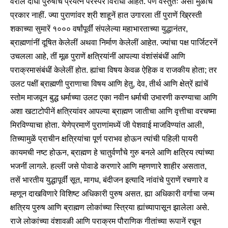
वरील दोघां पुरुषांचे प्रयत्न परस्पर विरोधी आहेत. पण वस्तुतः असा मुळींच
प्रकार नाहीं. ज्या पुराणांवर श्री शाहूनें हात उगारला तीं पुराणें ख्रिस्ती
शकाच्या सुमारें १००० वर्षांपूर्वीं संपलेल्या महाभारताच्या युद्धानंतर,
ब्राह्मणांनीं दूषित केलेलीं अथवा निर्माण केलेलीं आहेत. ज्यांचा पक्ष पार्जिटरनें
उचलला आहे, तीं मूळ पुराणें क्षत्रियांनीं आपल्या वंशांसंबंधीं आणि
पराक्रमासंबंधीं केलेलीं होत. ह्यांचा विषय केवळ ऐहिक व राजकीय होता; तर
उलट पक्षीं ब्राह्मणी पुराणाचा विषय आणि हेतु, देव, तीर्थ आणि क्षेत्रें ह्यांचें
स्तोम माजवून बुद्ध धर्माच्या उलट एका नवीन धर्माची उभारणी करण्याचा आणि
अशा खटाटोपीनें क्षत्रियांवर आपल्या ब्राह्मण जातीचा आणि वृत्तीचा वरचष्मा
मिरविण्याचा होता. येणेप्रमाणें पुराणांमध्यें जी पेशवाई माजविण्यांत आली,
तिच्यामुळें प्राचीन क्षत्रियांचा पूर्ण पराभव होऊन त्यांची पहिली पायरी
कायमची नष्ट होऊन, ब्राह्मण हे चातुर्वर्णांचे गुरु बनले आणि क्षत्रिय त्यांच्या
भजनीं लागले. हल्लीं जसे पोवाडे करणारे आणि म्हणणारे शाहीर असतात,
तसें भारतीय युद्धापूर्वीं सूत, मागध, बंदीजन इत्यादि नांवांचे पुराणें रचणारे व
म्हणून दाखविणारे विशिष्ट अधिकारी पुरुष असत. ह्या अधिकारी वर्गाचा जन्म
क्षत्रिय पुरुष आणि ब्राह्मण लोकांच्या स्त्रिया ह्यांच्यापासून झालेला असे.
राजे लोकांच्या वंशावळी आणि पराक्रम पौराणिक गीतांच्या रूपानें रचून