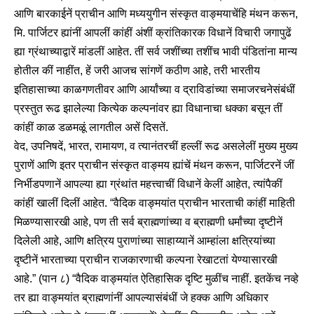
आणि बारकाईनें प्राचीन आणि मध्ययुगीन संस्कृत वाङ्मयाचेंहि मंथन करून,
मि. पार्जिटर ह्यांनीं आपलीं कांहीं अंशीं क्रांतिकारक विधानें विचारी जगापुढें
ह्या ग्रंथाच्याद्वारें मांडलीं आहेत. तीं सर्व जशींच्या तशींच भावी पंडितांना मान्य
होतील कीं नाहींत, हें जरी आजच सांगणें कठीण आहे, तरी भारतीय
इतिहासाच्या काळगणतीवर आणि आर्यांच्या व द्राविडांच्या समाजरचनेसंबंधीं
प्रस्तुत रूढ झालेल्या कित्येक कल्पनांवर ह्या विधानाचा धक्का बसून तीं
कांहीं काळ डळमळूं लागतील असें दिसतें.
वेद, उपनिषदें, भारत, रामायण, व त्यानंतरचीं हल्लीं रूढ असलेलीं मुख्य मुख्य
पुराणें आणि इतर प्राचीन संस्कृत वाङ्मय ह्यांचें मंथन करून, पार्जिटरनें जीं
निर्भीडपणानें आपल्या ह्या ग्रंथांत महत्त्वाचीं विधानें केलीं आहेत, त्यांपैकीं
कांहीं खालीं दिलीं आहेत. “वैदिक वाङ्मयांत प्राचीन भारताची कांहीं माहिती
मिळण्यासारखी आहे, पण ती सर्व ब्राह्मणांच्या व ब्राह्मणी धर्मांच्या दृष्टीनें
दिलेली आहे, आणि क्षत्रिय पुराणांच्या साहाय्यानें आम्हांला क्षत्रियांच्या
दृष्टीनें भारताच्या प्राचीन राजकारणाची कल्पना रेखाटतां येण्यासारखी
आहे.” (पान ८) “वैदिक वाङ्मयांत ऐतिहासिक दृष्टि मुळींच नाहीं. इतकेंच नव्हे
तर ह्या वाङ्मयांत ब्राह्मणांनीं आपल्यासंबंधीं जे हक्क आणि अधिकार