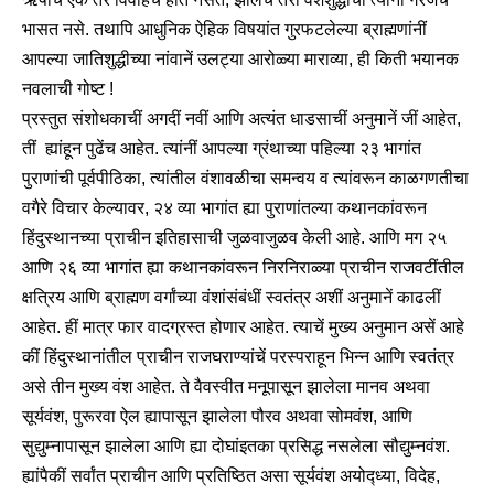
भासत नसे. तथापि आधुनिक ऐहिक विषयांत गुरफटलेल्या ब्राह्मणांनीं
आपल्या जातिशुद्धीच्या नांवानें उलट्या आरोळ्या माराव्या, ही किती भयानक
नवलाची गोष्ट !
प्रस्तुत संशोधकाचीं अगदीं नवीं आणि अत्यंत धाडसाचीं अनुमानें जीं आहेत,
तीं ह्यांहून पुढेंच आहेत. त्यांनीं आपल्या ग्रंथाच्या पहिल्या २३ भागांत
पुराणांची पूर्वपीठिका, त्यांतील वंशावळीचा समन्वय व त्यांवरून काळगणतीचा
वगैरे विचार केल्यावर, २४ व्या भागांत ह्या पुराणांतल्या कथानकांवरून
हिंदुस्थानच्या प्राचीन इतिहासाची जुळवाजुळव केली आहे. आणि मग २५
आणि २६ व्या भागांत ह्या कथानकांवरून निरनिराळ्या प्राचीन राजवटींतील
क्षत्रिय आणि ब्राह्मण वर्गांच्या वंशांसंबंधीं स्वतंत्र अशीं अनुमानें काढलीं
आहेत. हीं मात्र फार वादग्रस्त होणार आहेत. त्याचें मुख्य अनुमान असें आहे
कीं हिंदुस्थानांतील प्राचीन राजघराण्यांचें परस्पराहून भिन्न आणि स्वतंत्र
असे तीन मुख्य वंश आहेत. ते वैवस्वीत मनूपासून झालेला मानव अथवा
सूर्यवंश, पुरूरवा ऐल ह्यापासून झालेला पौरव अथवा सोमवंश, आणि
सुद्युम्नापासून झालेला आणि ह्या दोघांइतका प्रसिद्ध नसलेला सौद्युम्नवंश.
ह्यांपैकीं सर्वांत प्राचीन आणि प्रतिष्ठित असा सूर्यवंश अयोद्ध्या, विदेह,