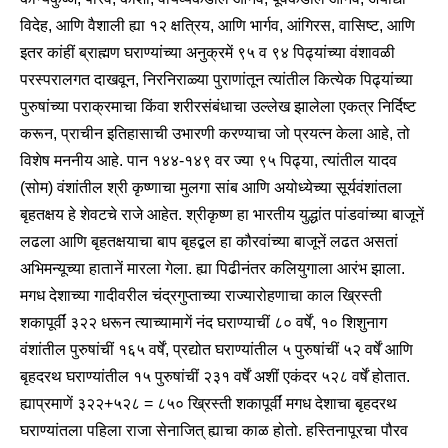
विदेह, आणि वैशाली ह्या १२ क्षत्रिय, आणि भार्गव, आंगिरस, वासिष्ट, आणि
इतर कांहीं ब्राह्मण घराण्यांच्या अनुक्रमें ९५ व ९४ पिढ्यांच्या वंशावळी
परस्परालगत दाखवून, निरनिराळ्या पुराणांतून त्यांतील कित्येक पिढ्यांच्या
पुरुषांच्या पराक्रमाचा किंवा शरीरसंबंधाचा उल्लेख झालेला एकत्र निर्दिष्ट
करून, प्राचीन इतिहासाची उभारणी करण्याचा जो प्रयत्न केला आहे, तो
विशेष मननीय आहे. पान १४४-१४९ वर ज्या ९५ पिढ्या, त्यांतील यादव
(सोम) वंशांतील श्री कृष्णाचा मुलगा सांब आणि अयोध्येच्या सूर्यवंशांतला
बृहतक्षय हे शेवटचे राजे आहेत. श्रीकृष्ण हा भारतीय युद्धांत पांडवांच्या बाजूनें
लढला आणि बृहतक्षयाचा बाप बृहद्बल हा कौरवांच्या बाजूनें लढत असतां
अभिमन्यूच्या हातानें मारला गेला. ह्या पिढीनंतर कलियुगाला आरंभ झाला.
मगध देशाच्या गादीवरील चंद्रगुप्ताच्या राज्यारोहणाचा काल ख्रिस्ती
शकापूर्वीं ३२२ धरून त्याच्यामागें नंद घराण्याचीं ८० वर्षें, १० शिशुनाग
वंशांतील पुरुषांचीं १६५ वर्षें, प्रद्योत घराण्यांतील ५ पुरुषांचीं ५२ वर्षें आणि
बृहदरथ घराण्यांतील १५ पुरुषांचीं २३१ वर्षें अशीं एकंदर ५२८ वर्षें होतात.
ह्याप्रमाणें ३२२+५२८ = ८५० ख्रिस्ती शकापूर्वीं मगध देशाचा बृहदरथ
घराण्यांतला पहिला राजा सेनाजित् ह्याचा काळ होतो. हस्तिनापूरचा पौरव