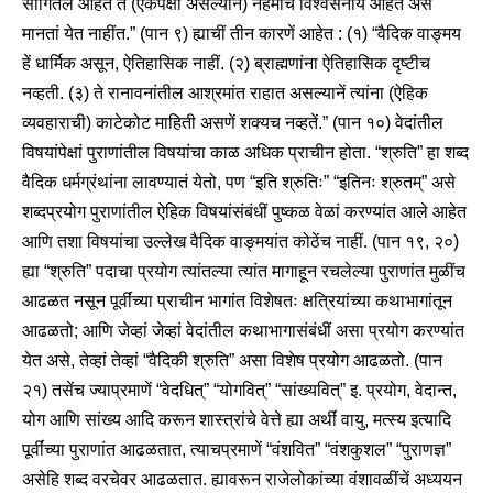
सांगितले आहेत ते (एकपक्षीं असल्यानें) नेहमींच विश्वसनीय आहेत असें
मानतां येत नाहींत.” (पान ९) ह्याचीं तीन कारणें आहेत : (१) “वैदिक वाङ्मय
हें धार्मिक असून, ऐतिहासिक नाहीं. (२) ब्राह्मणांना ऐतिहासिक दृष्टीच
नव्हती. (३) ते रानावनांतील आश्रमांत राहात असल्यानें त्यांना (ऐहिक
व्यवहाराची) काटेकोट माहिती असणें शक्यच नव्हतें.” (पान १०) वेदांतील
विषयांपेक्षां पुराणांतील विषयांचा काळ अधिक प्राचीन होता. “श्रुति” हा शब्द
वैदिक धर्मग्रंथांना लावण्यातं येतो, पण “इति श्रुतिः” “इतिनः श्रुतम्” असे
शब्दप्रयोग पुराणांतील ऐहिक विषयांसंबंधीं पुष्कळ वेळां करण्यांत आले आहेत
आणि तशा विषयांचा उल्लेख वैदिक वाङ्मयांत कोठेंच नाहीं. (पान १९, २०)
ह्या “श्रुति” पदाचा प्रयोग त्यांतल्या त्यांत मागाहून रचलेल्या पुराणांत मुळींच
आढळत नसून पूर्वींच्या प्राचीन भागांत विशेषतः क्षत्रियांच्या कथाभागांतून
आढळतो; आणि जेव्हां जेव्हां वेदांतील कथाभागासंबंधीं असा प्रयोग करण्यांत
येत असे, तेव्हां तेव्हां “वैदिकी श्रुति” असा विशेष प्रयोग आढळतो. (पान
२१) तसेंच ज्याप्रमाणें “वेदधित्” “योगवित्” “सांख्यवित्” इ. प्रयोग, वेदान्त,
योग आणि सांख्य आदि करून शास्त्रांचे वेत्ते ह्या अर्थीं वायु, मत्स्य इत्यादि
पूर्वींच्या पुराणांत आढळतात, त्याचप्रमाणें “वंशवित” “वंशकुशल” “पुराणज्ञ”
असेहि शब्द वरचेवर आढळतात. ह्यावरून राजेलोकांच्या वंशावळींचें अध्ययन