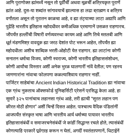
आणि पुराणोक्त ह्यांमध्यें नसून तो पूर्वींचीं अथवा मूळचीं क्षत्रियकृत पुराणें
ह्यांत आहे. दुस-या शब्दांत सांगावयाचें झाल्यास हा लढा ब्राह्मण व क्षत्रिय
वर्गांतला असून तो पुरातन काळचा आहे, व ह्या तंट्याच्या लाटा अद्यापि आणि
पुढेंहि भारतीय इतिहास महोदधीवर कमीअधिक प्रमाणानें उसळत राहणारच.
जोंपर्यंत हल्लींची विषारी वर्णव्यवस्था कायम आहे आणि तिचे मतलबी आणि
धूर्त मंडणमिश्र वावदूक ह्या जरठ देशांत पोट भरून आहेत, तोंपर्यंत ह्या
महोदधीला अशीच शाब्दिक भरती-ओहोटी येत राहणार. ह्या लाटांना कोणी
सनातन धर्माचा विजय, कोणी स्वराज्य, कोणी भारतीय इतिहाससंशोधन,
कोणी आर्यांचा विस्तार अशीं अनेक भुरळ घालणारीं नांवें देतील; पण रहस्य
जाणणारांना नांवाचा फोलपणा कळल्याशिवाय राहणार नाहीं.
पार्जिटर साहेबांचा Ancient Indian Historical Tradition ह्या नांवाचा
एक ग्रंथ नुकताच ऑक्सफोर्ड युनिव्हर्सिटी प्रेसनें प्रसिद्ध केला आहे. हा
सुमारें ३२५ पानांचाच लहानसा ग्रंथ आहे, तरी ह्याची “सुरत लहान पण
कीरत मोठी होणार” अशीं चिन्हें दिसत आहेत. पाश्चात्य वैदिक पंडितांनीं
आजपर्यंत संस्कृत भाषा आणि भारतीय आर्य धर्माच्या पायावर भारतीय
इतिहासासंबंधीं व समाजरचनेसंबंधीं जे कांहीं सिद्धान्त रचले होते, त्यासंबंधीं
कोणत्याहि प्रकारें पूर्वग्रह करून न घेतां, अगदीं स्वतंत्रपणानें, धिटाईनें