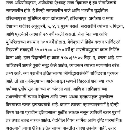
राजा अधिसीमकृष्ण, अयोध्येचा ऐक्ष्वाकू राजा दिवाकर हे ह्या सेनाजिताचे
समकालीन होते. हे तिन्ही समकालीन राजे आणि भारतीय युद्धांतील
हस्तिनापूरचा युधिष्ठिर राजा ह्यांच्यामध्यें, हस्तिनापूर, अयोध्या व मगध
देशाच्या गादीवर अनुक्रमें, ५, ४, ६ पुरुष बसले. सरासरीनें त्यांच्या ५ पिढ्या,
आणि प्रत्येकीं अदमासें २० वर्षें धरलीं असतां, सेनाजिताच्या आणि
युधिष्ठिराच्या दरम्यान १०० वर्षें होतात. येणेंप्रमाणें हिशेब करून पार्जिटरनें
ख्रिस्ती शकापूर्वीं ८५०+१०० =९५० वर्षें हा भारतीययुद्धाचा काळ निर्णित
केला आहे. इतर विद्वानांनीं हा काळ १४००|१५०० ख्रि. पू. धरला आहे. पण
पार्जिटरनें आपले पुरावे नमूद केले आहेत, त्यावरून त्याच्या म्हणण्यांत बरेंच
तथ्य आहे. ज्या प्राचीन इतिहासाच्या जीर्णोद्धारासंबंधीं पार्जिटरचा प्रयत्न
आहे, तो ह्या कलियुगाच्या आरंभापासून म्हणजे ख्रिस्ती शकाच्या ९५०
वर्षांच्या पूर्वींपासून मागच्या काळांतला आहे. आणि ह्या इतिहासाच्या
उभारणीसाठीं त्याला वेदोक्त आणि उत्तर अथवा ब्राह्मणकृत पुराणोक्त
विषयाच्या उलट झगडावयाचें आहे. कारण त्याच्या म्हणण्याप्रमाणें हे दोन्ही
विषय ख-या प्राचीन इतिहासाला मुळींच साधक नसून त्यांपैकीं उत्तर पुराणें
तर उघड उघड बाधक आहेत. वेदांतील विषय धार्मिक आणि दृष्टि पारमार्थिक
असल्यानें त्याचा ऐहिक इतिहासाच्या बाबतींत तादृश उपयोग नाहीं. उत्तर