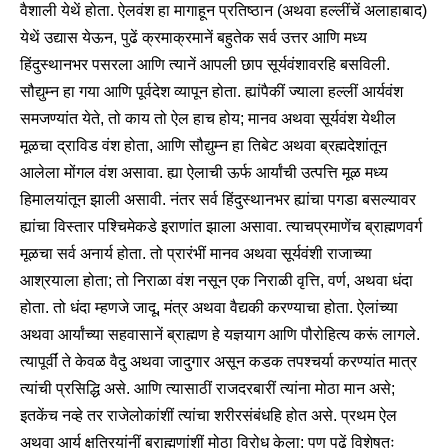
वैशाली येथें होता. ऐलवंश हा मागाहून प्रतिष्ठान (अथवा हल्लींचें अलाहाबाद)
येथें उद्यास येऊन, पुढें क्रमाक्रमानें बहुतेक सर्व उत्तर आणि मध्य
हिंदुस्थानभर पसरला आणि त्यानें आपली छाप सूर्यवंशावरहि बसविली.
सौद्युम्न हा गया आणि पूर्वदेश व्यापून होता. ह्यांपैकीं ज्याला हल्लीं आर्यवंश
समजण्यांत येते, तो काय तो ऐल हाच होय; मानव अथवा सूर्यवंश येथील
मूळचा द्राविड वंश होता, आणि सौद्युम्न हा तिबेट अथवा ब्रह्मदेशांतून
आलेला मोंगल वंश असावा. ह्या ऐलाची ऊर्फ आर्यांची उत्पत्ति मूळ मध्य
हिमालयांतून झाली असावी. नंतर सर्व हिंदुस्थानभर ह्यांचा पगडा बसल्यावर
ह्यांचा विस्तार पश्चिमेकडे इराणांत झाला असावा. त्याचप्रमाणेंच ब्राह्मणवर्ग
मूळचा सर्व अनार्य होता. तो प्रारंभीं मानव अथवा सूर्यवंशी राजाच्या
आश्रयाला होता; तो निराळा वंश नसून एक निराळी वृत्ति, वर्ण, अथवा धंदा
होता. तो धंदा म्हणजे जादू, मंत्र अथवा वैद्यकी करण्याचा होता. ऐलांच्या
अथवा आर्यांच्या सहवासानें ब्राह्मण हे यज्ञयाग आणि पौरोहित्य करूं लागले.
त्यापूर्वीं ते केवळ वैदु अथवा जादुगार असून कडक तपश्चर्या करण्यांत मात्र
त्यांची प्रसिद्धि असे. आणि त्यासाठीं राजदरबारीं त्यांना मोठा मान असे;
इतकेंच नव्हे तर राजेलोकांशीं त्यांचा शरीरसंबंधहि होत असे. प्रथम ऐल
अथवा आर्य क्षत्रियांनीं ब्राह्मणांशीं मोठा विरोध केला; पण पुढें विशेषतः