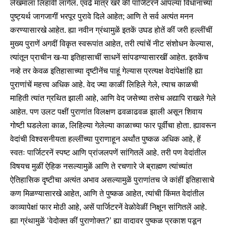
लेखमाला लिहावी लागेल. एवढें मात्र खरें कीं पार्जिटरनें आपल्या विधानांच्या
पुष्ट्यर्थ जागजागीं भरपूर पुरावे दिले आहेत; आणि ते सर्व अत्यंत मनन
करण्यासारखे आहेत. ह्या नवीन ग्रंथामुळें इतकें उघड होतें कीं जरी हल्लींचीं
मुख्य पुराणें अगदीं विकृत स्वरूपांत आहेत, तरी त्यांचें नीट संशोधन केल्यास,
त्यांतून प्राचीन ख-या इतिहासाचीं साधनें सांपडण्यासारखीं आहेत. इतकेंच
नव्हे तर केवळ इतिहासाच्या दृष्टीनेंच पाहूं गेल्यास प्रत्यक्ष वेदांपेक्षांहि ह्या
पुराणांचें महत्त्व अधिक आहे. वेद ज्या काळीं लिहिले गेले, त्याच काळची
माहिती त्यांत ग्रथित झाली आहे, आणि वेद जसेच्या तसेच अद्यापि राखले गेले
आहेत. पण उलट पक्षीं पुराणांत विलक्षण ढवळाढवळ झाली असून शिवाय
गोष्टी घडलेला काळ, लिहिल्या गेलेल्या काळाच्या फार पूर्वींचा होता. ह्यावरून
वेदांची विश्वसनीयता हल्लींच्या पुराणाहून अर्थांत पुष्कळ अधिक आहे, हें
स्वतः पार्जिटरनें स्पष्ट आणि प्रांजलपणें सांगितलें आहे. तरी पण वेदांतील
विषयच मुळीं ऐहिक नसल्यामुळें आणि ते रचणारे जे ब्राह्मण त्यांच्यांत
ऐतिहासिक दृष्टीचा अत्यंत अभाव असल्यामुळें पुराणांतच जे कांहीं इतिहासाचे
कण मिळण्यासारखे आहेत, आणि ते पुष्कळ आहेत, त्यांची किंमत वेदांतील
काव्यापेक्षां फार मोठी आहे, असें पार्जिटरनें वेळोवेळीं निक्षून सांगितलें आहे.
ह्या ग्रंथामुळें ‘वेदोक्त कीं पुराणोक्त?’ ह्या वादावर पुष्कळ प्रकाश पडून