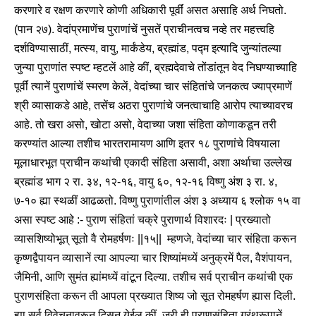
करणारे व रक्षण करणारे कोणी अधिकारी पूर्वीं असत असाहि अर्थ निघतो.
(पान २७). वेदांप्रमाणेंच पुराणांचें नुसतें प्राचीनत्वच नव्हे तर महत्त्वहि
दर्शविण्यासाठीं, मत्स्य, वायु, मार्कंडेय, ब्रह्मांड, पद्म इत्यादि जुन्यांतल्या
जुन्या पुराणांत स्पष्ट म्हटलें आहे कीं, ब्रह्मदेवाचे तोंडांतून वेद निघण्याच्याहि
पूर्वीं त्यानें पुराणांचें स्मरण केलें, वेदांच्या चार संहितांचे जनकत्व ज्याप्रमाणें
श्री व्यासाकडे आहे, तसेंच अठरा पुराणांचे जनत्वाचाहि आरोप त्याच्यावरच
आहे. तो खरा असो, खोटा असो, वेदाच्या जशा संहिता कोणाकडून तरी
करण्यांत आल्या तशीच भारतरामायण आणि इतर १८ पुराणांचे विषयाला
मूलाधारभूत प्राचीन कथांची एकादी संहिता असावी, अशा अर्थाचा उल्लेख
ब्रह्मांड भाग २ रा. ३४, १२-१६, वायु ६०, १२-१६ विष्णु अंश ३ रा. ४,
७-१० ह्या स्थळीं आढळतो. विष्णु पुराणांतील अंश ३ अध्याय ६ श्लोक १५ वा
असा स्पष्ट आहे :- पुराण संहितां चक्रे पुराणार्थ विशारदः | प्रख्यातो
व्यासशिष्योभूत् सूतो वै रोमहर्षणः ||१५|| म्हणजे, वेदांच्या चार संहिता करून
कृष्णद्वैपायन व्यासानें त्या आपल्या चार शिष्यांमध्यें अनुक्रमें पैल, वैशंपायन,
जैमिनी, आणि सुमंत ह्यांमध्यें वांटून दिल्या. तशीच सर्व प्राचीन कथांची एक
पुराणसंहिता करून ती आपला प्रख्यात शिष्य जो सूत रोमहर्षण ह्यास दिली.
ह्या सर्व विवेचनावरून दिसून येईल कीं, जरी ही पुराणसंहिता ग्रंथरूपानें