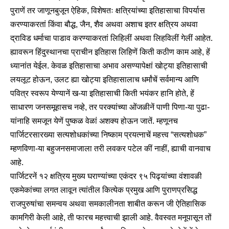
पुराणें तर जाणूनबुजून ऐहिक, विशेषतः क्षत्रियांच्या इतिहासाचा विपर्यास
करण्याकरतां किंवा बौद्ध, जैन, शैव अथवा अशाच इतर क्षत्रिय अथवा
द्राविड धर्माचा पाडाव करण्याकरतां लिहिलीं अथवा लिहविलीं गेलीं आहेत.
ह्यावरून हिंदुस्थानचा प्राचीन इतिहास लिहिणें किती कठीण काम आहे, हें
ध्यानांत येईल. केवळ इतिहासाचा अभाव असण्यापेक्षां खोट्या इतिहासाची
लयलूट होऊन, उलट ह्या खोट्या इतिहासालाच धर्मांचें सर्वमान्य आणि
पवित्र स्वरूप येण्यानें ख-या इतिहासाची किती भयंकर हानि होते, हें
साधारण जनसमूहासच नव्हे, तर परक्यांच्या ओंजळीनें पाणी पिणा-या पुढा-
यांनाहि समजून येणें पुष्कळ वेळां अशक्य होऊन जातें. म्हणूनच
पार्जिटरसारख्या सत्यशोधकांच्या निष्काम प्रयत्नाचें महत्त्व “सत्यशोधक”
म्हणविणा-या बहुजनसमाजाला तरी लवकर पटेल कीं नाहीं, ह्याची वानवाच
आहे.
पार्जिटरनें १२ क्षत्रिय मुख्य घराण्यांच्या एकंदर ९५ पिढ्यांच्या वंशावळी
एकमेकांच्या लगत लावून त्यांतील कित्येक प्रमुख आणि पुराणप्रसिद्ध
राजपुरुषांचा समन्वय अथवा समकालीनता शाबीत करून जी ऐतिहासिक
कामगिरी केली आहे, ती फारच महत्त्वाची झाली आहे. वैवस्वत मनूपासून तों