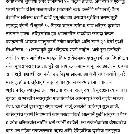
अयोध्येच्या सूर्यवंशी सगर राजापर्यंत ४० पिढ्या होतात. अयोध्येचें हें ऐक्ष्वाकु
घराणें आणि दक्षिण माळव्यांतील (महिष्मति ऊर्फ हल्लींचे महेश्वरचें) हैहय
वंशांतील क्षत्रिय घराणें ह्यांचें भृगु नांवाच्या ब्राह्मण पुरोहित घराण्यामुळें
महायुद्ध जुंपलें. तें सुमारें १० पिढ्या चालून त्यांत ब-याच क्षत्रिय कुळांचा
नायनाट झाला. क्षत्रियांच्या ह्या आपसांतील यादवीचा फायदा घेऊन
ब्राह्मणांनीं आपल्या परशुरामाचें स्तोम माजविलें आणि त्यानें २१ वेळां पृथ्वी
निःक्षत्रिय (?) केल्यामुळें पुढें क्षत्रियच उरले नाहींत, अशी हूल उठविली.
असो ! सगर राजानें हैहयाचा पूर्ण निःपात केल्यावर कृतयुगाची समाप्ति होऊन
त्रेतायुगास प्रारंभ झाला. पुढें सागरापासून त्याच्याच कुळांत झालेल्या ६५ वा
राजा श्री दाशरथी रामापर्यंत २५ पिढ्या झाल्या. ह्या वेळीं रामरावणांचें दुसरें
महायुद्ध होऊन, त्रेतायुग संपून द्वापार युगास आरंभ झाला. त्यानंतर
श्रीरामचंद्राच्यां कुळांतला शेवटचा ९५ वा राजपुरुष जो बृहद्क्षय त्याचा बाप
बृहद्बल हा भारतीय महायुद्धांत पांडवांकडील अभिमन्यूचे हस्तें युद्धांत मारला
गेला. ह्या वेळीं द्वापारयुग संपून हल्लीं चालूं असलेलें कलियुग सुरू झालें.
कलियुगांत पुराणें लिहिण्याचें काम ब्राह्मणांकडे आल्यानें मुळीं क्षत्रिय व वैश्य
हे वर्गच अस्तित्वांत नाहींत असें त्यांनीं ठरविलें; मग राजेलोकांच्या वंशावळीच
काय पण ऐहिक राजकारणाचें महत्त्व आणि ऐतिहासिक दृष्टीचा मागमूसच