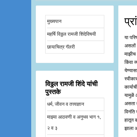
प्
मुख्यपान
महर्षि विठ्ठल रामजी शिंदेविषयी
या परि
असलों त
छायाचित्र गॅलरी
माझीच न
किंवा व्
येण्यास
स्वीकार
विठ्ठल रामजी शिंदे यांची
कार्या
पुस्तके
यामुळे
असता त
धर्म, जीवन व तत्त्वज्ञान
विनंति 
माझ्या आठवणी व अनुभव भाग १,
हातून क
२ व ३
झाला आ