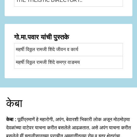
THE THEISTIC DIRECTORY..
गो.मा.पवार यांची पुस्तके
महर्षी विठ्ठल रामजी शिंदे जीवन व कार्य
महर्षी विठ्ठल रामजी शिंदे समग्र वाङमय
केबा
केबा :
पूर्वींप्रमाणें हे महारोगी, अपंग, बेवारशी भिकारी लोक अजून मोठमोठ्या
देवळांच्या वाटेवर याचना करीत बसलेले आढळतात. असे अपंग याचना करीत
बसलेले मीं इतालीसारख्या प्राचीन अमदानींतल्या रोम व इतर क्षेत्रांचा