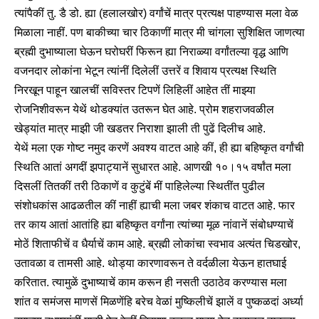
त्यांपैकीं तु. डै डो. ह्या (हलालखोर) वर्गांचें मात्र प्रत्यक्ष पाहण्यास मला वेळ
मिळाला नाहीं. पण बाकीच्या चार ठिकाणीं मात्र मी चांगला सुशिक्षित जाणत्या
ब्रह्मी दुभाष्याला घेऊन घरोघरीं फिरून ह्या निराळ्या वर्गांतल्या वृद्ध आणि
वजनदार लोकांना भेटून त्यांनीं दिलेलीं उत्तरें व शिवाय प्रत्यक्ष स्थिति
निरखून पाहून खालचीं सविस्तर टिपणें लिहिलीं आहेत तीं माझ्या
रोजनिशीवरून येथें थोडक्यांत उतरून घेत आहे. प्रोम शहराजवळील
खेड्यांत मात्र माझी जी खडतर निराशा झाली ती पुढें दिलीच आहे.
येथें मला एक गोष्ट नमुद करणें अवश्य वाटत आहे कीं, ही ह्या बहिष्कृत वर्गांची
स्थिति आतां अगदीं झपाट्यानें सुधारत आहे. आणखी १०।१५ वर्षांत मला
दिसलीं तितकीं तरी ठिकाणें व कुटुंबें मीं पाहिलेल्या स्थितींत पुढील
संशोधकांस आढळतील कीं नाहीं ह्याची मला जबर शंकाच वाटत आहे. फार
तर काय आतां आतांहि ह्या बहिष्कृत वर्गांना त्यांच्या मूळ नांवानें संबोधण्याचें
मोठें शिताफीचें व धैर्याचें काम आहे. ब्रह्मी लोकांचा स्वभाव अत्यंत चिडखोर,
उतावळा व तामसी आहे. थोड्या कारणावरून ते वर्दळीला येऊन हातघाई
करितात. त्यामुळें दुभाष्याचें काम करून ही नसती उठाठेव करण्यास मला
शांत व समंजस माणसें मिळणेंहि बरेच वेळां मुष्किलीचें झालें व पुष्कळदां अर्ध्या