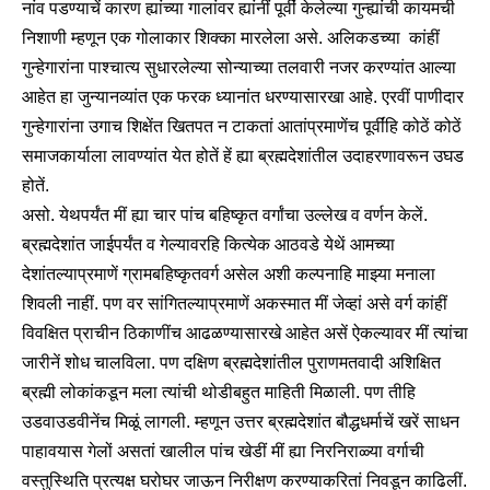
नांव पडण्याचें कारण ह्यांच्या गालांवर ह्यांनीं पूर्वीं केलेल्या गुन्ह्यांची कायमची
निशाणी म्हणून एक गोलाकार शिक्का मारलेला असे. अलिकडच्या कांहीं
गुन्हेगारांना पाश्चात्य सुधारलेल्या सोन्याच्या तलवारी नजर करण्यांत आल्या
आहेत हा जुन्यानव्यांत एक फरक ध्यानांत धरण्यासारखा आहे. एरवीं पाणीदार
गुन्हेगारांना उगाच शिक्षेंत खितपत न टाकतां आतांप्रमाणेंच पूर्वींहि कोठें कोठें
समाजकार्याला लावण्यांत येत होतें हें ह्या ब्रह्मदेशांतील उदाहरणावरून उघड
होतें.
असो. येथपर्यंत मीं ह्या चार पांच बहिष्कृत वर्गांचा उल्लेख व वर्णन केलें.
ब्रह्मदेशांत जाईपर्यंत व गेल्यावरहि कित्येक आठवडे येथें आमच्या
देशांतल्याप्रमाणें ग्रामबहिष्कृतवर्ग असेल अशी कल्पनाहि माझ्या मनाला
शिवली नाहीं. पण वर सांगितल्याप्रमाणें अकस्मात मीं जेव्हां असे वर्ग कांहीं
विवक्षित प्राचीन ठिकाणींच आढळण्यासारखे आहेत असें ऐकल्यावर मीं त्यांचा
जारीनें शोध चालविला. पण दक्षिण ब्रह्मदेशांतील पुराणमतवादी अशिक्षित
ब्रह्मी लोकांकडून मला त्यांची थोडीबहुत माहिती मिळाली. पण तीहि
उडवाउडवीनेंच मिळूं लागली. म्हणून उत्तर ब्रह्मदेशांत बौद्धधर्माचें खरें साधन
पाहावयास गेलों असतां खालील पांच खेडीं मीं ह्या निरनिराळ्या वर्गाची
वस्तुस्थिति प्रत्यक्ष घरोघर जाऊन निरीक्षण करण्याकरितां निवडून काढिलीं.