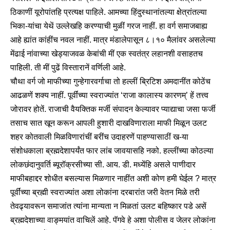
ठिकाणीं यूरोपांतहि प्रत्यक्ष पाहिले. आमच्या हिंदुस्थानांतल्या क्षेत्रांतल्या
भिका-यांचा येथें उल्लेखहि करण्याची मुळीं गरज नाहीं. हा वर्ग समाजबाह्य
आहे ह्यांत कांहींच नवल नाहीं. मात्र मंडालेपासून ८।१० मैलांवर असलेल्या
मेंढाई नांवाच्या खेड्याजवळ केबांची मीं एक स्वतंत्र लहानशी वसाहतच
पाहिली. ती मीं पुढें विस्तारानें वर्णिली आहे.
चौथा वर्ग जो माफीच्या गुन्हेगारवर्गाचा तो हल्लीं ब्रिटिश अमदानींत कोठेंच
आढळणें शक्य नाहीं. पूर्वींच्या स्वराज्यांत ‘राजा कालास्य कारणम्’ हें तत्त्व
जोरावर होतें. राजाची वैयक्तिक मर्जी संपादन केल्यावर प्याद्याचा जसा फर्जी
तसाच सात खून करून आपली हुशारी दाखविणाराला माफी मिळून उलट
शहर कोतवाली मिळविणारांचीं बरींच उदाहरणें पाहण्यासाठीं ख-या
संशोधकाला ब्रह्मदेशापर्यंत फार लांब जावयासहि नको. हल्लींच्या कोठल्या
लोकछंदानुवर्ति ब्यूरॉक्रसीच्या सी. आय. डी. मध्येंहि असले पाणीदार
माफीबहाद्दर शोधीत बसल्यास मिळणार नाहींत अशी कोण हमी घेईल ? मात्र
पूर्वींच्या ब्रह्मी स्वराज्यांत अशा लोकांना दरबारांत जरी वेतन मिळे तरी
तेवढ्यावरून समाजांत त्यांना मान्यता न मिळतां उलट बहिष्कार पडे असें
ब्रह्मदेशाच्या वाङ्मयांत वाचिलें आहे. पॅगवे हे अशा पोलीस व जेलर लोकांना