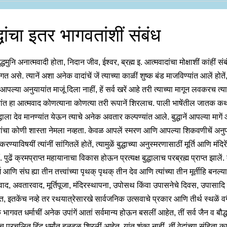
्धांचा इतर भागवतांशीं संबंध
ुद्धमुनि अनात्मवादी होता, निदान जीव, ईश्वर, ब्रह्म इ. आत्मवादांचा मोक्षाशीं कांहीं संब
ंगत असे. त्यानें अशा अनेक वादांचें जें त्याच्या काळीं शुष्क बंड माजविण्यांत आलें होतें
आपल्या अनुयायांत माजूं दिला नाहीं, हें सर्व खरें आहे तरी त्याच्या मागून लवकरच त्या
ांत हा आत्मवाद कोणत्याना कोणत्या तरी रूपानें शिरलाच. पाली भाषेंतील जातक कथा
 बुद्धाला देव मानण्यांत येऊन त्याचे अनेक अवतार कल्पण्यांत आले. बुद्धानें आपल्या मागें
ांचा कोणी शास्ता नेमला नव्हता. केवळ आपलें स्मरण आणि आपल्या शिकवणीचें अन
करण्याविषयीं त्यांनीं सांगितलें होतें, त्यामुळें बुद्धाच्या अनुस्मरणासाठीं मूर्ति आणि मंदिरें
ं. पुढें क्रमप्राप्त महायानाचा विकास होऊन प्रत्यक्ष बुद्धालाच परब्रह्म प्राप्त झालें. ते
धर्म आणि संघ ह्या तीन तत्त्वांच्या पृथक् पृथक् तीन देव आणि त्यांच्या तीन मूर्तीहि बनल्या
ाद, अवतारवाद, मूर्तिपूजा, मंदिरस्थापना, उपोसथ किंवा उपासनेचे दिवस, उपासादि व्
ति, इतकेंच नव्हे तर रथयात्रेसारखे सार्वजनिक उत्सवाचे प्रकार आणि तीर्थ स्थळें वगै
ागवत धर्माचीं अनेक उपांगें आतां सर्वमान्य होऊन बसलीं आहेत, तीं सर्व जैन व बौद्ध 
ूनच प्रचलित हिंदु धर्मांत हळूहळू शिरलीं आहेत, यांत शंका नाहीं. तीं वेदांच्या संहिता क