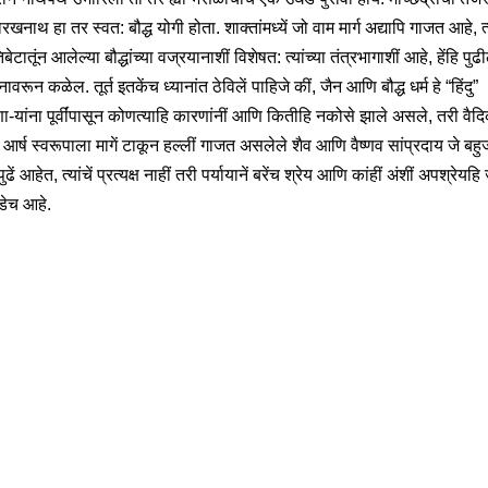
ोरखनाथ हा तर स्वत: बौद्ध योगी होता. शाक्तांमध्यें जो वाम मार्ग अद्यापि गाजत आहे, त
िबेटातूंन आलेल्या बौद्धांच्या वज्रयानाशीं विशेषत: त्यांच्या तंत्रभागाशीं आहे, हेंहि पुढ
ानावरून कळेल. तूर्त इतकेंच ध्यानांत ठेविलें पाहिजे कीं, जैन आणि बौद्ध धर्म हे “हिंदु”
णा-यांना पूर्वींपासून कोणत्याहि कारणांनीं आणि कितीहि नकोसे झाले असले, तरी वैद
या आर्ष स्वरूपाला मागें टाकून हल्लीं गाजत असलेले शैव आणि वैष्णव सांप्रदाय जे बह
ें आहेत, त्यांचें प्रत्यक्ष नाहीं तरी पर्यायानें बरेंच श्रेय आणि कांहीं अंशीं अपश्रेयहि
कडेच आहे.