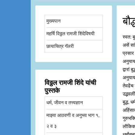
बौद
मुख्यपान
महर्षि विठ्ठल रामजी शिंदेविषयी
स्वत: ब
असें सा
छायाचित्र गॅलरी
प्रसार 
अनुयाय
द्वारां
अनुयाय
विठ्ठल रामजी शिंदे यांची
तेवढेंच 
पुस्तके
उद्भवली
बुद्ध, 
धर्म, जीवन व तत्त्वज्ञान
अहिंसाव
माझ्या आठवणी व अनुभव भाग १,
गुरुभक्
२ व ३
लौकिक भ
धर्मांत