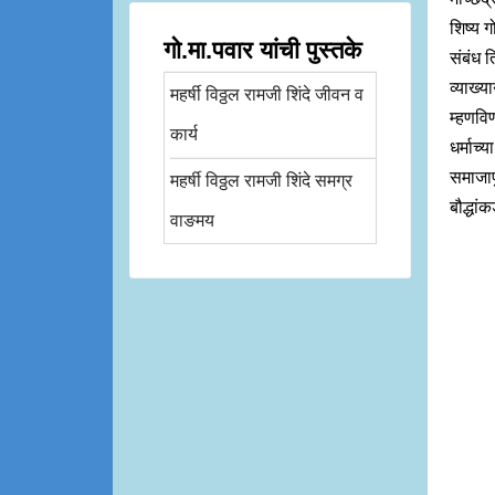
शिष्य ग
गो.मा.पवार यांची पुस्तके
संबंध त
व्याख्य
महर्षी विठ्ठल रामजी शिंदे जीवन व
म्हणवि
कार्य
धर्माच्
समाजापुढ
महर्षी विठ्ठल रामजी शिंदे समग्र
बौद्धां
वाङमय