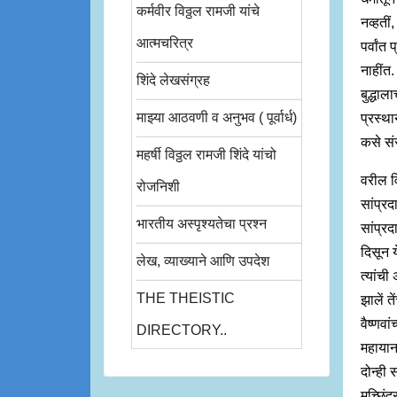
कर्मवीर विठ्ठल रामजी यांचे
नव्हतीं
आत्मचरित्र
पर्वांत
नाहींत.
शिंदे लेखसंग्रह
बुद्धाल
माझ्या आठवणी व अनुभव ( पूर्वार्ध)
प्रस्था
कसे सं
महर्षी विठ्ठल रामजी शिंदे यांचो
वरील व
रोजनिशी
सांप्र
भारतीय अस्पृश्यतेचा प्रश्न
सांप्रद
दिसून य
लेख, व्याख्याने आणि उपदेश
त्यांची 
THE THEISTIC
झालें त
वैष्णवा
DIRECTORY..
महायान
दोन्ही 
मच्छिंद