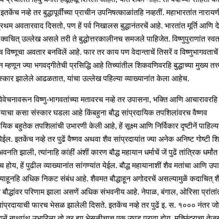
, इतकेंच नव्हे तर बुद्धापूर्वींच्या प्राचीन उपनिषत्काळांतहि नव्हतीं. महाभारतांत नाराय
 प्रथम अवतारवाद दिसतो, पण हें पर्व निखालस बुद्धानंतरचें आहे. भारतांत मूर्ति आणि दे
 क्वचित् उल्लेख असले तरी ते बुद्धोत्तरकालीनच समजले पाहिजेत. विष्णुपुराणांत स्वत
ाच विष्णूचा अवतार बनविलें आहे. फार तर काय पण वेदान्ताचें तिसरें व विष्णुभागवताचें
न म्हणून ज्या भगवद्गीतेची प्रसिद्धि आहे तिच्यांतील शिकवणिवरहि बुद्धाच्या मुख्य तत्त्
स्कार झालेले आढळतात, यांचा उल्लेख पहिल्या व्याख्यानांत केला आहेच.
िवेचनावरून विष्णु-भागवतांच्या मतावरच नव्हे तर उपासना, भक्ति आणि आचारावरहि ब
दायाचा कसा संस्कार घडला आहे किंबहुना बौद्ध सांप्रदायिक तपशिलांवरच वैष्णव
ायिक बहुतेक तपशिलांची उभारणी केली आहे, हें सूक्ष्म आणि निर्विकार दृष्टीनें पाहिल्
ेईल. इतकेंच नव्हे तर पुढें वैष्णव अथवा शैव सांप्रदायांत ज्या अनेक अनिष्ट गोष्टी श
अवनति झाली, त्यांनाहि कांहीं अंशीं कारण बौद्ध महायान धर्माचें जें पुढें तांत्रिक धर्मां
ेंच होय, हें पुढील व्याख्यानांत सांगण्यांत येईल. बौद्ध महायानाशीं शैव मतांचा आणि उप
ंच्याहूनहि अधिक निकट संबंध आहे. शैवमत बौद्धाहून अगोदरचें असल्यामुळें कदाचित् श
 बौद्धांवर परिणाम झाला असणें अधिक संभवनीय आहे. नेपाळ, बंगाल, ओरिसा प्रांतांत
सांप्रदायाची फारच भेसळ झालेली दिसते. इतकेंच नव्हे तर पुढें इ. स. १००० नंतर जो
्रानें नाथपंथ उभारिला तो तर ह्या भेसळीचाच एक उघड पुरावा होय. मच्छिंद्राचा तेजस