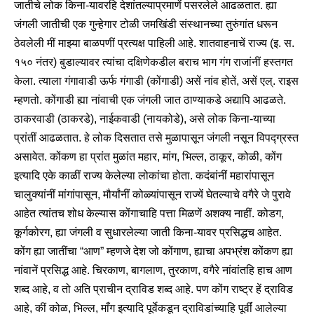
जातीचे लोक किना-यावरहि देशांतल्याप्रमाणें पसरलेले आढळतात. ह्या
जंगली जातीची एक गुन्हेगार टोळी जमखिंडी संस्थानच्या तुरुंगांत धरून
ठेवलेली मीं माझ्या बाळपणीं प्रत्यक्ष पाहिली आहे. शातवाहनाचें राज्य (इ. स.
१५० नंतर) बुडाल्यावर त्यांचा दक्षिणेकडील बराच भाग गंग राजांनीं हस्तगत
केला. त्याला गंगावाडी ऊर्फ गंगाडी (कोंगाडी) असें नांव होतें, असें एल्. राइस
म्हणतो. कोंगाडी ह्या नांवाची एक जंगली जात ठाण्याकडे अद्यापि आढळते.
ठाकरवाडी (ठाकरडे), नाईकवाडी (नायकोडे), असे लोक किना-याच्या
प्रांतीं आढळतात. हे लोक दिसतात तसे मुळापासून जंगली नसून विपद्ग्रस्त
असावेत. कोंकण हा प्रांत मुळांत महार, मांग, भिल्ल, ठाकूर, कोळी, कोंग
इत्यादि एके काळीं राज्य केलेल्या लोकांचा होता. कदंबांनीं महारांपासून
चालुक्यांनीं मांगांपासून, मौर्यांनीं कोळ्यांपासून राज्यें घेतल्याचे वगैरे जे पुरावे
आहेत त्यांतच शोध केल्यास कोंगाचाहि पत्ता मिळणें अशक्य नाहीं. कोडग,
कूर्गकोरग, ह्या जंगली व सुधारलेल्या जाती किना-यावर प्रसिद्धच आहेत.
कोंग ह्या जातींचा “आण” म्हणजे देश जो कोंगाण, ह्याचा अपभ्रंश कोंकण ह्या
नांवानें प्रसिद्ध आहे. चिरकाण, बागलाण, तुरकाण, वगैरे नांवांतहि हाच आण
शब्द आहे, व तो अति प्राचीन द्राविड शब्द आहे. पण कोंग राष्ट्र हें द्राविड
आहे, कीं कोळ, भिल्ल, माँग इत्यादि पूर्वेकडून द्राविडांच्याहि पूर्वीं आलेल्या