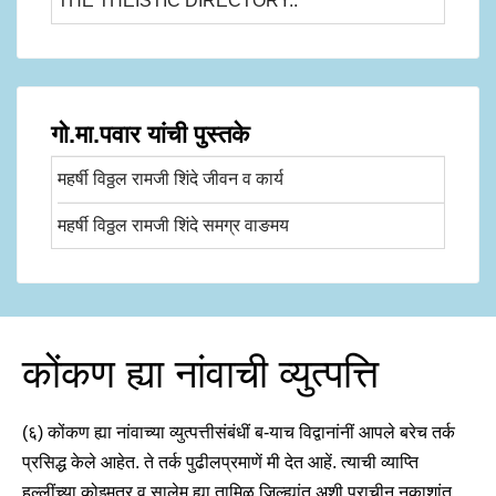
THE THEISTIC DIRECTORY..
गो.मा.पवार यांची पुस्तके
महर्षी विठ्ठल रामजी शिंदे जीवन व कार्य
महर्षी विठ्ठल रामजी शिंदे समग्र वाङमय
कोंकण ह्या नांवाची व्युत्पत्ति
(६) कोंकण ह्या नांवाच्या व्युत्पत्तीसंबंधीं ब-याच विद्वानांनीं आपले बरेच तर्क
प्रसिद्ध केले आहेत. ते तर्क पुढीलप्रमाणें मी देत आहें. त्याची व्याप्ति
हल्लींच्या कोइमतूर व सालेम ह्या तामिळ जिल्ह्यांत अशी प्राचीन नकाशांत