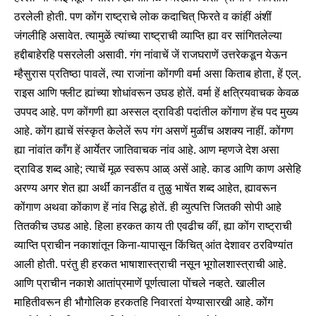
ठरलेली होती. पण कोंग राष्ट्राचे लोक कदाचित् फिरते व कांहीं अंशीं
जंगलीहि असावेत. त्यामुळें त्यांच्या राष्ट्राची व्याप्ति ह्या वर सांगितलेल्या
हद्दीबाहेरहि पसरलेली असावी. गंग नांवाचें जें राजघराणें उत्तरेकडून येऊन
म्हैसुरास प्रतिष्ठा पावलें, त्या राजांना कोंगणी वर्मा असा किताब होता, हें एल्.
राइस आणि फ्लीट ह्यांच्या शोधांवरून उघड होतें. वर्मा हें क्षत्रियवाचक केवळ
उपपद आहे. पण कोंगणी ह्या अस्सल द्राविडी पदांतील कोंगाण हेंच पद मुख्य
आहे. कोंग ह्याचें संस्कृत केलेलें रूप गंग असणें मुळींच अशक्य नाहीं. कोंगण
ह्या नांवांत काँग हें आर्येतर जातिवाचक नांव आहे. आण म्हणजे देश असा
द्राविड शब्द आहे; त्याचें मूळ स्वरूप आळ् असें आहे. काड आणि काण असेहि
अरण्य अगर शेत ह्या अर्थीं कानडींत व तुळु भाषेंत शब्द आहेत, ह्यावरून
कोंगाण अथवा कोंकाण हें नांव सिद्ध होतें. ही व्युत्पत्ति जितकी सोपी आहे
तितकीच उघड आहे. हिला हरकत काय ती एवढीच कीं, ह्या कोंग राष्ट्राची
व्याप्ति प्राचीन नकाशांतून किना-यापासून किंचित् आंत देशावर ठरविण्यांत
आली होती. परंतु ही हरकत भाषाशास्त्राची नसून भूगोलशास्त्राची आहे.
आणि प्राचीन नकाशे आतांप्रमाणें पूर्णत्वाला पोंचले नव्हते. खालील
माहितीवरून ही भौगोलिक हरकतहि निवारतां येण्यासारखी आहे. कोंग