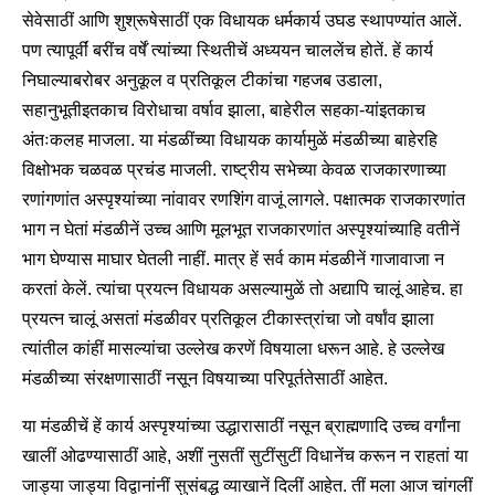
सेवेसाठीं आणि शुश्रूषेसाठीं एक विधायक धर्मकार्य उघड स्थापण्यांत आलें.
पण त्यापूर्वीं बरींच वर्षें त्यांच्या स्थितीचें अध्ययन चाललेंच होतें. हें कार्य
निघाल्याबरोबर अनुकूल व प्रतिकूल टीकांचा गहजब उडाला,
सहानुभूतीइतकाच विरोधाचा वर्षाव झाला, बाहेरील सहका-यांइतकाच
अंतःकलह माजला. या मंडळींच्या विधायक कार्यामुळें मंडळीच्या बाहेरहि
विक्षोभक चळवळ प्रचंड माजली. राष्ट्रीय सभेच्या केवळ राजकारणाच्या
रणांगणांत अस्पृश्यांच्या नांवावर रणशिंग वाजूं लागले. पक्षात्मक राजकारणांत
भाग न घेतां मंडळीनें उच्च आणि मूलभूत राजकारणांत अस्पृश्यांच्याहि वतीनें
भाग घेण्यास माघार घेतली नाहीं. मात्र हें सर्व काम मंडळीनें गाजावाजा न
करतां केलें. त्यांचा प्रयत्न विधायक असल्यामुळें तो अद्यापि चालूं आहेच. हा
प्रयत्न चालूं असतां मंडळीवर प्रतिकूल टीकास्त्रांचा जो वर्षांव झाला
त्यांतील कांहीं मासल्यांचा उल्लेख करणें विषयाला धरून आहे. हे उल्लेख
मंडळीच्या संरक्षणासाठीं नसून विषयाच्या परिपूर्ततेसाठीं आहेत.
या मंडळीचें हें कार्य अस्पृश्यांच्या उद्धारासाठीं नसून ब्राह्मणादि उच्च वर्गांना
खालीं ओढण्यासाठीं आहे, अशीं नुसतीं सुटींसुटीं विधानेंच करून न राहतां या
जाड्या जाड्या विद्वानांनीं सुसंबद्ध व्याखानें दिलीं आहेत. तीं मला आज चांगलीं