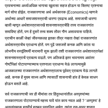
प्रवचनाच्या अर्ध्याअधिक भागाचा खुलासा सहज होऊन या क्लिष्ट प्रश्नाचा
मार्ग सोपा होईल. राजकारणाचा अर्थ अर्थकारक (Economics) म्हणजे
अर्थाच्या आधारें समाजशास्त्राची धारणा एवढाच आहे. समाजाची धारणा
व्हावी म्हणून अर्थशास्त्रासारखें शासनशास्त्राचेंहि तत्त्व राजकारणांत
समाविष्ट होतें, पण हें दुसरें तत्त्व शक्य तोंवर गौण असावयास पाहिजे.
प्राचीन काळीं जेव्हां जीवनकलह इतका तीव्र नव्हता तेव्हां राजकारणांत
अर्थशास्त्राचेंच प्राधान्य होतें. पण पुढें जसजसें कनक आणि कांता या
लोभनीय वस्तूंविषयीं मारामारी सुरू झाली तशी राजकारणांत अर्थशास्त्रापेक्षां
शासनशास्त्राचें प्राबल्य वाढलें. पण अलिकडे इतर भावनामय अवांतर
गोष्टींपेक्षां पोटापाण्याच्याच प्रश्नाला प्राधान्य येऊं लागल्यामुळें
आजकालच्या राजकारणांत अर्थशास्त्रालाच पूर्ववत् प्राबल्य येऊं लागलें
आहे. कनक हें मुख्य साध्य आणि त्यासाठीं शासनाची हांव हें केवळ साधन
होऊन बसलें आहे.
सर्व राजकारणाची जर ही मीमांसा तर हिंदुस्थानांतील अस्पृश्यांच्या
राजकारणाला पोटापाण्याचें महत्त्व यावें यांत काय नवल आहे ? ‘अस्पृश्य’ हे
अल्पसंख्याक हतवीर्य हतबल पददलित आहेत. त्यांना दुस-यावर शासन