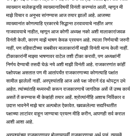
व्याख्यान मालेकडूनहि व्याख्यानाविषयीं विनंती करण्यांत आली, म्हणून मी
माझे विचार व अनुभव सांगण्यास आज तयार झालों आहे. आजच्या
व्याख्यानांत कोणत्याहि प्रकारचे सिद्धान्त ठरवावयाचे नाहींत अगर
गाजवावयाचे नाहीत, म्हणून आज कोणी अध्यक्ष नको अशी मालाकारांजवळ
विनंती केली, कारण माझें भाषण केवळ प्रवचन आहे. त्याला निर्णयाची जरुरी
नाहीं, पण वहिवाटीच्या सबबीवर मालाकारांनीं माझी विनंती मान्य केली नाहीं.
टीकाकारांनीं माझ्या भाषणावर वाटेल तशी टीका करावी, पण अध्यक्षांनीं
निर्णय देण्याची तसदी घेऊं नये अशी माझी विनंती आहे. राजकारणांत कांहीं
पक्षोपपक्ष असतात पण मी आतांपर्यंत राजकारणाच्या कोणत्याहि पक्षांत
सामील झालेलों नाहीं. अस्पृश्यांतहि आज असे पक्ष जोरानें दंड थोपटून उभे
आहेत. त्यांच्यांतहि मध्यस्थी करून राजकारणाचें जागतिक असें जें उच्च कार्य
असतें तें करण्यास मी केव्हांही तयार आहें. श्रोत्यांनींहि अशाच निर्विकार व
उदात्त भावनेनें माझे चार अल्पबोल ऐकावेत. खवळलेल्या सद्यस्थितींत
पक्षाच्या लाटांवर वाहून जाण्याचा प्रयत्न मीहि करीन, आपणही सर्व कराल
आशी आशा आहे.
अस्पृश्यांच्या राजकारणावर बोलण्यापूर्वीं राजकारणाचा अर्थ पाहूं. त्यामुळें