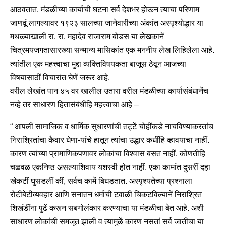
आठवतात. मंडळीच्या कार्याची घटना सर्व देशभर होऊन त्याचा परिणाम
जाणवूं लागल्यावर १९२३ सालच्या जानेवारीच्या अंकांत अस्पृश्योद्धार या
मथळ्याखालीं रा. रा. महादेव राजाराम बोडस या लेखकानें
चित्रमयजगतासारख्या सन्मान्य मासिकांत एक मननीय लेख लिहिलेला आहे.
त्यांतील एक महत्त्वाचा मुद्दा व्यक्तिविषयकता बाजूस ठेवून आजच्या
विषयासाठीं विचारांत घेणें जरूर आहे.
वरील लेखांत पान ४५ वर खालील उतारा वरील मंडळीच्या कार्यासंबंधानेंच
नव्हे तर साधारण हितासंबंधींहि महत्त्वाचा आहे –
“ आपलीं सामाजिक व धार्मिक सुधारणांचीं तट्टें चोहींकडे नाचविण्याकरतांच
निराश्रितांचा कैवार घेणा-यांचे हातून त्यांचा उद्धार कधींहि व्हावयाचा नाहीं.
कारण त्यांच्या प्रामाणिकपणावर लोकांचा विश्वास बसत नाहीं. कोणतीहि
चळवळ एकनिष्ठ असल्याशिवाय यशस्वी होत नाहीं. एका कामांत दुसरीं दहा
खेकटीं घुसडलीं कीं, सर्वच कामें बिघडतात. अस्पृश्यतेच्या प्रश्नाला
रोटीबेटीव्यवहार आणि सनातन धर्माची टवाळी चिकटविल्यानें निराश्रित
शिखंडींना पुढें करून सबगोलंकार करण्याचा या मंडळीचा बेत आहे. अशी
साधारण लोकांची समजूत झाली व त्यामुळें कारण नसतां सर्व जातींचा या