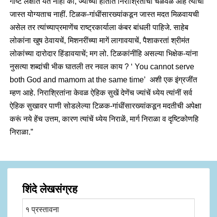
गोष्ट लक्षांत येत नाहीं कीं, ज्यांच्या हातांत निराश्रितांची चळवळ आहे त्यांची
जास्त योग्यताच नाहीं. टिळक-गांधींसारख्यांकडून जास्त मदत मिळवायची
असेल तर त्यांच्याप्रमाणेंच राष्ट्रकार्याला कंबर बांधली पाहिजे. साहेब
लोकांना खुष ठेवायचें, मिशनरींच्या मागें लागावयाचें, पैशाकरतां श्रीमंत
लोकांच्या दारोदार हिंडावयाचें; मग लो. टिळकांनींहि असल्या
भिक्षेक-यांना
नुसत्या शब्दांची भीक घातली तर नवल काय ? ‘ You cannot serve
both God and mamom at the same time’ अशी एक इंग्रजींत
म्हण आहे. निराश्रितांना केवळ ऐहिक सुखें देणेंच ज्यांचें ध्येय त्यांनीं सर्व
ऐहिक सुखावर पाणी सोडलेल्या टिळक-गांधींसारख्यांकडून मदतीची अपेक्षा
करूं नये हेंच उत्तम, कारण त्यांचें ध्येय निराळें, मार्ग निराळा व दृष्टिकोणहि
निराळा.”
शिंदे लेखसंग्रह
१ प्रस्तावना