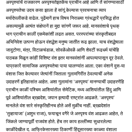
अस्पृश्यांचें राजकारण अस्पृश्यतेइतकेंच प्राचीन आहे आणि तें सांगण्यासाठीं
अस्पृश्यतेचा उदय कसा झाला हें सांगूं केल्यास प्रवचनाचा व्याप
मर्यादेपलीकडे वाढेल. पुढेंमागें हाच विषय निराळ्या ग्रंथद्धारें प्रसिद्ध होत
असल्यामुळें अत्यंत संक्षेपानें हा मुद्दा सांगणें जरूर आहे. मानववंशाचे पृथक्
भाग प्राचीन कालीं एकमेकांशीं लढत असत. परस्परांच्या संस्कृतीबद्दल
अभिनिवेश उत्पन्न होऊन वंशद्धेश मनुष्य जातींत रूढ झाला. याच वंशद्धेषाला
जादुटोणा, मंत्र, विटाळचंडाळ, सोवळेंओवळें आणि शेवटीं रूढधर्म यांचेंहि
पाठबळ मिळून कांहीं विशिष्ट वंश इतर मानववंशांनीं आपल्यापासून दूर ठेवले.
याप्रकारें सामाजिक अस्पृश्यतेचा पाया घालण्यांत आला. एका वंशानें दुस-या
वंशास जित केल्यावर जेत्यांनीं जिताला गुलामगिरींत ठेवल्याचीं अनेक
उदाहरणें इतिहासांत आहेत. अशा गुलामांना ‘अस्पृश्य’ मानण्याचीं उदाहरणेंहि
प्राचीन काळीं पश्चिम आशियांतील सेमेटिक, मध्य आशियांतील हिंदु आणि
पूर्व आशियांतील ब्रह्मदेश, जपान इत्यादी राष्ट्रांत आढळते. ‘अस्पृश्य’
मानलेले वंश सारे संस्कृतिहीनच होते असें मुळींच नाहीं. ब्रह्मदेशांत
‘तुव्हायाजा’ (अशुभ राजा), फयाचून वगैरे जे अस्पृश्य वंश आढळत आहेत, ते
जिंकले जाण्यापूर्वीं राजवंश होते. हेंच तर काय हल्लींच्या सुधारलेल्या
काळींदेखील द. आफ्रिकेसारख्या ठिकाणीं हिंदूसारख्या काळ्या वंशाला