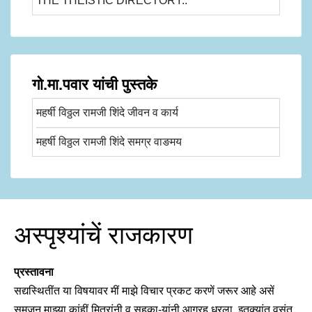
THE THEISTIC DIRECTORY..
गो.मा.पवार यांची पुस्तके
महर्षी विठ्ठल रामजी शिंदे जीवन व कार्य
महर्षी विठ्ठल रामजी शिंदे समग्र वाङमय
अस्पृश्यांचें राजकारण
प्रस्तावना
सद्यस्थितींत या विषयावर मीं माझे विचार प्रकट करणें जरूर आहे असें
समजून माझ्या कांहीं मित्रांनी व सहका-यांनी आग्रह धरला. इतक्यांत वसंत