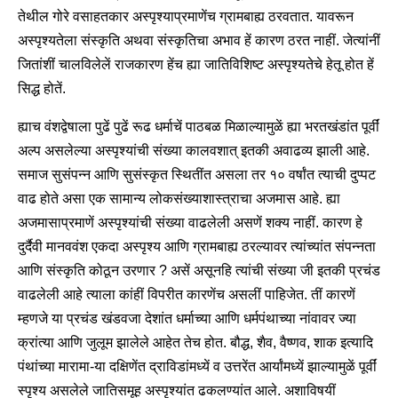
तेथील गोरे वसाहतकार अस्पृश्याप्रमाणेंच ग्रामबाह्य ठरवतात. यावरून
अस्पृश्यतेला संस्कृति अथवा संस्कृतिचा अभाव हें कारण ठरत नाहीं. जेत्यांनीं
जितांशीं चालविलेलें राजकारण हेंच ह्या जातिविशिष्ट अस्पृश्यतेचे हेतू होत हें
सिद्ध होतें.
ह्याच वंशद्वेषाला पुढें पुढें रूढ धर्माचें पाठबळ मिळाल्यामुळें ह्या भरतखंडांत पूर्वीं
अल्प असलेल्या अस्पृश्यांची संख्या कालवशात् इतकी अवाढव्य झाली आहे.
समाज सुसंपन्न आणि सुसंस्कृत स्थितींत असला तर १० वर्षांत त्याची दुप्पट
वाढ होते असा एक सामान्य लोकसंख्याशास्त्राचा अजमास आहे. ह्या
अजमासाप्रमाणें अस्पृश्यांची संख्या वाढलेली असणें शक्य नाहीं. कारण हे
दुर्दैवी मानववंश एकदा अस्पृश्य आणि ग्रामबाह्य ठरल्यावर त्यांच्यांत संपन्नता
आणि संस्कृति कोठून उरणार ? असें असूनहि त्यांची संख्या जी इतकी प्रचंड
वाढलेली आहे त्याला कांहीं विपरीत कारणेंच असलीं पाहिजेत. तीं कारणें
म्हणजे या प्रचंड खंडवजा देशांत धर्माच्या आणि धर्मपंथाच्या नांवावर ज्या
क्रांत्या आणि जुलूम झालेले आहेत तेच होत. बौद्ध, शैव, वैष्णव, शाक इत्यादि
पंथांच्या मारामा-या दक्षिणेंत द्राविडांमध्यें व उत्तरेंत आर्यांमध्यें झाल्यामुळें पूर्वीं
स्पृश्य असलेले जातिसमूह अस्पृश्यांत ढकलण्यांत आले. अशाविषयीं