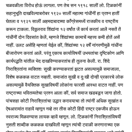
चळवळीला विरोध होऊं लागला. पण तेच सन १९१८ सालीं लो. टिळकांनीं
सहानुभूति दाखविल्याबरोबर १९२० सालीं महात्मा गांधींनीं हा प्रश्न हातीं
घेतला व १९२१ सालीं अहमदाबादच्या काँग्रेसमध्यें राजकीय व राष्ट्रीय
करून टाकला. विठ्ठलराव शिंद्यांना १२ वर्षांत जें कार्य करतां आलें नसतें तें
गांधींनीं दोन दिवसांत केलें, म्हणजे शिंद्यांच्या कामाचें महत्त्व कमी होतें असें
नाहीं. उलट असेंहि म्हणतां येईल कीं, शिंद्यांच्या १२ वर्षें नांगरणीमुळें गांधींना
बीजारोपण करतां आलें. परंतु एकाच कार्याविषयीं उभयतांचा दृष्टिकोण आणि
कार्यपद्धति यांतील भेद दाखविण्याकरतांच ही तुलना केली. रा. शिंदे
निराश्रितांना व्यक्तिशः सुखी करण्याकरतां झटत असल्यामुळें समाजाला,
विशेष कळकळ वाटत नव्हती. समाजांत सुखी व दुःखी दोन्ही प्रकारचे लोक
असल्यामुळें वैयक्तिक सुखाविषयीं लोकांना फारशी आस्था वाटत नाहीं. पण
राष्ट्राच्या भवितव्यतेचा प्रश्न आला कीं, सर्व समाज खडबडून जागा होतो.
पांचसहा कोटी निराश्रितांचा उद्धार करावयाचा तो त्यांनीं अधिक सुखांत व
ऐषआरामांत राहावें म्हणून नव्हे तर तीस कोटी हिंदी राष्ट्र एकजीव होऊन
स्वराज्य मिळवण्यास लायक व्हावें म्हणून. लो. टिळकांनीं निराश्रितांविषयीं
नुसती शाब्दीक कळकळ दाखविली म्हणून त्यांची टवाळी करणाराच्या एक