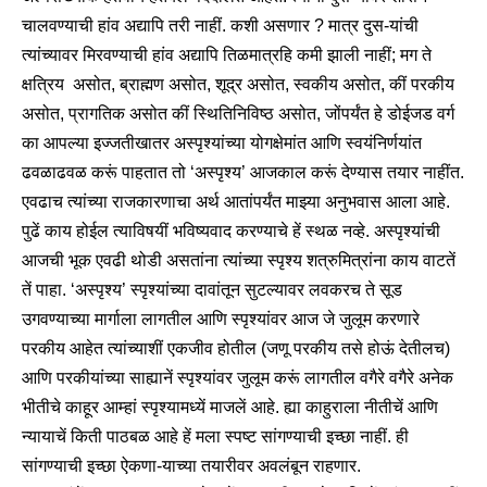
चालवण्याची हांव अद्यापि तरी नाहीं. कशी असणार ? मात्र दुस-यांची
त्यांच्यावर मिरवण्याची हांव अद्यापि तिळमात्रहि कमी झाली नाहीं; मग ते
क्षत्रिय असोत, ब्राह्मण असोत, शूद्र असोत, स्वकीय असोत, कीं परकीय
असोत, प्रागतिक असोत कीं स्थितिनिविष्ठ असोत, जोंपर्यंत हे डोईजड वर्ग
का आपल्या इज्जतीखातर अस्पृश्यांच्या योगक्षेमांत आणि स्वयंनिर्णयांत
ढवळाढवळ करूं पाहतात तो ‘अस्पृश्य’ आजकाल करूं देण्यास तयार नाहींत.
एवढाच त्यांच्या राजकारणाचा अर्थ आतांपर्यंत माझ्या अनुभवास आला आहे.
पुढें काय होईल त्याविषयीं भविष्यवाद करण्याचे हें स्थळ नव्हे. अस्पृश्यांची
आजची भूक एवढी थोडी असतांना त्यांच्या स्पृश्य शत्रुमित्रांना काय वाटतें
तें पाहा. ‘अस्पृश्य’ स्पृश्यांच्या दावांतून सुटल्यावर लवकरच ते सूड
उगवण्याच्या मार्गाला लागतील आणि स्पृश्यांवर आज जे जुलूम करणारे
परकीय आहेत त्यांच्याशीं एकजीव होतील (जणू परकीय तसे होऊं देतीलच)
आणि परकीयांच्या साह्यानें स्पृश्यांवर जुलूम करूं लागतील वगैरे वगैरे अनेक
भीतीचे काहूर आम्हां स्पृश्यामध्यें माजलें आहे. ह्या काहुराला नीतीचें आणि
न्यायाचें किती पाठबळ आहे हें मला स्पष्ट सांगण्याची इच्छा नाहीं. ही
सांगण्याची इच्छा ऐकणा-याच्या तयारीवर अवलंबून राहणार.