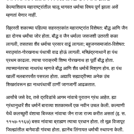
केल्याशिवाय महाराष्ट्रांतील चालू भागवत धर्माचा विषय पूर्ण झाला असें
म्हणतां येणार नाहीं.
ख्रिस्ती शकाच्या पहिल्या सहस्त्रकांत महाराष्ट्रांत विशेषत: बौद्ध आणि जैन
ह्या दोनच धर्मांचा जोर होता. बौद्ध व जैन धर्माला जसजशी उतरती कळा
लागली, तसतसा शैव धर्माचा प्रसार वाढूं लागला; बहुजनसमाजांत-विशेषत:
मराठ्यांत-गोरखनाथ पंथाची वाढ होऊं लागली. मच्छिंद्रनाथानें हा पंथ
प्रथम काढला. त्याचा पराक्रमी शिष्य गोरखनाथ हा पूर्वीं बौद्ध होता.
त्याच्यानंतरचा नाथपंथ म्हणजे बौद्ध आणि शैव धर्माचें मिश्रण होय. हा पंथ
खालीं मलबारपर्यंत पसरला होता. अद्यापि सह्याद्रीच्या अनेक उंच
शिखरांवरून ह्या नाथपंथाचीं ठाणीं जागजागीं आढळतात.
आर्यांचे जसे वेद, तसे द्रविडांचे आगम नांवाचे पुरातन ग्रंथ आहेत. ह्या
ग्रंथानुधारें शैव धर्मानें बाराव्या शतकामध्यें एक नवीन उचल केली. कल्याणी
येथें कलच्छुरी वंशाचा बिज्जल नांवाचा जैन राजा राज्य करीत असतां (इ. स.
११५७-११६७) बसव नांवाचा ब्राह्मण त्याचा प्रधान होता. तो मूळ विजापूर
जिल्ह्यांतील बागेवाडी गांवचा होता. ह्यानेंच लिंगायत धर्माची स्थापना केली.