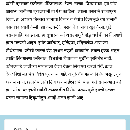
कोणी म्हणतात-एकोराम, पंडिताराध्य, रेवण, मरूळ, विश्वाराध्य, ह्या पांच
आराध्य जातीच्या ब्राह्मणांनीं हा पंथ काढिला. त्याला बसवानें राजाश्रय
दिला. हा आश्रय बिज्जल राजाचा विचार न घेतांच दिल्यामुळें त्या राजानें
बसवावर स्वारी केली. ह्या कटकटींत बसवानें राजाचा खून केला. पुढें
बसवाचाहि अंत झाला. हा सुधारक धर्म असल्यामुळें बौद्ध धर्माचीं कांहीं लक्षणें
ह्यांत उतरलीं आहेत. ह्यांत जातिभेद, मूर्तिपूजा, मंदिरांतील आराधना,
तीर्थयात्रा, वगैरेंचें फारसें बंड प्रथम नव्हतें. बायकांना समान हक्क असून,
त्याहि लिंगधारणा करितात. विधवांना विवाहाचा मुळींच प्रतिबंध नाहीं.
कोणत्याहि जातीच्या माणसाला दीक्षा देऊन लिंगायत करतां येतें. ह्यांत
देवळांपेक्षां मठांचेंच विशेष प्राधान्य आहे, व गुरूंचेंच महत्त्व विशेष असून, गुरु
म्हणजे जंगम, (हलतेंचालतें) लिंग म्हणजे ईश्वराचें चिन्ह असें समजण्यांत येतें.
ह्या धर्माचा ब्राह्मणी धर्माशीं कडकडीत विरोध असल्यामुळें ह्याची एकंदर
घटना सामान्य हिंदुधर्माहून अगदीं अलग झाली आहे.