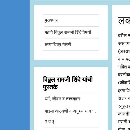
लक
मुख्यपान
महर्षि विठ्ठल रामजी शिंदेविषयी
वरील स
असाव्या
छायाचित्र गॅलरी
(अपराध
वाचायला
भक्ति 
वरलीकडे
विठ्ठल रामजी शिंदे यांची
(कीळदिक
पुस्तके
इत्यादि
सत्तर न
धर्म, जीवन व तत्त्वज्ञान
रदुहूत्त
माझ्या आठवणी व अनुभव भाग १,
कानडीं
२ व ३
मराठी श
होता, 