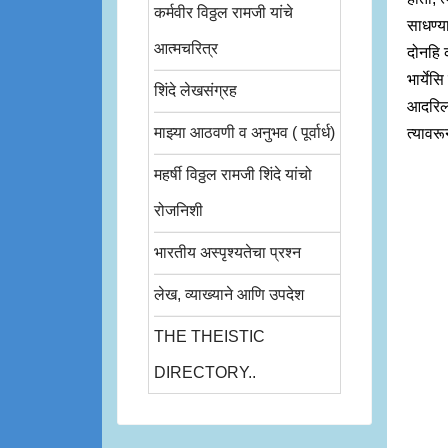
कर्मवीर विठ्ठल रामजी यांचे
साधण्या
आत्मचरित्र
दोनहि क
भार्येस
शिंदे लेखसंग्रह
आदरिला
माझ्या आठवणी व अनुभव ( पूर्वार्ध)
त्यावर
महर्षी विठ्ठल रामजी शिंदे यांचो
रोजनिशी
भारतीय अस्पृश्यतेचा प्रश्न
लेख, व्याख्याने आणि उपदेश
THE THEISTIC
DIRECTORY..