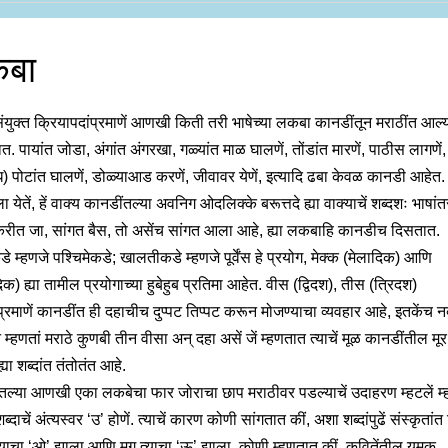
बा
ंयुक्त क्रियापदांप्रमाणें आणखी किती तरी भाषेच्या लकबा कानडींतून मराठींत आल्
त. पायांत जोडा, अंगांत अंगरखा, गळ्यांत माळ घालणें, तोंडांत मारणें, पाठीस लागणें,
) पोटांत घालणें, डोळ्याआड करणें, जीवावर येणें, इत्यादि ढबा केवळ कानडी आहेत. 
 येतें, हें वाक्य कानडींतल्या अवनिग ओदलिक्के बरूत्तदे ह्या वाक्याचें शब्दशः भाषां
करीत जा, सांगत बैस, तो असेंच सांगत आला आहे, ह्या लकबाहि कानडीच दिसतात.
 म्हणजे पश्चिमेकडे; खालतीकडे म्हणजे पूर्वेंस हे प्रयोग, मेक्क (मेलादिक) आणि
) ह्या तामील प्रयोगाच्या हुबेहुब प्रतिमा आहेत. वीस (द्विदश), तीस (त्रिदश)
प्रमाणें कानडींत ही दहाचीच दुप्पट तिप्पट करून मोजण्याचा व्यवहार आहे, इतकेंच नव
 म्हणतां मराठे कुणबी तीन वीसा अन् दहा असें जें म्हणतात त्याचें मूळ कानडींतील मूर 
 ह्या शब्दांत तंतोतंत आहे.
तल्या आणखी एका लकबेचा फार जोराचा छाप मराठीवर पडल्याचें उदाहरण म्हटलें म्
ब्दाचें अंत्यस्वर ‘उ’ होणें. त्याचें कारण कोणी सांगतात कीं, अशा शब्दांपुढें संस्कृतांत 
त्याचा ‘ओ’ झाला आणि मग त्याचा ‘ऊ’ झाला. कोणी म्हणतात कीं, कवितेंतील यमक