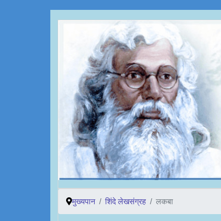
मुख्यपान
शिंदे लेखसंग्रह
लकबा