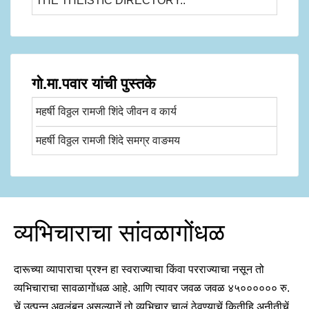
THE THEISTIC DIRECTORY..
गो.मा.पवार यांची पुस्तके
महर्षी विठ्ठल रामजी शिंदे जीवन व कार्य
महर्षी विठ्ठल रामजी शिंदे समग्र वाङमय
व्यभिचाराचा सांवळागोंधळ
दारूच्या व्यापाराचा प्रश्न हा स्वराज्याचा किंवा परराज्याचा नसून तो
व्यभिचाराचा सावळागोंधळ आहे. आणि त्यावर जवळ जवळ ४५०००००० रु.
चें उत्पन्न अवलंबून असल्यानें तो व्यभिचार चालूं ठेवण्याचें कितीहि अनीतीचें