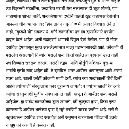
आहेत, त्यांतील निदान तीनचतुर्थांश तरी शब्द मराठीहून मुळींच भिन्न नाहींत.
त्या ख्रिस्ती मंडळींना, कदाचित् मराठी येत नसल्यास ही चूक शोभते, पण
चव्हाणांना शोभत नाहीं. शब्दकोशाच्या दृष्टीनें पाहतां खुद्द चव्हाणसाहेबांनींच
आपल्या चौदाव्या पानावर “हांव ताका नंबूना” = मी त्यावर विश्वास ठेवीत
नाहीं, “कुडले यो” लवकर ये; वगैरै कानडीचा प्रभाव दाखविणारे प्रयोग
कबूल केले आहेत, अशीं उदाहरणें आणखी विपुल देतां येतील. पण ही गोष्ट
द्राविड द्वेषापासून मुक्त असलेल्यांनाच मात्र पटण्यासारखी आहे. कोंकणी ही
मराठीच असल्यानें तिच्यांत मराठी शब्द किती आहेत हा प्रश्नच उरत नाहीं
पण तिच्यांत संस्कृत तत्सम, मराठी तद्भव, आणि पोर्तुगीजशिवाय दुस-या
भाषांचे इतके शब्द आहेत कीं, ते द्राविड अगर आर्येतर भाषांतूनच आले असणें
शक्य आहे. खालीं कांहीं कोंकणी म्हणी देतों. त्यांत ज्या शब्दांखालीं टिंबें दिलीं
आहेत त्यांच्याशीं संस्कृताचा फार दूरान्वय लागतो; व ज्यांच्याखालीं रेघ आहे
त्यांचा संस्कृताशीं मुळींच संबंध लागत नाहीं, म्हणून ते आर्येतर शब्द असले
पाहिजेत. हा संबंध कानडीच्या द्वारा लागतो, कीं तुळूच्या द्वारा, किंवा इतर
कोणत्याहि आर्येतर भाषेच्या द्वारा हें तूर्त ठरविणें फारच कठीण आहे. तरी ते
बहुतकरून द्राविड शब्द असावेत असें अनुमान करण्याला पंडितांनीं इतकें
नाखुष कां असावें हें कळत नाहीं.