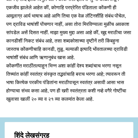
एकजीव झालेले आहेत कीं, कोणाहि परप्रेरित पंडिताला कोंकणी ही
आमूलाग्र आर्य भाषाच आहे आणि तिचा एक वेळ लॅटिनशींहि संबंध पोंचेल,
पण द्राविड भाषांशीं पोंचणार नाहीं, असा तोरा मिरविण्याला मुळींच अवकाश
सांपडेल असें दिसत नाहीं. माझा मुख्य मुद्दा असा आहे कीं, खुद्द मराठीचा जसा
कानडीशीं निकट संबंध आहे, तसा शब्दकोशाच्या दृष्टीनें तरी किंबहुना
जास्तच कोंकणीचाहि कानडी, तुळु, मल्याळी इत्यादि भोंवतालच्या द्राविडी
भाषांशीं संबंध आणि ऋणानुबंध खास आहे.
कोंकणींत मराठींतल्याहून भिन्न अशा कांहीं देश्य शब्दांचाच भरणा नसून
तिच्यांत कांहीं स्वतंत्र संस्कृत तद्भवांचाहि बराच भरणा आहे; त्यावरून ती
भाषा कित्येक परकीय पंडितांना मराठीपासून स्वतंत्र असावी आसा भास
होण्याचा संभव कसा आहे, पण ही खरी स्वतंत्रता कशी नव्हे वगैरे गोष्टींचा
खुलासा खालीं
२० व्या व २१ व्या कलमांत केला आहे.
शिंदे लेखसंग्रह