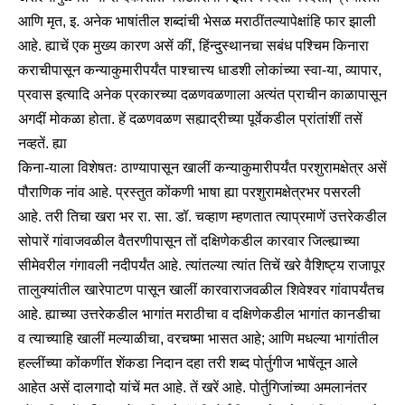
आणि मृत, इ. अनेक भाषांतील शब्दांची भेसळ मराठींतल्यापेक्षांहि फार झाली
आहे. ह्याचें एक मुख्य कारण असें कीं, हिंन्दुस्थानचा सबंध पश्चिम किनारा
कराचीपासून कन्याकुमारीपर्यंत पाश्चात्त्य धाडशी लोकांच्या स्वा-या, व्यापार,
प्रवास इत्यादि अनेक प्रकारच्या दळणवळणाला अत्यंत प्राचीन काळापासून
अगदीं मोकळा होता. हें दळणवळण सह्याद्रीच्या पूर्वेकडील प्रांतांशीं तसें
नव्हतें. ह्या
किना-याला विशेषतः ठाण्यापासून खालीं कन्याकुमारीपर्यंत परशुरामक्षेत्र असें
पौराणिक नांव आहे. प्रस्तुत कोंकणी भाषा ह्या परशुरामक्षेत्रभर पसरली
आहे. तरी तिचा खरा भर रा. सा. डॉ. चव्हाण म्हणतात त्याप्रमाणें उत्तरेकडील
सोपारें गांवाजवळील वैतरणीपासून तों दक्षिणेकडील कारवार जिल्ह्याच्या
सीमेवरील गंगावली नदीपर्यंत आहे. त्यांतल्या त्यांत तिचें खरे वैशिष्ट्य राजापूर
तालुक्यांतील खारेपाटण पासून खालीं कारवाराजवळील शिवेश्वर गांवापर्यंतच
आहे. ह्याच्या उत्तरेकडील भागांत मराठीचा व दक्षिणेकडील भागांत कानडीचा
व त्याच्याहि खालीं मल्याळीचा, वरचष्मा भासत आहे; आणि मधल्या भागांतील
हल्लींच्या कोंकणींत शेंकडा निदान दहा तरी शब्द पोर्तुगीज भाषेंतून आले
आहेत असें दालगादो यांचें मत आहे. तें खरें आहे. पोर्तुगिजांच्या अमलानंतर