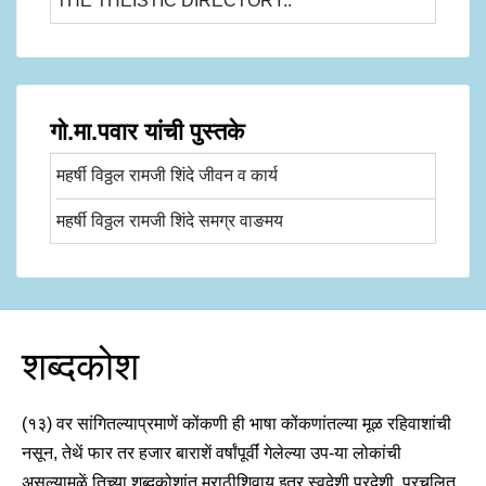
THE THEISTIC DIRECTORY..
गो.मा.पवार यांची पुस्तके
महर्षी विठ्ठल रामजी शिंदे जीवन व कार्य
महर्षी विठ्ठल रामजी शिंदे समग्र वाङमय
शब्दकोश
(१३) वर सांगितल्याप्रमाणें कोंकणी ही भाषा कोंकणांतल्या मूळ रहिवाशांची
नसून, तेथें फार तर हजार बाराशें वर्षांपूर्वीं गेलेल्या उप-या लोकांची
असल्यामुळें तिच्या शब्दकोशांत मराठीशिवाय इतर स्वदेशी परदेशी, प्रचलित