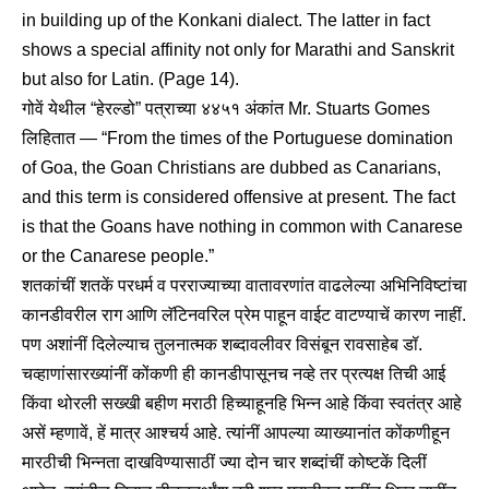
in building up of the Konkani dialect. The latter in fact
shows a special affinity not only for Marathi and Sanskrit
but also for Latin. (Page 14).
गोवें येथील “हेरल्डो” पत्राच्या ४४५१ अंकांत Mr. Stuarts Gomes
लिहितात — “From the times of the Portuguese domination
of Goa, the Goan Christians are dubbed as Canarians,
and this term is considered offensive at present. The fact
is that the Goans have nothing in common with Canarese
or the Canarese people.”
शतकांचीं शतकें परधर्म व परराज्याच्या वातावरणांत वाढलेल्या अभिनिविष्टांचा
कानडीवरील राग आणि लॅटिनवरिल प्रेम पाहून वाईट वाटण्याचें कारण नाहीं.
पण अशांनीं दिलेल्याच तुलनात्मक शब्दावलीवर विसंबून रावसाहेब डॉ.
चव्हाणांसारख्यांनीं कोंकणी ही कानडीपासूनच नव्हे तर प्रत्यक्ष तिची आई
किंवा थोरली सख्खी बहीण मराठी हिच्याहूनहि भिन्न आहे किंवा स्वतंत्र आहे
असें म्हणावें, हें मात्र आश्चर्य आहे. त्यांनीं आपल्या व्याख्यानांत कोंकणीहून
मारठीची भिन्नता दाखविण्यासाठीं ज्या दोन चार शब्दांचीं कोष्टकें दिलीं