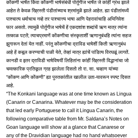
कोंकणी भाषेंत किंवा कोंकणी भाषेसंबंधी पोर्तुगीज भाषेंत जे कांहीं ग्रंथ झाले
आहेत ते केवळ ख्रिस्ती पंडीतांच्याच श्रमांमुळें झाले आहेत. ह्या पंडीतांमध्यें
पाश्चात्य धर्माचाच नव्हे तर पाश्चात्त्य भाषा आणि पेहरावांचाहि अभिनिवेश
फार असतो. त्यामुळें पोर्तुगीज भाषेचें हें एकदशांश शब्दांचें ऋण मात्र त्यांना
तत्काळ पटतें; त्याचप्रमाणें कोंकणीचा संस्कृताशीं ऋणानुबंधहि त्यांना सहज
झुगारून देतां येत नाहीं. परंतु कोंकणीचा द्राविड भाषेशीं किती ऋणानुबंध
आहे हें कबूल करण्याची पाळी येते, तेव्हां मात्र ह्यांचें पांडित्य विरघळूं लागतें.
कानडी व इतर द्राविडी भाषेविषयीं लिहितांना कांहीं ख्रिस्ती विद्धानांचा जो
चमत्कारिक प्रतिकूल ग्रह झालेला दिसतो तो रा. सा. चव्हाण यांच्या
“कोंकण आणि कोंकणी” ह्या पुस्तकांतील खालील उता-यावरून स्पष्ट दिसत
आहे.
“The Konkani language was at one time known as Lingua
(Canarin or Canarina. Whatever may be the consideration
that led early Portuguese to call it Lingua Canarin, the
following comparative table from Mr. Saldana’s Notes on
Goan language will show at a glance that Canarese or
any of the Dravidian language had no hand whatsoever