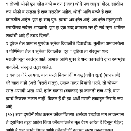
१ तोण्णी थोडी पूण खोंड वळो = तण (गवत) थोडें पण खड्डा मोठा. ह्यांतील
तण थोडी व खड्डा हे शब्द मराठींत आहेत. थोडी आणि वळ्ळे हे शब्द
कानडींत आहेत. पूण हा शब्द पुनः ह्याचा अपभ्रंश आहे. अपभ्रंश महानुभावी
मराठींतच सर्वत्र आढळतो. पूण हा एक शब्द वगळला तर ही सर्व म्हण आर्येतर
शब्दांची आहे हें उघड दिसतें.
२ दुवेक तेल आमास पुणवेक सुनेक दिवाळीचे दिवाळीक. मुलीला अमावस्येला
व पौर्णिमेला तेल व सुनेला दिवाळीस. दूव = दुहिता हा संस्कृत शब्द
मराठीपासून स्वतंत्र आहे. आमास आणि पुनव हे शब्द कानडीचे द्वारा अपभ्रंश
पावलेले, संस्कृत तद्भव आहेत.
३ वकाल गोरे खायना, वाण भरलें बिकनांनीं = वधू (नवीन सून) (फणसाचे)
गरे खात नाहीं (असें दिसतें मात्र), उखळ मात्र बियांनीं भरलें. ती चोरून
खात असावी असा अर्थ. ह्यांत वकाल (वक्कल) हा कानडी शब्द आहे. वाण
ह्याचें निरुक्त लागत नाहीं. बिकन हें बी ह्या अर्थीं मराठी शब्दाहून निराळें रूप
आहे.
(१४) अशा दृष्टीनें शोध करून कोंकणींतल्या असंख्य शब्दांचा माग लावल्यास
ते दूरान्वित तद्भव आहेत किंवा कोंकणांतलेच मूळ देश्य आहेत हें दिसून येईल;
आणि हे शब्द इतके विपुल आणि कोंकणीशीं इतक्या जुन्या काळापासून